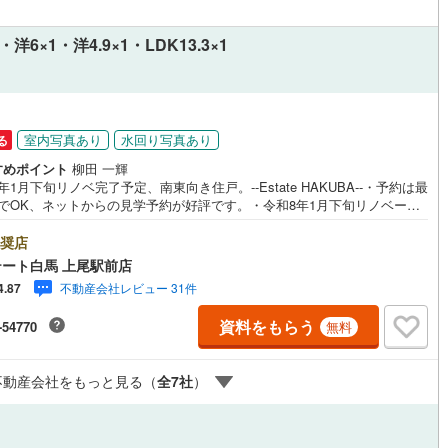
応
×1・洋6×1・洋4.9×1・LDK13.3×1
ン内見(相談)可
IT重説可
（
117
）
ン対応とは？
室内写真あり
水回り写真あり
る
すめポイント
柳田 一輝
年1月下旬リノベ完了予定、南東向き住戸。--Estate HAKUBA--・予約は最
分でOK、ネットからの見学予約が好評です。・令和8年1月下旬リノベーシ
完了・南東向きバルコニーで陽当たり良好・専有面積70.94平米のゆとりあ
DK・全109戸の大規模マンション【リノベーション内容（令和8年1月下旬
奨店
）】システムキッチン、ユニットバス、洗面化粧台、トイレ新規交換配管
ート白馬 上尾駅前店
全室クロス張替、床材新規貼替、ハウスクリーニングPublic Relations ---
不動産会社レビュー 31件
4.87
弊社は中古設備にも修理サービスを無料付保◇無料駐車場完備のお店です◇
に大型キッズスペースあり◇提携FPへの無料個別相談サービスが好評です
資料をもらう
-54770
無料
8年1月下旬リノベーション完了。70.94平米の南東向き3LDK、全109戸の
グコミュニティで新生活を始めたい方におすすめです。
不動産会社をもっと見る（
全
7
社
）