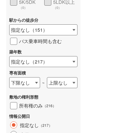
5K/5DK
5LDK以上
（
0
）
（
0
）
駅からの徒歩分
指定なし
（
151
）
バス乗車時間も含む
詳しく見る
築年数
指定なし
（
217
）
専有面積
下限なし
上限なし
~
敷地の権利形態
所有権のみ
（
216
）
情報公開日
指定なし
（
217
）