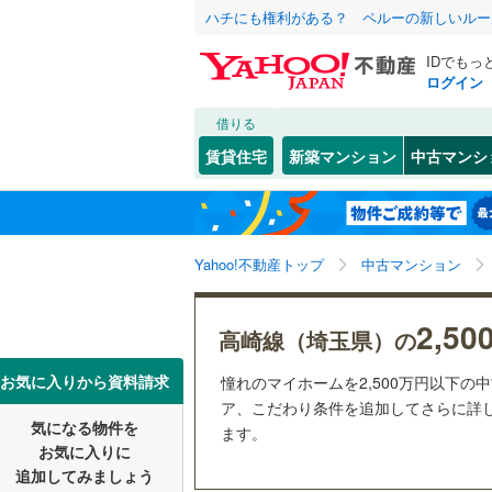
ハチにも権利がある？ ペルーの新しいルー
IDでもっ
ログイン
借りる
北海道
JR
北海道
東北本線
(
こだわり条件
リフォーム、
賃貸住宅
新築マンション
中古マンシ
湘南新宿
リノベー
さいたま市
西区
(
12
)
東北
青森
(
138
)
（
96
）
さいたま新都心
(
42
)
(
4
見沼区
(
1
八高線
(
16
関東
東京
Yahoo!不動産トップ
中古マンション
共用設備
浦和区
(
1
東北新幹
(
12
)
岩槻区
宅配ボッ
(
6
信越・北陸
新潟
2,5
秋田新幹
高崎線（埼玉県）の
トランク
埼玉県のそのほ
川越市
(
9
東海
愛知
お気に入りから資料請求
憧れのマイホームを2,500万円以下の
地下鉄
東京メト
駐車場空
(
24
)
(
7
)
(
7
かの地域
ア、こだわり条件を追加してさらに詳し
行田市
(
0
気になる物件を
（
68
）
ます。
近畿
大阪
私鉄・その他
秩父鉄道
(
お気に入りに
飯能市
(
1
追加してみましょう
管理・管理規
東武伊勢