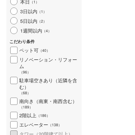
本日
（
1
）
3日以内
（
1
）
5日以内
（
2
）
1週間以内
（
4
）
こだわり条件
ペット可
（
40
）
リノベーション・リフォー
ム
（
96
）
駐車場空きあり（近隣を含
む）
（
68
）
南向き（南東・南西含む）
（
189
）
2階以上
（
186
）
エレベーター
（
138
）
タワー（20階建て以上）