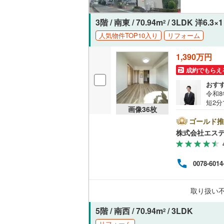
オンライン対
3階 / 南東 / 70.94m
/ 3LDK 洋6.3
2
オンライ
人気物件TOP10入り
リフォーム
（
121
）
1,390万円
オンライ
成約でもらえ
おす
令和8
短2
画像
36
枚
ョン
る3L
ゴールド推
完了
株式会社エステ
更新、
-◇
店内
0078-6014
◎令和
ビッ
取り扱い
5階 / 南西 / 70.94m
/ 3LDK
2
リフォーム