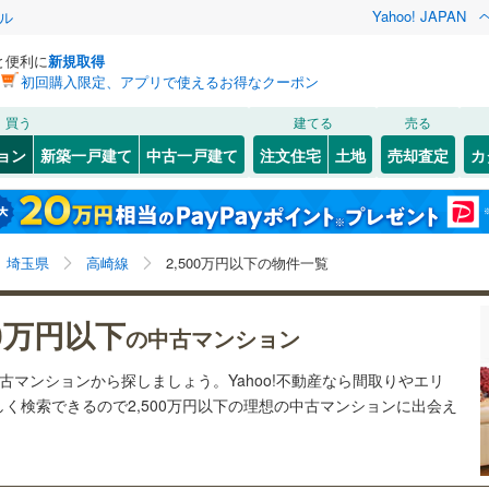
Yahoo! JAPAN
ル
と便利に
新規取得
初回購入限定、アプリで使えるお得なクーポン
検索条件を保存しました
買う
建てる
売る
141
)
川越線
(
152
)
リノベーション
ョン
新築一戸建て
中古一戸建て
注文住宅
土地
売却査定
カ
この検索条件の新着物件通知は、
マイページ
から設定できます。
ライン（宇都宮～逗子）
湘南新宿ライン（前橋～小田原）
ション・リフォーム
築古・築30年以上
（
198
）
北区
(
35
)
岩手
宮城
秋田
山形
(
214
)
2
)
(
22
)
(
12
)
(
16
)
(
27
)
(
21
)
(
16
)
7
)
中央区
(
5
)
)
京浜東北線
(
319
)
埼玉県、高崎線、2,500万円
神奈川
埼玉
千葉
茨城
埼玉県
高崎線
2,500万円以下の物件一覧
6
)
南区
(
41
)
線
(
42
)
上越新幹線
(
71
)
クスあり
)
（
28
）
24時間ゴミ出し可
（
8
）
長野
富山
石川
福井
00万円以下
線
(
42
)
北陸新幹線
(
71
)
の中古マンション
検索条件を保存する
ルーム
（
0
）
エレベーター
（
138
）
閉じる
閉じる
お気に入りリストを見る
お気に入りリストを見る
閉じる
閉じる
0
)
熊谷市
(
27
)
岐阜
静岡
三重
中古マンションから探しましょう。Yahoo!不動産なら間取りやエリ
ロ有楽町線
(
18
)
東京メトロ副都心線
(
18
)
きあり（近隣を含む）
オートロック
（
65
）
)
(
1
)
(
8
マイページ
)
(
5
)
く検索できるので2,500万円以下の理想の中古マンションに出会え
)
秩父市
(
0
)
兵庫
京都
滋賀
奈良
28
)
埼玉新都市交通伊奈線
(
74
)
2
)
加須市
(
9
)
約
崎線
(
203
)
東武日光線
(
17
)