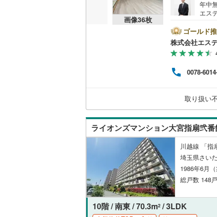
年中
比企郡小
エステ
共用施設
画像
36
枚
徒歩
比企郡鳩
お店
ゴールド推
コンシェ
当店
株式会社エステ
秩父郡皆
ご用意
で。
設備
秩父郡東
社外
0078-6014
て、
床暖房
（
児玉郡上
建物
門資
取り扱い
北葛飾郡
い合
間取り、居室
ライオンズマンション大宮指扇弐番
バリアフ
川越線 「指扇
LD
埼玉県さい
1986年6月
リビング
総戸数 148戸
（
26
）
10階 / 南東 / 70.3m
/ 3LDK
2
キッチン