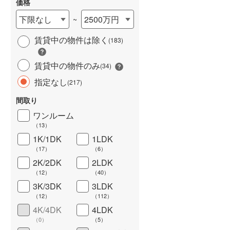
価格
下限なし
2500万円
~
賃貸中の物件は除く
(
183
)
賃貸中の物件のみ
(
34
)
指定なし
(
217
)
間取り
ワイドバルコニー
（
43
）
ワンルーム
（
13
）
1K/1DK
1LDK
（
17
）
（
6
）
2K/2DK
2LDK
（
12
）
（
40
）
3K/3DK
3LDK
（
12
）
（
112
）
4K/4DK
4LDK
（
0
）
（
5
）