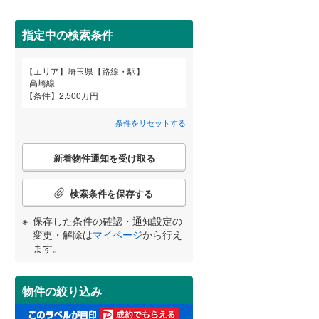
狭山市
(
60
)
西武池袋線
(
173
)
深谷市
(
7
)
指定中の検索条件
西武狭山線
(
28
)
越谷市
(
40
)
エリア
埼玉県【路線・駅】
宮崎
鹿児島
沖縄
高崎線
2階以上
（
186
）
入間市
(
62
)
条件
2,500万円
和光市
(
13
)
条件をリセットする
最上階
（
17
）
久喜市
(
21
)
こ
する
る
条件をリセットする
条件をリセットする
条件をリセットする
条件をリセットする
条件をリセットする
条件をリセットする
新着物件通知を受け取る
の
富士見市
(
23
)
検
索
検索条件を保存する
坂戸市
制震構造
(
15
（
)
2
）
条
件
保存した条件の確認・通知設定の
日高市
低層マンション（4階建て以
(
0
)
で
変更・解除は
マイページ
から行え
下）
（
34
）
通
ます。
白岡市
(
4
)
知
を
入間郡毛呂山町
(
0
)
受
物件の絞り込み
け
比企郡嵐山町
(
0
)
小学校まで1km以内
（
85
）
取