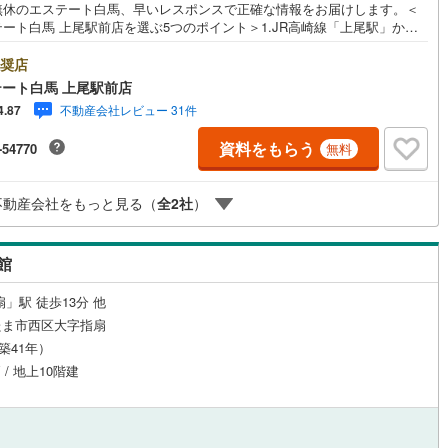
無休のエステート白馬、早いレスポンスで正確な情報をお届けします。＜
川町
(
0
)
比企郡川島町
(
0
)
ート白馬 上尾駅前店を選ぶ5つのポイント＞1.JR高崎線「上尾駅」から
1分駅前の「イトーヨーカドー上尾駅前店」内に立地。2.無料駐車場完備の
山町
(
0
)
比企郡ときがわ町
(
0
)
立体駐車場は全480台収容可。駐車場完備してます。3.大型キッズスペース
奨店
ルジュサービス
（
0
）
キッズルーム
（
0
）
自慢のキッズスペースをぜひご覧ください。店内におむつ替えコーナーも
ート白馬 上尾駅前店
野町
(
0
)
秩父郡長瀞町
(
0
)
してます。4.年中無休・365日営業でお手伝い営業時間:10時～20時ま
不動産会社レビュー 31件
4.87
スピードある対応が自慢のお店です。5.提携FPへの無料個別相談サービス
秩父村
(
0
)
児玉郡美里町
(
0
)
の中立的なファイナンシャルプランナーと無料相談。ローン返済につい
資料をもらう
-54770
無料
老後や学費等も含めたシミュレーションをご提案できます。当店には宅地
2
）
オール電化
（
4
）
里町
(
0
)
大里郡寄居町
(
0
)
取引士やファイナンシャルプランナー、住宅ローンアドバイザーなど、専
格を持つスタッフが多数在籍しております。お客様からの資料請求、お問
不動産会社をもっと見る（
全
2
社
）
杉戸町
(
4
)
北葛飾郡松伏町
(
0
)
わせをお待ちしております。
全体
館
リー住宅
（
21
）
」駅 徒歩13分 他
たま市西区大字指扇
（築41年）
ダイニング15畳以上
 / 地上10階建