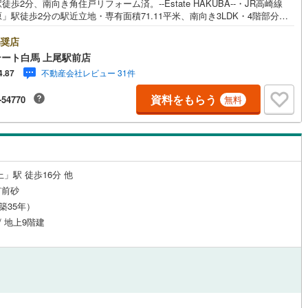
徒歩2分、南向き角住戸リフォーム済。--Estate HAKUBA--・JR高崎線
」駅徒歩2分の駅近立地・専有面積71.11平米、南向き3LDK・4階部分、
り・通風良好・2025年9月リフォーム完了済み・全38戸、オール電化マ
ョン【リフォーム内容（2025年9月完了）】キッチン・浴室・トイレ水栓交
奨店
Hコンロ交換ウォシュレット取付全室クロス貼替水回り床CF張替、玄関鍵交
ート白馬 上尾駅前店
スクリーニング 他Public Relations ----◇中古マンションにも設備修理サ
不動産会社レビュー 31件
4.87
スを無料付保◇無料駐車場完備◇大型キッズスペースあり◇提携FP無料相
ビス実施中◎籠原駅徒歩2分、71.11平米の南向き3LDK住戸です。
資料をもらう
-54770
無料
」駅 徒歩16分 他
市前砂
（築35年）
/ 地上9階建