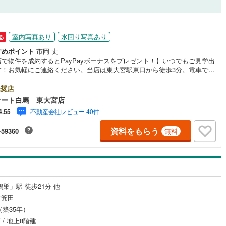
ッチン
（
42
）
対面キッチン
（
49
）
室内写真あり
水回り写真あり
る
すめポイント
市岡 丈
店で物件を成約するとPayPayボーナスをプレゼント！】いつでもご見学出
機あり
（
57
）
浴室に窓あり
（
16
）
す！お気軽にご連絡ください。当店は東大宮駅東口から徒歩3分。電車でも
でもご来店しやすい店舗です。お気軽にお立ち寄り下さい。～人気のリモ
庭
見学・リモート相談サービス～・小さいお子様や家事で外出できない、天
奨店
悪く外出したくない時・LINEやZOOMなど無料のアプリですぐにご利用い
テート白馬 東大宮店
けます・リモート見学はスタッフがご興味ある物件の現地から映像をお届
ルコニー
（
5
）
専用庭
（
16
）
不動産会社レビュー 40件
4.55
ます・写真では伝わりにくい「空気感」や違うアングルからみたかったリ
グの「見え方」などもしっかり確認できます・リモート相談は第三者によ
資料をもらう
-59360
無料
宅ローンや家計相談を専門のファイナンシャルプランナーと1対1で・バー
ル背景でプライバシーも安心・忙しいパートナーに変わって予め確認も・
の場所から家族みんなで参加もできます・お気軽にご相談下さい～営業時
インクローゼット
:30～18:30こちらのお時間でしたらお電話でのお問合せがスムーズですお
にお問合せください
巣」駅 徒歩21分 他
契約、入居関連など
市箕田
月（築35年）
能
（
72
）
 / 地上8階建