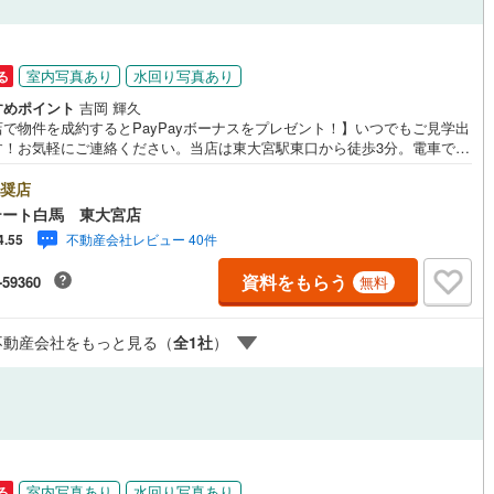
室内写真あり
水回り写真あり
る
すめポイント
吉岡 輝久
店で物件を成約するとPayPayボーナスをプレゼント！】いつでもご見学出
す！お気軽にご連絡ください。当店は東大宮駅東口から徒歩3分。電車でも
でもご来店しやすい店舗です。お気軽にお立ち寄り下さい。～人気のリモ
見学・リモート相談サービス～・小さいお子様や家事で外出できない、天
奨店
悪く外出したくない時・LINEやZOOMなど無料のアプリですぐにご利用い
テート白馬 東大宮店
けます・リモート見学はスタッフがご興味ある物件の現地から映像をお届
不動産会社レビュー 40件
4.55
ます・写真では伝わりにくい「空気感」や違うアングルからみたかったリ
グの「見え方」などもしっかり確認できます・リモート相談は第三者によ
資料をもらう
-59360
無料
宅ローンや家計相談を専門のファイナンシャルプランナーと1対1で・バー
ル背景でプライバシーも安心・忙しいパートナーに変わって予め確認も・
の場所から家族みんなで参加もできます・お気軽にご相談下さい～営業時
不動産会社をもっと見る（
全
1
社
）
:30～18:30こちらのお時間でしたらお電話でのお問合せがスムーズですお
にお問合せください
室内写真あり
水回り写真あり
る