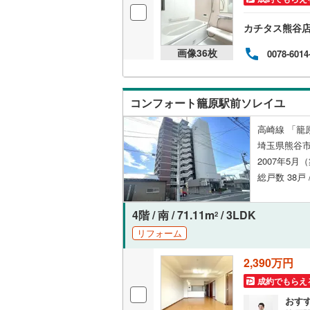
カチタス熊谷
画像
36
枚
0078-6014
コンフォート籠原駅前ソレイユ
高崎線 「籠
埼玉県熊谷
2007年5月
総戸数 38戸
4階 / 南 / 71.11m
/ 3LDK
2
リフォーム
2,390万円
成約でもらえ
おす