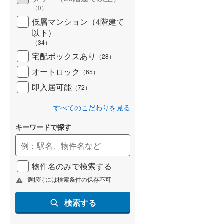
（
0
）
低層マンション（4階建て
以下）
（
34
）
宅配ボックスあり
（
28
）
オートロック
（
65
）
即入居可能
（
72
）
すべてのこだわりを見る
キーワードで探す
物件名のみで検索する
選択時には検索条件の保存不可
検索する