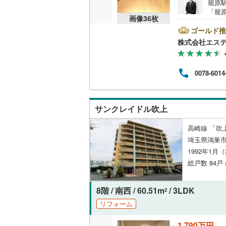
籠原駅
「籠原
画像
36
枚
陽当た
ンシ
ゴールド推
換I
株式会社エステ
換ハウ
ービ
談サー
0078-6014
サンクレイドル吹上
高崎線 「吹上
埼玉県鴻巣
1992年1月
総戸数 84戸 
8階 / 南西 / 60.51m
/ 3LDK
2
リフォーム
1,790万円