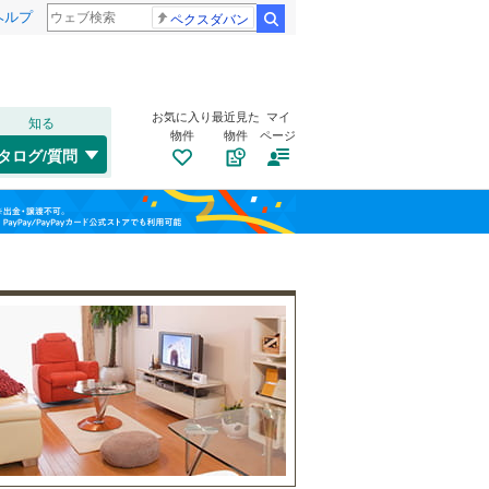
ヘルプ
ペクスダバン
検索
お気に入り
最近見た
マイ
知る
物件
物件
ページ
高崎線
(
217
)
タログ/質問
武蔵野線
(
195
)
大宮区
(
22
)
福島
(
19
)
(
14
)
(
6
)
桜区
(
27
)
埼京線
(
162
)
栃木
群馬
山梨
緑区
(
14
)
山形新幹線
(
42
)
自転車置き場
（
104
）
バイク置き場
（
56
）
川口市
(
182
)
防犯カメラ
（
46
）
所沢市
(
57
)
和歌山
つくばエクスプレス
(
17
)
本庄市
(
8
)
東武野田線
(
112
)