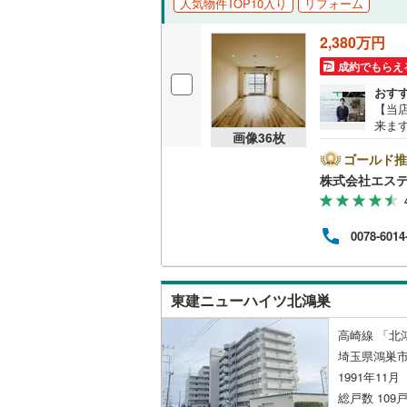
人気物件TOP10入り
リフォーム
独立型キ
2,380万円
成約でもらえ
浴室
おす
【当
浴室乾燥
来ま
画像
36
枚
お車
バルコニー、
ート
ゴールド推
気が
株式会社エス
ただ
ルーフバ
けし
ビン
0078-6014
収納
る住
チャ
別々
ウォーク
間～9
（
23
）
東建ニューハイツ北鴻巣
気軽
高崎線 「北鴻
販売、価格、
埼玉県鴻巣
1991年11
即入居可
総戸数 109戸