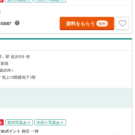
店
資料をもらう
-53087
無料
原」駅 徒歩2分 他
市新堀
（築20年）
 / 地上13階建地下1階
室内写真あり
水回り写真あり
る
すめポイント
柳田 一輝