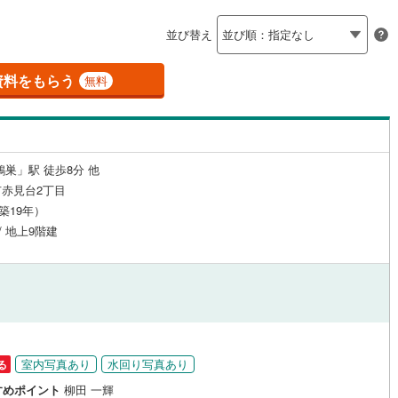
島根
岡山
広島
山口
(
9
)
春日部市
(
58
)
線
（
(
271
40
）
)
24時間有人管理
東武越生線
(
23
)
（
0
）
並び替え
)
鴻巣市
(
23
)
香川
愛媛
高知
線
(
16
)
西武新宿線
(
164
)
保存した条件を見る
建ち方、日当たり
1
)
草加市
(
61
)
資料をもらう
無料
線
(
10
)
埼玉高速鉄道
(
114
)
佐賀
長崎
熊本
大分
40
）
南向き（南東・南西含む）
戸田市
(
29
)
（
189
）
6
)
志木市
(
24
)
戸なし
（
4
）
メゾネット
（
5
）
鴻巣」駅 徒歩8分 他
7
)
桶川市
(
16
)
この条件で検索する
この条件で検索する
この条件で検索する
この条件で検索する
この条件で検索する
この条件で検索する
市区町村以下を選択
市区町村を選択す
駅を選択する
赤見台2丁目
施工・品質・工法関連
6
)
八潮市
(
10
)
（築19年）
/ 地上9階建
0
（
)
11
）
蓮田市
免震構造
(
2
（
)
0
）
総戸数200以上）
)
鶴ヶ島市
タワー（20階建て以上）
(
20
)
（
0
）
)
ふじみ野市
(
13
)
伊奈町
(
2
)
入間郡三芳町
(
10
)
室内写真あり
水回り写真あり
る
生町
(
0
)
比企郡滑川町
(
0
)
駅が始発駅
（
15
）
海まで2km以内
（
0
）
すめポイント
柳田 一輝