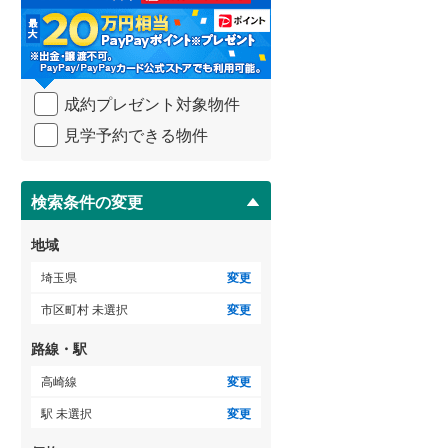
る
比企郡吉見町
(
0
)
・
条
秩父郡横瀬町
(
0
)
件
ゲストルーム
（
0
）
を
秩父郡小鹿野町
(
0
)
成約プレゼント対象物件
マ
イ
児玉郡神川町
(
0
)
見学予約できる物件
ペ
ＴＶモニタ付インターホン
ー
南埼玉郡宮代町
(
2
)
ジ
（
92
）
に
検索条件の変更
保
存
地域
す
る
埼玉県
変更
市区町村 未選択
変更
路線・駅
高崎線
変更
駅 未選択
変更