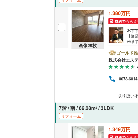
1,380万円
成約でもらえ
おす
【当
来ま
画像
29
枚
お車
ート
ゴールド推
気が
株式会社エス
ただ
けし
ビン
0078-6014
る住
チャ
別々
取り扱い
間～9
気軽
7階 / 南 / 66.28m
/ 3LDK
2
リフォーム
1,349万円
成約でもらえ