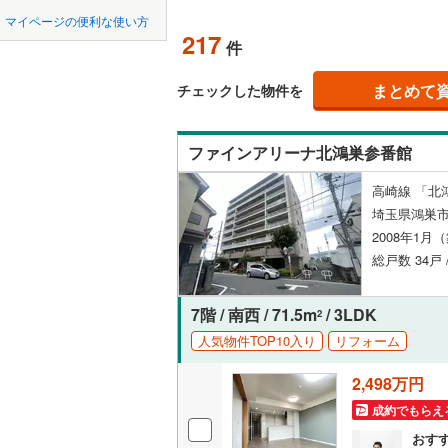
中国
鳥取
東松山市
マイページの便利な使い方
ペット可
東武東上
217
件
羽生市
(
0
四国
徳島
西武秩父
配置、向き、
上尾市
(
1
まとめて
チェックした物件を
西武山口
九州・沖縄
福岡
角住戸
（
蕨市
(
30
)
ファインアリーナ北鴻巣参番館
朝霞市
(
2
階下に住
高崎線 「北
新座市
(
4
0
0
0
0
0
0
埼玉県鴻巣市
該当物件
該当物件
該当物件
該当物件
該当物件
該当物件
件
件
件
件
件
件
構造・規模・
北本市
(
1
2008年1月
総戸数 34戸 
三郷市
耐震構造
(
2
幸手市
大規模（
(
5
7階 / 南西 / 71.5m
/ 3LDK
2
（
37
）
人気物件TOP10入り
リフォーム
吉川市
(
2
2,498万円
立地
北足立郡
成約でもらえ
入間郡越
最寄りの
おす