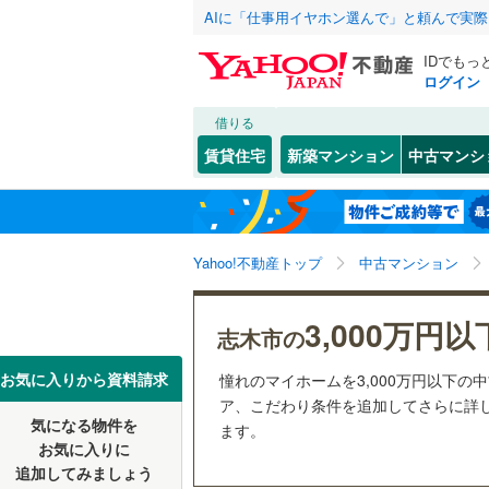
AIに「仕事用イヤホン選んで」と頼んで実
IDでもっ
ログイン
借りる
北海道
JR
北海道
東北本線
(
こだわり条件
リフォーム、
賃貸住宅
新築マンション
中古マンシ
湘南新宿
リノベー
さいたま市
西区
柏町
(
(
12
10
)
)
東北
青森
(
0
)
（
26
）
見沼区
本町
(
4
(
)
2
八高線
(
0
)
関東
東京
Yahoo!不動産トップ
中古マンション
共用設備
浦和区
(
2
東北新幹
岩槻区
宅配ボッ
(
6
信越・北陸
新潟
3,000万円以
秋田新幹
志木市の
トランク
埼玉県のそのほ
川越市
(
9
東海
愛知
お気に入りから資料請求
憧れのマイホームを3,000万円以下の
地下鉄
東京メト
駐車場空
かの地域
ア、こだわり条件を追加してさらに詳し
行田市
(
0
気になる物件を
（
16
）
ます。
近畿
大阪
私鉄・その他
秩父鉄道
(
お気に入りに
飯能市
(
1
追加してみましょう
管理・管理規
東武伊勢