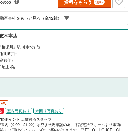
資料をもらう
-59555
無料
4.年中無休（年末年始除く）で営業しております営業時間 9:30～19:00
応
時間はお電話でのお問合わせがスムーズです5.お子様連れでおこしくだ
キッズスペース、授乳室、オムツ替えベッド、アンパンマンジュースをご
ン内見(相談)可
（
30
）
IT重説可
（
30
）
動産会社をもっと見る（
全
12
社
）
しております。ご見学ご希望の方は、右上の“室内・現地を見学する（無
をボタンからご予約ください。
ン対応とは？
志木本店
「柳瀬川」駅 徒歩6分 他
柏町5丁目
（築39年）
/ 地上7階
NEW
室内写真あり
水回り写真あり
る
すめポイント
店舗対応スタッフ
間内（9:00～21:00）は空き状況確認の為、下記電話フォームより事前に
をして頂けるとスムーズにご案内ができます。▽TOHO HOUSE CLU