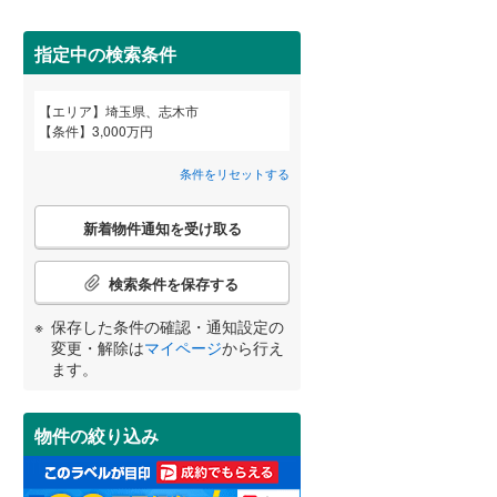
狭山市
(
64
)
西武池袋線
(
0
)
深谷市
(
7
)
指定中の検索条件
西武狭山線
(
0
)
越谷市
(
56
)
エリア
埼玉県、志木市
宮崎
鹿児島
沖縄
条件
3,000万円
2階以上
（
33
）
入間市
(
66
)
条件をリセットする
和光市
(
18
)
最上階
（
3
）
こ
久喜市
(
23
)
新着物件通知を受け取る
の
する
る
条件をリセットする
条件をリセットする
条件をリセットする
条件をリセットする
条件をリセットする
条件をリセットする
検
富士見市
(
27
)
索
検索条件を保存する
条
坂戸市
制震構造
(
18
（
)
0
）
件
保存した条件の確認・通知設定の
で
日高市
低層マンション（4階建て以
(
0
)
変更・解除は
マイページ
から行え
通
ます。
下）
（
1
）
知
白岡市
(
6
)
を
受
入間郡毛呂山町
(
0
)
物件の絞り込み
け
取
比企郡嵐山町
(
0
)
小学校まで1km以内
（
25
）
る