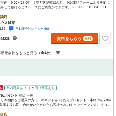
間内（9:00～21:00）は空き状況確認の為、下記電話フォームより事前に
川町
(
0
)
比企郡川島町
(
0
)
をして頂けるとスムーズにご案内ができます。▽TOHO HOUSE CLU
現時点の未来カレンダーの作成▽ご購入後もお客様の人生のパートナーとし
山町
(
0
)
比企郡ときがわ町
(
0
)
しの「安心」を守り続けます。【Yahoo！ 不動産キャンペーン対象店
奨店
ルジュサービス
（
0
）
キッズルーム
（
0
）
店で物件を成約するとPayPayボーナスライトがもらえる「Yahoo！ 不動
ハウス城東
野町
(
0
)
秩父郡長瀞町
(
0
)
物件ご成約キャンペーン」の対象になります。「資料をもらう」「見学予約
不動産会社レビュー 66件
4.69
」ボタンからお問い合わせください。※必ずYahoo！ JAPAN IDでログイ
秩父村
(
0
)
児玉郡美里町
(
0
)
ください。※PayPayボーナスライトは出金と譲渡はできません。ご案
資料をもらう
-55228
無料
詳細な資料のご請求はお気軽にどうぞ♪お電話でのお問い合わせも常時受け
0
）
オール電化
（
0
）
里町
(
0
)
大里郡寄居町
(
0
)
ております！■頭金0円からのご購入可能です■（諸費用もOK）お気軽にお
合わせください。
不動産会社をもっと見る（
全
4
社
）
杉戸町
(
5
)
北葛飾郡松伏町
(
0
)
全体
リー住宅
（
1
）
室内写真あり
水回り写真あり
る
ダイニング15畳以上
すめポイント
室伏 一輝
り本物件をご購入の方にJCBギフト券5万円分プレゼント！本物件をYaho
不動産よりお問い合わせいただいたお客様のみのキャンペーンです。その他
ンペーンとの併用不可。【営業時間 10:00～18:00】この時間帯はお電
のお問い合わせがスムーズです。住み替えをご希望の方は自社買取保証付
奨店