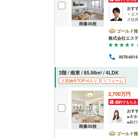
おす
＜エ
ス社
画像
36
枚
済に
報が
ゴールド推
ト広
株式会社エス
けく
ム、
フが
0078-6014
けます
この
さい
3階 / 南東 / 85.98m
/ 4LDK
2
用意
料）
人気物件TOP10入り
リフォーム
2,700万円
成約でもらえ
おす
●本
●銀
画像
36
枚
審査
（3）
ゴールド推