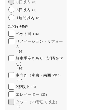
3日以内
（
0
）
5日以内
（
1
）
1週間以内
（
2
）
こだわり条件
ペット可
（
16
）
リノベーション・リフォー
ム
（
26
）
駐車場空きあり（近隣を含
む）
（
16
）
南向き（南東・南西含む）
（
37
）
2階以上
（
33
）
エレベーター
（
23
）
タワー（20階建て以上）
（
0
）