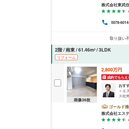
売却
株式会社東武
●新
独立型キ
（当
す。
0078-6014
浴室
で、
動産
イン
浴室乾燥
取り扱い
をク
時を
2階 / 南東 / 61.46m
/ 3LDK
バルコニー、
2
リフォーム
ルーフバ
2,800万円
収納
成約でもらえ
おす
ウォーク
＜エ
（
4
）
ス社
画像
36
枚
済に
報が
ゴールド推
販売、価格、
ト広
株式会社エス
けく
即入居可
ム、
フが