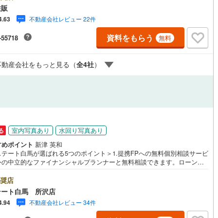
プランがございます。お気軽にお問い合わせください。●柳瀬川駅徒歩6分
住販
規内装リフォーム●角住戸●食洗機・浄水器◇当社の強みは（1）リフォーム
ッチン
（
4
）
対面キッチン
（
15
）
不動産会社レビュー 22件
4.63
社でも再販事業を行っている為、お客様に最適なプランをご提供できま
）（2）注文住宅のご紹介（提携ハウスメーカー7社を保有しておりますの
資料をもらう
-55718
無料
ご予算・ご希望に合ったプランをご紹介できます。）◇住まいに関する不
情報を豊富に取り揃えております。またリフォームの相談も承ります。◇
ターネット予約で当日現地見学が可能です（1）［室内・現地を見学する］
機あり
（
20
）
浴室に窓あり
（
15
）
不動産会社をもっと見る（
全
4
社
）
リック（2）本日～4日以内をご希望の方は「ご要望・ご質問欄」に希望日
ご記入ください！
庭
ルコニー
（
0
）
専用庭
（
3
）
室内写真あり
水回り写真あり
る
すめポイント
新津 英和
インクローゼット
ステート白馬が選ばれる5つのポイント＞1.提携FPへの無料個別相談サービ
外の中立的なファイナンシャルプランナーと無料相談できます。ローン返
ついて保険や学費等も含めてシミュレーションをご提案できます2.物件情
豊富所沢市を中心にたくさんの情報をご用意しております。インターネッ
奨店
契約、入居関連など
告前の物件も多数取り揃えております。お客様のご希望エリアをお申し付
テート白馬 所沢店
ださい。3.自社グループでリフォーム、新築請負所沢店の3階はリフォー
能
（
19
）
不動産会社レビュー 34件
4.94
注文建築部門の相談スペースです。一級建築士をはじめとした専門スタッ
おりますのでご見学とあわせて、リフォームや注文建築についてご相談頂