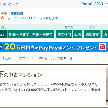
Yahoo! JAPAN
際に買ったレポート
と便利に
新規取得
［おトク］10％OFFクーポンあります
検索条件を保存しました
買う
建てる
売る
0
)
川越線
(
0
)
リノベーション
ョン
新築一戸建て
中古一戸建て
注文住宅
土地
売却査定
カ
この検索条件の新着物件通知は、
マイページ
から設定できます。
ライン（宇都宮～逗子）
湘南新宿ライン（前橋～小田原）
ション・リフォーム
築古・築30年以上
（
36
）
北区
上宗岡
(
38
(
3
)
)
岩手
宮城
秋田
山形
(
0
)
4
)
中央区
(
8
)
京浜東北線
(
0
)
埼玉県、志木市、3,000万円
神奈川
埼玉
千葉
茨城
埼玉県
志木市
3,000万円以下の物件一覧
3
)
南区
(
48
)
線
(
0
)
上越新幹線
(
0
)
クスあり
)
（
4
）
24時間ゴミ出し可
（
5
）
長野
富山
石川
福井
下
線
(
0
)
北陸新幹線
(
0
)
の中古マンション
検索条件を保存する
ルーム
（
2
）
エレベーター
（
23
）
閉じる
閉じる
お気に入りリストを見る
お気に入りリストを見る
閉じる
閉じる
5
)
熊谷市
(
28
)
岐阜
静岡
三重
中古マンションから探しましょう。Yahoo!不動産なら間取りやエリ
ロ有楽町線
(
0
)
東京メトロ副都心線
(
0
)
きあり（近隣を含む）
オートロック
（
8
）
マイページ
く検索できるので3,000万円以下の理想の中古マンションに出会え
)
秩父市
(
0
)
兵庫
京都
滋賀
奈良
0
)
埼玉新都市交通伊奈線
(
0
)
3
)
加須市
(
9
)
約
崎線
(
0
)
東武日光線
(
0
)