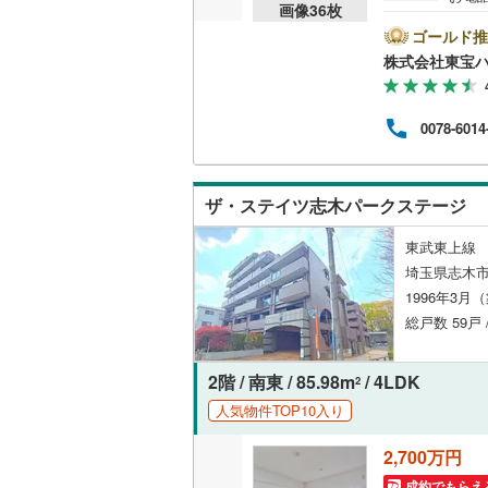
画像
36
枚
B▽
て暮ら
ゴールド推
舗】当
株式会社東宝
産 
をする
ンして
0078-6014
内・
付け
問い
ザ・ステイツ志木パークステージ
東武東上線 
埼玉県志木市
1996年3月
総戸数 59戸
2階 / 南東 / 85.98m
/ 4LDK
2
人気物件TOP10入り
2,700万円
成約でもらえ