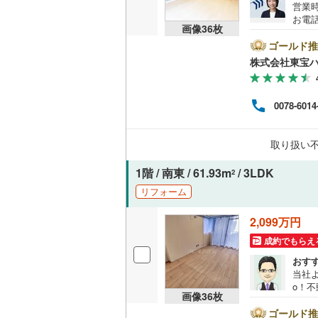
営業時
比企郡小
お電話
共用施設
画像
36
枚
B▽
比企郡鳩
て暮ら
ゴールド推
コンシェ
舗】当
株式会社東宝
秩父郡皆
産 
をする
設備
秩父郡東
ンして
0078-6014
内・
床暖房
（
児玉郡上
付け
問い
取り扱い
北葛飾郡
間取り、居室
1階 / 南東 / 61.93m
/ 3LDK
2
リフォーム
バリアフ
2,099万円
LD
成約でもらえ
リビング
おす
当社よ
（
4
）
o！
画像
36
枚
のキャ
キッチン
話で
ゴールド推