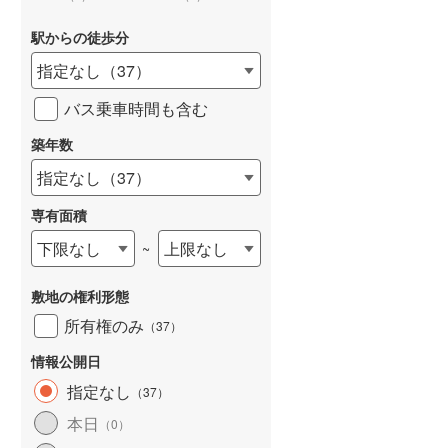
駅からの徒歩分
指定なし
（
37
）
バス乗車時間も含む
詳しく見る
築年数
指定なし
（
37
）
専有面積
下限なし
上限なし
~
敷地の権利形態
所有権のみ
（
37
）
情報公開日
指定なし
（
37
）
本日
（
0
）