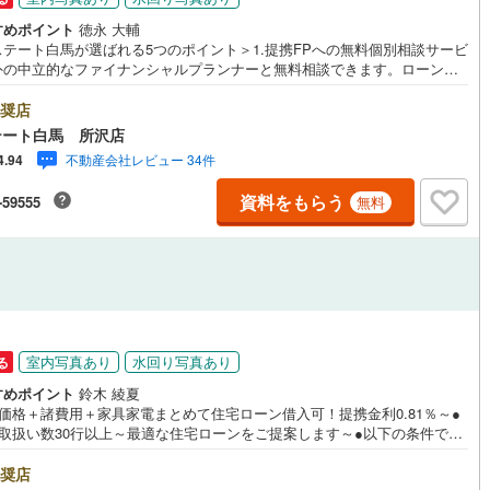
すめポイント
徳永 大輔
ステート白馬が選ばれる5つのポイント＞1.提携FPへの無料個別相談サービ
外の中立的なファイナンシャルプランナーと無料相談できます。ローン返
ついて保険や学費等も含めてシミュレーションをご提案できます2.物件情
豊富所沢市を中心にたくさんの情報をご用意しております。インターネッ
奨店
告前の物件も多数取り揃えております。お客様のご希望エリアをお申し付
テート白馬 所沢店
ださい。3.自社グループでリフォーム、新築請負所沢店の3階はリフォー
不動産会社レビュー 34件
4.94
注文建築部門の相談スペースです。一級建築士をはじめとした専門スタッ
おりますのでご見学とあわせて、リフォームや注文建築についてご相談頂
資料をもらう
-59555
無料
4.年中無休（年末年始除く）で営業しております営業時間 9:30～19:00
時間はお電話でのお問合わせがスムーズです5.お子様連れでおこしくだ
キッズスペース、授乳室、オムツ替えベッド、アンパンマンジュースをご
しております。ご見学ご希望の方は、右上の“室内・現地を見学する（無
をボタンからご予約ください。
室内写真あり
水回り写真あり
る
すめポイント
鈴木 綾夏
体価格＋諸費用＋家具家電まとめて住宅ローン借入可！提携金利0.81％～●
行取扱い数30行以上～最適な住宅ローンをご提案します～●以下の条件でも
を通した実績が多数ございます！（1）勤続年数1ヶ月（2）自己資金0円
産休/育休/契約社員/派遣社員/アルバイト/パート/独身/自営業/経営者（4）
奨店