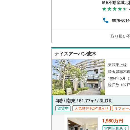
延滞
ME不動産城北
入ま
り、
内。
0078-6014
資金
しま
です
取り扱い
ナイスアーバン志木
東武東上線 
埼玉県志木市
1994年5月
総戸数 107戸
4階 / 南東 / 61.77m
/ 3LDK
2
賃貸中
人気物件TOP10入り
リフォー
1,980万円
室内写真あり