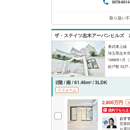
0078-6014
けます
オンライン対
この
さい
オンライ
取り扱い不
用意
料）
オンライ
ザ・ステイツ志木アーバンヒルズ 
東武東上線 
埼玉県志木市
1988年1月
総戸数 52戸 
2階 / 南 / 61.46m
/ 3LDK
2
リフォーム
2,800万円
成約でもらえ
おす
営業時
お電話