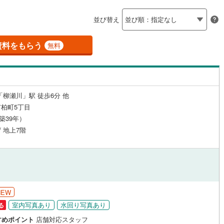
島根
岡山
広島
山口
(
10
)
春日部市
(
62
)
線
（
(
37
16
)
）
24時間有人管理
東武越生線
(
0
)
（
1
）
並び替え
)
鴻巣市
(
23
)
香川
愛媛
高知
線
(
0
)
西武新宿線
(
0
)
保存した条件を見る
建ち方、日当たり
3
)
草加市
(
76
)
資料をもらう
無料
線
(
0
)
埼玉高速鉄道
(
0
)
佐賀
長崎
熊本
大分
8
）
南向き（南東・南西含む）
戸田市
(
36
)
（
37
）
8
)
志木市
(
37
)
戸なし
（
3
）
メゾネット
（
2
）
「柳瀬川」駅 徒歩6分 他
2
)
桶川市
(
16
)
この条件で検索する
この条件で検索する
この条件で検索する
この条件で検索する
この条件で検索する
この条件で検索する
市区町村以下を選択
市区町村を選択す
駅を選択する
柏町5丁目
施工・品質・工法関連
6
)
八潮市
(
13
)
（築39年）
/ 地上7階
4
（
)
3
）
蓮田市
免震構造
(
4
（
)
0
）
総戸数200以上）
)
鶴ヶ島市
タワー（20階建て以上）
(
23
)
（
0
）
)
ふじみ野市
(
17
)
NEW
伊奈町
(
2
)
入間郡三芳町
(
11
)
室内写真あり
水回り写真あり
る
生町
(
0
)
比企郡滑川町
(
0
)
駅が始発駅
（
2
）
海まで2km以内
（
0
）
すめポイント
店舗対応スタッフ