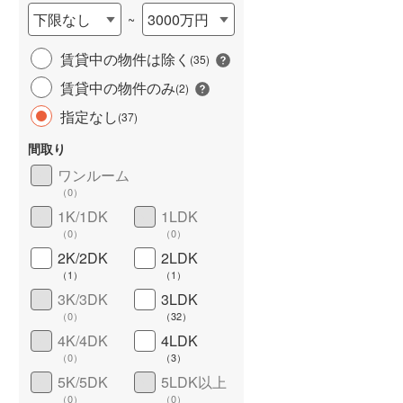
下限なし
3000万円
~
賃貸中の物件は除く
(
35
)
賃貸中の物件のみ
(
2
)
指定なし
(
37
)
間取り
ワンルーム
ワイドバルコニー
（
14
）
（
0
）
1K/1DK
1LDK
（
0
）
（
0
）
2K/2DK
2LDK
（
1
）
（
1
）
3K/3DK
3LDK
（
0
）
（
32
）
4K/4DK
4LDK
（
0
）
（
3
）
5K/5DK
5LDK以上
（
0
）
（
0
）