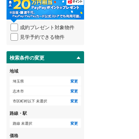
・
比企郡吉見町
(
0
)
条
件
秩父郡横瀬町
(
0
)
を
ゲストルーム
（
1
）
成約プレゼント対象物件
マ
秩父郡小鹿野町
(
0
)
イ
見学予約できる物件
ペ
児玉郡神川町
(
0
)
ー
ＴＶモニタ付インターホン
ジ
南埼玉郡宮代町
(
2
)
に
検索条件の変更
（
21
）
保
存
地域
す
る
埼玉県
変更
志木市
変更
市区町村以下 未選択
変更
路線・駅
路線 未選択
変更
価格