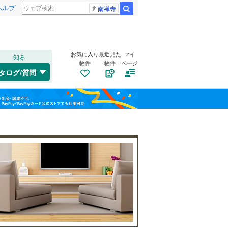
ヘルプ
南禅寺
検索
お気に入り
最近見た
マイ
知る
物件
物件
ページ
高崎線
(
0
)
タログ/質問
武蔵野線
(
7
)
大宮区
館
(
20
)
(
30
)
福島
桜区
(
37
)
埼京線
(
1
)
栃木
群馬
山梨
緑区
(
16
)
山形新幹線
(
0
)
自転車置き場
（
23
）
バイク置き場
（
15
）
川口市
(
230
)
防犯カメラ
（
7
）
所沢市
(
65
)
和歌山
つくばエクスプレス
(
0
)
本庄市
(
8
)
東武野田線
(
0
)