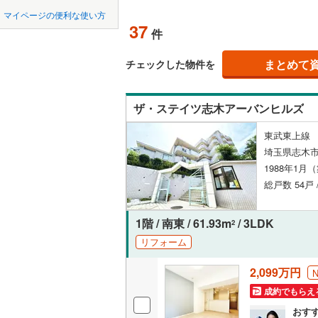
中国
鳥取
東松山市
マイページの便利な使い方
ペット可
東武東上
37
件
羽生市
(
0
四国
徳島
西武秩父
配置、向き、
上尾市
(
1
まとめて
チェックした物件を
西武山口
九州・沖縄
福岡
角住戸
（
蕨市
(
38
)
ザ・ステイツ志木アーバンヒルズ
朝霞市
(
3
階下に住
東武東上線 
新座市
(
6
0
0
0
0
0
0
埼玉県志木市
該当物件
該当物件
該当物件
該当物件
該当物件
該当物件
件
件
件
件
件
件
構造・規模・
北本市
(
1
1988年1月
総戸数 54戸 
三郷市
耐震構造
(
2
幸手市
大規模（
(
5
1階 / 南東 / 61.93m
/ 3LDK
2
（
10
）
リフォーム
吉川市
(
6
2,099万円
立地
北足立郡
成約でもらえ
入間郡越
最寄りの
おす