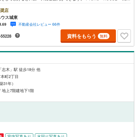
現時点の未来カレンダーの作成▽ご購入後もお客様の人生のパートナーとし
しの「安心」を守り続けます。【Yahoo！ 不動産キャンペーン対象店
奨店
店で物件を成約するとPayPayボーナスライトがもらえる「Yahoo！ 不動
ハウス城東
物件ご成約キャンペーン」の対象になります。「資料をもらう」「見学予約
不動産会社レビュー 66件
4.69
」ボタンからお問い合わせください。※必ずYahoo！ JAPAN IDでログイ
ください。※PayPayボーナスライトは出金と譲渡はできません。ご案
資料をもらう
-55228
無料
詳細な資料のご請求はお気軽にどうぞ♪お電話でのお問い合わせも常時受け
ております！■頭金0円からのご購入可能です■（諸費用もOK）お気軽にお
合わせください。
「志木」駅 徒歩18分 他
本町2丁目
（築31年）
 / 地上7階建地下1階
室内写真あり
水回り写真あり
る