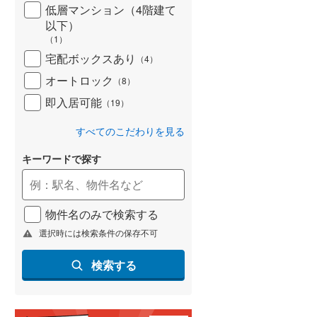
低層マンション（4階建て
以下）
（
1
）
宅配ボックスあり
（
4
）
オートロック
（
8
）
即入居可能
（
19
）
すべてのこだわりを見る
キーワードで探す
物件名のみで検索する
選択時には検索条件の保存不可
検索する