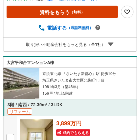
ト見学はスタッフがご興味ある物件の現地から映像をお届
けします・写真では伝わりにくい「空気感」や違うアング
資料をもらう
（無料）
ルからみたかったリビングの「見え方」などもしっかり確
認できます・リモート相談は第三者による住宅ローンや家
計相談を専門のファイナンシャルプランナーと1対1で・バ
電話する
（通話料無料）
ーチャル背景でプライバシーも安心・忙しいパートナーに
変わって予め確認も・別々の場所から家族みんなで参加も
取り扱い不動産会社をもっと見る（
全
1
社
）
できます・お気軽にご相談下さい～営業時間～9:30～18:30
こちらのお時間でしたらお電話でのお問合せがスムーズで
すお気軽にお問合せください
大宮平和台マンションA棟
京浜東北線 「さいたま新都心」駅 徒歩10分
埼玉県さいたま市大宮区北袋町1丁目
1981年3月（築46年）
156戸 / 地上5階建
3階 / 南西 / 72.39m
/ 3LDK
2
リフォーム
3,899万円
成約でもらえる