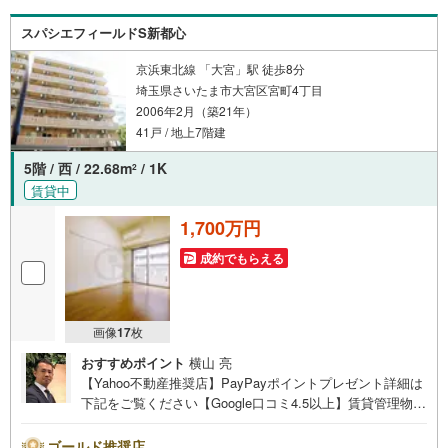
材を使用してインスペクションを実施します。
スパシエフィールドS新都心
京浜東北線 「大宮」駅 徒歩8分
埼玉県さいたま市大宮区宮町4丁目
2006年2月（築21年）
41戸 / 地上7階建
5階 / 西 / 22.68m
/ 1K
2
賃貸中
1,700万円
成約でもらえる
画像
17
枚
おすすめポイント
横山 亮
【Yahoo不動産推奨店】PayPayポイントプレゼント詳細は
下記をご覧ください【Google口コミ4.5以上】賃貸管理物件
の入居率99％※2026年6月末時点お薦めのマンションのご紹
介です。投資用マンションを購入する際、最大のリスクは
ゴールド推奨店