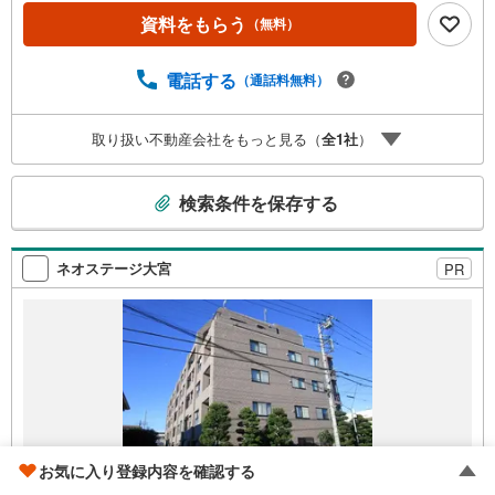
ションなどを用いて将来の資産形成をイメージして頂きま
資料をもらう
（無料）
す。ご経験者の方々には、スムーズな取引ができるようし
てまいります。ご質問やご要望、お気軽に申しつけくださ
い。皆様からのご連絡こころよりお待ちしております。≪
電話する
（通話料無料）
物件の質と量≫東京23区を中心に賃貸需要を考え収益性が
高い物件を取り扱っております。個人、法人、不動産会社
取り扱い不動産会社をもっと見る（
全
1
社
）
から多くの情報を収集し、ご期待を超える情報量をご提供
させて頂きます。
こ
検索条件を保存する
の
検
索
ネオステージ大宮
PR
条
件
で
通
知
を
受
け
お気に入り登録内容を確認する
取