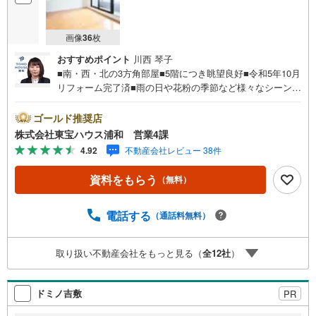
画像
36
枚
おすすめポイント
川西 琴子
■南・西・北の3方角部屋■5階につき眺望良好■令和5年10月
リフォーム完了済■雨の日や花粉の季節など様々なシーンで
活躍する浴室乾燥機■マルエツまで780m（徒歩10分）■大
宮駅歩16分お問合せでもれなく「住宅ローン講座」プレゼ
ゴールド推奨店
ント！営業時間:7:00～22:00（年中無休）こちらの時間帯
株式会社東宝ハウス浦和 営業4課
はお電話でのお問い合わせがスムーズにご案内できますぜ
4.92
不動産会社レビュー 38件
ひお気軽にご連絡下さい！東宝ハウスライフソリューショ
ンズグループ 東宝ハウス浦和 特別提携金利〔一例〕東
資料をもらう
（無料）
宝ハウス浦和の住宅ローン■変動金利全期間引下げプラン⇒
住宅ローン金利優遇割の最大適用《0.89％》と某信用金庫
金利1.275％の比較借入金4000万円返済期間35年の総返済
電話する
（通話料無料）
額の差額:303万円※2026年7月末実行分まで（審査・要件が
あります）◇TOHO HOUSE CLUBで生涯の安心をお届け◇
取り扱い不動産会社をもっと見る（
全
12
社
）
東宝ハウスのライフパートナーが直接ご対応ライフプラン
ニング、かけつけサポート、<…
ドミノ吉敷
PR