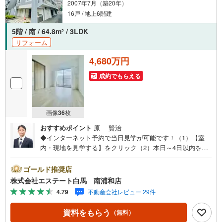
2007年7月（築20年）
16戸 / 地上6階建
5階 / 南 / 64.8m
/ 3LDK
2
リフォーム
4,680万円
成約でもらえる
画像
36
枚
おすすめポイント
原 賢治
◆インターネット予約で当日見学が可能です！（1）【室
内・現地を見学する】をクリック（2）本日～4日以内をご
希望の方は、「ご要望・ご質問欄」にご希望日時をご記入
ください。◆10:00～21:00はお電話でのお問い合わせがス
ゴールド推奨店
ムーズです。●5階・角部屋●両面バルコニー●2026年6月上
株式会社エステート白馬 南浦和店
旬リノベーション完了【Yahoo！ 不動産キャンペーン対象
4.79
不動産会社レビュー 29件
店舗です】 当店で物件を成約するとPayPayボーナスをプ
レゼント！◆エステート白馬の5大サポート◆1.FP相談サ
資料をもらう
（無料）
ポート社外のファイナンシャルプランナーと資金相談が無