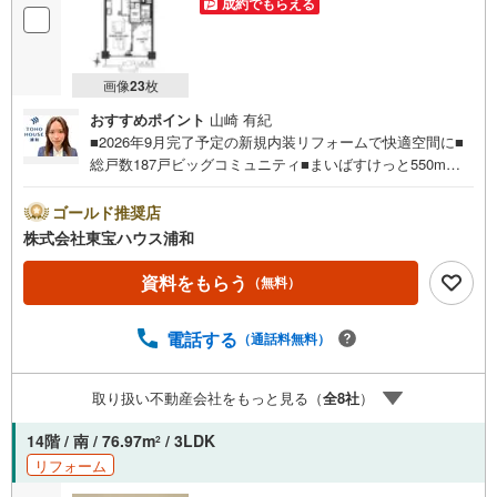
成約でもらえる
画像
23
枚
おすすめポイント
山崎 有紀
■2026年9月完了予定の新規内装リフォームで快適空間に■
総戸数187戸ビッグコミュニティ■まいばすけっと550m
（徒歩7分）■大宮駅歩14分営業時間:7:00～22:00（年中無
休）こちらの時間帯はお電話でのお問い合わせがスムーズ
ゴールド推奨店
にご案内できますぜひお気軽にご連絡下さい！東宝ハウス
株式会社東宝ハウス浦和
ライフソリューションズグループ 東宝ハウス浦和 特別
提携金利〔一例〕東宝ハウス浦和の住宅ローン■変動金利全
資料をもらう
（無料）
期間引下げプラン⇒住宅ローン金利優遇割の最大適用《0.8
9％》と某信用金庫金利1.275％の比較借入金4000万円返済
電話する
（通話料無料）
期間35年の総返済額の差額:303万円※2026年7月末実行分ま
で（審査・要件があります）◇TOHO HOUSE CLUBで生涯
の安心をお届け◇東宝ハウスのライフパートナーが直接ご
取り扱い不動産会社をもっと見る（
全
8
社
）
対応ライフプランニング、かけつけサポート、Club Offプレ
ミアムなど多彩なサービスがございます
14階 / 南 / 76.97m
/ 3LDK
2
リフォーム