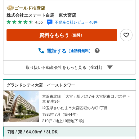
い。当店は東大宮駅東口から徒歩3分。電車でもお車でもご
来店しやすい店舗です。お気軽にお立ち寄り下さい。～人
ゴールド推奨店
気のリモート見学・リモート相談サービス～・小さいお子
株式会社エステート白馬 東大宮店
様や家事で外出できない、天気が悪く外出したくない時・L
4.55
不動産会社レビュー 40件
INEやZOOMなど無料のアプリですぐにご利用いただけま
す・リモート見学はスタッフがご興味ある物件の現地から
資料をもらう
（無料）
映像をお届けします・写真では伝わりにくい「空気感」や
違うアングルからみたかったリビングの「見え方」なども
しっかり確認できます・リモート相談は第三者による住宅
電話する
（通話料無料）
ローンや家計相談を専門のファイナンシャルプランナーと1
対1で・バーチャル背景でプライバシーも安心・忙しいパー
取り扱い不動産会社をもっと見る（
全
2
社
）
トナーに変わって予め確認も・別々の場所から家族みんな
で参加もできます・お気軽にご相談下さい～営業時間～9:3
0～18:30こちらのお時間でしたらお電話でのお問合せがス
グランドシティ大宮 イーストタワー
ムーズですお気軽にお問合せください
京浜東北線 「大宮」駅 バス7分 大宮駅東口 バス停下
車 徒歩3分
埼玉県さいたま市大宮区堀の内町1丁目
1983年7月（築44年）
219戸 / 地上10階地下1階
7階 / 東 / 64.09m
/ 3LDK
2