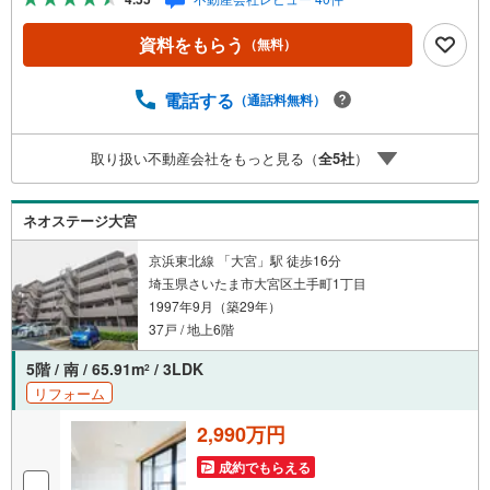
INEやZOOMなど無料のアプリですぐにご利用いただけま
す・リモート見学はスタッフがご興味ある物件の現地から
資料をもらう
（無料）
映像をお届けします・写真では伝わりにくい「空気感」や
違うアングルからみたかったリビングの「見え方」なども
しっかり確認できます・リモート相談は第三者による住宅
電話する
（通話料無料）
ローンや家計相談を専門のファイナンシャルプランナーと1
対1で・バーチャル背景でプライバシーも安心・忙しいパー
取り扱い不動産会社をもっと見る（
全
5
社
）
トナーに変わって予め確認も・別々の場所から家族みんな
で参加もできます・お気軽にご相談下さい～営業時間～9:3
0～18:30こちらのお時間でしたらお電話でのお問合せがス
ネオステージ大宮
ムーズですお気軽にお問合せください
京浜東北線 「大宮」駅 徒歩16分
埼玉県さいたま市大宮区土手町1丁目
1997年9月（築29年）
37戸 / 地上6階
5階 / 南 / 65.91m
/ 3LDK
2
リフォーム
2,990万円
成約でもらえる