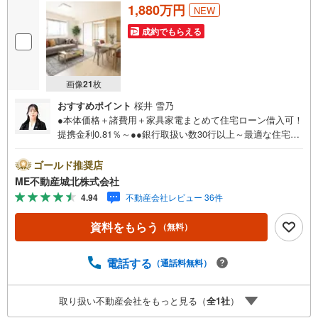
1,880万円
NEW
成約でもらえる
画像
21
枚
おすすめポイント
桜井 雪乃
●本体価格＋諸費用＋家具家電まとめて住宅ローン借入可！
提携金利0.81％～●●銀行取扱い数30行以上～最適な住宅ロ
ーンをご提案します～●以下の条件でも審査を通した実績が
多数ございます！（1）勤続年数1ヶ月（2）自己資金0円
ゴールド推奨店
（3）産休/育休/契約社員/派遣社員/アルバイト/パート/独
ME不動産城北株式会社
身/自営業/経営者（4）延滞、滞納、個信アウト対応可
4.94
不動産会社レビュー 36件
（5）収入合算や親子ローン（6）金融機関の借入まとめ
等、家具、家電、引越し費用等おまとめローン（7）永住権
資料をもらう
（無料）
無、持病あり、持ち家残債有でも相談可能●3つの安心サポ
ート●1.営業車にて安全にご案内。お住まい探しに集中して
頂けます。2.FPソフトを使用しマイホーム購入の資金計
電話する
（通話料無料）
画・購入から老後までの人生設計を実施することで暮らし
に安心を提案します。3.どんなに信用のある建築会社でも
取り扱い不動産会社をもっと見る（
全
1
社
）
ご自分の目で確認することは重要ですよね。弊社は特殊機