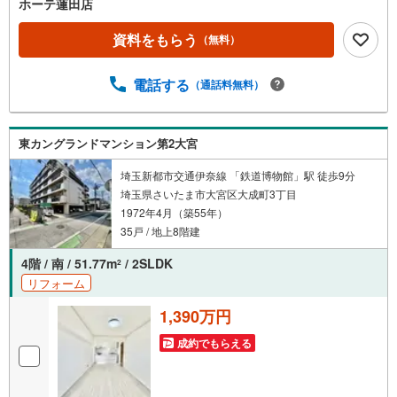
ホーテ蓮田店
資料をもらう
（無料）
電話する
（通話料無料）
東カングランドマンション第2大宮
埼玉新都市交通伊奈線 「鉄道博物館」駅 徒歩9分
埼玉県さいたま市大宮区大成町3丁目
1972年4月（築55年）
35戸 / 地上8階建
4階 / 南 / 51.77m
/ 2SLDK
2
リフォーム
1,390万円
成約でもらえる