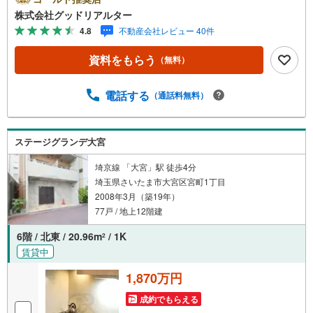
空室リスクです。利回りがいくら高かろうとも、空室が続
株式会社グッドリアルター
いてしまえば、絵に描いた餅になってしまいます。弊社で
4.8
不動産会社レビュー 40件
ご紹介するマンションは、人気エリアのお薦め物件はもち
ろんのこと、エリアのニーズに合った人気のお部屋等、賃
資料をもらう
（無料）
貸営業経験スタッフの培ってきた知識と経験を基に物件を
選定して、お部屋をご紹介している為、空室リスクに対し
ての対策はお任せください。掲載されている物件は、弊社
電話する
（通話料無料）
にてご紹介可能な物件のごく一部ですので、お気軽にお問
い合わせください。※記載賃料等の収入や利回りは、将来に
わたり、得られることを保証するものではありません。※賃
ステージグランデ大宮
料等については、賃貸中のものについては現在の賃料等
で、空室または所有者居住中等のものについては、周辺の
埼京線 「大宮」駅 徒歩4分
賃料相場に基づき、満室時を想定して表示しています。
埼玉県さいたま市大宮区宮町1丁目
2008年3月（築19年）
77戸 / 地上12階建
6階 / 北東 / 20.96m
/ 1K
2
賃貸中
1,870万円
成約でもらえる