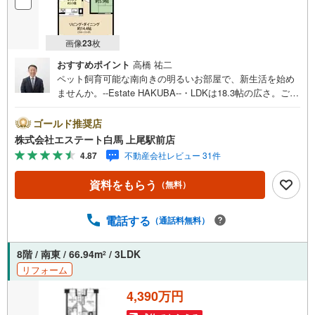
画像
23
枚
おすすめポイント
高橋 祐二
ペット飼育可能な南向きの明るいお部屋で、新生活を始め
ませんか。--Estate HAKUBA--・LDKは18.3帖の広さ。ご家
族の会話が弾む空間。・居住中につき、ご案内は8月中旬か
ら予定しています。・大宮駅利用の利便性が特徴。通勤通
ゴールド推奨店
学の強い味方。・187戸のビッグコミュニティ。管理状態、
株式会社エステート白馬 上尾駅前店
良好です。・【リフォーム内容（2015年4月完了）】・水
4.87
不動産会社レビュー 31件
回り設備一式の交換や内装全面の施工等を実施。Public Rel
ations ----◇弊社は中古設備にも修理サービスを無料で付保
資料をもらう
（無料）
します。◇提携FPへの無料個別相談サービスが好評です。
◎ペットと暮らせるお部屋。オートロックや防犯カメラな
どセキュリティ対策が施された安心の住まいです。
電話する
（通話料無料）
8階 / 南東 / 66.94m
/ 3LDK
2
リフォーム
4,390万円