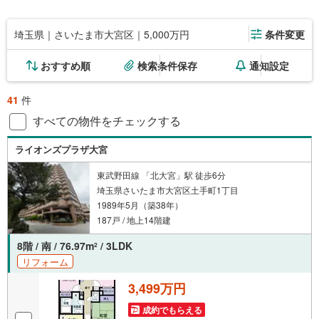
埼玉県｜さいたま市大宮区｜5,000万円
条件変更
おすすめ順
検索条件保存
通知設定
41
件
すべての物件をチェックする
ライオンズプラザ大宮
東武野田線 「北大宮」駅 徒歩6分
埼玉県さいたま市大宮区土手町1丁目
1989年5月（築38年）
187戸 / 地上14階建
8階 / 南 / 76.97m
/ 3LDK
2
リフォーム
3,499万円
成約でもらえる