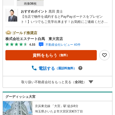
画像
36
枚
おすすめポイント
黒田 貴士
【当店で物件を成約するとPayPayボーナスをプレゼン
ト！】いつでもご見学出来ます！お気軽にご連絡くださ
い。当店は東大宮駅東口から徒歩3分。電車でもお車でもご
来店しやすい店舗です。お気軽にお立ち寄り下さい。～人
ゴールド推奨店
気のリモート見学・リモート相談サービス～・小さいお子
株式会社エステート白馬 東大宮店
様や家事で外出できない、天気が悪く外出したくない時・L
4.55
不動産会社レビュー 40件
INEやZOOMなど無料のアプリですぐにご利用いただけま
す・リモート見学はスタッフがご興味ある物件の現地から
資料をもらう
（無料）
映像をお届けします・写真では伝わりにくい「空気感」や
違うアングルからみたかったリビングの「見え方」なども
しっかり確認できます・リモート相談は第三者による住宅
電話する
（通話料無料）
ローンや家計相談を専門のファイナンシャルプランナーと1
対1で・バーチャル背景でプライバシーも安心・忙しいパー
取り扱い不動産会社をもっと見る（
全
2
社
）
トナーに変わって予め確認も・別々の場所から家族みんな
で参加もできます・お気軽にご相談下さい～営業時間～9:3
0～18:30こちらのお時間でしたらお電話でのお問合せがス
グーディッシュ大宮
ムーズですお気軽にお問合せください
京浜東北線 「大宮」駅 徒歩8分
埼玉県さいたま市大宮区宮町5丁目