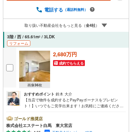
します！平日休みの方や夕方以降のご見学も対応可能で
す。◆火災保険は団体割引、お引越しは提携割引あり！鍵
電話する
（通話料無料）
引渡し後のスムーズなお引っ越し手順をご説明致します。
氷川参道へ徒歩5分、コクーンシティへ徒歩7分、駅東口の
取り扱い不動産会社をもっと見る（
全
4
社
）
暮らしやすいエリアです。（自己紹介）三代目大宮っ子で
す。お客様の大切なマイホーム探しに誠意を持って対応致
3階 / 西 / 65.61m
/ 3LDK
2
します。（エステート白馬・田口智章）
リフォーム
2,680万円
成約でもらえる
画像
36
枚
おすすめポイント
鈴木 大介
【当店で物件を成約するとPayPayボーナスをプレゼン
ト！】いつでもご見学出来ます！お気軽にご連絡くださ
い。当店は東大宮駅東口から徒歩3分。電車でもお車でもご
来店しやすい店舗です。お気軽にお立ち寄り下さい。～人
ゴールド推奨店
気のリモート見学・リモート相談サービス～・小さいお子
株式会社エステート白馬 東大宮店
様や家事で外出できない、天気が悪く外出したくない時・L