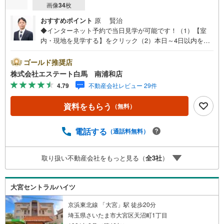
画像
34
枚
おすすめポイント
原 賢治
◆インターネット予約で当日見学が可能です！（1）【室
内・現地を見学する】をクリック（2）本日～4日以内をご
希望の方は、「ご要望・ご質問欄」にご希望日時をご記入
ください。◆10:00～21:00はお電話でのお問い合わせがス
ゴールド推奨店
ムーズです。●2025年1月フルリノベーション済●土間収納
株式会社エステート白馬 南浦和店
付き●さいたま新都心駅徒歩約11分【Yahoo！ 不動産キャ
4.79
不動産会社レビュー 29件
ンペーン対象店舗です】 当店で物件を成約するとPayPay
ボーナスをプレゼント！◆エステート白馬の5大サポート◆
資料をもらう
（無料）
1.FP相談サポート社外のファイナンシャルプランナーと資
金相談が無料2.設備保証の延長サービス新築住宅は2年、中
古住宅は半年の設備修理サービスが無料で付帯3.注文住宅
電話する
（通話料無料）
「白馬の家」高気密・高断熱のフルオーダー住宅「白馬の
家」のご提案可能4.見学時、建築士同行サービス目視検査
取り扱い不動産会社をもっと見る（
全
3
社
）
やリフォーム費用をお伝えするなどの無料サービス5.お引
渡し後もしっかりサポートCSサポート室がお引渡し後のお
悩みもしっかりサポートします
大宮セントラルハイツ
京浜東北線 「大宮」駅 徒歩20分
埼玉県さいたま市大宮区天沼町1丁目