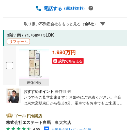
違うアングルからみたかったリビングの「見え方」なども
しっかり確認できます・リモート相談は第三者による住宅
電話する
（通話料無料）
ローンや家計相談を専門のファイナンシャルプランナーと1
対1で・バーチャル背景でプライバシーも安心・忙しいパー
取り扱い不動産会社をもっと見る（
全
5
社
）
トナーに変わって予め確認も・別々の場所から家族みんな
で参加もできます・お気軽にご相談下さい～営業時間～9:3
3階 / 南 / 71.76m
/ 3LDK
2
0～18:30こちらのお時間でしたらお電話でのお問合せがス
リフォーム
ムーズですお気軽にお問合せください
1,980万円
成約でもらえる
画像
14
枚
おすすめポイント
長谷部 崇
いつでもご見学出来ます！お気軽にご連絡ください。当店
は東大宮駅東口から徒歩3分。電車でもお車でもご来店しや
すい店舗です。お気軽にお立ち寄り下さい。～人気のリモ
ート見学・リモート相談サービス～・小さいお子様や家事
ゴールド推奨店
で外出できない、天気が悪く外出したくない時・LINEやZO
株式会社エステート白馬 東大宮店
OMなど無料のアプリですぐにご利用いただけます・リモー
4.55
不動産会社レビュー 40件