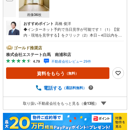
画像
36
枚
おすすめポイント
高橋 俊洋
◆インターネット予約で当日見学が可能です！（1）【室
内・現地を見学する】をクリック（2）本日～4日以内をご
希望の方は、「ご要望・ご質問欄」にご希望日時をご記入
ください。◆10:00～21:00はお電話でのお問い合わせがス
ゴールド推奨店
ムーズです。●両面バルコニー●2026年7月リフォーム完了●
株式会社エステート白馬 南浦和店
さいたま新都心駅徒歩約10分【Yahoo！ 不動産キャンペー
4.79
不動産会社レビュー 29件
ン対象店舗です】 当店で物件を成約するとPayPayボーナ
スをプレゼント！◆エステート白馬の5大サポート◆1.FP
資料をもらう
（無料）
相談サポート社外のファイナンシャルプランナーと資金相
談が無料2.設備保証の延長サービス新築住宅は2年、中古住
宅は半年の設備修理サービスが無料で付帯3.注文住宅「白
電話する
（通話料無料）
馬の家」高気密・高断熱のフルオーダー住宅「白馬の家」
のご提案可能4.見学時、建築士同行サービス目視検査やリ
取り扱い不動産会社をもっと見る（
全
13
社
）
フォーム費用をお伝えするなどの無料サービス5.お引渡し
後もしっかりサポートCSサポート室がお引渡し後のお悩み
もしっかりサポートします