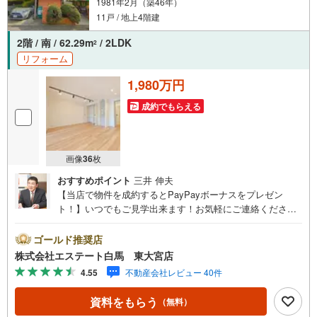
1981年2月（築46年）
11戸 / 地上4階建
2階 / 南 / 62.29m
/ 2LDK
2
リフォーム
1,980万円
成約でもらえる
画像
36
枚
おすすめポイント
三井 伸夫
【当店で物件を成約するとPayPayボーナスをプレゼン
ト！】いつでもご見学出来ます！お気軽にご連絡くださ
い。当店は東大宮駅東口から徒歩3分。電車でもお車でもご
来店しやすい店舗です。お気軽にお立ち寄り下さい。～人
ゴールド推奨店
気のリモート見学・リモート相談サービス～・小さいお子
株式会社エステート白馬 東大宮店
様や家事で外出できない、天気が悪く外出したくない時・L
4.55
不動産会社レビュー 40件
INEやZOOMなど無料のアプリですぐにご利用いただけま
す・リモート見学はスタッフがご興味ある物件の現地から
資料をもらう
（無料）
映像をお届けします・写真では伝わりにくい「空気感」や