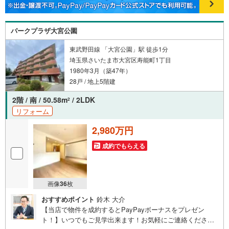
パークプラザ大宮公園
東武野田線 「大宮公園」駅 徒歩1分
埼玉県さいたま市大宮区寿能町1丁目
1980年3月（築47年）
28戸 / 地上5階建
2階 / 南 / 50.58m
/ 2LDK
2
リフォーム
2,980万円
成約でもらえる
画像
36
枚
おすすめポイント
鈴木 大介
【当店で物件を成約するとPayPayボーナスをプレゼン
ト！】いつでもご見学出来ます！お気軽にご連絡くださ