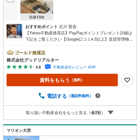
画像
13
枚
おすすめポイント
石川 賢吾
【Yahoo不動産推奨店】PayPayポイントプレゼント詳細は
下記をご覧ください【Google口コミ4.5以上】賃貸管理物件
の入居率99％※2026年6月末時点お薦めのマンションのご紹
介です。投資用マンションを購入する際、最大のリスクは
ゴールド推奨店
空室リスクです。利回りがいくら高かろうとも、空室が続
株式会社グッドリアルター
いてしまえば、絵に描いた餅になってしまいます。弊社で
4.8
不動産会社レビュー 40件
ご紹介するマンションは、人気エリアのお薦め物件はもち
ろんのこと、エリアのニーズに合った人気のお部屋等、賃
資料をもらう
（無料）
貸営業経験スタッフの培ってきた知識と経験を基に物件を
選定して、お部屋をご紹介している為、空室リスクに対し
ての対策はお任せください。掲載されている物件は、弊社
電話する
（通話料無料）
にてご紹介可能な物件のごく一部ですので、お気軽にお問
い合わせください。※記載賃料等の収入や利回りは、将来に
取り扱い不動産会社をもっと見る（
全
2
社
）
わたり、得られることを保証するものではありません。※賃
料等については、賃貸中のものについては現在の賃料等
で、空室または所有者居住中等のものについては、周辺の
マリオン大宮
賃料相場に基づき、満室時を想定して表示しています。