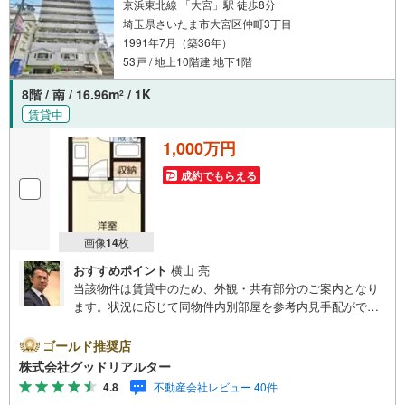
京浜東北線 「大宮」駅 徒歩8分
埼玉県さいたま市大宮区仲町3丁目
1991年7月（築36年）
53戸 / 地上10階建 地下1階
8階 / 南 / 16.96m
/ 1K
2
賃貸中
1,000万円
成約でもらえる
画像
14
枚
おすすめポイント
横山 亮
当該物件は賃貸中のため、外観・共有部分のご案内となり
ます。状況に応じて同物件内別部屋を参考内見手配ができ
ますので、お気軽にお申し付けください。【弊社が選ばれ
ている理由】不動産投資は賃貸需要と出口戦略を誤らなけ
ゴールド推奨店
れば失敗はしません。乱雑する多くの情報を精査し、お客
株式会社グッドリアルター
様の購入目的に沿った物件情報を提案させて頂きます。初
4.8
不動産会社レビュー 40件
めての方は、最初に投資のリスクを理解頂き、シミュレー