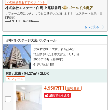
不動産会社おすすめポイント
株式会社エステート白馬 上尾駅前店
ゴールド推奨店
リフォーム済につきいつでもご見学いただけます！（エステート白馬・田
口智章）
-----ESTATE HAKUBA-----
◆大宮駅、南浦和駅、東大宮駅、上尾駅など打合せのお店を指定可能！お
もっと見る
車でも電車でもアクセスしやすい店舗です！
◆当日のご見学もお任せください！お客様のご都合に合わせて鍵の手配を
致します。
日神パレステージ大宮パルティール
◆駅やご自宅への送迎も承ります！ご見学前後にご予定を入れられます。
◆FP相談が無料で何度でもご利用可能です！客観的な視点から資金計画を
検証できます。
京浜東北線 「大宮」駅 徒歩6分
◆年中無休、いつでもお客様の第一歩に即対応します！平日休みの方や夕
埼玉県さいたま市大宮区下町1丁目
方以降のご見学も対応可能です。
2006年10月（築20年）
◆火災保険は団体割引、お引越しは提携割引あり！鍵引渡し後のスムーズ
なお引っ越し手順をご説明致します。
61戸 / 地上13階
氷川参道へ徒歩5分、コクーンシティへ徒歩7分、駅東口の暮らしやすいエ
6階 / 北東 / 54.27m
/ 2LDK
2
リアです。
リフォーム
（自己紹介）三代目大宮っ子です。お客様の大切なマイホーム探しに誠意
を持って対応致します。（エステート白馬・田口智章）
4,950万円
価格更新
成約でもらえる