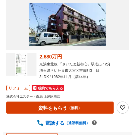
2,680万円
京浜東北線 「さいたま新都心」駅 徒歩12分
埼玉県さいたま市大宮区吉敷町3丁目
3LDK / 1982年11月（築44年）
リフォーム
成約でもらえる
株式会社エステート白馬 上尾駅前店
資料をもらう
（無料）
電話する
（通話料無料）