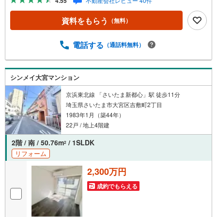
4.55
不動産会社レビュー 40件
INEやZOOMなど無料のアプリですぐにご利用いただけま
す・リモート見学はスタッフがご興味ある物件の現地から
資料をもらう
（無料）
映像をお届けします・写真では伝わりにくい「空気感」や
違うアングルからみたかったリビングの「見え方」なども
しっかり確認できます・リモート相談は第三者による住宅
電話する
（通話料無料）
ローンや家計相談を専門のファイナンシャルプランナーと1
対1で・バーチャル背景でプライバシーも安心・忙しいパー
トナーに変わって予め確認も・別々の場所から家族みんな
シンメイ大宮マンション
で参加もできます・お気軽にご相談下さい～営業時間～9:3
0～18:30こちらのお時間でしたらお電話でのお問合せがス
京浜東北線 「さいたま新都心」駅 徒歩11分
ムーズですお気軽にお問合せください
埼玉県さいたま市大宮区吉敷町2丁目
1983年1月（築44年）
22戸 / 地上4階建
2階 / 南 / 50.76m
/ 1SLDK
2
リフォーム
2,300万円
成約でもらえる