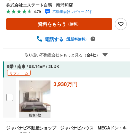
が出来ます。無料で何度でもお気軽に2.設備保証の延長サ
株式会社エステート白馬 南浦和店
ービス新築住宅は2年、中古住宅は半年の設備修理サービス
4.79
不動産会社レビュー 29件
を無料で付帯しています3.注文住宅「白馬の家」高気密・
高断熱のフルオーダー住宅「白馬の家」のご提案もできま
資料をもらう
（無料）
す。ご興味のある土地にプランを作るのもお任せください
4.見学時、建築士同行サービス見学に建築士が同行し、目
視検査やリフォーム費用をお伝えするなどの無料サービス
電話する
（通話料無料）
を行っています5.ご売却不動産の買取保証一定期間で不動
産売却ができなかった場合、予め定めた金額で弊社が買取
取り扱い不動産会社をもっと見る（
全
4
社
）
いたします
9階 / 南東 / 58.14m
/ 2LDK
2
リフォーム
3,930万円
画像
6
枚
ジャパナビ不動産ショップ ジャパナビハウス MEGAドン・キ