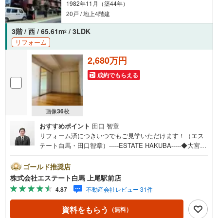
1982年11月（築44年）
20戸 / 地上4階建
3階 / 西 / 65.61m
/ 3LDK
2
リフォーム
2,680万円
成約でもらえる
画像
36
枚
おすすめポイント
田口 智章
リフォーム済につきいつでもご見学いただけます！（エス
テート白馬・田口智章）-----ESTATE HAKUBA-----◆大宮
駅、南浦和駅、東大宮駅、上尾駅など打合せのお店を指定
可能！お車でも電車でもアクセスしやすい店舗です！◆当
ゴールド推奨店
日のご見学もお任せください！お客様のご都合に合わせて
株式会社エステート白馬 上尾駅前店
鍵の手配を致します。◆駅やご自宅への送迎も承ります！
4.87
不動産会社レビュー 31件
ご見学前後にご予定を入れられます。◆FP相談が無料で何
度でもご利用可能です！客観的な視点から資金計画を検証
資料をもらう
（無料）
できます。◆年中無休、いつでもお客様の第一歩に即対応