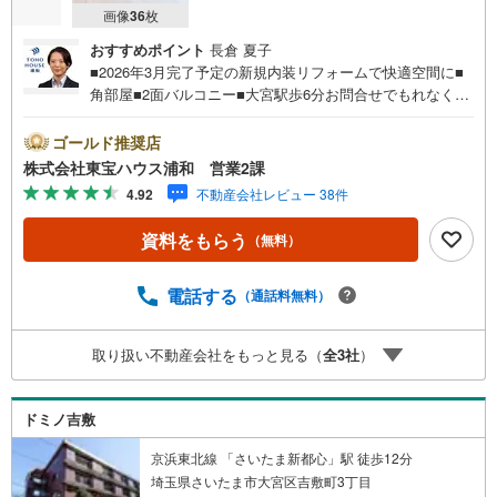
画像
36
枚
おすすめポイント
長倉 夏子
■2026年3月完了予定の新規内装リフォームで快適空間に■
角部屋■2面バルコニー■大宮駅歩6分お問合せでもれなく
「住宅ローン講座」プレゼント！営業時間:7:00～22:00
（年中無休）こちらの時間帯はお電話でのお問い合わせが
ゴールド推奨店
スムーズにご案内できますぜひお気軽にご連絡下さい！東
株式会社東宝ハウス浦和 営業2課
宝ハウスライフソリューションズグループ 東宝ハウス浦
4.92
不動産会社レビュー 38件
和 特別提携金利〔一例〕東宝ハウス浦和の住宅ローン■変
動金利全期間引下げプラン⇒住宅ローン金利優遇割の最大
資料をもらう
（無料）
適用《0.89％》と某信用金庫金利1.275％の比較借入金4000
万円返済期間35年の総返済額の差額:303万円※2026年7月末
実行分まで（審査・要件があります）◇TOHO HOUSE CL
電話する
（通話料無料）
UBで生涯の安心をお届け◇東宝ハウスのライフパートナー
が直接ご対応ライフプランニング、かけつけサポート、Clu
取り扱い不動産会社をもっと見る（
全
3
社
）
b Offプレミアムなど多彩なサービスがございます
ドミノ吉敷
京浜東北線 「さいたま新都心」駅 徒歩12分
埼玉県さいたま市大宮区吉敷町3丁目