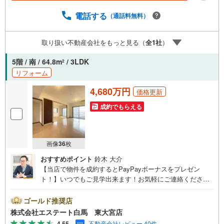
料2.設備保証の延長サービス新築住宅は2年、中古住宅は半
年の設備修理サービスが無料で付帯3.注文住宅「白馬の
電話する
（通話料無料）
家」高気密・高断熱のフルオーダー住宅「白馬の家」のご
提案可能4.見学時、建築士同行サービス目視検査やリフォ
取り扱い不動産会社をもっと見る（
全
1
社
）
ーム費用をお伝えするなどの無料サービス5.お引渡し後も
しっかりサポートCSサポート室がお引渡し後のお悩みもし
5階 / 南 / 64.8m
/ 3LDK
2
っかりサポートします
リフォーム
4,680万円
価格更新
成約でもらえる
画像
36
枚
おすすめポイント
鈴木 大介
【当店で物件を成約するとPayPayボーナスをプレゼン
ト！】いつでもご見学出来ます！お気軽にご連絡くださ
い。当店は東大宮駅東口から徒歩3分。電車でもお車でもご
来店しやすい店舗です。お気軽にお立ち寄り下さい。～人
ゴールド推奨店
気のリモート見学・リモート相談サービス～・小さいお子
株式会社エステート白馬 東大宮店
様や家事で外出できない、天気が悪く外出したくない時・L
4.55
不動産会社レビュー 40件