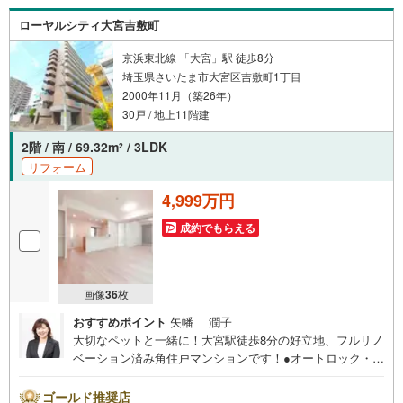
0～18:30こちらのお時間でしたらお電話でのお問合せがス
ローヤルシティ大宮吉敷町
ムーズですお気軽にお問合せください
京浜東北線 「大宮」駅 徒歩8分
埼玉県さいたま市大宮区吉敷町1丁目
2000年11月（築26年）
30戸 / 地上11階建
2階 / 南 / 69.32m
/ 3LDK
2
リフォーム
4,999万円
成約でもらえる
画像
36
枚
おすすめポイント
矢幡 潤子
大切なペットと一緒に！大宮駅徒歩8分の好立地、フルリノ
ベーション済み角住戸マンションです！●オートロック・宅
配ボックス付き◆エステート白馬の5大サポート◆1.FP相
談サポート社外のファイナンシャルプランナーと資金相談
ゴールド推奨店