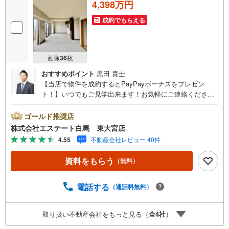
4,398万円
成約でもらえる
画像
36
枚
おすすめポイント
黒田 貴士
【当店で物件を成約するとPayPayボーナスをプレゼン
ト！】いつでもご見学出来ます！お気軽にご連絡くださ
い。当店は東大宮駅東口から徒歩3分。電車でもお車でもご
来店しやすい店舗です。お気軽にお立ち寄り下さい。～人
ゴールド推奨店
気のリモート見学・リモート相談サービス～・小さいお子
株式会社エステート白馬 東大宮店
様や家事で外出できない、天気が悪く外出したくない時・L
4.55
不動産会社レビュー 40件
INEやZOOMなど無料のアプリですぐにご利用いただけま
す・リモート見学はスタッフがご興味ある物件の現地から
資料をもらう
（無料）
映像をお届けします・写真では伝わりにくい「空気感」や
違うアングルからみたかったリビングの「見え方」なども
しっかり確認できます・リモート相談は第三者による住宅
電話する
（通話料無料）
ローンや家計相談を専門のファイナンシャルプランナーと1
対1で・バーチャル背景でプライバシーも安心・忙しいパー
取り扱い不動産会社をもっと見る（
全
4
社
）
トナーに変わって予め確認も・別々の場所から家族みんな
で参加もできます・お気軽にご相談下さい～営業時間～9:3