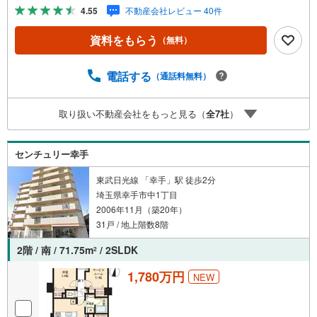
様や家事で外出できない、天気が悪く外出したくない時・L
4.55
不動産会社レビュー 40件
INEやZOOMなど無料のアプリですぐにご利用いただけま
す・リモート見学はスタッフがご興味ある物件の現地から
資料をもらう
（無料）
映像をお届けします・写真では伝わりにくい「空気感」や
違うアングルからみたかったリビングの「見え方」なども
しっかり確認できます・リモート相談は第三者による住宅
電話する
（通話料無料）
ローンや家計相談を専門のファイナンシャルプランナーと1
対1で・バーチャル背景でプライバシーも安心・忙しいパー
取り扱い不動産会社をもっと見る（
全
7
社
）
トナーに変わって予め確認も・別々の場所から家族みんな
で参加もできます・お気軽にご相談下さい～営業時間～9:3
0～18:30こちらのお時間でしたらお電話でのお問合せがス
センチュリー幸手
ムーズですお気軽にお問合せください
東武日光線 「幸手」駅 徒歩2分
埼玉県幸手市中1丁目
2006年11月（築20年）
31戸 / 地上階数8階
2階 / 南 / 71.75m
/ 2SLDK
2
1,780万円
NEW