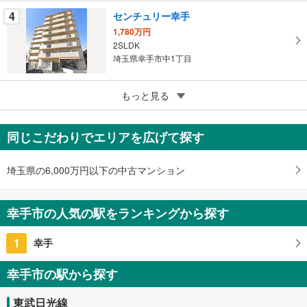
る
4
センチュリー幸手
1,780万円
2SLDK
埼玉県幸手市中1丁目
5
もっと見る
成約でもらえる
シティホームズ幸手
1,690万円
同じこだわりでエリアを広げて探す
3SLDK
埼玉県幸手市中4丁目
埼玉県の6,000万円以下の中古マンション
幸手市の人気の駅をランキングから探す
1
幸手
幸手市の駅から探す
東武日光線