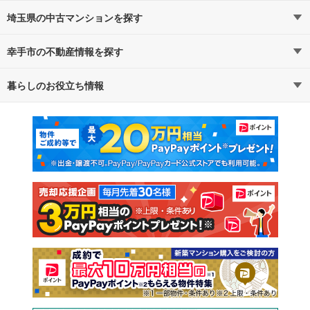
埼玉県の中古マンションを探す
幸手市の不動産情報を探す
路線・駅から探す
地域から探す
暮らしのお役立ち情報
不動産・住宅
賃貸住宅
通勤・通学時間から探す
地図から探す
マンションカタログ
教えて！住まいの先生
新築マンション
中古マンション
新築一戸建て
中古一戸建て
注文住宅
土地
売却査定