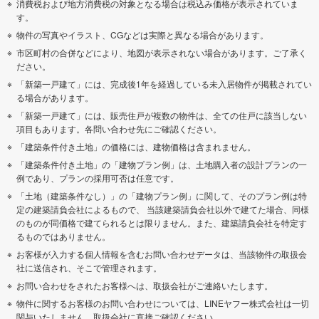
消費税および地方消費税の対象となる場合は税込み価格が表示されていま
す。
物件の写真やイラスト、CGなどは実際と異なる場合があります。
市区町村の合併などにより、地図が表示されない場合があります。ご了承く
ださい。
「新築一戸建て」には、完成後1年を経過している未入居物件が掲載されてい
る場合があります。
「新築一戸建て」には、販売住戸が複数の物件は、全ての住戸に該当しない
項目もあります。各問い合わせ先にご確認ください。
「建築条件付き土地」の価格には、建物価格は含まれません。
「建築条件付き土地」の「建物プラン例」は、土地購入者の設計プランの一
例であり、プランの採用可否は任意です。
「土地（建築条件なし）」の「建物プラン例」に関して、そのプラン例は特
定の建築請負会社によるもので、 当該建築請負会社以外で建てた場合、同様
のものが同価格で建てられるとは限りません。また、建築請負会社を特定す
るものではありません。
お客様が入力する個人情報を含むお問い合わせデータは、当該物件の取扱会
社に送信され、そこで管理されます。
お問い合わせをされたお客様へは、取扱会社がご連絡いたします。
物件に関するお客様のお問い合わせについては、LINEヤフー株式会社は一切
関与いたしません。取扱会社に直接ご確認ください。