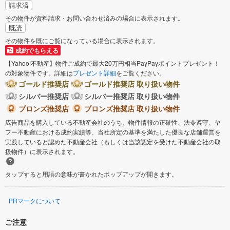
請求済
その物件が資料請求・お問い合わせ済みの場合に表示されます。
既読
その物件を既にご覧になっている場合に表示されます。
成約でもらえる
【Yahoo!不動産】物件ご成約で最大20万円相当PayPayポイントプレゼント！
の対象物件です。詳細は
プレゼント詳細
をご覧ください。
ゴールド推奨店
ゴールド推奨店 取り扱い物件
シルバー推奨店
シルバー推奨店 取り扱い物件
ブロンズ推奨店
ブロンズ推奨店 取り扱い物件
広告商品を購入している不動産会社のうち、物件情報の正確性、法令遵守、ヤ
フー不動産における成約実績等、当社所定の基準を満たした優良な店舗運営を
実践していると認めた不動産会社（もしくは当該認定を受けた不動産会社の取
扱物件）に表示されます。
タップすると用語の意味が書かれたポップアップが開きます。
PRマークについて
ご注意