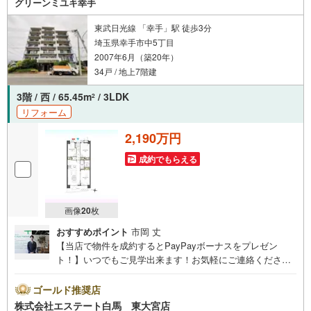
グリーンミユキ幸手
ムーズですお気軽にお問合せください
東武日光線 「幸手」駅 徒歩3分
埼玉県幸手市中5丁目
2007年6月（築20年）
34戸 / 地上7階建
3階 / 西 / 65.45m
/ 3LDK
2
リフォーム
2,190万円
成約でもらえる
画像
20
枚
おすすめポイント
市岡 丈
【当店で物件を成約するとPayPayボーナスをプレゼン
ト！】いつでもご見学出来ます！お気軽にご連絡くださ
い。当店は東大宮駅東口から徒歩3分。電車でもお車でもご
来店しやすい店舗です。お気軽にお立ち寄り下さい。～人
ゴールド推奨店
気のリモート見学・リモート相談サービス～・小さいお子
株式会社エステート白馬 東大宮店