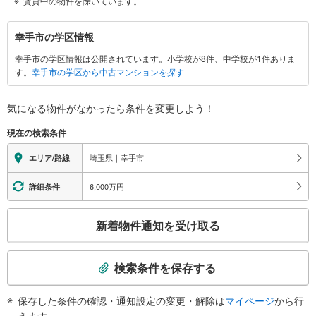
賃貸中の物件を除いています。
幸
幸手市の学区情報
手
幸手市の学区情報は公開されています。小学校が8件、中学校が1件ありま
市
す。
幸手市の学区から中古マンションを探す
に
関
す
気になる物件がなかったら
条件を変更しよう！
る
現在の検索条件
情
報
埼玉県｜幸手市
エリア/路線
6,000万円
詳細条件
こ
新着物件通知を受け取る
の
検
索
検索条件を保存する
条
件
保存した条件の確認・通知設定の変更・解除は
マイページ
から行
で
えます。