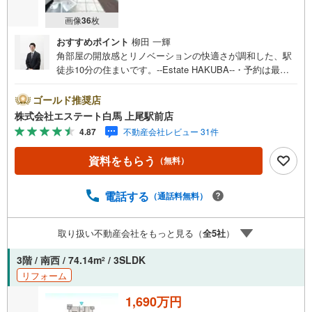
画像
36
枚
おすすめポイント
柳田 一輝
角部屋の開放感とリノベーションの快適さが調和した、駅
徒歩10分の住まいです。--Estate HAKUBA--・予約は最短2
分でOK、ネットからの見学予約が好評です。・2026年1月
完了のリノベーションにより水回りを一新しました。・角
ゴールド推奨店
部屋につき、採光と通風に配慮された住空間です。・LDK
株式会社エステート白馬 上尾駅前店
は13.80帖、家具配置がしやすい間取り設計。・全居室収納
4.87
不動産会社レビュー 31件
付きで、室内をすっきり保てます。・TVモニタ付インター
ホンで来訪者確認も安心。・エレベーター付きで日々の移
資料をもらう
（無料）
動も快適です。・幸手駅まで徒歩10分、通勤通学に配慮し
た立地。【リノベーション内容（2026年1月完了）】キッ
チン、浴室、トイレ、洗面所交換全室クロス張替、フロー
電話する
（通話料無料）
リング、建具交換Public Relations ----◇弊社は中古設備に
も修理サービスを無料付保◇無料駐車場完備のお店です◇
取り扱い不動産会社をもっと見る（
全
5
社
）
店内に大型キッズスペースあり◇提携FPへの無料個別相談
サービスが好評です◎2026年1月完了のリノベーションで
3階 / 南西 / 74.14m
/ 3SLDK
2
水回りを一新した角部屋です
リフォーム
1,690万円