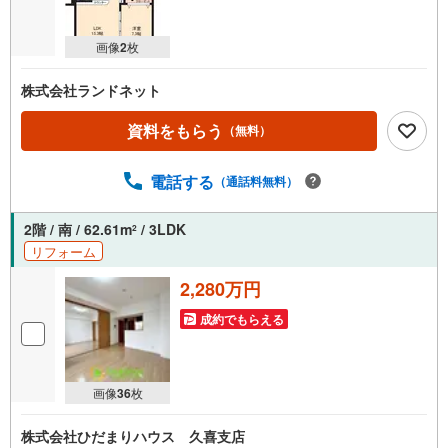
画像
2
枚
株式会社ランドネット
資料をもらう
（無料）
電話する
（通話料無料）
2階 / 南 / 62.61m
/ 3LDK
2
リフォーム
2,280万円
成約でもらえる
画像
36
枚
株式会社ひだまりハウス 久喜支店