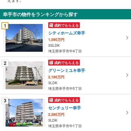
通
知
幸手市の物件をランキングから探す
を
受
1
成約でもらえる
け
シティホームズ幸手
取
1,590万円
る
3SLDK
・
埼玉県幸手市中4丁目
条
件
2
成約でもらえる
を
グリーンミユキ幸手
マ
2,190万円
イ
3LDK
ペ
埼玉県幸手市中5丁目
ー
ジ
3
成約でもらえる
に
センチュリー幸手
保
2,280万円
存
3LDK
す
埼玉県幸手市中1丁目