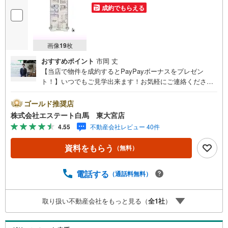
成約でもらえる
画像
19
枚
おすすめポイント
市岡 丈
【当店で物件を成約するとPayPayボーナスをプレゼン
ト！】いつでもご見学出来ます！お気軽にご連絡くださ
い。当店は東大宮駅東口から徒歩3分。電車でもお車でもご
来店しやすい店舗です。お気軽にお立ち寄り下さい。～人
ゴールド推奨店
気のリモート見学・リモート相談サービス～・小さいお子
株式会社エステート白馬 東大宮店
様や家事で外出できない、天気が悪く外出したくない時・L
4.55
不動産会社レビュー 40件
INEやZOOMなど無料のアプリですぐにご利用いただけま
す・リモート見学はスタッフがご興味ある物件の現地から
資料をもらう
（無料）
映像をお届けします・写真では伝わりにくい「空気感」や
違うアングルからみたかったリビングの「見え方」なども
しっかり確認できます・リモート相談は第三者による住宅
電話する
（通話料無料）
ローンや家計相談を専門のファイナンシャルプランナーと1
対1で・バーチャル背景でプライバシーも安心・忙しいパー
取り扱い不動産会社をもっと見る（
全
1
社
）
トナーに変わって予め確認も・別々の場所から家族みんな
で参加もできます・お気軽にご相談下さい～営業時間～9:3
0～18:30こちらのお時間でしたらお電話でのお問合せがス