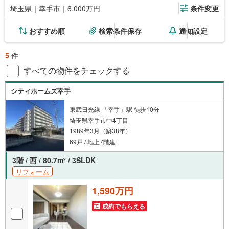
埼玉県｜幸手市｜6,000万円
条件変更
おすすめ順
検索条件保存
通知設定
5
件
すべての物件をチェックする
シティホームズ幸手
東武日光線 「幸手」駅 徒歩10分
埼玉県幸手市中4丁目
1989年3月（築38年）
69戸 / 地上7階建
3階 / 西 / 80.7m
/ 3SLDK
2
リフォーム
1,590万円
成約でもらえる