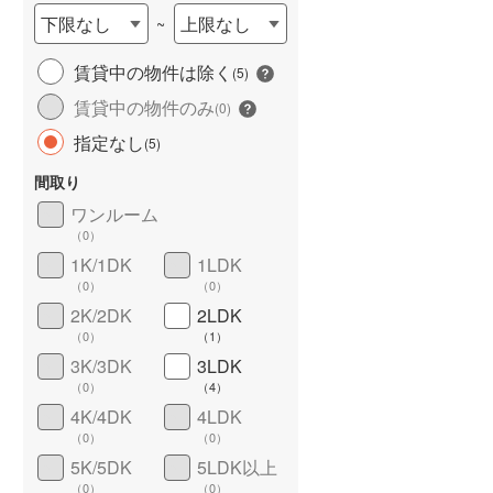
下限なし
上限なし
~
賃貸中の物件は除く
(
5
)
賃貸中の物件のみ
(
0
)
指定なし
(
5
)
間取り
ワンルーム
ワイドバルコニー
（
0
）
（
0
）
1K/1DK
1LDK
（
0
）
（
0
）
2K/2DK
2LDK
（
0
）
（
1
）
3K/3DK
3LDK
（
0
）
（
4
）
4K/4DK
4LDK
（
0
）
（
0
）
5K/5DK
5LDK以上
（
0
）
（
0
）