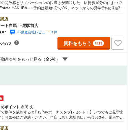
屋の開放感とリノベーションの快適さが調和した、駅徒歩10分の住まいで
川町
(
0
)
比企郡川島町
(
0
)
-Estate HAKUBA--・予約は最短2分でOK、ネットからの見学予約が好評で
・2026年1月完了のリノベーションにより水回りを一新しました。・角部屋
山町
(
0
)
比企郡ときがわ町
(
0
)
、採光と通風に配慮された住空間です。・LDKは13.80帖、家具配置がし
奨店
ルジュサービス
（
0
）
キッズルーム
（
0
）
い間取り設計。・全居室収納付きで、室内をすっきり保てます。・TVモニ
ート白馬 上尾駅前店
野町
(
0
)
秩父郡長瀞町
(
0
)
インターホンで来訪者確認も安心。・エレベーター付きで日々の移動も快
不動産会社レビュー 31件
4.87
す。・幸手駅まで徒歩10分、通勤通学に配慮した立地。【リノベーション
秩父村
(
0
)
児玉郡美里町
(
0
)
（2026年1月完了）】キッチン、浴室、トイレ、洗面所交換全室クロス張
資料をもらう
-54770
無料
ローリング、建具交換Public Relations ----◇弊社は中古設備にも修理サ
0
）
オール電化
（
0
）
里町
(
0
)
大里郡寄居町
(
0
)
スを無料付保◇無料駐車場完備のお店です◇店内に大型キッズスペースあ
携FPへの無料個別相談サービスが好評です◎2026年1月完了のリノベー
不動産会社をもっと見る（
全
5
社
）
杉戸町
(
4
)
北葛飾郡松伏町
(
0
)
ンで水回りを一新した角部屋です
全体
リー住宅
（
0
）
る
ダイニング15畳以上
すめポイント
市岡 丈
店で物件を成約するとPayPayボーナスをプレゼント！】いつでもご見学出
す！お気軽にご連絡ください。当店は東大宮駅東口から徒歩3分。電車でも
でもご来店しやすい店舗です。お気軽にお立ち寄り下さい。～人気のリモ
見学・リモート相談サービス～・小さいお子様や家事で外出できない、天
奨店