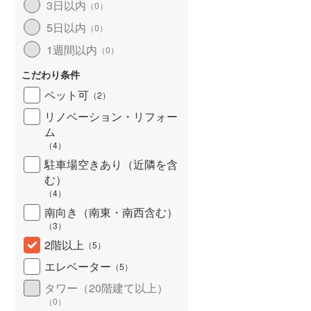
3日以内
（
0
）
5日以内
（
0
）
1週間以内
（
0
）
こだわり条件
ペット可
（
2
）
リノベーション・リフォー
ム
（
4
）
駐車場空きあり（近隣を含
む）
（
4
）
南向き（南東・南西含む）
（
3
）
2階以上
（
5
）
エレベーター
（
5
）
タワー（20階建て以上）
（
0
）