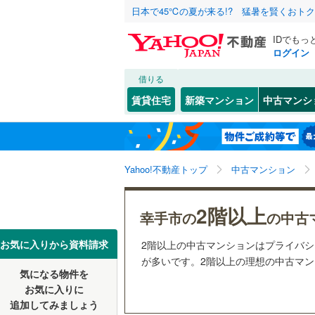
日本で45℃の夏が来る!? 猛暑を賢くおト
IDでもっ
ログイン
借りる
北海道
JR
北海道
東北本線
(
こだわり条件
リフォーム、
賃貸住宅
新築マンション
中古マンシ
湘南新宿
リノベー
さいたま市
西区
中
(
5
(
)
13
)
東北
青森
(
4
)
（
4
）
見沼区
(
2
八高線
(
0
)
関東
東京
Yahoo!不動産トップ
中古マンション
共用設備
浦和区
(
7
東北新幹
岩槻区
宅配ボッ
(
7
信越・北陸
新潟
2階以上
秋田新幹
幸手市の
の中古
トランク
埼玉県のそのほ
川越市
(
1
東海
愛知
お気に入りから資料請求
2階以上の中古マンションはプライバ
地下鉄
東京メト
駐車場空
かの地域
が多いです。2階以上の理想の中古マンシ
行田市
(
0
気になる物件を
（
4
）
近畿
大阪
私鉄・その他
秩父鉄道
(
お気に入りに
飯能市
(
1
追加してみましょう
管理・管理規
東武伊勢