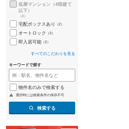
低層マンション（4階建て
以下）
（
0
）
宅配ボックスあり
（
2
）
オートロック
（
3
）
即入居可能
（
2
）
すべてのこだわりを見る
キーワードで探す
物件名のみで検索する
選択時には検索条件の保存不可
検索する