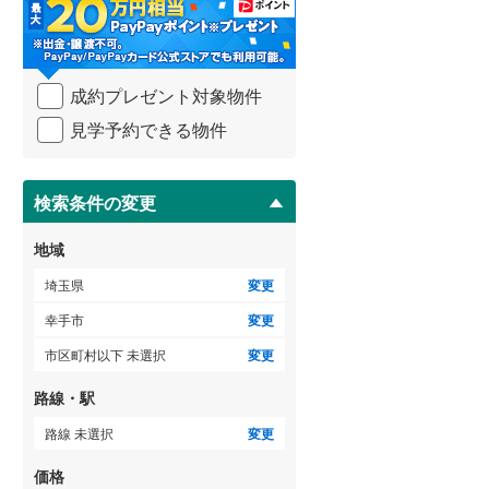
・
比企郡吉見町
(
0
)
条
件
秩父郡横瀬町
(
0
)
を
ゲストルーム
（
0
）
成約プレゼント対象物件
マ
秩父郡小鹿野町
(
0
)
イ
見学予約できる物件
ペ
児玉郡神川町
(
0
)
ー
ＴＶモニタ付インターホン
ジ
南埼玉郡宮代町
(
2
)
に
検索条件の変更
（
5
）
保
存
地域
す
る
埼玉県
変更
幸手市
変更
市区町村以下 未選択
変更
路線・駅
路線 未選択
変更
価格