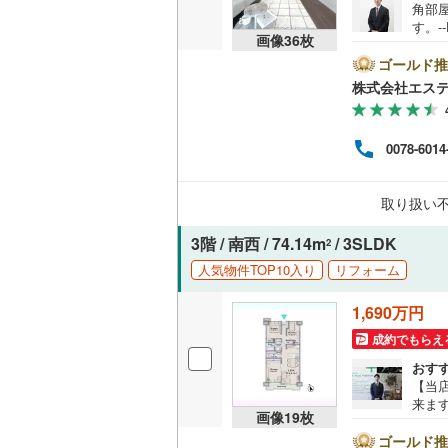
角部
比企郡小
す。-
共用施設
画像
36
枚
す。
比企郡鳩
につき
ゴールド推
コンシェ
やす
株式会社エステ
秩父郡皆
タ付
適で
設備
秩父郡東
内容
0078-6014
替、フ
床暖房
（
児玉郡上
ービ
り◇提
取り扱い
北葛飾郡
ショ
間取り、居室
3階 / 南西 / 74.14m
/ 3SLDK
2
人気物件TOP10入り
リフォーム
バリアフ
1,690万円
LD
成約でもらえ
リビング
おす
【当
（
1
）
来ま
画像
19
枚
お車
キッチン
ート
ゴールド推