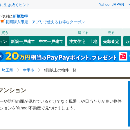
Yahoo! JAPAN
クに生き抜くヒント
と便利に
新規取得
初回購入限定、アプリで使えるお得なクーポン
検索条件を保存しました
買う
建てる
売る
4
)
川越線
(
0
)
リノベーション
ョン
新築一戸建て
中古一戸建て
注文住宅
土地
売却査定
カ
この検索条件の新着物件通知は、
マイページ
から設定できます。
ライン（宇都宮～逗子）
湘南新宿ライン（前橋～小田原）
ション・リフォーム
築古・築30年以上
（
2
）
北区
(
48
)
岩手
宮城
秋田
山形
(
0
)
2
)
中央区
(
33
)
京浜東北線
(
0
)
埼玉県、幸手市、2階以上
神奈川
埼玉
千葉
茨城
埼玉県
幸手市
2階以上の物件一覧
3
)
南区
(
78
)
線
(
0
)
上越新幹線
(
0
)
クスあり
)
（
2
）
24時間ゴミ出し可
（
0
）
長野
富山
石川
福井
線
(
0
)
北陸新幹線
(
0
)
マンション
検索条件を保存する
ルーム
（
0
）
エレベーター
（
5
）
閉じる
閉じる
お気に入りリストを見る
お気に入りリストを見る
閉じる
閉じる
17
)
熊谷市
(
25
)
岐阜
静岡
三重
シーや防犯の面が優れているだけでなく風通しや日当たりが良い物件
ロ有楽町線
(
0
)
東京メトロ副都心線
(
0
)
きあり（近隣を含む）
オートロック
（
3
）
マイページ
ョンをYahoo!不動産で見つけましょう。
)
秩父市
(
0
)
兵庫
京都
滋賀
奈良
0
)
埼玉新都市交通伊奈線
(
0
)
3
)
加須市
(
7
)
約
崎線
(
3
)
東武日光線
(
5
)