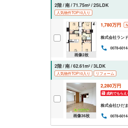
2階 / 南 / 71.75m
/ 2SLDK
2
人気物件TOP10入り
1,780万円
株式会社ラン
0078-6014
画像
2
枚
2階 / 南 / 62.61m
/ 3LDK
2
人気物件TOP10入り
リフォーム
2,280万円
成約でもらえ
株式会社ひだ
画像
36
枚
0078-6014