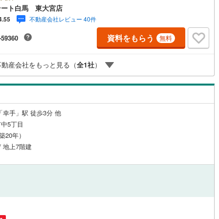
悪く外出したくない時・LINEやZOOMなど無料のアプリですぐにご利用い
テート白馬 東大宮店
けます・リモート見学はスタッフがご興味ある物件の現地から映像をお届
ッチン
（
1
）
対面キッチン
（
3
）
不動産会社レビュー 40件
4.55
ます・写真では伝わりにくい「空気感」や違うアングルからみたかったリ
グの「見え方」などもしっかり確認できます・リモート相談は第三者によ
資料をもらう
-59360
無料
宅ローンや家計相談を専門のファイナンシャルプランナーと1対1で・バー
ル背景でプライバシーも安心・忙しいパートナーに変わって予め確認も・
の場所から家族みんなで参加もできます・お気軽にご相談下さい～営業時
機あり
（
3
）
浴室に窓あり
（
0
）
不動産会社をもっと見る（
全
1
社
）
:30～18:30こちらのお時間でしたらお電話でのお問合せがスムーズですお
にお問合せください
庭
ルコニー
（
0
）
専用庭
（
0
）
「幸手」駅 徒歩3分 他
中5丁目
（築20年）
/ 地上7階建
インクローゼット
契約、入居関連など
能
（
2
）