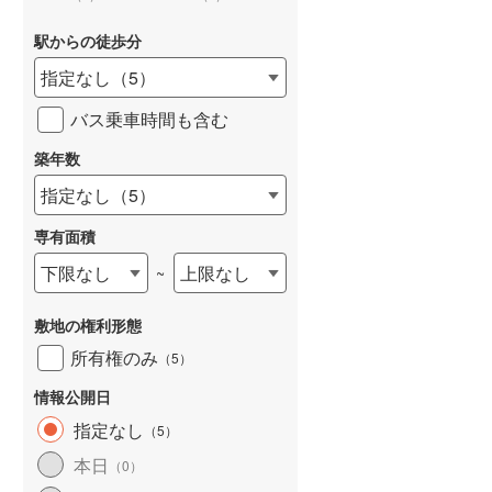
駅からの徒歩分
指定なし
（
5
）
バス乗車時間も含む
詳しく見る
築年数
指定なし
（
5
）
専有面積
下限なし
上限なし
~
敷地の権利形態
所有権のみ
（
5
）
情報公開日
指定なし
（
5
）
本日
（
0
）