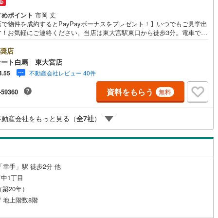
る
応
すめポイント
市岡 丈
店で物件を成約するとPayPayボーナスをプレゼント！】いつでもご見学出
ン内見(相談)可
（
4
）
IT重説可
（
4
）
す！お気軽にご連絡ください。当店は東大宮駅東口から徒歩3分。電車でも
でもご来店しやすい店舗です。お気軽にお立ち寄り下さい。～人気のリモ
見学・リモート相談サービス～・小さいお子様や家事で外出できない、天
奨店
ン対応とは？
悪く外出したくない時・LINEやZOOMなど無料のアプリですぐにご利用い
テート白馬 東大宮店
けます・リモート見学はスタッフがご興味ある物件の現地から映像をお届
不動産会社レビュー 40件
4.55
ます・写真では伝わりにくい「空気感」や違うアングルからみたかったリ
グの「見え方」などもしっかり確認できます・リモート相談は第三者によ
資料をもらう
-59360
無料
宅ローンや家計相談を専門のファイナンシャルプランナーと1対1で・バー
ル背景でプライバシーも安心・忙しいパートナーに変わって予め確認も・
の場所から家族みんなで参加もできます・お気軽にご相談下さい～営業時
不動産会社をもっと見る（
全
7
社
）
:30～18:30こちらのお時間でしたらお電話でのお問合せがスムーズですお
にお問合せください
「幸手」駅 徒歩2分 他
中1丁目
月（築20年）
 / 地上階数8階