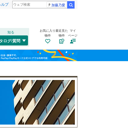
ヘルプ
加藤乃愛
検索
お気に入り
最近見た
マイ
知る
物件
物件
ページ
高崎線
(
0
)
タログ/質問
武蔵野線
(
0
)
大宮区
(
55
)
福島
桜区
(
36
)
埼京線
(
0
)
栃木
群馬
山梨
緑区
(
24
)
山形新幹線
(
0
)
自転車置き場
（
4
）
バイク置き場
（
3
）
川口市
(
423
)
防犯カメラ
（
3
）
所沢市
(
105
)
和歌山
つくばエクスプレス
(
0
)
本庄市
(
7
)
東武野田線
(
0
)