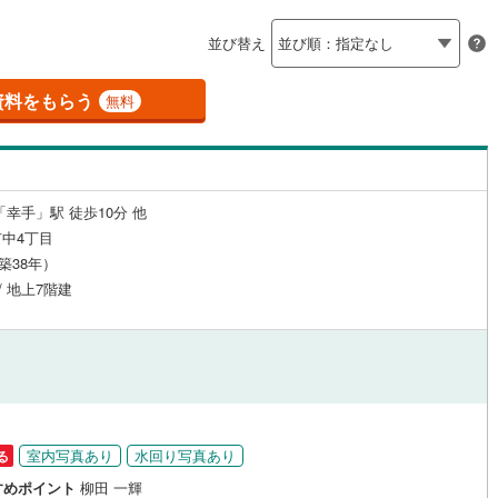
島根
岡山
広島
山口
(
9
)
春日部市
(
58
)
線
（
(
0
2
)
）
24時間有人管理
東武越生線
(
0
)
（
0
）
並び替え
)
鴻巣市
(
23
)
香川
愛媛
高知
線
(
0
)
西武新宿線
(
0
)
保存した条件を見る
建ち方、日当たり
8
)
草加市
(
92
)
資料をもらう
無料
線
(
0
)
埼玉高速鉄道
(
0
)
佐賀
長崎
熊本
大分
1
）
南向き（南東・南西含む）
戸田市
(
91
)
（
3
）
6
)
志木市
(
45
)
戸なし
（
0
）
メゾネット
（
0
）
「幸手」駅 徒歩10分 他
7
)
桶川市
(
14
)
この条件で検索する
この条件で検索する
この条件で検索する
この条件で検索する
この条件で検索する
この条件で検索する
市区町村以下を選択
市区町村を選択す
駅を選択する
中4丁目
施工・品質・工法関連
8
)
八潮市
(
11
)
（築38年）
/ 地上7階建
5
（
)
0
）
蓮田市
免震構造
(
5
（
)
0
）
総戸数200以上）
)
鶴ヶ島市
タワー（20階建て以上）
(
23
)
（
0
）
)
ふじみ野市
(
22
)
伊奈町
(
2
)
入間郡三芳町
(
12
)
室内写真あり
水回り写真あり
る
生町
(
0
)
比企郡滑川町
(
0
)
駅が始発駅
（
1
）
海まで2km以内
（
0
）
すめポイント
柳田 一輝