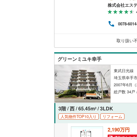
気が
株式会社エス
ただ
独立型キ
けし
ビン
0078-6014
浴室
る住
チャ
別々
浴室乾燥
取り扱い
間～9
気軽
バルコニー、
グリーンミユキ幸手
ルーフバ
東武日光線 
埼玉県幸手市
収納
2007年6月
総戸数 34戸 
ウォーク
（
3
）
3階 / 西 / 65.45m
/ 3LDK
2
販売、価格、
人気物件TOP10入り
リフォーム
即入居可
2,190万円