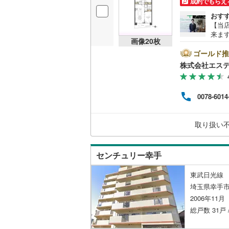
成約でもらえ
オンライン対
おす
【当
オンライ
来ま
画像
20
枚
お車
ート
ゴールド推
オンライ
気が
株式会社エス
ただ
けし
ビン
0078-6014
る住
チャ
別々
取り扱い
間～9
気軽
センチュリー幸手
東武日光線 
埼玉県幸手市
2006年11
総戸数 31戸