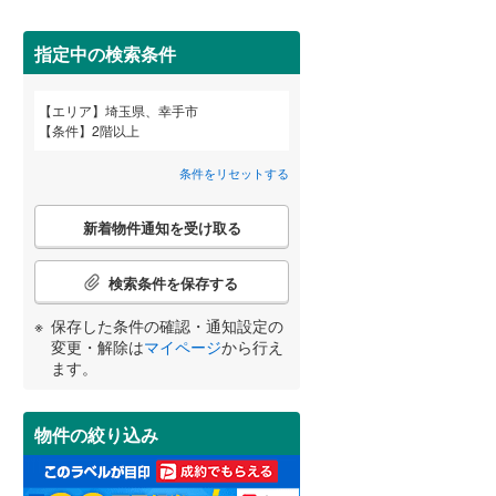
狭山市
(
57
)
西武池袋線
(
0
)
深谷市
(
5
)
指定中の検索条件
西武狭山線
(
0
)
越谷市
(
82
)
エリア
埼玉県、幸手市
宮崎
鹿児島
沖縄
条件
2階以上
2階以上
（
5
）
入間市
(
59
)
条件をリセットする
和光市
(
36
)
最上階
（
0
）
こ
久喜市
(
23
)
新着物件通知を受け取る
の
する
る
条件をリセットする
条件をリセットする
条件をリセットする
条件をリセットする
条件をリセットする
条件をリセットする
検
富士見市
(
39
)
索
検索条件を保存する
条
坂戸市
制震構造
(
19
（
)
0
）
件
保存した条件の確認・通知設定の
で
日高市
低層マンション（4階建て以
(
0
)
変更・解除は
マイページ
から行え
通
ます。
下）
（
0
）
知
白岡市
(
7
)
を
受
入間郡毛呂山町
(
0
)
物件の絞り込み
け
取
比企郡嵐山町
(
0
)
小学校まで1km以内
（
2
）
る