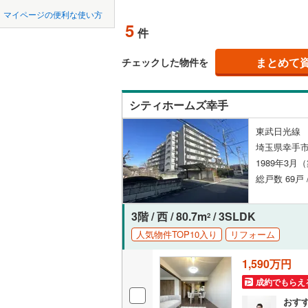
中国
鳥取
東松山市
マイページの便利な使い方
ペット可
東武東上
5
件
羽生市
(
0
四国
徳島
西武秩父
配置、向き、
上尾市
(
1
まとめて
チェックした物件を
西武山口
九州・沖縄
福岡
角住戸
（
蕨市
(
51
)
シティホームズ幸手
朝霞市
(
6
階下に住
東武日光線 
新座市
(
6
0
0
0
0
0
0
埼玉県幸手市
該当物件
該当物件
該当物件
該当物件
該当物件
該当物件
件
件
件
件
件
件
構造・規模・
北本市
(
1
1989年3月
総戸数 69戸 
三郷市
耐震構造
(
3
幸手市
大規模（
(
5
3階 / 西 / 80.7m
/ 3SLDK
2
（
0
）
人気物件TOP10入り
リフォーム
吉川市
(
7
1,590万円
立地
北足立郡
成約でもらえ
入間郡越
最寄りの
おす