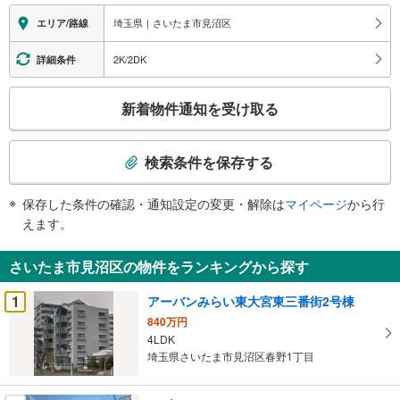
に
埼玉県｜さいたま市見沼区
エリア/路線
関
す
2K/2DK
詳細条件
る
こ
情
新着物件通知を受け取る
の
報
検
索
検索条件を保存する
条
件
保存した条件の確認・通知設定の変更・解除は
マイページ
から行
で
えます。
通
知
さいたま市見沼区の物件をランキングから探す
を
受
1
アーバンみらい東大宮東三番街2号棟
け
840万円
取
4LDK
る
埼玉県さいたま市見沼区春野1丁目
・
条