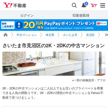
Yahoo!不動産
検索
通知
i
ログイン
ID新規取得
中古マンション
埼玉県
さいたま市
見沼区
2
さいたま市見沼区の2K・2DKの中古マンション
一部の画像提供：アフロ
2K・2DKの中古マンションは二人以上でもお互いのプライベートを尊重
できる人気の間取りです。2K・2DKの理想の中古マンションをYahoo!不
動産で見つけましょう。