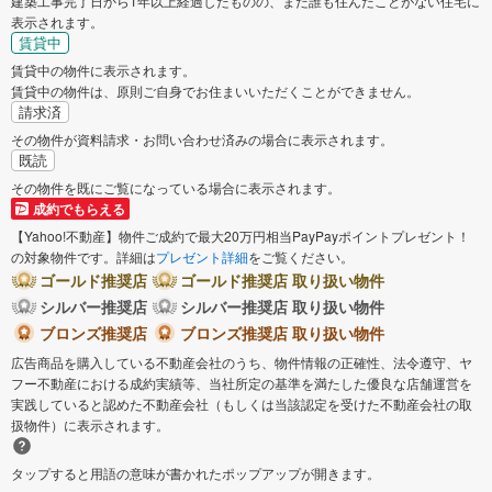
建築工事完了日から1年以上経過したものの、まだ誰も住んだことがない住宅に
表示されます。
賃貸中
賃貸中の物件に表示されます。
賃貸中の物件は、原則ご自身でお住まいいただくことができません。
請求済
その物件が資料請求・お問い合わせ済みの場合に表示されます。
既読
その物件を既にご覧になっている場合に表示されます。
成約でもらえる
【Yahoo!不動産】物件ご成約で最大20万円相当PayPayポイントプレゼント！
の対象物件です。詳細は
プレゼント詳細
をご覧ください。
ゴールド推奨店
ゴールド推奨店 取り扱い物件
シルバー推奨店
シルバー推奨店 取り扱い物件
ブロンズ推奨店
ブロンズ推奨店 取り扱い物件
広告商品を購入している不動産会社のうち、物件情報の正確性、法令遵守、ヤ
フー不動産における成約実績等、当社所定の基準を満たした優良な店舗運営を
実践していると認めた不動産会社（もしくは当該認定を受けた不動産会社の取
扱物件）に表示されます。
タップすると用語の意味が書かれたポップアップが開きます。