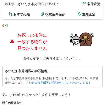
埼玉県｜さいたま市見沼区｜2K/2DK
条件変更
おすすめ順
検索条件保存
通知設定
0
件
お探しの条件に
一致する物件が
見つかりません
条件を変更して再度検索してください。
さ
さいたま市見沼区の学区情報
い
さいたま市見沼区の学区情報は公開されています。小学校が11件、中学校
た
が7件あります。
さいたま市見沼区の学区から中古マンションを探す
ま
市
見
気になる物件がなかったら
条件を変更しよう！
沼
現在の検索条件
区