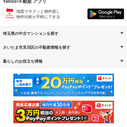
Yahoo!不動産 アプリ
地図でサクッと物件探し
物件比較が手軽にできる
埼玉県の中古マンションを探す
さいたま市見沼区の不動産情報を探す
路線・駅から探す
地域から探す
暮らしのお役立ち情報
不動産・住宅
賃貸住宅
通勤・通学時間から探す
地図から探す
マンションカタログ
教えて！住まいの先生
新築マンション
中古マンション
新築一戸建て
中古一戸建て
注文住宅
土地
売却査定