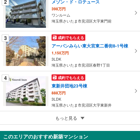
2
メゾン・ド・ロテュース
件
398万円
を
ワンルーム
マ
埼玉県さいたま市見沼区大字東門前
イ
ペ
3
成約でもらえる
ー
ジ
アーバンみらい東大宮東二番街8-1号棟
に
1,150万円
保
3LDK
埼玉県さいたま市見沼区春野1丁目
存
す
4
成約でもらえる
る
東新井団地23号棟
888万円
3LDK
埼玉県さいたま市見沼区大字東新井
5
もっと見る
成約でもらえる
ブルーハイツ大宮B棟
880万円
このエリアのおすすめ新築マンション
3DK