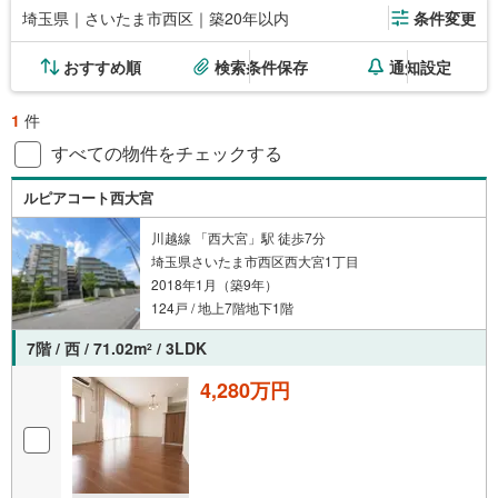
埼玉県｜さいたま市西区｜築20年以内
条件変更
おすすめ順
検索条件保存
通知設定
1
件
すべての物件をチェックする
ルピアコート西大宮
川越線 「西大宮」駅 徒歩7分
埼玉県さいたま市西区西大宮1丁目
2018年1月（築9年）
124戸 / 地上7階地下1階
7階 / 西 / 71.02m
/ 3LDK
2
4,280万円