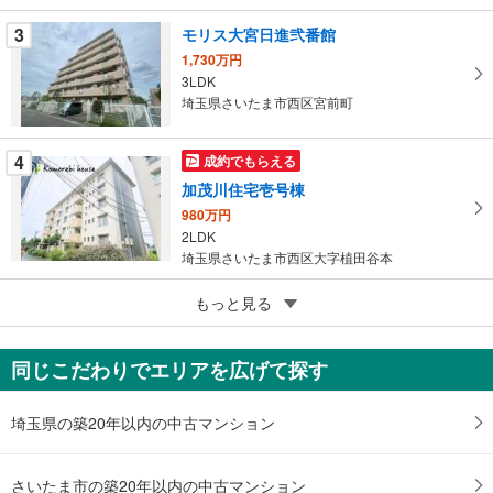
ペ
3
モリス大宮日進弐番館
ー
ジ
1,730万円
3LDK
に
埼玉県さいたま市西区宮前町
保
存
す
4
成約でもらえる
る
加茂川住宅壱号棟
980万円
2LDK
埼玉県さいたま市西区大字植田谷本
5
もっと見る
成約でもらえる
ユーアイコーポ大宮指扇第二
1,580万円
同じこだわりでエリアを広げて探す
2SDK
埼玉県さいたま市西区大字指扇
埼玉県の築20年以内の中古マンション
さいたま市の築20年以内の中古マンション