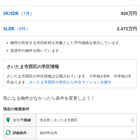
3K/3DK
（
1
件）
420万円
3LDK
（
5
件）
2,472万円
物件が所在する市区町村を対象とした平均価格を表示しています。
賃貸中の物件を除いています。
さ
さいたま市西区の学区情報
い
さいたま市西区の学区情報は公開されています。小学校が8件、中学校が6
た
件あります。
さいたま市西区の学区から中古マンションを探す
ま
市
西
気になる物件がなかったら
条件を変更しよう！
区
現在の検索条件
に
関
埼玉県｜さいたま市西区
エリア/路線
す
る
築20年以内
詳細条件
情