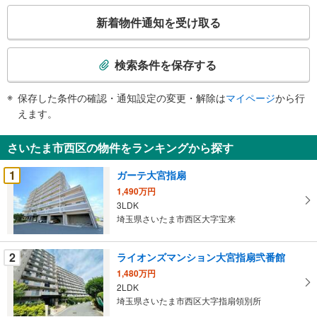
こ
報
新着物件通知を受け取る
の
検
索
検索条件を保存する
条
件
保存した条件の確認・通知設定の変更・解除は
マイページ
から行
で
えます。
通
知
さいたま市西区の物件をランキングから探す
を
受
1
ガーテ大宮指扇
け
1,490万円
取
3LDK
る
埼玉県さいたま市西区大字宝来
・
条
2
ライオンズマンション大宮指扇弐番館
件
1,480万円
を
2LDK
マ
埼玉県さいたま市西区大字指扇領別所
イ