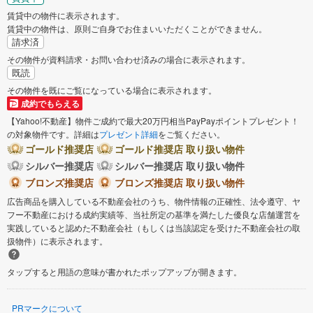
賃貸中の物件に表示されます。
賃貸中の物件は、原則ご自身でお住まいいただくことができません。
請求済
その物件が資料請求・お問い合わせ済みの場合に表示されます。
既読
その物件を既にご覧になっている場合に表示されます。
成約でもらえる
【Yahoo!不動産】物件ご成約で最大20万円相当PayPayポイントプレゼント！
の対象物件です。詳細は
プレゼント詳細
をご覧ください。
ゴールド推奨店
ゴールド推奨店 取り扱い物件
シルバー推奨店
シルバー推奨店 取り扱い物件
ブロンズ推奨店
ブロンズ推奨店 取り扱い物件
広告商品を購入している不動産会社のうち、物件情報の正確性、法令遵守、ヤ
フー不動産における成約実績等、当社所定の基準を満たした優良な店舗運営を
実践していると認めた不動産会社（もしくは当該認定を受けた不動産会社の取
扱物件）に表示されます。
タップすると用語の意味が書かれたポップアップが開きます。
PRマークについて