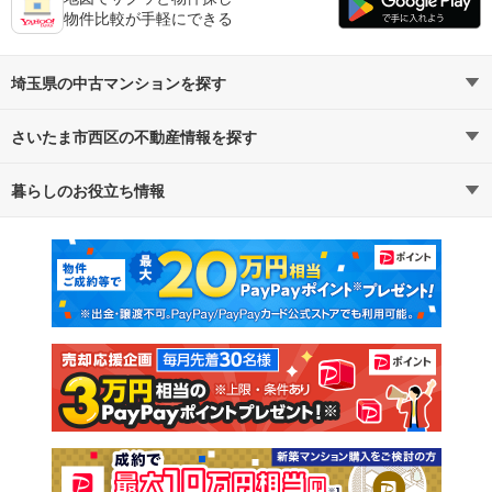
物件比較が手軽にできる
埼玉県の中古マンションを探す
さいたま市西区の不動産情報を探す
路線・駅から探す
地域から探す
暮らしのお役立ち情報
不動産・住宅
賃貸住宅
通勤・通学時間から探す
地図から探す
マンションカタログ
教えて！住まいの先生
新築マンション
中古マンション
新築一戸建て
中古一戸建て
注文住宅
土地
売却査定