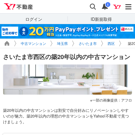
Yahoo!不動産
検索
通知
i
ログイン
ID新規取得
中古マンション
埼玉県
さいたま市
西区
築2
さいたま市西区の築20年以内の中古マンション
一部の画像提供：アフロ
築20年以内の中古マンションは割安で自分好みにリノベーションしやす
いのが魅力。築20年以内の理想の中古マンションをYahoo!不動産で見つ
けましょう。