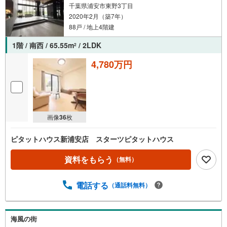
千葉県浦安市東野3丁目
2020年2月（築7年）
88戸 / 地上4階建
1階 / 南西 / 65.55m
/ 2LDK
2
4,780万円
画像
36
枚
ピタットハウス新浦安店 スターツピタットハウス
資料をもらう
（無料）
電話する
（通話料無料）
海風の街