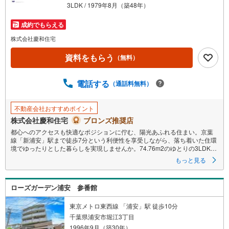
3LDK / 1979年8月（築48年）
成約でもらえる
株式会社慶和住宅
資料をもらう
（無料）
電話する
（通話料無料）
不動産会社おすすめポイント
株式会社慶和住宅
ブロンズ推奨店
都心へのアクセスも快適なポジションに佇む、陽光あふれる住まい。京葉
線「新浦安」駅まで徒歩7分という利便性を享受しながら、落ち着いた住環
境でゆったりとした暮らしを実現しませんか。74.76m2のゆとりの3LDK
は、ご家族の成長に合わせて変化するライフスタイルにも柔軟に対応。明
もっと見る
るい日差しが心地よく差し込むリビングで、笑顔あふれる毎日をお過ごし
ください。即入居可能で、新しい生活をすぐに始められます。
ローズガーデン浦安 参番館
▼ご予約頂くとご見学がスムーズです！
【営業時間9:00～20:00（火9:00～18:00）】
上記時間はお電話が繋がりやすくなっております。
東京メトロ東西線 「浦安」駅 徒歩10分
人気の物件はお問合せが集中する為、お電話を頂くとスムーズにご案内出
千葉県浦安市堀江3丁目
来ます！
1996年9月（築30年）