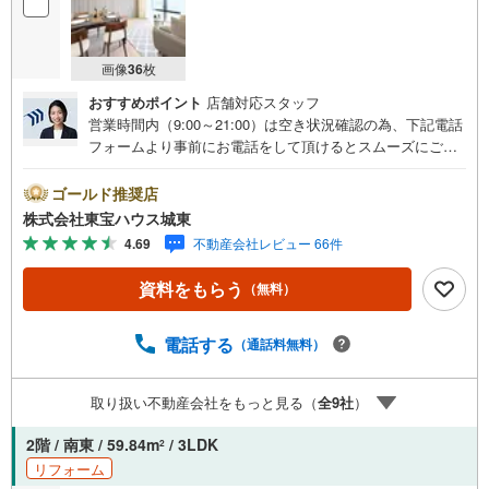
画像
36
枚
おすすめポイント
店舗対応スタッフ
営業時間内（9:00～21:00）は空き状況確認の為、下記電話
フォームより事前にお電話をして頂けるとスムーズにご案
内ができます。▽TOHO HOUSE CLUB▽現時点の未来
カレンダーの作成▽ご購入後もお客様の人生のパートナー
ゴールド推奨店
として暮らしの「安心」を守り続けます。【Yahoo！ 不動
株式会社東宝ハウス城東
産キャンペーン対象店舗】当店で物件を成約するとPayPay
4.69
不動産会社レビュー 66件
ボーナスライトがもらえる「Yahoo！ 不動産 物件ご成約キ
ャンペーン」の対象になります。「資料をもらう」「見学
資料をもらう
（無料）
予約をする」ボタンからお問い合わせください。※必ずYah
oo！ JAPAN IDでログインしてください。※PayPayボーナ
スライトは出金と譲渡はできません。ご案内・詳細な資料
電話する
（通話料無料）
のご請求はお気軽にどうぞ♪お電話でのお問い合わせも常
時受け付けております！■頭金0円からのご購入可能です■
取り扱い不動産会社をもっと見る（
全
9
社
）
（諸費用もOK）お気軽にお問い合わせください。
2階 / 南東 / 59.84m
/ 3LDK
2
リフォーム