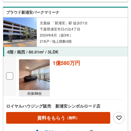
プラウド新浦安パークマリーナ
京葉線 「新浦安」駅 徒歩21分
千葉県浦安市日の出4丁目
2024年8月（築3年）
218戸 / 地上階数4階
4階 / 南西 / 80.01m
/ 3LDK
2
1億580万円
画像
36
枚
ロイヤルハウジング販売 新浦安シンボルロード店
資料をもらう
（無料）