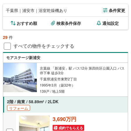
千葉県｜浦安市｜浴室乾燥機あり
条件変更
おすすめ順
検索条件保存
通知設定
29
件
すべての物件をチェックする
モアステージ新浦安
京葉線 「新浦安」駅 バス12分 第四街区公園入口 バス
停下車 徒歩3分
千葉県浦安市東野2丁目
1995年3月（築32年）
139戸 / 地上5階
2階 / 南東 / 58.89m
/ 2LDK
2
リフォーム
3,690万円
成約でもらえる