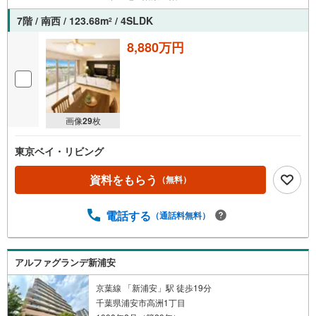
ご案内・詳細な資料のご請求はお気軽にどうぞ♪
お電話でのお問い合わせも常時受け付けております！
7階 / 南西 / 123.68m
/ 4SLDK
2
■頭金0円からのご購入可能です■（諸費用もOK）
8,880万円
お気軽にお問い合わせください。
画像
29
枚
東京ベイ・リビング
資料をもらう
（無料）
電話する
（通話料無料）
アルファグランデ新浦安
京葉線 「新浦安」駅 徒歩19分
千葉県浦安市高洲1丁目