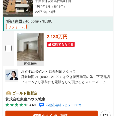
千葉県浦安市当代島3丁目
します。また、購入だけでなく、将来の住み替えやご売却
1984年3月（築43年）
の相談まで長期的にサポートいたします。営業時間（9:00
～18:00）はお電話が繋がりやすくなっております。人気物
22戸 / 地上4階
件は早期終了の可能性があるため、お早めにお問い合わせ
1階 / 南西 / 40.55m
/ 1LDK
2
ください！
リフォーム
2,130万円
成約でもらえる
画像
36
枚
おすすめポイント
店舗対応スタッフ
営業時間内（9:00～21:00）は空き状況確認の為、下記電話
フォームより事前にお電話をして頂けるとスムーズにご案
内ができます。▽TOHO HOUSE CLUB▽現時点の未来
カレンダーの作成▽ご購入後もお客様の人生のパートナー
ゴールド推奨店
として暮らしの「安心」を守り続けます。【Yahoo！ 不動
株式会社東宝ハウス城東
産キャンペーン対象店舗】当店で物件を成約するとPayPay
4.69
不動産会社レビュー 66件
ボーナスライトがもらえる「Yahoo！ 不動産 物件ご成約キ
ャンペーン」の対象になります。「資料をもらう」「見学
資料をもらう
（無料）