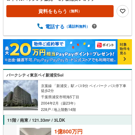
資料をもらう
（無料）
電話する
（通話料無料）
パークシティ東京ベイ新浦安Sol
京葉線 「新浦安」駅 バス9分 ベイパーク バス停下車
徒歩2分
千葉県浦安市明海5丁目
2004年2月（築23年）
228戸 / 地上階数14階
11階 / 南東 / 121.33m
/ 3LDK
2
1億800万円