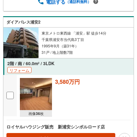
電話する
（通話料無料）
ダイアパレス浦安2
東京メトロ東西線 「浦安」駅 徒歩14分
千葉県浦安市当代島3丁目
1995年9月（築31年）
31戸 / 地上階数7階
2階 / 南 / 60.0m
/ 3LDK
2
リフォーム
3,580万円
画像
36
枚
ロイヤルハウジング販売 新浦安シンボルロード店