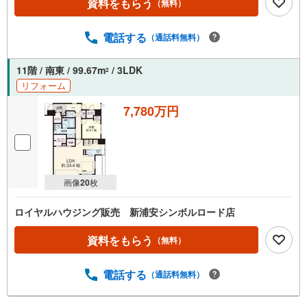
資料をもらう
（無料）
電話する
（通話料無料）
11階 / 南東 / 99.67m
/ 3LDK
2
リフォーム
7,780万円
画像
20
枚
ロイヤルハウジング販売 新浦安シンボルロード店
資料をもらう
（無料）
電話する
（通話料無料）