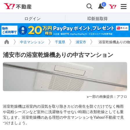
Yahoo!不動産
検索
通知
i
ログイン
ID新規取得
中古マンション
千葉県
浦安市
浴室乾燥機ありの物
浦安市の浴室乾燥機ありの中古マンション
一部の画像提供：アフロ
浴室乾燥機は浴室内の湿気を取り除きカビの発生を防ぐだけでなく梅雨
や花粉シーズンなど室外に洗濯物を干せない時期に衣類乾燥としても重
宝します。浴室乾燥機のある理想の中古マンションをYahoo!不動産で見
つけましょう。