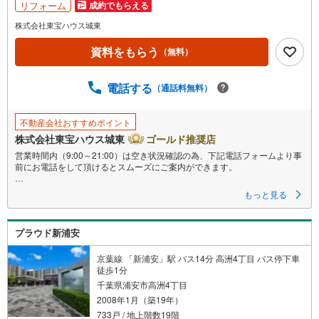
マ
リフォーム
成約でもらえる
イ
株式会社東宝ハウス城東
ペ
資料をもらう
ー
（無料）
ジ
に
電話する
（通話料無料）
保
存
不動産会社おすすめポイント
す
株式会社東宝ハウス城東
ゴールド推奨店
る
営業時間内（9:00～21:00）は空き状況確認の為、下記電話フォームより事
前にお電話をして頂けるとスムーズにご案内ができます。
▽TOHO HOUSE CLUB
もっと見る
▽現時点の未来カレンダーの作成
▽ご購入後もお客様の人生のパートナーとして暮らしの「安心」を守り続
けます。
プラウド新浦安
【Yahoo！ 不動産キャンペーン対象店舗】
当店で物件を成約するとPayPayボーナスライトがもらえる
京葉線 「新浦安」駅 バス14分 高洲4丁目 バス停下車
「Yahoo！ 不動産 物件ご成約キャンペーン」の対象になります。
徒歩1分
「資料をもらう」「見学予約をする」ボタンからお問い合わせください。
千葉県浦安市高洲4丁目
※必ずYahoo！ JAPAN IDでログインしてください。
2008年1月（築19年）
※PayPayボーナスライトは出金と譲渡はできません。
733戸 / 地上階数19階