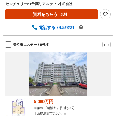
をクリック！（2）本日～4日以内をご希望の方は 「ご要
センチュリー21千葉リアルティ-株式会社
望・ご質問欄」に希望日時をご記入ください！物件情報だ
けでなく、周辺環境等も一緒にご案内いたします。写真で
資料をもらう
（無料）
見る外観・室内の雰囲気は違います。ぜひ現地で実際にご
覧ください。もちろん当日のご見学も大歓迎です！《当社
電話する
（通話料無料）
が選ばれるポイント》●複数路線利用可能な千葉駅より徒歩
7分！●キッズスペースをご用意しておりますのでお子様連
れのお客様もお気軽にご利用ください。●充実のサポート体
制家を買う前から買った後までトータルプランニングのご
美浜東エステート9号棟
PR
提案をいたします。購入に向けてわからないこと、不安な
こと、お聞かせください。弊社の専門スタッフがご納得い
ただけるまでお付き合いさせていただきます。その他ご希
望がございましたら、お客様のご要望をお聞かせくださ
い。
5,080万円
京葉線 「新浦安」駅 徒歩7分
千葉県浦安市美浜5丁目