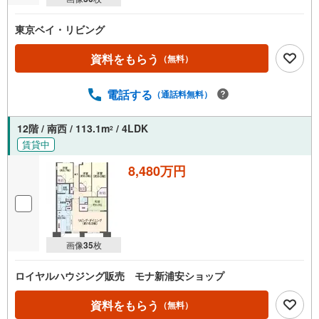
東京ベイ・リビング
資料をもらう
（無料）
電話する
（通話料無料）
12階 / 南西 / 113.1m
/ 4LDK
2
賃貸中
8,480万円
画像
35
枚
ロイヤルハウジング販売 モナ新浦安ショップ
資料をもらう
（無料）