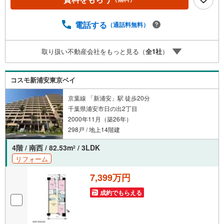
予約をする」ボタンからお問い合わせください。※必ずYah
oo！ JAPAN IDでログインしてください。※PayPayボーナ
スライトは出金と譲渡はできません。ご案内・詳細な資料
電話する
（通話料無料）
のご請求はお気軽にどうぞ♪お電話でのお問い合わせも常
時受け付けております！■頭金0円からのご購入可能です■
取り扱い不動産会社をもっと見る（
全
1
社
）
（諸費用もOK）お気軽にお問い合わせください。
コスモ新浦安東京ベイ
京葉線 「新浦安」駅 徒歩20分
千葉県浦安市日の出2丁目
2000年11月（築26年）
298戸 / 地上14階建
4階 / 南西 / 82.53m
/ 3LDK
2
リフォーム
7,399万円
成約でもらえる