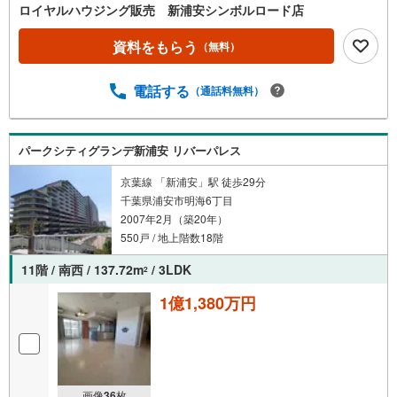
ロイヤルハウジング販売 新浦安シンボルロード店
資料をもらう
（無料）
電話する
（通話料無料）
パークシティグランデ新浦安 リバーパレス
京葉線 「新浦安」駅 徒歩29分
千葉県浦安市明海6丁目
2007年2月（築20年）
550戸 / 地上階数18階
11階 / 南西 / 137.72m
/ 3LDK
2
1億1,380万円
画像
36
枚