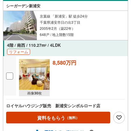
シーガーデン新浦安
京葉線 「新浦安」駅 徒歩24分
千葉県浦安市日の出3丁目
2005年2月（築22年）
648戸 / 地上階数15階
4階 / 南西 / 110.27m
/ 4LDK
2
リフォーム
8,580万円
画像
30
枚
ロイヤルハウジング販売 新浦安シンボルロード店
資料をもらう
（無料）