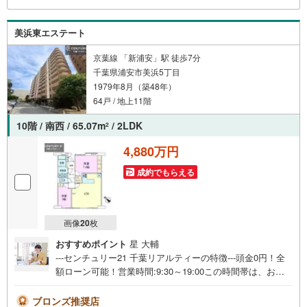
美浜東エステート
京葉線 「新浦安」駅 徒歩7分
千葉県浦安市美浜5丁目
1979年8月（築48年）
64戸 / 地上11階
10階 / 南西 / 65.07m
/ 2LDK
2
4,880万円
成約でもらえる
画像
20
枚
おすすめポイント
星 大輔
---センチュリー21 千葉リアルティーの特徴---頭金0円！全
額ローン可能！営業時間:9:30～19:00この時間帯は、お電
話でのお問い合わせがスムーズです。 ●インターネット予
約で当日見学が可能です●（1）［室内・現地を見学する］
ブロンズ推奨店