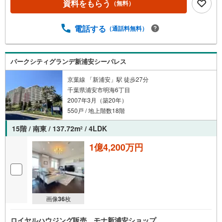
資料をもらう
（無料）
電話する
（通話料無料）
パークシティグランデ新浦安シーパレス
京葉線 「新浦安」駅 徒歩27分
千葉県浦安市明海6丁目
2007年3月（築20年）
550戸 / 地上階数18階
15階 / 南東 / 137.72m
/ 4LDK
2
1億4,200万円
画像
36
枚
ロイヤルハウジング販売 モナ新浦安ショップ