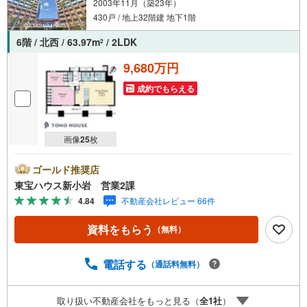
2003年11月（築23年）
430戸 / 地上32階建 地下1階
6階 / 北西 / 63.97m
/ 2LDK
2
9,680万円
成約でもらえる
画像
25
枚
ゴールド推奨店
東宝ハウス新小岩 営業2課
4.84
不動産会社レビュー 66件
資料をもらう
（無料）
電話する
（通話料無料）
取り扱い不動産会社をもっと見る（
全
1
社
）