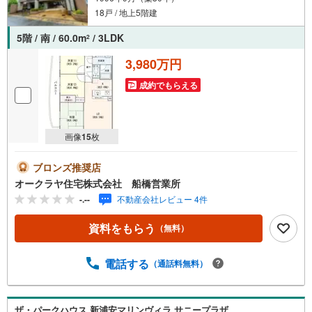
【慶和住宅について】
18戸 / 地上5階建
市川、船橋、松戸を中心に不動産・住宅情報［一戸建て（新築・中古）・
土地・マンション・事業用］を多数取り扱っています！
5階 / 南 / 60.0m
/ 3LDK
2
●経験豊富なスタッフが対応させて頂きます！
●キッズスペース完備！お子様連れのお客様も安心してご来店下さい！
3,980万円
●JR総武線「市川」駅より徒歩3分です！
成約でもらえる
画像
15
枚
ブロンズ推奨店
オークラヤ住宅株式会社 船橋営業所
-.--
不動産会社レビュー 4件
資料をもらう
（無料）
電話する
（通話料無料）
ザ・パークハウス 新浦安マリンヴィラ サニープラザ