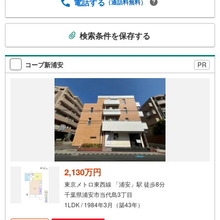
電話する
（通話料無料）
こ
検索条件を保存する
の
検
索
コープ新浦安
PR
条
件
で
通
知
を
受
け
取
る
2,130万円
・
東京メトロ東西線 「浦安」駅 徒歩8分
条
千葉県浦安市当代島3丁目
件
1LDK / 1984年3月（築43年）
を