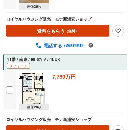
画像
36
枚
ロイヤルハウジング販売 モナ新浦安ショップ
資料をもらう
（無料）
電話する
（通話料無料）
11階 / 南東 / 99.67m
/ 4LDK
2
リフォーム
7,780万円
画像
20
枚
ロイヤルハウジング販売 モナ新浦安ショップ