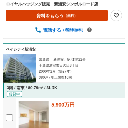
ロイヤルハウジング販売 新浦安シンボルロード店
資料をもらう
（無料）
電話する
（通話料無料）
ベイシティ新浦安
京葉線 「新浦安」駅 徒歩22分
千葉県浦安市日の出3丁目
2000年2月（築27年）
380戸 / 地上階数10階
3階 / 南東 / 80.79m
/ 3LDK
2
賃貸中
5,900万円