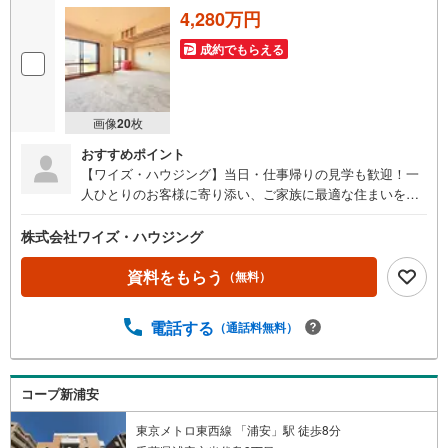
4,280万円
成約でもらえる
画像
20
枚
おすすめポイント
【ワイズ・ハウジング】当日・仕事帰りの見学も歓迎！一
人ひとりのお客様に寄り添い、ご家族に最適な住まいをご
提案する不動産総合企業です。■スムーズな物件見学事前予
約で、当日や仕事帰りの見学にも柔軟に対応いたします。
株式会社ワイズ・ハウジング
現地や店舗での待ち合わせ、最寄駅・周辺施設での合流、
ご自宅へのお迎えなど、ご希望の場所を指定いただけま
資料をもらう
（無料）
す。※鍵の手配が必要な場合や、居住中の物件は即日対応が
難しい場合もございます。お早めにお問い合わせくださ
電話する
（通話料無料）
い。■ネット非公開情報もご紹介事前にご希望の「広さ・価
格・エリア」や住み替えのきっかけをお聞かせいただけれ
ば、ネット掲載不可の限定情報や、新規公開予定の物件資
料も併せてご用意いたします。■安心の資金計画・売却サポ
コープ新浦安
ート将来の金銭的な不安には、提携ファイナンシャルプラ
東京メトロ東西線 「浦安」駅 徒歩8分
ンナー（FP）がライフプランに合わせた資金計画をお答え