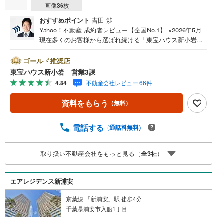
画像
36
枚
おすすめポイント
吉田 渉
Yahoo！不動産 成約者レビュー【全国No.1】 ※2026年5月
現在多くのお客様から選ばれ続ける「東宝ハウス新小岩」
が、圧倒的な実力でお住まい探しをサポートします！■本日
見学OK■営業時間内（9:00～20:00）はお電話でのご連絡が
ゴールド推奨店
スムーズです。ご自宅への送迎・最寄駅でのお待ち合わせ
東宝ハウス新小岩 営業3課
等、お気軽にご相談ください。 選ばれる3つの「圧倒的メ
4.84
不動産会社レビュー 66件
リット」 （1）【業界最低水準の提携住宅ローン】「他社
で断られた」「借入がある」方も独自審査で多数承認！優
資料をもらう
（無料）
遇金利と各種手数料0円でお得に。（2）【未来カレンダー
で資金の不安ゼロへ】専用ソフトで将来の家計を無料シミ
ュレーション。「月々いくらなら安心か」をプロが明確に
電話する
（通話料無料）
します。（3）【ご購入後の生涯サポート】売って終わりで
はありません。専属FPがお引渡し後も一生涯お守りしま
取り扱い不動産会社をもっと見る（
全
3
社
）
す。 Yahoo！不動産キャンペーン対象店舗 当店でのご成約
でPayPayボーナスがもらえるキャンペーン対象です！※必
ずYahoo！ JAPAN IDでログインの上お問い合わせくださ
エアレジデンス新浦安
い。
京葉線 「新浦安」駅 徒歩4分
千葉県浦安市入船1丁目