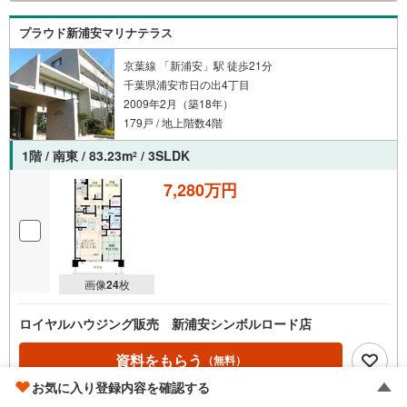
プラウド新浦安マリナテラス
京葉線 「新浦安」駅 徒歩21分
千葉県浦安市日の出4丁目
2009年2月（築18年）
179戸 / 地上階数4階
1階 / 南東 / 83.23m
/ 3SLDK
2
7,280万円
画像
24
枚
ロイヤルハウジング販売 新浦安シンボルロード店
資料をもらう
（無料）
お気に入り登録内容を確認する
電話する
（通話料無料）