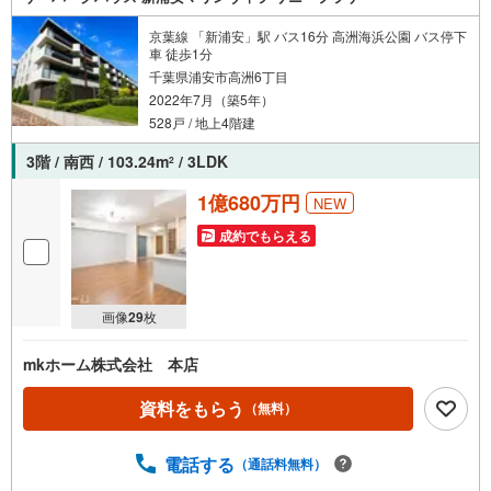
京葉線 「新浦安」駅 バス16分 高洲海浜公園 バス停下
車 徒歩1分
千葉県浦安市高洲6丁目
2022年7月（築5年）
528戸 / 地上4階建
3階 / 南西 / 103.24m
/ 3LDK
2
1億680万円
NEW
成約でもらえる
画像
29
枚
mkホーム株式会社 本店
資料をもらう
（無料）
電話する
（通話料無料）