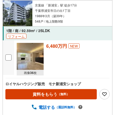
京葉線 「新浦安」駅 徒歩17分
千葉県浦安市日の出1丁目
1988年3月（築39年）
548戸 / 地上階数9階
1階 / 南 / 92.59m
/ 2SLDK
2
リフォーム
6,480万円
NEW
画像
36
枚
ロイヤルハウジング販売 モナ新浦安ショップ
資料をもらう
（無料）
電話する
（通話料無料）