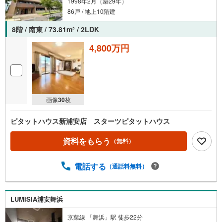
1998年2月（築29年）
86戸 / 地上10階建
8階 / 南東 / 73.81m
/ 2LDK
2
4,800万円
画像
30
枚
ピタットハウス新浦安店 スターツピタットハウス
資料をもらう
（無料）
電話する
（通話料無料）
LUMISIA浦安舞浜
京葉線 「舞浜」駅 徒歩22分