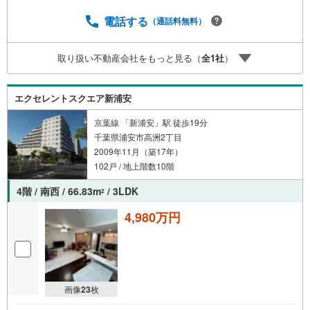
電話する
（通話料無料）
取り扱い不動産会社をもっと見る（
全
1
社
）
エクセレントスクエア新浦安
京葉線 「新浦安」駅 徒歩19分
千葉県浦安市高洲2丁目
2009年11月（築17年）
102戸 / 地上階数10階
4階 / 南西 / 66.83m
/ 3LDK
2
4,980万円
画像
23
枚