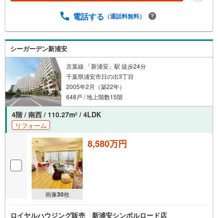
電話する
（通話料無料）
シーガーデン新浦安
京葉線 「新浦安」駅 徒歩24分
千葉県浦安市日の出3丁目
2005年2月（築22年）
648戸 / 地上階数15階
4階 / 南西 / 110.27m
/ 4LDK
2
リフォーム
8,580万円
画像
30
枚
ロイヤルハウジング販売 新浦安シンボルロード店