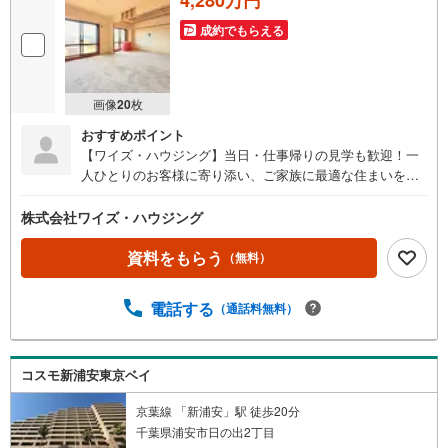
成約でもらえる
画像
20
枚
おすすめポイント
【ワイズ・ハウジング】当日・仕事帰りの見学も歓迎！一
人ひとりのお客様に寄り添い、ご家族に最適な住まいをご
提案する不動産総合企業です。■スムーズな物件見学事前予
約で、当日や仕事帰りの見学にも柔軟に対応いたします。
株式会社ワイズ・ハウジング
現地や店舗での待ち合わせ、最寄駅・周辺施設での合流、
ご自宅へのお迎えなど、ご希望の場所を指定いただけま
資料をもらう
（無料）
す。※鍵の手配が必要な場合や、居住中の物件は即日対応が
難しい場合もございます。お早めにお問い合わせくださ
電話する
（通話料無料）
い。■ネット非公開情報もご紹介事前にご希望の「広さ・価
格・エリア」や住み替えのきっかけをお聞かせいただけれ
ば、ネット掲載不可の限定情報や、新規公開予定の物件資
料も併せてご用意いたします。■安心の資金計画・売却サポ
コスモ新浦安東京ベイ
ート将来の金銭的な不安には、提携ファイナンシャルプラ
京葉線 「新浦安」駅 徒歩20分
ンナー（FP）がライフプランに合わせた資金計画をお答え
千葉県浦安市日の出2丁目
します。また、購入だけでなく、将来の住み替えやご売却