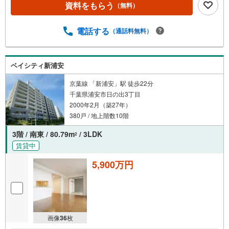
資料をもらう
（無料）
電話する
（通話料無料）
ベイシティ新浦安
京葉線 「新浦安」駅 徒歩22分
千葉県浦安市日の出3丁目
2000年2月（築27年）
380戸 / 地上階数10階
3階 / 南東 / 80.79m
/ 3LDK
2
賃貸中
5,900万円
画像
36
枚