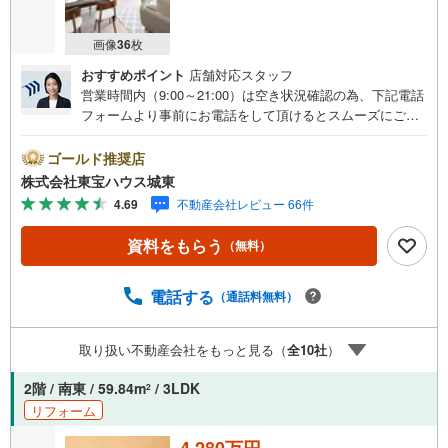
画像
36
枚
おすすめポイント
店舗対応スタッフ
営業時間内（9:00～21:00）は空き状況確認の為、下記電話
フォームより事前にお電話をして頂けるとスムーズにご案
内ができます。▽TOHO HOUSE CLUB▽現時点の未来
カレンダーの作成▽ご購入後もお客様の人生のパートナー
ゴールド推奨店
として暮らしの「安心」を守り続けます。【Yahoo！ 不動
株式会社東宝ハウス城東
産キャンペーン対象店舗】当店で物件を成約するとPayPay
4.69
不動産会社レビュー 66件
ボーナスライトがもらえる「Yahoo！ 不動産 物件ご成約キ
ャンペーン」の対象になります。「資料をもらう」「見学
資料をもらう
（無料）
予約をする」ボタンからお問い合わせください。※必ずYah
oo！ JAPAN IDでログインしてください。※PayPayボーナ
スライトは出金と譲渡はできません。ご案内・詳細な資料
電話する
（通話料無料）
のご請求はお気軽にどうぞ♪お電話でのお問い合わせも常
時受け付けております！■頭金0円からのご購入可能です■
取り扱い不動産会社をもっと見る（
全
10
社
）
（諸費用もOK）お気軽にお問い合わせください。
2階 / 南東 / 59.84m
/ 3LDK
2
リフォーム
4,280万円