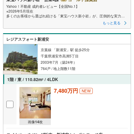
る
Yahoo！不動産 成約者レビュー【全国No.1】
※2026年5月現在
多くのお客様から選ばれ続ける「東宝ハウス新小岩」が、圧倒的な実力で
お住まい探しをサポートします！
もっと見る
■本日見学OK■
営業時間内（9:00～20:00）はお電話でのご連絡がスムーズです。ご自宅へ
レジアスフォート新浦安
の送迎・最寄駅でのお待ち合わせ等、お気軽にご相談ください。
選ばれる3つの「圧倒的メリット」
京葉線 「新浦安」駅 徒歩25分
（1）【業界最低水準の提携住宅ローン】
千葉県浦安市高洲5丁目
「他社で断られた」「借入がある」方も独自審査で多数承認！優遇金利と
2003年7月（築24年）
各種手数料0円でお得に。
（2）【未来カレンダーで資金の不安ゼロへ】
764戸 / 地上階数11階
専用ソフトで将来の家計を無料シミュレーション。「月々いくらなら安心
か」をプロが明確にします。
1階 / 東 / 110.82m
/ 4LDK
2
（3）【ご購入後の生涯サポート】
売って終わりではありません。専属FPがお引渡し後も一生涯お守りしま
7,480万円
NEW
す。
Yahoo！不動産キャンペーン対象店舗
当店でのご成約でPayPayボーナスがもらえるキャンペーン対象です！※必
ずYahoo！ JAPAN IDでログインの上お問い合わせください。
画像
14
枚