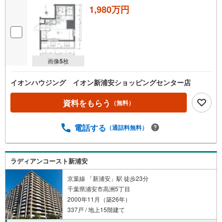
1,980万円
画像
5
枚
イオンハウジング イオン新浦安ショッピングセンター店
資料をもらう
（無料）
電話する
（通話料無料）
ラディアンコースト新浦安
京葉線 「新浦安」駅 徒歩23分
千葉県浦安市高洲5丁目
2000年11月（築26年）
337戸 / 地上15階建て