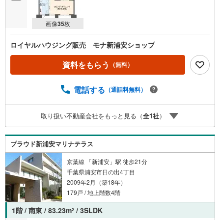
画像
35
枚
ロイヤルハウジング販売 モナ新浦安ショップ
資料をもらう
（無料）
電話する
（通話料無料）
取り扱い不動産会社をもっと見る（
全
1
社
）
プラウド新浦安マリナテラス
京葉線 「新浦安」駅 徒歩21分
千葉県浦安市日の出4丁目
2009年2月（築18年）
179戸 / 地上階数4階
1階 / 南東 / 83.23m
/ 3SLDK
2