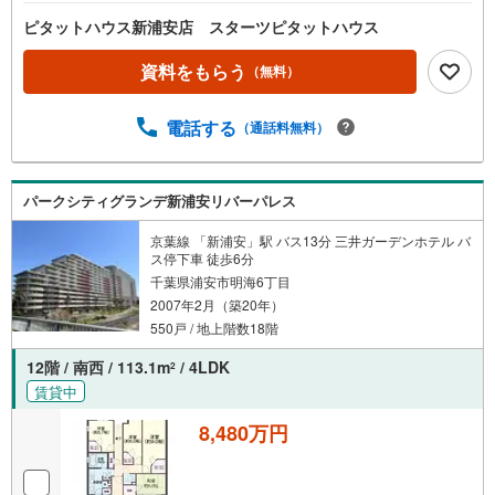
ピタットハウス新浦安店 スターツピタットハウス
資料をもらう
（無料）
電話する
（通話料無料）
パークシティグランデ新浦安リバーパレス
京葉線 「新浦安」駅 バス13分 三井ガーデンホテル バ
ス停下車 徒歩6分
千葉県浦安市明海6丁目
2007年2月（築20年）
550戸 / 地上階数18階
12階 / 南西 / 113.1m
/ 4LDK
2
賃貸中
8,480万円