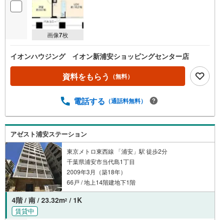
画像
7
枚
イオンハウジング イオン新浦安ショッピングセンター店
資料をもらう
（無料）
電話する
（通話料無料）
アゼスト浦安ステーション
東京メトロ東西線 「浦安」駅 徒歩2分
千葉県浦安市当代島1丁目
2009年3月（築18年）
66戸 / 地上14階建地下1階
4階 / 南 / 23.32m
/ 1K
2
賃貸中