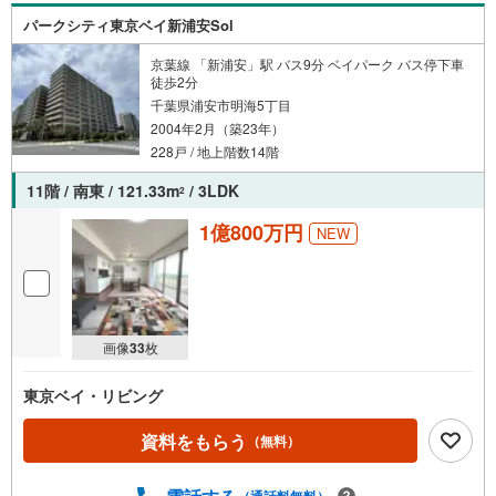
パークシティ東京ベイ新浦安Sol
京葉線 「新浦安」駅 バス9分 ベイパーク バス停下車
徒歩2分
千葉県浦安市明海5丁目
2004年2月（築23年）
228戸 / 地上階数14階
11階 / 南東 / 121.33m
/ 3LDK
2
1億800万円
NEW
画像
33
枚
東京ベイ・リビング
資料をもらう
（無料）