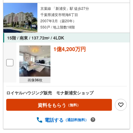
■ネット非公開情報もご紹介事前にご希望の「広さ・価格・エリア」や住み
京葉線 「新浦安」駅 徒歩27分
替えのきっかけをお聞かせいただければ、ネット掲載不可の限定情報や、
千葉県浦安市明海6丁目
新規公開予定の物件資料も併せてご用意いたします。
2007年3月（築20年）
■安心の資金計画・売却サポート将来の金銭的な不安には、提携ファイナン
550戸 / 地上階数18階
シャルプランナー（FP）がライフプランに合わせた資金計画をお答えしま
す。また、購入だけでなく、将来の住み替えやご売却の相談まで長期的に
15階 / 南東 / 137.72m
/ 4LDK
2
サポートいたします。
1億4,200万円
営業時間（9:00～18:00）はお電話が繋がりやすくなっております。人気物
件は早期終了の可能性があるため、お早めにお問い合わせください！
画像
36
枚
ロイヤルハウジング販売 モナ新浦安ショップ
資料をもらう
（無料）
電話する
（通話料無料）