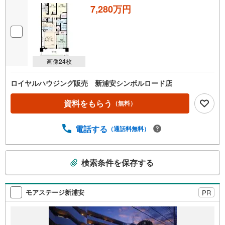
7,280万円
画像
24
枚
ロイヤルハウジング販売 新浦安シンボルロード店
資料をもらう
（無料）
電話する
（通話料無料）
こ
検索条件を保存する
の
検
索
モアステージ新浦安
PR
条
件
で