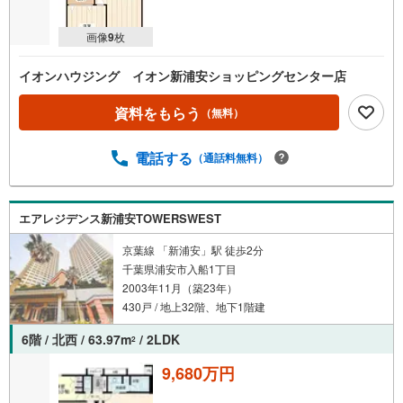
画像
9
枚
イオンハウジング イオン新浦安ショッピングセンター店
資料をもらう
（無料）
電話する
（通話料無料）
エアレジデンス新浦安TOWERSWEST
京葉線 「新浦安」駅 徒歩2分
千葉県浦安市入船1丁目
2003年11月（築23年）
430戸 / 地上32階、地下1階建
6階 / 北西 / 63.97m
/ 2LDK
2
9,680万円