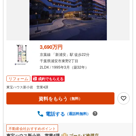
通
知
を
受
け
取
る
3,690万円
・
京葉線 「新浦安」駅 徒歩22分
条
千葉県浦安市東野2丁目
件
2LDK / 1995年3月（築32年）
を
マ
リフォーム
成約でもらえる
イ
東宝ハウス新小岩 営業4課
ペ
資料をもらう
ー
（無料）
ジ
に
電話する
（通話料無料）
保
存
不動産会社おすすめポイント
す
東宝ハウス新小岩 営業4課
ゴールド推奨店