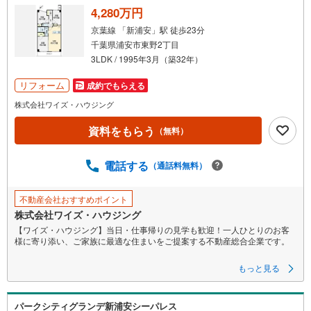
4,280万円
京葉線 「新浦安」駅 徒歩23分
千葉県浦安市東野2丁目
3LDK / 1995年3月（築32年）
リフォーム
成約でもらえる
株式会社ワイズ・ハウジング
資料をもらう
（無料）
電話する
（通話料無料）
不動産会社おすすめポイント
株式会社ワイズ・ハウジング
【ワイズ・ハウジング】当日・仕事帰りの見学も歓迎！一人ひとりのお客
様に寄り添い、ご家族に最適な住まいをご提案する不動産総合企業です。
■スムーズな物件見学事前予約で、当日や仕事帰りの見学にも柔軟に対応い
もっと見る
たします。現地や店舗での待ち合わせ、最寄駅・周辺施設での合流、ご自
宅へのお迎えなど、ご希望の場所を指定いただけます。
※鍵の手配が必要な場合や、居住中の物件は即日対応が難しい場合もござい
パークシティグランデ新浦安シーパレス
ます。お早めにお問い合わせください。