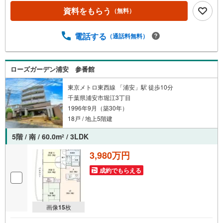
資料をもらう
（無料）
電話する
（通話料無料）
ローズガーデン浦安 参番館
東京メトロ東西線 「浦安」駅 徒歩10分
千葉県浦安市堀江3丁目
1996年9月（築30年）
18戸 / 地上5階建
5階 / 南 / 60.0m
/ 3LDK
2
3,980万円
成約でもらえる
画像
15
枚