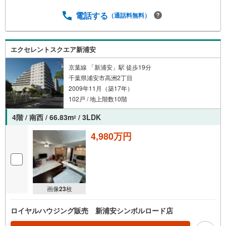
電話する
（通話料無料）
エクセレントスクエア新浦安
京葉線 「新浦安」駅 徒歩19分
千葉県浦安市高洲2丁目
2009年11月（築17年）
102戸 / 地上階数10階
4階 / 南西 / 66.83m
/ 3LDK
2
4,980万円
画像
23
枚
ロイヤルハウジング販売 新浦安シンボルロード店