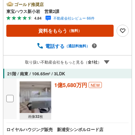
ゴールド推奨店
東宝ハウス新小岩 営業2課
4.84
不動産会社レビュー 66件
資料をもらう
（無料）
電話する
（通話料無料）
取り扱い不動産会社をもっと見る（
全
1
社
）
21階 / 南東 / 106.65m
/ 3LDK
2
1億5,680万円
NEW
画像
32
枚
ロイヤルハウジング販売 新浦安シンボルロード店