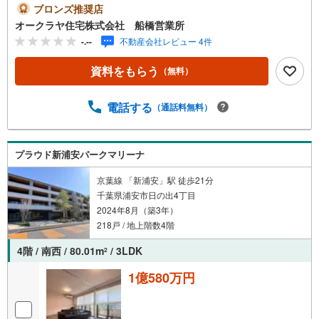
ブロンズ推奨店
オークラヤ住宅株式会社 船橋営業所
-.--
不動産会社レビュー 4件
資料をもらう
（無料）
電話する
（通話料無料）
プラウド新浦安パークマリーナ
京葉線 「新浦安」駅 徒歩21分
千葉県浦安市日の出4丁目
2024年8月（築3年）
218戸 / 地上階数4階
4階 / 南西 / 80.01m
/ 3LDK
2
1億580万円