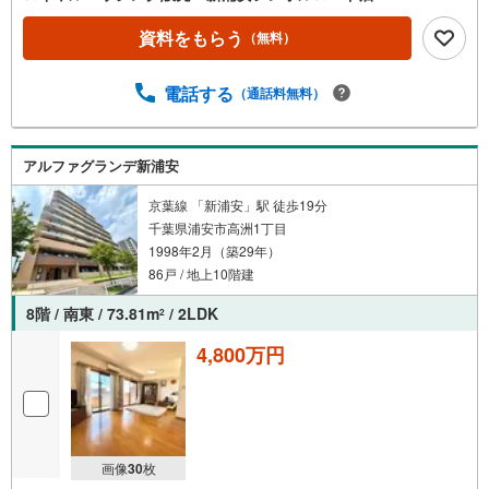
資料をもらう
（無料）
電話する
（通話料無料）
アルファグランデ新浦安
京葉線 「新浦安」駅 徒歩19分
千葉県浦安市高洲1丁目
1998年2月（築29年）
86戸 / 地上10階建
8階 / 南東 / 73.81m
/ 2LDK
2
4,800万円
画像
30
枚