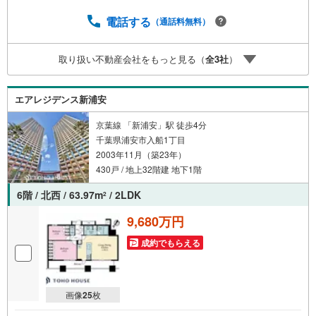
で資金の不安ゼロへ】専用ソフトで将来の家計を無料シミ
ュレーション。「月々いくらなら安心か」をプロが明確に
電話する
（通話料無料）
します。（3）【ご購入後の生涯サポート】売って終わりで
はありません。専属FPがお引渡し後も一生涯お守りしま
取り扱い不動産会社をもっと見る（
全
3
社
）
す。 Yahoo！不動産キャンペーン対象店舗 当店でのご成約
でPayPayボーナスがもらえるキャンペーン対象です！※必
ずYahoo！ JAPAN IDでログインの上お問い合わせくださ
エアレジデンス新浦安
い。
京葉線 「新浦安」駅 徒歩4分
千葉県浦安市入船1丁目
2003年11月（築23年）
430戸 / 地上32階建 地下1階
6階 / 北西 / 63.97m
/ 2LDK
2
9,680万円
成約でもらえる
画像
25
枚