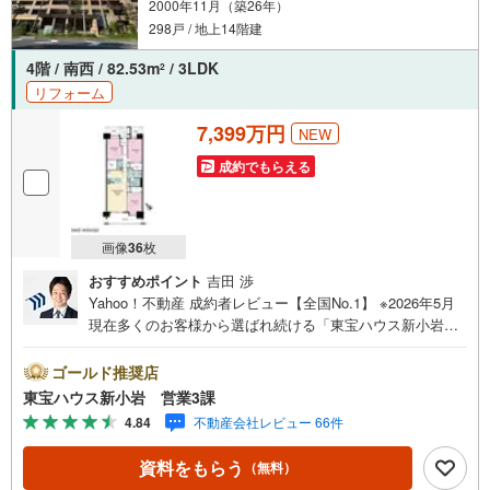
2000年11月（築26年）
の相談まで長期的にサポートいたします。営業時間（9:00
～18:00）はお電話が繋がりやすくなっております。人気物
298戸 / 地上14階建
件は早期終了の可能性があるため、お早めにお問い合わせ
4階 / 南西 / 82.53m
/ 3LDK
2
ください！
リフォーム
7,399万円
NEW
成約でもらえる
画像
36
枚
おすすめポイント
吉田 渉
Yahoo！不動産 成約者レビュー【全国No.1】 ※2026年5月
現在多くのお客様から選ばれ続ける「東宝ハウス新小岩」
が、圧倒的な実力でお住まい探しをサポートします！■本日
見学OK■営業時間内（9:00～20:00）はお電話でのご連絡が
ゴールド推奨店
スムーズです。ご自宅への送迎・最寄駅でのお待ち合わせ
東宝ハウス新小岩 営業3課
等、お気軽にご相談ください。 選ばれる3つの「圧倒的メ
4.84
不動産会社レビュー 66件
リット」 （1）【業界最低水準の提携住宅ローン】「他社
で断られた」「借入がある」方も独自審査で多数承認！優
資料をもらう
（無料）
遇金利と各種手数料0円でお得に。（2）【未来カレンダー