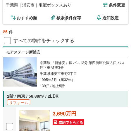
千葉県｜浦安市｜宅配ボックスあり
条件変更
おすすめ順
検索条件保存
通知設定
25
件
すべての物件をチェックする
モアステージ新浦安
京葉線 「新浦安」駅 バス12分 第四街区公園入口 バス
停下車 徒歩3分
千葉県浦安市東野2丁目
1995年3月（築32年）
139戸 / 地上5階
2階 / 南東 / 58.89m
/ 2LDK
2
リフォーム
3,690万円
成約でもらえる