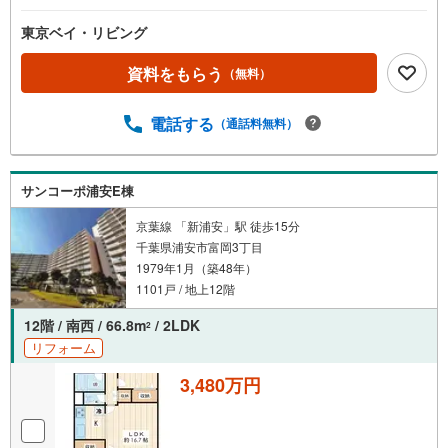
東京ベイ・リビング
資料をもらう
（無料）
電話する
（通話料無料）
サンコーポ浦安E棟
京葉線 「新浦安」駅 徒歩15分
千葉県浦安市富岡3丁目
1979年1月（築48年）
1101戸 / 地上12階
12階 / 南西 / 66.8m
/ 2LDK
2
リフォーム
3,480万円