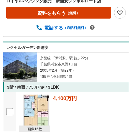
ロイヤルハウジング販売 新浦安シンボルロード店
資料をもらう
（無料）
電話する
（通話料無料）
レクセルガーデン新浦安
京葉線 「新浦安」駅 徒歩22分
千葉県浦安市東野1丁目
2005年2月（築22年）
185戸 / 地上階数4階
3階 / 南西 / 75.47m
/ 3LDK
2
4,100万円
画像
16
枚