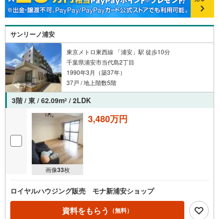
サンリーノ浦安
東京メトロ東西線 「浦安」駅 徒歩10分
千葉県浦安市当代島2丁目
1990年3月（築37年）
37戸 / 地上階数5階
3階 / 東 / 62.09m
/ 2LDK
2
3,480万円
画像
33
枚
ロイヤルハウジング販売 モナ新浦安ショップ
資料をもらう
（無料）