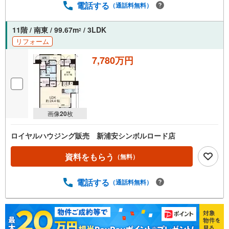
電話する
（通話料無料）
11階 / 南東 / 99.67m
/ 3LDK
2
リフォーム
7,780万円
画像
20
枚
ロイヤルハウジング販売 新浦安シンボルロード店
資料をもらう
（無料）
電話する
（通話料無料）