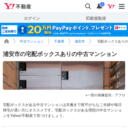
Yahoo!不動産
検索
通知
i
ログイン
ID新規取得
中古マンション
千葉県
浦安市
宅配ボックスありの
浦安市の宅配ボックスありの中古マンション
一部の画像提供：アフロ
宅配ボックスがある中古マンションは共働きで留守がちなご夫婦や毎日
帰宅が遅い方にオススメです。宅配ボックスがある理想の中古マンショ
ンをYahoo!不動産で見つけましょう。