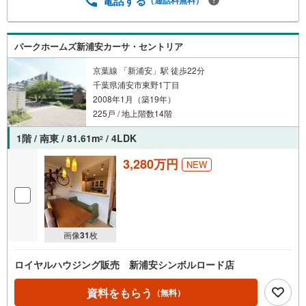
電話する
（通話料無料）
パークホームズ新浦安カーサ・セントリア
京葉線 「新浦安」駅 徒歩22分
千葉県浦安市東野1丁目
2008年1月（築19年）
225戸 / 地上階数14階
1階 / 南東 / 81.61m
/ 4LDK
2
3,280万円
NEW
画像
31
枚
ロイヤルハウジング販売 新浦安シンボルロード店
資料をもらう
（無料）