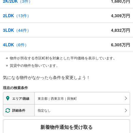
2K/2DK
（
3
件）
1,680万円
2LDK
（
13
件）
4,309万円
3LDK
（
44
件）
4,832万円
4LDK
（
6
件）
6,305万円
物件が所在する市区町村を対象とした平均価格を表示しています。
賃貸中の物件を除いています。
気になる物件がなかったら
条件を変更しよう！
現在の検索条件
東京都｜西東京市｜田無町
エリア/路線
指定なし
詳細条件
こ
新着物件通知を受け取る
の