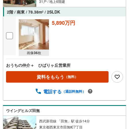
31戸 / 地上6階建
2階 / 南東 / 78.38m
/ 2SLDK
2
5,890万円
画像
36
枚
おうちの仲介＋ ひばりヶ丘営業所
資料をもらう
（無料）
電話する
（通話料無料）
ウイングヒルズ田無
西武新宿線 「田無」駅 徒歩14分
東京都西東京市田無町7丁目