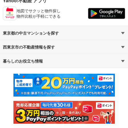
Yahoo!不動産 アプリ
地図でサクッと物件探し
物件比較が手軽にできる
東京都の中古マンションを探す
西東京市の不動産情報を探す
路線・駅から探す
地域から探す
暮らしのお役立ち情報
不動産・住宅
賃貸住宅
通勤・通学時間から探す
地図から探す
マンションカタログ
教えて！住まいの先生
新築マンション
中古マンション
新築一戸建て
中古一戸建て
注文住宅
土地
売却査定