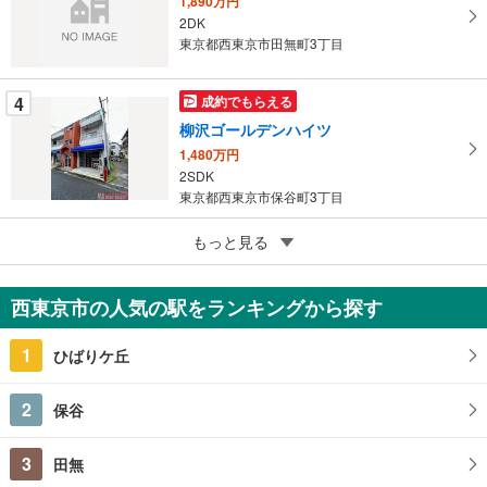
ジ
1,890万円
2DK
に
東京都西東京市田無町3丁目
保
存
す
4
成約でもらえる
る
柳沢ゴールデンハイツ
1,480万円
2SDK
東京都西東京市保谷町3丁目
4
西原グリーンハイツ
もっと見る
1,980万円
3LDK
西東京市の人気の駅をランキングから探す
東京都西東京市西原町4丁目
1
ひばりケ丘
2
保谷
3
田無