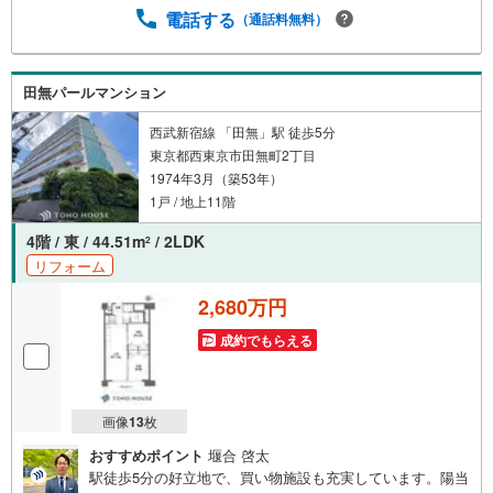
ての対策はお任せください。掲載されている物件は、弊社
電話する
（通話料無料）
にてご紹介可能な物件のごく一部ですので、お気軽にお問
い合わせください。※記載賃料等の収入や利回りは、将来に
わたり、得られることを保証するものではありません。※賃
田無パールマンション
料等については、賃貸中のものについては現在の賃料等
で、空室または所有者居住中等のものについては、周辺の
西武新宿線 「田無」駅 徒歩5分
賃料相場に基づき、満室時を想定して表示しています。
東京都西東京市田無町2丁目
1974年3月（築53年）
1戸 / 地上11階
4階 / 東 / 44.51m
/ 2LDK
2
リフォーム
2,680万円
成約でもらえる
画像
13
枚
おすすめポイント
堰合 啓太
駅徒歩5分の好立地で、買い物施設も充実しています。陽当