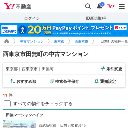
Yahoo!不動産
検索
通知
i
ログイン
ID新規取得
中古マンション
東京都
西東京市
田無町の物件一覧
西東京市田無町の中古マンション
東京都｜西東京市｜田無町
条件変更
おすすめ順
検索条件保存
通知設定
11
件
すべての物件をチェックする
田無マーシャンハイツ
西武新宿線 「田無」駅 徒歩4分