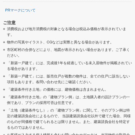
PRマークについて
ご注意
消費税および地方消費税の対象となる場合は税込み価格が表示されていま
す。
物件の写真やイラスト、CGなどは実際と異なる場合があります。
市区町村の合併などにより、地図が表示されない場合があります。ご了承く
ださい。
「新築一戸建て」には、完成後1年を経過している未入居物件が掲載されてい
る場合があります。
「新築一戸建て」には、販売住戸が複数の物件は、全ての住戸に該当しない
項目もあります。各問い合わせ先にご確認ください。
「建築条件付き土地」の価格には、建物価格は含まれません。
「建築条件付き土地」の「建物プラン例」は、土地購入者の設計プランの一
例であり、プランの採用可否は任意です。
「土地（建築条件なし）」の「建物プラン例」に関して、そのプラン例は特
定の建築請負会社によるもので、 当該建築請負会社以外で建てた場合、同様
のものが同価格で建てられるとは限りません。また、建築請負会社を特定す
るものではありません。
お客様が入力する個人情報を含むお問い合わせデータは、当該物件の取扱会