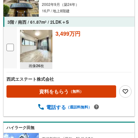
2002年9月（築24年）
16戸 / 地上8階建
3階 / 南西 / 61.87m
/ 2LDK＋S
2
3,499万円
画像
26
枚
西武エステート株式会社
資料をもらう
（無料）
電話する
（通話料無料）
ハイラーク田無