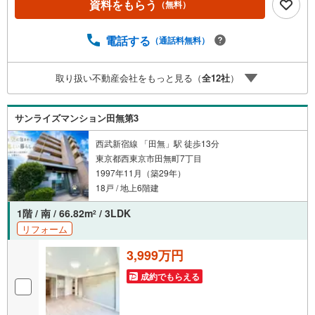
資料をもらう
（無料）
ォーム、注文建築部門の相談スペースです。一級建築士を
はじめとした専門スタッフがおりますのでご見学とあわせ
て、リフォームや注文建築についてご相談頂けます4.年中
電話する
（通話料無料）
無休（年末年始除く）で営業しております営業時間 9:30
～19:00 この時間はお電話でのお問合わせがスムーズです
取り扱い不動産会社をもっと見る（
全
12
社
）
5.お子様連れでおこしくださいキッズスペース、授乳室、
オムツ替えベッド、アンパンマンジュースをご用意してお
ります。ご見学ご希望の方は、右上の“室内・現地を見学す
サンライズマンション田無第3
る（無料）をボタンからご予約ください。
西武新宿線 「田無」駅 徒歩13分
東京都西東京市田無町7丁目
1997年11月（築29年）
18戸 / 地上6階建
1階 / 南 / 66.82m
/ 3LDK
2
リフォーム
3,999万円
成約でもらえる