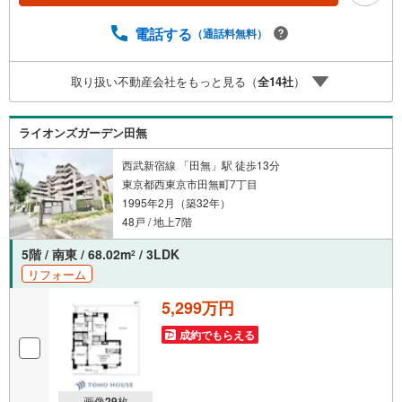
はじめとした専門スタッフがおりますのでご見学とあわせ
て、リフォームや注文建築についてご相談頂けます4.年中
電話する
（通話料無料）
無休（年末年始除く）で営業しております営業時間 9:30
～19:00 この時間はお電話でのお問合わせがスムーズです
取り扱い不動産会社をもっと見る（
全
14
社
）
5.お子様連れでおこしくださいキッズスペース、授乳室、
オムツ替えベッド、アンパンマンジュースをご用意してお
ります。ご見学ご希望の方は、右上の“室内・現地を見学す
ライオンズガーデン田無
る（無料）をボタンからご予約ください。
西武新宿線 「田無」駅 徒歩13分
東京都西東京市田無町7丁目
1995年2月（築32年）
48戸 / 地上7階
5階 / 南東 / 68.02m
/ 3LDK
2
リフォーム
5,299万円
成約でもらえる
画像
29
枚