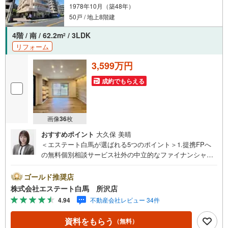
1978年10月（築48年）
50戸 / 地上8階建
4階 / 南 / 62.2m
/ 3LDK
2
リフォーム
3,599万円
成約でもらえる
画像
36
枚
おすすめポイント
大久保 美晴
＜エステート白馬が選ばれる5つのポイント＞1.提携FPへ
の無料個別相談サービス社外の中立的なファイナンシャル
プランナーと無料相談できます。ローン返済について保険
や学費等も含めてシミュレーションをご提案できます2.物
ゴールド推奨店
件情報が豊富所沢市を中心にたくさんの情報をご用意して
株式会社エステート白馬 所沢店
おります。インターネット広告前の物件も多数取り揃えて
4.94
不動産会社レビュー 34件
おります。お客様のご希望エリアをお申し付けください。
3.自社グループでリフォーム、新築請負所沢店の3階はリフ
資料をもらう
（無料）
ォーム、注文建築部門の相談スペースです。一級建築士を