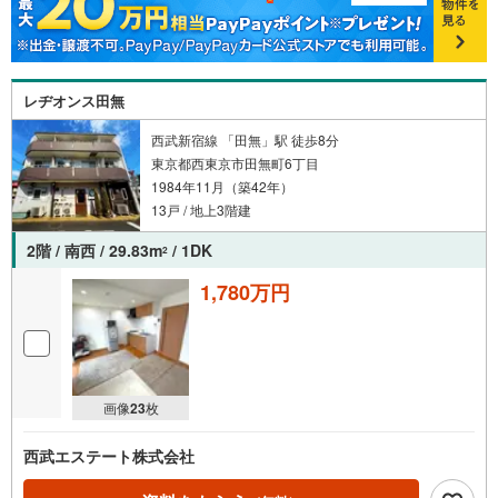
レヂオンス田無
西武新宿線 「田無」駅 徒歩8分
東京都西東京市田無町6丁目
1984年11月（築42年）
13戸 / 地上3階建
2階 / 南西 / 29.83m
/ 1DK
2
1,780万円
画像
23
枚
西武エステート株式会社