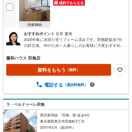
成約でもらえる
画像
36
枚
おすすめポイント
石井 夏海
2025年春に水回り等リフォーム済みです。田無駅徒歩7分
の好立地。1Kのため一人暮らしのお客様に大変おすすめで
す。収納も多く利便性が高いです。駅近くなので一度ご見
学にいらっしゃいませんか。
藤和ハウス 田無店
資料をもらう
（無料）
電話する
（通話料無料）
ラ・ベルドゥーレ田無
西武新宿線 「田無」駅 徒歩4分
東京都西東京市田無町3丁目
2001年5月（築26年）