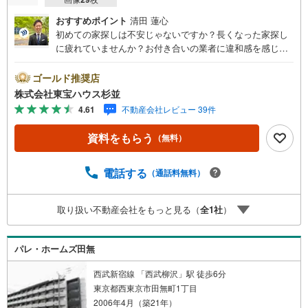
おすすめポイント
清田 蓮心
初めての家探しは不安じゃないですか？長くなった家探し
に疲れていませんか？お付き合いの業者に違和感を感じて
いませんか？東宝ハウス杉並は仲介業者です。仲介に特化
したプロが、何のしがらみもなく、お客様の理想の物件を
ゴールド推奨店
お探しします。東宝ハウス杉並【（FD）:】ご見学希望の物
株式会社東宝ハウス杉並
件以外も併せてご案内させていただきます。遠慮なくご希
4.61
不動産会社レビュー 39件
望をお伝えくださいませ。■ご見学について■【営業時間 9:
00～21:00】人気物件は特に問い合わせが集中するため、お
資料をもらう
（無料）
早めにお電話くださいませ。「室内・現地を見学する」ボ
タンよりご予約いただくとご見学がスムーズとなります。■
TOHO HOUSE CLUB■弊社で売買されたお客様はTOHO H
電話する
（通話料無料）
OUSE CLUBに加入可能。10～20年後のリフォーム、保険
の見直しや借り換えなど、オンラインでやりとりができま
取り扱い不動産会社をもっと見る（
全
1
社
）
す。■FPによるファイナンシャルライフサポート■ファイナ
ンシャルプランナーが住宅ローン、保険・税金、資産運
用、相続などの対策をアドバイスを致します。
パレ・ホームズ田無
西武新宿線 「西武柳沢」駅 徒歩6分
東京都西東京市田無町1丁目
2006年4月（築21年）