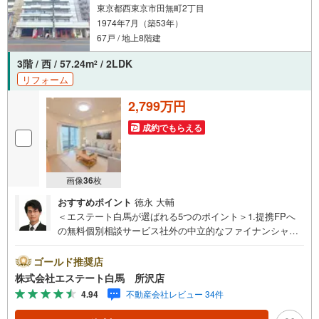
東京都西東京市田無町2丁目
1974年7月（築53年）
67戸 / 地上8階建
3階 / 西 / 57.24m
/ 2LDK
2
リフォーム
2,799万円
成約でもらえる
画像
36
枚
おすすめポイント
徳永 大輔
＜エステート白馬が選ばれる5つのポイント＞1.提携FPへ
の無料個別相談サービス社外の中立的なファイナンシャル
プランナーと無料相談できます。ローン返済について保険
や学費等も含めてシミュレーションをご提案できます2.物
ゴールド推奨店
件情報が豊富所沢市を中心にたくさんの情報をご用意して
株式会社エステート白馬 所沢店
おります。インターネット広告前の物件も多数取り揃えて
4.94
不動産会社レビュー 34件
おります。お客様のご希望エリアをお申し付けください。
3.自社グループでリフォーム、新築請負所沢店の3階はリフ