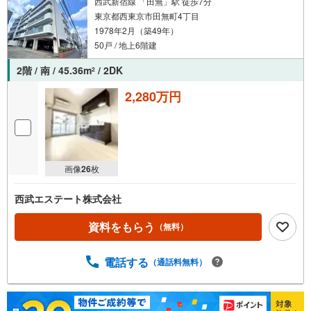
西武新宿線 「田無」駅 徒歩7分
東京都西東京市田無町4丁目
1978年2月（築49年）
50戸 / 地上6階建
2階 / 南 / 45.36m
/ 2DK
2
2,280万円
画像
26
枚
西武エステート株式会社
資料をもらう
（無料）
電話する
（通話料無料）