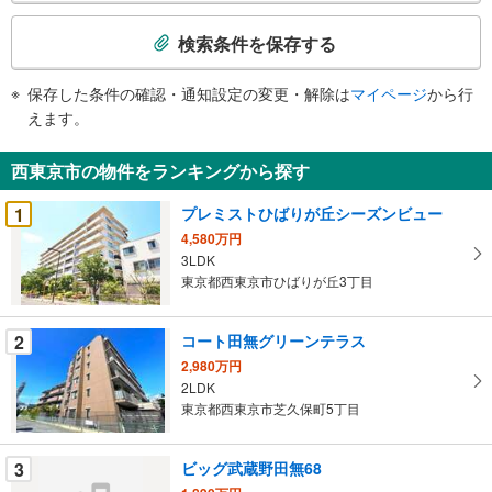
検
索
検索条件を保存する
条
件
保存した条件の確認・通知設定の変更・解除は
マイページ
から行
で
えます。
通
知
西東京市の物件をランキングから探す
を
受
1
プレミストひばりが丘シーズンビュー
け
4,580万円
取
3LDK
る
東京都西東京市ひばりが丘3丁目
・
条
2
コート田無グリーンテラス
件
2,980万円
を
2LDK
マ
東京都西東京市芝久保町5丁目
イ
ペ
3
ビッグ武蔵野田無68
ー