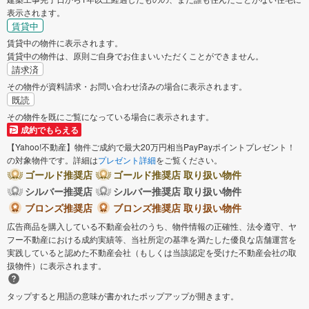
表示されます。
賃貸中
賃貸中の物件に表示されます。
賃貸中の物件は、原則ご自身でお住まいいただくことができません。
請求済
その物件が資料請求・お問い合わせ済みの場合に表示されます。
既読
その物件を既にご覧になっている場合に表示されます。
成約でもらえる
【Yahoo!不動産】物件ご成約で最大20万円相当PayPayポイントプレゼント！
の対象物件です。詳細は
プレゼント詳細
をご覧ください。
ゴールド推奨店
ゴールド推奨店 取り扱い物件
シルバー推奨店
シルバー推奨店 取り扱い物件
ブロンズ推奨店
ブロンズ推奨店 取り扱い物件
広告商品を購入している不動産会社のうち、物件情報の正確性、法令遵守、ヤ
フー不動産における成約実績等、当社所定の基準を満たした優良な店舗運営を
実践していると認めた不動産会社（もしくは当該認定を受けた不動産会社の取
扱物件）に表示されます。
タップすると用語の意味が書かれたポップアップが開きます。