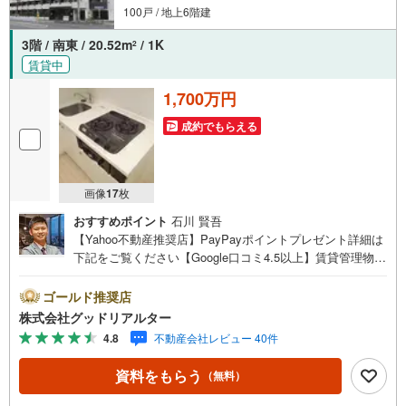
100戸 / 地上6階建
3階 / 南東 / 20.52m
/ 1K
2
賃貸中
1,700万円
成約でもらえる
画像
17
枚
おすすめポイント
石川 賢吾
【Yahoo不動産推奨店】PayPayポイントプレゼント詳細は
下記をご覧ください【Google口コミ4.5以上】賃貸管理物件
の入居率99％※2026年6月末時点お薦めのマンションのご紹
介です。投資用マンションを購入する際、最大のリスクは
ゴールド推奨店
空室リスクです。利回りがいくら高かろうとも、空室が続
株式会社グッドリアルター
いてしまえば、絵に描いた餅になってしまいます。弊社で
4.8
不動産会社レビュー 40件
ご紹介するマンションは、人気エリアのお薦め物件はもち
ろんのこと、エリアのニーズに合った人気のお部屋等、賃
資料をもらう
（無料）
貸営業経験スタッフの培ってきた知識と経験を基に物件を
選定して、お部屋をご紹介している為、空室リスクに対し