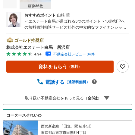
画像
36
枚
おすすめポイント
山崎 華
＜エステート白馬が選ばれる5つのポイント＞1.提携FPへ
の無料個別相談サービス社外の中立的なファイナンシャル
プランナーと無料相談できます。ローン返済について保険
や学費等も含めてシミュレーションをご提案できます2.物
ゴールド推奨店
件情報が豊富所沢市を中心にたくさんの情報をご用意して
株式会社エステート白馬 所沢店
おります。インターネット広告前の物件も多数取り揃えて
4.94
不動産会社レビュー 34件
おります。お客様のご希望エリアをお申し付けください。
3.自社グループでリフォーム、新築請負所沢店の3階はリフ
資料をもらう
（無料）
ォーム、注文建築部門の相談スペースです。一級建築士を
はじめとした専門スタッフがおりますのでご見学とあわせ
て、リフォームや注文建築についてご相談頂けます4.年中
電話する
（通話料無料）
無休（年末年始除く）で営業しております営業時間 9:30
～19:00 この時間はお電話でのお問合わせがスムーズです
取り扱い不動産会社をもっと見る（
全
8
社
）
5.お子様連れでおこしくださいキッズスペース、授乳室、
オムツ替えベッド、アンパンマンジュースをご用意してお
ります。ご見学ご希望の方は、右上の“室内・現地を見学す
コータースそれいゆ
る（無料）をボタンからご予約ください。
西武新宿線 「田無」駅 徒歩5分
東京都西東京市田無町4丁目