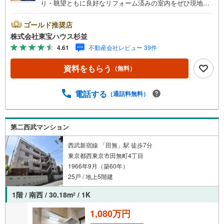
り・眺望ともに良好なリフォーム済みの室内をぜひ現地で
ご覧ください。・ 未来を予測し人生設計から始まる「未来
カレンダー」のご提案。・ 未来に起こるであろうご自宅リ
ゴールド推奨店
フォームをオンライン上でご提案「ミラカレクラブ」。・
株式会社東宝ハウス杉並
不動産売却時、ご自宅を綺麗にかつ瀟洒にさせるCG加工ホ
4.61
不動産会社レビュー 39件
ームステイジングサービス。・ 購入者様へ、税理士による
確定申告の無料セミナーをご招待いたします。◆ご予約に
資料をもらう
（無料）
際して◆日時のご希望をお伝えください。（もちろん当日
でも対応可能です）事前に鍵等の手配や内覧（居住中物
件）の手配が必要な場合がございますのでご容赦くださ
電話する
（通話料無料）
い。事前にご連絡をいただけると、スムーズなご案内が可
能となりますのでお手数ですがご一報ください。◆物件の
ご案内は◆弊社へのご来社、お客様宅へのお迎え・最寄駅
第二西武マンション
での待ち合わせ、物件周辺のコンビニ等でお待ち合わせな
ど、ご希望をお伝えください。ご希望条件をお伝え頂けま
西武新宿線 「田無」駅 徒歩7分
したら、ご見学希望物件以外の資料も用意して参ります。
東京都西東京市田無町4丁目
もちろん他の物件も併せてご案内させていただきます。
1966年9月（築60年）
25戸 / 地上5階建
1階 / 南西 / 30.18m
/ 1K
2
1,080万円