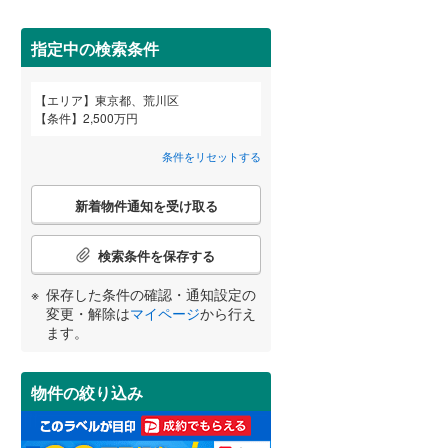
武蔵野市
(
15
)
指定中の検索条件
東京メトロ丸ノ内方南支線
(
0
)
府中市
(
15
)
東京メトロ千代田線
(
7
)
エリア
東京都、荒川区
宮崎
鹿児島
沖縄
条件
2,500万円
2階以上
（
25
）
町田市
(
29
)
東京メトロ南北線
(
0
)
条件をリセットする
日野市
(
15
)
都営三田線
(
0
)
最上階
（
0
）
こ
国立市
(
1
)
新着物件通知を受け取る
の
する
る
条件をリセットする
条件をリセットする
条件をリセットする
条件をリセットする
条件をリセットする
条件をリセットする
検
東大和市
(
9
)
索
京成押上線
(
0
)
検索条件を保存する
条
武蔵村山市
制震構造
（
(
0
5
）
)
件
東武伊勢崎線
(
0
)
保存した条件の確認・通知設定の
で
羽村市
低層マンション（4階建て以
(
21
)
変更・解除は
マイページ
から行え
通
西武池袋線
(
0
)
ます。
下）
（
3
）
知
西多摩郡瑞穂町
(
0
)
西武国分寺線
(
0
)
を
受
西多摩郡奥多摩町
(
0
)
物件の絞り込み
西武拝島線
(
0
)
け
取
新島村
(
0
)
小学校まで1km以内
（
4
）
京王高尾線
(
0
)
る