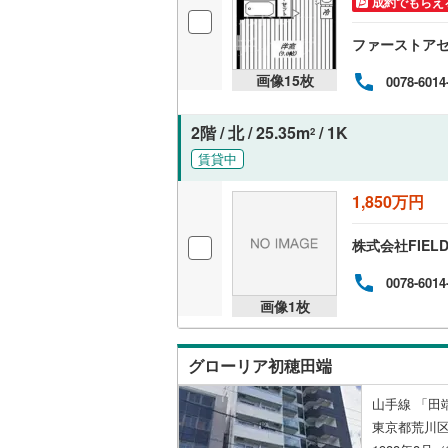
成約でもらえ
オンライン対
ファーストア
オンライ
画像
15
枚
0078-6014
オンライ
2階 / 北 / 25.35m
/ 1K
2
賃貸中
1,850万円
株式会社FIEL
0078-6014
画像
1
枚
グローリア初穂田端
山手線 「田端
東京都荒川区