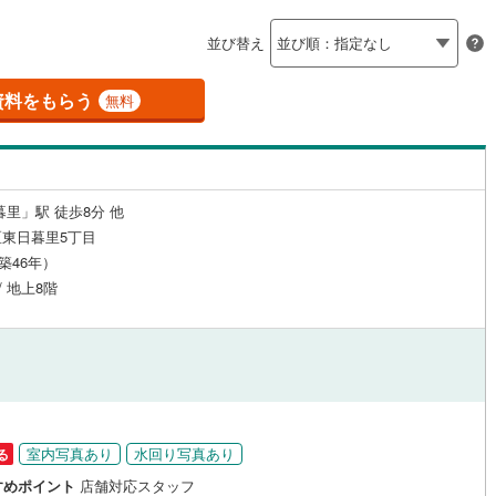
島根
岡山
広島
山口
（
2
）
24時間有人管理
（
0
）
並び替え
(
147
)
立川市
(
30
)
ロ銀座線
(
0
)
東京メトロ丸ノ内線
(
0
)
香川
愛媛
高知
保存した条件を見る
建ち方、日当たり
9
)
青梅市
(
44
)
資料をもらう
ロ日比谷線
(
5
)
東京メトロ東西線
(
0
)
無料
佐賀
長崎
熊本
大分
7
）
南向き（南東・南西含む）
)
調布市
(
15
)
ロ有楽町線
(
0
)
東京メトロ半蔵門線
(
0
)
（
9
）
(
8
)
小平市
(
9
)
ロ副都心線
(
0
)
都営浅草線
(
0
)
戸なし
（
1
）
メゾネット
（
0
）
暮里」駅 徒歩8分 他
(
21
)
国分寺市
(
11
)
線
(
0
)
都営大江戸線
(
0
)
この条件で検索する
この条件で検索する
この条件で検索する
この条件で検索する
この条件で検索する
この条件で検索する
市区町村以下を選択
市区町村を選択す
駅を選択する
東日暮里5丁目
施工・品質・工法関連
3
)
狛江市
(
1
)
（築46年）
クスプレス
(
1
)
京成本線
(
10
)
/ 地上8階
（
)
0
）
東久留米市
免震構造
（
(
0
7
）
)
線
(
0
)
北総鉄道北総線
(
0
)
総戸数200以上）
1
)
稲城市
タワー（20階建て以上）
(
5
)
（
0
）
線
(
0
)
東武東上線
(
0
)
市
(
2
)
西東京市
(
11
)
町線
(
0
)
西武新宿線
(
0
)
日の出町
(
0
)
西多摩郡檜原村
(
0
)
湖線
(
0
)
西武多摩川線
(
0
)
室内写真あり
水回り写真あり
る
)
利島村
(
0
)
駅が始発駅
（
0
）
海まで2km以内
（
0
）
線
(
0
)
京王線
(
0
)
すめポイント
店舗対応スタッフ