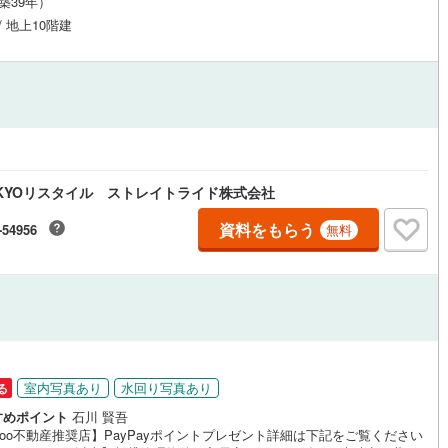
（築39年）
/ 地上10階建
KYOリスタイル ストレイトライド株式会社
資料をもらう
-54956
無料
室内写真あり
水回り写真あり
る
すめポイント
石川 賢吾
hoo不動産推奨店】PayPayポイントプレゼント詳細は下記をご覧ください