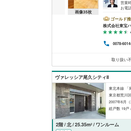
営業時
神津島村
お電話
京王相模
共用施設
画像
35
枚
B▽
八丈島八
て暮ら
ゴールド推
小田急多
コンシェ
舗】当
株式会社東宝
産 
東急大井
をする
設備
ンして
東急世田
0078-6014
内・
床暖房
（
付け
京急空港
問い
取り扱い
ゆりかも
間取り、居室
多摩モノ
ヴァレッシア尾久シティII
バリアフ
東北本線 「
LD
東京都荒川区
2007年6月
リビング
総戸数 19戸 
（
0
）
2階 / 北 / 25.35m
/ ワンルーム
2
キッチン