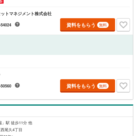
る
応
セットマネジメント株式会社
ン内見(相談)可
（
15
）
IT重説可
（
17
）
資料をもらう
-54024
無料
ン対応とは？
D
資料をもらう
-50560
無料
」駅 徒歩11分 他
西尾久4丁目