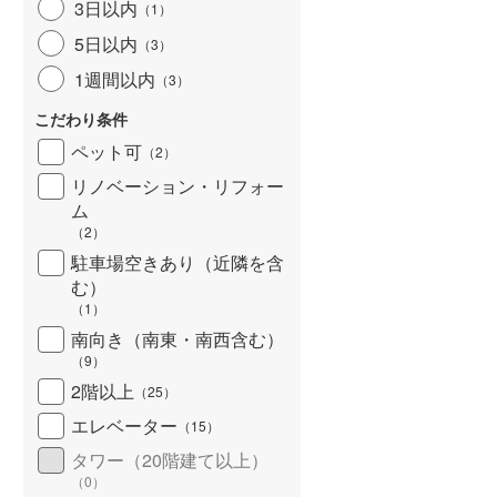
3日以内
（
1
）
5日以内
（
3
）
1週間以内
（
3
）
こだわり条件
ペット可
（
2
）
リノベーション・リフォー
ム
（
2
）
駐車場空きあり（近隣を含
む）
（
1
）
南向き（南東・南西含む）
（
9
）
2階以上
（
25
）
エレベーター
（
15
）
タワー（20階建て以上）
（
0
）