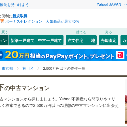
Yahoo! JAPAN
援先を見つけよう
と便利に
新規取得
ボーナスセレクション 人気商品が最大40％
検索条件を保存しました
買う
建てる
売る
10
)
常磐線
(
10
)
リノベーション
ョン
新築一戸建て
中古一戸建て
注文住宅
土地
売却査定
カ
この検索条件の新着物件通知は、
マイページ
から設定できます。
ライン（宇都宮～逗子）
湘南新宿ライン（前橋～小田原）
ション・リフォーム
築古・築30年以上
（
21
）
(
15
)
中央区
西尾久
(
(
27
12
)
)
岩手
宮城
秋田
山形
(
0
)
46
(
5
)
)
文京区
南千住
(
(
48
1
)
)
東海道本線
(
0
)
東京都、荒川区、2,500万円
神奈川
埼玉
千葉
茨城
東京都
荒川区
2,500万円以下の物件一覧
41
)
北区
(
57
)
武蔵野線
(
0
)
クスあり
7
)
（
7
）
墨田区
24時間ゴミ出し可
(
54
)
（
1
）
長野
富山
石川
福井
下
0
)
中央本線（JR東日本）
(
0
)
の中古マンション
検索条件を保存する
ルーム
7
)
（
0
）
足立区
エレベーター
(
109
)
（
15
）
0
)
八高線
(
0
)
閉じる
閉じる
お気に入りリストを見る
お気に入りリストを見る
閉じる
閉じる
岐阜
静岡
三重
中古マンションから探しましょう。Yahoo!不動産なら間取りやエリ
きあり（近隣を含む）
(
28
)
中野区
オートロック
(
92
)
（
6
）
マイページ
く検索できるので2,500万円以下の理想の中古マンションに出会え
各駅停車）
(
0
)
埼京線
(
0
)
兵庫
京都
滋賀
奈良
16
)
品川区
(
64
)
線
(
0
)
上越新幹線
(
0
)
約
46
)
世田谷区
(
156
)
線
(
0
)
北陸新幹線
(
0
)