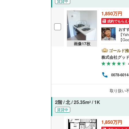
賃貸中
独立型キ
1,850万円
成約でもらえ
浴室
おす
【Ya
浴室乾燥
【Go
画像
17
枚
のマ
バルコニー、
空室
ゴールド推
描い
株式会社グッ
お薦
ルーフバ
営業
紹介
0078-6014
収納
る物
わせ
保証
ウォーク
取り扱い
在の
（
0
）
に基
2階 / 北 / 25.35m
/ 1K
2
販売、価格、
賃貸中
即入居可
1,850万円