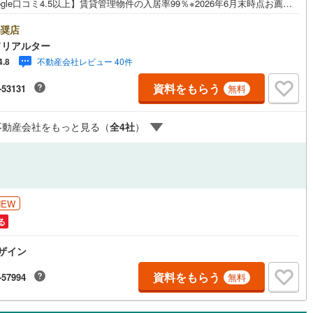
ogle口コミ4.5以上】賃貸管理物件の入居率99％※2026年6月末時点お薦め
ンションのご紹介です。投資用マンションを購入する際、最大のリスクは
リスクです。利回りがいくら高かろうとも、空室が続いてしまえば、絵に
奨店
た餅になってしまいます。弊社でご紹介するマンションは、人気エリアの
ドリアルター
め物件はもちろんのこと、エリアのニーズに合った人気のお部屋等、賃貸
不動産会社レビュー 40件
4.8
経験スタッフの培ってきた知識と経験を基に物件を選定して、お部屋をご
している為、空室リスクに対しての対策はお任せください。掲載されてい
資料をもらう
-53131
無料
件は、弊社にてご紹介可能な物件のごく一部ですので、お気軽にお問い合
ください。※記載賃料等の収入や利回りは、将来にわたり、得られることを
するものではありません。※賃料等については、賃貸中のものについては現
不動産会社をもっと見る（
全
4
社
）
賃料等で、空室または所有者居住中等のものについては、周辺の賃料相場
づき、満室時を想定して表示しています。
NEW
る
デザイン
資料をもらう
-57994
無料