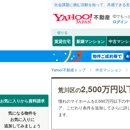
社会課題に挑む活動を知って、共感できる支
IDでもっ
ログイン
借りる
北海道
JR
北海道
東北本線
(
こだわり条件
リフォーム、
賃貸住宅
新築マンション
中古マンシ
湘南新宿
リノベー
東京23区
千代田区
荒川
(
6
)
東北
青森
(
0
)
（
2
）
新宿区
東日暮里
(
1
京葉線
(
0
)
関東
東京
Yahoo!不動産トップ
中古マンション
共用設備
豊島区
(
1
南武線
(
0
)
台東区
宅配ボッ
(
5
信越・北陸
新潟
2,500万円以
横須賀線
(
荒川区の
荒川区
トランク
(
2
五日市線
(
東海
愛知
お気に入りから資料請求
憧れのマイホームを2,500万円以下の
江戸川区
駐車場空
ア、こだわり条件を追加してさらに詳し
常磐線（
気になる物件を
（
1
）
ます。
近畿
大阪
練馬区
(
1
東北新幹
お気に入りに
追加してみましょう
管理・管理規
大田区
(
1
秋田新幹