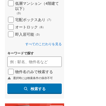
低層マンション（4階建て
以下）
（
3
）
宅配ボックスあり
（
7
）
オートロック
（
6
）
即入居可能
（
3
）
すべてのこだわりを見る
キーワードで探す
物件名のみで検索する
選択時には検索条件の保存不可
検索する