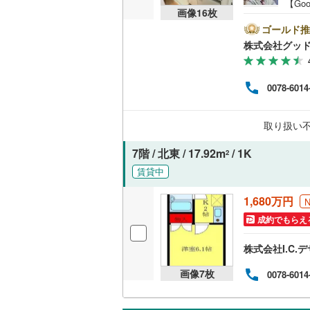
【Go
画像
16
枚
のマ
空室
ゴールド推
描い
株式会社グッ
お薦
営業
紹介
0078-6014
る物
わせ
保証
取り扱い
在の
に基
7階 / 北東 / 17.92m
/ 1K
2
賃貸中
1,680万円
成約でもらえ
株式会社I.C.
画像
7
枚
0078-6014