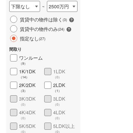
下限なし
2500万円
~
賃貸中の物件は除く
(
3
)
賃貸中の物件のみ
(
24
)
指定なし
(
27
)
間取り
ワンルーム
ワイドバルコニー
（
1
）
（
9
）
1K/1DK
1LDK
（
14
）
（
0
）
2K/2DK
2LDK
（
3
）
（
1
）
3K/3DK
3LDK
（
0
）
（
0
）
4K/4DK
4LDK
（
0
）
（
0
）
5K/5DK
5LDK以上
（
0
）
（
0
）