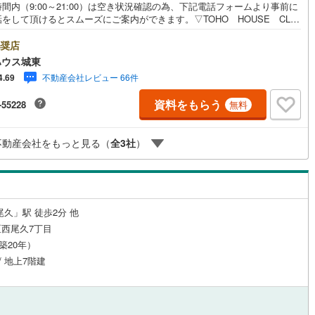
間内（9:00～21:00）は空き状況確認の為、下記電話フォームより事前に
(
0
)
三宅島三宅村
(
0
)
をして頂けるとスムーズにご案内ができます。▽TOHO HOUSE CLU
原線
(
0
)
京王井の頭線
(
0
)
現時点の未来カレンダーの作成▽ご購入後もお客様の人生のパートナーとし
丈町
(
0
)
青ヶ島村
(
0
)
しの「安心」を守り続けます。【Yahoo！ 不動産キャンペーン対象店
奨店
摩線
(
0
)
東急東横線
(
0
)
ルジュサービス
（
0
）
キッズルーム
（
0
）
店で物件を成約するとPayPayボーナスライトがもらえる「Yahoo！ 不動
ハウス城東
物件ご成約キャンペーン」の対象になります。「資料をもらう」「見学予約
町線
(
0
)
東急田園都市線
(
0
)
不動産会社レビュー 66件
4.69
」ボタンからお問い合わせください。※必ずYahoo！ JAPAN IDでログイ
ください。※PayPayボーナスライトは出金と譲渡はできません。ご案
谷線
(
0
)
東急目黒線
(
0
)
資料をもらう
-55228
無料
詳細な資料のご請求はお気軽にどうぞ♪お電話でのお問い合わせも常時受け
0
）
オール電化
（
0
）
ております！■頭金0円からのご購入可能です■（諸費用もOK）お気軽にお
線
(
0
)
都電荒川線
(
16
)
合わせください。
不動産会社をもっと見る（
全
3
社
）
め
(
0
)
都営日暮里・舎人ライナー
(
7
)
全体
レール
(
0
)
埼玉高速鉄道
(
0
)
リー住宅
（
0
）
尾久」駅 徒歩2分 他
西尾久7丁目
（築20年）
ダイニング15畳以上
/ 地上7階建