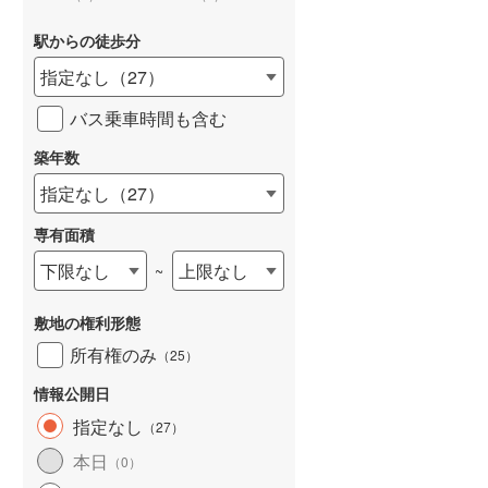
駅からの徒歩分
指定なし
（
27
）
バス乗車時間も含む
詳しく見る
築年数
指定なし
（
27
）
専有面積
下限なし
上限なし
~
敷地の権利形態
所有権のみ
（
25
）
情報公開日
指定なし
（
27
）
本日
（
0
）