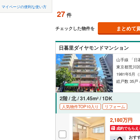
中国
鳥取
マイページの便利な使い方
ペット可
27
件
東京23区以外
八王子市
地下鉄
東京メト
四国
徳島
配置、向き、
三鷹市
(
1
まとめて
東京メト
チェックした物件を
九州・沖縄
福岡
角住戸
（
昭島市
(
7
東京メト
日暮里ダイヤモンドマンション
小金井市
東京メト
階下に住
山手線 「日
東村山市
都営新宿
0
0
0
0
0
0
東京都荒川区
該当物件
該当物件
該当物件
該当物件
該当物件
該当物件
件
件
件
件
件
件
構造・規模・
福生市
(
2
1981年5月
私鉄・その他
つくばエ
総戸数 35戸 
清瀬市
耐震構造
(
8
京成金町
多摩市
大規模（
(
3
2階 / 北 / 31.45m
/ 1DK
2
東武亀戸
（
1
）
人気物件TOP10入り
リフォーム
あきる野
西武有楽
2,180万円
立地
西多摩郡
西武多摩
成約でもらえ
大島町
(
0
最寄りの
西武山口
おす