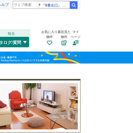
ヘルプ
『8番出口』 金ロー
検索
お気に入り
最近見た
マイ
知る
物件
物件
ページ
高崎線
(
10
)
タログ/質問
総武本線
(
0
)
港区
西日暮里
(
38
)
(
3
)
福島
渋谷区
(
46
)
山手線
(
11
)
栃木
群馬
山梨
板橋区
(
168
)
横浜線
(
0
)
江東区
自転車置き場
(
42
)
（
8
）
青梅線
(
0
)
葛飾区
バイク置き場
(
81
)
（
3
）
京浜東北線
(
13
)
杉並区
防犯カメラ
(
144
（
)
2
）
総武線
(
0
)
和歌山
目黒区
(
35
)
山形新幹線
(
0
)
東海道新幹線
(
0
)