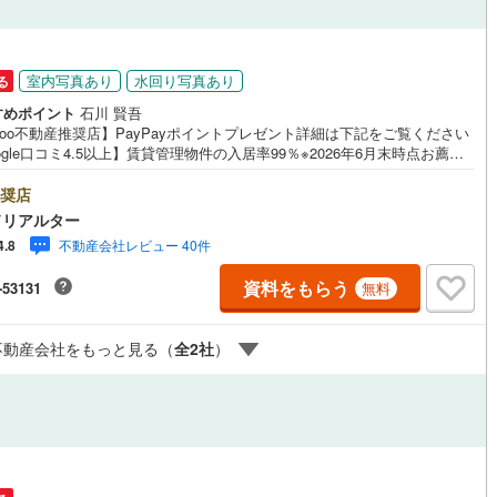
ッチン
（
0
）
対面キッチン
（
0
）
室内写真あり
水回り写真あり
る
すめポイント
石川 賢吾
hoo不動産推奨店】PayPayポイントプレゼント詳細は下記をご覧ください
機あり
（
3
）
浴室に窓あり
（
0
）
ogle口コミ4.5以上】賃貸管理物件の入居率99％※2026年6月末時点お薦め
ンションのご紹介です。投資用マンションを購入する際、最大のリスクは
庭
リスクです。利回りがいくら高かろうとも、空室が続いてしまえば、絵に
奨店
た餅になってしまいます。弊社でご紹介するマンションは、人気エリアの
ドリアルター
め物件はもちろんのこと、エリアのニーズに合った人気のお部屋等、賃貸
ルコニー
（
0
）
専用庭
（
0
）
不動産会社レビュー 40件
4.8
経験スタッフの培ってきた知識と経験を基に物件を選定して、お部屋をご
している為、空室リスクに対しての対策はお任せください。掲載されてい
資料をもらう
-53131
無料
件は、弊社にてご紹介可能な物件のごく一部ですので、お気軽にお問い合
ください。※記載賃料等の収入や利回りは、将来にわたり、得られることを
するものではありません。※賃料等については、賃貸中のものについては現
インクローゼット
不動産会社をもっと見る（
全
2
社
）
賃料等で、空室または所有者居住中等のものについては、周辺の賃料相場
づき、満室時を想定して表示しています。
契約、入居関連など
能
（
3
）