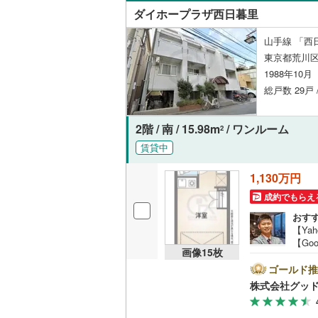
ダイホープラザ西日暮里
山手線 「西
東京都荒川区
1988年10
総戸数 29戸 
2階 / 南 / 15.98m
/ ワンルーム
2
賃貸中
1,130万円
成約でもらえ
おす
【Ya
【Go
画像
15
枚
のマ
空室
ゴールド推
描い
株式会社グッ
お薦
営業