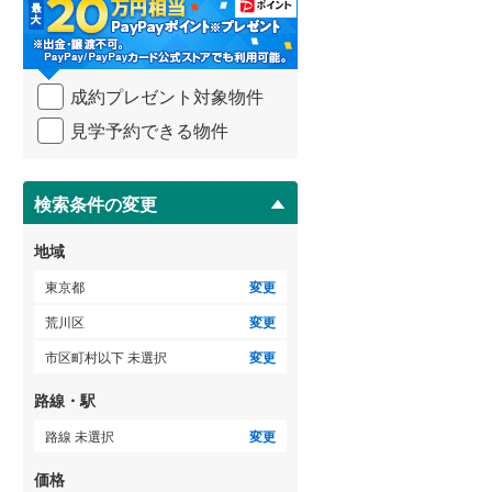
・
御蔵島村
(
0
)
小田急小田原線
(
0
)
条
件
小笠原村
(
0
)
東急多摩川線
(
0
)
を
ゲストルーム
（
0
）
成約プレゼント対象物件
マ
東急池上線
(
0
)
イ
見学予約できる物件
ペ
京急本線
(
0
)
ー
ＴＶモニタ付インターホン
ジ
東京モノレール
(
0
)
に
検索条件の変更
（
4
）
保
東京臨海高速鉄道りんかい線
(
0
)
存
地域
す
る
東京都
変更
荒川区
変更
市区町村以下 未選択
変更
路線・駅
路線 未選択
変更
価格