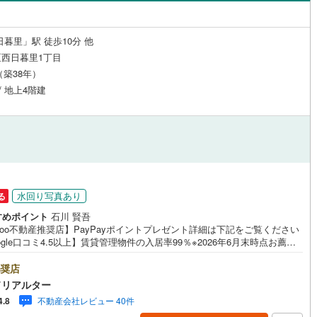
日暮里」駅 徒歩10分 他
西日暮里1丁目
月（築38年）
/ 地上4階建
水回り写真あり
る
すめポイント
石川 賢吾
hoo不動産推奨店】PayPayポイントプレゼント詳細は下記をご覧ください
ogle口コミ4.5以上】賃貸管理物件の入居率99％※2026年6月末時点お薦め
ンションのご紹介です。投資用マンションを購入する際、最大のリスクは
リスクです。利回りがいくら高かろうとも、空室が続いてしまえば、絵に
奨店
た餅になってしまいます。弊社でご紹介するマンションは、人気エリアの
ドリアルター
め物件はもちろんのこと、エリアのニーズに合った人気のお部屋等、賃貸
不動産会社レビュー 40件
4.8
経験スタッフの培ってきた知識と経験を基に物件を選定して、お部屋をご