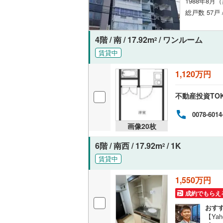
1988年8月
総戸数 57戸 
4階 / 南 / 17.92m
/ ワンルーム
2
賃貸中
1,120万円
不動産投資TO
0078-6014
画像
20
枚
6階 / 南西 / 17.92m
/ 1K
2
賃貸中
1,550万円
成約でもらえ
おす
【Ya