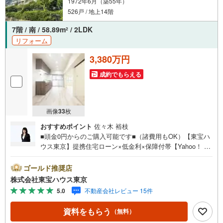
1972年6月（築55年）
526戸 / 地上14階
7階 / 南 / 58.89m
/ 2LDK
2
リフォーム
3,380万円
成約でもらえる
画像
33
枚
おすすめポイント
佐々木 裕枝
■頭金0円からのご購入可能です■（諸費用もOK）【東宝ハ
ウス東京】提携住宅ローン×低金利×保障付帯【Yahoo！ 不
動産キャンペーン対象店舗】当店で物件を成約するとPayP
ayボーナスライトがもらえる「Yahoo！ 不動産 物件ご成約
ゴールド推奨店
キャンペーン」の対象になります。「資料をもらう」「見
株式会社東宝ハウス東京
学予約をする」ボタンからお問い合わせください。※必ずY
5.0
不動産会社レビュー 15件
ahoo！ JAPAN IDでログインしてください。※PayPayボー
ナスライトは出金と譲渡はできません。ご案内・詳細な資
資料をもらう
（無料）
料のご請求はお気軽にどうぞ♪お電話でのお問い合わせも