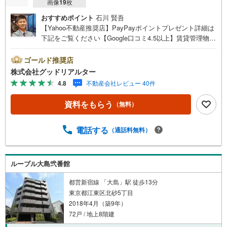
画像
19
枚
おすすめポイント
石川 賢吾
【Yahoo不動産推奨店】PayPayポイントプレゼント詳細は
下記をご覧ください【Google口コミ4.5以上】賃貸管理物件
の入居率99％※2026年6月末時点お薦めのマンションのご紹
介です。投資用マンションを購入する際、最大のリスクは
ゴールド推奨店
空室リスクです。利回りがいくら高かろうとも、空室が続
株式会社グッドリアルター
いてしまえば、絵に描いた餅になってしまいます。弊社で
4.8
不動産会社レビュー 40件
ご紹介するマンションは、人気エリアのお薦め物件はもち
ろんのこと、エリアのニーズに合った人気のお部屋等、賃
資料をもらう
（無料）
貸営業経験スタッフの培ってきた知識と経験を基に物件を
選定して、お部屋をご紹介している為、空室リスクに対し
ての対策はお任せください。掲載されている物件は、弊社
電話する
（通話料無料）
にてご紹介可能な物件のごく一部ですので、お気軽にお問
い合わせください。※記載賃料等の収入や利回りは、将来に
わたり、得られることを保証するものではありません。※賃
ルーブル大島弐番館
料等については、賃貸中のものについては現在の賃料等
で、空室または所有者居住中等のものについては、周辺の
都営新宿線 「大島」駅 徒歩13分
賃料相場に基づき、満室時を想定して表示しています。
東京都江東区北砂5丁目
2018年4月（築9年）
72戸 / 地上8階建