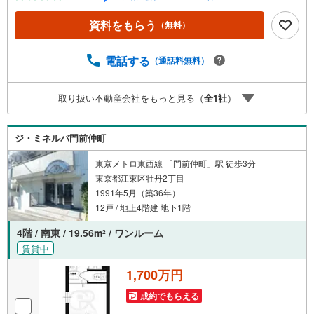
ご紹介するマンションは、人気エリアのお薦め物件はもち
ろんのこと、エリアのニーズに合った人気のお部屋等、賃
資料をもらう
（無料）
貸営業経験スタッフの培ってきた知識と経験を基に物件を
選定して、お部屋をご紹介している為、空室リスクに対し
ての対策はお任せください。掲載されている物件は、弊社
電話する
（通話料無料）
にてご紹介可能な物件のごく一部ですので、お気軽にお問
い合わせください。※記載賃料等の収入や利回りは、将来に
取り扱い不動産会社をもっと見る（
全
1
社
）
わたり、得られることを保証するものではありません。※賃
料等については、賃貸中のものについては現在の賃料等
で、空室または所有者居住中等のものについては、周辺の
ジ・ミネルバ門前仲町
賃料相場に基づき、満室時を想定して表示しています。
東京メトロ東西線 「門前仲町」駅 徒歩3分
東京都江東区牡丹2丁目
1991年5月（築36年）
12戸 / 地上4階建 地下1階
4階 / 南東 / 19.56m
/ ワンルーム
2
賃貸中
1,700万円
成約でもらえる