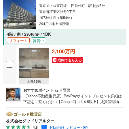
東京メトロ東西線 「門前仲町」駅 徒歩5分
東京都江東区牡丹2丁目
1973年1月（築54年）
294戸 / 地上10階建
4階 / 南 / 29.46m
/ 1DK
2
リフォーム
賃貸中
2,100万円
成約でもらえる
画像
16
枚
おすすめポイント
石川 賢吾
【Yahoo不動産推奨店】PayPayポイントプレゼント詳細は
下記をご覧ください【Google口コミ4.5以上】賃貸管理物件
の入居率99％※2026年6月末時点お薦めのマンションのご紹
介です。投資用マンションを購入する際、最大のリスクは
ゴールド推奨店
空室リスクです。利回りがいくら高かろうとも、空室が続
株式会社グッドリアルター
いてしまえば、絵に描いた餅になってしまいます。弊社で
4.8
不動産会社レビュー 40件