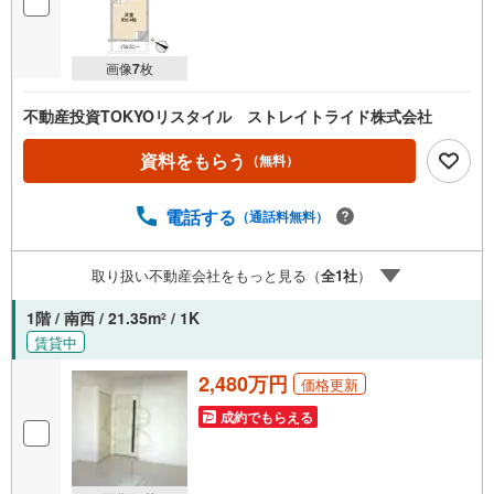
画像
7
枚
不動産投資TOKYOリスタイル ストレイトライド株式会社
資料をもらう
（無料）
電話する
（通話料無料）
取り扱い不動産会社をもっと見る（
全
1
社
）
1階 / 南西 / 21.35m
/ 1K
2
賃貸中
2,480万円
価格更新
成約でもらえる