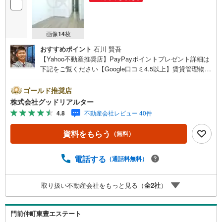
画像
14
枚
おすすめポイント
石川 賢吾
【Yahoo不動産推奨店】PayPayポイントプレゼント詳細は
下記をご覧ください【Google口コミ4.5以上】賃貸管理物件
の入居率99％※2026年6月末時点お薦めのマンションのご紹
介です。投資用マンションを購入する際、最大のリスクは
ゴールド推奨店
空室リスクです。利回りがいくら高かろうとも、空室が続
株式会社グッドリアルター
いてしまえば、絵に描いた餅になってしまいます。弊社で
4.8
不動産会社レビュー 40件
ご紹介するマンションは、人気エリアのお薦め物件はもち
ろんのこと、エリアのニーズに合った人気のお部屋等、賃
資料をもらう
（無料）
貸営業経験スタッフの培ってきた知識と経験を基に物件を
選定して、お部屋をご紹介している為、空室リスクに対し
ての対策はお任せください。掲載されている物件は、弊社
電話する
（通話料無料）
にてご紹介可能な物件のごく一部ですので、お気軽にお問
い合わせください。※記載賃料等の収入や利回りは、将来に
取り扱い不動産会社をもっと見る（
全
2
社
）
わたり、得られることを保証するものではありません。※賃
料等については、賃貸中のものについては現在の賃料等
で、空室または所有者居住中等のものについては、周辺の
門前仲町東豊エステート
賃料相場に基づき、満室時を想定して表示しています。