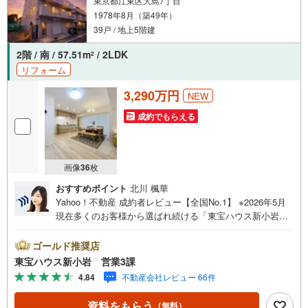
東京都江東区大島7丁目
1978年8月（築49年）
39戸 / 地上5階建
2階 / 南 / 57.51m
/ 2LDK
2
リフォーム
3,290万円
NEW
成約でもらえる
画像
36
枚
おすすめポイント
北川 楓華
Yahoo！不動産 成約者レビュー【全国No.1】 ※2026年5月
現在多くのお客様から選ばれ続ける「東宝ハウス新小岩」
が、圧倒的な実力でお住まい探しをサポートします！■本日
見学OK■営業時間内（9:00～20:00）はお電話でのご連絡が
ゴールド推奨店
スムーズです。ご自宅への送迎・最寄駅でのお待ち合わせ
東宝ハウス新小岩 営業3課
等、お気軽にご相談ください。 選ばれる3つの「圧倒的メ
4.84
不動産会社レビュー 66件
リット」 （1）【業界最低水準の提携住宅ローン】「他社
で断られた」「借入がある」方も独自審査で多数承認！優
資料をもらう
（無料）