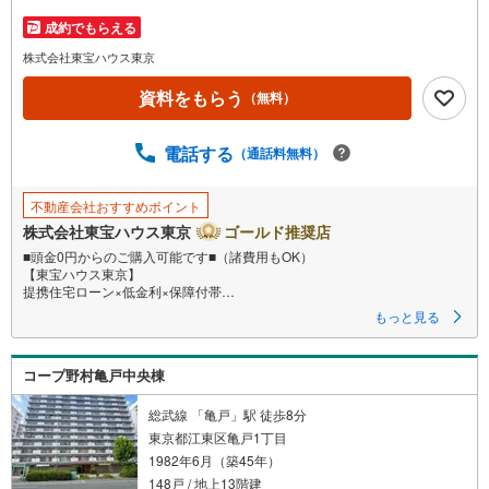
を
マ
成約でもらえる
イ
株式会社東宝ハウス東京
ペ
資料をもらう
ー
（無料）
ジ
に
電話する
（通話料無料）
保
存
不動産会社おすすめポイント
す
株式会社東宝ハウス東京
ゴールド推奨店
る
■頭金0円からのご購入可能です■（諸費用もOK）
【東宝ハウス東京】
提携住宅ローン×低金利×保障付帯
もっと見る
【Yahoo！ 不動産キャンペーン対象店舗】
当店で物件を成約するとPayPayボーナスライトがもらえる
コープ野村亀戸中央棟
「Yahoo！ 不動産 物件ご成約キャンペーン」の対象になります。
「資料をもらう」「見学予約をする」ボタンからお問い合わせください。
※必ずYahoo！ JAPAN IDでログインしてください。
総武線 「亀戸」駅 徒歩8分
※PayPayボーナスライトは出金と譲渡はできません。
東京都江東区亀戸1丁目
1982年6月（築45年）
148戸 / 地上13階建