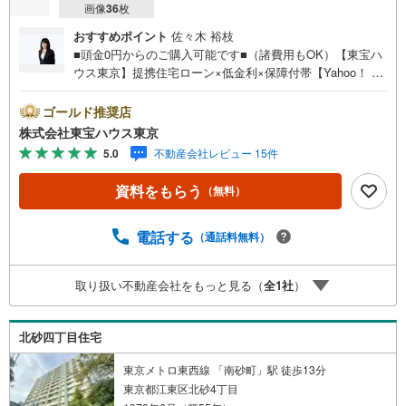
画像
36
枚
おすすめポイント
佐々木 裕枝
■頭金0円からのご購入可能です■（諸費用もOK）【東宝ハ
ウス東京】提携住宅ローン×低金利×保障付帯【Yahoo！ 不
動産キャンペーン対象店舗】当店で物件を成約するとPayP
ayボーナスライトがもらえる「Yahoo！ 不動産 物件ご成約
ゴールド推奨店
キャンペーン」の対象になります。「資料をもらう」「見
株式会社東宝ハウス東京
学予約をする」ボタンからお問い合わせください。※必ずY
5.0
不動産会社レビュー 15件
ahoo！ JAPAN IDでログインしてください。※PayPayボー
ナスライトは出金と譲渡はできません。ご案内・詳細な資
資料をもらう
（無料）
料のご請求はお気軽にどうぞ♪お電話でのお問い合わせも
常時受け付けております！お気軽にお問い合わせくださ
い。
電話する
（通話料無料）
取り扱い不動産会社をもっと見る（
全
1
社
）
北砂四丁目住宅
東京メトロ東西線 「南砂町」駅 徒歩13分
東京都江東区北砂4丁目