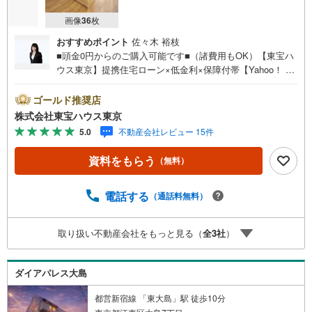
画像
36
枚
おすすめポイント
佐々木 裕枝
■頭金0円からのご購入可能です■（諸費用もOK）【東宝ハ
ウス東京】提携住宅ローン×低金利×保障付帯【Yahoo！ 不
動産キャンペーン対象店舗】当店で物件を成約するとPayP
ayボーナスライトがもらえる「Yahoo！ 不動産 物件ご成約
ゴールド推奨店
キャンペーン」の対象になります。「資料をもらう」「見
株式会社東宝ハウス東京
学予約をする」ボタンからお問い合わせください。※必ずY
5.0
不動産会社レビュー 15件
ahoo！ JAPAN IDでログインしてください。※PayPayボー
ナスライトは出金と譲渡はできません。ご案内・詳細な資
資料をもらう
（無料）
料のご請求はお気軽にどうぞ♪お電話でのお問い合わせも
常時受け付けております！お気軽にお問い合わせくださ
い。
電話する
（通話料無料）
取り扱い不動産会社をもっと見る（
全
3
社
）
ダイアパレス大島
都営新宿線 「東大島」駅 徒歩10分