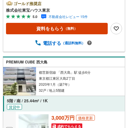
ayボーナスライトがもらえる「Yahoo！ 不動産 物件ご成約
ゴールド推奨店
キャンペーン」の対象になります。「資料をもらう」「見
株式会社東宝ハウス東京
学予約をする」ボタンからお問い合わせください。※必ずY
5.0
不動産会社レビュー 15件
ahoo！ JAPAN IDでログインしてください。※PayPayボー
ナスライトは出金と譲渡はできません。ご案内・詳細な資
資料をもらう
（無料）
料のご請求はお気軽にどうぞ♪お電話でのお問い合わせも
常時受け付けております！お気軽にお問い合わせくださ
い。
電話する
（通話料無料）
PREMIUM CUBE 西大島
都営新宿線 「西大島」駅 徒歩6分
東京都江東区大島2丁目
2020年1月（築7年）
32戸 / 地上5階建
5階 / 南 / 25.44m
/ 1K
2
賃貸中
3,000万円
価格更新
成約でもらえる