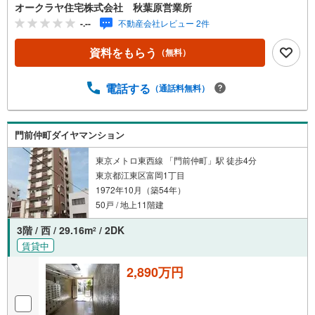
オークラヤ住宅株式会社 秋葉原営業所
-.--
不動産会社レビュー 2件
資料をもらう
（無料）
電話する
（通話料無料）
門前仲町ダイヤマンション
東京メトロ東西線 「門前仲町」駅 徒歩4分
東京都江東区富岡1丁目
1972年10月（築54年）
50戸 / 地上11階建
3階 / 西 / 29.16m
/ 2DK
2
賃貸中
2,890万円