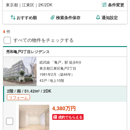
東京都｜江東区｜2K/2DK
条件変更
おすすめ順
検索条件保存
通知設定
4
件
すべての物件をチェックする
秀和亀戸2丁目レジデンス
総武線 「亀戸」駅 徒歩6分
東京都江東区亀戸2丁目
1981年2月（築46年）
43戸 / 地上10階
2階 / 南 / 51.42m
/ 2DK
2
リフォーム
4,380万円
成約でもらえる