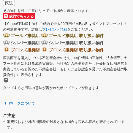
既読
その物件を既にご覧になっている場合に表示されます。
成約でもらえる
【Yahoo!不動産】物件ご成約で最大20万円相当PayPayポイントプレゼント！
の対象物件です。詳細は
プレゼント詳細
をご覧ください。
ゴールド推奨店
ゴールド推奨店 取り扱い物件
シルバー推奨店
シルバー推奨店 取り扱い物件
ブロンズ推奨店
ブロンズ推奨店 取り扱い物件
広告商品を購入している不動産会社のうち、物件情報の正確性、法令遵守、ヤ
フー不動産における成約実績等、当社所定の基準を満たした優良な店舗運営を
実践していると認めた不動産会社（もしくは当該認定を受けた不動産会社の取
扱物件）に表示されます。
タップすると用語の意味が書かれたポップアップが開きます。
PRマークについて
ご注意
消費税および地方消費税の対象となる場合は税込み価格が表示されていま
す。