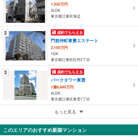
を
1,350万円
マ
3LDK
イ
東京都江東区海辺
ペ
ー
3
成約でもらえる
ジ
門前仲町東豊エステート
に
2,100万円
保
1DK
存
東京都江東区牡丹2丁目
す
る
3
成約でもらえる
パークタワー東雲
1億6,680万円
4LDK
東京都江東区東雲1丁目
5
もっと見る
成約でもらえる
シティーハイツ深川
1,580万円
このエリアのおすすめ新築マンション
1DK