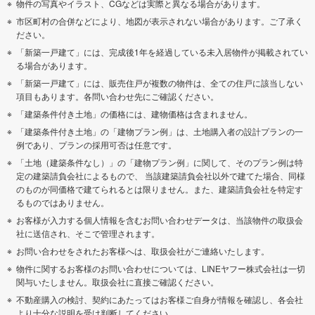
物件の写真やイラスト、CGなどは実際と異なる場合があります。
市区町村の合併などにより、地図が表示されない場合があります。ご了承く
ださい。
「新築一戸建て」には、完成後1年を経過している未入居物件が掲載されてい
る場合があります。
「新築一戸建て」には、販売住戸が複数の物件は、全ての住戸に該当しない
項目もあります。各問い合わせ先にご確認ください。
「建築条件付き土地」の価格には、建物価格は含まれません。
「建築条件付き土地」の「建物プラン例」は、土地購入者の設計プランの一
例であり、プランの採用可否は任意です。
「土地（建築条件なし）」の「建物プラン例」に関して、そのプラン例は特
定の建築請負会社によるもので、 当該建築請負会社以外で建てた場合、同様
のものが同価格で建てられるとは限りません。また、建築請負会社を特定す
るものではありません。
お客様が入力する個人情報を含むお問い合わせデータは、当該物件の取扱会
社に送信され、そこで管理されます。
お問い合わせをされたお客様へは、取扱会社がご連絡いたします。
物件に関するお客様のお問い合わせについては、LINEヤフー株式会社は一切
関与いたしません。取扱会社に直接ご確認ください。
不動産購入の検討、契約にあたってはお客様ご自身が情報を確認し、各会社
より十分な説明を受け判断してください。