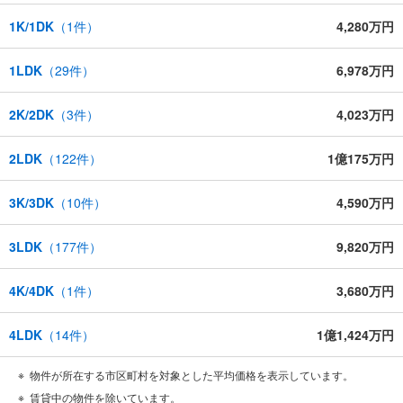
1K/1DK
（
1
件）
4,280万円
1LDK
（
29
件）
6,978万円
2K/2DK
（
3
件）
4,023万円
2LDK
（
122
件）
1億175万円
3K/3DK
（
10
件）
4,590万円
3LDK
（
177
件）
9,820万円
4K/4DK
（
1
件）
3,680万円
4LDK
（
14
件）
1億1,424万円
物件が所在する市区町村を対象とした平均価格を表示しています。
賃貸中の物件を除いています。