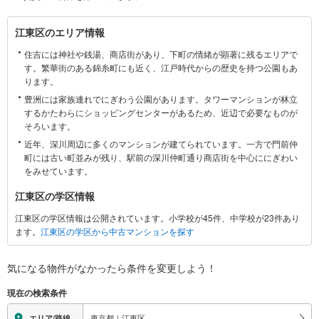
江
江東区のエリア情報
東
住吉には神社や銭湯、商店街があり、下町の情緒が顕著に残るエリアで
区
す。繁華街のある錦糸町にも近く、江戸時代からの歴史を持つ公園もあ
に
ります。
関
豊洲には家族連れでにぎわう公園があります。タワーマンションが林立
す
するかたわらにショッピングセンターがあるため、近辺で必要なものが
る
そろいます。
情
近年、深川周辺に多くのマンションが建てられています。一方で門前仲
報
町には古い町並みが残り、駅前の深川仲町通り商店街を中心ににぎわい
をみせています。
江東区の学区情報
江東区の学区情報は公開されています。小学校が45件、中学校が23件あり
ます。
江東区の学区から中古マンションを探す
気になる物件がなかったら
条件を変更しよう！
現在の検索条件
東京都｜江東区
エリア/路線