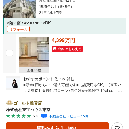
東京都江東区富岡2丁目
1978年5月（築49年）
21戸 / 地上7階
2階 / 南 / 42.07m
/ 2DK
2
リフォーム
4,399万円
成約でもらえる
画像
35
枚
おすすめポイント
佐々木 裕枝
■頭金0円からのご購入可能です■（諸費用もOK）【東宝ハ
ウス東京】提携住宅ローン×低金利×保障付帯【Yahoo！ 不
動産キャンペーン対象店舗】当店で物件を成約するとPayP
ayボーナスライトがもらえる「Yahoo！ 不動産 物件ご成約
ゴールド推奨店
キャンペーン」の対象になります。「資料をもらう」「見
株式会社東宝ハウス東京
学予約をする」ボタンからお問い合わせください。※必ずY
5.0
不動産会社レビュー 15件
ahoo！ JAPAN IDでログインしてください。※PayPayボー
ナスライトは出金と譲渡はできません。ご案内・詳細な資
資料をもらう
（無料）