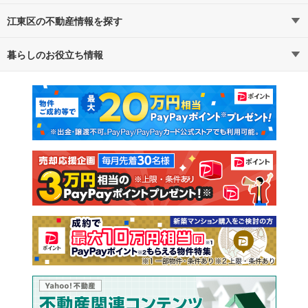
江東区の不動産情報を探す
路線・駅から探す
地域から探す
暮らしのお役立ち情報
不動産・住宅
賃貸住宅
通勤・通学時間から探す
地図から探す
マンションカタログ
教えて！住まいの先生
新築マンション
中古マンション
新築一戸建て
中古一戸建て
注文住宅
土地
売却査定