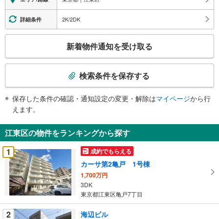
2K/2DK
詳細条件
こ
新着物件通知を受け取る
の
検
索
検索条件を保存する
条
件
保存した条件の確認・通知設定の変更・解除は
マイページ
から行
で
えます。
通
知
江東区の物件をランキングから探す
を
受
1
成約でもらえる
け
カーサ第2亀戸 1号棟
取
1,700万円
る
3DK
・
東京都江東区亀戸7丁目
条
件
2
海辺ビル