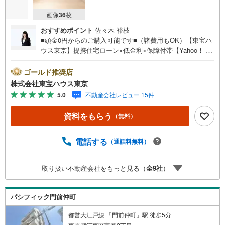
画像
36
枚
おすすめポイント
佐々木 裕枝
■頭金0円からのご購入可能です■（諸費用もOK）【東宝ハ
ウス東京】提携住宅ローン×低金利×保障付帯【Yahoo！ 不
動産キャンペーン対象店舗】当店で物件を成約するとPayP
ayボーナスライトがもらえる「Yahoo！ 不動産 物件ご成約
ゴールド推奨店
キャンペーン」の対象になります。「資料をもらう」「見
株式会社東宝ハウス東京
学予約をする」ボタンからお問い合わせください。※必ずY
5.0
不動産会社レビュー 15件
ahoo！ JAPAN IDでログインしてください。※PayPayボー
ナスライトは出金と譲渡はできません。ご案内・詳細な資
資料をもらう
（無料）
料のご請求はお気軽にどうぞ♪お電話でのお問い合わせも
常時受け付けております！お気軽にお問い合わせくださ
い。
電話する
（通話料無料）
取り扱い不動産会社をもっと見る（
全
9
社
）
パシフィック門前仲町
都営大江戸線 「門前仲町」駅 徒歩5分