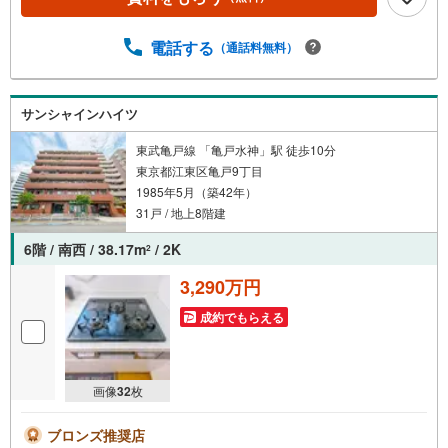
料のご請求はお気軽にどうぞ♪お電話でのお問い合わせも
常時受け付けております！お気軽にお問い合わせくださ
い。
電話する
（通話料無料）
サンシャインハイツ
東武亀戸線 「亀戸水神」駅 徒歩10分
東京都江東区亀戸9丁目
1985年5月（築42年）
31戸 / 地上8階建
6階 / 南西 / 38.17m
/ 2K
2
3,290万円
成約でもらえる
画像
32
枚
ブロンズ推奨店