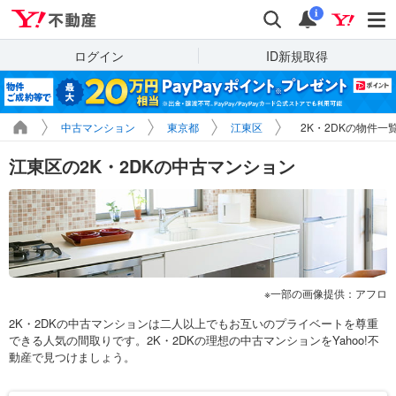
Yahoo!不動産
検索
通知
i
ログイン
ID新規取得
中古マンション
東京都
江東区
2K・2DKの物件一
江東区の2K・2DKの中古マンション
一部の画像提供：アフロ
2K・2DKの中古マンションは二人以上でもお互いのプライベートを尊重
できる人気の間取りです。2K・2DKの理想の中古マンションをYahoo!不
動産で見つけましょう。