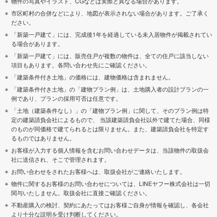
物件の写真やイラスト、CGなどは実際と異なる場合があります。
市区町村の合併などにより、地図が表示されない場合があります。ご了承く
ださい。
「新築一戸建て」には、完成後1年を経過している未入居物件が掲載されてい
る場合があります。
「新築一戸建て」には、販売住戸が複数の物件は、全ての住戸に該当しない
項目もあります。各問い合わせ先にご確認ください。
「建築条件付き土地」の価格には、建物価格は含まれません。
「建築条件付き土地」の「建物プラン例」は、土地購入者の設計プランの一
例であり、プランの採用可否は任意です。
「土地（建築条件なし）」の「建物プラン例」に関して、そのプラン例は特
定の建築請負会社によるもので、 当該建築請負会社以外で建てた場合、同様
のものが同価格で建てられるとは限りません。また、建築請負会社を特定す
るものではありません。
お客様が入力する個人情報を含むお問い合わせデータは、当該物件の取扱会
社に送信され、そこで管理されます。
お問い合わせをされたお客様へは、取扱会社がご連絡いたします。
物件に関するお客様のお問い合わせについては、LINEヤフー株式会社は一切
関与いたしません。取扱会社に直接ご確認ください。
不動産購入の検討、契約にあたってはお客様ご自身が情報を確認し、各会社
より十分な説明を受け判断してください。