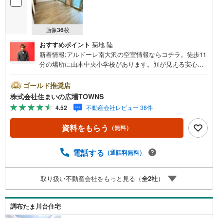
画像
36
枚
おすすめポイント
菊地 陸
新着情報:アルドーレ南大沢の空室情報ならコチラ。徒歩11
分の場所に由木中央小学校があります。顔が見える安心のT
Vインターホン付きです。5.3平米のバルコニー面積の物件
です。BSアンテナ設置済みのため、加入予定の方にはオス
ゴールド推奨店
スメです。圧迫感を感じることのない、前面棟無となって
株式会社住まいの広場TOWNS
おります。動線を意識したデザインのシステムキッチン付
4.52
不動産会社レビュー 38件
きで作業能率が上がります。日常生活で利用頻度の高い水
回りだからこそ、使い勝手のいいシステムキッチンを選ん
資料をもらう
（無料）
でみませんか。バルコニーの広さが5.3平米の物件です。即
入居が可能な為、すぐに引越したいという方向けです。南
西向きの部屋ならお昼から夕方にかけての時間帯に洗濯物
電話する
（通話料無料）
がよく乾きます。セキュリティが充実している物件です。
来訪者を確認できる、TVインターホン付きです。全居室6
取り扱い不動産会社をもっと見る（
全
2
社
）
帖以上ですので、開放感のある演出ができます。この度
は、数ある物件の中から弊社の物件をご覧いただき、誠に
ありがとうございます。もし気になる点があればお気軽に
調布たま川台住宅
お問い合わせください。お客様の理想の住まい探しを、心