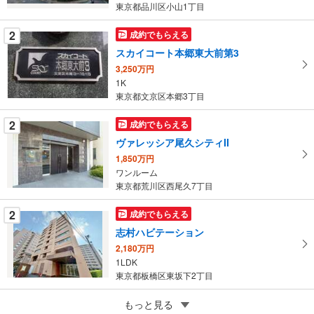
・
東京都品川区小山1丁目
条
件
2
成約でもらえる
を
スカイコート本郷東大前第3
マ
3,250万円
イ
1K
ペ
東京都文京区本郷3丁目
ー
ジ
2
成約でもらえる
に
ヴァレッシア尾久シティII
保
1,850万円
存
ワンルーム
す
東京都荒川区西尾久7丁目
る
2
成約でもらえる
志村ハビテーション
2,180万円
1LDK
東京都板橋区東坂下2丁目
2
もっと見る
成約でもらえる