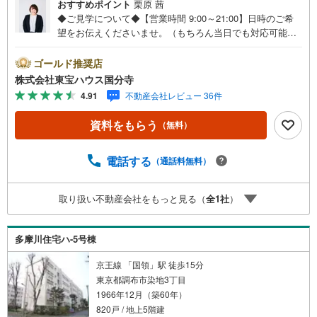
おすすめポイント
栗原 茜
◆ご見学について◆【営業時間 9:00～21:00】日時のご希
望をお伝えくださいませ。（もちろん当日でも対応可能で
す）人気物件は特にお問い合わせが集中するため、お早め
のご連絡をおすすめいたします。「室内・現地を見学す
ゴールド推奨店
る」ボタンよりご予約いただくと、スムーズにご案内可能
株式会社東宝ハウス国分寺
です。事前に鍵の手配や内覧準備が必要な場合がございま
4.91
不動産会社レビュー 36件
すのでご了承ください。◆TOHO HOUSE CLUB◆弊社で売
買いただいたお客様はTOHO HOUSE CLUBにご加入いただ
資料をもらう
（無料）
けます。10～20、30年後のリフォーム、保険やローンの見
直し、相続や資産運用など、将来にわたってのサポートを
ご提供いたします。◆FPによるライフサポート◆専属ファ
電話する
（通話料無料）
イナンシャルプランナーが住宅ローン・保険・税金・資産
運用・相続など幅広くアドバイスいたします。ご契約前後
取り扱い不動産会社をもっと見る（
全
1
社
）
を問わず、安心してご利用いただけます。◆安心の環境◆
無料駐車場、キッズスペースを完備し、ご家族でのご来店
も安心です。の体制で皆様の住まい探しをサポートいたし
多摩川住宅ハ-5号棟
ます。
京王線 「国領」駅 徒歩15分
東京都調布市染地3丁目
1966年12月（築60年）
820戸 / 地上5階建