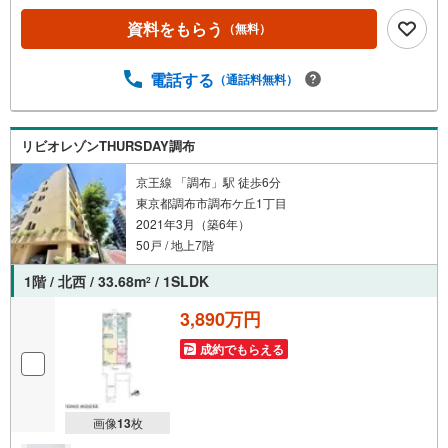
00～21:00】人気物件は特に問い合わせが集中するため、お
資料をもらう
（無料）
早めにお電話くださいませ。「室内・現地を見学する」ボ
タンよりご予約いただくとご見学がスムーズとなります。■
TOHO HOUSE CLUB■弊社で売買されたお客様はTOHO H
電話する
（通話料無料）
OUSE CLUBに加入可能。10～20年後のリフォーム、保険
の見直しや借り換えなど、オンラインでやりとりができま
す。■FPによるファイナンシャルライフサポート■ファイナ
リビオレゾンTHURSDAY調布
ンシャルプランナーが住宅ローン、保険・税金、資産運
用、相続などの対策をアドバイスを致します。
京王線 「調布」駅 徒歩6分
東京都調布市調布ケ丘1丁目
2021年3月（築6年）
50戸 / 地上7階
1階 / 北西 / 33.68m
/ 1SLDK
2
3,890万円
成約でもらえる
画像
13
枚