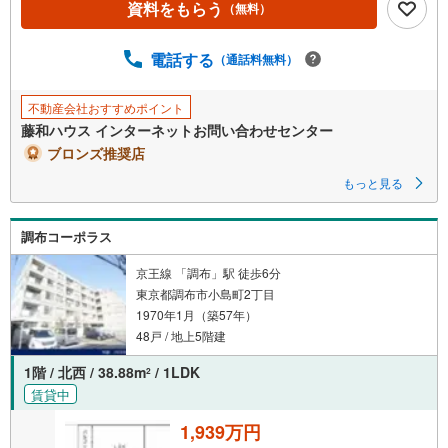
資料をもらう
（無料）
電話する
（通話料無料）
不動産会社おすすめポイント
藤和ハウス インターネットお問い合わせセンター
ブロンズ推奨店
もっと見る
調布コーポラス
京王線 「調布」駅 徒歩6分
東京都調布市小島町2丁目
1970年1月（築57年）
48戸 / 地上5階建
1階 / 北西 / 38.88m
/ 1LDK
2
賃貸中
1,939万円