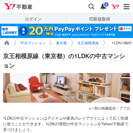
Yahoo!不動産
検索
通知
i
ログイン
ID新規取得
中古マンション
東京都
京王相模原線
1LDKの物件
京王相模原線（東京都）の1LDKの中古マンシ
ョン
一部の画像提供：アフロ
1LDKの中古マンションはアイテムや家具のレイアウトによって広く快適
に使うことができます。1LDKの理想の中古マンションをYahoo!不動産で
見つけましょう。