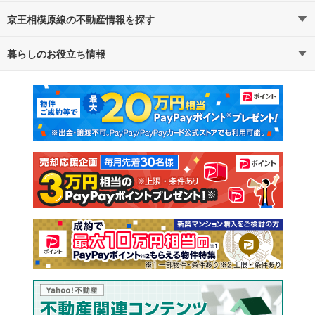
京王相模原線の不動産情報を探す
路線・駅から探す
地域から探す
暮らしのお役立ち情報
不動産・住宅
賃貸住宅
通勤・通学時間から探す
地図から探す
マンションカタログ
教えて！住まいの先生
新築マンション
中古マンション
新築一戸建て
中古一戸建て
注文住宅
土地
売却査定