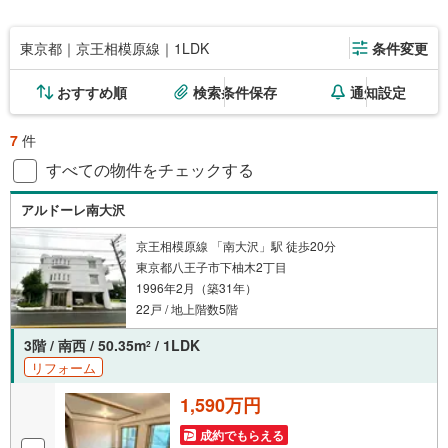
東京都｜京王相模原線｜1LDK
条件変更
おすすめ順
検索条件保存
通知設定
7
件
すべての物件をチェックする
アルドーレ南大沢
京王相模原線 「南大沢」駅 徒歩20分
東京都八王子市下柚木2丁目
1996年2月（築31年）
22戸 / 地上階数5階
3階 / 南西 / 50.35m
/ 1LDK
2
リフォーム
1,590万円
成約でもらえる