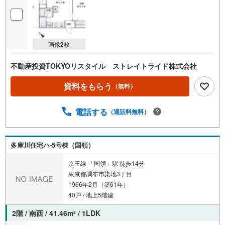
画像
2
枚
不動産投資TOKYOリスタイル ストレイトライド株式会社
資料をもらう
（無料）
電話する
（通話料無料）
多摩川住宅ハ-5号棟（国領）
京王線 「国領」駅 徒歩14分
東京都調布市染地3丁目
1966年2月（築61年）
40戸 / 地上5階建
2階 / 南西 / 41.46m
/ 1LDK
2