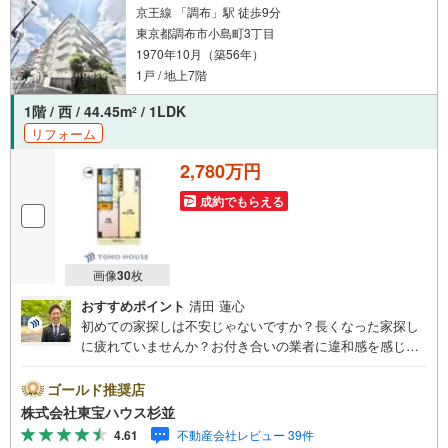
を込めてお手伝いさせていただきます。
京王線 「調布」駅 徒歩9分
東京都調布市小島町3丁目
1970年10月（築56年）
1戸 / 地上7階
1階 / 西 / 44.45m
/ 1LDK
2
リフォーム
2,780万円
成約でもらえる
画像
30
枚
おすすめポイント
清田 蓮心
初めての家探しは不安じゃないですか？長くなった家探し
に疲れていませんか？お付き合いの業者に違和感を感じて
いませんか？東宝ハウス杉並は仲介業者です。仲介に特化
したプロが、何のしがらみもなく、お客様の理想の物件を
ゴールド推奨店
お探しします。東宝ハウス杉並【（FD）:】ご見学希望の物
株式会社東宝ハウス杉並
件以外も併せてご案内させていただきます。遠慮なくご希
4.61
不動産会社レビュー 39件
望をお伝えくださいませ。■ご見学について■【営業時間 9: