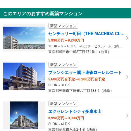
ウエストサイド新宿御苑
1,820万円
このエリアのおすすめ新築マンション
ワンルーム
東京都渋谷区千駄ヶ谷5丁目
新築マンション
センチュリー町田（THE MACHIDA CLASS PROJECT）
5,998万円～9,248万円
1LDK＋S～4LDK ※Sはサービスルーム（納戸）です。
東京都町田市中町2丁目474番1（地番）
新築マンション
ブランシエラ三鷹下連雀ローレルコート
5,600万円台予定～8,200万円台予定
2LDK～3LDK
東京都三鷹市下連雀八丁目488-1（地番）
新築マンション
エクセレントシティ多摩永山
3,998万円～9,998万円
2LDK～4LDK
東京都多摩市永山2-1-8（地番）