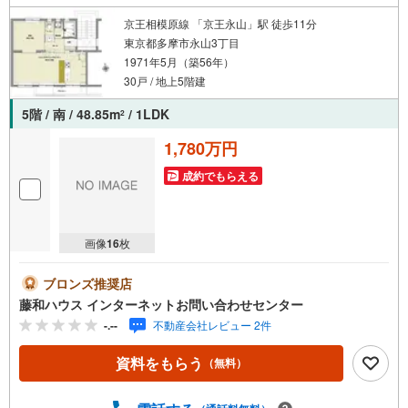
京王相模原線 「京王永山」駅 徒歩11分
東京都多摩市永山3丁目
1971年5月（築56年）
30戸 / 地上5階建
5階 / 南 / 48.85m
/ 1LDK
2
1,780万円
成約でもらえる
画像
16
枚
ブロンズ推奨店
藤和ハウス インターネットお問い合わせセンター
-.--
不動産会社レビュー 2件
資料をもらう
（無料）