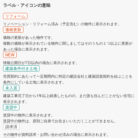
ラベル・アイコンの意味
国立市
福生市
リフォーム
リノベーション・リフォーム済み（予定含む）の物件に表示されます。
価格更新
狛江市
東大和市
価格の更新があった物件です。
複数の価格が表示されている物件に関しましてはそのうちの１つ以上に更新が
清瀬市
東久留米市
あった場合に表示されます。
NEW
武蔵村山市
多摩市
情報公開日が7日以内の場合に表示されます。
建築条件付き土地
売買契約にあたって一定期間内に特定の建設会社と建築請負契約を結ぶことを
稲城市
羽村市
条件にしている土地に表示されます。
未入居
あきる野市
西東京市
建築工事完了日から1年以上経過したものの、まだ誰も住んだことがない住宅に
表示されます。
賃貸中
賃貸中の物件に表示されます。
賃貸中の物件は、原則ご自身でお住まいいただくことができません。
請求済
その物件が資料請求・お問い合わせ済みの場合に表示されます。