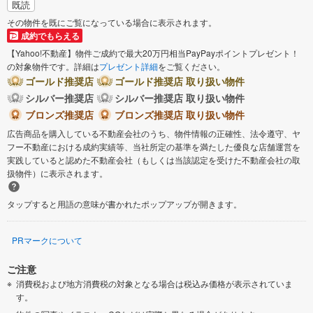
既読
その物件を既にご覧になっている場合に表示されます。
成約でもらえる
【Yahoo!不動産】物件ご成約で最大20万円相当PayPayポイントプレゼント！
の対象物件です。詳細は
プレゼント詳細
をご覧ください。
ゴールド推奨店
ゴールド推奨店 取り扱い物件
シルバー推奨店
シルバー推奨店 取り扱い物件
ブロンズ推奨店
ブロンズ推奨店 取り扱い物件
広告商品を購入している不動産会社のうち、物件情報の正確性、法令遵守、ヤ
フー不動産における成約実績等、当社所定の基準を満たした優良な店舗運営を
実践していると認めた不動産会社（もしくは当該認定を受けた不動産会社の取
扱物件）に表示されます。
タップすると用語の意味が書かれたポップアップが開きます。
PRマークについて
ご注意
消費税および地方消費税の対象となる場合は税込み価格が表示されていま
す。