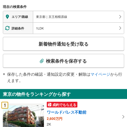
現在の検索条件
東京都｜京王相模原線
エリア/路線
1LDK
詳細条件
こ
新着物件通知を受け取る
の
検
索
検索条件を保存する
条
件
保存した条件の確認・通知設定の変更・解除は
マイページ
から行
で
えます。
通
知
東京の物件をランキングから探す
を
受
1
成約でもらえる
け
ワールドパレス不動前
取
2,600万円
る
2K