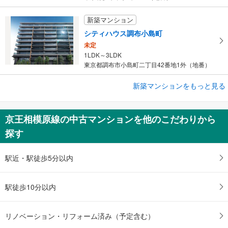
新築マンション
シティハウス調布小島町
未定
1LDK～3LDK
東京都調布市小島町二丁目42番地1外（地番）
新築マンションをもっと見る
新築マンション
多摩川シーズンズ
5,198万円～7,838万円
京王相模原線の中古マンションを他のこだわりから
2LDK～4LDK
探す
東京都狛江市西和泉2丁目2338番1、東京都調布市染地3丁目1番…
駅近・駅徒歩5分以内
駅徒歩10分以内
リノベーション・リフォーム済み（予定含む）