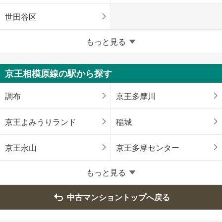
世田谷区
東京23区以外
もっと見る
八王子市
立川市
京王相模原線の駅から探す
武蔵野市
三鷹市
調布
京王多摩川
青梅市
府中市
京王よみうりランド
稲城
昭島市
調布市
京王永山
京王多摩センター
町田市
小金井市
もっと見る
小平市
日野市
中古マンショントップへ戻る
東村山市
国分寺市