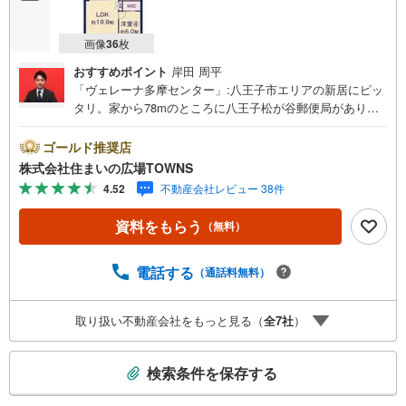
画像
36
枚
おすすめポイント
岸田 周平
「ヴェレーナ多摩センター」:八王子市エリアの新居にピッ
タリ。家から78mのところに八王子松が谷郵便局がありま
す。中古でありながら、綺麗で機能的な設備のあるマンシ
ョンです。バルコニーの広さが4.6平米の物件です。南向き
ゴールド推奨店
の物件です。家族におすすめな4LDK。設備も充実していま
株式会社住まいの広場TOWNS
す。浴室乾燥機付きの物件なので、乾燥機で浴室を乾燥さ
4.52
不動産会社レビュー 38件
せることができるのでカビの繁殖を防ぐことに役立ちま
す。【年中無休/9:00～21:00】人気物件は特にお問い合わ
資料をもらう
（無料）
せが集中するため、お早めにお電話下さい。「室内・現地
を見学する」ボタンよりご予約頂くとご見学がスムーズで
す。■その他、各種ご相談も承っております。○住宅ローン
電話する
（通話料無料）
のご相談○ライフプランのシミュレーション■住まいの広場
TOWNSからお客様へ経験豊富なスタッフが親身になってお
取り扱い不動産会社をもっと見る（
全
7
社
）
客様に合った物件をご紹介させて頂きます！ /他社様掲載物
件も併せてご紹介可能ですのでお気軽にお問い合わせ下さ
こ
い♪駐車場もございますので、お車でのお越しも大歓迎で
検索条件を保存する
す！
の
検