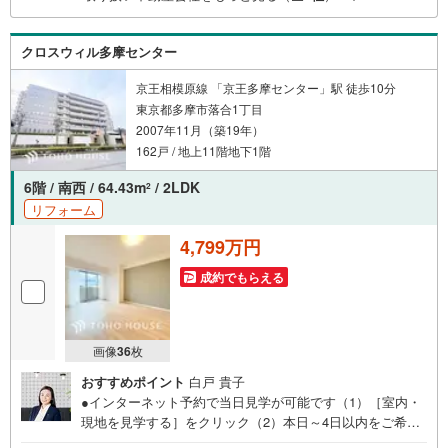
クロスウィル多摩センター
京王相模原線 「京王多摩センター」駅 徒歩10分
東京都多摩市落合1丁目
2007年11月（築19年）
162戸 / 地上11階地下1階
6階 / 南西 / 64.43m
/ 2LDK
2
リフォーム
4,799万円
成約でもらえる
画像
36
枚
おすすめポイント
白戸 貴子
●インターネット予約で当日見学が可能です（1）［室内・
現地を見学する］をクリック（2）本日～4日以内をご希望
の方は「ご要望・ご質問欄」に希望日時をご記入くださ