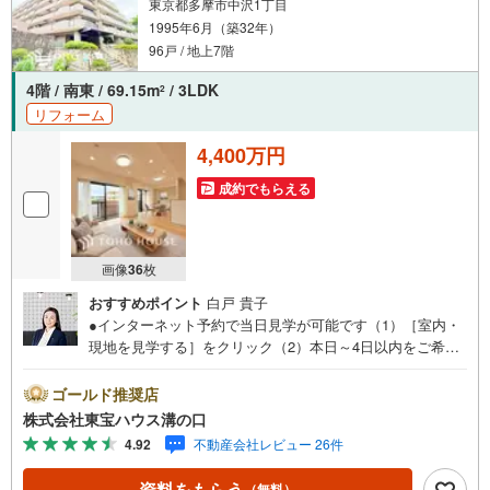
東京都多摩市中沢1丁目
1995年6月（築32年）
96戸 / 地上7階
4階 / 南東 / 69.15m
/ 3LDK
2
リフォーム
4,400万円
成約でもらえる
画像
36
枚
おすすめポイント
白戸 貴子
●インターネット予約で当日見学が可能です（1）［室内・
現地を見学する］をクリック（2）本日～4日以内をご希望
の方は「ご要望・ご質問欄」に希望日時をご記入くださ
い！●10:00～21:00はお電話でのお問い合わせがスムーズで
ゴールド推奨店
す。【Yahoo！ 不動産キャンペーン対象店舗】当店で物件
株式会社東宝ハウス溝の口
を成約するとPayPayポイントがもらえる「Yahoo！不動産
4.92
不動産会社レビュー 26件
物件ご成約キャンペーン」の対象になります。「資料をも
らう」「見学予約をする」ボタンからお問い合わせくださ
資料をもらう
（無料）