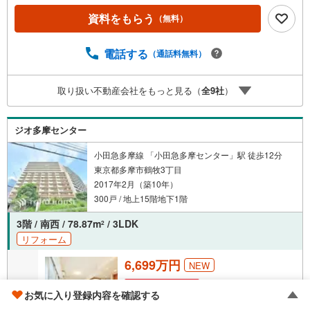
資料をもらう
（無料）
電話する
（通話料無料）
取り扱い不動産会社をもっと見る（
全
9
社
）
ジオ多摩センター
小田急多摩線 「小田急多摩センター」駅 徒歩12分
東京都多摩市鶴牧3丁目
2017年2月（築10年）
300戸 / 地上15階地下1階
3階 / 南西 / 78.87m
/ 3LDK
2
リフォーム
6,699万円
NEW
成約でもらえる
お気に入り登録内容を確認する