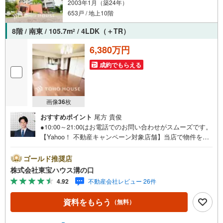
2003年1月（築24年）
653戸 / 地上10階
8階 / 南東 / 105.7m
/ 4LDK（＋TR）
2
6,380万円
成約でもらえる
画像
36
枚
おすすめポイント
尾方 貴俊
●10:00～21:00はお電話でのお問い合わせがスムーズです。
【Yahoo！ 不動産キャンペーン対象店舗】当店で物件を成
約するとPayPayポイントがもらえる「Yahoo！不動産 物件
ご成約キャンペーン」の対象になります。「資料をもら
ゴールド推奨店
う」「見学予約をする」ボタンからお問い合わせくださ
株式会社東宝ハウス溝の口
い。※必ずYahoo！ JAPAN IDでログインしてください。※P
4.92
不動産会社レビュー 26件
ayPayポイントは出金と譲渡はできません。たくさんのお
客様からのお言葉に感謝してこれからも楽しく素敵なお家
資料をもらう
（無料）
探しをお約束します。お家探しを始めてみようと思われた
らまずは、お気軽に東宝ハウス溝の口に相談してみません