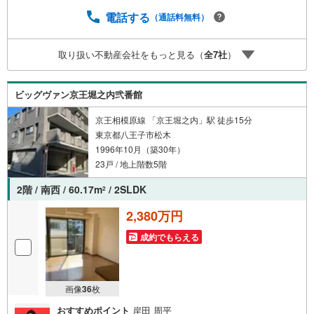
険も減らすことができます。日中心地よく過ごせる、南向
きの物件はいかがでしょうか。来訪者の顔が見えるTVイン
電話する
（通話料無料）
ターホン付き。お子様のいらっしゃるご家庭にもお勧め
の、3LDK物件で子供達と楽しく生活を送りましょう。時間
取り扱い不動産会社をもっと見る（
全
7
社
）
帯やシーズンを選ばずいつでも好きなときに洗濯できる、
浴室乾燥機付きの物件です。専有面積71.71平米なので、家
族向けです。数ある物件の中から弊社の物件をご覧いただ
ビッグヴァン京王堀之内弐番館
き、ありがとうございます。心を込めてお手伝いさせて下
さい
京王相模原線 「京王堀之内」駅 徒歩15分
東京都八王子市松木
1996年10月（築30年）
23戸 / 地上階数5階
2階 / 南西 / 60.17m
/ 2SLDK
2
2,380万円
成約でもらえる
画像
36
枚
おすすめポイント
岸田 周平