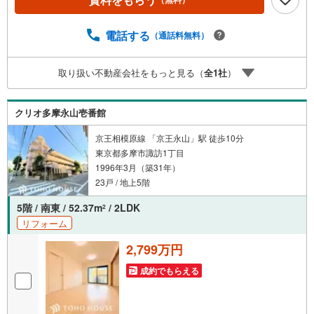
い。※必ずYahoo！ JAPAN IDでログインしてください。※P
ayPayポイントは出金と譲渡はできません。たくさんのお
客様からのお言葉に感謝してこれからも楽しく素敵なお家
電話する
（通話料無料）
探しをお約束します。お家探しを始めてみようと思われた
らまずは、お気軽に東宝ハウス溝の口に相談してみません
取り扱い不動産会社をもっと見る（
全
1
社
）
か？何も決まっていなくて大丈夫！まずはお客様の夢をお
聞かせ下さい！未来の「不安」を「安心」に変える「未来
カレンダー」もご来店時に好評です。スタッフ一同いつで
クリオ多摩永山壱番館
もお客様のお問合せをお待ちしております。
京王相模原線 「京王永山」駅 徒歩10分
東京都多摩市諏訪1丁目
1996年3月（築31年）
23戸 / 地上5階
5階 / 南東 / 52.37m
/ 2LDK
2
リフォーム
2,799万円
成約でもらえる