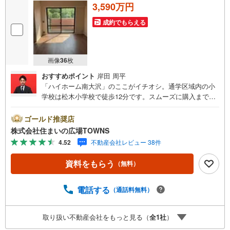
3,590万円
成約でもらえる
画像
36
枚
おすすめポイント
岸田 周平
「ハイホーム南大沢」のここがイチオシ。通学区域内の小
学校は松木小学校で徒歩12分です。スムーズに購入まで辿
り着けるということも中古マンションの利点です。子供が
のびのび走り回れる3LDKの物件はこちらです。専有面積が
ゴールド推奨店
68.99平米と十分な広さでゆったりと生活できるのではない
株式会社住まいの広場TOWNS
のでしょうか。荷物が届く予定があっても、宅配ボックス
4.52
不動産会社レビュー 38件
があれば気にせず外出することができます。駅から徒歩15
分の物件はいかがですか。浴室乾燥機のあるお風呂場は洗
資料をもらう
（無料）
濯物を干すときにも便利です。多くの方に好評な、清潔感
のある室内が魅力の中古マンションです。安心のオートロ
ック設備で、女性にもおすすめできる物件です。13.71平米
電話する
（通話料無料）
のバルコニーが付いた物件です。4人家族にぴったりの広さ
のある3LDKの物件情報は当社まで。機能的で使いやすいシ
取り扱い不動産会社をもっと見る（
全
1
社
）
ステムキッチン付きなので、お料理を楽しめます。防犯カ
メラが付いており、安全面も配慮されています。数ある物