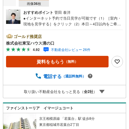
画像
36
枚
おすすめポイント
菅田 泰洋
●インターネット予約で当日見学が可能です（1）［室内・
現地を見学する］をクリック（2）本日～4日以内をご希望
の方は「ご要望・ご質問欄」に希望日時をご記入くださ
い！●10:00～21:00はお電話でのお問い合わせがスムーズで
ゴールド推奨店
す。【Yahoo！ 不動産キャンペーン対象店舗】当店で物件
株式会社東宝ハウス溝の口
を成約するとPayPayポイントがもらえる「Yahoo！不動産
4.92
不動産会社レビュー 26件
物件ご成約キャンペーン」の対象になります。「資料をも
らう」「見学予約をする」ボタンからお問い合わせくださ
資料をもらう
（無料）
い。※必ずYahoo！ JAPAN IDでログインしてください。※P
ayPayポイントは出金と譲渡はできません。たくさんのお
客様からのお言葉に感謝してこれからも楽しく素敵なお家
電話する
（通話料無料）
探しをお約束します。お家探しを始めてみようと思われた
らまずは、お気軽に東宝ハウス溝の口に相談してみません
取り扱い不動産会社をもっと見る（
全
2
社
）
か？何も決まっていなくて大丈夫！まずはお客様の夢をお
聞かせ下さい！未来の「不安」を「安心」に変える「未来
カレンダー」もご来店時に好評です。スタッフ一同いつで
ファインストーリア イマージュコート
もお客様のお問合せをお待ちしております。
京王相模原線 「若葉台」駅 徒歩8分
東京都稲城市若葉台2丁目