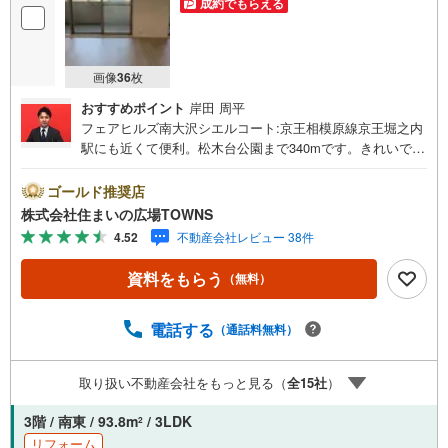
成約でもらえる
画像
36
枚
おすすめポイント
岸田 周平
フェアヒルズ南大沢シエルコート:京王相模原線京王堀之内
駅にも近くて便利。松木台公園まで340mです。きれいで便
利な中古マンションで優雅な生活をおくりましょう。浴室
乾燥機付きの物件であれば、雨の日で濡れた上着や傘もす
ゴールド推奨店
ぐに乾燥できます。不在時や家にいながら応対できないと
株式会社住まいの広場TOWNS
きでも宅配ボックスに荷物が届けられるので、配達時間を
4.52
不動産会社レビュー 38件
気にせずに生活を送ることができます。駅徒歩15分の場所
にある物件です。南東向きの物件です。【年中無休/9:00～
資料をもらう
（無料）
21:00】人気物件は特にお問い合わせが集中するため、お早
めにお電話下さい。「室内・現地を見学する」ボタンより
ご予約頂くとご見学がスムーズです。■その他、各種ご相談
電話する
（通話料無料）
も承っております。○住宅ローンのご相談○ライフプランの
シミュレーション■住まいの広場TOWNSからお客様へ経験
取り扱い不動産会社をもっと見る（
全
15
社
）
豊富なスタッフが親身になってお客様に合った物件をご紹
介させて頂きます！ /他社様掲載物件も併せてご紹介可能で
3階 / 南東 / 93.8m
/ 3LDK
2
すのでお気軽にお問い合わせ下さい♪駐車場もございます
リフォーム
ので、お車でのお越しも大歓迎です！