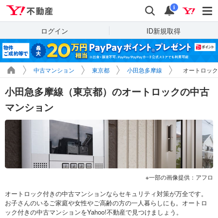
Yahoo!不動産
検索
通知
i
ログイン
ID新規取得
中古マンション
東京都
小田急多摩線
オートロック
小田急多摩線（東京都）のオートロックの中古
マンション
一部の画像提供：アフロ
オートロック付きの中古マンションならセキュリティ対策が万全です。
お子さんのいるご家庭や女性やご高齢の方の一人暮らしにも。オートロ
ック付きの中古マンションをYahoo!不動産で見つけましょう。