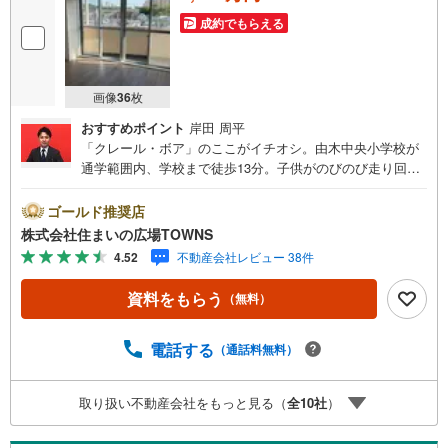
成約でもらえる
画像
36
枚
おすすめポイント
岸田 周平
「クレール・ボア」のここがイチオシ。由木中央小学校が
通学範囲内、学校まで徒歩13分。子供がのびのび走り回れ
る3LDKの物件はこちらです。こちらは南向きの物件です。
ぜひ一度ご覧ください。宅配ボックスがあれば就寝中やリ
ゴールド推奨店
モートワークなど自宅にいても手が離せないときに、再配
株式会社住まいの広場TOWNS
達の手間なしに荷物を受け取れます。駅徒歩15分の場所に
4.52
不動産会社レビュー 38件
ある物件です。動線を意識したデザインのシステムキッチ
ン付きで作業能率が上がります。駐車場利用代金は1ヵ月10
資料をもらう
（無料）
000円です。駅まで徒歩15分の物件です。来訪者の顔が見
えるTVインターホン付き。内装リフォーム済みなので、新
しくなった住まいで生活を始めることができます。7.5平米
電話する
（通話料無料）
のバルコニー面積の物件です。魅力が満載の素敵な3LDK物
件の情報をご用意しています。こちらは南向きの物件で
取り扱い不動産会社をもっと見る（
全
10
社
）
す。ぜひ一度ご覧ください。この度は、数ある物件の中か
ら弊社の物件をご覧いただき、誠にありがとうございま
す。もし気になる点があればお気軽にお問い合わせくださ