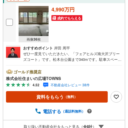
4,990万円
成約でもらえる
画像
36
枚
おすすめポイント
岸田 周平
ぜひ一度見ていただきたい、「フェアヒルズ南大沢ブリー
ズコート」です。松木台公園まで340mです。駐車スペース
の利用料として、月6700円が必要です。専有面積93.8平米
の物件は住み心地が良いと評判です。梅雨や花粉などで洗
ゴールド推奨店
濯物を外干しできない時期でも部屋干ししなくて済む、浴
株式会社住まいの広場TOWNS
室乾燥機付きの物件です。いつでもゴミ出しができるの
4.52
不動産会社レビュー 38件
で、衛生的です。コチラの物件の向きは、南東向きの物件
です。
資料をもらう
（無料）
電話する
（通話料無料）
取り扱い不動産会社をもっと見る（
全
8
社
）