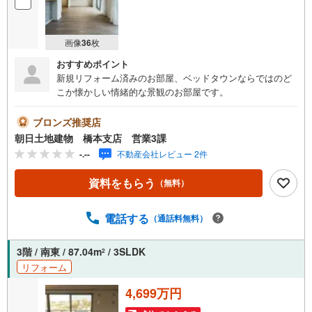
画像
36
枚
おすすめポイント
新規リフォーム済みのお部屋、ベッドタウンならではのど
こか懐かしい情緒的な景観のお部屋です。
ブロンズ推奨店
朝日土地建物 橋本支店 営業3課
-.--
不動産会社レビュー 2件
資料をもらう
（無料）
電話する
（通話料無料）
3階 / 南東 / 87.04m
/ 3SLDK
2
リフォーム
4,699万円