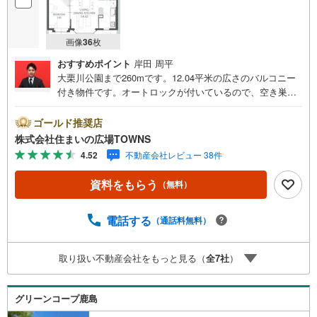
画像
36
枚
おすすめポイント
岸田 周平
大栗川公園まで260mです。12.04平米の広さのバルコニー
付き物件です。オートロックが付いているので、空き巣な
どの危険も減らすことができます。24時間ゴミ出し可能な
ので、部屋の衛生環境を保つことができます。駅から徒歩9
ゴールド推奨店
分圏内の物件です。南東向きの物件のご紹介です。物件の
株式会社住まいの広場TOWNS
向きも確認しておきましょう。70.24平米の専有面積でスペ
4.52
不動産会社レビュー 38件
ースの面でも問題なく快適に過ごせますよ。南東向きの物
件のご紹介です。物件の向きも確認しておきましょう。駐
資料をもらう
（無料）
車場利用代金は1ヵ月11000円です。訪問者をカメラで確認
できるTVインターホン設置済み。荷物を非対面非接触で受
け取れる宅配ボックスは、対面での受け渡しに不安がある
電話する
（通話料無料）
方におすすめです。12.04平米のバルコニー面積の物件で
す。専有面積は70.24平米となっており広々とした空間で生
取り扱い不動産会社をもっと見る（
全
7
社
）
活することができます。いつでもゴミ出しができるので、
部屋の悪臭を予防することができます。数ある物件の中か
ら弊社の物件をご覧いただき、ありがとうございます。心
グリーンコープ鹿島
を込めてお手伝いさせて下さい