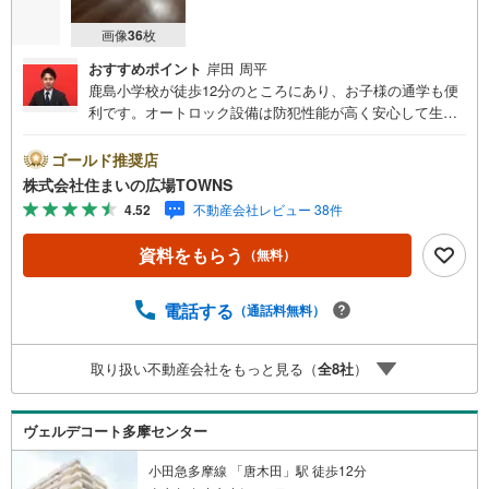
画像
36
枚
おすすめポイント
岸田 周平
鹿島小学校が徒歩12分のところにあり、お子様の通学も便
利です。オートロック設備は防犯性能が高く安心して生活
ができます。使いやすくおしゃれでニーズの高いシステム
キッチン付きの物件です。専有面積71.4平米の物件で広々
ゴールド推奨店
してます。来客が一目でわかるTVインターホン付き。中古
株式会社住まいの広場TOWNS
でありながら、室内もきれいな一押しのマンションとなっ
4.52
不動産会社レビュー 38件
ています。徒歩10分圏内に立地する物件です。【年中無休/
9:00～21:00】人気物件は特にお問い合わせが集中するた
資料をもらう
（無料）
め、お早めにお電話下さい。「室内・現地を見学する」ボ
タンよりご予約頂くとご見学がスムーズです。■その他、各
種ご相談も承っております。○住宅ローンのご相談○ライフ
電話する
（通話料無料）
プランのシミュレーション■住まいの広場TOWNSからお客
様へ経験豊富なスタッフが親身になってお客様に合った物
取り扱い不動産会社をもっと見る（
全
8
社
）
件をご紹介させて頂きます！ /他社様掲載物件も併せてご紹
介可能ですのでお気軽にお問い合わせ下さい♪駐車場もご
ざいますので、お車でのお越しも大歓迎です！
ヴェルデコート多摩センター
小田急多摩線 「唐木田」駅 徒歩12分