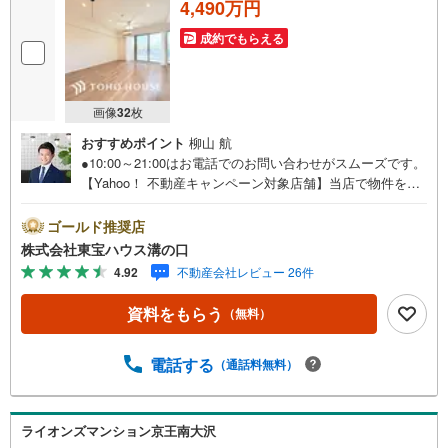
4,490万円
成約でもらえる
画像
32
枚
おすすめポイント
柳山 航
●10:00～21:00はお電話でのお問い合わせがスムーズです。
【Yahoo！ 不動産キャンペーン対象店舗】当店で物件を成
約するとPayPayポイントがもらえる「Yahoo！不動産 物件
ご成約キャンペーン」の対象になります。「資料をもら
ゴールド推奨店
う」「見学予約をする」ボタンからお問い合わせくださ
株式会社東宝ハウス溝の口
い。※必ずYahoo！ JAPAN IDでログインしてください。※P
4.92
不動産会社レビュー 26件
ayPayポイントは出金と譲渡はできません。たくさんのお
客様からのお言葉に感謝してこれからも楽しく素敵なお家
資料をもらう
（無料）
探しをお約束します。お家探しを始めてみようと思われた
らまずは、お気軽に東宝ハウス溝の口に相談してみません
か？何も決まっていなくて大丈夫！まずはお客様の夢をお
電話する
（通話料無料）
聞かせ下さい！未来の「不安」を「安心」に変える「未来
カレンダー」もご来店時に好評です。スタッフ一同いつで
もお客様のお問合せをお待ちしております。
ライオンズマンション京王南大沢