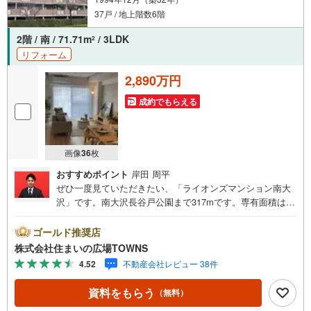
37戸 / 地上階数6階
2階 / 南 / 71.71m
/ 3LDK
2
リフォーム
2,890万円
成約でもらえる
画像
36
枚
おすすめポイント
岸田 周平
ぜひ一度見ていただきたい、「ライオンズマンション南大
沢」です。南大沢長谷戸公園まで317mです。専有面積は7
1.71平米となっており広さも十分ではないでしょうか。8.6
2平米のバルコニー面積の物件です。セキュリティが充実し
ゴールド推奨店
ている物件です。顔が見える安心のTVインターホン付きで
株式会社住まいの広場TOWNS
す。不在時や家にいながら応対できないときでも宅配ボッ
4.52
不動産会社レビュー 38件
クスに荷物が届けられるので、配達時間を気にせずに生活
を送ることができます。バルコニーの広さが8.62平米の物
資料をもらう
（無料）
件です。オートロックが付いているので、空き巣などの危