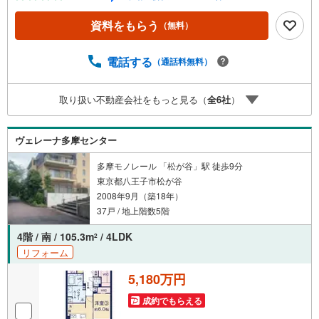
ローン相談会も同時開催中無理のない住宅ローンの試算や
ご購入の際にかかる諸費用の概算も行っております。しっ
資料をもらう
（無料）
かりとした資金計画のアドバイスをさせて頂きますので、
お気軽にご相談ください。
電話する
（通話料無料）
取り扱い不動産会社をもっと見る（
全
6
社
）
ヴェレーナ多摩センター
多摩モノレール 「松が谷」駅 徒歩9分
東京都八王子市松が谷
2008年9月（築18年）
37戸 / 地上階数5階
4階 / 南 / 105.3m
/ 4LDK
2
リフォーム
5,180万円
成約でもらえる