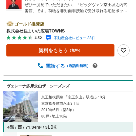
ぜひ一度見ていただきたい、「ビッグヴァン京王堀之内弐
番館」です。荷物を非対面非接触で受け取れる宅配ボック
スは、対面での受け渡しに不安がある方におすすめです。
デザイン性のあるシステムキッチン付きなので、キッチン
ゴールド推奨店
がお洒落なスペースになっています。空き巣を抑止するオ
株式会社住まいの広場TOWNS
ートロック付き物件なので、安心して生活することができ
4.52
不動産会社レビュー 38件
ます。この物件は快適な室内環境が魅力の中古マンション
となっています。モニターから顔が見えるTVインターホン
資料をもらう
（無料）
付きです。家族団らんの部屋がある2SLDKの物件はファミ
リーにオススメ。
電話する
（通話料無料）
ヴェレーナ多摩永山ザ・シーズンズ
京王相模原線 「京王永山」駅 徒歩13分
東京都多摩市永山3丁目
2019年6月（築8年）
80戸 / 地上10階
4階 / 西 / 71.34m
/ 3LDK
2