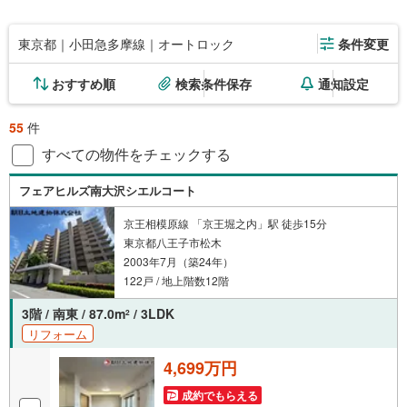
東京都｜小田急多摩線｜オートロック
条件変更
おすすめ順
検索条件保存
通知設定
55
件
すべての物件をチェックする
フェアヒルズ南大沢シエルコート
京王相模原線 「京王堀之内」駅 徒歩15分
東京都八王子市松木
2003年7月（築24年）
122戸 / 地上階数12階
3階 / 南東 / 87.0m
/ 3LDK
2
リフォーム
4,699万円
成約でもらえる