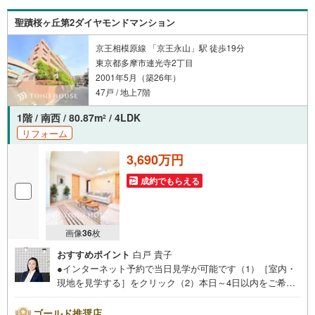
件の中から弊社の物件をご覧いただき、ありがとうござい
聖蹟桜ヶ丘第2ダイヤモンドマンション
ます。心を込めてお手伝いさせて下さい
京王相模原線 「京王永山」駅 徒歩19分
東京都多摩市連光寺2丁目
2001年5月（築26年）
47戸 / 地上7階
1階 / 南西 / 80.87m
/ 4LDK
2
リフォーム
3,690万円
成約でもらえる
画像
36
枚
おすすめポイント
白戸 貴子
●インターネット予約で当日見学が可能です（1）［室内・
現地を見学する］をクリック（2）本日～4日以内をご希望
の方は「ご要望・ご質問欄」に希望日時をご記入くださ
い！●10:00～21:00はお電話でのお問い合わせがスムーズで
ゴールド推奨店