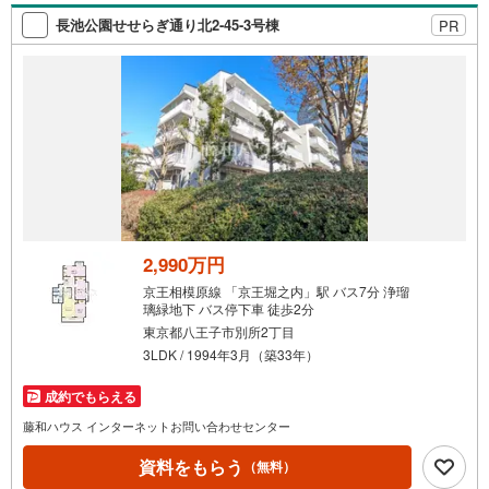
索
長池公園せせらぎ通り北2-45-3号棟
PR
条
件
で
通
知
を
受
け
取
る
2,990万円
・
京王相模原線 「京王堀之内」駅 バス7分 浄瑠
条
璃緑地下 バス停下車 徒歩2分
件
東京都八王子市別所2丁目
を
3LDK / 1994年3月（築33年）
マ
成約でもらえる
イ
ペ
藤和ハウス インターネットお問い合わせセンター
ー
資料をもらう
（無料）
ジ