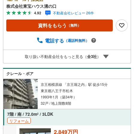
す。【Yahoo！ 不動産キャンペーン対象店舗】当店で物件
株式会社東宝ハウス溝の口
を成約するとPayPayポイントがもらえる「Yahoo！不動産
4.92
不動産会社レビュー 26件
物件ご成約キャンペーン」の対象になります。「資料をも
らう」「見学予約をする」ボタンからお問い合わせくださ
資料をもらう
（無料）
い。※必ずYahoo！ JAPAN IDでログインしてください。※P
ayPayポイントは出金と譲渡はできません。たくさんのお
客様からのお言葉に感謝してこれからも楽しく素敵なお家
電話する
（通話料無料）
探しをお約束します。お家探しを始めてみようと思われた
らまずは、お気軽に東宝ハウス溝の口に相談してみません
取り扱い不動産会社をもっと見る（
全
3
社
）
か？何も決まっていなくて大丈夫！まずはお客様の夢をお
聞かせ下さい！未来の「不安」を「安心」に変える「未来
カレンダー」もご来店時に好評です。スタッフ一同いつで
クレール・ボア
もお客様のお問合せをお待ちしております。
京王相模原線 「京王堀之内」駅 徒歩15分
東京都八王子市松木
1993年1月（築34年）
32戸 / 地上階数8階
7階 / 南 / 72.0m
/ 3LDK
2
リフォーム
2,849万円