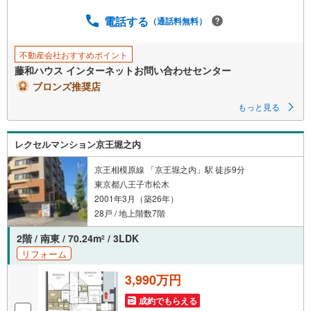
に
電話する
保
（通話料無料）
存
す
不動産会社おすすめポイント
る
藤和ハウス インターネットお問い合わせセンター
ブロンズ推奨店
もっと見る
レクセルマンション京王堀之内
京王相模原線 「京王堀之内」駅 徒歩9分
東京都八王子市松木
2001年3月（築26年）
28戸 / 地上階数7階
2階 / 南東 / 70.24m
/ 3LDK
2
リフォーム
3,990万円
成約でもらえる