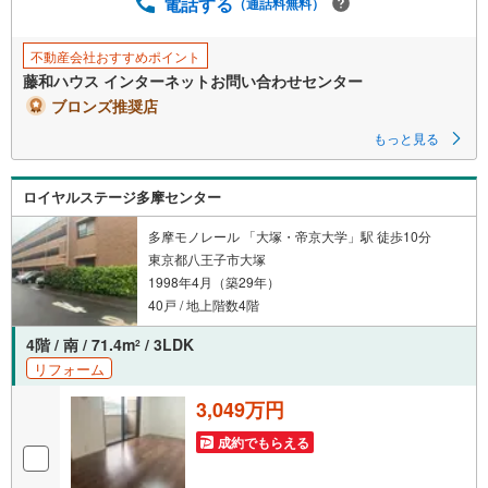
電話する
（通話料無料）
不動産会社おすすめポイント
藤和ハウス インターネットお問い合わせセンター
ブロンズ推奨店
もっと見る
ロイヤルステージ多摩センター
多摩モノレール 「大塚・帝京大学」駅 徒歩10分
東京都八王子市大塚
1998年4月（築29年）
40戸 / 地上階数4階
4階 / 南 / 71.4m
/ 3LDK
2
リフォーム
3,049万円
成約でもらえる