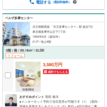
か？何も決まっていなくて大丈夫！まずはお客様の夢をお
電話する
（通話料無料）
聞かせ下さい！未来の「不安」を「安心」に変える「未来
カレンダー」もご来店時に好評です。スタッフ一同いつで
もお客様のお問合せをお待ちしております。
ベルザ多摩センター
京王相模原線 「京王多摩センター」駅 徒歩7分
東京都多摩市山王下1丁目
1995年6月（築32年）
21戸 / 地上6階
3階 / 南 / 59.16m
/ 3LDK
2
リフォーム
3,580万円
成約でもらえる
画像
36
枚
おすすめポイント
菅田 泰洋
●インターネット予約で当日見学が可能です（1）［室内・
現地を見学する］をクリック（2）本日～4日以内をご希望