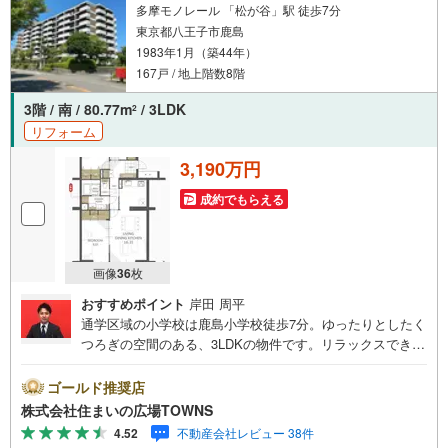
多摩モノレール 「松が谷」駅 徒歩7分
東京都八王子市鹿島
1983年1月（築44年）
167戸 / 地上階数8階
3階 / 南 / 80.77m
/ 3LDK
2
リフォーム
3,190万円
成約でもらえる
画像
36
枚
おすすめポイント
岸田 周平
通学区域の小学校は鹿島小学校徒歩7分。ゆったりとしたく
つろぎの空間のある、3LDKの物件です。リラックスできる
空間にしてくれるのが全居室収納の魅力です。南向きの物
件をお探しの方、コチラよりご覧ください。顔が見える安
ゴールド推奨店
心のTVインターホン付きです。浴槽内の湯が冷めたときで
株式会社住まいの広場TOWNS
も追焚機能付き浴室なので快適です。管理人さんが常駐し
4.52
不動産会社レビュー 38件
ているので、防犯面の心配はご無用です。