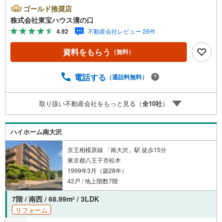
い！●10:00～21:00はお電話でのお問い合わせがスムーズで
ゴールド推奨店
す。【Yahoo！ 不動産キャンペーン対象店舗】当店で物件
株式会社東宝ハウス溝の口
を成約するとPayPayポイントがもらえる「Yahoo！不動産
4.92
不動産会社レビュー 26件
物件ご成約キャンペーン」の対象になります。「資料をも
らう」「見学予約をする」ボタンからお問い合わせくださ
資料をもらう
（無料）
い。※必ずYahoo！ JAPAN IDでログインしてください。※P
ayPayポイントは出金と譲渡はできません。たくさんのお
客様からのお言葉に感謝してこれからも楽しく素敵なお家
電話する
（通話料無料）
探しをお約束します。お家探しを始めてみようと思われた
らまずは、お気軽に東宝ハウス溝の口に相談してみません
取り扱い不動産会社をもっと見る（
全
10
社
）
か？何も決まっていなくて大丈夫！まずはお客様の夢をお
聞かせ下さい！未来の「不安」を「安心」に変える「未来
カレンダー」もご来店時に好評です。スタッフ一同いつで
ハイホーム南大沢
もお客様のお問合せをお待ちしております。
京王相模原線 「南大沢」駅 徒歩15分
東京都八王子市松木
1999年3月（築28年）
42戸 / 地上階数7階
7階 / 南西 / 68.99m
/ 3LDK
2
リフォーム