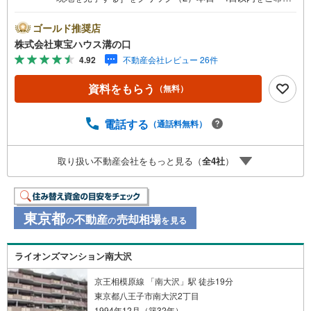
の方は「ご要望・ご質問欄」に希望日時をご記入くださ
い！●10:00～21:00はお電話でのお問い合わせがスムーズで
ゴールド推奨店
す。【Yahoo！ 不動産キャンペーン対象店舗】当店で物件
株式会社東宝ハウス溝の口
を成約するとPayPayポイントがもらえる「Yahoo！不動産
4.92
不動産会社レビュー 26件
物件ご成約キャンペーン」の対象になります。「資料をも
らう」「見学予約をする」ボタンからお問い合わせくださ
資料をもらう
（無料）
い。※必ずYahoo！ JAPAN IDでログインしてください。※P
ayPayポイントは出金と譲渡はできません。たくさんのお
客様からのお言葉に感謝してこれからも楽しく素敵なお家
電話する
（通話料無料）
探しをお約束します。お家探しを始めてみようと思われた
らまずは、お気軽に東宝ハウス溝の口に相談してみません
取り扱い不動産会社をもっと見る（
全
4
社
）
か？何も決まっていなくて大丈夫！まずはお客様の夢をお
聞かせ下さい！未来の「不安」を「安心」に変える「未来
カレンダー」もご来店時に好評です。スタッフ一同いつで
もお客様のお問合せをお待ちしております。
東京都
不動産
売却相場
の
の
を見る
ライオンズマンション南大沢
京王相模原線 「南大沢」駅 徒歩19分
東京都八王子市南大沢2丁目
1994年12月（築32年）