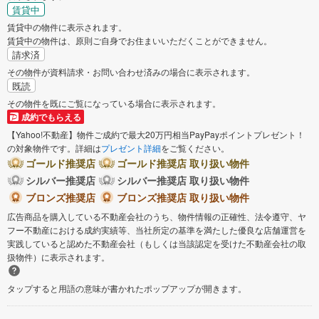
賃貸中
賃貸中の物件に表示されます。
賃貸中の物件は、原則ご自身でお住まいいただくことができません。
請求済
その物件が資料請求・お問い合わせ済みの場合に表示されます。
既読
その物件を既にご覧になっている場合に表示されます。
成約でもらえる
【Yahoo!不動産】物件ご成約で最大20万円相当PayPayポイントプレゼント！
の対象物件です。詳細は
プレゼント詳細
をご覧ください。
ゴールド推奨店
ゴールド推奨店 取り扱い物件
シルバー推奨店
シルバー推奨店 取り扱い物件
ブロンズ推奨店
ブロンズ推奨店 取り扱い物件
広告商品を購入している不動産会社のうち、物件情報の正確性、法令遵守、ヤ
フー不動産における成約実績等、当社所定の基準を満たした優良な店舗運営を
実践していると認めた不動産会社（もしくは当該認定を受けた不動産会社の取
扱物件）に表示されます。
タップすると用語の意味が書かれたポップアップが開きます。