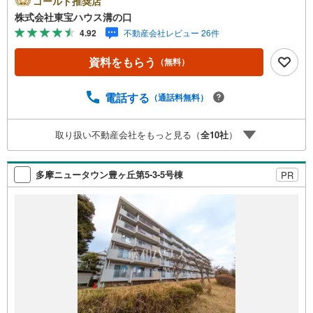
ゴールド推奨店
す。【Yahoo！ 不動産キャンペーン対象店舗】当店で物件
株式会社東宝ハウス溝の口
を成約するとPayPayポイントがもらえる「Yahoo！不動産
4.92
不動産会社レビュー 26件
物件ご成約キャンペーン」の対象になります。「資料をも
らう」「見学予約をする」ボタンからお問い合わせくださ
資料をもらう
（無料）
い。※必ずYahoo！ JAPAN IDでログインしてください。※P
ayPayポイントは出金と譲渡はできません。たくさんのお
客様からのお言葉に感謝してこれからも楽しく素敵なお家
電話する
（通話料無料）
探しをお約束します。お家探しを始めてみようと思われた
らまずは、お気軽に東宝ハウス溝の口に相談してみません
取り扱い不動産会社をもっと見る（
全
10
社
）
か？何も決まっていなくて大丈夫！まずはお客様の夢をお
聞かせ下さい！未来の「不安」を「安心」に変える「未来
カレンダー」もご来店時に好評です。スタッフ一同いつで
多摩ニュータウン豊ヶ丘第5-3-5号棟
PR
もお客様のお問合せをお待ちしております。