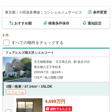
東京都｜小田急多摩線｜コンシェルジュサービス
条件変更
おすすめ順
検索条件保存
通知設定
3
件
すべての物件をチェックする
フェアヒルズ南大沢シエルコート
京王相模原線 「京王堀之内」駅 徒歩15分
東京都八王子市松木
2003年7月（築24年）
122戸 / 地上階数12階
3階 / 南東 / 87.04m
/ 3SLDK
2
リフォーム
4,699万円
成約でもらえる