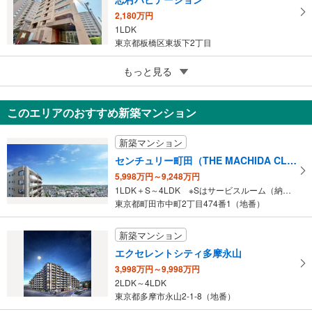
2,180万円
1LDK
東京都板橋区東坂下2丁目
2
もっと見る
成約でもらえる
ウエストサイド新宿御苑
1,820万円
このエリアのおすすめ新築マンション
ワンルーム
東京都渋谷区千駄ヶ谷5丁目
新築マンション
センチュリー町田（THE MACHIDA CLASS PROJECT）
5,998万円～9,248万円
1LDK＋S～4LDK ※Sはサービスルーム（納戸）です。
東京都町田市中町2丁目474番1（地番）
新築マンション
エクセレントシティ多摩永山
3,998万円～9,998万円
2LDK～4LDK
東京都多摩市永山2-1-8（地番）