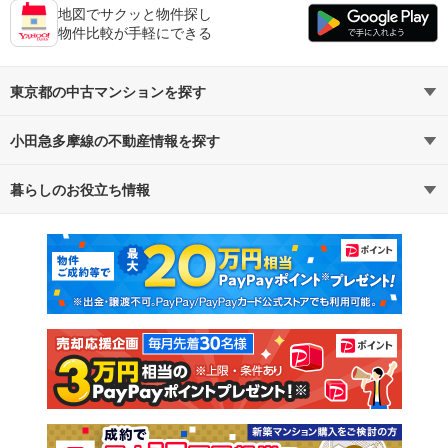
地図でサクッと物件探し
物件比較が手軽にできる
東京都の中古マンションを探す
小田急多摩線の不動産情報を探す
路線・駅から探す
地域から探す
暮らしのお役立ち情報
不動産・住宅
賃貸住宅
通勤・通学時間から探す
地図から探す
マンションカタログ
教えて！住まいの先生
新築マンション
中古マンション
新築一戸建て
中古一戸建て
注文住宅
土地
売却査定