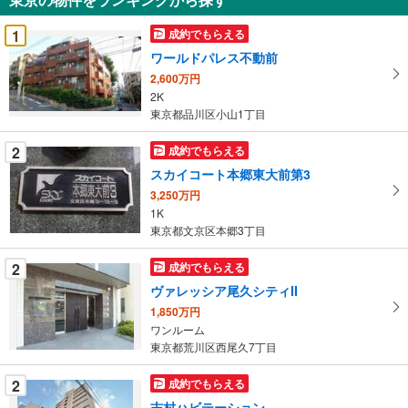
を
受
1
成約でもらえる
け
ワールドパレス不動前
取
2,600万円
る
2K
・
東京都品川区小山1丁目
条
件
2
成約でもらえる
を
スカイコート本郷東大前第3
マ
3,250万円
イ
1K
ペ
東京都文京区本郷3丁目
ー
ジ
2
成約でもらえる
に
ヴァレッシア尾久シティII
保
1,850万円
存
ワンルーム
す
東京都荒川区西尾久7丁目
る
2
成約でもらえる
志村ハビテーション