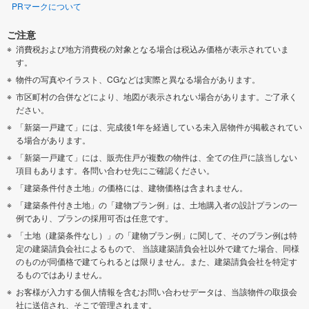
PRマークについて
ご注意
消費税および地方消費税の対象となる場合は税込み価格が表示されていま
す。
物件の写真やイラスト、CGなどは実際と異なる場合があります。
市区町村の合併などにより、地図が表示されない場合があります。ご了承く
ださい。
「新築一戸建て」には、完成後1年を経過している未入居物件が掲載されてい
る場合があります。
「新築一戸建て」には、販売住戸が複数の物件は、全ての住戸に該当しない
項目もあります。各問い合わせ先にご確認ください。
「建築条件付き土地」の価格には、建物価格は含まれません。
「建築条件付き土地」の「建物プラン例」は、土地購入者の設計プランの一
例であり、プランの採用可否は任意です。
「土地（建築条件なし）」の「建物プラン例」に関して、そのプラン例は特
定の建築請負会社によるもので、 当該建築請負会社以外で建てた場合、同様
のものが同価格で建てられるとは限りません。また、建築請負会社を特定す
るものではありません。
お客様が入力する個人情報を含むお問い合わせデータは、当該物件の取扱会
社に送信され、そこで管理されます。