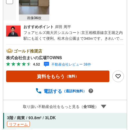
画像
36
枚
おすすめポイント
岸田 周平
フェアヒルズ南大沢シエルコート:京王相模原線京王堀之内
駅にも近くて便利。松木台公園まで340mです。きれいで便
利な中古マンションで優雅な生活をおくりましょう。浴室
乾燥機付きの物件であれば、雨の日で濡れた上着や傘もす
ゴールド推奨店
ぐに乾燥できます。不在時や家にいながら応対できないと
株式会社住まいの広場TOWNS
きでも宅配ボックスに荷物が届けられるので、配達時間を
4.52
不動産会社レビュー 38件
気にせずに生活を送ることができます。駅徒歩15分の場所
にある物件です。南東向きの物件です。【年中無休/9:00～
資料をもらう
（無料）
21:00】人気物件は特にお問い合わせが集中するため、お早
めにお電話下さい。「室内・現地を見学する」ボタンより
ご予約頂くとご見学がスムーズです。■その他、各種ご相談
電話する
（通話料無料）
も承っております。○住宅ローンのご相談○ライフプランの
シミュレーション■住まいの広場TOWNSからお客様へ経験
取り扱い不動産会社をもっと見る（
全
15
社
）
豊富なスタッフが親身になってお客様に合った物件をご紹
介させて頂きます！ /他社様掲載物件も併せてご紹介可能で
3階 / 南東 / 93.8m
/ 3LDK
2
すのでお気軽にお問い合わせ下さい♪駐車場もございます
リフォーム
ので、お車でのお越しも大歓迎です！