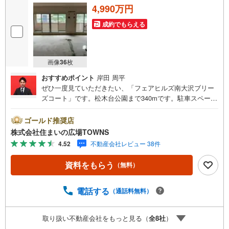
4,990万円
成約でもらえる
画像
36
枚
おすすめポイント
岸田 周平
ぜひ一度見ていただきたい、「フェアヒルズ南大沢ブリー
ズコート」です。松木台公園まで340mです。駐車スペース
の利用料として、月6700円が必要です。専有面積93.8平米
の物件は住み心地が良いと評判です。梅雨や花粉などで洗
ゴールド推奨店
濯物を外干しできない時期でも部屋干ししなくて済む、浴
株式会社住まいの広場TOWNS
室乾燥機付きの物件です。いつでもゴミ出しができるの
4.52
不動産会社レビュー 38件
で、衛生的です。コチラの物件の向きは、南東向きの物件
です。
資料をもらう
（無料）
電話する
（通話料無料）
取り扱い不動産会社をもっと見る（
全
8
社
）