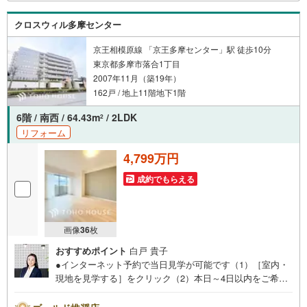
クロスウィル多摩センター
京王相模原線 「京王多摩センター」駅 徒歩10分
東京都多摩市落合1丁目
2007年11月（築19年）
162戸 / 地上11階地下1階
6階 / 南西 / 64.43m
/ 2LDK
2
リフォーム
4,799万円
成約でもらえる
画像
36
枚
おすすめポイント
白戸 貴子
●インターネット予約で当日見学が可能です（1）［室内・
現地を見学する］をクリック（2）本日～4日以内をご希望
の方は「ご要望・ご質問欄」に希望日時をご記入くださ
い！●10:00～21:00はお電話でのお問い合わせがスムーズで