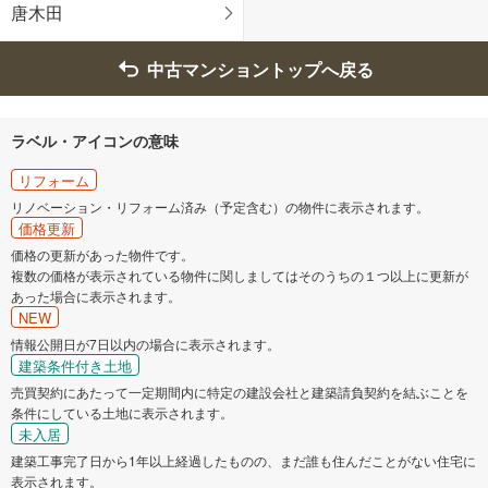
調布市
町田市
唐木田
小金井市
国分寺市
中古マンショントップへ戻る
多摩市
西東京市
ラベル・アイコンの意味
リフォーム
リノベーション・リフォーム済み（予定含む）の物件に表示されます。
価格更新
価格の更新があった物件です。
複数の価格が表示されている物件に関しましてはそのうちの１つ以上に更新が
あった場合に表示されます。
NEW
情報公開日が7日以内の場合に表示されます。
建築条件付き土地
売買契約にあたって一定期間内に特定の建設会社と建築請負契約を結ぶことを
条件にしている土地に表示されます。
未入居
建築工事完了日から1年以上経過したものの、まだ誰も住んだことがない住宅に
表示されます。