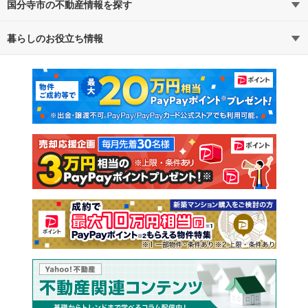
国分寺市の不動産情報を探す
路線・駅から探す
地域から探す
暮らしのお役立ち情報
不動産・住宅
賃貸住宅
通勤・通学時間から探す
地図から探す
マンションカタログ
教えて！住まいの先生
新築マンション
中古マンション
新築一戸建て
中古一戸建て
注文住宅
土地
売却査定