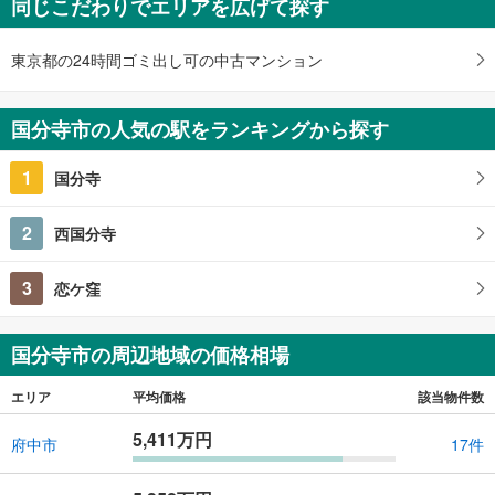
同じこだわりでエリアを広げて探す
ワンルーム
東京都国分寺市南町3丁目
東京都の24時間ゴミ出し可の中古マンション
国分寺市の人気の駅をランキングから探す
1
国分寺
2
西国分寺
3
恋ケ窪
国分寺市の周辺地域の価格相場
エリア
平均価格
該当物件数
5,411万円
府中市
17件