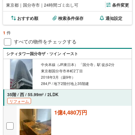
東京都｜国分寺市｜24時間ゴミ出し可
条件変更
おすすめ順
検索条件保存
通知設定
1
件
すべての物件をチェックする
シティタワー国分寺ザ・ツイン イースト
中央本線（JR東日本） 「国分寺」駅 徒歩2分
東京都国分寺市本町2丁目
2018年3月（築9年）
284戸 / 地下2階付地上35階建
35階 / 西 / 55.99m
/ 2LDK
2
リフォーム
1億4,480万円