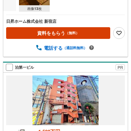
画像
13
枚
日昇ホーム株式会社 新宿店
資料をもらう
（無料）
電話する
（通話料無料）
泊第一ビル
PR