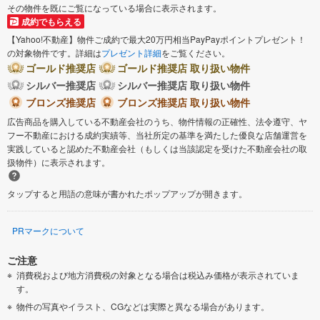
その物件を既にご覧になっている場合に表示されます。
成約でもらえる
【Yahoo!不動産】物件ご成約で最大20万円相当PayPayポイントプレゼント！
の対象物件です。詳細は
プレゼント詳細
をご覧ください。
ゴールド推奨店
ゴールド推奨店 取り扱い物件
シルバー推奨店
シルバー推奨店 取り扱い物件
ブロンズ推奨店
ブロンズ推奨店 取り扱い物件
広告商品を購入している不動産会社のうち、物件情報の正確性、法令遵守、ヤ
フー不動産における成約実績等、当社所定の基準を満たした優良な店舗運営を
実践していると認めた不動産会社（もしくは当該認定を受けた不動産会社の取
扱物件）に表示されます。
タップすると用語の意味が書かれたポップアップが開きます。
PRマークについて
ご注意
消費税および地方消費税の対象となる場合は税込み価格が表示されていま
す。
物件の写真やイラスト、CGなどは実際と異なる場合があります。