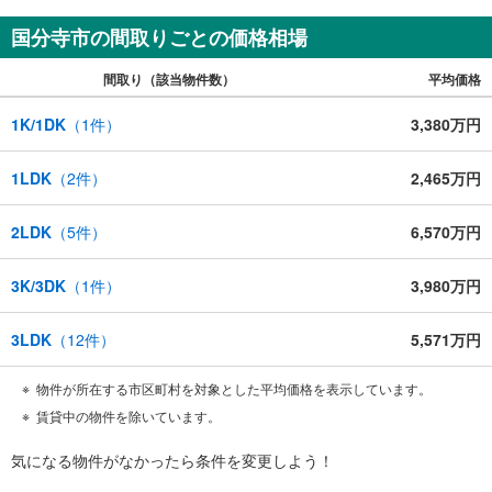
国分寺市の間取りごとの価格相場
間取り（該当物件数）
平均価格
1K/1DK
（
1
件）
3,380万円
1LDK
（
2
件）
2,465万円
2LDK
（
5
件）
6,570万円
3K/3DK
（
1
件）
3,980万円
3LDK
（
12
件）
5,571万円
物件が所在する市区町村を対象とした平均価格を表示しています。
賃貸中の物件を除いています。
気になる物件がなかったら
条件を変更しよう！