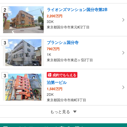
条
件
2
ライオンズマンション国分寺第2B
を
2,200万円
マ
3DK
イ
東京都国分寺市東元町2丁目
ペ
ー
3
ブランシュ国分寺
ジ
790万円
に
1K
保
東京都国分寺市東恋ヶ窪2丁目
存
す
3
成約でもらえる
る
泊第一ビル
1,580万円
2DK
東京都国分寺市南町3丁目
5
もっと見る
成約でもらえる
パークアベニュー国分寺
730万円