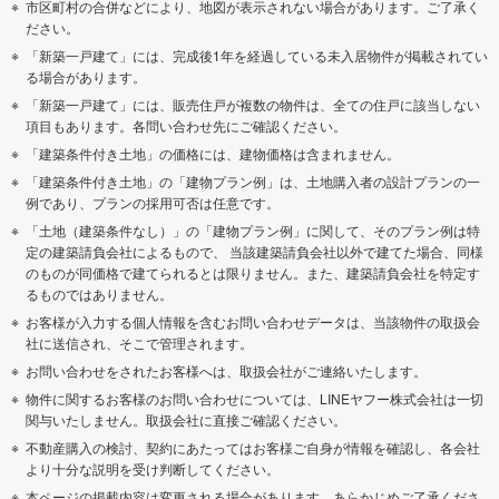
市区町村の合併などにより、地図が表示されない場合があります。ご了承く
ださい。
「新築一戸建て」には、完成後1年を経過している未入居物件が掲載されてい
る場合があります。
「新築一戸建て」には、販売住戸が複数の物件は、全ての住戸に該当しない
項目もあります。各問い合わせ先にご確認ください。
「建築条件付き土地」の価格には、建物価格は含まれません。
「建築条件付き土地」の「建物プラン例」は、土地購入者の設計プランの一
例であり、プランの採用可否は任意です。
「土地（建築条件なし）」の「建物プラン例」に関して、そのプラン例は特
定の建築請負会社によるもので、 当該建築請負会社以外で建てた場合、同様
のものが同価格で建てられるとは限りません。また、建築請負会社を特定す
るものではありません。
お客様が入力する個人情報を含むお問い合わせデータは、当該物件の取扱会
社に送信され、そこで管理されます。
お問い合わせをされたお客様へは、取扱会社がご連絡いたします。
物件に関するお客様のお問い合わせについては、LINEヤフー株式会社は一切
関与いたしません。取扱会社に直接ご確認ください。
不動産購入の検討、契約にあたってはお客様ご自身が情報を確認し、各会社
より十分な説明を受け判断してください。
本ページの掲載内容は変更される場合があります。あらかじめご了承くださ