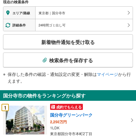
現在の検索条件
東京都｜国分寺市
エリア/路線
24時間ゴミ出し可
詳細条件
こ
新着物件通知を受け取る
の
検
索
検索条件を保存する
条
件
保存した条件の確認・通知設定の変更・解除は
マイページ
から行
で
えます。
通
知
国分寺市の物件をランキングから探す
を
受
1
成約でもらえる
け
国分寺グリーンパーク
取
2,250万円
る
1LDK
・
東京都国分寺市本町2丁目