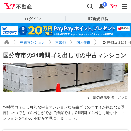
Yahoo!不動産
検索
通知
i
ログイン
ID新規取得
中古マンション
東京都
国分寺市
24時間ゴミ出し
国分寺市の24時間ゴミ出し可の中古マンション
一部の画像提供：アフロ
24時間ゴミ出し可能な中古マンションなら生ゴミのニオイが気になる季
節にいつでもゴミ出しができて清潔です。24時間ゴミ出し可能な中古マ
ンションをYahoo!不動産で見つけましょう。