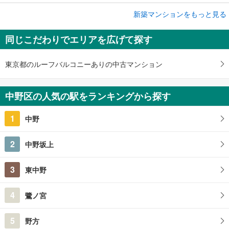
新築マンションをもっと見る
新築マンション
アトラス中野フロント
同じこだわりでエリアを広げて探す
7,280万円～1億6,980万円
1LDK・2LDK
東京都中野区中野三丁目東京都市計画土地区画整理事業 中野三丁目土…
東京都のルーフバルコニーありの中古マンション
中野区の人気の駅をランキングから探す
1
中野
2
中野坂上
3
東中野
4
鷺ノ宮
5
野方