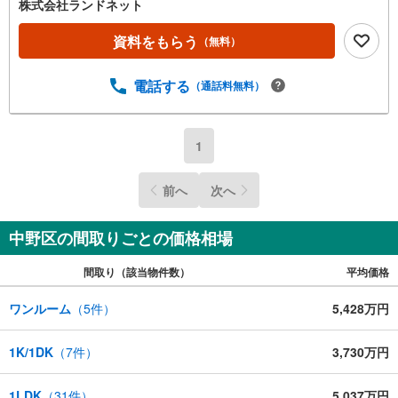
株式会社ランドネット
資料をもらう
（無料）
電話する
（通話料無料）
1
前へ
次へ
中野区の間取りごとの価格相場
間取り（該当物件数）
平均価格
ワンルーム
（
5
件）
5,428万円
1K/1DK
（
7
件）
3,730万円
1LDK
（
31
件）
5,037万円