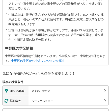
アトレヴィ東中野やポレポレ東中野などの商業施設があり、交通の面も
に
充実しています。
関
中野坂上は、開発が進んでいる地域で高層ビル街です。丸ノ内線や大江
す
戸線など、都心へのアクセスに便利です。周辺には東京工芸大学などの
る
教育施設もあります。
情
江古田は住宅街が多く環境が静かなエリアで、路線バスが充実していま
報
す。大江戸線の新江古田駅から徒歩で行ける江古田の森公園は、緑が豊
かで中野区北部の防災公園です。
中野区の学区情報
中野区の学区情報は公開されています。小学校が25件、中学校が8件ありま
す。
中野区の学区から中古マンションを探す
気になる物件がなかったら
条件を変更しよう！
現在の検索条件
東京都｜中野区
エリア/路線
ルーフバルコニー
詳細条件