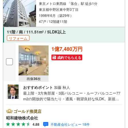
東京メトロ東西線 「落合」駅 徒歩1分
東京都中野区東中野3丁目
1998年6月（築29年）
47戸 / 12階建11階
11階 / 南 / 111.51m
/ 5LDK以上
2
リフォーム
1億7,480万円
成約でもらえる
画像
36
枚
おすすめポイント
加藤 秋人
最上階・3方角部屋・3面バルコニー・ルーフバルコニー77
m2の開放的で陽当たり・通風・眺望良好な5LDK。新規内
装リノベーション住戸。ペット飼育可。東西線落合駅徒歩1
分、総武線東中野駅徒歩8分のアクセス良好な立地。
ゴールド推奨店
・・・地域密着昭和建物です・・・ 西荻窪に創業44年、
昭和建物株式会社
地域密着の不動産会社です。 不動産購入、買換えには、
4.88
不動産会社レビュー 18件
不安がつきもの。 物件の選定や住宅ローンはもちろん地域