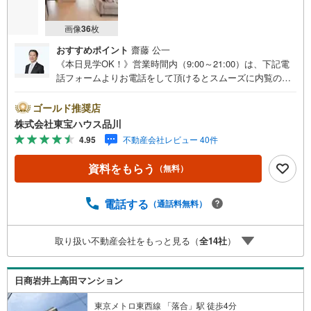
画像
36
枚
おすすめポイント
齋藤 公一
《本日見学OK！》営業時間内（9:00～21:00）は、下記電
話フォームよりお電話をして頂けるとスムーズに内覧のご
案内ができます。マンション売買の《 Professional 》【Ya
hoo！ 不動産キャンペーン対象店舗】当店で物件を成約す
ゴールド推奨店
るとPayPayボーナスライトがもらえる「Yahoo！ 不動産
株式会社東宝ハウス品川
物件ご成約キャンペーン」の対象になります。「資料をも
4.95
不動産会社レビュー 40件
らう」「見学予約をする」ボタンからお問い合わせくださ
い。※必ずYahoo！ JAPAN IDでログインしてください。※P
資料をもらう
（無料）
ayPayボーナスライトは出金と譲渡はできません。ご案
内・詳細な資料のご請求はお気軽にどうぞ♪お電話でのお
問い合わせも常時受け付けております！お気軽にお問い合
電話する
（通話料無料）
わせください。
取り扱い不動産会社をもっと見る（
全
14
社
）
日商岩井上高田マンション
東京メトロ東西線 「落合」駅 徒歩4分