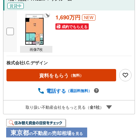
賃貸中
1,690万円
NEW
成約でもらえる
画像
7
枚
株式会社I.C.デザイン
資料をもらう
（無料）
電話する
（通話料無料）
取り扱い不動産会社をもっと見る（
全
1
社
）
東京都
不動産
売却相場
の
の
を見る