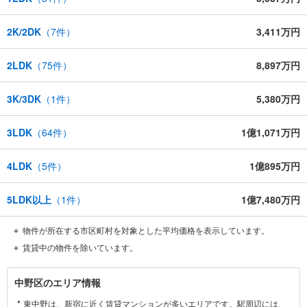
2K/2DK
（
7
件）
3,411万円
2LDK
（
75
件）
8,897万円
3K/3DK
（
1
件）
5,380万円
3LDK
（
64
件）
1億1,071万円
4LDK
（
5
件）
1億895万円
5LDK以上
（
1
件）
1億7,480万円
物件が所在する市区町村を対象とした平均価格を表示しています。
賃貸中の物件を除いています。
中
中野区のエリア情報
野
東中野は、新宿に近く賃貸マンションが多いエリアです。駅周辺には、
区