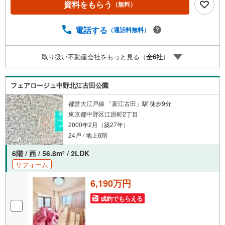
資料をもらう
（無料）
料のご請求はお気軽にどうぞ♪お電話でのお問い合わせも
常時受け付けております！お気軽にお問い合わせくださ
い。
電話する
（通話料無料）
取り扱い不動産会社をもっと見る（
全
6
社
）
フェアロージュ中野北江古田公園
都営大江戸線 「新江古田」駅 徒歩9分
東京都中野区江原町2丁目
2000年2月（築27年）
24戸 / 地上6階
6階 / 西 / 56.8m
/ 2LDK
2
リフォーム
6,190万円
成約でもらえる