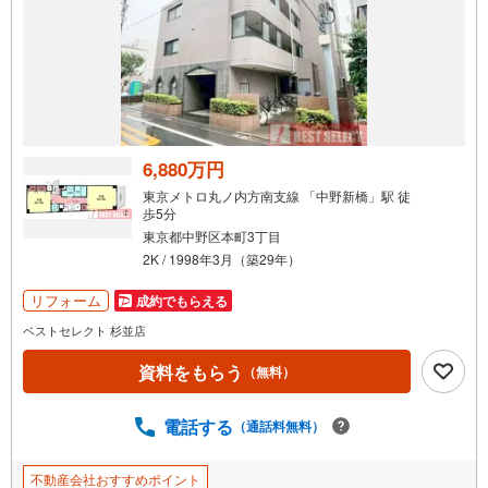
6,880万円
東京メトロ丸ノ内方南支線 「中野新橋」駅 徒
歩5分
東京都中野区本町3丁目
2K / 1998年3月（築29年）
リフォーム
成約でもらえる
ベストセレクト 杉並店
資料をもらう
（無料）
電話する
（通話料無料）
不動産会社おすすめポイント