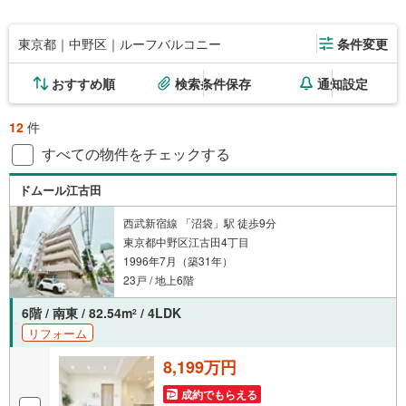
東京都｜中野区｜ルーフバルコニー
条件変更
おすすめ順
検索条件保存
通知設定
12
件
すべての物件をチェックする
ドムール江古田
西武新宿線 「沼袋」駅 徒歩9分
東京都中野区江古田4丁目
1996年7月（築31年）
23戸 / 地上6階
6階 / 南東 / 82.54m
/ 4LDK
2
リフォーム
8,199万円
成約でもらえる