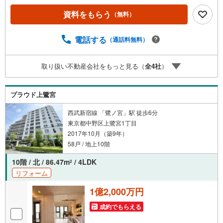
密着だからこその情報をお伝え、ご提案いたします。 お
資料をもらう
（無料）
気軽にご相談、ご来社頂ける会社です。スタッフ一同、心
よりお待ちしております。 同じ立地、同じ建物は存在しま
せん。唯一無二の不動産をお手伝いいたします。 キッズル
電話する
（通話料無料）
ーム充実・チャイルド-シートの用意もございます。 ご家族
で楽しくご検討頂けるようご案内しておりますのでぜひ、
取り扱い不動産会社をもっと見る（
全
4
社
）
お気軽にお問い合わせください。 営業時間: 9:00 - 20:
00
プラウド上鷺宮
西武新宿線 「鷺ノ宮」駅 徒歩6分
東京都中野区上鷺宮1丁目
2017年10月（築9年）
58戸 / 地上10階
10階 / 北 / 86.47m
/ 4LDK
2
リフォーム
1億2,000万円
成約でもらえる