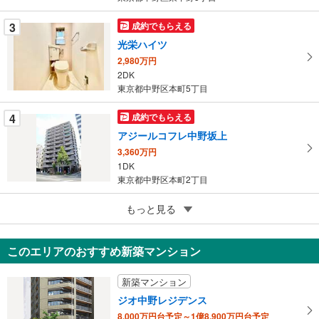
ー
ジ
3
成約でもらえる
に
光栄ハイツ
保
2,980万円
存
2DK
す
東京都中野区本町5丁目
る
4
成約でもらえる
アジールコフレ中野坂上
3,360万円
1DK
東京都中野区本町2丁目
5
中野ニューハウジング
もっと見る
1,150万円
1K
このエリアのおすすめ新築マンション
東京都中野区新井1丁目
新築マンション
ジオ中野レジデンス
8,000万円台予定～1億8,900万円台予定