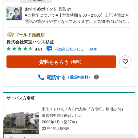
おすすめポイント
長島 諒
■ご見学について■【営業時間 9:00～21:00】上記時間はお
電話が繋がりやすくなっております。人気物件には特に問
い合わせが集中するため、お早めにお電話くださいませ。
「室内・現地を見学する」ボタンよりご予約いただくとご
ゴールド推奨店
見学がスムーズです。■ご予約に際して■日時のご希望をお
株式会社東宝ハウス杉並
伝えくださいませ。（もちろん当日でも対応可能です。）
4.61
不動産会社レビュー 39件
事前に鍵等の手配や内覧（居住中物件）の手配が必要な場
合がございますのでご容赦ください。■ミラカレCLUB■弊
資料をもらう
（無料）
社で売買されたお客様は、ミラカレCLUBに加入可能です。
10～20年後のリフォーム、保険の見直しや借り換えなど、
オンラインでやりとりができます。■FPによるファイナン
電話する
（通話料無料）
シャルライフサポート■お金のプロであるファイナンシャル
プランナーが住宅ローン、保険・税金、資産運用、相続な
どの対策をアドバイス可能です。契約前、契約後、お好き
サーパス方南町
なタイミングがご利用可能です。■税理士による無料確定申
告セミナー■住まいをご購入になったお客様に対して、住宅
東京メトロ丸ノ内方南支線 「方南町」駅 徒歩6分
ローン控除の申告方法をご案内する無料セミナーを開催し
東京都中野区南台5丁目
ています。
2000年1月（築27年）
33戸 / 地上6階建