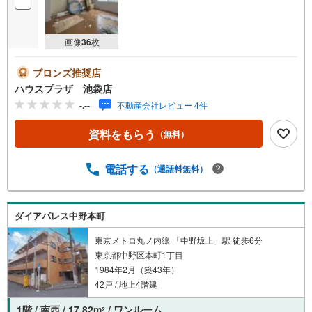
画像
36
枚
ブロンズ推奨店
ハウスプラザ 池袋店
-.--
不動産会社レビュー 4件
資料をもらう
（無料）
電話する
（通話料無料）
ダイアパレス中野本町
東京メトロ丸ノ内線 「中野坂上」駅 徒歩6分
東京都中野区本町1丁目
1984年2月（築43年）
42戸 / 地上4階建
1階 / 南西 / 17.82m
/ ワンルーム
2