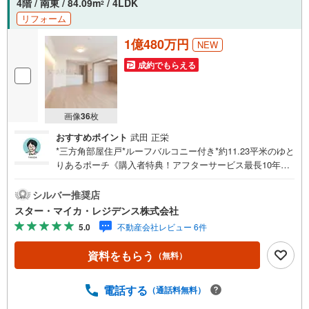
4階 / 南東 / 84.09m
/ 4LDK
2
リフォーム
1億480万円
NEW
成約でもらえる
画像
36
枚
おすすめポイント
武田 正栄
*三方角部屋住戸*ルーフバルコニー付き*約11.23平米のゆと
りあるポーチ《購入者特典！アフターサービス最長10年に
延長》・弊社より本物件をご購入いただいた限定で、給排
水設備・水廻りなどのアフターサービス期間を“2年→最長1
シルバー推奨店
0年”に延長いたします。詳細はお問い合わせください。※本
スター・マイカ・レジデンス株式会社
特典は、予告なく変更または終了する場合がございます。
5.0
不動産会社レビュー 6件
【弊社について】弊社は、スター・マイカ・ホールディン
グス（東証プライム上場）のグループ会社です。【営業時
資料をもらう
（無料）
間 9:30～18:30】定休日:火・水・祝日当日の見学も可能
です。人気物件には特に問い合わせが集中するため、お早
めにお電話ください。上記時間はお電話が繋がりやすくな
電話する
（通話料無料）
っております。----Yahoo！ 不動産キャンペーン対象店舗----