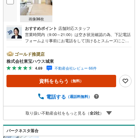
画像
36
枚
おすすめポイント
店舗対応スタッフ
営業時間内（9:00～21:00）は空き状況確認の為、下記電話
フォームより事前にお電話をして頂けるとスムーズにご案
内ができます。▽TOHO HOUSE CLUB▽現時点の未来
カレンダーの作成▽ご購入後もお客様の人生のパートナー
ゴールド推奨店
として暮らしの「安心」を守り続けます。【Yahoo！ 不動
株式会社東宝ハウス城東
産キャンペーン対象店舗】当店で物件を成約するとPayPay
4.69
不動産会社レビュー 66件
ボーナスライトがもらえる「Yahoo！ 不動産 物件ご成約キ
ャンペーン」の対象になります。「資料をもらう」「見学
資料をもらう
（無料）
予約をする」ボタンからお問い合わせください。※必ずYah
oo！ JAPAN IDでログインしてください。※PayPayボーナ
スライトは出金と譲渡はできません。ご案内・詳細な資料
電話する
（通話料無料）
のご請求はお気軽にどうぞ♪お電話でのお問い合わせも常
時受け付けております！■頭金0円からのご購入可能です■
取り扱い不動産会社をもっと見る（
全
2
社
）
（諸費用もOK）お気軽にお問い合わせください。
パークネスタ落合