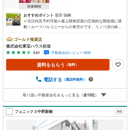
画像
36
枚
おすすめポイント
室田 慎嗣
≪当日内見予約可能≫最上階角部屋の圧倒的な開放感に感
動！ルーフバルコニーからの青空がです。リノベ済の綺麗
な室内はペット飼育も可能。好立地です！・ 未来を予測し
人生設計から始まる「未来カレンダー」のご提案。・ 未来
ゴールド推奨店
に起こるであろうご自宅リフォームをオンライン上でご提
株式会社東宝ハウス杉並
案「ミラカレクラブ」。・ 不動産売却時、ご自宅を綺麗に
4.61
不動産会社レビュー 39件
かつ瀟洒にさせるCG加工ホームステイジングサービス。・
購入者様へ、税理士による確定申告の無料セミナーをご招
資料をもらう
（無料）
待いたします。◆ご予約に際して◆日時のご希望をお伝え
ください。（もちろん当日でも対応可能です）事前に鍵等
の手配や内覧（居住中物件）の手配が必要な場合がござい
電話する
（通話料無料）
ますのでご容赦ください。事前にご連絡をいただけると、
スムーズなご案内が可能となりますのでお手数ですがご一
取り扱い不動産会社をもっと見る（
全
12
社
）
報ください。
フェニックス中野新橋
PR