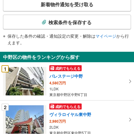
こ
新着物件通知を受け取る
の
検
索
検索条件を保存する
条
件
保存した条件の確認・通知設定の変更・解除は
マイページ
から行
で
えます。
通
知
中野区の物件をランキングから探す
を
受
1
成約でもらえる
け
パレステージ中野
取
4,580万円
る
1LDK
・
東京都中野区中野6丁目
条
件
2
成約でもらえる
を
ヴィラロイヤル東中野
マ
2,980万円
イ
2LDK
ペ
東京都中野区東中野5丁目