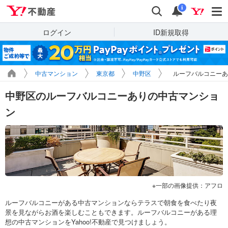
Yahoo!不動産
検索
通知
i
ログイン
ID新規取得
中古マンション
東京都
中野区
ルーフバルコニーあ
中野区のルーフバルコニーありの中古マンショ
ン
一部の画像提供：アフロ
ルーフバルコニーがある中古マンションならテラスで朝食を食べたり夜
景を見ながらお酒を楽しむこともできます。ルーフバルコニーがある理
想の中古マンションをYahoo!不動産で見つけましょう。