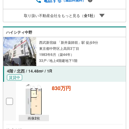
電話する
（通話料無料）
取り扱い不動産会社をもっと見る（
全
1
社
）
ハイシティ中野
西武新宿線 「新井薬師前」駅 徒歩9分
東京都中野区上高田3丁目
1983年6月（築44年）
33戸 / 地上4階建地下1階
4階 / 北西 / 14.48m
/ 1R
2
賃貸中
830万円
画像
2
枚