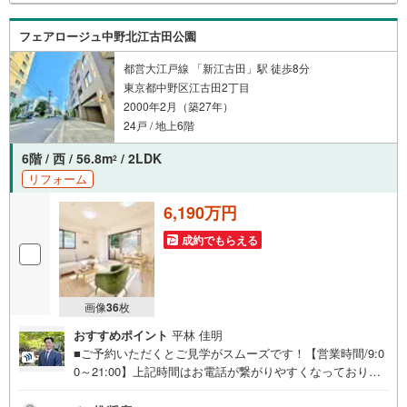
当店で物件を成約するとPayPayボーナスがもらえる「Yah
oo！不動産物件ご成約キャンペーン」の対象になります。
フェアロージュ中野北江古田公園
都営大江戸線 「新江古田」駅 徒歩8分
東京都中野区江古田2丁目
2000年2月（築27年）
24戸 / 地上6階
6階 / 西 / 56.8m
/ 2LDK
2
リフォーム
6,190万円
成約でもらえる
画像
36
枚
おすすめポイント
平林 佳明
■ご予約いただくとご見学がスムーズです！【営業時間/9:0
0～21:00】上記時間はお電話が繋がりやすくなっておりま
す。人気物件には特に問い合わせが集中するため、お早め