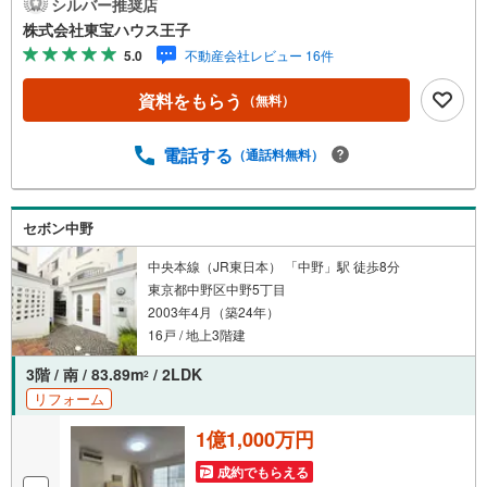
にお電話ください！下記のお申込み方法も可能です！ご見
シルバー推奨店
学希望のお客様:右上の「室内・現地を見学する」をクリッ
株式会社東宝ハウス王子
クして下さい。資料請求希望のお客様:右上の「資料をもら
5.0
不動産会社レビュー 16件
う」をクリックして下さい。【東宝ハウス王子のポイン
ト】（1）不動産のご提案から資金計画・ライフシミュレー
資料をもらう
（無料）
ションのご相談・無理のないライフプラン、提携による低
金利住宅ローンのご提案、購入前に知る「購入後の家族の
生活」を「未来カレンダー」で見える化します。（2）ご購
電話する
（通話料無料）
入後から始まる「専属FPによるファイナンシャルライフサ
ポート」・漠然としたキャッシュフローのグラフ化、効果
的な生命保険の見直し、繰り上げ返済の効果的なタイミン
セボン中野
グなどご提案させて頂きます。■ご案内方法ご自宅へお迎
え・最寄駅等でお待ち合わせ、弊社へのご来社など、ご相
中央本線（JR東日本） 「中野」駅 徒歩8分
談くださいませ。■お車の無料提携駐車場がございます。
東京都中野区中野5丁目
2003年4月（築24年）
16戸 / 地上3階建
3階 / 南 / 83.89m
/ 2LDK
2
リフォーム
1億1,000万円
成約でもらえる