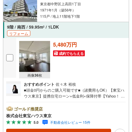
東京都中野区上高田1丁目
1971年1月（築56年）
115戸 / 地上11階地下1階
9階 / 南西 / 59.95m
/ 1LDK
2
リフォーム
5,480万円
成約でもらえる
画像
36
枚
おすすめポイント
佐々木 裕枝
■頭金0円からのご購入可能です■（諸費用もOK）【東宝ハ
ウス東京】提携住宅ローン×低金利×保障付帯【Yahoo！ 不
動産キャンペーン対象店舗】当店で物件を成約するとPayP
ayボーナスライトがもらえる「Yahoo！ 不動産 物件ご成約
ゴールド推奨店
キャンペーン」の対象になります。「資料をもらう」「見
株式会社東宝ハウス東京
学予約をする」ボタンからお問い合わせください。※必ずY
5.0
不動産会社レビュー 15件
ahoo！ JAPAN IDでログインしてください。※PayPayボー
ナスライトは出金と譲渡はできません。ご案内・詳細な資