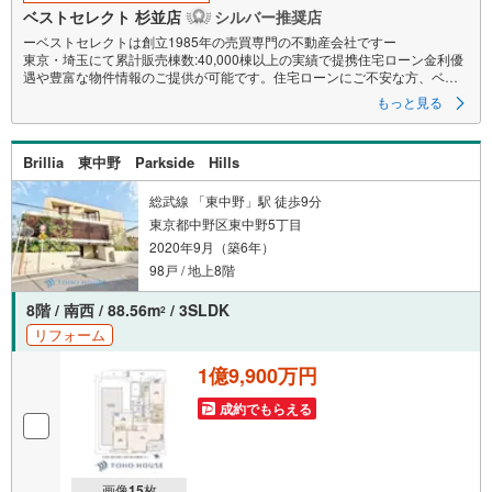
ベストセレクト 杉並店
シルバー推奨店
ーベストセレクトは創立1985年の売買専門の不動産会社ですー
東京・埼玉にて累計販売棟数:40,000棟以上の実績で提携住宅ローン金利優
遇や豊富な物件情報のご提供が可能です。住宅ローンにご不安な方、ベス
トセレクトにお任せ下さい。
もっと見る
＝＝＝＝＝＝＝＝＝＝＝＝＝＝＝＝＝＝＝＝＝＝＝＝＝＝＝＝＝＝＝＝＝
【営業時間 10:00-20:00】定休日:なし
Brillia 東中野 Parkside Hills
上記時間はお電話が繋がりやすくなっております。ぜひお気軽にご連絡下
さい！
現地を見学される場合は「室内・現地を見学する（無料）」ボタンより
総武線 「東中野」駅 徒歩9分
ご希望の日時をご記入いただけますとスムーズにご案内が可能です。
東京都中野区東中野5丁目
＝＝＝＝＝＝＝＝＝＝＝＝＝＝＝＝＝＝＝＝＝＝＝＝＝＝＝＝＝＝＝＝＝
2020年9月（築6年）
ー創立1985年のベストセレクトー
98戸 / 地上8階
【オススメPOINT】
8階 / 南西 / 88.56m
/ 3SLDK
2
■専有面積:40.2平米の2K
リフォーム
■総戸数25戸で管理体制良好
■リフォーム施工済みの綺麗なお住まい
1億9,900万円
■キッチンスペースと洋室2部屋
■南側に窓があり東向きの開放感溢れるお住まい
成約でもらえる
■利便性と自然を兼ね備えた嬉しい住環境
■丸ノ内線「中野新橋」駅徒歩5分の便利な立地
画像
15
枚