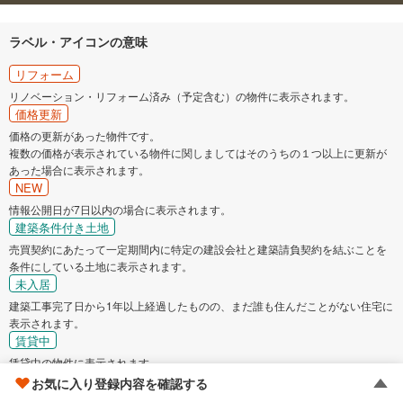
ラベル・アイコンの意味
リフォーム
リノベーション・リフォーム済み（予定含む）の物件に表示されます。
価格更新
価格の更新があった物件です。
複数の価格が表示されている物件に関しましてはそのうちの１つ以上に更新が
あった場合に表示されます。
NEW
情報公開日が7日以内の場合に表示されます。
建築条件付き土地
売買契約にあたって一定期間内に特定の建設会社と建築請負契約を結ぶことを
条件にしている土地に表示されます。
未入居
建築工事完了日から1年以上経過したものの、まだ誰も住んだことがない住宅に
表示されます。
賃貸中
賃貸中の物件に表示されます。
賃貸中の物件は、原則ご自身でお住まいいただくことができません。
お気に入り登録内容を確認する
請求済