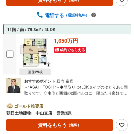
数ございます。色々廻ったけど良い物件が無いなぁ・・頭
金無くても平気・・？お家の買替えってどうするの・・？e
tc.まずは何でもお気軽にご相談ください！有資格者が丁寧
電話する
（通話料無料）
にご説明させていただきます！お問い合わせをお待ちして
おります!!地域密着だからこそ‥豊富な物件情報と“街”のご
11階 / 南 / 79.3m
/ 4LDK
2
紹介我々だからこその‥ご提案とおもてなし心から「よか
った」と思える住まい、安心のおとりつぎ。朝日土地建物
1,650万円
中山支店でご来店をお待ちしております！
成約でもらえる
画像
29
枚
おすすめポイント
殿内 泰喜
～*ASAHI TOCHI*～◆間取りは4LDKタイプのゆとりある間
取りです。◇南側と西側の2面バルコニー陽当たり良好で
す。◆11階の3方向角部屋につき開放感があります。◇トラ
ンクルーム（無償）がございます。◆ガスは都市ガスにな
ゴールド推奨店
ります。* * * * 住まい、安心のおとりつぎ * * * *おかげさま
朝日土地建物 中山支店 営業3課
で42周年を迎えることができました♪ご成約件数7万件達
成!!☆当日のご見学も対応可能です！☆JR横浜線「中山」
資料をもらう
（無料）
駅徒歩1分！☆ご予約は『朝日土地建物中山店』まで！朝日