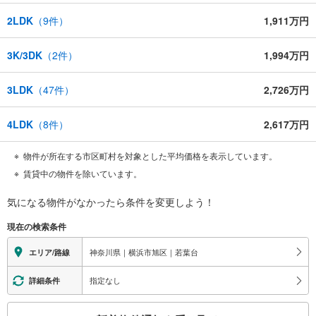
2LDK
（
9
件）
1,911万円
3K/3DK
（
2
件）
1,994万円
3LDK
（
47
件）
2,726万円
4LDK
（
8
件）
2,617万円
物件が所在する市区町村を対象とした平均価格を表示しています。
賃貸中の物件を除いています。
気になる物件がなかったら
条件を変更しよう！
現在の検索条件
神奈川県｜横浜市旭区｜若葉台
エリア/路線
指定なし
詳細条件
こ