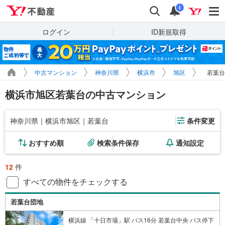
Yahoo!不動産
検索
通知
i
ログイン
ID新規取得
中古マンション
神奈川県
横浜市
旭区
若葉台
横浜市旭区若葉台の中古マンション
神奈川県｜横浜市旭区｜若葉台
条件変更
おすすめ順
検索条件保存
通知設定
12
件
すべての物件をチェックする
若葉台団地
横浜線 「十日市場」駅 バス16分 若葉台中央 バス停下