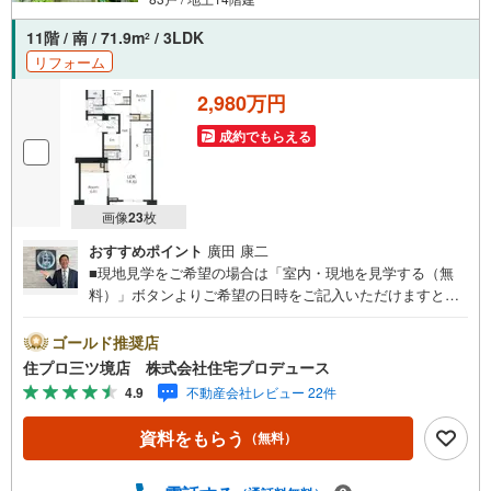
11階 / 南 / 71.9m
/ 3LDK
2
リフォーム
2,980万円
成約でもらえる
画像
23
枚
おすすめポイント
廣田 康二
■現地見学をご希望の場合は「室内・現地を見学する（無
料）」ボタンよりご希望の日時をご記入いただけますとス
ムーズにご案内が可能です。■ 住プロは、瀬谷区・旭区・
泉区・戸塚区・保土ケ谷区・大和市の不動産売買専門会社
ゴールド推奨店
です！ 最新物件情報や当社限定の物件情報も多数ご用意！
住プロ三ツ境店 株式会社住宅プロデュース
お気軽にお問合せ下さい!! -------------- 弊社独自の住宅ローン
4.9
不動産会社レビュー 22件
提案システム 弊社ではファイナンシャル専門スタッフによ
る【丁寧な資金アドバイス】【ファイナンシャルプラン提
資料をもらう
（無料）
案書の作成】を随時行っております。意外に知らないお客
様が多い【定年時の住宅ローン残高】【住宅購入者だけが