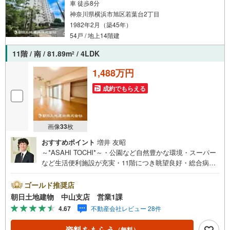
車 徒歩8分
神奈川県横浜市旭区若葉台2丁目
1982年2月（築45年）
54戸 / 地上14階建
11階 / 南 / 81.89m
/ 4LDK
2
1,488万円
成約でもらえる
画像
33
枚
おすすめポイント
増井 友昭
～*ASAHI TOCHI*～・公園など自然豊かな環境・スーパー
など生活便利施設が充実・11階につき眺望良好・総合病院
も近く安心* * * * 住まい、安心のおとりつぎ * * * *おかげさ
まで41周年を迎えることができました！ご成約件数7万件達
ゴールド推奨店
成!!・当日のご見学も対応可能です！・JR横浜線「中山」
朝日土地建物 中山支店 営業1課
駅徒歩1分！・ご予約は『朝日土地建物中山店』まで！朝日
4.67
不動産会社レビュー 28件
土地建物グループは地域密着を合言葉に全13店舗でその地
域No.1を目指しております。広告掲載していない物件も多
資料をもらう
（無料）