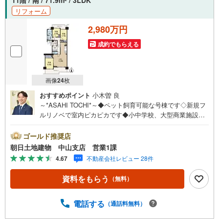
リフォーム
2,980万円
成約でもらえる
画像
24
枚
おすすめポイント
小木曽 良
～*ASAHI TOCHI*～◆ペット飼育可能な号棟です◇新規フ
ルリノベで室内ピカピカです◆小中学校、大型商業施設が
徒歩圏◇電車も車も利用しやすい◆生活環境良好で子育て
世帯におススメ* * * * 住まい、安心のおとりつぎ * * * *おか
ゴールド推奨店
げさまで40周年を迎えることができました♪ご成約件数6万
朝日土地建物 中山支店 営業1課
件達成!!☆当日のご見学も対応可能です！☆JR横浜線「中
4.67
不動産会社レビュー 28件
山」駅徒歩1分！☆ご予約は『朝日土地建物中山店』まで！
朝日土地建物グループは地域密着を合言葉に全13店舗でそ
資料をもらう
（無料）
の地域No.1を目指しております。広告掲載していない物件
も多数ございます。色々廻ったけど良い物件が無いな
ぁ・・頭金無くても平気・・？お家の買替えってどうする
電話する
（通話料無料）
の・・？etc.まずは何でもお気軽にご相談ください！有資