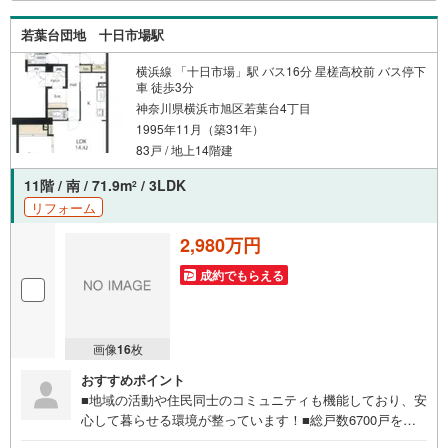
格者が丁寧にご説明させていただきます！お問い合わせを
お待ちしております!!
若葉台団地 十日市場駅
横浜線 「十日市場」駅 バス16分 星槎高校前 バス停下
車 徒歩3分
神奈川県横浜市旭区若葉台4丁目
1995年11月（築31年）
83戸 / 地上14階建
11階 / 南 / 71.9m
/ 3LDK
2
リフォーム
2,980万円
成約でもらえる
画像
16
枚
おすすめポイント
■地域の活動や住民同士のコミュニティも機能しており、安
心して暮らせる環境が整っています！■総戸数6700戸を超
えるビッグコミュニティ!!リノベーションマンション!!■ペ