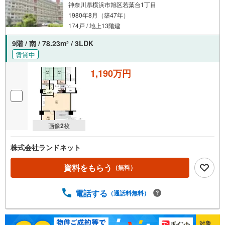
神奈川県横浜市旭区若葉台1丁目
1980年8月（築47年）
174戸 / 地上13階建
9階 / 南 / 78.23m
/ 3LDK
2
賃貸中
1,190万円
画像
2
枚
株式会社ランドネット
資料をもらう
（無料）
電話する
（通話料無料）