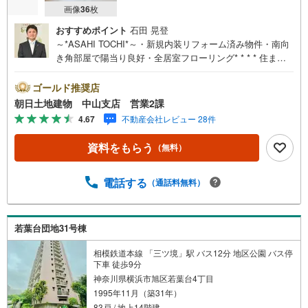
画像
36
枚
おすすめポイント
石田 晃登
～*ASAHI TOCHI*～・新規内装リフォーム済み物件・南向
き角部屋で陽当り良好・全居室フローリング* * * * 住ま
い、安心のおとりつぎ * * * *おかげさまで41周年を迎える
ことができました！ご成約件数6万件達成!!・当日のご見学
ゴールド推奨店
も対応可能です！・JR横浜線「中山」駅徒歩1分！・ご予
朝日土地建物 中山支店 営業2課
約は『朝日土地建物中山店』まで！朝日土地建物グループ
4.67
不動産会社レビュー 28件
は地域密着を合言葉に全13店舗でその地域No.1を目指して
おります。広告掲載していない物件も多数ございます。
資料をもらう
（無料）
色々廻ったけど良い物件が無いなぁ・・頭金無くても平
気・・？お家の買替えってどうするの・・？etc.まずは何
でもお気軽にご相談ください！有資格者が丁寧にご説明さ
電話する
（通話料無料）
せていただきます！お問い合わせをお待ちしております!!地
域密着だからこそ‥豊富な物件情報と“街”のご紹介我々だか
らこその‥ご提案とおもてなし心から「よかった」と思え
若葉台団地31号棟
る住まい、安心のおとりつぎ。朝日土地建物中山支店でご
来店をお待ちしております！
相模鉄道本線 「三ツ境」駅 バス12分 地区公園 バス停
下車 徒歩9分
神奈川県横浜市旭区若葉台4丁目
1995年11月（築31年）
83戸 / 地上14階建