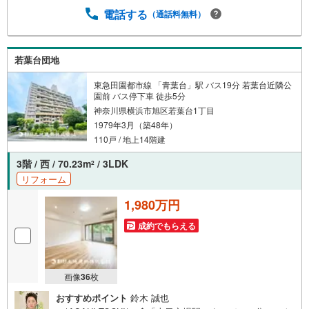
土地建物グループは地域密着を合言葉に全13店舗でその地
電話する
（通話料無料）
域No.1を目指しております。広告掲載していない物件も多
数ございます。色々廻ったけど良い物件が無いなぁ・・頭
金無くても平気・・？お家の買替えってどうするの・・？e
tc.まずは何でもお気軽にご相談ください！有資格者が丁寧
若葉台団地
にご説明させていただきます！お問い合わせをお待ちして
おります!!
東急田園都市線 「青葉台」駅 バス19分 若葉台近隣公
園前 バス停下車 徒歩5分
神奈川県横浜市旭区若葉台1丁目
1979年3月（築48年）
110戸 / 地上14階建
3階 / 西 / 70.23m
/ 3LDK
2
リフォーム
1,980万円
成約でもらえる
画像
36
枚
おすすめポイント
鈴木 誠也