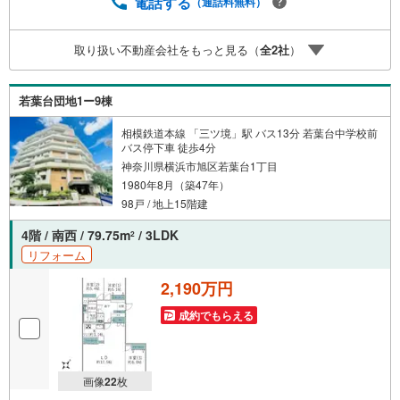
加入できる無料の生命保険】【13年間もらえる、国からの
電話する
（通話料無料）
特別ボーナス】これから多くなる【教育費】住宅を買った
後から始まる【住宅ローン返済】65歳以上から必要になる
取り扱い不動産会社をもっと見る（
全
2
社
）
【老後の費用負担】住宅探しの【このタイミング】で不安
な部分を明確にしていきませんか？？ --------------
若葉台団地1ー9棟
相模鉄道本線 「三ツ境」駅 バス13分 若葉台中学校前
バス停下車 徒歩4分
神奈川県横浜市旭区若葉台1丁目
1980年8月（築47年）
98戸 / 地上15階建
4階 / 南西 / 79.75m
/ 3LDK
2
リフォーム
2,190万円
成約でもらえる
画像
22
枚