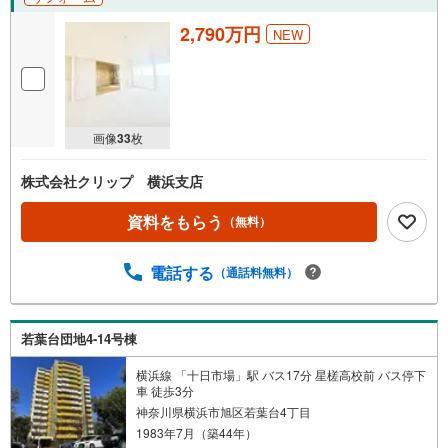
2,790万円
NEW
画像
33
枚
株式会社クリップ 横浜支店
資料をもらう
（無料）
電話する
（通話料無料）
若葉台団地4-14号棟
横浜線 「十日市場」駅 バス17分 星槎高校前 バス停下
車 徒歩3分
神奈川県横浜市旭区若葉台4丁目
1983年7月（築44年）