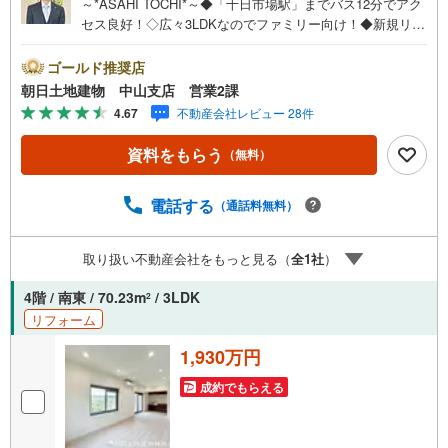
～*ASAHI TOCHI*～◆「十日市場駅」までバス12分でアク
セス良好！◇広々3LDKなのでファミリー向け！◆新規リフ
ォーム物件！◇2面バルコニーで通風・眺望良好！◆浴室乾
燥機と食器洗浄機付！* * * * 住まい、安心のおとりつぎ * *
ゴールド推奨店
* *おかげさまで42周年を迎えることができました♪ご成約
朝日土地建物 中山支店 営業2課
件数7万件達成!!☆当日のご見学も対応可能です！☆JR横浜
4.67
不動産会社レビュー 28件
線「中山」駅徒歩1分！☆ご予約は『朝日土地建物中山店』
まで！朝日土地建物グループは地域密着を合言葉に全13店
資料をもらう
（無料）
舗でその地域No.1を目指しております。広告掲載していな
い物件も多数ございます。色々廻ったけど良い物件が無い
なぁ・・頭金無くても平気・・？お家の買替えってどうす
電話する
（通話料無料）
るの・・？etc.まずは何でもお気軽にご相談ください！有
資格者が丁寧にご説明させていただきます！お問い合わせ
取り扱い不動産会社をもっと見る（
全
1
社
）
をお待ちしております!!
4階 / 南東 / 70.23m
/ 3LDK
2
リフォーム
1,930万円
成約でもらえる