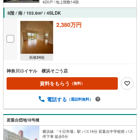
420戸 / 地上階数14階
8階 / 南 / 103.6m
/ 4SLDK
2
2,380万円
画像
24
枚
神奈川ロイヤル 横浜そごう店
資料をもらう
（無料）
電話する
（通話料無料）
若葉台団地18号棟
横浜線 「十日市場」駅 バス14分 若葉台中学校前 バス
停下車 徒歩5分