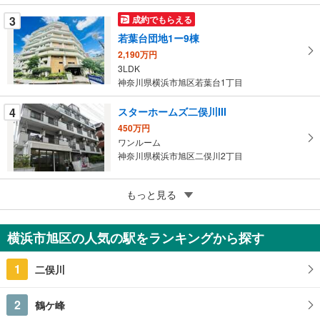
ー
ジ
3
成約でもらえる
に
若葉台団地1ー9棟
保
2,190万円
存
3LDK
す
神奈川県横浜市旭区若葉台1丁目
る
4
スターホームズ二俣川III
450万円
ワンルーム
神奈川県横浜市旭区二俣川2丁目
5
もっと見る
成約でもらえる
ベルハウス西谷
1,699万円
横浜市旭区の人気の駅をランキングから探す
3LDK
神奈川県横浜市旭区白根2丁目
1
二俣川
2
鶴ケ峰