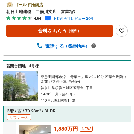
ット可（細則有）家族の一員、大切なペットと暮らせるマ
ゴールド推奨店
ンションです!!
朝日土地建物 二俣川支店 営業2課
4.54
不動産会社レビュー 20件
資料をもらう
（無料）
電話する
（通話料無料）
若葉台団地1-4号棟
東急田園都市線 「青葉台」駅 バス19分 若葉台近隣公
園前 バス停下車 徒歩5分
神奈川県横浜市旭区若葉台1丁目
1979年3月（築48年）
110戸 / 地上階数14階
3階 / 西 / 70.23m
/ 3LDK
2
リフォーム
1,880万円
NEW