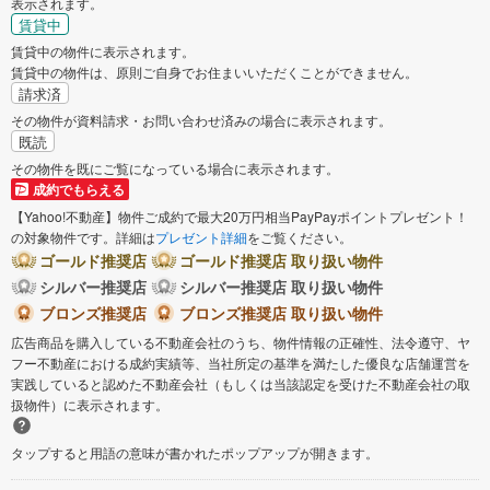
表示されます。
賃貸中
賃貸中の物件に表示されます。
賃貸中の物件は、原則ご自身でお住まいいただくことができません。
請求済
その物件が資料請求・お問い合わせ済みの場合に表示されます。
既読
その物件を既にご覧になっている場合に表示されます。
成約でもらえる
【Yahoo!不動産】物件ご成約で最大20万円相当PayPayポイントプレゼント！
の対象物件です。詳細は
プレゼント詳細
をご覧ください。
ゴールド推奨店
ゴールド推奨店 取り扱い物件
シルバー推奨店
シルバー推奨店 取り扱い物件
ブロンズ推奨店
ブロンズ推奨店 取り扱い物件
広告商品を購入している不動産会社のうち、物件情報の正確性、法令遵守、ヤ
フー不動産における成約実績等、当社所定の基準を満たした優良な店舗運営を
実践していると認めた不動産会社（もしくは当該認定を受けた不動産会社の取
扱物件）に表示されます。
タップすると用語の意味が書かれたポップアップが開きます。