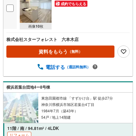
成約でもらえる
画像
10
枚
株式会社スターフォレスト 六本木店
資料をもらう
（無料）
電話する
（通話料無料）
横浜若葉台団地4ー8号棟
東急田園都市線 「すずかけ台」駅 徒歩27分
神奈川県横浜市旭区若葉台4丁目
1984年7月（築43年）
54戸 / 地上14階建
11階 / 南 / 94.81m
/ 4LDK
2
リフォーム