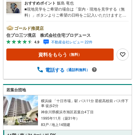
おすすめポイント
飯島 竜也
■現地見学をご希望の場合は「室内・現地を見学する（無
料）」ボタンよりご希望の日時をご記入いただけますとス
ムーズにご案内が可能です。■ 住プロは、瀬谷区・旭区・
泉区・戸塚区・保土ケ谷区・大和市の不動産売買専門会社
ゴールド推奨店
です！ 最新物件情報や当社限定の物件情報も多数ご用意！
住プロ三ツ境店 株式会社住宅プロデュース
お気軽にお問合せ下さい!! -------------- 弊社独自の住宅ローン
4.9
不動産会社レビュー 22件
提案システム 弊社ではファイナンシャル専門スタッフによ
る【丁寧な資金アドバイス】【ファイナンシャルプラン提
資料をもらう
（無料）
案書の作成】を随時行っております。意外に知らないお客
様が多い【定年時の住宅ローン残高】【住宅購入者だけが
加入できる無料の生命保険】【13年間もらえる、国からの
電話する
（通話料無料）
特別ボーナス】これから多くなる【教育費】住宅を買った
後から始まる【住宅ローン返済】65歳以上から必要になる
【老後の費用負担】住宅探しの【このタイミング】で不安
若葉台団地
な部分を明確にしていきませんか？？ --------------
横浜線 「十日市場」駅 バス11分 星槎高校前 バス停下
車 徒歩2分
神奈川県横浜市旭区若葉台4丁目
1995年11月（築31年）
83戸 / 地上14階建
11階 / 南 / 71.9m
/ 3LDK
2