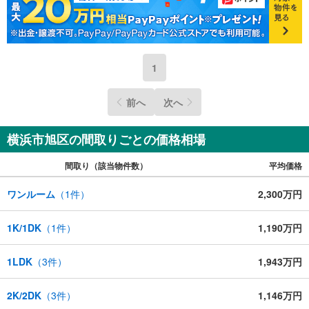
1
前へ
次へ
横浜市旭区の間取りごとの価格相場
間取り（該当物件数）
平均価格
ワンルーム
（
1
件）
2,300万円
1K/1DK
（
1
件）
1,190万円
1LDK
（
3
件）
1,943万円
2K/2DK
（
3
件）
1,146万円