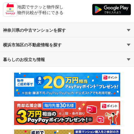
地図でサクッと物件探し
物件比較が手軽にできる
神奈川県の中古マンションを探す
横浜市旭区の不動産情報を探す
路線・駅から探す
地域から探す
暮らしのお役立ち情報
不動産・住宅
賃貸住宅
通勤・通学時間から探す
地図から探す
マンションカタログ
教えて！住まいの先生
新築マンション
中古マンション
新築一戸建て
中古一戸建て
注文住宅
土地
売却査定