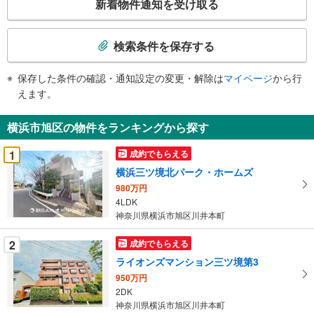
新着物件通知を受け取る
の
検
索
検索条件を保存する
条
件
保存した条件の確認・通知設定の変更・解除は
マイページ
から行
で
えます。
通
知
横浜市旭区の物件をランキングから探す
を
受
1
成約でもらえる
け
横浜三ツ境北パーク・ホームズ
取
980万円
る
4LDK
・
神奈川県横浜市旭区川井本町
条
件
2
成約でもらえる
を
ライオンズマンション三ツ境第3
マ
950万円
イ
2DK
ペ
神奈川県横浜市旭区川井本町