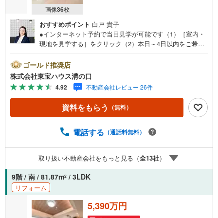
画像
36
枚
おすすめポイント
白戸 貴子
●インターネット予約で当日見学が可能です（1）［室内・
現地を見学する］をクリック（2）本日～4日以内をご希望
の方は「ご要望・ご質問欄」に希望日時をご記入くださ
い！●10:00～21:00はお電話でのお問い合わせがスムーズで
ゴールド推奨店
す。【Yahoo！ 不動産キャンペーン対象店舗】当店で物件
株式会社東宝ハウス溝の口
を成約するとPayPayポイントがもらえる「Yahoo！不動産
4.92
不動産会社レビュー 26件
物件ご成約キャンペーン」の対象になります。「資料をも
らう」「見学予約をする」ボタンからお問い合わせくださ
資料をもらう
（無料）
い。※必ずYahoo！ JAPAN IDでログインしてください。※P
ayPayポイントは出金と譲渡はできません。たくさんのお
客様からのお言葉に感謝してこれからも楽しく素敵なお家
電話する
（通話料無料）
探しをお約束します。お家探しを始めてみようと思われた
らまずは、お気軽に東宝ハウス溝の口に相談してみません
取り扱い不動産会社をもっと見る（
全
13
社
）
か？何も決まっていなくて大丈夫！まずはお客様の夢をお
聞かせ下さい！未来の「不安」を「安心」に変える「未来
9階 / 南 / 81.87m
/ 3LDK
2
カレンダー」もご来店時に好評です。スタッフ一同いつで
リフォーム
もお客様のお問合せをお待ちしております。
5,390万円