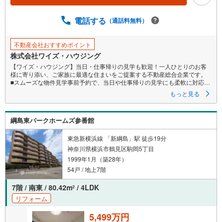
ジ
に
電話する
（通話料無料）
保
存
不動産会社おすすめポイント
す
株式会社ワイズ・ハウジング
る
【ワイズ・ハウジング】当日・仕事帰りの見学も歓迎！一人ひとりのお客
様に寄り添い、ご家族に最適な住まいをご提案する不動産総合企業です。
■スムーズな物件見学事前予約で、当日や仕事帰りの見学にも柔軟に対応い
たします。現地や店舗での待ち合わせ、最寄駅・周辺施設での合流、ご
もっと見る
自宅へのお迎えなど、ご希望の場所を指定いただけます。
※鍵の手配が必要な場合や、居住中の物件は即日対応が難しい場合もござい
ます 。お早めにお問い合わせください。
綱島東パークホームズ参番館
■ネット非公開情報もご紹介事前にご希望の「広さ・価格・エリア」や住み
替えのきっかけをお聞かせいただければ、ネット掲載不可の限定情報
や、新規公開予定の物件資料も併せてご用意いたします。
東急新横浜線 「新綱島」駅 徒歩19分
■安心の資金計画・売却サポート将来の金銭的な不安には、提携ファイナン
神奈川県横浜市鶴見区駒岡5丁目
シャルプランナー（FP）がライフプランに合わせた資金計画をお答えし
1999年1月（築28年）
ます 。また、購入だけでなく、将来の住み替えやご売却の相談まで長期的
にサポートいたします。
54戸 / 地上7階
営業時間（9:00～18:00）はお電話が繋がりやすくなっております。人気物
件は早期終了の可能性があるため、お早めにお問い合わせください！
7階 / 南東 / 80.42m
/ 4LDK
2
リフォーム
5,499万円