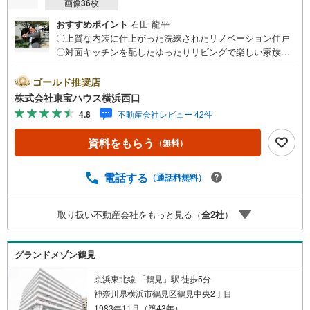
画像
36
枚
おすすめポイント
石田 龍平
〇上質な内装に仕上がった洗練されたリノベーション住戸
〇対面キッチンを配したゆったりリビングで楽しい家族時
間を過ごせます〇かわいいペットとの暮らしを叶えられま
す（細則有り）ーーーーYahoo！ 不動産キャンペーン対象
ゴールド推奨店
店舗ーーーー当店で物件を成約するとPayPayボーナスライ
株式会社東宝ハウス横浜西口
トがもらえる「Yahoo！ 不動産 物件ご成約キャンペーン」
4.8
不動産会社レビュー 42件
の対象になります。「資料をもらう」「見学予約をする」
ボタンからお問い合わせください。※必ずYahoo！ JAPAN I
資料をもらう
（無料）
Dでログインしてください。※PayPayボーナスライトは出
金と譲渡はできません。有効期限は付与日から60日です。
ーーーーーーーーーーーーーーーーーーーーーーーーーー
電話する
（通話料無料）
紹介金融機関/都市銀行利率/年利 0.95％（変動金利）※上記
金利は 2026年8月時点 のものであり、実際の適用金利は融
取り扱い不動産会社をもっと見る（
全
2
社
）
資実行時のものとなります。金利情勢により表記の返済額
と異なる場合があります。ーーーーーーーーーーーーーー
ーーーーーーーーーーー
グランドメゾン鶴見
京浜東北線 「鶴見」駅 徒歩5分
神奈川県横浜市鶴見区鶴見中央2丁目
1983年11月（築43年）