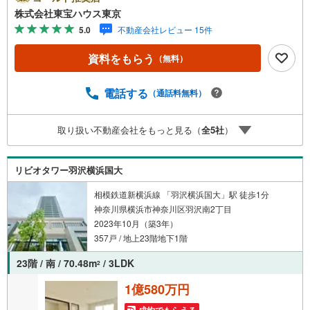
キャンペーン」の対象になります。「資料をもらう」「見
株式会社東宝ハウス東京
学予約をする」ボタンからお問い合わせください。※必ずY
5.0
不動産会社レビュー 15件
ahoo！ JAPAN IDでログインしてください。※PayPayボー
ナスライトは出金と譲渡はできません。ご案内・詳細な資
資料をもらう
（無料）
料のご請求はお気軽にどうぞ♪お電話でのお問い合わせも
常時受け付けております！お気軽にお問い合わせくださ
い。
電話する
（通話料無料）
取り扱い不動産会社をもっと見る（
全
5
社
）
リビオタワー羽沢横浜国大
相模鉄道新横浜線 「羽沢横浜国大」駅 徒歩1分
神奈川県横浜市神奈川区羽沢南2丁目
2023年10月（築3年）
357戸 / 地上23階地下1階
23階 / 南 / 70.48m
/ 3LDK
2
1億580万円