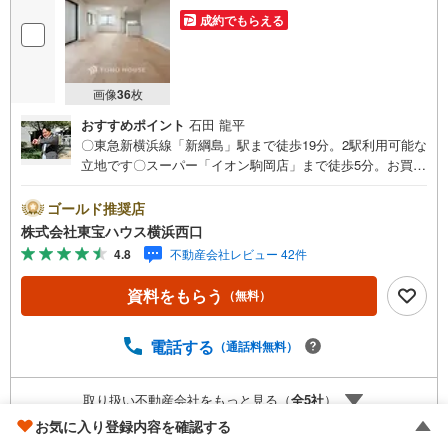
成約でもらえる
画像
36
枚
おすすめポイント
石田 龍平
〇東急新横浜線「新綱島」駅まで徒歩19分。2駅利用可能な
立地です〇スーパー「イオン駒岡店」まで徒歩5分。お買い
物に便利な住環境〇最上階7階のお部屋は開放的な角部屋。
気持ちの良い風が通り抜けますーーーーYahoo！ 不動産キ
ゴールド推奨店
ャンペーン対象店舗ーーーー当店で物件を成約するとPayP
株式会社東宝ハウス横浜西口
ayボーナスライトがもらえる「Yahoo！ 不動産 物件ご成約
4.8
不動産会社レビュー 42件
キャンペーン」の対象になります。「資料をもらう」「見
学予約をする」ボタンからお問い合わせください。※必ずY
資料をもらう
（無料）
ahoo！ JAPAN IDでログインしてください。※PayPayボー
ナスライトは出金と譲渡はできません。有効期限は付与日
から60日です。ーーーーーーーーーーーーーーーーーーー
電話する
（通話料無料）
ーーーーーーー紹介金融機関/都市銀行利率/年利 0.95％
（変動金利）※上記金利は 2026年8月時点 のものであり、
取り扱い不動産会社をもっと見る（
全
5
社
）
実際の適用金利は融資実行時のものとなります。金利情勢
により表記の返済額と異なる場合があります。ーーーーー
お気に入り登録内容を確認する
ーーーーーーーーーーーーーーーーーーーー