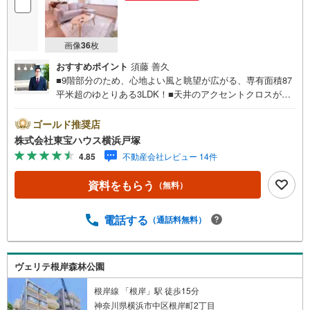
画像
36
枚
おすすめポイント
須藤 善久
■9階部分のため、心地よい風と眺望が広がる、専有面積87
平米超のゆとりある3LDK！■天井のアクセントクロスが洗
練された空間を演出する19.8帖のリビング。■便利な食洗機
が毎日の家事をサポート！■小中学校や公園が徒歩10分圏
ゴールド推奨店
内♪子育て世帯にもおすすめです♪＝＝＝＝＝＝＝＝＝＝＝
株式会社東宝ハウス横浜戸塚
＝＝＝＝＝＝【東宝ハウス横浜戸塚】提携銀行 じぶん銀行
4.85
不動産会社レビュー 14件
利用可 *がん100％保証団信＋全疾病保障付き＝＝＝＝＝＝
＝＝＝＝＝＝＝＝＝＝＝○現地見学会（事前に必ずお問い合
資料をもらう
（無料）
わせください）毎日、ご見学・ご相談が可能です。9:00～2
1:00まで。ご自宅へお迎え、最寄駅でお待ち合わせ、弊社
へのご来社等ご相談下さい。○FPによるライフプランのシ
電話する
（通話料無料）
ミュレーションライフプランにあった資金計画や、住宅ロ
ーンのご相談など。○キッズスペースもご用意しております
○お車の無料提携駐車場がございます詳しくは営業スタッフ
ヴェリテ根岸森林公園
よりお伝えさせて頂きます。なんでもお気軽にお申し付け
くださいませ。
根岸線 「根岸」駅 徒歩15分
神奈川県横浜市中区根岸町2丁目