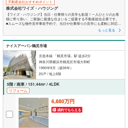
不動産会社おすすめポイント
株式会社ワイズ・ハウジング
【ワイズ・ハウジング】当日・仕事帰りの見学も歓迎！一人ひとりのお客
様に寄り添い、ご家族に最適な住まいをご提案する不動産総合企業です。
■スムーズな物件見学事前予約で、当日や仕事帰りの見学にも柔軟に対応い
たします。現地や店舗での待ち合わせ、最寄駅・周辺施設での合流、ご
もっと見る
自宅へのお迎えなど、ご希望の場所を指定いただけます。
※鍵の手配が必要な場合や、居住中の物件は即日対応が難しい場合もござい
ます 。お早めにお問い合わせください。
ナイスアーバン鶴見市場
■ネット非公開情報もご紹介事前にご希望の「広さ・価格・エリア」や住み
替えのきっかけをお聞かせいただければ、ネット掲載不可の限定情報
や、新規公開予定の物件資料も併せてご用意いたします。
京急本線 「鶴見市場」駅 徒歩2分
■安心の資金計画・売却サポート将来の金銭的な不安には、提携ファイナン
神奈川県横浜市鶴見区市場大和町
シャルプランナー（FP）がライフプランに合わせた資金計画をお答えし
1990年9月（築36年）
ます 。また、購入だけでなく、将来の住み替えやご売却の相談まで長期的
にサポートいたします。
20戸 / 地上6階
営業時間（9:00～18:00）はお電話が繋がりやすくなっております。人気物
件は早期終了の可能性があるため、お早めにお問い合わせください！
5階 / 南東 / 151.44m
/ 4LDK
2
リフォーム
6,880万円
成約でもらえる