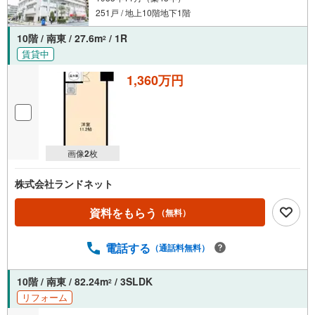
251戸 / 地上10階地下1階
10階 / 南東 / 27.6m
/ 1R
2
賃貸中
1,360万円
画像
2
枚
株式会社ランドネット
資料をもらう
（無料）
電話する
（通話料無料）
10階 / 南東 / 82.24m
/ 3SLDK
2
リフォーム