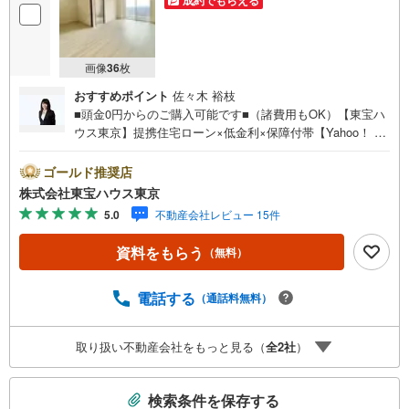
成約でもらえる
画像
36
枚
おすすめポイント
佐々木 裕枝
■頭金0円からのご購入可能です■（諸費用もOK）【東宝ハ
ウス東京】提携住宅ローン×低金利×保障付帯【Yahoo！ 不
動産キャンペーン対象店舗】当店で物件を成約するとPayP
ayボーナスライトがもらえる「Yahoo！ 不動産 物件ご成約
ゴールド推奨店
キャンペーン」の対象になります。「資料をもらう」「見
株式会社東宝ハウス東京
学予約をする」ボタンからお問い合わせください。※必ずY
5.0
不動産会社レビュー 15件
ahoo！ JAPAN IDでログインしてください。※PayPayボー
ナスライトは出金と譲渡はできません。ご案内・詳細な資
資料をもらう
（無料）
料のご請求はお気軽にどうぞ♪お電話でのお問い合わせも
常時受け付けております！お気軽にお問い合わせくださ
い。
電話する
（通話料無料）
取り扱い不動産会社をもっと見る（
全
2
社
）
こ
検索条件を保存する
の