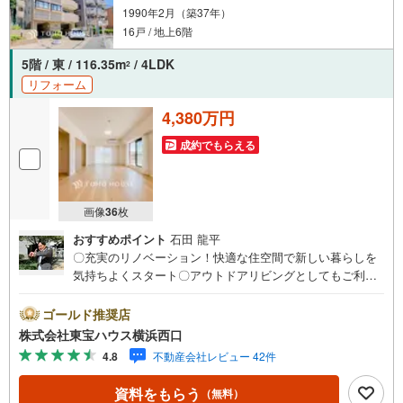
1990年2月（築37年）
16戸 / 地上6階
5階 / 東 / 116.35m
/ 4LDK
2
リフォーム
4,380万円
成約でもらえる
画像
36
枚
おすすめポイント
石田 龍平
〇充実のリノベーション！快適な住空間で新しい暮らしを
気持ちよくスタート〇アウトドアリビングとしてもご利用
いただける広々ルーフバルコニー付き〇豊富な収納や食洗
機など設備も充実！快適な暮らしを実現しますーーーーYa
ゴールド推奨店
hoo！ 不動産キャンペーン対象店舗ーーーー当店で物件を
株式会社東宝ハウス横浜西口
成約するとPayPayボーナスライトがもらえる「Yahoo！ 不
4.8
不動産会社レビュー 42件
動産 物件ご成約キャンペーン」の対象になります。「資料
をもらう」「見学予約をする」ボタンからお問い合わせく
資料をもらう
（無料）
ださい。※必ずYahoo！ JAPAN IDでログインしてくださ