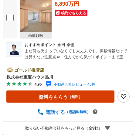
6,890万円
成約でもらえる
画像
36
枚
おすすめポイント
永田 卓也
まだ何も決まっていなくても大丈夫です。掲載情報だけで
は見えない注意点や、住んでから気づくポイントまで正直
にお伝えします。東宝ハウス品川では、良いことも悪いこ
とも包み隠さずお伝えし、「納得して選ぶ」ためのサポー
ゴールド推奨店
トを大切にしています。現地でしか分からないリアルな情
株式会社東宝ハウス品川
報も含めて、一緒に後悔しない住まい探しを進めていきま
4.95
不動産会社レビュー 40件
しょう。まずはお気軽にご相談ください。【Yahoo！ 不動
産キャンペーン対象店舗】当店で物件を成約するとPayPay
資料をもらう
（無料）
ボーナスライトがもらえる「Yahoo！ 不動産 物件ご成約キ
ャンペーン」の対象になります。「資料をもらう」「見学
予約をする」ボタンからお問い合わせください。※必ずYah
電話する
（通話料無料）
oo！ JAPAN IDでログインしてください。※PayPayボーナ
スライトは出金と譲渡はできません。ご案内・詳細な資料
取り扱い不動産会社をもっと見る（
全
9
社
）
のご請求はお気軽にどうぞ♪お電話でのお問い合わせも常
時受け付けております！お気軽にお問い合わせください。