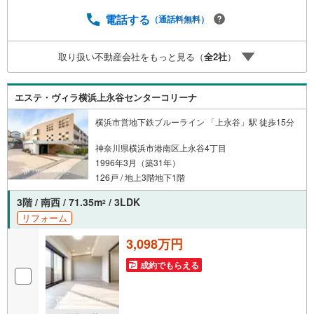
常時受け付けております！お気軽にお問い合わせくださ
い。
電話する
（通話料無料）
取り扱い不動産会社をもっと見る（
全
2
社
）
エステ・ヴィラ横浜上永谷センターコリーナ
横浜市営地下鉄ブルーライン 「上永谷」駅 徒歩15分
神奈川県横浜市港南区上永谷4丁目
1996年3月（築31年）
126戸 / 地上3階地下1階
3階 / 南西 / 71.35m
/ 3LDK
2
リフォーム
3,098万円
成約でもらえる