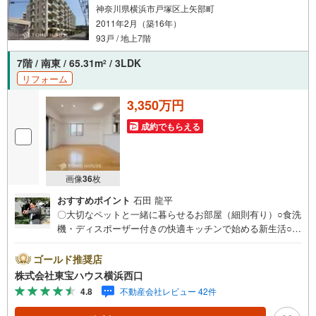
神奈川県横浜市戸塚区上矢部町
2011年2月（築16年）
93戸 / 地上7階
7階 / 南東 / 65.31m
/ 3LDK
2
リフォーム
3,350万円
成約でもらえる
画像
36
枚
おすすめポイント
石田 龍平
〇大切なペットと一緒に暮らせるお部屋（細則有り）○食洗
機・ディスポーザー付きの快適キッチンで始める新生活○
月々の負担を軽減できる専用駐車場無償付きーーーーYaho
o！ 不動産キャンペーン対象店舗ーーーー当店で物件を成
ゴールド推奨店
約するとPayPayボーナスライトがもらえる「Yahoo！ 不動
株式会社東宝ハウス横浜西口
産 物件ご成約キャンペーン」の対象になります。「資料を
4.8
不動産会社レビュー 42件
もらう」「見学予約をする」ボタンからお問い合わせくだ
さい。※必ずYahoo！ JAPAN IDでログインしてください。