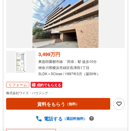
3,499万円
東急田園都市線 「田奈」駅 徒歩10分
神奈川県横浜市緑区長津田1丁目
3LDK＋5Close / 1997年3月（築30年）
リフォーム
成約でもらえる
株式会社ワイズ・ハウジング
資料をもらう
（無料）
電話する
（通話料無料）