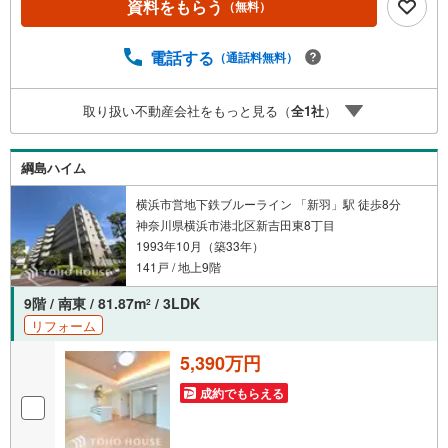
資料をもらう
（無料）
※PayPayボーナスライトは出金と譲渡はできません。有効
期限は付与日から60日です。ーーーーーーーーーーーーー
ーーーーーーーーーーーーー紹介金融機関/都市銀行利率/年
電話する
（通話料無料）
利 0.95％（変動金利）※上記金利は 2026年8月時点 のもの
であり、実際の適用金利は融資実行時のものとなります。
取り扱い不動産会社をもっと見る（
全
1
社
）
金利情勢により表記の返済額と異なる場合があります。ー
ーーーーーーーーーーーーーーーーーーーーーーーー
綱島ハイム
横浜市営地下鉄ブルーライン 「新羽」駅 徒歩8分
神奈川県横浜市港北区新吉田東8丁目
1993年10月（築33年）
141戸 / 地上9階
9階 / 南東 / 81.87m
/ 3LDK
2
リフォーム
5,390万円
成約でもらえる