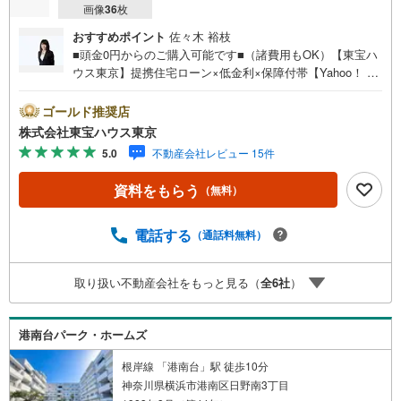
画像
36
枚
おすすめポイント
佐々木 裕枝
■頭金0円からのご購入可能です■（諸費用もOK）【東宝ハ
ウス東京】提携住宅ローン×低金利×保障付帯【Yahoo！ 不
動産キャンペーン対象店舗】当店で物件を成約するとPayP
ayボーナスライトがもらえる「Yahoo！ 不動産 物件ご成約
ゴールド推奨店
キャンペーン」の対象になります。「資料をもらう」「見
株式会社東宝ハウス東京
学予約をする」ボタンからお問い合わせください。※必ずY
5.0
不動産会社レビュー 15件
ahoo！ JAPAN IDでログインしてください。※PayPayボー
ナスライトは出金と譲渡はできません。ご案内・詳細な資
資料をもらう
（無料）
料のご請求はお気軽にどうぞ♪お電話でのお問い合わせも
常時受け付けております！お気軽にお問い合わせくださ
い。
電話する
（通話料無料）
取り扱い不動産会社をもっと見る（
全
6
社
）
港南台パーク・ホームズ
根岸線 「港南台」駅 徒歩10分
神奈川県横浜市港南区日野南3丁目