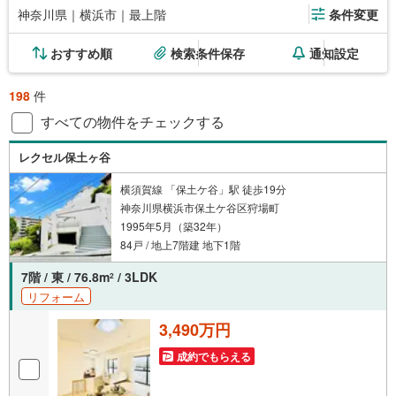
神奈川県｜横浜市｜最上階
条件変更
おすすめ順
検索条件保存
通知設定
198
件
すべての物件をチェックする
レクセル保土ヶ谷
横須賀線 「保土ケ谷」駅 徒歩19分
神奈川県横浜市保土ケ谷区狩場町
1995年5月（築32年）
84戸 / 地上7階建 地下1階
7階 / 東 / 76.8m
/ 3LDK
2
リフォーム
3,490万円
成約でもらえる