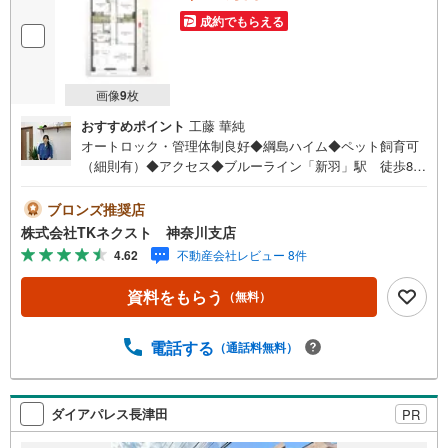
件レポート」お渡します■他の物件と併せてご案内もOK-ご
自宅や指定場所から無料送迎もOK-当日見学もOKです！
成約でもらえる
画像
9
枚
おすすめポイント
工藤 華純
オートロック・管理体制良好◆綱島ハイム◆ペット飼育可
（細則有）◆アクセス◆ブルーライン「新羽」駅 徒歩8分
◆リノベーション◆●システムキッチン交換●ユニットバス
交換●洗面化粧台交換●トイレ交換●健具交換●配管更新●ク
ブロンズ推奨店
ロス全室貼替●床材貼替●食洗機新規取付●ハウスクリーニ
株式会社TKネクスト 神奈川支店
ング◆周辺環境◆新田小学校…約220m新羽中学校…約1.6k
4.62
不動産会社レビュー 8件
mファミリーマート…約220mイオン…約180m新田公園…
約180mしんよしだこども園…約1km最上階につき陽当り・
資料をもらう
（無料）
通風良好です♪フラット対面キッチン・ペンダントライト
採用で意匠を凝らした内装♪家族が過ごしやすいお洒落な
リビングを♪些細な事でもお問合せ下さい♪
電話する
（通話料無料）
ダイアパレス長津田
PR