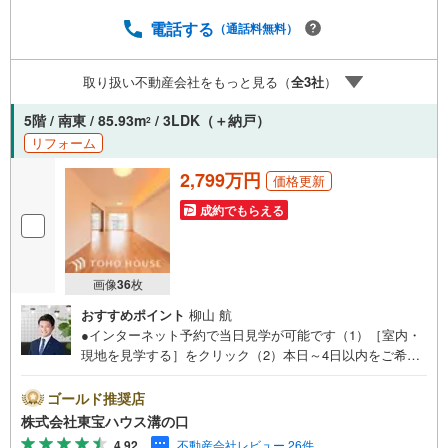
と譲渡はできません。有効期限は付与日から60日です。ー
ーーーーーーーーーーーーーーーーーーーーーーーーー紹
電話する
（通話料無料）
介金融機関/都市銀行利率/年利 0.95％（変動金利）※上記金
利は 2026年8月時点 のものであり、実際の適用金利は融資
取り扱い不動産会社をもっと見る（
全
3
社
）
実行時のものとなります。金利情勢により表記の返済額と
異なる場合があります。ーーーーーーーーーーーーーーー
5階 / 南東 / 85.93m
/ 3LDK（＋納戸）
2
ーーーーーーーーーー
リフォーム
2,799万円
価格更新
成約でもらえる
画像
36
枚
おすすめポイント
柳山 航
●インターネット予約で当日見学が可能です（1）［室内・
現地を見学する］をクリック（2）本日～4日以内をご希望
の方は「ご要望・ご質問欄」に希望日時をご記入くださ
い！●10:00～21:00はお電話でのお問い合わせがスムーズで
ゴールド推奨店
す。【Yahoo！ 不動産キャンペーン対象店舗】当店で物件
株式会社東宝ハウス溝の口
を成約するとPayPayポイントがもらえる「Yahoo！不動産
4.92
不動産会社レビュー 26件