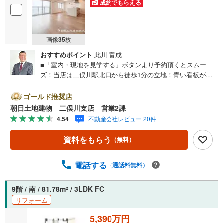
成約でもらえる
画像
35
枚
おすすめポイント
此川 富成
■「室内・現地を見学する」ボタンより予約頂くとスムー
ズ！当店は二俣川駅北口から徒歩1分の立地！青い看板が目
印です。■接客スペースとDVDや遊び道具が揃ったキッズコ
ーナーなど、お子様にも退屈せずにお過ごし頂けます。■
ゴールド推奨店
テレワークで作業効率のUP化オウチ時間で人生を豊かにす
朝日土地建物 二俣川支店 営業2課
るためにONとOFFを切り替えて、家族との時間も増えて幸
4.54
不動産会社レビュー 20件
せマイホームを！■ 住宅ローンのご相談承ります。■住まい
選びはフィーリングも大切です。現地の空気や雰囲気を感
資料をもらう
（無料）
じてみましょう。営業スタッフまでお問合せくださいま
せ。■当日の現地見学も承ります。物件は内装や質感なども
そうですが住まい選びはフィーリングも大切です。現地の
電話する
（通話料無料）
空気や雰囲気を感じてみましょう。住まいを決める大切な
情報ですお客様のこだわりを聞かせてください！■ ご来店
9階 / 南 / 81.78m
/ 3LDK FC
2
時にはお車の無料提携駐車場ございます。詳しくは営業ス
リフォーム
タッフまでお問合せくださいませ！■周辺の教育施設やスー
パー、ドラックストア等の情報、災害情報等がわかる「物
5,390万円