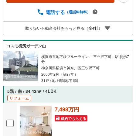
い。※PayPayボーナスライトは出金と譲渡はできません。
有効期限は付与日から60日です。ーーーーーーーーーーー
電話する
（通話料無料）
ーーーーーーーーーーーーーーー紹介金融機関/都市銀行利
率/年利 0.95％（変動金利）※上記金利は 2026年8月時点 の
取り扱い不動産会社をもっと見る（
全
4
社
）
ものであり、実際の適用金利は融資実行時のものとなりま
す。金利情勢により表記の返済額と異なる場合がありま
す。ーーーーーーーーーーーーーーーーーーーーーーーー
コスモ横濱ガーデン山
ー
横浜市営地下鉄ブルーライン 「三ツ沢下町」駅 徒歩7
分
神奈川県横浜市神奈川区三ツ沢下町
2000年2月（築27年）
31戸 / 地上5階地下1階
5階 / 南 / 84.42m
/ 4LDK
2
リフォーム
7,498万円
成約でもらえる