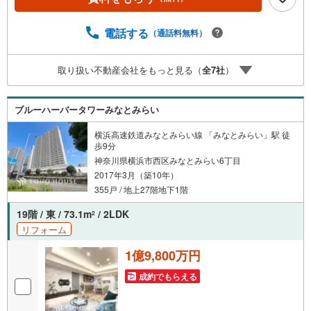
イナンシャルプラン提案書の作成】を随時行っておりま
す。意外に知らないお客様が多い【定年時の住宅ローン残
高】【住宅購入者だけが加入できる無料の生命保険】【13
電話する
（通話料無料）
年間もらえる、国からの特別ボーナス】これから多くなる
【教育費】住宅を買った後から始まる【住宅ローン返済】6
取り扱い不動産会社をもっと見る（
全
7
社
）
5歳以上から必要になる【老後の費用負担】住宅探しの【こ
のタイミング】で不安な部分を明確にしていきません
か？？ --------------
ブルーハーバータワーみなとみらい
横浜高速鉄道みなとみらい線 「みなとみらい」駅 徒
歩9分
神奈川県横浜市西区みなとみらい6丁目
2017年3月（築10年）
355戸 / 地上27階地下1階
19階 / 東 / 73.1m
/ 2LDK
2
リフォーム
1億9,800万円
成約でもらえる