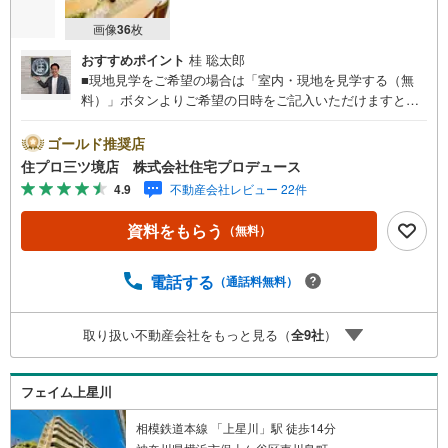
画像
36
枚
おすすめポイント
桂 聡太郎
■現地見学をご希望の場合は「室内・現地を見学する（無
料）」ボタンよりご希望の日時をご記入いただけますとス
ムーズにご案内が可能です。■ 住プロは保土ケ谷区・旭区
に強い！ 住プロは、保土ケ谷区・旭区の不動産売買専門会
ゴールド推奨店
社です！最新物件情報や当社限定で販売する物件情報も多
住プロ三ツ境店 株式会社住宅プロデュース
数ございますので、お気軽にお問合せ下さい！ --------------
4.9
不動産会社レビュー 22件
弊社独自の住宅ローン提案システム 弊社ではファイナンシ
ャル専門スタッフによる【丁寧な資金アドバイス】【ファ
資料をもらう
（無料）
イナンシャルプラン提案書の作成】を随時行っておりま
す。意外に知らないお客様が多い【定年時の住宅ローン残
高】【住宅購入者だけが加入できる無料の生命保険】【13
電話する
（通話料無料）
年間もらえる、国からの特別ボーナス】これから多くなる
【教育費】住宅を買った後から始まる【住宅ローン返済】6
取り扱い不動産会社をもっと見る（
全
9
社
）
5歳以上から必要になる【老後の費用負担】住宅探しの【こ
のタイミング】で不安な部分を明確にしていきません
か？？ --------------
フェイム上星川
相模鉄道本線 「上星川」駅 徒歩14分