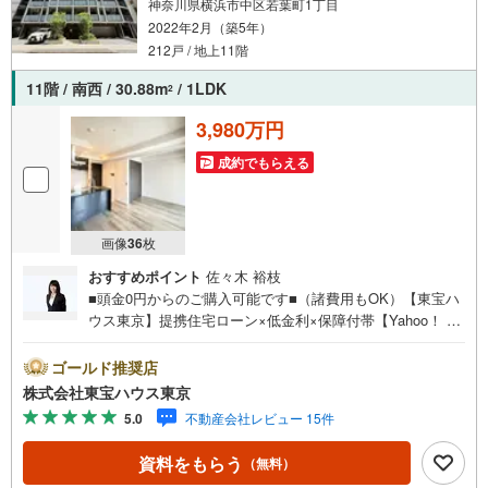
神奈川県横浜市中区若葉町1丁目
2022年2月（築5年）
212戸 / 地上11階
11階 / 南西 / 30.88m
/ 1LDK
2
3,980万円
成約でもらえる
画像
36
枚
おすすめポイント
佐々木 裕枝
■頭金0円からのご購入可能です■（諸費用もOK）【東宝ハ
ウス東京】提携住宅ローン×低金利×保障付帯【Yahoo！ 不
動産キャンペーン対象店舗】当店で物件を成約するとPayP
ayボーナスライトがもらえる「Yahoo！ 不動産 物件ご成約
ゴールド推奨店
キャンペーン」の対象になります。「資料をもらう」「見
株式会社東宝ハウス東京
学予約をする」ボタンからお問い合わせください。※必ずY
5.0
不動産会社レビュー 15件
ahoo！ JAPAN IDでログインしてください。※PayPayボー
ナスライトは出金と譲渡はできません。ご案内・詳細な資
資料をもらう
（無料）
料のご請求はお気軽にどうぞ♪お電話でのお問い合わせも