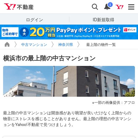
Yahoo!不動産
検索
通知
i
ログイン
ID新規取得
中古マンション
神奈川県
最上階の物件一覧
横浜市の最上階の中古マンション
一部の画像提供：アフロ
最上階の中古マンションは開放感があり眺望が良いだけなく上階からの
物音にストレスを感じることがありません。最上階の理想の中古マンシ
ョンをYahoo!不動産で見つけましょう。