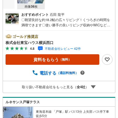
画像
36
枚
おすすめポイント
石田 龍平
〇眺望良好な約18.2帖の広々リビング！くつろぎの時間を
満喫できます〇使い勝手の良いリビング収納やWICなど豊
富な収納で快適な暮らしを実現します〇かわいいペットと
の暮らしを叶えられます（細則有り）ーーーーYahoo！ 不
ゴールド推奨店
動産キャンペーン対象店舗ーーーー当店で物件を成約する
株式会社東宝ハウス横浜西口
とPayPayボーナスライトがもらえる「Yahoo！ 不動産 物
4.8
不動産会社レビュー 42件
件ご成約キャンペーン」の対象になります。「資料をもら
う」「見学予約をする」ボタンからお問い合わせくださ
資料をもらう
（無料）
い。※必ずYahoo！ JAPAN IDでログインしてください。※P
ayPayボーナスライトは出金と譲渡はできません。有効期
限は付与日から60日です。ーーーーーーーーーーーーーー
電話する
（通話料無料）
ーーーーーーーーーーーー紹介金融機関/都市銀行利率/年利
0.95％（変動金利）※上記金利は 2026年8月時点 のもので
取り扱い不動産会社をもっと見る（
全
4
社
）
あり、実際の適用金利は融資実行時のものとなります。金
利情勢により表記の返済額と異なる場合があります。ーー
ーーーーーーーーーーーーーーーーーーーーーーー
ルネサンス戸塚テラス
東海道本線 「戸塚」駅 バス13分 上矢部 バス停下車
徒歩5分