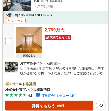
1983年3月（築44年）
56戸 / 地上5階
5階 / 南 / 85.93m
/ 3LDK＋S
2
リフォーム
2,799万円
成約でもらえる
画像
36
枚
おすすめポイント
石田 龍平
〇「港南台」駅まで徒歩10分の落ち着いた住環境〇小中学
校が徒歩5分以内。小さなお子様のいるご家庭にも安心のエ
リア〇最上階角部屋のお部屋は明るく、気持ちの良い風が
通り抜けますーーーーYahoo！ 不動産キャンペーン対象店
ゴールド推奨店
舗ーーーー当店で物件を成約するとPayPayボーナスライト
株式会社東宝ハウス横浜西口
がもらえる「Yahoo！ 不動産 物件ご成約キャンペーン」の
4.8
不動産会社レビュー 42件
対象になります。「資料をもらう」「見学予約をする」ボ
タンからお問い合わせください。※必ずYahoo！ JAPAN ID
資料をもらう
（無料）
でログインしてください。※PayPayボーナスライトは出金