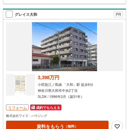
検
索
グレイス大和
PR
条
件
で
通
知
を
受
け
取
る
3,398万円
・
小田急江ノ島線 「大和」駅 徒歩6分
条
神奈川県大和市中央2丁目
件
3LDK / 1996年3月（築31年）
を
マ
リフォーム
成約でもらえる
イ
株式会社ワイズ・ハウジング
ペ
資料をもらう
ー
（無料）