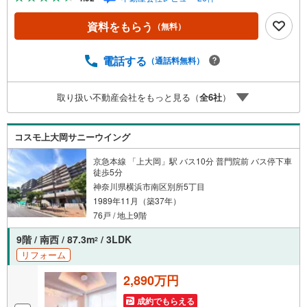
物件ご成約キャンペーン」の対象になります。「資料をも
らう」「見学予約をする」ボタンからお問い合わせくださ
資料をもらう
（無料）
い。※必ずYahoo！ JAPAN IDでログインしてください。※P
ayPayポイントは出金と譲渡はできません。たくさんのお
客様からのお言葉に感謝してこれからも楽しく素敵なお家
電話する
（通話料無料）
探しをお約束します。お家探しを始めてみようと思われた
らまずは、お気軽に東宝ハウス溝の口に相談してみません
取り扱い不動産会社をもっと見る（
全
6
社
）
か？何も決まっていなくて大丈夫！まずはお客様の夢をお
聞かせ下さい！未来の「不安」を「安心」に変える「未来
カレンダー」もご来店時に好評です。スタッフ一同いつで
コスモ上大岡サニーウイング
もお客様のお問合せをお待ちしております。
京急本線 「上大岡」駅 バス10分 普門院前 バス停下車
徒歩5分
神奈川県横浜市南区別所5丁目
1989年11月（築37年）
76戸 / 地上9階
9階 / 南西 / 87.3m
/ 3LDK
2
リフォーム
2,890万円
成約でもらえる