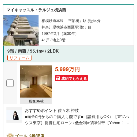
マイキャッスル・ラルジュ横浜西
相模鉄道本線 「平沼橋」駅 徒歩4分
神奈川県横浜市西区平沼2丁目
1997年2月（築30年）
41戸 / 地上9階
9階 / 南西 / 55.1m
/ 2LDK
2
リフォーム
5,999万円
成約でもらえる
画像
36
枚
おすすめポイント
佐々木 裕枝
■頭金0円からのご購入可能です■（諸費用もOK）【東宝ハ
ウス東京】提携住宅ローン×低金利×保障付帯【Yahoo！ 不
動産キャンペーン対象店舗】当店で物件を成約するとPayP
ayボーナスライトがもらえる「Yahoo！ 不動産 物件ご成約
ゴールド推奨店