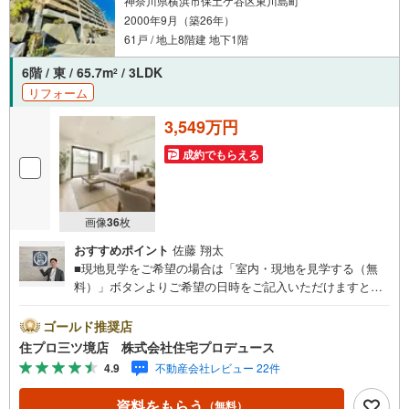
神奈川県横浜市保土ケ谷区東川島町
2000年9月（築26年）
61戸 / 地上8階建 地下1階
6階 / 東 / 65.7m
/ 3LDK
2
リフォーム
3,549万円
成約でもらえる
画像
36
枚
おすすめポイント
佐藤 翔太
■現地見学をご希望の場合は「室内・現地を見学する（無
料）」ボタンよりご希望の日時をご記入いただけますとス
ムーズにご案内が可能です。■ 住プロは保土ケ谷区・旭区
に強い！ 住プロは、保土ケ谷区・旭区の不動産売買専門会
ゴールド推奨店
社です！最新物件情報や当社限定で販売する物件情報も多
住プロ三ツ境店 株式会社住宅プロデュース
数ございますので、お気軽にお問合せ下さい！ --------------
4.9
不動産会社レビュー 22件
弊社独自の住宅ローン提案システム 弊社ではファイナンシ
ャル専門スタッフによる【丁寧な資金アドバイス】【ファ
資料をもらう
（無料）