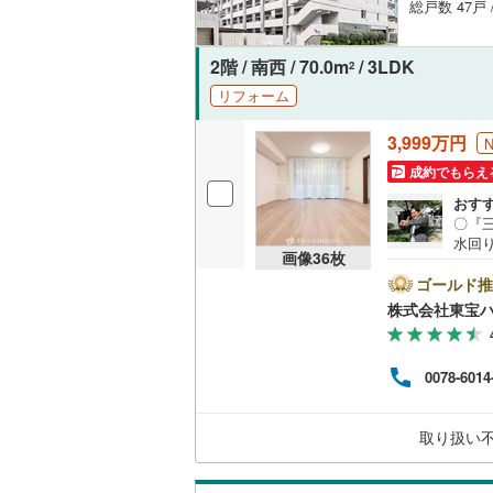
総戸数 47戸 
2階 / 南西 / 70.0m
/ 3LDK
2
リフォーム
3,999万円
成約でもらえ
おす
〇『
水回り
画像
36
枚
ンペ
らえる
ゴールド推
をも
株式会社東宝
o！ 
はで
ーーー
0078-6014
利）※
のも
ーー
取り扱い