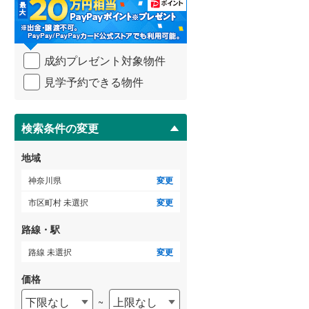
足柄下郡真鶴町
(
0
)
・
条
愛甲郡清川村
(
0
)
件
を
ゲストルーム
（
5
）
成約プレゼント対象物件
マ
イ
見学予約できる物件
ペ
ー
ＴＶモニタ付インターホン
ジ
に
検索条件の変更
（
22
）
保
存
地域
す
る
神奈川県
変更
市区町村 未選択
変更
路線・駅
路線 未選択
変更
価格
下限なし
上限なし
~