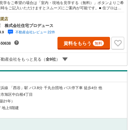
地見学をご希望の場合は「室内・現地を見学する（無料）」ボタンよりご希
開成町
(
0
)
足柄下郡箱根町
(
0
)
日時をご記入いただけますとスムーズにご案内が可能です。■ 住プロは保
谷区・旭区に強い！ 住プロは、保土ケ谷区・旭区の不動産売買専門会社で
湯河原町
(
0
)
愛甲郡愛川町
(
0
)
最新物件情報や当社限定で販売する物件情報も多数ございますので、お気
奨店
ルジュサービス
（
1
）
キッズルーム
（
0
）
い！ -------------- 弊社独自の住宅ローン提案システム 弊社では
店 株式会社住宅プロデュース
イナンシャル専門スタッフによる【丁寧な資金アドバイス】【ファイナン
不動産会社レビュー 22件
4.9
ルプラン提案書の作成】を随時行っております。意外に知らないお客様が
【定年時の住宅ローン残高】【住宅購入者だけが加入できる無料の生命保
資料をもらう
-50638
無料
【13年間もらえる、国からの特別ボーナス】これから多くなる【教育費】
4
）
オール電化
（
28
）
を買った後から始まる【住宅ローン返済】65歳以上から必要になる【老後
用負担】住宅探しの【このタイミング】で不安な部分を明確にしていきま
不動産会社をもっと見る（
全
9
社
）
 --------------
全体
リー住宅
（
2
）
浜線 「西谷」駅 バス8分 千丸台団地 バス停下車 徒歩4分 他
市旭区中白根4丁目
（築21年）
ダイニング15畳以上
/ 地上5階建