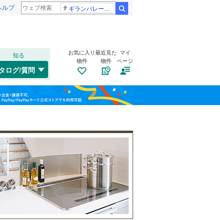
ヘルプ
ギランバレー症候群
検索
お気に入り
最近見た
マイ
知る
物件
物件
ページ
東海道本線
(
5
)
タログ/質問
中原区
(
0
)
福島
横浜線
(
8
)
宮前区
(
0
)
相模線
(
0
)
栃木
群馬
山梨
埼京線
(
0
)
自転車置き場
（
22
）
西区
(
4
)
バイク置き場
（
18
）
保土ケ谷区
(
1
)
防犯カメラ
（
9
）
港北区
(
4
)
和歌山
小田急江ノ島線
(
0
)
旭区
(
4
)
東急大井町線
(
0
)