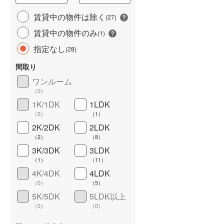
賃貸中の物件は除く
(
27
)
賃貸中の物件のみ
(
1
)
指定なし
(
28
)
間取り
ワンルーム
（
0
）
1K/1DK
1LDK
ワイドバルコニー
（
6
）
（
0
）
（
1
）
2K/2DK
2LDK
（
2
）
（
8
）
3K/3DK
3LDK
（
1
）
（
11
）
4K/4DK
4LDK
（
0
）
（
5
）
5K/5DK
5LDK以上
（
0
）
（
0
）