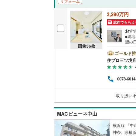
リフォーム
独立型キ
3,290万円
成約でもらえ
浴室
おす
■現
浴室乾燥
望の
画像
36
枚
瀬谷
バルコニー、
す！
ゴールド推
い!! -------------- 弊
住プロ三ツ境
専門
ルーフバ
書の
宅ロ
0078-6014
収納
える
ら始
探しの
ウォーク
取り扱い
---
（
10
）
MACビューネ中山
販売、価格、
横浜線 「中山
即入居可
神奈川県横浜