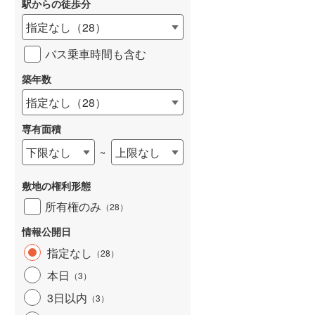
駅からの徒歩分
指定なし
（
28
）
バス乗車時間も含む
築年数
詳しく見る
指定なし
（
28
）
専有面積
下限なし
上限なし
~
敷地の権利形態
所有権のみ
（
28
）
情報公開日
指定なし
（
28
）
本日
（
3
）
3日以内
（
3
）