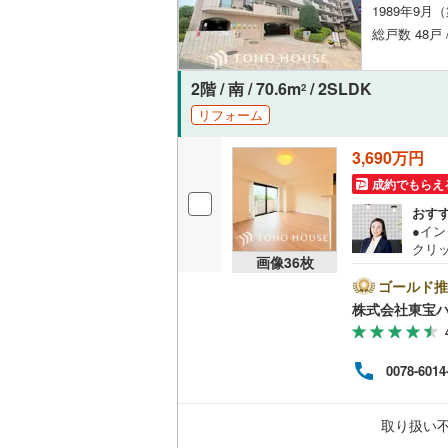
1989年9月
オンライン対
総戸数 48戸
オンライ
2階 / 南 / 70.6m
/ 2SLDK
2
オンライ
リフォーム
3,690万円
成約でもらえ
おす
●イ
クリ
画像
36
枚
をご記
【Ya
ゴールド推
ントが
株式会社東宝
す。
必ずY
譲渡
0078-6014
く素
は、
大丈
取り扱い
える
のお