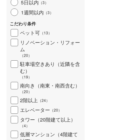
5日以内
（
3
）
1週間以内
（
3
）
こだわり条件
ペット可
（
13
）
リノベーション・リフォー
ム
（
20
）
駐車場空きあり（近隣を含
む）
（
19
）
南向き（南東・南西含む）
（
20
）
2階以上
（
24
）
エレベーター
（
20
）
タワー（20階建て以上）
（
4
）
低層マンション（4階建て