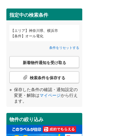
栄区
(
0
)
こどもの国線
(
0
)
都筑区
(
1
)
指定中の検索条件
京急大師線
(
0
)
南区
(
0
)
エリア
神奈川県、横浜市
相模鉄道本線
(
9
)
宮崎
鹿児島
沖縄
条件
オール電化
2階以上
（
24
）
横浜シーサイドライン
(
2
)
鎌倉市
(
0
)
条件をリセットする
湘南モノレール江の島線
(
0
)
最上階
（
5
）
茅ヶ崎市
(
0
)
こ
新着物件通知を受け取る
の
する
る
条件をリセットする
条件をリセットする
条件をリセットする
条件をリセットする
条件をリセットする
条件をリセットする
伊豆箱根鉄道大雄山線
(
0
)
秦野市
(
0
)
検
索
検索条件を保存する
伊勢原市
(
0
)
条
制震構造
（
1
）
件
保存した条件の確認・通知設定の
南足柄市
(
0
)
で
低層マンション（4階建て以
変更・解除は
マイページ
から行え
通
ます。
下）
（
7
）
高座郡寒川町
(
0
)
知
を
足柄上郡中井町
(
0
)
受
物件の絞り込み
け
足柄上郡山北町
(
0
)
取
小学校まで1km以内
（
10
）
る