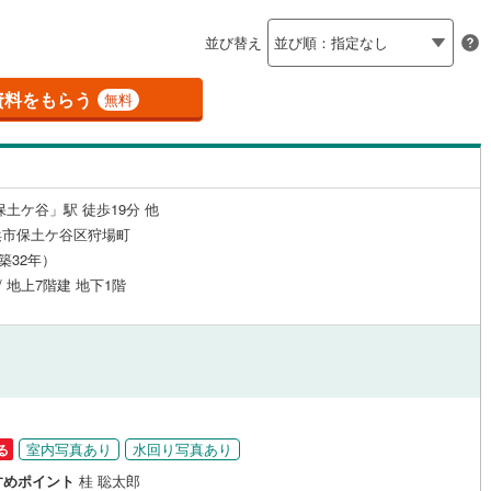
島根
岡山
広島
山口
瀬谷区
(
0
)
都市線
（
13
）
(
4
)
24時間有人管理
東急目黒線
(
1
)
（
3
）
並び替え
青葉区
(
2
)
香川
愛媛
高知
浜線
(
3
)
京急本線
(
9
)
保存した条件を見る
建ち方、日当たり
資料をもらう
無料
中央区
(
0
)
線
(
0
)
京急久里浜線
(
0
)
佐賀
長崎
熊本
大分
10
）
南向き（南東・南西含む）
いずみ野線
(
0
)
相模鉄道新横浜線
(
1
)
（
20
）
(
0
)
平塚市
(
0
)
鉄道みなとみらい線
(
8
)
江ノ島電鉄
(
0
)
戸なし
（
0
）
メゾネット
（
0
）
保土ケ谷」駅 徒歩19分 他
)
小田原市
(
0
)
この条件で検索する
この条件で検索する
この条件で検索する
この条件で検索する
この条件で検索する
この条件で検索する
市区町村以下を選択
市区町村を選択す
駅を選択する
浜市保土ケ谷区狩場町
鉄道
(
0
)
箱根登山ケーブルカー
(
0
)
)
三浦市
(
0
)
施工・品質・工法関連
（築32年）
 / 地上7階建 地下1階
)
大和市
(
0
)
（
6
）
免震構造
（
3
）
(
0
)
座間市
(
0
)
総戸数200以上）
タワー（20階建て以上）
（
4
）
)
三浦郡葉山町
(
0
)
町
(
0
)
中郡二宮町
(
0
)
室内写真あり
水回り写真あり
る
大井町
(
0
)
足柄上郡松田町
(
0
)
駅が始発駅
（
3
）
海まで2km以内
（
4
）
すめポイント
桂 聡太郎