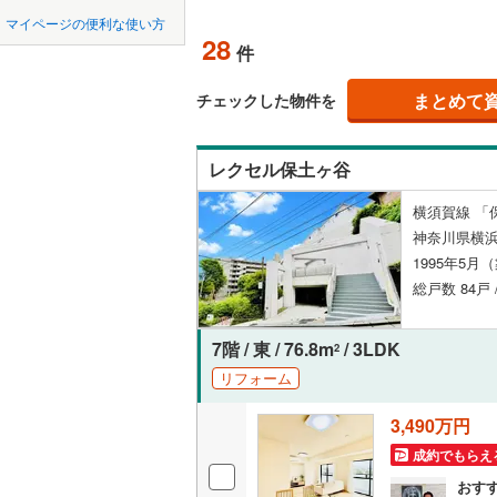
中国
鳥取
緑区
(
4
)
マイページの便利な使い方
ペット可
東急田園
28
件
泉区
(
0
)
四国
徳島
東急新横
配置、向き、
まとめて
チェックした物件を
相模原市
緑区
(
0
)
京急逗子
九州・沖縄
福岡
角住戸
（
相模鉄道
レクセル保土ヶ谷
神奈川県のその
横須賀市
ほかの地域
横浜高速
階下に住
横須賀線 「
藤沢市
(
0
0
0
0
0
0
0
神奈川県横
箱根登山
該当物件
該当物件
該当物件
該当物件
該当物件
該当物件
件
件
件
件
件
件
逗子市
(
0
構造・規模・
1995年5月
総戸数 84戸
厚木市
(
0
耐震構造
海老名市
大規模（
7階 / 東 / 76.8m
/ 3LDK
2
（
5
）
リフォーム
綾瀬市
(
0
3,490万円
中郡大磯
立地
成約でもらえ
足柄上郡
最寄りの
おす