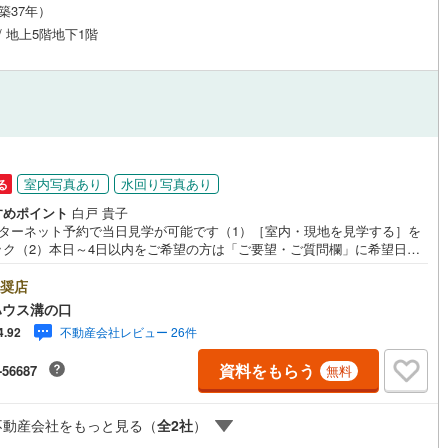
（築37年）
応
 / 地上5階地下1階
ン内見(相談)可
（
16
）
IT重説可
（
7
）
ン対応とは？
室内写真あり
水回り写真あり
る
すめポイント
白戸 貴子
ンターネット予約で当日見学が可能です（1）［室内・現地を見学する］を
ック（2）本日～4日以内をご希望の方は「ご要望・ご質問欄」に希望日時
入ください！●10:00～21:00はお電話でのお問い合わせがスムーズです。
hoo！ 不動産キャンペーン対象店舗】当店で物件を成約するとPayPayポイ
奨店
もらえる「Yahoo！不動産 物件ご成約キャンペーン」の対象になりま
ハウス溝の口
「資料をもらう」「見学予約をする」ボタンからお問い合わせください。※
不動産会社レビュー 26件
4.92
ahoo！ JAPAN IDでログインしてください。※PayPayポイントは出金と
はできません。たくさんのお客様からのお言葉に感謝してこれからも楽し
資料をもらう
-56687
無料
敵なお家探しをお約束します。お家探しを始めてみようと思われたらまず
お気軽に東宝ハウス溝の口に相談してみませんか？何も決まっていなくて
夫！まずはお客様の夢をお聞かせ下さい！未来の「不安」を「安心」に変
不動産会社をもっと見る（
全
2
社
）
「未来カレンダー」もご来店時に好評です。スタッフ一同いつでもお客様
問合せをお待ちしております。