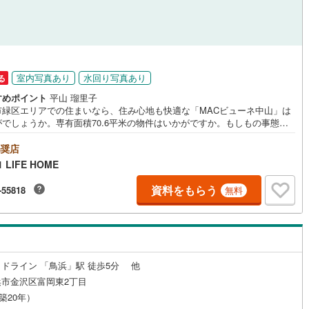
室内写真あり
水回り写真あり
る
すめポイント
平山 瑠里子
市緑区エリアでの住まいなら、住み心地も快適な「MACビューネ中山」は
がでしょうか。専有面積70.6平米の物件はいかがですか。もしもの事態を
する、オートロック機能が備わっています。コチラの物件の向きは、南東
の物件です。利便性の良い全居室収納スペースはとても魅力溢れる収納で
奨店
セキュリティシステムがある物件です。
LIFE HOME
資料をもらう
-55818
無料
ドライン 「鳥浜」駅 徒歩5分 他
市金沢区富岡東2丁目
（築20年）