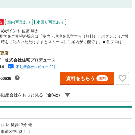
ッチン
（
1
）
対面キッチン
（
20
）
室内写真あり
水回り写真あり
る
すめポイント
佐藤 翔太
地見学をご希望の場合は「室内・現地を見学する（無料）」ボタンよりご希
機あり
（
22
）
浴室に窓あり
（
2
）
日時をご記入いただけますとスムーズにご案内が可能です。■ 住プロは、
区・旭区・泉区・戸塚区・保土ケ谷区・大和市の不動産売買専門会社で
庭
 最新物件情報や当社限定の物件情報も多数ご用意！お気軽にお問合せ下さ
奨店
社独自の住宅ローン提案システム 弊社ではファイナンシャル
店 株式会社住宅プロデュース
スタッフによる【丁寧な資金アドバイス】【ファイナンシャルプラン提案
ルコニー
（
0
）
専用庭
（
1
）
不動産会社レビュー 22件
4.9
作成】を随時行っております。意外に知らないお客様が多い【定年時の住
ーン残高】【住宅購入者だけが加入できる無料の生命保険】【13年間もら
資料をもらう
-50638
無料
、国からの特別ボーナス】これから多くなる【教育費】住宅を買った後か
まる【住宅ローン返済】65歳以上から必要になる【老後の費用負担】住宅
【このタイミング】で不安な部分を明確にしていきませんか？？ -----------
インクローゼット
不動産会社をもっと見る（
全
3
社
）
契約、入居関連など
」駅 徒歩12分 他
能
（
13
）
市緑区中山3丁目