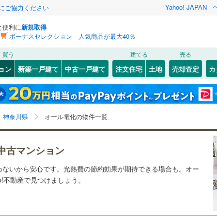
Yahoo! JAPAN
金にご協力ください
と便利に
新規取得
ボーナスセレクション 人気商品が最大40％
検索条件を保存しました
買う
建てる
売る
ライン（宇都宮～逗子）
湘南新宿ライン（前橋～小田原）
リノベーション
ョン
新築一戸建て
中古一戸建て
注文住宅
土地
売却査定
カ
(
5
)
この検索条件の新着物件通知は、
マイページ
から設定できます。
ション・リフォーム
築古・築30年以上
（
14
）
)
幸区
(
0
)
岩手
宮城
秋田
山形
鶴見線
(
1
)
)
多摩区
(
0
)
横須賀線
(
6
)
神奈川県、横浜市、オール電化
神奈川
埼玉
千葉
茨城
神奈川県
オール電化の物件一覧
)
JR東日本）
(
0
)
京浜東北線
(
11
)
クスあり
（
16
）
24時間ゴミ出し可
（
2
）
長野
富山
石川
福井
0
)
東海道新幹線
(
0
)
)
神奈川区
(
2
)
中古マンション
検索条件を保存する
ルーム
（
6
）
エレベーター
（
20
）
閉じる
閉じる
お気に入りリストを見る
お気に入りリストを見る
閉じる
閉じる
南区
(
0
)
岐阜
静岡
三重
わないから安心です。光熱費の節約効果が期待できる場合も。オー
地下鉄ブルーライン
(
12
)
横浜市営地下鉄グリーンライン
(
8
)
きあり（近隣を含む）
オートロック
（
21
）
マイページ
o!不動産で見つけましょう。
)
金沢区
(
1
)
兵庫
京都
滋賀
奈良
原線
(
0
)
小田急小田原線
(
0
)
)
港南区
(
1
)
約
摩線
(
0
)
東急東横線
(
9
)