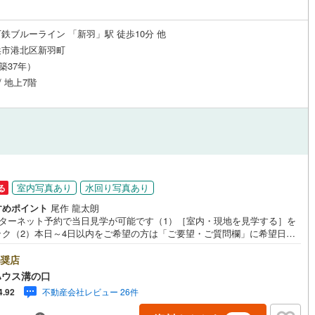
鉄ブルーライン 「新羽」駅 徒歩10分 他
浜市港北区新羽町
（築37年）
/ 地上7階
室内写真あり
水回り写真あり
る
すめポイント
尾作 龍太朗
ンターネット予約で当日見学が可能です（1）［室内・現地を見学する］を
ック（2）本日～4日以内をご希望の方は「ご要望・ご質問欄」に希望日時
入ください！●10:00～21:00はお電話でのお問い合わせがスムーズです。
hoo！ 不動産キャンペーン対象店舗】当店で物件を成約するとPayPayポイ
奨店
もらえる「Yahoo！不動産 物件ご成約キャンペーン」の対象になりま
ハウス溝の口
「資料をもらう」「見学予約をする」ボタンからお問い合わせください。※
不動産会社レビュー 26件
4.92
ahoo！ JAPAN IDでログインしてください。※PayPayポイントは出金と
はできません。たくさんのお客様からのお言葉に感謝してこれからも楽し