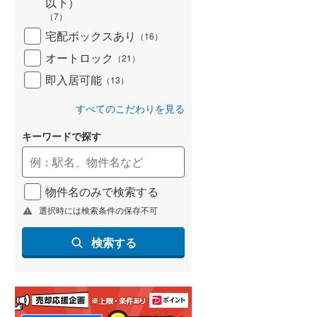
以下）
（
7
）
宅配ボックスあり
（
16
）
オートロック
（
21
）
即入居可能
（
13
）
すべてのこだわりを見る
キーワードで探す
物件名のみで検索する
選択時には検索条件の保存不可
検索する