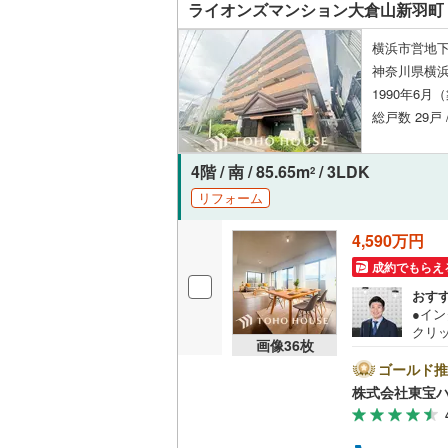
ライオンズマンション大倉山新羽町
横浜市営地下
神奈川県横
1990年6月
総戸数 29戸 
4階 / 南 / 85.65m
/ 3LDK
2
リフォーム
4,590万円
成約でもらえ
おす
●イ
クリ
画像
36
枚
をご記
【Ya
ゴールド推
ントが
株式会社東宝
す。
必ずY
譲渡