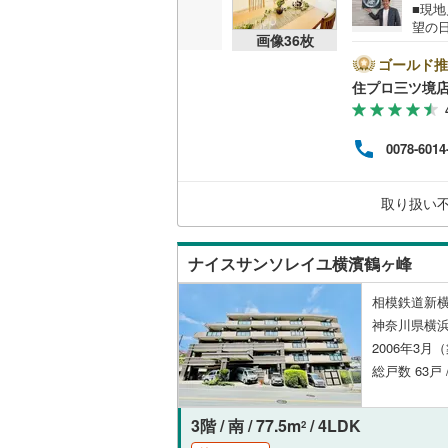
■現
足柄上郡
望の
共用施設
画像
36
枚
土ケ
足柄下郡
す！
ゴールド推
コンシェ
軽にお問合せ下さ
住プロ三ツ境
ファ
シャ
設備
多い
0078-6014
険】
床暖房
（
住宅
の費
取り扱い
せんか？？
間取り、居室
ナイスサンソレイユ横濱鶴ヶ峰
バリアフ
相模鉄道新横
LD
神奈川県横浜
2006年3月
リビング
総戸数 63戸 
（
9
）
3階 / 南 / 77.5m
/ 4LDK
2
キッチン