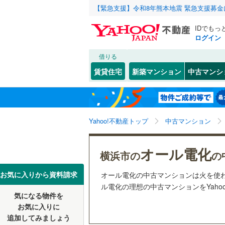
【緊急支援】令和8年熊本地震 緊急支援募
IDでもっ
ログイン
借りる
北海道
JR
北海道
湘南新宿
こだわり条件
リフォーム、
賃貸住宅
新築マンション
中古マンシ
(
6
)
リノベー
川崎市
川崎区
(
0
東北
青森
南武線
(
0
)
（
20
）
高津区
(
0
根岸線
(
9
)
関東
東京
Yahoo!不動産トップ
中古マンション
共用設備
麻生区
(
0
中央本線（
宅配ボッ
信越・北陸
新潟
オール電化
御殿場線
(
横浜市
鶴見区
(
1
横浜市の
の
トランク
中区
(
1
)
東海
愛知
お気に入りから資料請求
オール電化の中古マンションは火を使
地下鉄
横浜市営
駐車場空
ル電化の理想の中古マンションをYaho
磯子区
(
2
気になる物件を
（
19
）
近畿
大阪
私鉄・その他
京王相模
お気に入りに
戸塚区
(
0
追加してみましょう
管理・管理規
小田急多