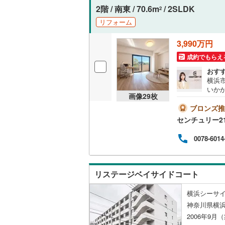
2階 / 南東 / 70.6m
/ 2SLDK
2
リフォーム
3,990万円
成約でもらえ
おす
横浜
いか
画像
29
枚
抑止
向き
ブロンズ推
す。
センチュリー21 
0078-6014
リステージベイサイドコート
横浜シーサイ
神奈川県横浜
2006年9月