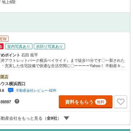
/ 地上6階
NEW
室内写真あり
水回り写真あり
る
すめポイント
石田 龍平
三井アウトレットパーク横浜ベイサイド』まで徒歩11分です〇一新された
・充実した住宅設備で快適な生活空間に〇ーーーーYahoo！ 不動産キャ
ーン対象店舗ーーーー当店で物件を成約するとPayPayボーナスライトがも
「Yahoo！ 不動産 物件ご成約キャンペーン」の対象になります。「資料
奨店
らう」「見学予約をする」ボタンからお問い合わせください。※必ずYaho
ハウス横浜西口
JAPAN IDでログインしてください。※PayPayボーナスライトは出金と譲渡
不動産会社レビュー 42件
4.8
きません。有効期限は付与日から60日です。ーーーーーーーーーーーーー
ーーーーーーーーーー紹介金融機関/都市銀行利率/年利 0.95％（変動金
資料をもらう
-59597
無料
上記金利は 2026年8月時点 のものであり、実際の適用金利は融資実行時
のとなります。金利情勢により表記の返済額と異なる場合があります。ー
ーーーーーーーーーーーーーーーーーーーーーー
不動産会社をもっと見る（
全
9
社
）