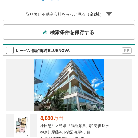
取り扱い不動産会社をもっと見る（
全
2
社
）
こ
検索条件を保存する
の
検
索
レーベン鵠沼海岸BLUENOVA
PR
条
件
で
通
知
を
受
け
取
る
8,880万円
・
小田急江ノ島線 「鵠沼海岸」駅 徒歩12分
条
神奈川県藤沢市鵠沼海岸5丁目
件