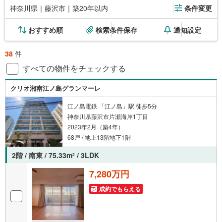
神奈川県｜藤沢市｜築20年以内
条件変更
おすすめ順
検索条件保存
通知設定
38
件
すべての物件をチェックする
クリオ湘南江ノ島グランマーレ
江ノ島電鉄 「江ノ島」駅 徒歩5分
神奈川県藤沢市片瀬海岸1丁目
2023年2月（築4年）
68戸 / 地上13階地下1階
2階 / 南東 / 75.33m
/ 3LDK
2
7,280万円
成約でもらえる