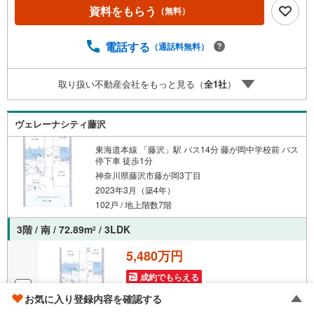
資料をもらう
（無料）
電話する
（通話料無料）
取り扱い不動産会社をもっと見る（
全
1
社
）
ヴェレーナシティ藤沢
東海道本線 「藤沢」駅 バス14分 藤が岡中学校前 バス
停下車 徒歩1分
神奈川県藤沢市藤が岡3丁目
2023年3月（築4年）
102戸 / 地上階数7階
3階 / 南 / 72.89m
/ 3LDK
2
5,480万円
成約でもらえる
お気に入り登録内容を確認する