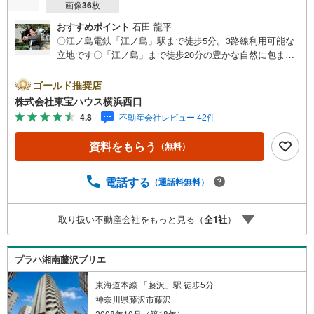
画像
36
枚
おすすめポイント
石田 龍平
〇江ノ島電鉄「江ノ島」駅まで徒歩5分。3路線利用可能な
立地です〇「江ノ島」まで徒歩20分の豊かな自然に包まれ
た住環境〇屋上のスカイラウンジやサーフボード置場等、
共用施設が充実したリゾートレジデンスーーーーYahoo！
ゴールド推奨店
不動産キャンペーン対象店舗ーーーー当店で物件を成約す
株式会社東宝ハウス横浜西口
るとPayPayボーナスライトがもらえる「Yahoo！ 不動産
4.8
不動産会社レビュー 42件
物件ご成約キャンペーン」の対象になります。「資料をも
らう」「見学予約をする」ボタンからお問い合わせくださ
資料をもらう
（無料）
い。※必ずYahoo！ JAPAN IDでログインしてください。※P
ayPayボーナスライトは出金と譲渡はできません。有効期
限は付与日から60日です。ーーーーーーーーーーーーーー
電話する
（通話料無料）
ーーーーーーーーーーーー紹介金融機関/都市銀行利率/年利
0.95％（変動金利）※上記金利は 2026年8月時点 のもので
取り扱い不動産会社をもっと見る（
全
1
社
）
あり、実際の適用金利は融資実行時のものとなります。金
利情勢により表記の返済額と異なる場合があります。ーー
ーーーーーーーーーーーーーーーーーーーーーーー
プラハ湘南藤沢ブリエ
東海道本線 「藤沢」駅 徒歩5分
神奈川県藤沢市藤沢
2008年10月（築18年）