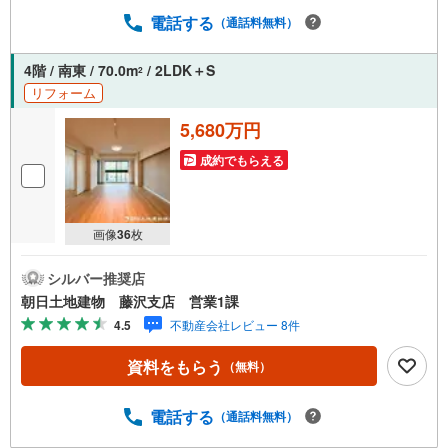
電話する
（通話料無料）
4階 / 南東 / 70.0m
/ 2LDK＋S
2
リフォーム
5,680万円
成約でもらえる
画像
36
枚
シルバー推奨店
朝日土地建物 藤沢支店 営業1課
4.5
不動産会社レビュー 8件
資料をもらう
（無料）
電話する
（通話料無料）