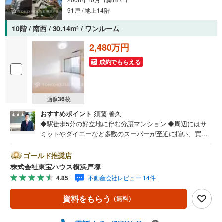
91戸 / 地上14階
10階 / 南西 / 30.14m
/ ワンルーム
2
2,480万円
成約でもらえる
画像
36
枚
おすすめポイント
須藤 善久
◆駅徒歩5分の好立地に佇む分譲マンション ◆周辺にはサ
ミットやダイエーなど多数のスーパーが至近に揃い、買い
物に困ることはありません ◆室内はゆとりある約11.4帖の
ステューディオ。2口ガスコンロや浴室換気乾燥暖房機など
ゴールド推奨店
快適な設備が充実◆オートロックや防犯カメラ、宅配ボッ
株式会社東宝ハウス横浜戸塚
クスを完備し、24時間ゴミ出しも可能な利便性と安心感を
4.85
不動産会社レビュー 14件
両立 ＝＝＝＝＝＝＝＝＝＝＝＝＝＝＝＝＝＝＝＝【東宝ハ
ウス横浜戸塚】提携銀行 じぶん銀行利用可 *がん100％保証
資料をもらう
（無料）
団信＋全疾病保障付き＝＝＝＝＝＝＝＝＝＝＝＝＝＝＝＝
＝＝＝＝○現地見学会（事前に必ずお問い合わせください）