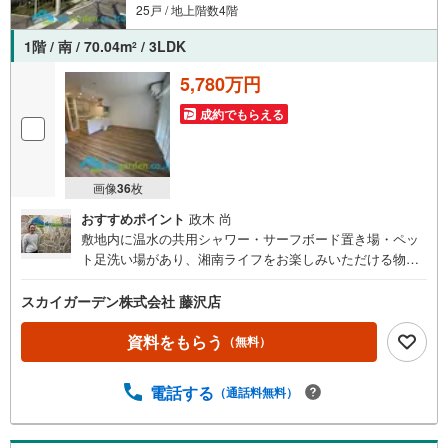
25戸 / 地上階数4階
ご案内・詳細な資料のご請求はお気軽にどうぞ♪
お電話でのお問い合わせも常時受け付けております！
1階 / 南 / 70.04m
/ 3LDK
2
お気軽にお問い合わせください。
5,780万円
成約でもらえる
画像
36
枚
おすすめポイント
政木 尚
敷地内に温水の共用シャワー・サーフボード置き場・ペッ
ト足洗い場があり、湘南ライフをお楽しみいただける物件
です。
スカイガーデン株式会社 藤沢店
資料をもらう
（無料）
電話する
（通話料無料）