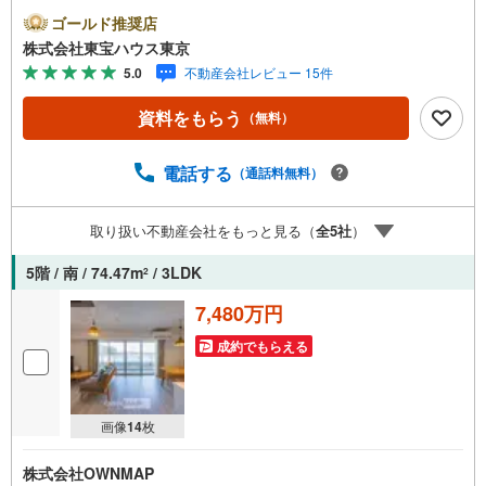
ayボーナスライトがもらえる「Yahoo！ 不動産 物件ご成約
ゴールド推奨店
キャンペーン」の対象になります。「資料をもらう」「見
株式会社東宝ハウス東京
学予約をする」ボタンからお問い合わせください。※必ずY
5.0
不動産会社レビュー 15件
ahoo！ JAPAN IDでログインしてください。※PayPayボー
ナスライトは出金と譲渡はできません。ご案内・詳細な資
資料をもらう
（無料）
料のご請求はお気軽にどうぞ♪お電話でのお問い合わせも
常時受け付けております！お気軽にお問い合わせくださ
い。
電話する
（通話料無料）
取り扱い不動産会社をもっと見る（
全
5
社
）
5階 / 南 / 74.47m
/ 3LDK
2
7,480万円
成約でもらえる
画像
14
枚
株式会社OWNMAP