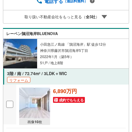
毎日、ご見学・ご相談が可能です。9:00～21:00まで。ご自
電話する
（通話料無料）
宅へお迎え、最寄駅でお待ち合わせ、弊社へのご来社等ご
相談下さい。○FPによるライフプランのシミュレーション
取り扱い不動産会社をもっと見る（
全
3
社
）
ライフプランにあった資金計画や、住宅ローンのご相談な
ど。○キッズスペースもご用意しております○お車の無料提
携駐車場がございます詳しくは営業スタッフよりお伝えさ
レーベン鵠沼海岸BLUENOVA
せて頂きます。なんでもお気軽にお申し付けくださいま
せ。
小田急江ノ島線 「鵠沼海岸」駅 徒歩12分
神奈川県藤沢市鵠沼海岸5丁目
2022年1月（築5年）
51戸 / 地上8階
3階 / 南 / 72.74m
/ 3LDK＋WIC
2
リフォーム
6,890万円
成約でもらえる
画像
10
枚