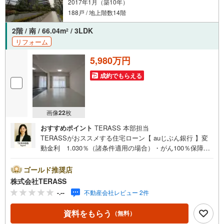
2017年1月（築10年）
188戸 / 地上階数14階
2階 / 南 / 66.04m
/ 3LDK
2
リフォーム
5,980万円
成約でもらえる
画像
22
枚
おすすめポイント
TERASS 本部担当
TERASSがおススメする住宅ローン【 auじぶん銀行 】変
動金利 1.030％（諸条件適用の場合）・がん100％保障団
信が【金利上乗せなし】で加入可能！・頭金0円でも可
能！・諸費用も、物件価格の10％までは融資可能！※2026
ゴールド推奨店
年8月現在■イトーヨーカドー藤沢店まで徒歩10分 周辺
株式会社TERASS
に買い物施設や公園が点在する住環境■生活シーンに合わせ
-.--
不動産会社レビュー 2件
てLDと隣接する和室の一体利用が可能な間取り■オートロ
ック付き【リフォーム内容】〇キッチン:水栓・コンロ交換
資料をもらう
（無料）
〇浴室・洗面台:水栓交換〇張替:クッションフロア・クロ