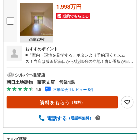
1,998万円
成約でもらえる
画像
20
枚
おすすめポイント
■「室内・現地を見学する」ボタンより予約頂くとスムー
ズ！当店は藤沢駅南口から徒歩5分の立地！青い看板が目印
です。■接客スペースとDVDや遊び道具が揃ったキッズコー
ナーなど、お子様にも退屈せずにお過ごし頂けます。■ テ
シルバー推奨店
レワークで作業効率のUP化オウチ時間で人生を豊かにする
朝日土地建物 藤沢支店 営業1課
ためにONとOFFを切り替えて、家族との時間も増えて幸せ
4.5
不動産会社レビュー 8件
マイホームを！■ 住宅ローンのご相談承ります。■住まい選
びはフィーリングも大切です。現地の空気や雰囲気を感じ
資料をもらう
（無料）
てみましょう。営業スタッフまでお問合せくださいませ。■
当日の現地見学も承ります。物件は内装や質感などもそう
ですが住まい選びはフィーリングも大切です。現地の空気
電話する
（通話料無料）
や雰囲気を感じてみましょう。住まいを決める大切な情報
ですお客様のこだわりを聞かせてください！■ ご来店時に
はお車の無料提携駐車場ございます。詳しくは営業スタッ
エルズ藤沢