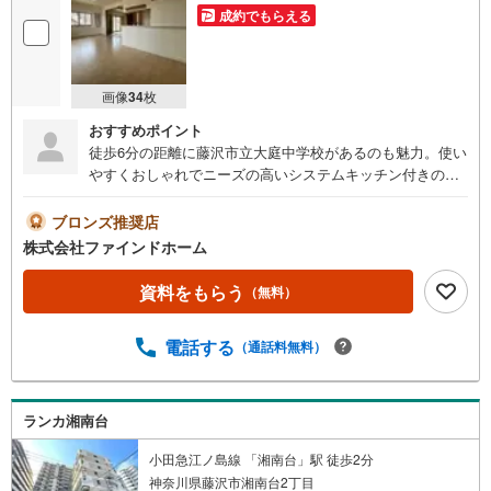
成約でもらえる
画像
34
枚
おすすめポイント
徒歩6分の距離に藤沢市立大庭中学校があるのも魅力。使い
やすくおしゃれでニーズの高いシステムキッチン付きの物
件です。浴室は冷めた湯を再び沸かせる追焚機能が付いて
います。専有面積は82.92平米となっており広さも十分では
ブロンズ推奨店
ないでしょうか。不動産のことで当社にご要望やご不明な
株式会社ファインドホーム
点などがあれば、メール若しくはお電話でご連絡くださ
い。経験豊富なプロのスタッフがしっかりとお応え致しま
資料をもらう
（無料）
す。
電話する
（通話料無料）
ランカ湘南台
小田急江ノ島線 「湘南台」駅 徒歩2分
神奈川県藤沢市湘南台2丁目