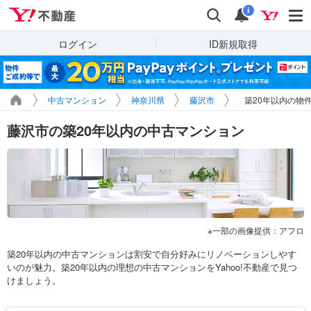
Yahoo!不動産
検索
通知
i
ログイン
ID新規取得
中古マンション
神奈川県
藤沢市
築20年以内の物
藤沢市の築20年以内の中古マンション
一部の画像提供：アフロ
築20年以内の中古マンションは割安で自分好みにリノベーションしやす
いのが魅力。築20年以内の理想の中古マンションをYahoo!不動産で見つ
けましょう。