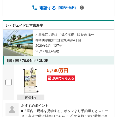
電話する
（通話料無料）
レ・ジェイド辻堂東海岸
小田急江ノ島線 「鵠沼海岸」駅 徒歩18分
神奈川県藤沢市辻堂東海岸4丁目
2020年3月（築7年）
25戸 / 地上4階建
1階 / 南 / 70.04m
/ 3LDK
2
5,780万円
成約でもらえる
画像
4
枚
おすすめポイント
■「室内・現地を見学する」ボタンより予約頂くとスムー
ズ！当店は藤沢駅南口から徒歩5分の立地！青い看板が目印