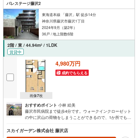
パレステージ藤沢2
東海道本線 「藤沢」駅 徒歩14分
神奈川県藤沢市藤沢1丁目
2024年9月（築2年）
36戸 / 地上階数6階
2階 / 東 / 44.94m
/ 1LDK
2
賃貸中
4,980万円
成約でもらえる
画像
7
枚
おすすめポイント
小林 絵美
藤沢市民病院まで徒歩4分です。ウォークインクローゼット
の中に沢山の荷物をしまうことができるので、1か所でもの
を管理することができます。多くの方に好評な、清潔感の
ある室内が魅力の中古マンションです。駅まで徒歩14分で
スカイガーデン株式会社 藤沢店
アクセス可能です。2024年築の築浅マンションです。