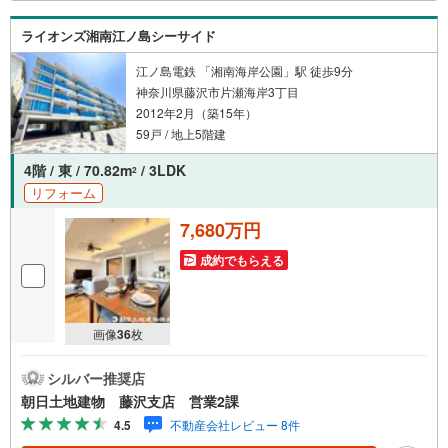
ライオンズ湘南江ノ島シーサイド
江ノ島電鉄 「湘南海岸公園」駅 徒歩9分
神奈川県藤沢市片瀬海岸3丁目
2012年2月（築15年）
59戸 / 地上5階建
4階 / 東 / 70.82m
/ 3LDK
2
リフォーム
7,680万円
成約でもらえる
画像
36
枚
シルバー推奨店
朝日土地建物 藤沢支店 営業2課
4.5
不動産会社レビュー 8件