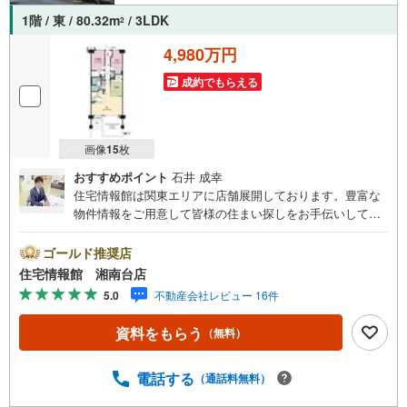
ご案内・詳細な資料のご請求はお気軽にどうぞ♪
お電話でのお問い合わせも常時受け付けております！
1階 / 東 / 80.32m
/ 3LDK
2
お気軽にお問い合わせください。
4,980万円
成約でもらえる
画像
15
枚
おすすめポイント
石井 成幸
住宅情報館は関東エリアに店舗展開しております。豊富な
物件情報をご用意して皆様の住まい探しをお手伝いしてお
ります。まずは最寄りの住宅情報館にお気軽にご相談くだ
さい。住宅ローン相談会も同時開催中無理のない住宅ロー
ゴールド推奨店
ンの試算やご購入の際にかかる諸費用の概算も行っており
住宅情報館 湘南台店
ます。しっかりとした資金計画のアドバイスをさせて頂き
5.0
不動産会社レビュー 16件
ますので、お気軽にご相談ください。
資料をもらう
（無料）
電話する
（通話料無料）