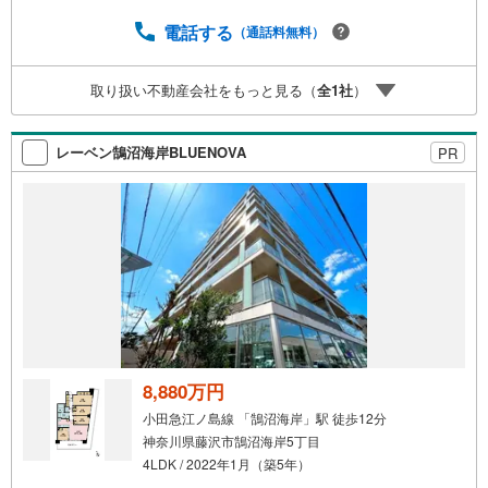
ス・襖〇洗濯機防水パン新規交換・畳表替え〇ハウスクリ
ーニング他
電話する
（通話料無料）
取り扱い不動産会社をもっと見る（
全
1
社
）
レーベン鵠沼海岸BLUENOVA
PR
8,880万円
小田急江ノ島線 「鵠沼海岸」駅 徒歩12分
神奈川県藤沢市鵠沼海岸5丁目
4LDK / 2022年1月（築5年）