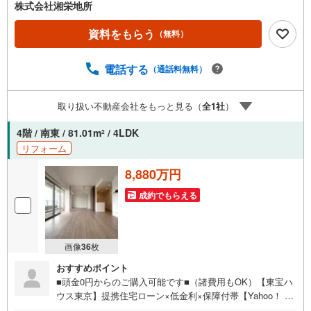
株式会社湘栄地所
資料をもらう
（無料）
電話する
（通話料無料）
取り扱い不動産会社をもっと見る（
全
1
社
）
4階 / 南東 / 81.01m
/ 4LDK
2
リフォーム
8,880万円
成約でもらえる
画像
36
枚
おすすめポイント
■頭金0円からのご購入可能です■（諸費用もOK）【東宝ハ
ウス東京】提携住宅ローン×低金利×保障付帯【Yahoo！ 不
動産キャンペーン対象店舗】当店で物件を成約するとPayP