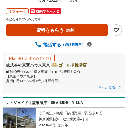
4LDK / 2022年1月（築5年）
を
マ
リフォーム
成約でもらえる
イ
株式会社東宝ハウス東京
ペ
資料をもらう
ー
（無料）
ジ
に
電話する
（通話料無料）
保
存
不動産会社おすすめポイント
す
株式会社東宝ハウス東京
ゴールド推奨店
る
■頭金0円からのご購入可能です■（諸費用もOK）
【東宝ハウス東京】
提携住宅ローン×低金利×保障付帯
もっと見る
【Yahoo！ 不動産キャンペーン対象店舗】
当店で物件を成約するとPayPayボーナスライトがもらえる
レ・ジェイド辻堂東海岸 SEA-SIDE VILLA
「Yahoo！ 不動産 物件ご成約キャンペーン」の対象になります。
「資料をもらう」「見学予約をする」ボタンからお問い合わせください。
※必ずYahoo！ JAPAN IDでログインしてください。
小田急江ノ島線 「鵠沼海岸」駅 徒歩18分
※PayPayボーナスライトは出金と譲渡はできません。
神奈川県藤沢市辻堂東海岸4丁目
2020年3月（築7年）