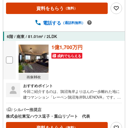
資料をもらう
（無料）
電話する
（通話料無料）
6階 / 南東 / 81.01m
/ 2LDK
2
1億1,700万円
成約でもらえる
画像
35
枚
おすすめポイント
今回ご紹介するのは、鵠沼海岸よりほんの一歩離れた地に
建つマンション「レーベン鵠沼海岸BLUENOVA」です。ぜ
ひ、お気軽にお問い合わせください。より詳しい情報を提
供させていただきます。《東宝ハウス逗子葉山リゾート》
シルバー推奨店
私たちは、この地域に特化した不動産仲介を通じて、皆さ
株式会社東宝ハウス逗子・葉山リゾート 代表
まが理想とする暮らしを実現するお手伝いをしています。
住まい選びは、単に「家を買う・借りる」ことではなく
資料をもらう
（無料）