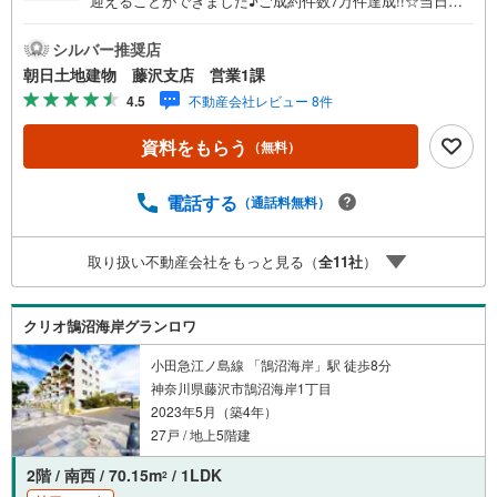
迎えることができました♪ご成約件数7万件達成!!☆当日の
ご見学も対応可能です！☆JR東海道線「藤沢」駅徒歩5
分！☆ご予約は『朝日土地建物藤沢店』まで！朝日土地建
シルバー推奨店
物グループは地域密着を合言葉に全13店舗でその地域No.1
朝日土地建物 藤沢支店 営業1課
を目指しております。広告掲載していない物件も多数ござ
4.5
不動産会社レビュー 8件
います。色々廻ったけど良い物件が無いなぁ・・頭金無く
ても平気・・？お家の買替えってどうするの・・？etc.ま
資料をもらう
（無料）
ずは何でもお気軽にご相談ください！有資格者が丁寧にご
説明させていただきます！お問い合わせをお待ちしており
ます!!*お客様に選ばれ続け、ご成約7万件達成!!*ご予約はお
電話する
（通話料無料）
電話ください！
取り扱い不動産会社をもっと見る（
全
11
社
）
クリオ鵠沼海岸グランロワ
小田急江ノ島線 「鵠沼海岸」駅 徒歩8分
神奈川県藤沢市鵠沼海岸1丁目
2023年5月（築4年）
27戸 / 地上5階建
2階 / 南西 / 70.15m
/ 1LDK
2