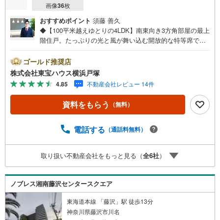
画像
36
枚
おすすめポイント
須藤 善久
◆【100平米越えゆとりの4LDK】南東向き3方角部屋の最上
階住戸。たっぷりの光と風が舞い込む開放的な特等席で
す。◆【江ノ島・富士山を望むルーフバルコニー】湘南の
海に浮かぶ江ノ島や、雄大な富士山を見晴らす住まい。◆
ゴールド推奨店
【安心で快適なオール電化住戸】火を使わないため、小さ
株式会社東宝ハウス横浜戸塚
なお子様がいるご家庭でも安心です。＝＝＝＝＝＝＝＝＝
4.85
不動産会社レビュー 14件
＝＝＝＝＝＝＝＝＝＝＝【東宝ハウス横浜戸塚】提携銀行
じぶん銀行利用可 *がん100％保証団信＋全疾病保障付き＝
資料をもらう
（無料）
＝＝＝＝＝＝＝＝＝＝＝＝＝＝＝＝＝＝＝○現地見学会（事
前に必ずお問い合わせください）毎日、ご見学・ご相談が
可能です。9:00～21:00まで。ご自宅へお迎え、最寄駅でお
電話する
（通話料無料）
待ち合わせ、弊社へのご来社等ご相談下さい。○FPによる
ライフプランのシミュレーションライフプランにあった資
取り扱い不動産会社をもっと見る（
全
6
社
）
金計画や、住宅ローンのご相談など。○キッズスペースもご
用意しております○お車の無料提携駐車場がございます詳し
くは営業スタッフよりお伝えさせて頂きます。なんでもお
ノブレス湘南藤沢センタースクエア
気軽にお申し付けくださいませ。
東海道本線 「藤沢」駅 徒歩13分
神奈川県藤沢市川名