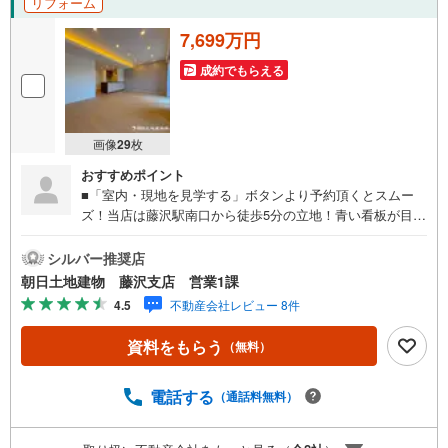
リフォーム
7,699万円
成約でもらえる
画像
29
枚
おすすめポイント
■「室内・現地を見学する」ボタンより予約頂くとスムー
ズ！当店は藤沢駅南口から徒歩5分の立地！青い看板が目印
です。■接客スペースとDVDや遊び道具が揃ったキッズコー
ナーなど、お子様にも退屈せずにお過ごし頂けます。■ テ
シルバー推奨店
レワークで作業効率のUP化オウチ時間で人生を豊かにする
朝日土地建物 藤沢支店 営業1課
ためにONとOFFを切り替えて、家族との時間も増えて幸せ
4.5
不動産会社レビュー 8件
マイホームを！■ 住宅ローンのご相談承ります。■住まい選
びはフィーリングも大切です。現地の空気や雰囲気を感じ
資料をもらう
（無料）
てみましょう。営業スタッフまでお問合せくださいませ。■
当日の現地見学も承ります。物件は内装や質感などもそう
ですが住まい選びはフィーリングも大切です。現地の空気
電話する
（通話料無料）
や雰囲気を感じてみましょう。住まいを決める大切な情報
ですお客様のこだわりを聞かせてください！■ ご来店時に