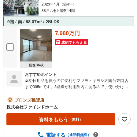
2023年1月（築4年）
88戸 / 地上階数14階
9階 / 南 / 68.07m
/ 2SLDK
2
7,980万円
成約でもらえる
画像
36
枚
おすすめポイント
薬や日用品を買うのに便利なマツモトキヨシ湘南台東口店
まで395mです。3路線が利用圏内にあるので、使い分けも
可能です。玄関ホールがきれいだと帰宅した時気分がいい
ですね。内装もキレイな築3年の築浅のお部屋。中古であり
ブロンズ推奨店
ながら、室内もきれいな一押しのマンションとなっていま
株式会社ファインドホーム
す。ペットの飼育が可能かどうかを事前にご相談いただけ
ます。
資料をもらう
（無料）
電話する
（通話料無料）