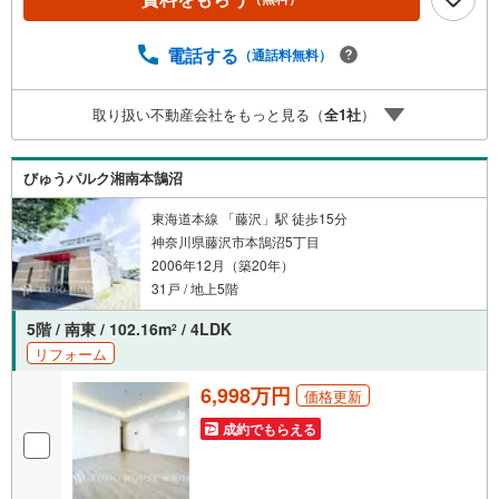
「どんな人生を送りたいか」を考える大切なプロセスで
す。逗子・葉山には、海を望む戸建て、緑豊かな住宅街、
電話する
（通話料無料）
趣のある古民家など、さまざまな魅力的な物件がありま
す。地域の雰囲気や暮らし方、コミュニティの魅力まで、
リアルな情報をお伝えしながら、お客様一人ひとりに最適
取り扱い不動産会社をもっと見る（
全
1
社
）
なご提案をいたします。「週末だけでも海のそばで過ごし
たい」「将来的に移住を考えている」「理想の住まいを見
つけたい」-- そんな思いをお持ちの方は、ぜひ私たちにご
びゅうパルク湘南本鵠沼
相談ください。逗子・葉山の魅力を知り尽くしたプロとし
て、皆さまの新しい暮らしの第一歩を全力でサポートいた
東海道本線 「藤沢」駅 徒歩15分
します。どうぞお気軽にお問い合わせください。
神奈川県藤沢市本鵠沼5丁目
2006年12月（築20年）
31戸 / 地上5階
5階 / 南東 / 102.16m
/ 4LDK
2
リフォーム
6,998万円
価格更新
成約でもらえる