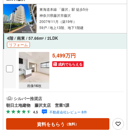
フまでお問合せくださいませ！■周辺の教育施設やスーパ
ー、ドラックストア等の情報、災害情報等がわかる「物件
東海道本線 「藤沢」駅 徒歩5分
レポート」お渡します■他の物件と併せてご案内もOK-ご自
神奈川県藤沢市藤沢
宅や指定場所から無料送迎もOK-当日見学もOKです!!
2007年11月（築19年）
59戸 / 地上13階、地下1階建
4階 / 南東 / 57.66m
/ 2LDK
2
リフォーム
5,499万円
成約でもらえる
画像
16
枚
シルバー推奨店
朝日土地建物 藤沢支店 営業1課
4.5
不動産会社レビュー 8件
資料をもらう
（無料）