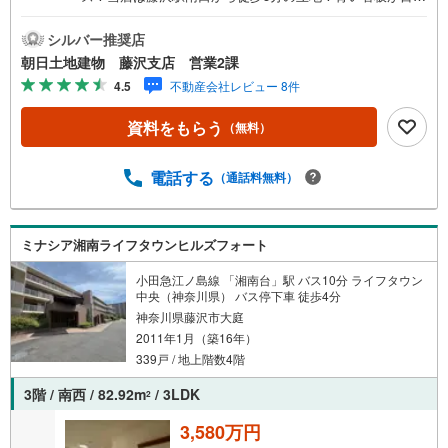
です。■接客スペースとDVDや遊び道具が揃ったキッズコー
ナーなど、お子様にも退屈せずにお過ごし頂けます。■ テ
シルバー推奨店
レワークで作業効率のUP化オウチ時間で人生を豊かにする
朝日土地建物 藤沢支店 営業2課
ためにONとOFFを切り替えて、家族との時間も増えて幸せ
4.5
不動産会社レビュー 8件
マイホームを！■ 住宅ローンのご相談承ります。■住まい選
びはフィーリングも大切です。現地の空気や雰囲気を感じ
資料をもらう
（無料）
てみましょう。営業スタッフまでお問合せくださいませ。■
当日の現地見学も承ります。物件は内装や質感などもそう
ですが住まい選びはフィーリングも大切です。現地の空気
電話する
（通話料無料）
や雰囲気を感じてみましょう。住まいを決める大切な情報
ですお客様のこだわりを聞かせてください！■ ご来店時に
はお車の無料提携駐車場ございます。詳しくは営業スタッ
ミナシア湘南ライフタウンヒルズフォート
フまでお問合せくださいませ！■周辺の教育施設やスーパ
ー、ドラックストア等の情報、災害情報等がわかる「物件
小田急江ノ島線 「湘南台」駅 バス10分 ライフタウン
レポート」お渡します■他の物件と併せてご案内もOK-ご自
中央（神奈川県） バス停下車 徒歩4分
宅や指定場所から無料送迎もOK-当日見学もOKです!!
神奈川県藤沢市大庭
2011年1月（築16年）
339戸 / 地上階数4階
3階 / 南西 / 82.92m
/ 3LDK
2
3,580万円