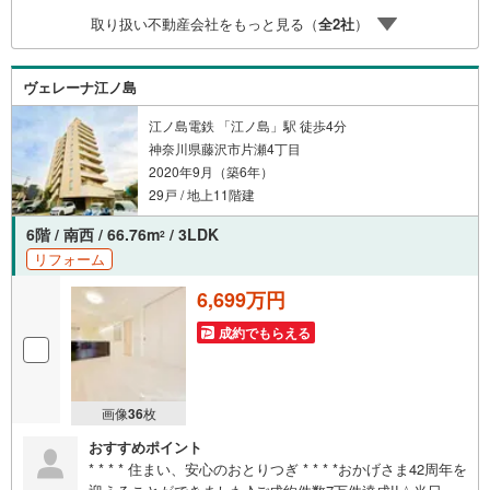
取り扱い不動産会社をもっと見る（
全
2
社
）
ヴェレーナ江ノ島
江ノ島電鉄 「江ノ島」駅 徒歩4分
神奈川県藤沢市片瀬4丁目
2020年9月（築6年）
29戸 / 地上11階建
6階 / 南西 / 66.76m
/ 3LDK
2
リフォーム
6,699万円
成約でもらえる
画像
36
枚
おすすめポイント
* * * * 住まい、安心のおとりつぎ * * * *おかげさま42周年を