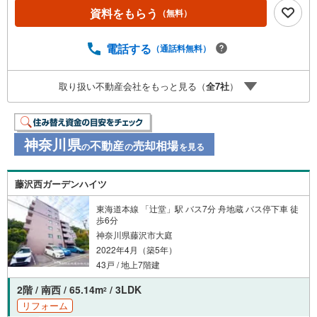
資料をもらう
（無料）
電話する
（通話料無料）
取り扱い不動産会社をもっと見る（
全
7
社
）
神奈川県
不動産
売却相場
の
の
を見る
藤沢西ガーデンハイツ
東海道本線 「辻堂」駅 バス7分 舟地蔵 バス停下車 徒
歩6分
神奈川県藤沢市大庭
2022年4月（築5年）
43戸 / 地上7階建
2階 / 南西 / 65.14m
/ 3LDK
2
リフォーム