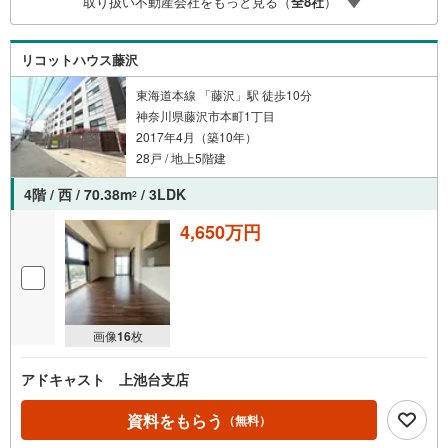
取り扱い不動産会社をもっと見る（
全
8
社
）
はお車の無料提携駐車場ございます。詳しくは営業スタッ
フまでお問合せくださいませ！■周辺の教育施設やスーパ
ー、ドラックストア等の情報、災害情報等がわかる「物件
リコットハウス藤沢
レポート」お渡します■他の物件と併せてご案内もOK-ご自
宅や指定場所から無料送迎もOK-当日見学もOKです!!
東海道本線 「藤沢」駅 徒歩10分
神奈川県藤沢市本町1丁目
2017年4月（築10年）
28戸 / 地上5階建
4階 / 西 / 70.38m
/ 3LDK
2
4,650万円
画像
16
枚
アドキャスト 上池台支店
資料をもらう
（無料）