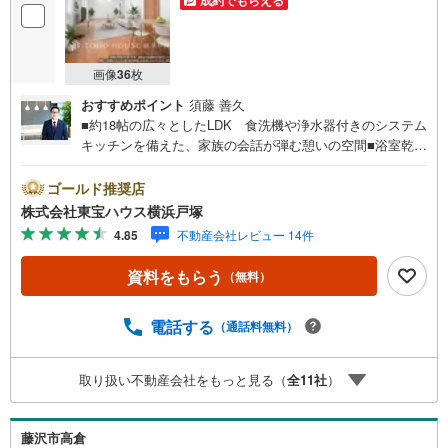
成約でもらえる
画像
36
枚
おすすめポイント
須藤 善久
■約18帖の広々としたLDK 食洗機や浄水器付きのシステム
キッチンを備えた、家族の会話が弾む憩いの空間■浴室乾燥
機や追焚機能付きのバスルーム、1階と2階の温水洗浄便座
トイレなど、快適な最新設備へ一新■畳表替えを施した落ち
ゴールド推奨店
着きある和室もあり、日本の伝統美を感じながらゆったり
株式会社東宝ハウス横浜戸塚
としたひとときを過ごせるはず■WICやSICを備えており、
4.85
不動産会社レビュー 14件
衣類や靴もすっきり収納できる機能的な間取り＝＝＝＝＝
＝＝＝＝＝＝＝【東宝ハウス横浜戸塚】提携銀行 じぶん銀
資料をもらう
（無料）
行利用可 *がん100％保証団信＋全疾病保障付き＝＝＝＝＝
＝＝＝＝＝＝＝○現地見学会（事前に必ずお問い合わせくだ
さい）毎日、ご見学・ご相談が可能です。9:00～21:00ま
電話する
（通話料無料）
で。ご自宅へお迎え、最寄駅でお待ち合わせ、弊社へのご
来社等ご相談下さい。○FPによるライフプランのシミュレ
取り扱い不動産会社をもっと見る（
全
11
社
）
ーションライフプランにあった資金計画や、住宅ローンの
ご相談など。○キッズスペースもご用意しております○お車
の無料提携駐車場がございます詳しくは営業スタッフより
藤沢市高倉
お伝えさせて頂きます。なんでもお気軽にお申し付けくだ