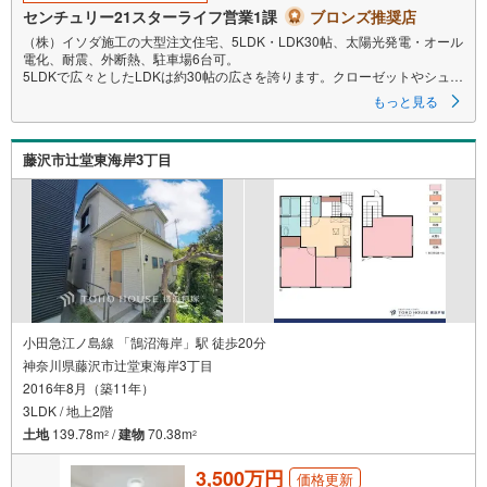
る
センチュリー21スターライフ営業1課
ブロンズ推奨店
（株）イソダ施工の大型注文住宅、5LDK・LDK30帖、太陽光発電・オール
電化、耐震、外断熱、駐車場6台可。
5LDKで広々としたLDKは約30帖の広さを誇ります。クローゼットやシュー
ズインクローゼット、ウォークインクローゼット完備し収納力も充実。オ
もっと見る
ール電化で便利な生活をサポートします。江ノ島電鉄線湘南海岸公園駅か
ら徒歩7分、小田急江ノ島線片瀬江ノ島駅からは徒歩5分と、複数の路線が
利用可能です。カースペースも最大6台可。
藤沢市辻堂東海岸3丁目
横浜西口で36年の信頼と実績、センチュリー21スターライフ。横浜駅西口
より徒歩5分の好立地で、お車でのご来店も可能です。センチュリー21なら
ではの独自物件も豊富にご用意し、地域密着ならではの情報力で理想の住
まい探しをサポートいたします。全国約970店舗の中で、アメリカ本部が定
める基準を満たした上位4％のみが受賞できる「センチュリオン」を2003
年より連続受賞。住宅ローン相談会では無理のない返済計画や購入時にか
かる諸費用の概算まで丁寧にご案内し、安心の資金計画をご提案します。
さらにオンライン内見にも対応し、ご来店不要でご自宅から物件見学が可
能です。
小田急江ノ島線 「鵠沼海岸」駅 徒歩20分
神奈川県藤沢市辻堂東海岸3丁目
2016年8月（築11年）
3LDK / 地上2階
土地
139.78m
/
建物
70.38m
2
2
3,500万円
価格更新