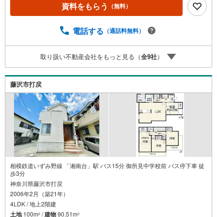
イナンシャル専門スタッフによる【丁寧な資金アドバイ
資料をもらう
（無料）
ス】【ファイナンシャルプラン提案書の作成】を随時行っ
ております。意外に知らないお客様が多い【定年時の住宅
ローン残高】【住宅購入者だけが加入できる無料の生命保
電話する
（通話料無料）
険】【13年間もらえる、国からの特別ボーナス】これから
多くなる【教育費】住宅を買った後から始まる【住宅ロー
取り扱い不動産会社をもっと見る（
全
9
社
）
ン返済】65歳以上から必要になる【老後の費用負担】住宅
探しの【このタイミング】で不安な部分を明確にしていき
ませんか？？ --------------
藤沢市打戻
相模鉄道いずみ野線 「湘南台」駅 バス15分 御所見中学校前 バス停下車 徒
歩3分
神奈川県藤沢市打戻
2006年2月（築21年）
4LDK / 地上2階建
土地
100m
/
建物
90.51m
2
2