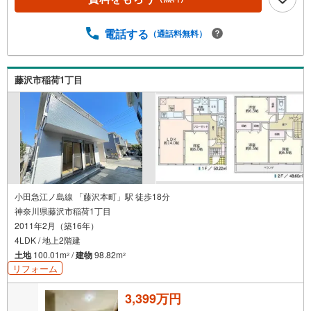
い合わせください。※必ずYahoo！ JAPAN IDでログインし
てください。※PayPayボーナスライトは出金と譲渡はでき
ません。有効期限は付与日から60日です。ーーーーーーー
電話する
（通話料無料）
ーーーーーーーーーーーーーーーーーーー紹介金融機関/都
市銀行利率/年利 0.95％（変動金利）※上記金利は 2026年8
月時点 のものであり、実際の適用金利は融資実行時のもの
藤沢市稲荷1丁目
となります。金利情勢により表記の返済額と異なる場合が
あります。ーーーーーーーーーーーーーーーーーーーー
小田急江ノ島線 「藤沢本町」駅 徒歩18分
神奈川県藤沢市稲荷1丁目
2011年2月（築16年）
4LDK / 地上2階建
土地
100.01m
/
建物
98.82m
2
2
リフォーム
3,399万円