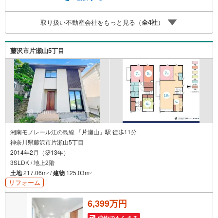
ご来社等ご相談下さい。○FPによるライフプランのシミュ
レーションライフプランにあった資金計画や、住宅ローン
取り扱い不動産会社をもっと見る（
全
4
社
）
のご相談など。○キッズスペースもご用意しております○お
車の無料提携駐車場がございます詳しくは営業スタッフよ
りお伝えさせて頂きます。なんでもお気軽にお申し付けく
藤沢市片瀬山5丁目
ださいませ。
湘南モノレール江の島線 「片瀬山」駅 徒歩11分
神奈川県藤沢市片瀬山5丁目
2014年2月（築13年）
3SLDK / 地上2階
土地
217.06m
/
建物
125.03m
2
2
リフォーム
6,399万円