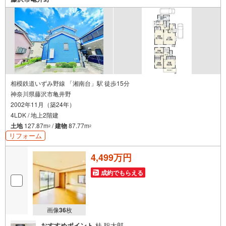
相模鉄道いずみ野線 「湘南台」駅 徒歩15分
神奈川県藤沢市亀井野
2002年11月（築24年）
4LDK / 地上2階建
土地
127.87m
/
建物
87.77m
2
2
リフォーム
4,499万円
成約でもらえる
画像
36
枚
おすすめポイント
桂 聡太郎