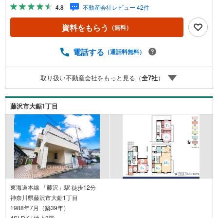
約するとPayPayボーナスライトがもらえる「Yahoo！ 不動
4.8
不動産会社レビュー 42件
産 物件ご成約キャンペーン」の対象になります。「資料を
もらう」「見学予約をする」ボタンからお問い合わせくだ
資料をもらう
（無料）
さい。※必ずYahoo！ JAPAN IDでログインしてください。
※PayPayボーナスライトは出金と譲渡はできません。有効
期限は付与日から60日です。ーーーーーーーーーーーーー
電話する
（通話料無料）
ーーーーーーーーーーーーー紹介金融機関/都市銀行利率/年
利 0.95％（変動金利）※上記金利は 2026年8月時点 のもの
取り扱い不動産会社をもっと見る（
全
7
社
）
であり、実際の適用金利は融資実行時のものとなります。
金利情勢により表記の返済額と異なる場合があります。ー
ーーーーーーーーーーーーーーーーーーーーーーーー
藤沢市大鋸1丁目
東海道本線 「藤沢」駅 徒歩12分
神奈川県藤沢市大鋸1丁目
1988年7月（築39年）
4SLDK / 地上3階