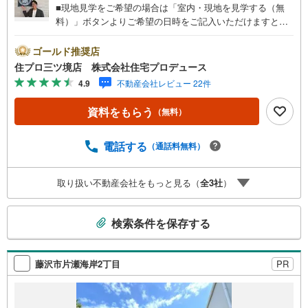
■現地見学をご希望の場合は「室内・現地を見学する（無
料）」ボタンよりご希望の日時をご記入いただけますとス
ムーズにご案内が可能です。■ 住プロは藤沢市に強い！ 住
プロは藤沢市の不動産売買専門会社です！最新物件情報や
ゴールド推奨店
当社限定で販売する物件情報も多数ございますので、お気
住プロ三ツ境店 株式会社住宅プロデュース
軽にお問合せ下さい！ -------------- 弊社独自の住宅ローン提
4.9
不動産会社レビュー 22件
案システム 弊社ではファイナンシャル専門スタッフによる
【丁寧な資金アドバイス】【ファイナンシャルプラン提案
資料をもらう
（無料）
書の作成】を随時行っております。意外に知らないお客様
が多い【定年時の住宅ローン残高】【住宅購入者だけが加
入できる無料の生命保険】【13年間もらえる、国からの特
電話する
（通話料無料）
別ボーナス】これから多くなる【教育費】住宅を買った後
から始まる【住宅ローン返済】65歳以上から必要になる
取り扱い不動産会社をもっと見る（
全
3
社
）
【老後の費用負担】住宅探しの【このタイミング】で不安
な部分を明確にしていきませんか？？ --------------
こ
検索条件を保存する
の
検
索
藤沢市片瀬海岸2丁目
PR
条
件
で