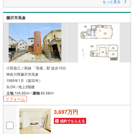
もっと見る
さい。
インターネット未公開やセンチュリー21ならではの物件も豊富にご用意し
ております。
藤沢市高倉
横浜駅西口より徒歩5分。お車でのご来店も可能です。
「センチュリオン獲得店舗」
全国約970店舗あるセンチュリー21のお店。その中でも、アメリカ本部が
設ける一定基準を満たした、上位4％しか受賞できない賞。それが「センチ
ュリオン」です。 弊社はそのセンチュリオンを2003年から欠かすことなく
受賞し続けております。
「住宅ローン相談会」
お客様にあった無理のない住宅ローンの試算やご購入の際に実際かかる諸
費用の概算も行っております。人生最大のお買い物になりますので、しっ
小田急江ノ島線 「長後」駅 徒歩12分
かりとした資金計画のアドバイスをさせて頂きます。
神奈川県藤沢市高倉
1995年1月（築32年）
当社では来店しなくても物件の見学ができるオンライン内見を実施してい
ます。
3LDK / 地上2階建
ご希望のお客様は電話番号からお問い合わせいただき、担当営業にオンラ
土地
104.95m
/
建物
83.58m
2
2
イン内見をご希望の旨をお伝えください。
リフォーム
3,697万円
成約でもらえる