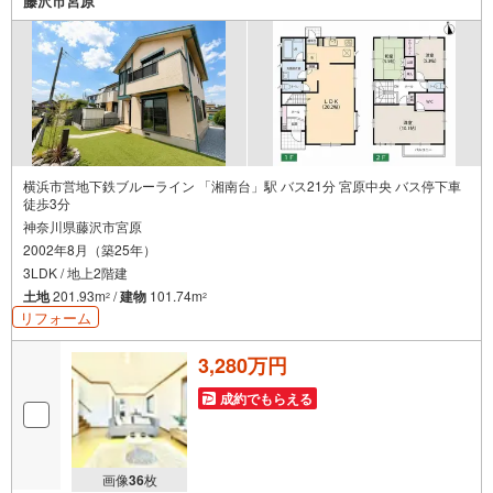
藤沢市宮原
横浜市営地下鉄ブルーライン 「湘南台」駅 バス21分 宮原中央 バス停下車
徒歩3分
神奈川県藤沢市宮原
2002年8月（築25年）
3LDK / 地上2階建
土地
201.93m
/
建物
101.74m
2
2
リフォーム
3,280万円
成約でもらえる
画像
36
枚