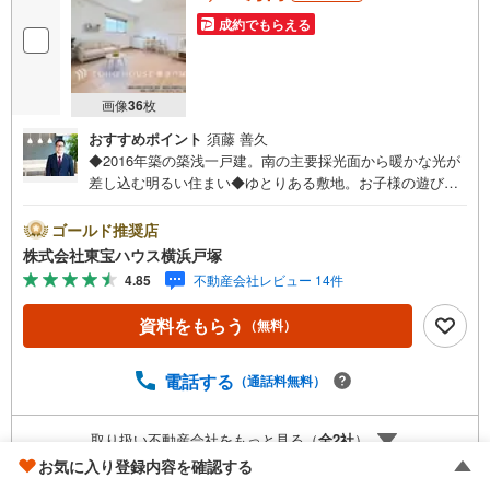
成約でもらえる
画像
36
枚
おすすめポイント
須藤 善久
◆2016年築の築浅一戸建。南の主要採光面から暖かな光が
差し込む明るい住まい◆ゆとりある敷地。お子様の遊び場
やガーデニングも楽しめる庭付◆周辺は平坦な地勢で移動
もスムーズ。東側公道に接した、開放感のある住環境◆シ
ゴールド推奨店
ステムキッチンや追焚機能など充実の設備。エアコン・照
株式会社東宝ハウス横浜戸塚
明器具付きで即新生活が可能 ◆小田急線『鵠沼海岸』駅へ
4.85
不動産会社レビュー 14件
も徒歩20分（1600m）。マリンレジャーを日常にする湘南
ライフを満喫 ＝＝＝＝＝＝＝＝＝【東宝ハウス横浜戸塚】
資料をもらう
（無料）
提携銀行 じぶん銀行利用可 *がん100％保証団信＋全疾病保
障付き＝＝＝＝＝＝＝＝＝○現地見学会（事前に必ずお問い
合わせください）毎日、ご見学・ご相談が可能です。9:00
電話する
（通話料無料）
～21:00まで。ご自宅へお迎え、最寄駅でお待ち合せ、弊社
へのご来社等ご相談下さい。○FPによるライフプランのシ
取り扱い不動産会社をもっと見る（
全
2
社
）
ミュレーションライフプランにあった資金計画や、住宅ロ
お気に入り登録内容を確認する
ーンのご相談など。○キッズスペースもご用意しております
○お車の無料提携駐車場がございます詳しくは営業スタッフ