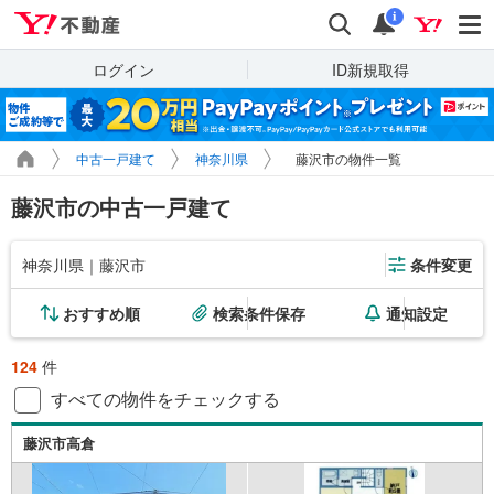
Yahoo!不動産
検索
通知
i
ログイン
ID新規取得
中古一戸建て
神奈川県
藤沢市の物件一覧
藤沢市の中古一戸建て
神奈川県｜藤沢市
条件変更
おすすめ順
検索条件保存
通知設定
124
件
すべての物件をチェックする
藤沢市高倉