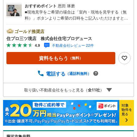
おすすめポイント
恩田 琢磨
■現地見学をご希望の場合は「室内・現地を見学する（無
料）」ボタンよりご希望の日時をご記入いただけますとス
ムーズにご案内が可能です。■ 住プロは藤沢市に強い！ 住
プロは藤沢市の不動産売買専門会社です！最新物件情報や
ゴールド推奨店
当社限定で販売する物件情報も多数ございますので、お気
住プロ三ツ境店 株式会社住宅プロデュース
軽にお問合せ下さい！ -------------- 弊社独自の住宅ローン提
4.9
不動産会社レビュー 22件
案システム 弊社ではファイナンシャル専門スタッフによる
【丁寧な資金アドバイス】【ファイナンシャルプラン提案
資料をもらう
（無料）
書の作成】を随時行っております。意外に知らないお客様
が多い【定年時の住宅ローン残高】【住宅購入者だけが加
入できる無料の生命保険】【13年間もらえる、国からの特
電話する
（通話料無料）
別ボーナス】これから多くなる【教育費】住宅を買った後
から始まる【住宅ローン返済】65歳以上から必要になる
取り扱い不動産会社をもっと見る（
全
11
社
）
【老後の費用負担】住宅探しの【このタイミング】で不安
な部分を明確にしていきませんか？？ --------------
藤沢市亀井野