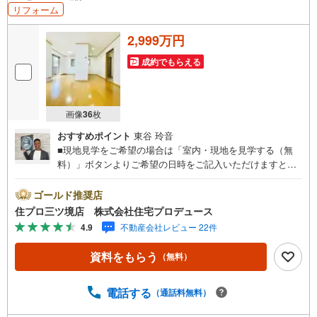
リフォーム
2,999万円
成約でもらえる
画像
36
枚
おすすめポイント
東谷 玲音
■現地見学をご希望の場合は「室内・現地を見学する（無
料）」ボタンよりご希望の日時をご記入いただけますとス
ムーズにご案内が可能です。■ 住プロは藤沢市・綾瀬市エ
リアに強い！ 住プロは、藤沢市・綾瀬市エリアの不動産売
ゴールド推奨店
買専門会社です！最新物件情報や当社限定で販売する物件
住プロ三ツ境店 株式会社住宅プロデュース
情報も多数ございますので、お気軽にお問合せ下さい！ ----
4.9
不動産会社レビュー 22件
---------- 弊社独自の住宅ローン提案システム 弊社ではファ
イナンシャル専門スタッフによる【丁寧な資金アドバイ
資料をもらう
（無料）
ス】【ファイナンシャルプラン提案書の作成】を随時行っ
ております。意外に知らないお客様が多い【定年時の住宅
ローン残高】【住宅購入者だけが加入できる無料の生命保
電話する
（通話料無料）
険】【13年間もらえる、国からの特別ボーナス】これから