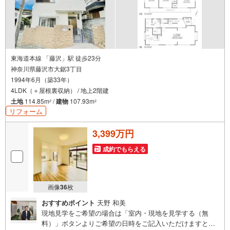
東海道本線 「藤沢」駅 徒歩23分
神奈川県藤沢市大鋸3丁目
1994年6月（築33年）
4LDK（＋屋根裏収納） / 地上2階建
土地
114.85m
/
建物
107.93m
2
2
リフォーム
3,399万円
成約でもらえる
画像
36
枚
おすすめポイント
天野 和美
現地見学をご希望の場合は「室内・現地を見学する（無
料）」ボタンよりご希望の日時をご記入いただけますとス