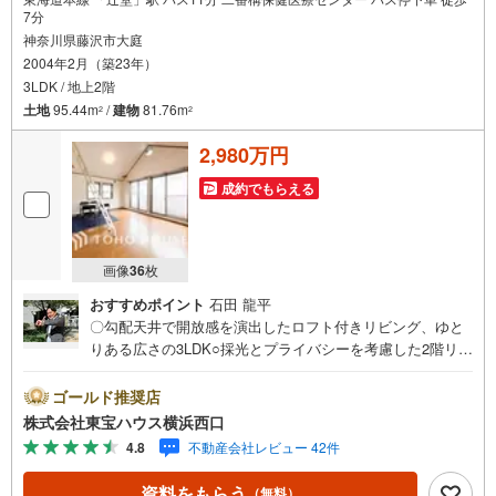
7分
神奈川県藤沢市大庭
2004年2月（築23年）
3LDK / 地上2階
土地
95.44m
/
建物
81.76m
2
2
2,980万円
成約でもらえる
画像
36
枚
おすすめポイント
石田 龍平
〇勾配天井で開放感を演出したロフト付きリビング、ゆと
りある広さの3LDK○採光とプライバシーを考慮した2階リビ
ング、南向き広々バルコニー付き○各居室5帖以上の広さ、
たっぷりと収納を確保した快適なプライベート空間ですー
ゴールド推奨店
ーーーYahoo！ 不動産キャンペーン対象店舗ーーーー当店
株式会社東宝ハウス横浜西口
で物件を成約するとPayPayボーナスライトがもらえる「Y
4.8
不動産会社レビュー 42件
ahoo！ 不動産 物件ご成約キャンペーン」の対象になりま
す。「資料をもらう」「見学予約をする」ボタンからお問
資料をもらう
（無料）