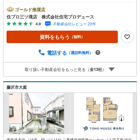
ムーズにご案内が可能です。 住プロは藤沢市・綾瀬市エリ
アに強い！ 住プロは、藤沢市・綾瀬市エリアの不動産売買
ゴールド推奨店
専門会社です！最新物件情報や当社限定で販売する物件情
住プロ三ツ境店 株式会社住宅プロデュース
報も多数ございますので、お気軽にお問合せ下さい！ -------
4.9
不動産会社レビュー 22件
------- 弊社独自の住宅ローン提案システム 弊社ではファイ
ナンシャル専門スタッフによる【丁寧な資金アドバイス】
資料をもらう
（無料）
【ファイナンシャルプラン提案書の作成】を随時行ってお
ります。意外に知らないお客様が多い【定年時の住宅ロー
ン残高】【住宅購入者だけが加入できる無料の生命保険】
電話する
（通話料無料）
【13年間もらえる、国からの特別ボーナス】これから多く
なる【教育費】住宅を買った後から始まる【住宅ローン返
取り扱い不動産会社をもっと見る（
全
13
社
）
済】65歳以上から必要になる【老後の費用負担】住宅探し
の【このタイミング】で不安な部分を明確にしていきませ
んか？？ --------------
藤沢市大庭
東海道本線 「辻堂」駅 バス11分 二番構保健医療センター バス停下車 徒歩