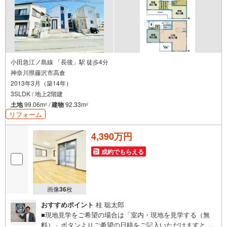
小田急江ノ島線 「長後」駅 徒歩4分
神奈川県藤沢市高倉
2013年3月（築14年）
3SLDK / 地上2階建
土地
99.06m
/
建物
92.33m
2
2
リフォーム
4,390万円
成約でもらえる
画像
36
枚
おすすめポイント
桂 聡太郎
■現地見学をご希望の場合は「室内・現地を見学する（無
料）」ボタンよりご希望の日時をご記入いただけますとス