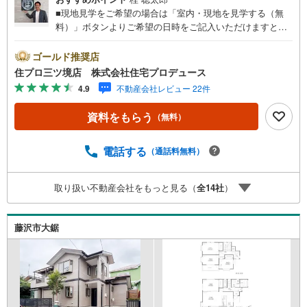
■現地見学をご希望の場合は「室内・現地を見学する（無
料）」ボタンよりご希望の日時をご記入いただけますとス
ムーズにご案内が可能です。■ 住プロは藤沢市・綾瀬市エ
リアに強い！ 住プロは、藤沢市・綾瀬市エリアの不動産売
ゴールド推奨店
買専門会社です！最新物件情報や当社限定で販売する物件
住プロ三ツ境店 株式会社住宅プロデュース
情報も多数ございますので、お気軽にお問合せ下さい！ ----
4.9
不動産会社レビュー 22件
---------- 弊社独自の住宅ローン提案システム 弊社ではファ
イナンシャル専門スタッフによる【丁寧な資金アドバイ
資料をもらう
（無料）
ス】【ファイナンシャルプラン提案書の作成】を随時行っ
ております。意外に知らないお客様が多い【定年時の住宅
ローン残高】【住宅購入者だけが加入できる無料の生命保
電話する
（通話料無料）
険】【13年間もらえる、国からの特別ボーナス】これから
多くなる【教育費】住宅を買った後から始まる【住宅ロー
取り扱い不動産会社をもっと見る（
全
14
社
）
ン返済】65歳以上から必要になる【老後の費用負担】住宅
探しの【このタイミング】で不安な部分を明確にしていき
ませんか？？ --------------
藤沢市大鋸