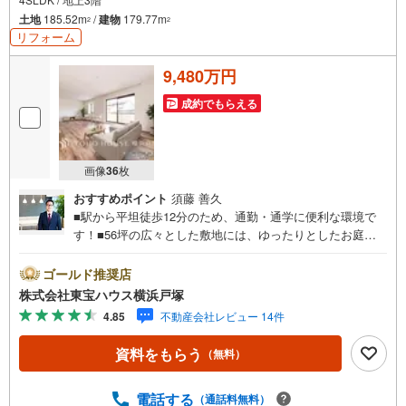
土地
185.52m
/
建物
179.77m
2
2
リフォーム
9,480万円
成約でもらえる
画像
36
枚
おすすめポイント
須藤 善久
■駅から平坦徒歩12分のため、通勤・通学に便利な環境で
す！■56坪の広々とした敷地には、ゆったりとしたお庭や2
台分のカースペースも確保されています♪■3階には開放的
なL字型大型バルコニーがあり、毎日の洗濯やリフレッシュ
ゴールド推奨店
の特等席になります！■小学校も徒歩7分と近く、子育て環
株式会社東宝ハウス横浜戸塚
境も安心です♪＝＝＝＝＝＝＝＝＝＝＝＝＝＝＝＝＝＝＝
4.85
不動産会社レビュー 14件
＝【東宝ハウス横浜戸塚】提携銀行 じぶん銀行利用可 *が
ん100％保証団信＋全疾病保障付き＝＝＝＝＝＝＝＝＝＝＝
資料をもらう
（無料）
＝＝＝＝＝＝＝＝＝○現地見学会（事前に必ずお問い合わせ
ください）毎日、ご見学・ご相談が可能です。9:00～21:00
まで。ご自宅へお迎え、最寄駅でお待ち合わせ、弊社への
電話する
（通話料無料）