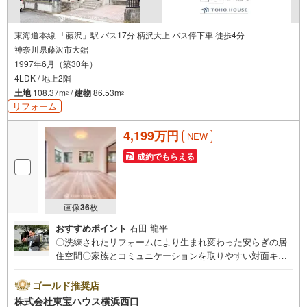
東海道本線 「藤沢」駅 バス17分 柄沢大上 バス停下車 徒歩4分
神奈川県藤沢市大鋸
1997年6月（築30年）
4LDK / 地上2階
土地
108.37m
/
建物
86.53m
2
2
リフォーム
4,199万円
NEW
成約でもらえる
画像
36
枚
おすすめポイント
石田 龍平
〇洗練されたリフォームにより生まれ変わった安らぎの居
住空間〇家族とコミュニケーションを取りやすい対面キッ
チンで楽しくお料理ができます〇食洗機や浴室乾燥機など
快適な暮らしを彩る設備も充実していますーーーーYaho
ゴールド推奨店
o！ 不動産キャンペーン対象店舗ーーーー当店で物件を成
株式会社東宝ハウス横浜西口