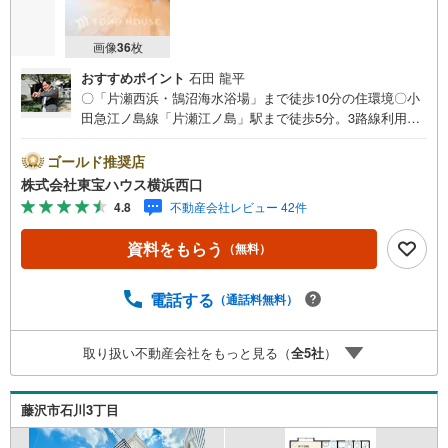
画像
36
枚
おすすめポイント
石田 龍平
〇「片瀬西浜・鵠沼海水浴場」まで徒歩10分の住環境〇小
田急江ノ島線「片瀬江ノ島」駅まで徒歩5分。3路線利用可
能な立地〇LDKは約30帖。広々とした陽当り良いお庭もあ
るこだわりある注文住宅ーーーーYahoo！ 不動産キャンペ
ゴールド推奨店
ーン対象店舗ーーーー当店で物件を成約するとPayPayボー
株式会社東宝ハウス横浜西口
ナスライトがもらえる「Yahoo！ 不動産 物件ご成約キャン
4.8
不動産会社レビュー 42件
ペーン」の対象になります。「資料をもらう」「見学予約
をする」ボタンからお問い合わせください。※必ずYahoo！
資料をもらう
（無料）
JAPAN IDでログインしてください。※PayPayボーナスラ
イトは出金と譲渡はできません。有効期限は付与日から60
日です。ーーーーーーーーーーーーーーーーーーーーーー
電話する
（通話料無料）
ーーーー紹介金融機関/都市銀行利率/年利 0.95％（変動金
利）※上記金利は 2026年8月時点 のものであり、実際の適
取り扱い不動産会社をもっと見る（
全
5
社
）
用金利は融資実行時のものとなります。金利情勢により表
記の返済額と異なる場合があります。ーーーーーーーーー
ーーーーーーーーーーーーーーーー
藤沢市石川3丁目