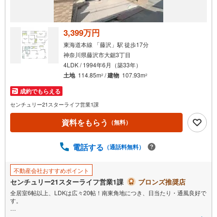
3,399万円
東海道本線 「藤沢」駅 徒歩17分
神奈川県藤沢市大鋸3丁目
4LDK / 1994年6月（築33年）
土地
114.85m
/
建物
107.93m
2
2
成約でもらえる
センチュリー21スターライフ営業1課
資料をもらう
（無料）
電話する
（通話料無料）
不動産会社おすすめポイント
センチュリー21スターライフ営業1課
ブロンズ推奨店
全居室6帖以上、LDKは広々20帖！南東角地につき、日当たり・通風良好で
す。
横浜西口で35年。信頼と実績のセンチュリー21スターライフにお任せくだ