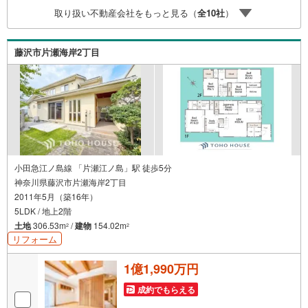
多くなる【教育費】住宅を買った後から始まる【住宅ロー
取り扱い不動産会社をもっと見る（
全
10
社
）
ン返済】65歳以上から必要になる【老後の費用負担】住宅
探しの【このタイミング】で不安な部分を明確にしていき
ませんか？？ --------------
藤沢市片瀬海岸2丁目
小田急江ノ島線 「片瀬江ノ島」駅 徒歩5分
神奈川県藤沢市片瀬海岸2丁目
2011年5月（築16年）
5LDK / 地上2階
土地
306.53m
/
建物
154.02m
2
2
リフォーム
1億1,990万円
成約でもらえる