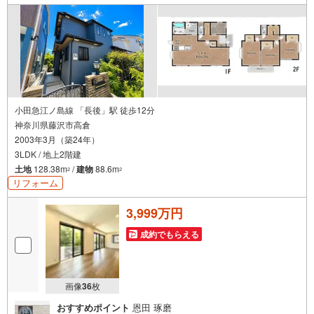
さいませ。
小田急江ノ島線 「長後」駅 徒歩12分
神奈川県藤沢市高倉
2003年3月（築24年）
3LDK / 地上2階建
土地
128.38m
/
建物
88.6m
2
2
リフォーム
3,999万円
成約でもらえる
画像
36
枚
おすすめポイント
恩田 琢磨