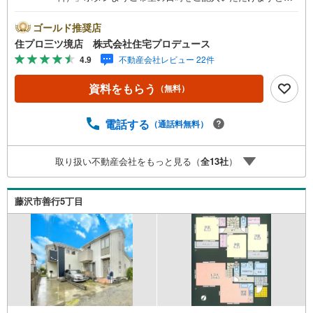
ムーズにご案内が可能です。■ 住プロは藤沢市・綾瀬市エ
リアに強い！ 住プロは、藤沢市・綾瀬市エリアの不動産売
ゴールド推奨店
買専門会社です！最新物件情報や当社限定で販売する物件
住プロ三ツ境店 株式会社住宅プロデュース
情報も多数ございますので、お気軽にお問合せ下さい！ ----
4.9
不動産会社レビュー 22件
---------- 弊社独自の住宅ローン提案システム 弊社ではファ
イナンシャル専門スタッフによる【丁寧な資金アドバイ
資料をもらう
（無料）
ス】【ファイナンシャルプラン提案書の作成】を随時行っ
ております。意外に知らないお客様が多い【定年時の住宅
ローン残高】【住宅購入者だけが加入できる無料の生命保
電話する
（通話料無料）
険】【13年間もらえる、国からの特別ボーナス】これから
多くなる【教育費】住宅を買った後から始まる【住宅ロー
取り扱い不動産会社をもっと見る（
全
13
社
）
ン返済】65歳以上から必要になる【老後の費用負担】住宅
探しの【このタイミング】で不安な部分を明確にしていき
ませんか？？ --------------
藤沢市善行5丁目