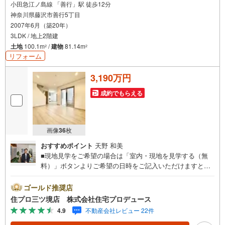
小田急江ノ島線 「善行」駅 徒歩12分
神奈川県藤沢市善行5丁目
2007年6月（築20年）
3LDK / 地上2階建
土地
100.1m
/
建物
81.14m
2
2
リフォーム
3,190万円
成約でもらえる
画像
36
枚
おすすめポイント
天野 和美
■現地見学をご希望の場合は「室内・現地を見学する（無
料）」ボタンよりご希望の日時をご記入いただけますとス
ムーズにご案内が可能です。■ 住プロは藤沢市・綾瀬市エ
リアに強い！ 住プロは、藤沢市・綾瀬市エリアの不動産売
ゴールド推奨店
買専門会社です！最新物件情報や当社限定で販売する物件
住プロ三ツ境店 株式会社住宅プロデュース
情報も多数ございますので、お気軽にお問合せ下さい！ ----
4.9
不動産会社レビュー 22件
---------- 弊社独自の住宅ローン提案システム 弊社ではファ