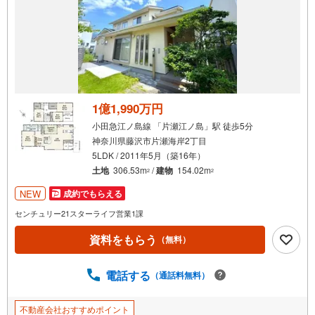
通
知
を
受
け
取
る
1億1,990万円
・
小田急江ノ島線 「片瀬江ノ島」駅 徒歩5分
条
神奈川県藤沢市片瀬海岸2丁目
件
5LDK / 2011年5月（築16年）
を
土地
306.53m
/
建物
154.02m
2
2
マ
NEW
成約でもらえる
イ
ペ
センチュリー21スターライフ営業1課
ー
資料をもらう
（無料）
ジ
に
電話する
保
（通話料無料）
存
す
不動産会社おすすめポイント