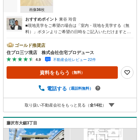
画像
36
枚
おすすめポイント
東谷 玲音
■現地見学をご希望の場合は「室内・現地を見学する（無
料）」ボタンよりご希望の日時をご記入いただけますとス
ムーズにご案内が可能です。■ 住プロは藤沢市・綾瀬市エ
リアに強い！ 住プロは、藤沢市・綾瀬市エリアの不動産売
ゴールド推奨店
買専門会社です！最新物件情報や当社限定で販売する物件
住プロ三ツ境店 株式会社住宅プロデュース
情報も多数ございますので、お気軽にお問合せ下さい！ ----
4.9
不動産会社レビュー 22件
---------- 弊社独自の住宅ローン提案システム 弊社ではファ
イナンシャル専門スタッフによる【丁寧な資金アドバイ
資料をもらう
（無料）
ス】【ファイナンシャルプラン提案書の作成】を随時行っ
ております。意外に知らないお客様が多い【定年時の住宅
ローン残高】【住宅購入者だけが加入できる無料の生命保
電話する
（通話料無料）
険】【13年間もらえる、国からの特別ボーナス】これから
多くなる【教育費】住宅を買った後から始まる【住宅ロー
取り扱い不動産会社をもっと見る（
全
14
社
）
ン返済】65歳以上から必要になる【老後の費用負担】住宅
探しの【このタイミング】で不安な部分を明確にしていき
ませんか？？ --------------
藤沢市大鋸3丁目