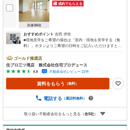
成約でもらえる
画像
36
枚
おすすめポイント
吉田 伊吹
■現地見学をご希望の場合は「室内・現地を見学する（無
料）」ボタンよりご希望の日時をご記入いただけますとス
ムーズにご案内が可能です。■ 住プロは藤沢市・綾瀬市エ
リアに強い！ 住プロは、藤沢市・綾瀬市エリアの不動産売
ゴールド推奨店
買専門会社です！最新物件情報や当社限定で販売する物件
住プロ三ツ境店 株式会社住宅プロデュース
情報も多数ございますので、お気軽にお問合せ下さい！ ----
4.9
不動産会社レビュー 22件
---------- 弊社独自の住宅ローン提案システム 弊社ではファ
イナンシャル専門スタッフによる【丁寧な資金アドバイ
資料をもらう
（無料）
ス】【ファイナンシャルプラン提案書の作成】を随時行っ
ております。意外に知らないお客様が多い【定年時の住宅
ローン残高】【住宅購入者だけが加入できる無料の生命保
電話する
（通話料無料）
険】【13年間もらえる、国からの特別ボーナス】これから
多くなる【教育費】住宅を買った後から始まる【住宅ロー
取り扱い不動産会社をもっと見る（
全
5
社
）
ン返済】65歳以上から必要になる【老後の費用負担】住宅
探しの【このタイミング】で不安な部分を明確にしていき
ませんか？？ --------------