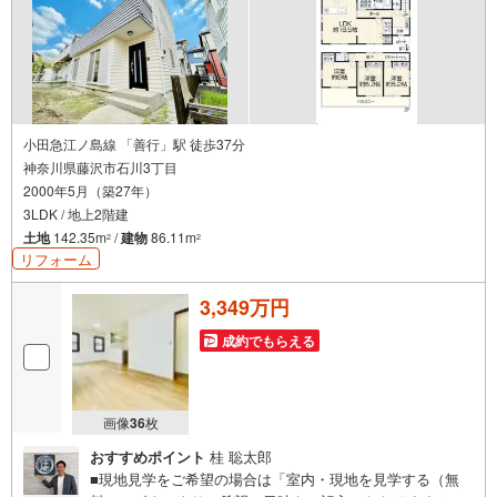
小田急江ノ島線 「善行」駅 徒歩37分
神奈川県藤沢市石川3丁目
2000年5月（築27年）
3LDK / 地上2階建
土地
142.35m
/
建物
86.11m
2
2
リフォーム
3,349万円
成約でもらえる
画像
36
枚
おすすめポイント
桂 聡太郎
■現地見学をご希望の場合は「室内・現地を見学する（無