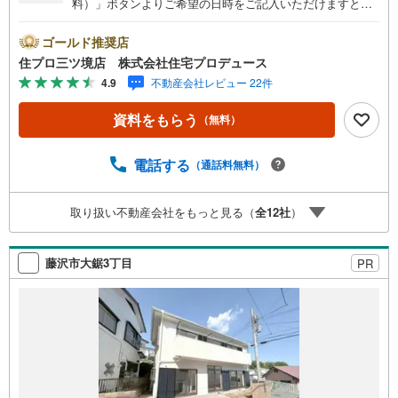
料）」ボタンよりご希望の日時をご記入いただけますとス
ムーズにご案内が可能です。■ 住プロは藤沢市・綾瀬市エ
リアに強い！ 住プロは、藤沢市・綾瀬市エリアの不動産売
ゴールド推奨店
買専門会社です！最新物件情報や当社限定で販売する物件
住プロ三ツ境店 株式会社住宅プロデュース
情報も多数ございますので、お気軽にお問合せ下さい！ ----
4.9
不動産会社レビュー 22件
---------- 弊社独自の住宅ローン提案システム 弊社ではファ
イナンシャル専門スタッフによる【丁寧な資金アドバイ
資料をもらう
（無料）
ス】【ファイナンシャルプラン提案書の作成】を随時行っ
ております。意外に知らないお客様が多い【定年時の住宅
ローン残高】【住宅購入者だけが加入できる無料の生命保
電話する
（通話料無料）
険】【13年間もらえる、国からの特別ボーナス】これから
多くなる【教育費】住宅を買った後から始まる【住宅ロー
取り扱い不動産会社をもっと見る（
全
12
社
）
ン返済】65歳以上から必要になる【老後の費用負担】住宅
探しの【このタイミング】で不安な部分を明確にしていき
ませんか？？ --------------
藤沢市大鋸3丁目
PR