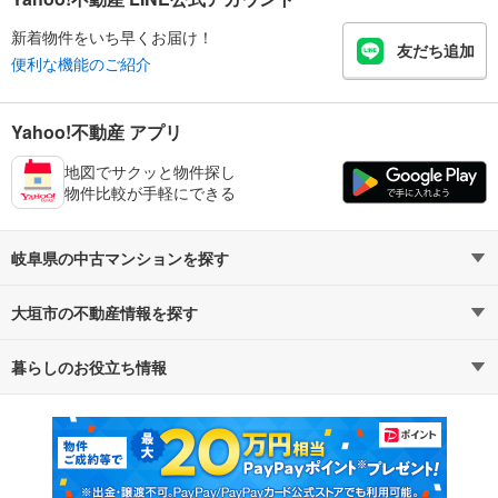
新着物件をいち早くお届け！
友だち追加
便利な機能のご紹介
Yahoo!不動産 アプリ
地図でサクッと物件探し
物件比較が手軽にできる
岐阜県の中古マンションを探す
大垣市の不動産情報を探す
路線・駅から探す
地域から探す
暮らしのお役立ち情報
不動産・住宅
賃貸住宅
通勤・通学時間から探す
地図から探す
マンションカタログ
教えて！住まいの先生
新築マンション
中古マンション
新築一戸建て
中古一戸建て