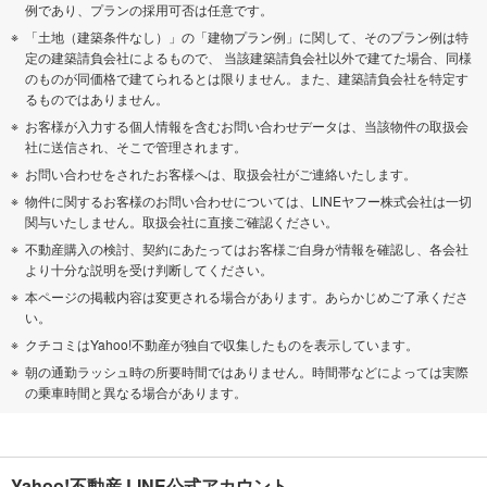
例であり、プランの採用可否は任意です。
「土地（建築条件なし）」の「建物プラン例」に関して、そのプラン例は特
定の建築請負会社によるもので、 当該建築請負会社以外で建てた場合、同様
のものが同価格で建てられるとは限りません。また、建築請負会社を特定す
るものではありません。
お客様が入力する個人情報を含むお問い合わせデータは、当該物件の取扱会
社に送信され、そこで管理されます。
お問い合わせをされたお客様へは、取扱会社がご連絡いたします。
物件に関するお客様のお問い合わせについては、LINEヤフー株式会社は一切
関与いたしません。取扱会社に直接ご確認ください。
不動産購入の検討、契約にあたってはお客様ご自身が情報を確認し、各会社
より十分な説明を受け判断してください。
本ページの掲載内容は変更される場合があります。あらかじめご了承くださ
い。
クチコミはYahoo!不動産が独自で収集したものを表示しています。
朝の通勤ラッシュ時の所要時間ではありません。時間帯などによっては実際
の乗車時間と異なる場合があります。
Yahoo!不動産 LINE公式アカウント