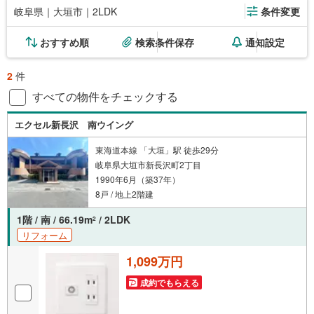
岐阜県｜大垣市｜2LDK
条件変更
おすすめ順
検索条件保存
通知設定
2
件
すべての物件をチェックする
エクセル新長沢 南ウイング
東海道本線 「大垣」駅 徒歩29分
岐阜県大垣市新長沢町2丁目
1990年6月（築37年）
8戸 / 地上2階建
1階 / 南 / 66.19m
/ 2LDK
2
リフォーム
1,099万円
成約でもらえる