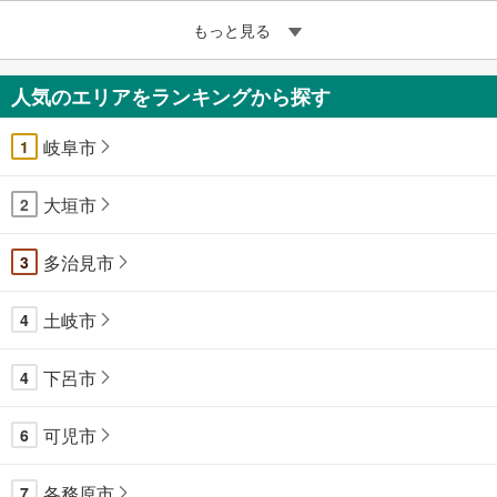
もっと見る
人気のエリアをランキングから探す
岐阜市
1
大垣市
2
多治見市
3
土岐市
4
下呂市
4
可児市
6
各務原市
7