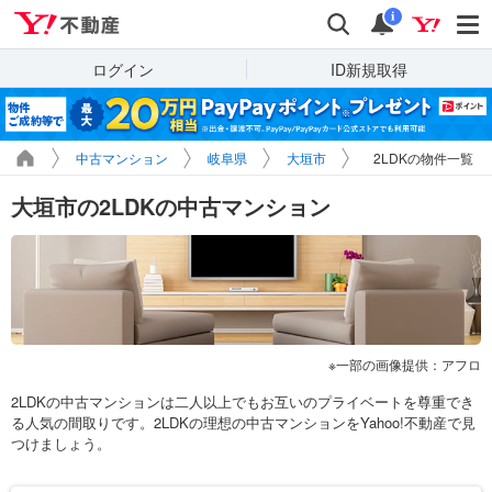
Yahoo!不動産
検索
通知
i
ログイン
ID新規取得
中古マンション
岐阜県
大垣市
2LDKの物件一覧
大垣市の2LDKの中古マンション
一部の画像提供：アフロ
2LDKの中古マンションは二人以上でもお互いのプライベートを尊重でき
る人気の間取りです。2LDKの理想の中古マンションをYahoo!不動産で見
つけましょう。