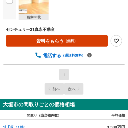
画像
36
枚
センチュリー21真永不動産
資料をもらう
（無料）
電話する
（通話料無料）
1
前へ
次へ
大垣市の間取りごとの価格相場
間取り（該当物件数）
平均価格
1LDK
（
1
件）
3,500万円