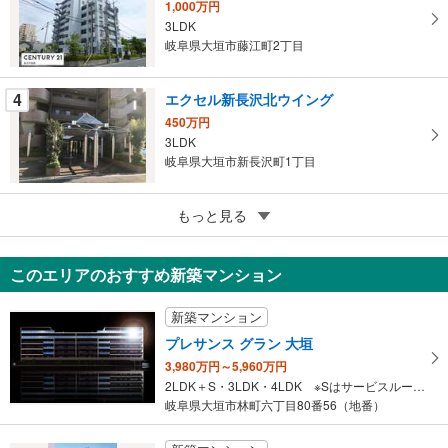
1,000万円
に
3LDK
保
岐阜県大垣市藤江町2丁目
存
す
4
エクセル新長沢北ウイング
る
450万円
3LDK
岐阜県大垣市新長沢町1丁目
5
もっと見る
成約でもらえる
エクセル新長沢 南ウイング
1,099万円
このエリアのおすすめ新築マンション
2LDK
岐阜県大垣市新長沢町2丁目
新築マンション
プレサンス グラン 大垣
3,980万円～5,960万円
2LDK＋S・3LDK・4LDK ※Sはサービスルーム（納戸）です。
岐阜県大垣市林町六丁目80番56（地番）