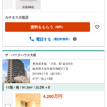
画像
36
枚
カチタス大垣店
資料をもらう
（無料）
電話する
（通話料無料）
ザ・パークハウス大垣
東海道本線 「大垣」駅 徒歩6分
岐阜県大垣市東外側町2丁目
2016年11月（築10年）
47戸 / 地上13階
11階 / 南 / 91.0m
/ 2LDK＋S
2
4,280万円