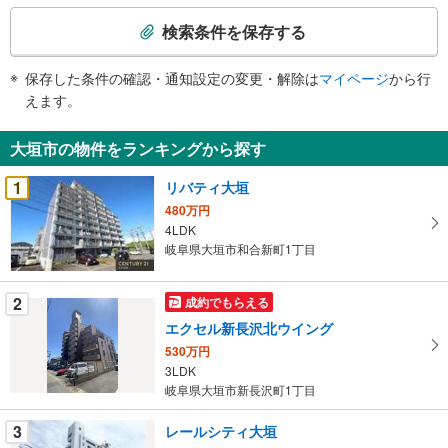
検
索
検索条件を保存する
条
件
保存した条件の確認・通知設定の変更・解除は
マイページ
から行
で
えます。
通
知
大垣市の物件をランキングから探す
を
受
1
リバティ大垣
け
480万円
取
4LDK
る
岐阜県大垣市和合新町1丁目
・
条
2
成約でもらえる
件
エクセル新長沢北ウイング
を
530万円
マ
3LDK
イ
岐阜県大垣市新長沢町1丁目
ペ
ー
3
レールシティ大垣
ジ