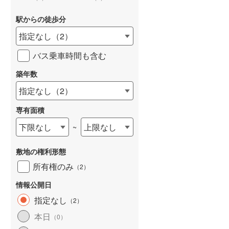
駅からの徒歩分
指定なし
（
2
）
バス乗車時間も含む
詳しく見る
築年数
指定なし
（
2
）
専有面積
下限なし
上限なし
~
敷地の権利形態
所有権のみ
（
2
）
情報公開日
指定なし
（
2
）
本日
（
0
）