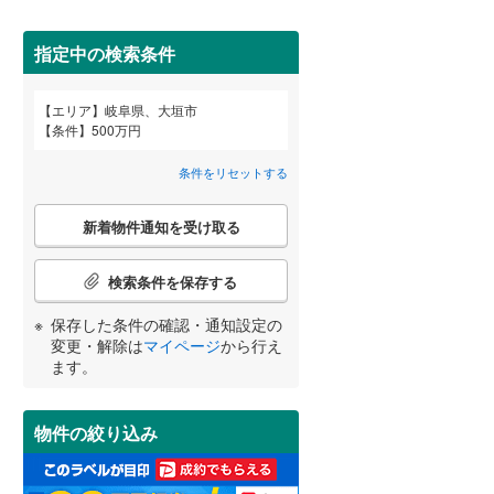
安八郡神戸町
(
0
)
指定中の検索条件
揖斐郡揖斐川町
(
0
)
エリア
岐阜県、大垣市
本巣郡北方町
(
1
)
宮崎
鹿児島
沖縄
条件
500万円
2階以上
（
2
）
加茂郡川辺町
(
0
)
条件をリセットする
加茂郡白川町
(
0
)
最上階
（
0
）
こ
新着物件通知を受け取る
の
する
る
条件をリセットする
条件をリセットする
条件をリセットする
条件をリセットする
条件をリセットする
条件をリセットする
大野郡白川村
(
0
)
検
索
検索条件を保存する
条
制震構造
（
0
）
件
保存した条件の確認・通知設定の
で
低層マンション（4階建て以
変更・解除は
マイページ
から行え
通
ます。
下）
（
0
）
知
を
受
物件の絞り込み
け
取
小学校まで1km以内
（
0
）
る