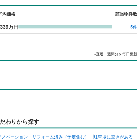
応
平均価格
該当物件数
ン内見(相談)可
（
0
）
IT重説可
（
0
）
339万円
5件
ン対応とは？
※直近一週間分を毎日更新
だわりから探す
リノベーション・リフォーム済み（予定含む）
駐車場に空きがある