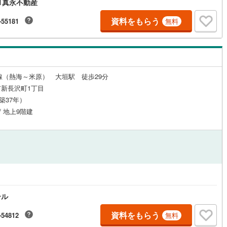
1真永不動産
資料をもらう
-55181
無料
ルジュサービス
（
0
）
キッズルーム
（
0
）
線（熱海～米原） 大垣駅 徒歩29分
0
）
オール電化
（
1
）
新長沢町1丁目
（築37年）
/ 地上9階建
全体
リー住宅
（
0
）
ダイニング15畳以上
ール
資料をもらう
-54812
無料