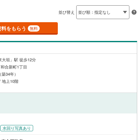
島根
岡山
広島
山口
井町
(
0
)
不破郡関ケ原町
(
0
)
（
0
）
24時間有人管理
（
0
）
並び替え
香川
愛媛
高知
之内町
(
0
)
安八郡安八町
(
0
)
保存した条件を見る
建ち方、日当たり
資料をもらう
無料
野町
(
0
)
揖斐郡池田町
(
0
)
佐賀
長崎
熊本
大分
0
）
南向き（南東・南西含む）
祝町
(
0
)
加茂郡富加町
(
0
)
（
2
）
宗町
(
0
)
加茂郡八百津町
(
0
)
戸なし
（
0
）
メゾネット
（
0
）
東大垣」駅 徒歩12分
この条件で検索する
この条件で検索する
この条件で検索する
この条件で検索する
この条件で検索する
この条件で検索する
市区町村以下を選択
市区町村を選択す
駅を選択する
和合新町1丁目
白川村
(
0
)
可児郡御嵩町
(
0
)
施工・品質・工法関連
月（築34年）
/ 地上10階
（
0
）
免震構造
（
0
）
総戸数200以上）
タワー（20階建て以上）
（
0
）
水回り写真あり
駅が始発駅
（
0
）
海まで2km以内
（
0
）