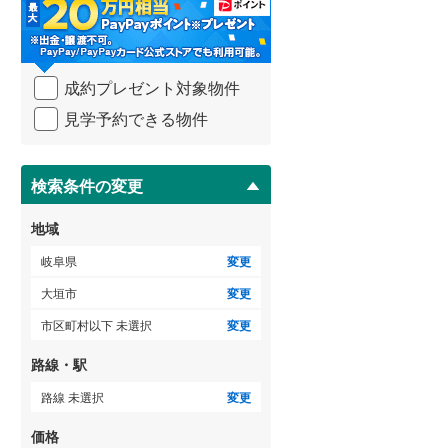
・
条
件
を
ゲストルーム
（
0
）
成約プレゼント対象物件
マ
イ
見学予約できる物件
ペ
ー
ＴＶモニタ付インターホン
ジ
に
検索条件の変更
（
0
）
保
存
地域
す
る
岐阜県
変更
大垣市
変更
市区町村以下 未選択
変更
路線・駅
路線 未選択
変更
価格