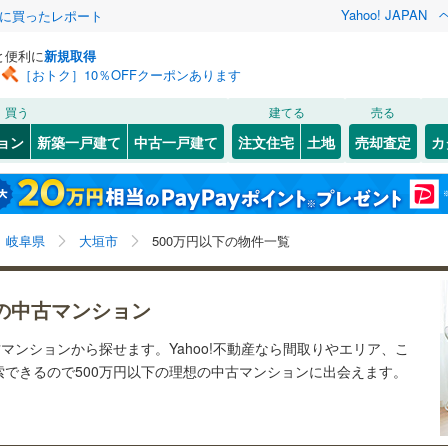
Yahoo! JAPAN
際に買ったレポート
と便利に
新規取得
［おトク］10％OFFクーポンあります
検索条件を保存しました
買う
建てる
売る
線
(
0
)
中央本線（JR東海）
(
0
)
リノベーション
ョン
新築一戸建て
中古一戸建て
注文住宅
土地
売却査定
カ
この検索条件の新着物件通知は、
マイページ
から設定できます。
東海道新幹線
(
0
)
ション・リフォーム
築古・築30年以上
（
2
）
(
)
1
)
大垣市
和合新町
(
2
(
)
1
)
岩手
宮城
秋田
山形
(
0
)
関市
(
0
)
道
(
0
)
名鉄名古屋本線
(
0
)
岐阜県、大垣市、500万円
神奈川
埼玉
千葉
茨城
岐阜県
大垣市
500万円以下の物件一覧
)
瑞浪市
(
0
)
線
(
0
)
名鉄各務原線
(
0
)
クスあり
)
（
1
）
美濃加茂市
24時間ゴミ出し可
(
0
)
（
0
）
長野
富山
石川
福井
1
)
明知鉄道
(
0
)
の中古マンション
検索条件を保存する
ルーム
(
2
)
（
0
）
可児市
エレベーター
(
1
)
（
1
）
閉じる
閉じる
お気に入りリストを見る
お気に入りリストを見る
閉じる
閉じる
岐阜
静岡
三重
マンションから探せます。Yahoo!不動産なら間取りやエリア、こ
きあり（近隣を含む）
)
飛騨市
オートロック
(
0
)
（
0
）
マイページ
できるので500万円以下の理想の中古マンションに出会えます。
兵庫
京都
滋賀
奈良
)
下呂市
(
1
)
約
南町
(
0
)
羽島郡笠松町
(
0
)