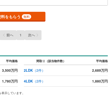
ッチン
（
0
）
対面キッチン
（
0
）
資料をもらう
無料
機あり
（
0
）
浴室に窓あり
（
0
）
前へ
1
次へ
庭
ルコニー
（
0
）
専用庭
（
0
）
平均価格
間取り（該当物件数）
平均価格
3,500万円
2LDK
（
2
件）
2,689万円
インクローゼット
1,780万円
4LDK
（
2
件）
1,880万円
契約、入居関連など
を表示しています。
能
（
0
）