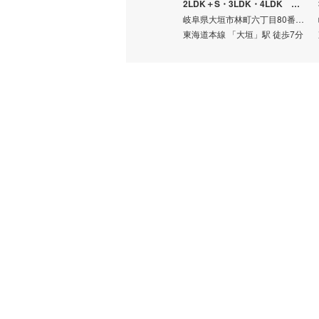
2LDK＋S・3LDK・4LDK ※Sはサービスルーム（納戸）です。
岐阜県大垣市林町六丁目80番56（地番）
東海道本線 「大垣」駅 徒歩7分