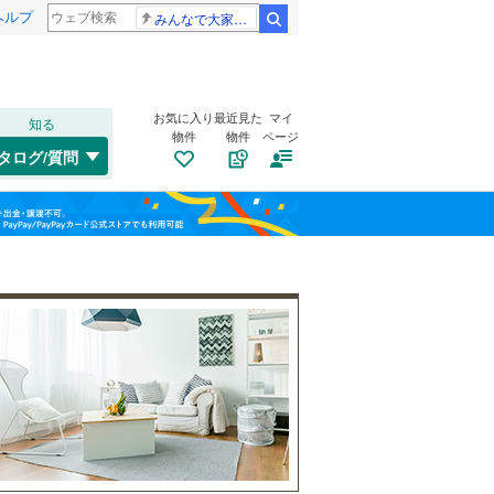
ヘルプ
みんなで大家さん 2881億円
検索
お気に入り
最近見た
マイ
知る
物件
物件
ページ
高山本線（JR東海）
(
0
)
タログ/質問
高山市
(
0
)
福島
中津川市
(
0
)
名鉄竹鼻線
(
0
)
栃木
群馬
山梨
羽島市
(
1
)
名鉄広見線
(
0
)
土岐市
自転車置き場
(
0
)
（
1
）
養老鉄道養老線
(
0
)
山県市
バイク置き場
(
0
)
（
0
）
本巣市
防犯カメラ
(
0
)
（
0
）
和歌山
海津市
(
0
)
養老郡養老町
(
0
)