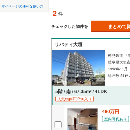
中国
鳥取
マイページの便利な使い方
不破郡垂
ペット可
2
件
四国
徳島
安八郡輪
配置、向き、
まとめて
チェックした物件を
揖斐郡大
九州・沖縄
福岡
角住戸
（
加茂郡坂
リバティ大垣
加茂郡七
階下に住
樽見鉄道 「
0
0
0
0
0
0
岐阜県大垣市
該当物件
該当物件
該当物件
該当物件
該当物件
該当物件
件
件
件
件
件
件
加茂郡東
構造・規模・
1992年11
総戸数 51戸 
耐震構造
大規模（
5階 / 南 / 67.35m
/ 4LDK
2
（
0
）
人気物件TOP10入り
480万円
立地
室内写真あり
最寄りの