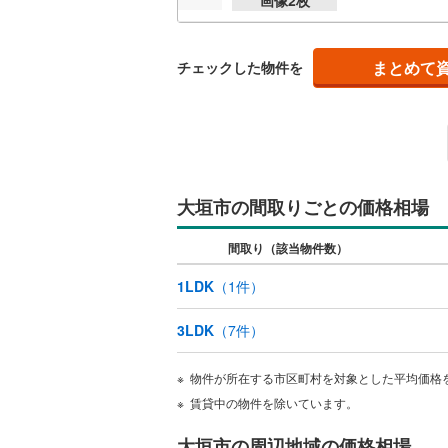
独立型キ
まとめて
チェックした物件を
浴室
浴室乾燥
バルコニー、
大垣市の間取りごとの価格相場
ルーフバ
間取り（該当物件数）
収納
1LDK
（
1
件）
ウォーク
（
0
）
3LDK
（
7
件）
販売、価格、
物件が所在する市区町村を対象とした平均価格
賃貸中の物件を除いています。
即入居可
大垣市の周辺地域の価格相場