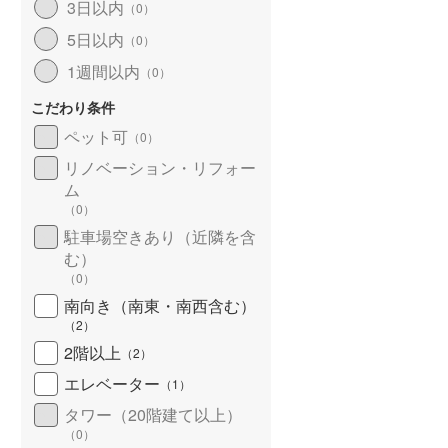
3日以内
（
0
）
5日以内
（
0
）
1週間以内
（
0
）
こだわり条件
ペット可
（
0
）
リノベーション・リフォー
ム
（
0
）
駐車場空きあり（近隣を含
む）
（
0
）
南向き（南東・南西含む）
（
2
）
2階以上
（
2
）
エレベーター
（
1
）
タワー（20階建て以上）
（
0
）