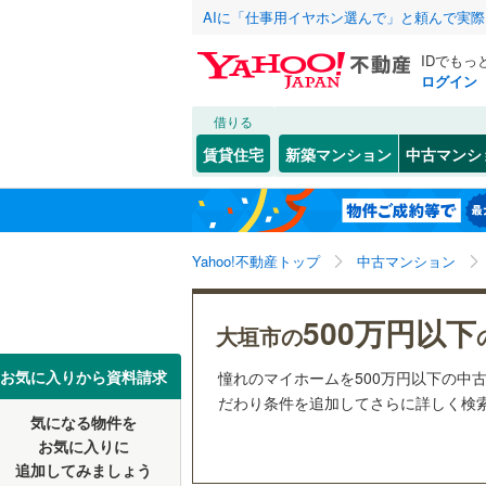
AIに「仕事用イヤホン選んで」と頼んで実
IDでもっ
ログイン
借りる
北海道
JR
北海道
東海道本
こだわり条件
リフォーム、
賃貸住宅
新築マンション
中古マンシ
太多線
(
0
)
リノベー
岐阜市
新長沢町
(
6
東北
青森
（
0
）
多治見市
私鉄・その他
長良川鉄
関東
東京
Yahoo!不動産トップ
中古マンション
共用設備
美濃市
(
0
名鉄犬山
恵那市
宅配ボッ
(
0
信越・北陸
新潟
樽見鉄道
(
500万円以下
大垣市の
各務原市
トランク
東海
愛知
お気に入りから資料請求
憧れのマイホームを500万円以下の中古
瑞穂市
駐車場空
(
0
だわり条件を追加してさらに詳しく検索
気になる物件を
（
0
）
近畿
大阪
郡上市
(
0
お気に入りに
追加してみましょう
管理・管理規
羽島郡岐