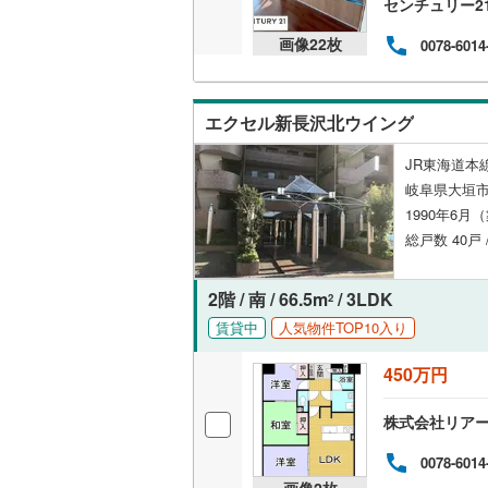
センチュリー2
共用施設
画像
22
枚
0078-6014
コンシェ
エクセル新長沢北ウイング
設備
JR東海道本
床暖房
（
岐阜県大垣市
1990年6月
総戸数 40戸 
間取り、居室
2階 / 南 / 66.5m
/ 3LDK
バリアフ
2
賃貸中
人気物件TOP10入り
LD
450万円
リビング
株式会社リア
（
0
）
0078-6014
キッチン
画像
2
枚