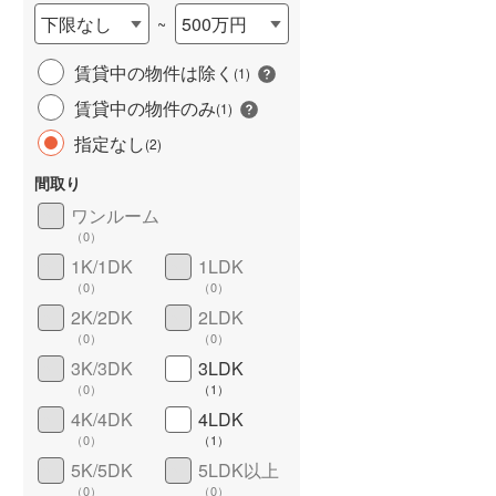
下限なし
500万円
~
賃貸中の物件は除く
(
1
)
賃貸中の物件のみ
(
1
)
指定なし
(
2
)
間取り
ワンルーム
ワイドバルコニー
（
0
）
（
0
）
1K/1DK
1LDK
（
0
）
（
0
）
2K/2DK
2LDK
（
0
）
（
0
）
3K/3DK
3LDK
（
0
）
（
1
）
4K/4DK
4LDK
（
0
）
（
1
）
5K/5DK
5LDK以上
（
0
）
（
0
）