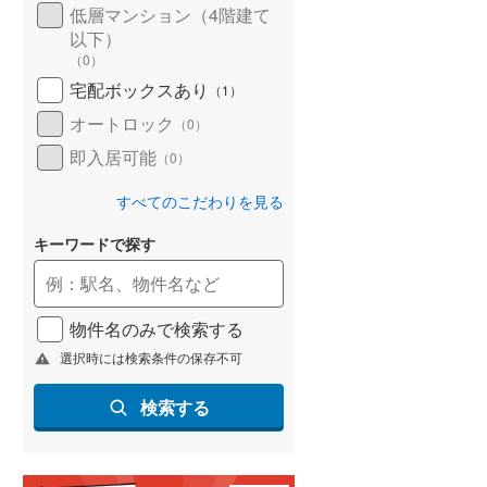
低層マンション（4階建て
以下）
（
0
）
宅配ボックスあり
（
1
）
オートロック
（
0
）
即入居可能
（
0
）
すべてのこだわりを見る
キーワードで探す
物件名のみで検索する
選択時には検索条件の保存不可
検索する