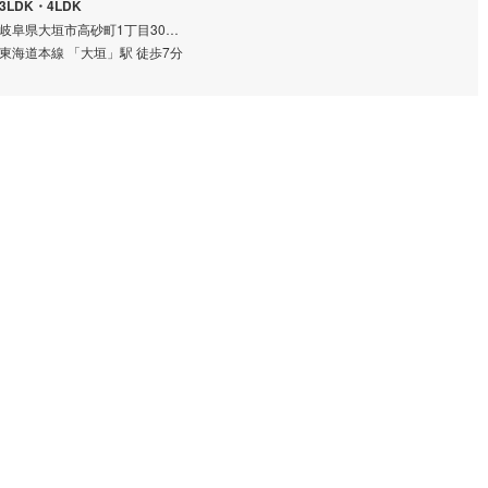
3LDK・4LDK
岐阜県大垣市高砂町1丁目30番（地番）
東海道本線 「大垣」駅 徒歩7分