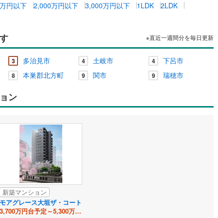
00万円以下
2,000万円以下
3,000万円以下
1LDK
2LDK
き
す
※直近一週間分を毎日更新
多治見市
土岐市
下呂市
3
4
4
本巣郡北方町
関市
瑞穂市
8
9
9
ョン
新築マンション
モアグレース大垣ザ・コート
3,700万円台予定～5,300万円台予定