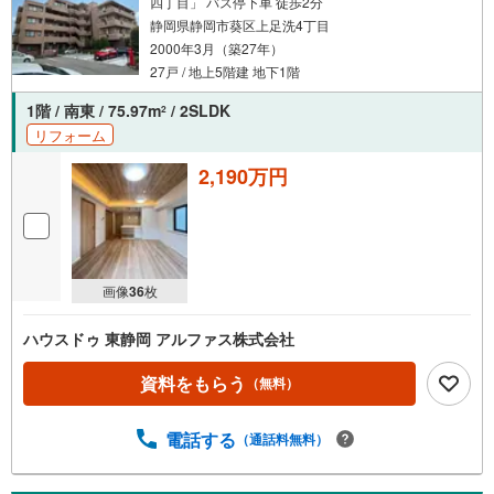
四丁目」 バス停下車 徒歩2分
静岡県静岡市葵区上足洗4丁目
2000年3月（築27年）
27戸 / 地上5階建 地下1階
1階 / 南東 / 75.97m
/ 2SLDK
2
リフォーム
2,190万円
画像
36
枚
ハウスドゥ 東静岡 アルファス株式会社
資料をもらう
（無料）
電話する
（通話料無料）