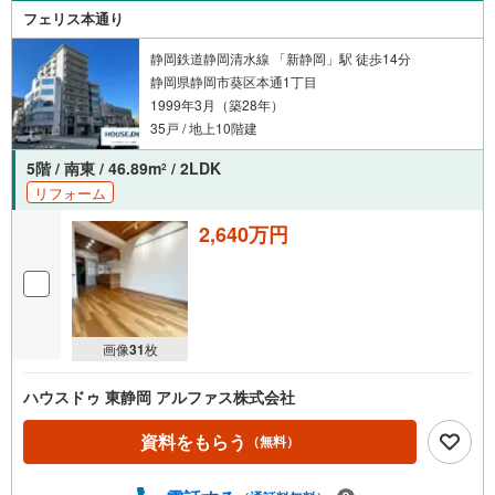
フェリス本通り
静岡鉄道静岡清水線 「新静岡」駅 徒歩14分
静岡県静岡市葵区本通1丁目
1999年3月（築28年）
35戸 / 地上10階建
5階 / 南東 / 46.89m
/ 2LDK
2
リフォーム
2,640万円
画像
31
枚
ハウスドゥ 東静岡 アルファス株式会社
資料をもらう
（無料）