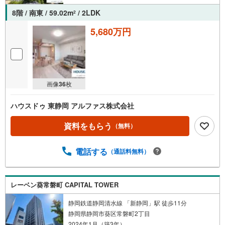
8階 / 南東 / 59.02m
/ 2LDK
2
5,680万円
画像
36
枚
ハウスドゥ 東静岡 アルファス株式会社
資料をもらう
（無料）
電話する
（通話料無料）
レーベン葵常磐町 CAPITAL TOWER
静岡鉄道静岡清水線 「新静岡」駅 徒歩11分
静岡県静岡市葵区常磐町2丁目
2024年1月（築3年）