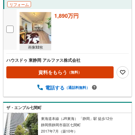
リフォーム
1,890万円
画像
32
枚
ハウスドゥ 東静岡 アルファス株式会社
資料をもらう
（無料）
電話する
（通話料無料）
ザ・エンブル七間町
東海道本線（JR東海） 「静岡」駅 徒歩12分
静岡県静岡市葵区七間町
2017年7月（築10年）