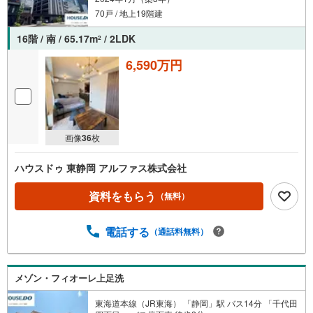
70戸 / 地上19階建
16階 / 南 / 65.17m
/ 2LDK
2
6,590万円
画像
36
枚
ハウスドゥ 東静岡 アルファス株式会社
資料をもらう
（無料）
電話する
（通話料無料）
メゾン・フィオーレ上足洗
東海道本線（JR東海） 「静岡」駅 バス14分 「千代田