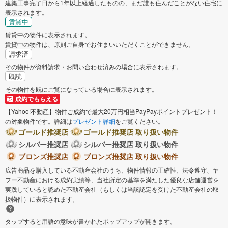
建築工事完了日から1年以上経過したものの、まだ誰も住んだことがない住宅に
表示されます。
賃貸中
賃貸中の物件に表示されます。
賃貸中の物件は、原則ご自身でお住まいいただくことができません。
請求済
その物件が資料請求・お問い合わせ済みの場合に表示されます。
既読
その物件を既にご覧になっている場合に表示されます。
成約でもらえる
【Yahoo!不動産】物件ご成約で最大20万円相当PayPayポイントプレゼント！
の対象物件です。詳細は
プレゼント詳細
をご覧ください。
ゴールド推奨店
ゴールド推奨店 取り扱い物件
シルバー推奨店
シルバー推奨店 取り扱い物件
ブロンズ推奨店
ブロンズ推奨店 取り扱い物件
広告商品を購入している不動産会社のうち、物件情報の正確性、法令遵守、ヤ
フー不動産における成約実績等、当社所定の基準を満たした優良な店舗運営を
実践していると認めた不動産会社（もしくは当該認定を受けた不動産会社の取
扱物件）に表示されます。
タップすると用語の意味が書かれたポップアップが開きます。