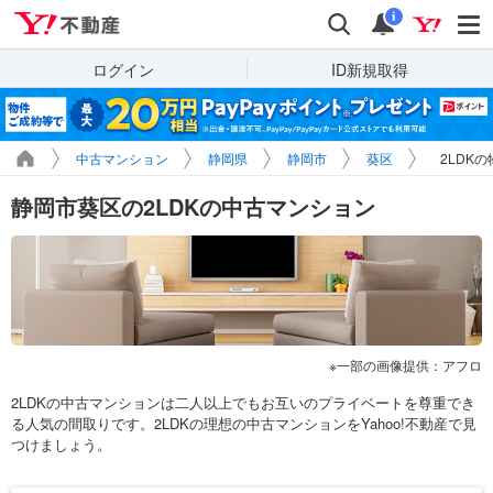
Yahoo!不動産
検索
通知
i
ログイン
ID新規取得
中古マンション
静岡県
静岡市
葵区
2LDK
静岡市葵区の2LDKの中古マンション
一部の画像提供：アフロ
2LDKの中古マンションは二人以上でもお互いのプライベートを尊重でき
る人気の間取りです。2LDKの理想の中古マンションをYahoo!不動産で見
つけましょう。