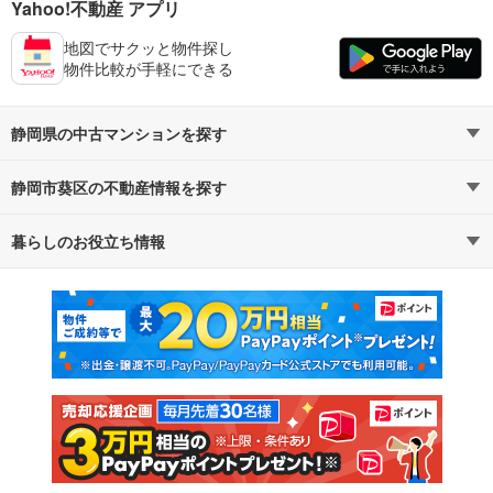
Yahoo!不動産 アプリ
地図でサクッと物件探し
物件比較が手軽にできる
静岡県の中古マンションを探す
静岡市葵区の不動産情報を探す
路線・駅から探す
地域から探す
暮らしのお役立ち情報
不動産・住宅
賃貸住宅
通勤・通学時間から探す
地図から探す
マンションカタログ
教えて！住まいの先生
新築マンション
中古マンション
新築一戸建て
中古一戸建て
注文住宅
土地
売却査定