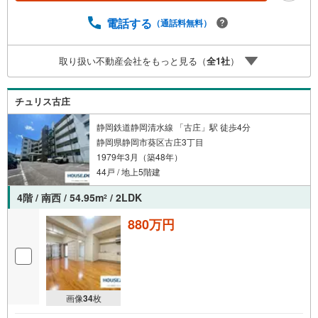
電話する
（通話料無料）
取り扱い不動産会社をもっと見る（
全
1
社
）
チュリス古庄
静岡鉄道静岡清水線 「古庄」駅 徒歩4分
静岡県静岡市葵区古庄3丁目
1979年3月（築48年）
44戸 / 地上5階建
4階 / 南西 / 54.95m
/ 2LDK
2
880万円
画像
34
枚