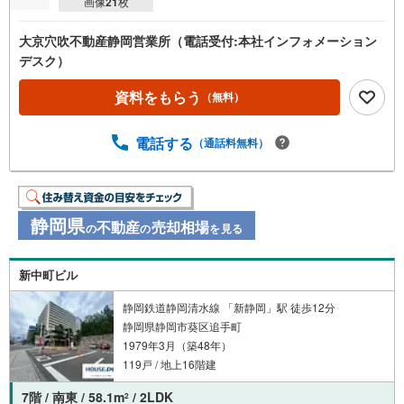
画像
21
枚
大京穴吹不動産静岡営業所（電話受付:本社インフォメーション
デスク）
資料をもらう
（無料）
電話する
（通話料無料）
静岡県
不動産
売却相場
の
の
を見る
新中町ビル
静岡鉄道静岡清水線 「新静岡」駅 徒歩12分
静岡県静岡市葵区追手町
1979年3月（築48年）
119戸 / 地上16階建
7階 / 南東 / 58.1m
/ 2LDK
2