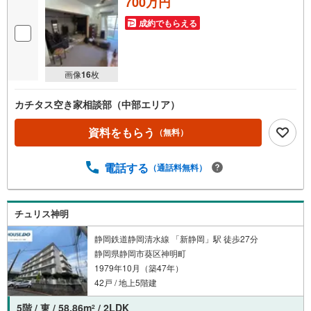
700万円
成約でもらえる
画像
16
枚
カチタス空き家相談部（中部エリア）
資料をもらう
（無料）
電話する
（通話料無料）
チュリス神明
静岡鉄道静岡清水線 「新静岡」駅 徒歩27分
静岡県静岡市葵区神明町
1979年10月（築47年）
42戸 / 地上5階建
5階 / 東 / 58.86m
/ 2LDK
2