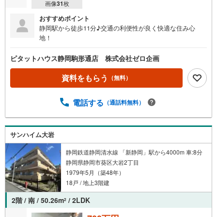
画像
31
枚
おすすめポイント
静岡駅から徒歩11分♪交通の利便性が良く快適な住み心
地！
ピタットハウス静岡駒形通店 株式会社ゼロ企画
資料をもらう
（無料）
電話する
（通話料無料）
サンハイム大岩
静岡鉄道静岡清水線 「新静岡」駅から4000m 車:8分
静岡県静岡市葵区大岩2丁目
1979年5月（築48年）
18戸 / 地上3階建
2階 / 南 / 50.26m
/ 2LDK
2