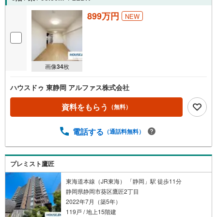
899万円
NEW
画像
34
枚
ハウスドゥ 東静岡 アルファス株式会社
資料をもらう
（無料）
電話する
（通話料無料）
プレミスト鷹匠
東海道本線（JR東海） 「静岡」駅 徒歩11分
静岡県静岡市葵区鷹匠2丁目
2022年7月（築5年）
119戸 / 地上15階建