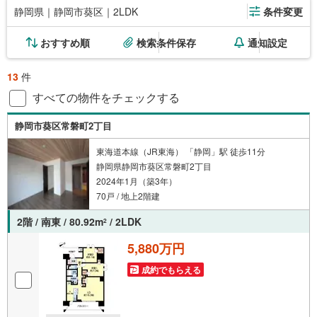
静岡県｜静岡市葵区｜2LDK
条件変更
おすすめ順
検索条件保存
通知設定
13
件
すべての物件をチェックする
静岡市葵区常磐町2丁目
東海道本線（JR東海） 「静岡」駅 徒歩11分
静岡県静岡市葵区常磐町2丁目
2024年1月（築3年）
70戸 / 地上2階建
2階 / 南東 / 80.92m
/ 2LDK
2
5,880万円
成約でもらえる