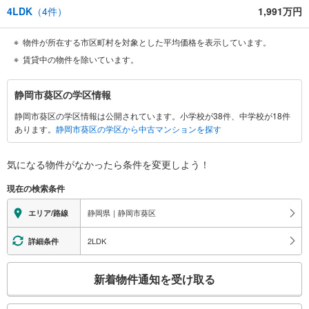
4LDK
（
4
件）
1,991万円
物件が所在する市区町村を対象とした平均価格を表示しています。
賃貸中の物件を除いています。
静
静岡市葵区の学区情報
岡
静岡市葵区の学区情報は公開されています。小学校が38件、中学校が18件
市
あります。
静岡市葵区の学区から中古マンションを探す
葵
区
に
気になる物件がなかったら
条件を変更しよう！
関
現在の検索条件
す
る
静岡県｜静岡市葵区
エリア/路線
情
報
2LDK
詳細条件
こ
新着物件通知を受け取る
の
検