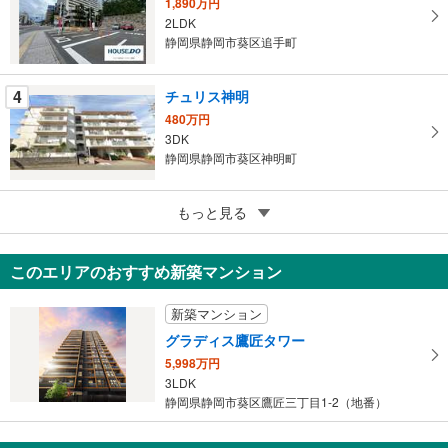
に
1,890万円
保
2LDK
静岡県静岡市葵区追手町
存
す
る
4
チュリス神明
480万円
3DK
静岡県静岡市葵区神明町
5
プレミスト鷹匠
もっと見る
5,680万円
2LDK
このエリアのおすすめ新築マンション
静岡県静岡市葵区鷹匠2丁目
新築マンション
グラディス鷹匠タワー
5,998万円
3LDK
静岡県静岡市葵区鷹匠三丁目1-2（地番）