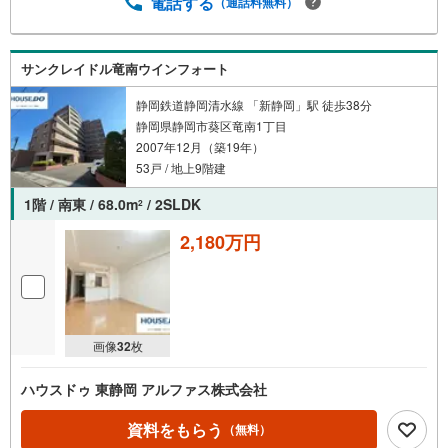
電話する
（通話料無料）
サンクレイドル竜南ウインフォート
静岡鉄道静岡清水線 「新静岡」駅 徒歩38分
静岡県静岡市葵区竜南1丁目
2007年12月（築19年）
53戸 / 地上9階建
1階 / 南東 / 68.0m
/ 2SLDK
2
2,180万円
画像
32
枚
ハウスドゥ 東静岡 アルファス株式会社
資料をもらう
（無料）