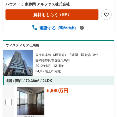
ハウスドゥ 東静岡 アルファス株式会社
資料をもらう
（無料）
電話する
（通話料無料）
ウィスティリア伝馬町
東海道本線（JR東海） 「静岡」駅 徒歩10分
静岡県静岡市葵区伝馬町
2012年6月（築15年）
84戸 / 地上25階建
4階 / 南西 / 70.38m
/ 2LDK
2
5,980万円