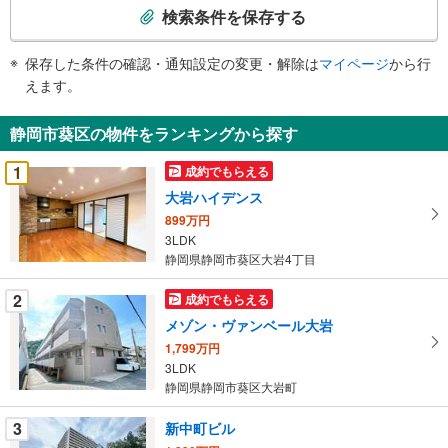
索
検索条件を保存する
条
件
保存した条件の確認・通知設定の変更・解除は
マイページ
から行
で
えます。
通
知
静岡市葵区の物件をランキングから探す
を
受
1
成約でもらえる
け
大岩ハイデンス
取
899万円
る
3LDK
・
静岡県静岡市葵区大岩4丁目
条
件
2
成約でもらえる
を
メゾン・ヴァンベール大岩
マ
1,799万円
イ
3LDK
ペ
静岡県静岡市葵区大岩町
ー
ジ
3
新中町ビル