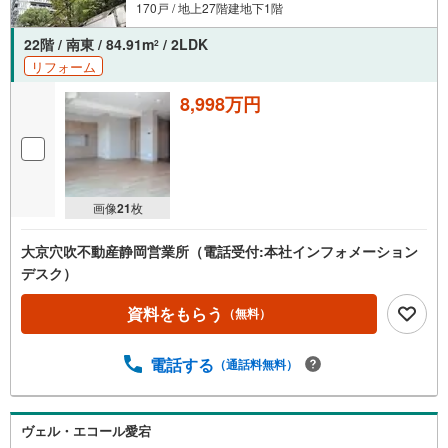
170戸 / 地上27階建地下1階
22階 / 南東 / 84.91m
/ 2LDK
2
リフォーム
8,998万円
画像
21
枚
大京穴吹不動産静岡営業所（電話受付:本社インフォメーション
デスク）
資料をもらう
（無料）
電話する
（通話料無料）
ヴェル・エコール愛宕