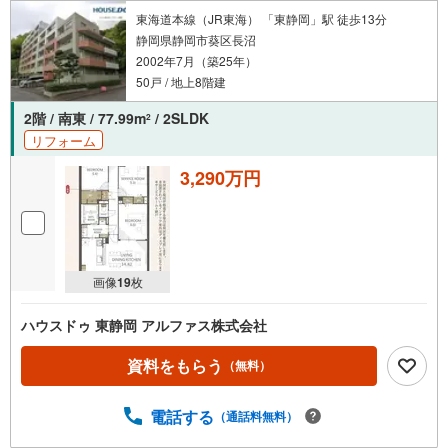
東海道本線（JR東海） 「東静岡」駅 徒歩13分
静岡県静岡市葵区長沼
2002年7月（築25年）
50戸 / 地上8階建
2階 / 南東 / 77.99m
/ 2SLDK
2
リフォーム
3,290万円
画像
19
枚
ハウスドゥ 東静岡 アルファス株式会社
資料をもらう
（無料）
電話する
（通話料無料）