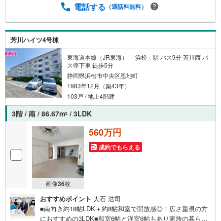
0％という多くの方々がリフォームを行っています。新築購
電話する
（通話料無料）
入より低コストで、新築同様の快適なお住まいを実現でき
ます。・キッズスペース用意しております。ぜひご家族そ
ろってご来場ください。・営業時間 午前9時00分～午後6時
芳川ハイツ4号棟
30分 （定休日:水曜日）この時間帯はお電話でのお問い合
わせがスムーズにご案内できます。右下の電話ボタンをタ
東海道本線（JR東海） 「浜松」駅 バス9分 芳川西 バ
ッチ！もしくはお気軽にお電話ください。
ス停下車 徒歩5分
静岡県浜松市中央区恩地町
1983年12月（築43年）
103戸 / 地上4階建
3階 / 南 / 86.67m
/ 3LDK
2
560万円
成約でもらえる
画像
36
枚
おすすめポイント
大石 浩司
■南向き約18帖LDK＋約8帖和室で開放感◎！広さ重視の方
におすすめの3LDK■和室6帖と洋室6帖もあり家族の暮らし