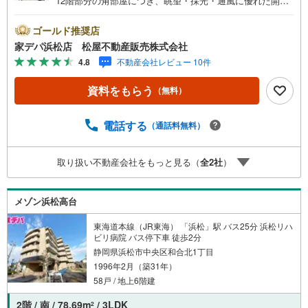
12階部分の角部屋につき、眺望・採光・通風に優れた開放
感のある住空間が魅力です■駅近の利便性に加え生活施設も
揃った住環境で快適に暮らせます●松屋不動産販売株式会社
ゴールド推奨店
家デパのつよみ●・浜松市中央区に特化し浜名区まで幅広い
家デパ浜松店 松屋不動産販売株式会社
物件を取り扱っています！浜松市の物件ならおまかせくだ
4.8
不動産会社レビュー 10件
さい。新築戸建、中古戸建、中古マンション、土地をお客
様のご希望に合わせてご提案いたします！・中古物件のリ
資料をもらう
（無料）
フォーム実績多数！中古物件をご購入の際、約70％という
多くの方々がリフォームを行っています。新築購入より低
コストで、新築同様の快適なお住まいを実現できます。・
電話する
（通話料無料）
キッズスペース用意しております。ぜひご家族そろってご
来場ください。・営業時間 午前9時00分～午後6時30分
取り扱い不動産会社をもっと見る（
全
2
社
）
（定休日:水曜日）この時間帯はお電話でのお問い合わせが
スムーズにご案内できます。右下の電話ボタンをタッチ！
もしくはお気軽にお電話ください。
メゾン浜松高台
東海道本線（JR東海） 「浜松」駅 バス25分 浜松リハ
ビリ病院 バス停下車 徒歩2分
静岡県浜松市中央区和合北1丁目
1996年2月（築31年）
58戸 / 地上6階建
2階 / 南 / 78.69m
/ 3LDK
2