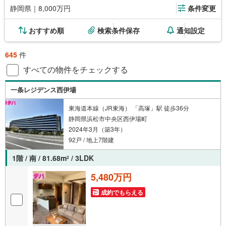
静岡県｜8,000万円
条件変更
おすすめ順
検索条件保存
通知設定
645
件
すべての物件をチェックする
一条レジデンス西伊場
東海道本線（JR東海） 「高塚」駅 徒歩36分
静岡県浜松市中央区西伊場町
2024年3月（築3年）
92戸 / 地上7階建
1階 / 南 / 81.68m
/ 3LDK
2
5,480万円
成約でもらえる