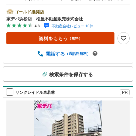
やテレワーク・趣味スペースにも対応できます♪■駐車場1
台分無料。買い物や通勤にも便利です。・駐車場承継可、
ゴールド推奨店
来客用4台分あり●松屋不動産販売株式会社 家デパのつよみ
家デパ浜松店 松屋不動産販売株式会社
●・浜松市中央区に特化し浜名区まで幅広い物件を取り扱っ
4.8
不動産会社レビュー 10件
ています！浜松市の物件ならおまかせください。新築戸
建、中古戸建、中古マンション、土地をお客様のご希望に
資料をもらう
（無料）
合わせてご提案いたします！・中古物件のリフォーム実績
多数！中古物件をご購入の際、約70％という多くの方々が
リフォームを行っています。新築購入より低コストで、新
電話する
（通話料無料）
築同様の快適なお住まいを実現できます。・キッズスペー
ス用意しております。ぜひご家族そろってご来場くださ
こ
い。・営業時間 午前9時00分～午後6時30分 （定休日:水曜
検索条件を保存する
の
日）この時間帯はお電話でのお問い合わせがスムーズにご
検
案内できます。右下の電話ボタンをタッチ！もしくはお気
軽にお電話ください。
索
サンクレイドル東若林
PR
条
件
で
通
知
を