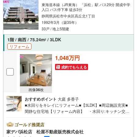
・浜松市中央区に特化し浜名区まで幅広い物件を取り扱っています！
東海道本線（JR東海） 「浜松」駅 バス29分 開成中学
浜松市の物件ならおまかせください。
入口 バス停下車 徒歩3分
新築戸建、中古戸建、中古マンション、土地をお客様のご希望に合わせて
静岡県浜松市中央区高丘北1丁目
ご提案いたします！
1992年3月（築35年）
・中古物件のリフォーム実績多数！
33戸 / 地上5階建
中古物件をご購入の際、約70％という多くの方々がリフォームを行ってい
ます。
1階 / 南西 / 75.24m
/ 3LDK
2
新築購入より低コストで、新築同様の快適なお住まいを実現できます。
リフォーム
・キッズスペース用意しております。ぜひご家族そろってご来場くださ
1,048万円
い。
成約でもらえる
・営業時間 午前9時00分～午後6時30分 （定休日:水曜日）
この時間帯はお電話でのお問い合わせがスムーズにご案内できます。
右下の電話ボタンをタッチ！もしくはお気軽にお電話ください。
画像
36
枚
おすすめポイント
大庭 多香子
■水回りをキレイにリフォーム■【3LDK】■周辺施設充実■
閑静な住宅地【リフォーム内容】 ・水回り:キッチン交
換、UB交換、洗濯パン交換、洗面化粧台交換、トイレ交
換 ・内装:フローリング貼、フロアタイル上貼、壁紙張
ゴールド推奨店
替、CF張替（トイレ、洗面）、琉球畳新床、襖張替●松屋
家デパ浜松店 松屋不動産販売株式会社
不動産販売株式会社 家デパのつよみ●・浜松市中央区に特