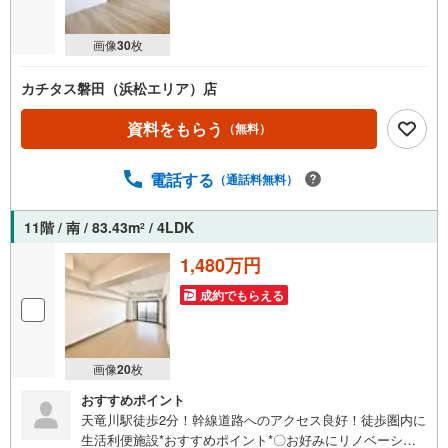
画像
30
枚
カチタス磐田（浜松エリア）店
資料をもらう
（無料）
電話する
（通話料無料）
11階 / 南 / 83.43m
/ 4LDK
2
1,480万円
成約でもらえる
画像
20
枚
おすすめポイント
天竜川駅徒歩2分！幹線道路へのアクセス良好！徒歩圏内に
生活利便施設*おすすめポイント*〇お好みにリノベーショ