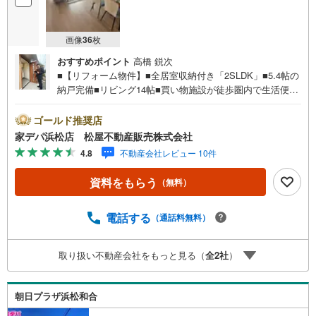
画像
36
枚
おすすめポイント
高橋 鋭次
■【リフォーム物件】■全居室収納付き「2SLDK」■5.4帖の
納戸完備■リビング14帖■買い物施設が徒歩圏内で生活便
利！■高層階で眺望良好！■ペット飼育可（細則有）■室内
設備充実■バス停「江西中学東」まで徒歩8分●松屋不動産
ゴールド推奨店
販売株式会社 家デパのつよみ●・浜松市中央区に特化し浜
家デパ浜松店 松屋不動産販売株式会社
名区まで幅広い物件を取り扱っています！浜松市の物件な
4.8
不動産会社レビュー 10件
らおまかせください。新築戸建、中古戸建、中古マンショ
ン、土地をお客様のご希望に合わせてご提案いたしま
資料をもらう
（無料）
す！・中古物件のリフォーム実績多数！中古物件をご購入
の際、約70％という多くの方々がリフォームを行っていま
す。新築購入より低コストで、新築同様の快適なお住まい
電話する
（通話料無料）
を実現できます。・キッズスペース用意しております。ぜ
ひご家族そろってご来場ください。・営業時間 午前9時00
取り扱い不動産会社をもっと見る（
全
2
社
）
分～午後6時30分 （定休日:水曜日）この時間帯はお電話で
のお問い合わせがスムーズにご案内できます。右下の電話
ボタンをタッチ！もしくはお気軽にお電話ください。
朝日プラザ浜松和合