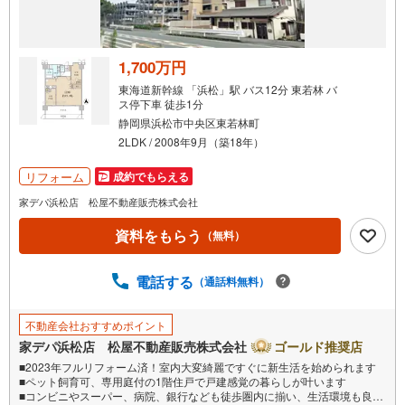
受
け
取
る
1,700万円
・
東海道新幹線 「浜松」駅 バス12分 東若林 バ
条
ス停下車 徒歩1分
件
静岡県浜松市中央区東若林町
を
2LDK / 2008年9月（築18年）
マ
リフォーム
成約でもらえる
イ
ペ
家デパ浜松店 松屋不動産販売株式会社
ー
資料をもらう
（無料）
ジ
に
電話する
保
（通話料無料）
存
す
不動産会社おすすめポイント
る
家デパ浜松店 松屋不動産販売株式会社
ゴールド推奨店
■2023年フルリフォーム済！室内大変綺麗ですぐに新生活を始められます
■ペット飼育可、専用庭付の1階住戸で戸建感覚の暮らしが叶います
■コンビニやスーパー、病院、銀行なども徒歩圏内に揃い、生活環境も良好