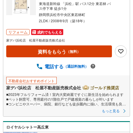
東海道新幹線 「浜松」駅 バス12分 東若林 バ
ス停下車 徒歩1分
静岡県浜松市中央区東若林町
2LDK / 2008年9月（築18年）
リフォーム
成約でもらえる
家デパ浜松店 松屋不動産販売株式会社
資料をもらう
（無料）
電話する
（通話料無料）
不動産会社おすすめポイント
家デパ浜松店 松屋不動産販売株式会社
ゴールド推奨店
■2023年フルリフォーム済！室内大変綺麗ですぐに新生活を始められます
■ペット飼育可、専用庭付の1階住戸で戸建感覚の暮らしが叶います
■コンビニやスーパー、病院、銀行なども徒歩圏内に揃い、生活環境も良好
です
もっと見る
■LDK約19.2帖＋全室フローリングでゆとりある住空間
ロイヤルシャトー高丘東
●松屋不動産販売株式会社 家デパのつよみ●