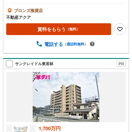
ンができます！〇11階で眺望も通風も良好です！〇24時間
営業のマックスバリューや杏林堂など生活に必要な便利施
ブロンズ推奨店
設が徒歩圏内にあり毎日のお買い物にも困りません。〇JR
不動産アクア
天竜川駅が目の前で浜松駅までのアクセスはとても良好で
す！電車通勤の方にもおススメの立地♪徒歩2分＋電車4分
資料をもらう
（無料）
＝計6分で浜松駅まで行けます♪○152号線や国道1号線への
アクセスも良いので東にも西にも抜けやすい立地です。○駐
電話する
（通話料無料）
車場1台引継ぎOK 自走式で屋根ありです。*ロケーション
*・和田東小学校まで約1417m・天竜中学校まで約1152m・
マックスバリュー浜松和田店まで約341m・杏林堂薬局和田
店まで約500m・JR天竜川駅まで約150m
サンクレイドル東若林
PR
1,700万円