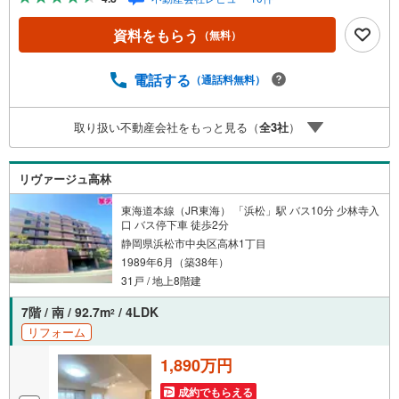
かせください。新築戸建、中古戸建、中古マンション、土
地をお客様のご希望に合わせてご提案いたします！・中古
資料をもらう
（無料）
物件のリフォーム実績多数！中古物件をご購入の際、約7
0％という多くの方々がリフォームを行っています。新築購
入より低コストで、新築同様の快適なお住まいを実現でき
電話する
（通話料無料）
ます。・キッズスペース用意しております。ぜひご家族そ
ろってご来場ください。・営業時間 午前9時00分～午後6時
取り扱い不動産会社をもっと見る（
全
3
社
）
30分 （定休日:水曜日）この時間帯はお電話でのお問い合
わせがスムーズにご案内できます。右下の電話ボタンをタ
ッチ！もしくはお気軽にお電話ください。
リヴァージュ高林
東海道本線（JR東海） 「浜松」駅 バス10分 少林寺入
口 バス停下車 徒歩2分
静岡県浜松市中央区高林1丁目
1989年6月（築38年）
31戸 / 地上8階建
7階 / 南 / 92.7m
/ 4LDK
2
リフォーム
1,890万円
成約でもらえる