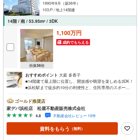
1990年9月（築36年）
103戸 / 地上14階建
14階 / 南 / 53.95m
/ 3DK
2
1,100万円
成約でもらえる
画像
36
枚
おすすめポイント
大庭 多香子
■14階建て最上階に位置し、開放感や眺望を楽しめる3DK！
■浜松駅まで徒歩約10分の利便性と、住民専用のスポーツ
ジム・プール・サウナを備えたマンション■いつでもご見学
可能です■全居室に収納あり■2部屋から出入りできるバル
ゴールド推奨店
コニー■生活利便施設が徒歩圏内に充実●松屋不動産販売株
家デパ浜松店 松屋不動産販売株式会社
式会社 家デパのつよみ●・浜松市中央区に特化し浜名区ま
4.8
不動産会社レビュー 10件
で幅広い物件を取り扱っています！浜松市の物件ならおま
かせください。新築戸建、中古戸建、中古マンション、土
資料をもらう
（無料）
地をお客様のご希望に合わせてご提案いたします！・中古
物件のリフォーム実績多数！中古物件をご購入の際、約7