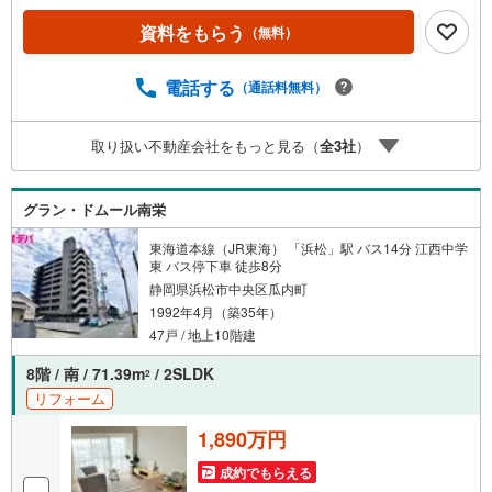
中古マンション、土地をお客様のご希望に合わせてご提案
資料をもらう
（無料）
いたします！・中古物件のリフォーム実績多数！中古物件
をご購入の際、約70％という多くの方々がリフォームを行
っています。新築購入より低コストで、新築同様の快適な
電話する
（通話料無料）
お住まいを実現できます。・キッズスペース用意しており
ます。ぜひご家族そろってご来場ください。・営業時間 午
取り扱い不動産会社をもっと見る（
全
3
社
）
前9時00分～午後6時30分 （定休日:水曜日）この時間帯は
お電話でのお問い合わせがスムーズにご案内できます。右
下の電話ボタンをタッチ！もしくはお気軽にお電話くださ
グラン・ドムール南栄
い。
東海道本線（JR東海） 「浜松」駅 バス14分 江西中学
東 バス停下車 徒歩8分
静岡県浜松市中央区瓜内町
1992年4月（築35年）
47戸 / 地上10階建
8階 / 南 / 71.39m
/ 2SLDK
2
リフォーム
1,890万円
成約でもらえる