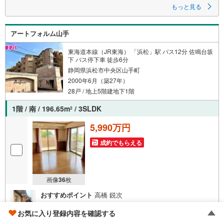
です
もっと見る
■LDK約19.2帖＋全室フローリングでゆとりある住空間
アートフォルム山手
●松屋不動産販売株式会社 家デパのつよみ●
・浜松市中央区に特化し浜名区まで幅広い物件を取り扱っています！
東海道本線（JR東海） 「浜松」駅 バス12分 佐鳴台坂
浜松市の物件ならおまかせください。
下 バス停下車 徒歩6分
新築戸建、中古戸建、中古マンション、土地をお客様のご希望に合わせて
静岡県浜松市中央区山手町
ご提案いたします！
2000年6月（築27年）
・中古物件のリフォーム実績多数！
28戸 / 地上5階建地下1階
中古物件をご購入の際、約70％という多くの方々がリフォームを行ってい
ます。
1階 / 南 / 196.65m
/ 3SLDK
2
新築購入より低コストで、新築同様の快適なお住まいを実現できます。
5,990万円
・キッズスペース用意しております。ぜひご家族そろってご来場くださ
い。
成約でもらえる
・営業時間 午前9時00分～午後6時30分 （定休日:水曜日）
この時間帯はお電話でのお問い合わせがスムーズにご案内できます。
右下の電話ボタンをタッチ！もしくはお気軽にお電話ください。
画像
36
枚
おすすめポイント
高橋 鋭次
■落ち着いた佇まいで重厚感あるRC造の低層マンション■戸
お気に入り登録内容を確認する
建感覚で暮らせるメゾネットタイプのゆとりある間取り■ペ