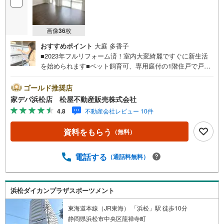
画像
36
枚
おすすめポイント
大庭 多香子
■2023年フルリフォーム済！室内大変綺麗ですぐに新生活
を始められます■ペット飼育可、専用庭付の1階住戸で戸建
感覚の暮らしが叶います■コンビニやスーパー、病院、銀行
なども徒歩圏内に揃い、生活環境も良好です■LDK約19.2帖
ゴールド推奨店
＋全室フローリングでゆとりある住空間●松屋不動産販売株
家デパ浜松店 松屋不動産販売株式会社
式会社 家デパのつよみ●・浜松市中央区に特化し浜名区ま
4.8
不動産会社レビュー 10件
で幅広い物件を取り扱っています！浜松市の物件ならおま
かせください。新築戸建、中古戸建、中古マンション、土
資料をもらう
（無料）
地をお客様のご希望に合わせてご提案いたします！・中古
物件のリフォーム実績多数！中古物件をご購入の際、約7
0％という多くの方々がリフォームを行っています。新築購
電話する
（通話料無料）
入より低コストで、新築同様の快適なお住まいを実現でき
ます。・キッズスペース用意しております。ぜひご家族そ
ろってご来場ください。・営業時間 午前9時00分～午後6時
浜松ダイカンプラザスポーツメント
30分 （定休日:水曜日）この時間帯はお電話でのお問い合
わせがスムーズにご案内できます。右下の電話ボタンをタ
東海道本線（JR東海） 「浜松」駅 徒歩10分
ッチ！もしくはお気軽にお電話ください。
静岡県浜松市中央区龍禅寺町