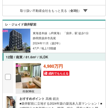
ます。・キッズスペース用意しております。ぜひご家族そ
ろってご来場ください。・営業時間 午前9時00分～午後6時
取り扱い不動産会社をもっと見る（
全
3
社
）
30分 （定休日:水曜日）この時間帯はお電話でのお問い合
わせがスムーズにご案内できます。右下の電話ボタンをタ
ッチ！もしくはお気軽にお電話ください。
レ・ジェイド袋井駅前
東海道本線（JR東海） 「袋井」駅 徒歩1分
静岡県袋井市高尾
2024年11月（築2年）
47戸 / 地上13階建
12階 / 南東 / 81.6m
/ 3LDK
2
4,980万円
成約でもらえる
画像
36
枚
おすすめポイント
高橋 鋭次
■袋井駅前に立地する2024年築の築浅未入居マンション！■