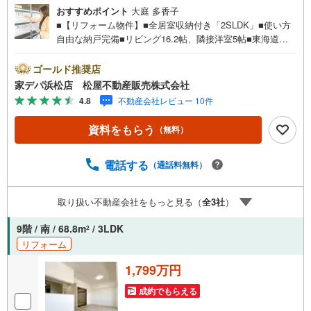
おすすめポイント
大庭 多香子
■【リフォーム物件】■全居室収納付き「2SLDK」■使い方
自由な納戸完備■リビング16.2帖、隣接洋室5帖■東海道本
線「天竜川」駅まで徒歩2分の好立地！■買い物施設が徒歩
圏内で生活便利！■エレベーター停止階●松屋不動産販売株
ゴールド推奨店
式会社 家デパのつよみ●・浜松市中央区に特化し浜名区ま
家デパ浜松店 松屋不動産販売株式会社
で幅広い物件を取り扱っています！浜松市の物件ならおま
4.8
不動産会社レビュー 10件
かせください。新築戸建、中古戸建、中古マンション、土
地をお客様のご希望に合わせてご提案いたします！・中古
資料をもらう
（無料）
物件のリフォーム実績多数！中古物件をご購入の際、約7
0％という多くの方々がリフォームを行っています。新築購
入より低コストで、新築同様の快適なお住まいを実現でき
電話する
（通話料無料）
ます。・キッズスペース用意しております。ぜひご家族そ
ろってご来場ください。・営業時間 午前9時00分～午後6時
取り扱い不動産会社をもっと見る（
全
3
社
）
30分 （定休日:水曜日）この時間帯はお電話でのお問い合
わせがスムーズにご案内できます。右下の電話ボタンをタ
9階 / 南 / 68.8m
/ 3LDK
2
ッチ！もしくはお気軽にお電話ください。
リフォーム
1,799万円
成約でもらえる