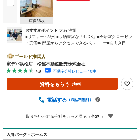
画像
36
枚
おすすめポイント
大石 浩司
■リフォーム物件■収納豊富な「4LDK」■全居室クローゼッ
ト完備■2部屋からアクセスできるバルコニー■南向き日当
たり良好■買い物施設が徒歩圏内！■バス停「少林寺入口」
まで徒歩2分、通勤通学に便利な立地です！●松屋不動産販
ゴールド推奨店
売株式会社 家デパのつよみ●・浜松市中央区に特化し浜名
家デパ浜松店 松屋不動産販売株式会社
区まで幅広い物件を取り扱っています！浜松市の物件なら
4.8
不動産会社レビュー 10件
おまかせください。新築戸建、中古戸建、中古マンショ
ン、土地をお客様のご希望に合わせてご提案いたしま
資料をもらう
（無料）
す！・中古物件のリフォーム実績多数！中古物件をご購入
の際、約70％という多くの方々がリフォームを行っていま
す。新築購入より低コストで、新築同様の快適なお住まい
電話する
（通話料無料）
を実現できます。・キッズスペース用意しております。ぜ
ひご家族そろってご来場ください。・営業時間 午前9時00
取り扱い不動産会社をもっと見る（
全
3
社
）
分～午後6時30分 （定休日:水曜日）この時間帯はお電話で
のお問い合わせがスムーズにご案内できます。右下の電話
ボタンをタッチ！もしくはお気軽にお電話ください。
入野パーク・ホームズ