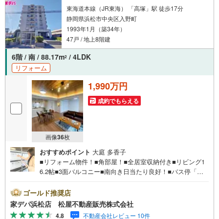
東海道本線（JR東海） 「高塚」駅 徒歩17分
静岡県浜松市中央区入野町
1993年1月（築34年）
47戸 / 地上8階建
6階 / 南 / 88.17m
/ 4LDK
2
リフォーム
1,990万円
成約でもらえる
画像
36
枚
おすすめポイント
大庭 多香子
■リフォーム物件！■角部屋！■全居室収納付き■リビング1
6.2帖■3面バルコニー■南向き日当たり良好！■バス停「入
野西」まで徒歩4分■浜松雄踏線がすぐ近く、通勤通学に便
利な立地■商業施設充実●松屋不動産販売株式会社 家デパの
ゴールド推奨店
つよみ●・浜松市中央区に特化し浜名区まで幅広い物件を取
家デパ浜松店 松屋不動産販売株式会社
り扱っています！浜松市の物件ならおまかせください。新
4.8
不動産会社レビュー 10件