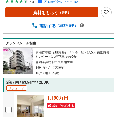
4.8
不動産会社レビュー 10件
化し浜名区まで幅広い物件を取り扱っています！浜松市の
物件ならおまかせください。新築戸建、中古戸建、中古マ
資料をもらう
（無料）
ンション、土地をお客様のご希望に合わせてご提案いたし
ます！・中古物件のリフォーム実績多数！中古物件をご購
入の際、約70％という多くの方々がリフォームを行ってい
電話する
（通話料無料）
ます。新築購入より低コストで、新築同様の快適なお住ま
いを実現できます。・キッズスペース用意しております。
ぜひご家族そろってご来場ください。・営業時間 午前9時0
グランドムール相生
0分～午後6時30分 （定休日:水曜日）この時間帯はお電話
でのお問い合わせがスムーズにご案内できます。右下の電
東海道本線（JR東海） 「浜松」駅 バス5分 東部協働
話ボタンをタッチ！もしくはお気軽にお電話ください。
センター バス停下車 徒歩5分
静岡県浜松市中央区相生町
1991年4月（築36年）
16戸 / 地上6階建
2階 / 南 / 63.54m
/ 2LDK
2
リフォーム
1,190万円
成約でもらえる