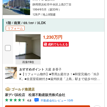
静岡県浜松市中央区上島3丁目
1994年5月（築33年）
128戸 / 地上8階建
1階 / 南東 / 69.1m
/ 3LDK
2
リフォーム
1,230万円
成約でもらえる
画像
19
枚
おすすめポイント
大庭 多香子
■【リフォーム物件】■専用お庭付き！■和室完備の「3LD
K」■全居室収納付き■遠州鉄道「上島」駅まで徒歩10分圏
内！■ライフインフォメーション ・上島小学校 徒歩8
分 ・曳馬中学校 徒歩25分 ・まつばこども園 徒歩12
ゴールド推奨店
分 ・フィール 徒歩6分●松屋不動産販売株式会社 家デパ
家デパ浜松店 松屋不動産販売株式会社
のつよみ●・浜松市中央区に特化し浜名区まで幅広い物件を
4.8
不動産会社レビュー 10件
取り扱っています！浜松市の物件ならおまかせください。