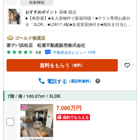
画像
36
枚
おすすめポイント
高橋 鋭次
■【角部屋】■未入居物件で新築同様！■テラス専用お庭付
き「3LDK」■LDK17.4帖■全居室収納付き■南向き日当たり
良好！■バス停「西伊場」停まで徒歩6分！■WIC完備■おす
すめポイント ・リビングから広がるお庭、自然を身近に
ゴールド推奨店
感じられます●松屋不動産販売株式会社 家デパのつよみ●・
家デパ浜松店 松屋不動産販売株式会社
浜松市中央区に特化し浜名区まで幅広い物件を取り扱って
4.8
不動産会社レビュー 10件
います！浜松市の物件ならおまかせください。新築戸建、
中古戸建、中古マンション、土地をお客様のご希望に合わ
資料をもらう
（無料）
せてご提案いたします！・中古物件のリフォーム実績多
数！中古物件をご購入の際、約70％という多くの方々がリ
フォームを行っています。新築購入より低コストで、新築
電話する
（通話料無料）
同様の快適なお住まいを実現できます。・キッズスペース
用意しております。ぜひご家族そろってご来場くださ
7階 / 南 / 100.07m
/ 3LDK
2
い。・営業時間 午前9時00分～午後6時30分 （定休日:水曜
日）この時間帯はお電話でのお問い合わせがスムーズにご
7,080万円
案内できます。右下の電話ボタンをタッチ！もしくはお気
成約でもらえる
軽にお電話ください。