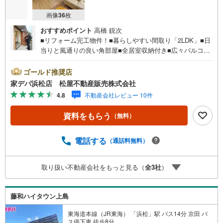
画像
36
枚
おすすめポイント
高橋 鋭次
■リフォーム完工物件！■暮らしやすい間取り「2LDK」■日
当りと風通りの良い角部屋■全居室収納付き■広々バルコニ
ー完備■重たい荷物も楽ちんエレベーター完備■お買い物施
設まで近く生活環境良好●松屋不動産販売株式会社 家デパ
ゴールド推奨店
のつよみ●・浜松市中央区に特化し浜名区まで幅広い物件を
家デパ浜松店 松屋不動産販売株式会社
取り扱っています！浜松市の物件ならおまかせください。
4.8
不動産会社レビュー 10件
新築戸建、中古戸建、中古マンション、土地をお客様のご
希望に合わせてご提案いたします！・中古物件のリフォー
資料をもらう
（無料）
ム実績多数！中古物件をご購入の際、約70％という多くの
方々がリフォームを行っています。新築購入より低コスト
で、新築同様の快適なお住まいを実現できます。・キッズ
電話する
（通話料無料）
スペース用意しております。ぜひご家族そろってご来場く
ださい。・営業時間 午前9時00分～午後6時30分 （定休日:
取り扱い不動産会社をもっと見る（
全
3
社
）
水曜日）この時間帯はお電話でのお問い合わせがスムーズ
にご案内できます。右下の電話ボタンをタッチ！もしくは
お気軽にお電話ください。
藤和ハイタウン上島
東海道本線（JR東海） 「浜松」駅 バス14分 京田 バ
ス停下車 徒歩8分