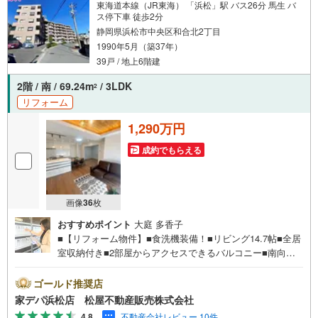
東海道本線（JR東海） 「浜松」駅 バス26分 馬生 バ
ス停下車 徒歩2分
静岡県浜松市中央区和合北2丁目
1990年5月（築37年）
39戸 / 地上6階建
2階 / 南 / 69.24m
/ 3LDK
2
リフォーム
1,290万円
成約でもらえる
画像
36
枚
おすすめポイント
大庭 多香子
■【リフォーム物件】■食洗機装備！■リビング14.7帖■全居
室収納付き■2部屋からアクセスできるバルコニー■南向き
日当たり良好！■バス停「馬生」まで徒歩2分！通勤通学に
便利な立地！■コンビニまで徒歩圏内！●松屋不動産販売株
ゴールド推奨店
式会社 家デパのつよみ●・浜松市中央区に特化し浜名区ま
家デパ浜松店 松屋不動産販売株式会社
で幅広い物件を取り扱っています！浜松市の物件ならおま
4.8
不動産会社レビュー 10件