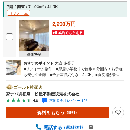
7階 / 南東 / 71.04m
/ 4LDK
2
リフォーム
2,290万円
成約でもらえる
画像
36
枚
おすすめポイント
大庭 多香子
■リフォーム物件！■県居小学校まで徒歩10分圏内！お子様
も安心の距離！■全居室収納付き「3LDK」■食洗器が新規
取付！■重たい荷物も楽ちんエレベーター完備！■広々バル
コニー■2路線利用可能でアクセス良好！●松屋不動産販売
ゴールド推奨店
株式会社 家デパのつよみ●・浜松市中央区に特化し浜名区
家デパ浜松店 松屋不動産販売株式会社
まで幅広い物件を取り扱っています！浜松市の物件ならお
4.8
不動産会社レビュー 10件
まかせください。新築戸建、中古戸建、中古マンション、
土地をお客様のご希望に合わせてご提案いたします！・中
資料をもらう
（無料）
古物件のリフォーム実績多数！中古物件をご購入の際、約7
0％という多くの方々がリフォームを行っています。新築購
入より低コストで、新築同様の快適なお住まいを実現でき
電話する
（通話料無料）