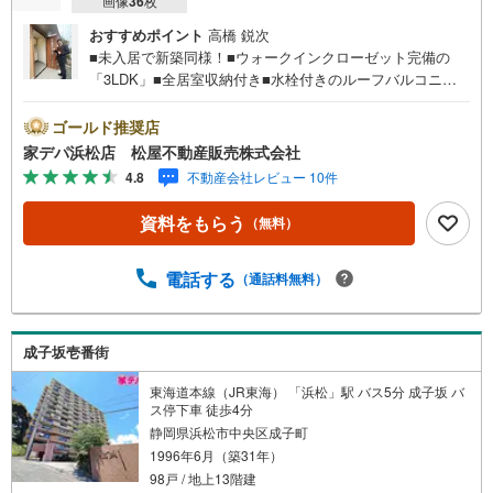
画像
36
枚
おすすめポイント
高橋 鋭次
■未入居で新築同様！■ウォークインクローゼット完備の
「3LDK」■全居室収納付き■水栓付きのルーフバルコニー
＋吹き抜けバルコニー■おすすめポイント ・全居室収納付
きで広さ6帖以上でゆとりのあるお部屋 ・最上階で夜景や
ゴールド推奨店
景色、空を眺めることができる暮らし●松屋不動産販売株式
家デパ浜松店 松屋不動産販売株式会社
会社 家デパのつよみ●・浜松市中央区に特化し浜名区まで
4.8
不動産会社レビュー 10件
幅広い物件を取り扱っています！浜松市の物件ならおまか
せください。新築戸建、中古戸建、中古マンション、土地
資料をもらう
（無料）
をお客様のご希望に合わせてご提案いたします！・中古物
件のリフォーム実績多数！中古物件をご購入の際、約70％
という多くの方々がリフォームを行っています。新築購入
電話する
（通話料無料）
より低コストで、新築同様の快適なお住まいを実現できま
す。・キッズスペース用意しております。ぜひご家族そろ
ってご来場ください。・営業時間 午前9時00分～午後6時30
成子坂壱番街
分 （定休日:水曜日）この時間帯はお電話でのお問い合わせ
がスムーズにご案内できます。右下の電話ボタンをタッ
東海道本線（JR東海） 「浜松」駅 バス5分 成子坂 バ
チ！もしくはお気軽にお電話ください。
ス停下車 徒歩4分
静岡県浜松市中央区成子町
1996年6月（築31年）
98戸 / 地上13階建