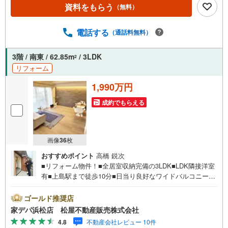
新築戸建、中古戸建、中古マンション、土地をお客様のご
資料をもらう
（無料）
希望に合わせてご提案いたします！・中古物件のリフォー
ム実績多数！中古物件をご購入の際、約70％という多くの
方々がリフォームを行っています。新築購入より低コスト
電話する
（通話料無料）
で、新築同様の快適なお住まいを実現できます。・キッズ
スペース用意しております。ぜひご家族そろってご来場く
3階 / 南東 / 62.85m
/ 3LDK
2
ださい。・営業時間 午前9時00分～午後6時30分 （定休日:
リフォーム
水曜日）この時間帯はお電話でのお問い合わせがスムーズ
にご案内できます。右下の電話ボタンをタッチ！もしくは
1,990万円
お気軽にお電話ください。
成約でもらえる
画像
36
枚
おすすめポイント
高橋 鋭次
■リフォーム物件！■全居室収納完備の3LDK■LDK隣接洋室
有■上島駅まで徒歩10分■日当り良好なワイドバルコニー■
リフォーム内容・水回り:浴室、キッチン、トイレ、洗面
所・内装:全室クロス貼替、床材、建具、ハウスクリーニン
ゴールド推奨店
グ●松屋不動産販売株式会社 家デパのつよみ●・浜松市中央
家デパ浜松店 松屋不動産販売株式会社
区に特化し浜名区まで幅広い物件を取り扱っています！浜
4.8
不動産会社レビュー 10件
松市の物件ならおまかせください。新築戸建、中古戸建、