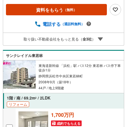
築戸建、中古戸建、中古マンション、土地をお客様のご希
望に合わせてご提案いたします！・中古物件のリフォーム
資料をもらう
（無料）
実績多数！中古物件をご購入の際、約70％という多くの
方々がリフォームを行っています。新築購入より低コスト
で、新築同様の快適なお住まいを実現できます。・キッズ
電話する
（通話料無料）
スペース用意しております。ぜひご家族そろってご来場く
ださい。・営業時間 午前9時00分～午後6時30分 （定休日:
取り扱い不動産会社をもっと見る（
全
3
社
）
水曜日）この時間帯はお電話でのお問い合わせがスムーズ
にご案内できます。右下の電話ボタンをタッチ！もしくは
お気軽にお電話ください。
サンクレイドル東若林
東海道新幹線 「浜松」駅 バス12分 東若林 バス停下車
徒歩1分
静岡県浜松市中央区東若林町
2008年9月（築18年）
44戸 / 地上9階建
1階 / 南 / 69.2m
/ 2LDK
2
リフォーム
1,700万円
成約でもらえる