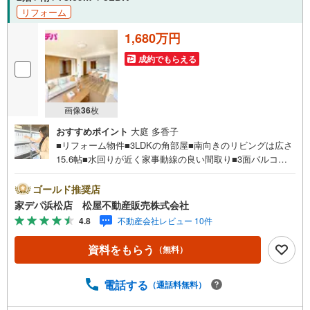
リフォーム
1,680万円
成約でもらえる
画像
36
枚
おすすめポイント
大庭 多香子
■リフォーム物件■3LDKの角部屋■南向きのリビングは広さ
15.6帖■水回りが近く家事動線の良い間取り■3面バルコニ
ーで明るく風通し良好■買い物施設が近く生活に便利な立地
●松屋不動産販売株式会社 家デパのつよみ●・浜松市中央区
ゴールド推奨店
に特化し浜名区まで幅広い物件を取り扱っています！浜松
家デパ浜松店 松屋不動産販売株式会社
市の物件ならおまかせください。新築戸建、中古戸建、中
4.8
不動産会社レビュー 10件
古マンション、土地をお客様のご希望に合わせてご提案い
たします！・中古物件のリフォーム実績多数！中古物件を
資料をもらう
（無料）
ご購入の際、約70％という多くの方々がリフォームを行っ
ています。新築購入より低コストで、新築同様の快適なお
住まいを実現できます。・キッズスペース用意しておりま
電話する
（通話料無料）
す。ぜひご家族そろってご来場ください。・営業時間 午前