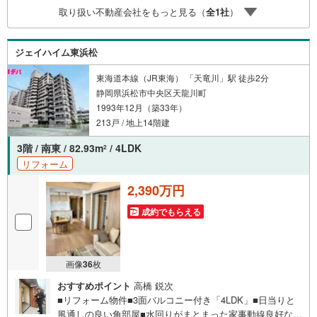
9時00分～午後6時30分 （定休日:水曜日）この時間帯はお
取り扱い不動産会社をもっと見る（
全
1
社
）
電話でのお問い合わせがスムーズにご案内できます。右下
の電話ボタンをタッチ！もしくはお気軽にお電話くださ
い。
ジェイハイム東浜松
東海道本線（JR東海） 「天竜川」駅 徒歩2分
静岡県浜松市中央区天龍川町
1993年12月（築33年）
213戸 / 地上14階建
3階 / 南東 / 82.93m
/ 4LDK
2
リフォーム
2,390万円
成約でもらえる
画像
36
枚
おすすめポイント
高橋 鋭次
■リフォーム物件■3面バルコニー付き「4LDK」■日当りと
風通しの良い角部屋■水回りがまとまった家事動線良好な間