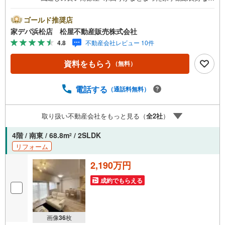
取■おすすめポイント ・日々の生活に便利な水回りがまと
っまった間取 ・3面バルコニー付きの角部屋で明るく風通
ゴールド推奨店
しも良好●松屋不動産販売株式会社 家デパのつよみ●・浜松
家デパ浜松店 松屋不動産販売株式会社
市中央区に特化し浜名区まで幅広い物件を取り扱っていま
4.8
不動産会社レビュー 10件
す！浜松市の物件ならおまかせください。新築戸建、中古
戸建、中古マンション、土地をお客様のご希望に合わせて
資料をもらう
（無料）
ご提案いたします！・中古物件のリフォーム実績多数！中
古物件をご購入の際、約70％という多くの方々がリフォー
ムを行っています。新築購入より低コストで、新築同様の
電話する
（通話料無料）
快適なお住まいを実現できます。・キッズスペース用意し
ております。ぜひご家族そろってご来場ください。・営業
取り扱い不動産会社をもっと見る（
全
2
社
）
時間 午前9時00分～午後6時30分 （定休日:水曜日）この時
間帯はお電話でのお問い合わせがスムーズにご案内できま
4階 / 南東 / 68.8m
/ 2SLDK
2
す。右下の電話ボタンをタッチ！もしくはお気軽にお電話
リフォーム
ください。
2,190万円
成約でもらえる
画像
36
枚