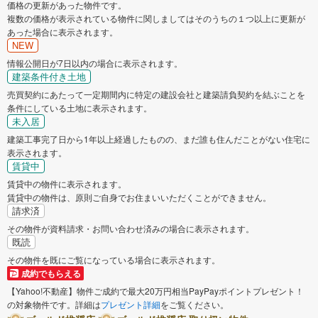
価格の更新があった物件です。
複数の価格が表示されている物件に関しましてはそのうちの１つ以上に更新が
あった場合に表示されます。
NEW
情報公開日が7日以内の場合に表示されます。
建築条件付き土地
売買契約にあたって一定期間内に特定の建設会社と建築請負契約を結ぶことを
条件にしている土地に表示されます。
未入居
建築工事完了日から1年以上経過したものの、まだ誰も住んだことがない住宅に
表示されます。
賃貸中
賃貸中の物件に表示されます。
賃貸中の物件は、原則ご自身でお住まいいただくことができません。
請求済
その物件が資料請求・お問い合わせ済みの場合に表示されます。
既読
その物件を既にご覧になっている場合に表示されます。
成約でもらえる
【Yahoo!不動産】物件ご成約で最大20万円相当PayPayポイントプレゼント！
の対象物件です。詳細は
プレゼント詳細
をご覧ください。