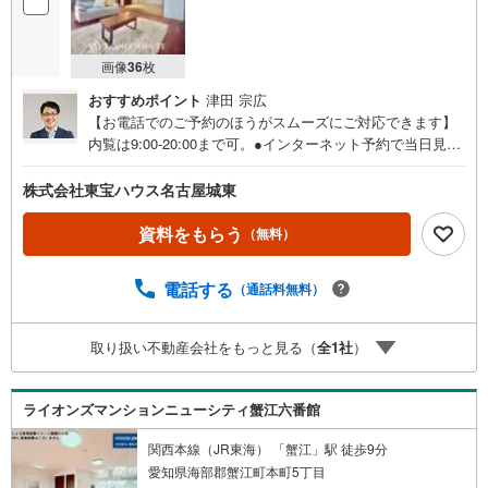
画像
36
枚
おすすめポイント
津田 宗広
【お電話でのご予約のほうがスムーズにご対応できます】
内覧は9:00-20:00まで可。●インターネット予約で当日見学
が可能です●（1）［室内・現地を見学する］をクリック
（2）本日～4日以内をご希望の方は「ご要望・ご質問欄」
株式会社東宝ハウス名古屋城東
に希望日時をご記入ください！《東宝ハウス名古屋城東の
こだわり》スタッフ一同、すべてのお客様に対して、自分
資料をもらう
（無料）
の家族や仲の良い友人に対するときと同じ気持ちで接客さ
せていただいています。お客様ひとりひとりが理想の住宅
電話する
（通話料無料）
と出会い、住宅ローンやその他のサービスの内容にもご満
足いただき、ご納得されるまで、お付き合いをさせていた
だきます。私たちが携わる不動産ビジネスでは安全で安心
取り扱い不動産会社をもっと見る（
全
1
社
）
な取引を実現することはプロとしての使命です。営業スタ
ッフを管理職が常にサポートする体制で、ダブルチェック
はもちろん何度も報告と確認を繰り返し、取引の安全性を
ライオンズマンションニューシティ蟹江六番館
追求しています。ご覧いただきありがとうございます！
関西本線（JR東海） 「蟹江」駅 徒歩9分
愛知県海部郡蟹江町本町5丁目