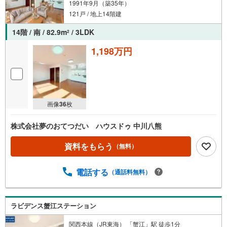
1991年9月（築35年）
121戸 / 地上14階建
14階 / 南 / 82.9m
/ 3LDK
2
1,198万円
画像
36
枚
株式会社夢のおてつだい ハウスドゥ 中川八熊
資料をもらう
（無料）
電話する
（通話料無料）
ラビデンス蟹江ステーション
関西本線（JR東海） 「蟹江」駅 徒歩1分