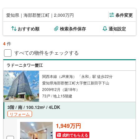
愛知県｜海部郡蟹江町｜2,000万円
条件変更
おすすめ順
検索条件保存
通知設定
4
件
すべての物件をチェックする
ラドーニタワー蟹江
関西本線（JR東海） 「永和」駅 徒歩22分
愛知県海部郡蟹江町大字蟹江新田字下山
2009年2月（築18年）
73戸 / 地上15階建
3階 / 南 / 100.12m
/ 4LDK
2
リフォーム
1,949万円
成約でもらえる