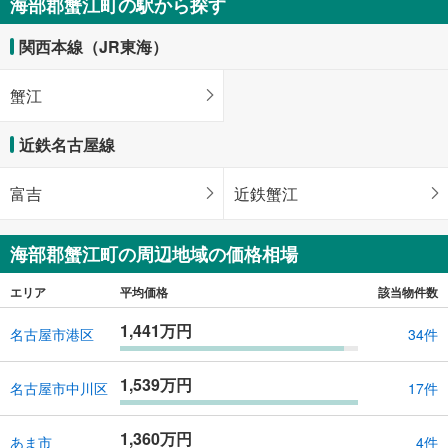
海部郡蟹江町の駅から探す
関西本線（JR東海）
蟹江
近鉄名古屋線
富吉
近鉄蟹江
海部郡蟹江町の周辺地域の価格相場
エリア
平均価格
該当物件数
1,441万円
名古屋市港区
34件
1,539万円
名古屋市中川区
17件
1,360万円
あま市
4件