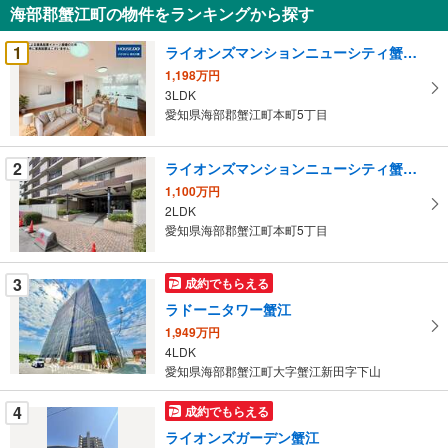
海部郡蟹江町の物件をランキングから探す
を
受
1
ライオンズマンションニューシティ蟹江六番館
け
1,198万円
取
3LDK
る
愛知県海部郡蟹江町本町5丁目
・
条
2
ライオンズマンションニューシティ蟹江一番館
件
1,100万円
を
2LDK
マ
愛知県海部郡蟹江町本町5丁目
イ
ペ
3
成約でもらえる
ー
ジ
ラドーニタワー蟹江
に
1,949万円
保
4LDK
愛知県海部郡蟹江町大字蟹江新田字下山
存
す
4
成約でもらえる
る
ライオンズガーデン蟹江