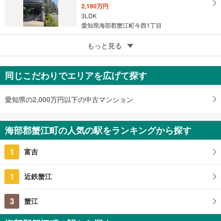
2,190万円
3LDK
愛知県海部郡蟹江町今西1丁目
5
ラビデンス蟹江ステーション
もっと見る
1,580万円
3LDK
同じこだわりでエリアを広げて探す
愛知県海部郡蟹江町大字今字上六反田
愛知県の2,000万円以下の中古マンション
海部郡蟹江町の人気の駅をランキングから探す
1
富吉
1
近鉄蟹江
3
蟹江