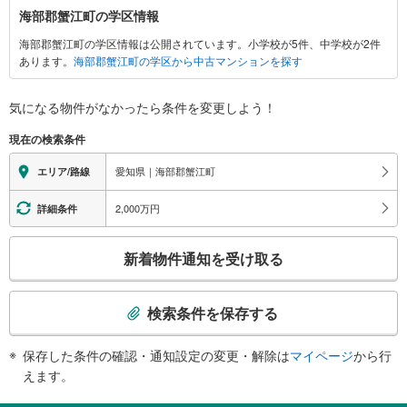
海
海部郡蟹江町の学区情報
部
海部郡蟹江町の学区情報は公開されています。小学校が5件、中学校が2件
郡
あります。
海部郡蟹江町の学区から中古マンションを探す
蟹
江
町
気になる物件がなかったら
条件を変更しよう！
に
現在の検索条件
関
す
愛知県｜海部郡蟹江町
エリア/路線
る
情
2,000万円
詳細条件
報
こ
新着物件通知を受け取る
の
検
索
検索条件を保存する
条
件
保存した条件の確認・通知設定の変更・解除は
マイページ
から行
で
えます。
通
知