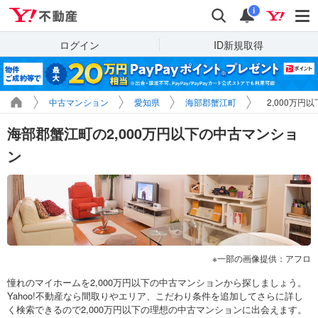
Yahoo!不動産
検索
通知
i
ログイン
ID新規取得
中古マンション
愛知県
海部郡蟹江町
2,000万円
海部郡蟹江町の2,000万円以下の中古マンショ
ン
一部の画像提供：アフロ
憧れのマイホームを2,000万円以下の中古マンションから探しましょう。
Yahoo!不動産なら間取りやエリア、こだわり条件を追加してさらに詳し
く検索できるので2,000万円以下の理想の中古マンションに出会えます。