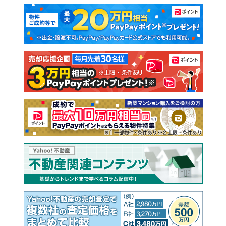
マンションカタログ
教えて！住まいの先生
新築マンション
中古マンション
新築一戸建て
中古一戸建て
注文住宅
土地
売却査定