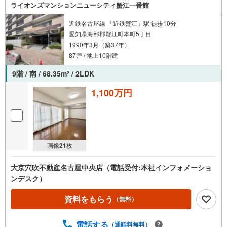
ライオンズマンションニューシティ蟹江一番館
近鉄名古屋線 「近鉄蟹江」駅 徒歩10分
愛知県海部郡蟹江町本町5丁目
1990年3月（築37年）
87戸 / 地上10階建
9階 / 南 / 68.35m
/ 2LDK
2
1,100万円
画像
21
枚
大京穴吹不動産名古屋中央店（電話受付:本社インフォメーショ
ンデスク）
資料をもらう
（無料）
電話する
（通話料無料）