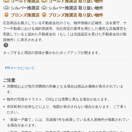
ゴールド推奨店
ゴールド推奨店 取り扱い物件
シルバー推奨店
シルバー推奨店 取り扱い物件
ブロンズ推奨店
ブロンズ推奨店 取り扱い物件
広告商品を購入している不動産会社のうち、物件情報の正確性、法令遵守、ヤ
フー不動産における成約実績等、当社所定の基準を満たした優良な店舗運営を
実践していると認めた不動産会社（もしくは当該認定を受けた不動産会社の取
扱物件）に表示されます。
タップすると用語の意味が書かれたポップアップが開きます。
PRマークについて
ご注意
消費税および地方消費税の対象となる場合は税込み価格が表示されていま
す。
物件の写真やイラスト、CGなどは実際と異なる場合があります。
市区町村の合併などにより、地図が表示されない場合があります。ご了承く
ださい。
「新築一戸建て」には、完成後1年を経過している未入居物件が掲載されてい
る場合があります。