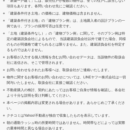
「新築一戸建て」には、販売住戸が複数の物件は、全ての住戸に該当しない
項目もあります。各問い合わせ先にご確認ください。
「建築条件付き土地」の価格には、建物価格は含まれません。
「建築条件付き土地」の「建物プラン例」は、土地購入者の設計プランの一
例であり、プランの採用可否は任意です。
「土地（建築条件なし）」の「建物プラン例」に関して、そのプラン例は特
定の建築請負会社によるもので、 当該建築請負会社以外で建てた場合、同様
のものが同価格で建てられるとは限りません。また、建築請負会社を特定す
るものではありません。
お客様が入力する個人情報を含むお問い合わせデータは、当該物件の取扱会
社に送信され、そこで管理されます。
お問い合わせをされたお客様へは、取扱会社がご連絡いたします。
物件に関するお客様のお問い合わせについては、LINEヤフー株式会社は一切
関与いたしません。取扱会社に直接ご確認ください。
不動産購入の検討、契約にあたってはお客様ご自身が情報を確認し、各会社
より十分な説明を受け判断してください。
本ページの掲載内容は変更される場合があります。あらかじめご了承くださ
い。
クチコミはYahoo!不動産が独自で収集したものを表示しています。
朝の通勤ラッシュ時の所要時間ではありません。時間帯などによっては実際
の乗車時間と異なる場合があります。