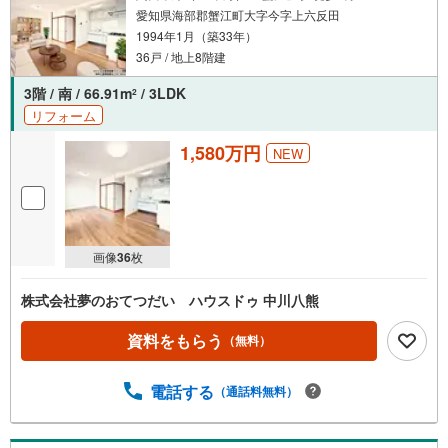
愛知県海部郡蟹江町大字今字上六反田
1994年1月（築33年）
36戸 / 地上8階建
3階 / 南 / 66.91m
/ 3LDK
2
リフォーム
1,580万円
NEW
画像
36
枚
株式会社夢のおてつだい ハウスドゥ 中川八熊
資料をもらう
（無料）
電話する
（通話料無料）