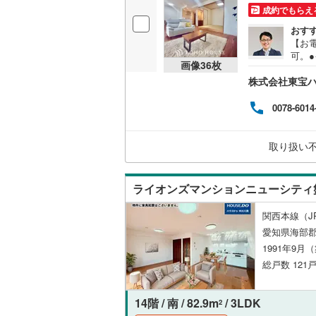
成約でもらえ
独立型キ
おす
【お電
可。
浴室
画像
36
枚
る］
株式会社東宝
望日
浴室乾燥
同、
気持
0078-6014
会い
バルコニー、
るま
は安
取り扱い
ルーフバ
管理
認を
いま
収納
ライオンズマンションニューシティ
ウォーク
関西本線（J
（
1
）
愛知県海部郡
1991年9月
総戸数 121戸
販売、価格、
即入居可
14階 / 南 / 82.9m
/ 3LDK
2