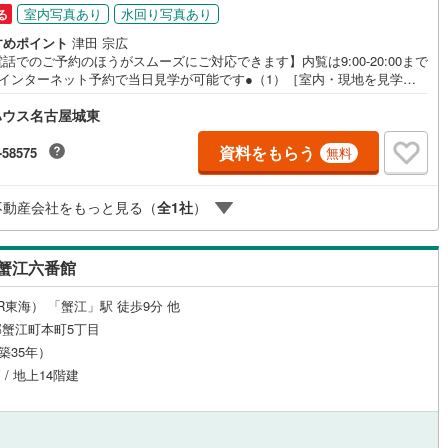
室内写真あり
水回り写真あり
る
ッチン
（
0
）
対面キッチン
（
2
）
すめポイント
津田 宗広
話でのご予約のほうがスムーズにご対応できます】内覧は9:00-20:00まで
●インターネット予約で当日見学が可能です●（1）［室内・現地を見学す
をクリック（2）本日～4日以内をご希望の方は「ご要望・ご質問欄」に希
ハウス名古屋城東
時をご記入ください！《東宝ハウス名古屋城東のこだわり》スタッフ一
機あり
（
2
）
浴室に窓あり
（
1
）
すべてのお客様に対して、自分の家族や仲の良い友人に対するときと同じ
ちで接客させていただいています。お客様ひとりひとりが理想の住宅と出
資料をもらう
-58575
無料
、住宅ローンやその他のサービスの内容にもご満足いただき、ご納得され
庭
で、お付き合いをさせていただきます。私たちが携わる不動産ビジネスで
全で安心な取引を実現することはプロとしての使命です。営業スタッフを
不動産会社をもっと見る（
全
1
社
）
ルコニー
（
1
）
専用庭
（
0
）
職が常にサポートする体制で、ダブルチェックはもちろん何度も報告と確
繰り返し、取引の安全性を追求しています。ご覧いただきありがとうござ
す！
蟹江六番館
インクローゼット
R東海） 「蟹江」駅 徒歩9分 他
蟹江町本町5丁目
（築35年）
 / 地上14階建
契約、入居関連など
能
（
1
）