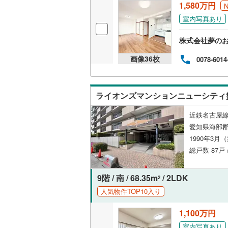
1,580万円
室内写真あり
株式会社夢のお
画像
36
枚
0078-6014
ライオンズマンションニューシティ
近鉄名古屋線
愛知県海部郡
1990年3月
総戸数 87戸 
9階 / 南 / 68.35m
/ 2LDK
2
人気物件TOP10入り
1,100万円
室内写真あり