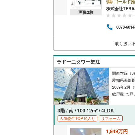
ゴールド推
丹羽郡大
株式会社TERA
共用施設
画像
2
枚
海部郡蟹
コンシェ
0078-6014
知多郡東
設備
知多郡武
取り扱い
床暖房
（
北設楽郡
ラドーニタワー蟹江
間取り、居室
関西本線（J
愛知県海部
バリアフ
2009年2月
総戸数 73戸 
LD
リビング
3階 / 南 / 100.12m
/ 4LDK
2
（
3
）
人気物件TOP10入り
リフォーム
1,949万円
キッチン