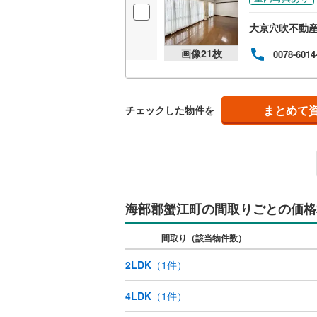
大京穴吹不動
画像
21
枚
0078-6014
まとめて
チェックした物件を
海部郡蟹江町の間取りごとの価格
間取り（該当物件数）
2LDK
（
1
件）
4LDK
（
1
件）