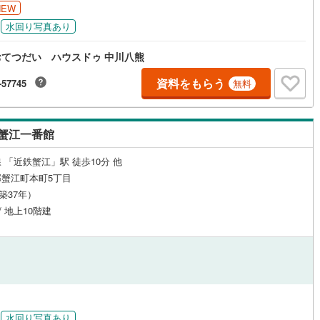
NEW
水回り写真あり
てつだい ハウスドゥ 中川八熊
資料をもらう
-57745
無料
蟹江一番館
 「近鉄蟹江」駅 徒歩10分 他
蟹江町本町5丁目
（築37年）
/ 地上10階建
水回り写真あり