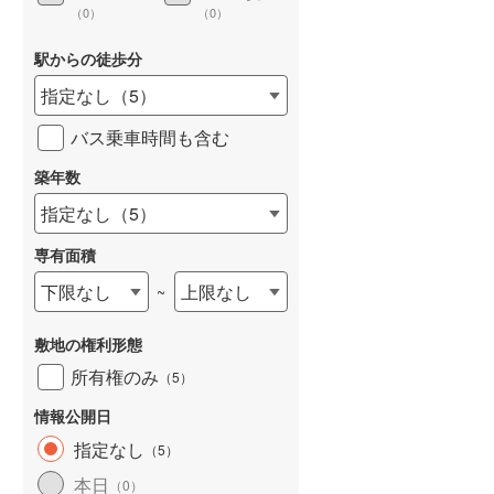
（
0
）
（
0
）
駅からの徒歩分
指定なし
（
5
）
詳しく見る
バス乗車時間も含む
築年数
指定なし
（
5
）
専有面積
下限なし
上限なし
~
敷地の権利形態
所有権のみ
（
5
）
情報公開日
指定なし
（
5
）
本日
（
0
）