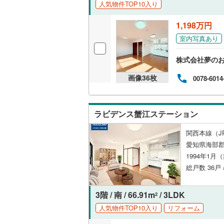
人気物件TOP10入り
オンライン対
1,198万円
オンライ
室内写真あり
オンライ
株式会社夢のお
画像
36
枚
0078-6014
ラビデンス蟹江ステーション
関西本線（J
愛知県海部
1994年1月
総戸数 36戸 
3階 / 南 / 66.91m
/ 3LDK
2
人気物件TOP10入り
リフォーム