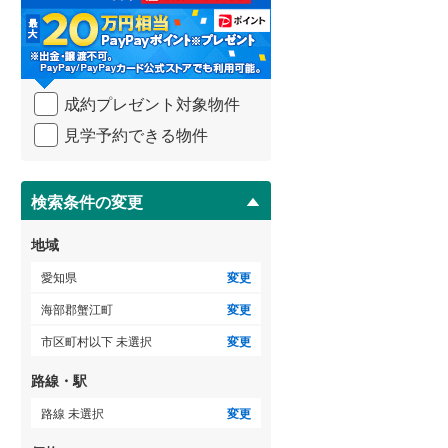
る
海部郡大治町
(
4
)
・
条
知多郡阿久比町
(
0
)
件
ゲストルーム
（
0
）
を
知多郡美浜町
(
0
)
成約プレゼント対象物件
マ
イ
北設楽郡設楽町
(
0
)
見学予約できる物件
ペ
ＴＶモニタ付インターホン
ー
ジ
（
4
）
に
検索条件の変更
保
存
地域
す
る
愛知県
変更
海部郡蟹江町
変更
市区町村以下 未選択
変更
路線・駅
路線 未選択
変更