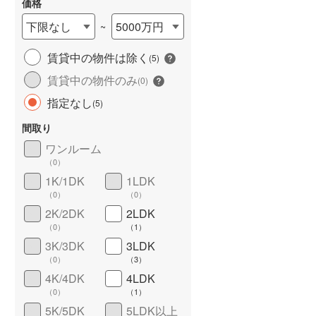
価格
下限なし
5000万円
~
賃貸中の物件は除く
(
5
)
賃貸中の物件のみ
(
0
)
指定なし
(
5
)
間取り
ワンルーム
ワイドバルコニー
（
0
）
（
0
）
1K/1DK
1LDK
（
0
）
（
0
）
2K/2DK
2LDK
（
0
）
（
1
）
3K/3DK
3LDK
（
0
）
（
3
）
4K/4DK
4LDK
（
0
）
（
1
）
5K/5DK
5LDK以上