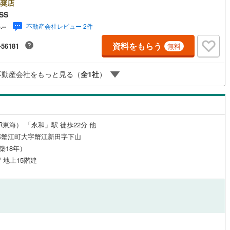
奨店
口町
(
0
)
丹羽郡扶桑町
(
0
)
SS
不動産会社レビュー 2件
-.--
江町
(
5
)
海部郡飛島村
(
0
)
ルジュサービス
（
0
）
キッズルーム
（
0
）
資料をもらう
-56181
無料
浦町
(
2
)
知多郡南知多町
(
10
)
豊町
(
0
)
額田郡幸田町
(
0
)
不動産会社をもっと見る（
全
1
社
）
0
）
オール電化
（
0
）
東栄町
(
0
)
北設楽郡豊根村
(
0
)
全体
R東海） 「永和」駅 徒歩22分 他
郡蟹江町大字蟹江新田字下山
リー住宅
（
0
）
（築18年）
/ 地上15階建
ダイニング15畳以上