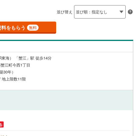
島根
岡山
広島
山口
7
)
半田市
(
12
)
線
(
0
)
名鉄築港線
(
0
)
（
0
）
24時間有人管理
（
0
）
並び替え
新線
7
)
(
0
)
津島市
名鉄津島線
(
3
)
(
0
)
香川
愛媛
高知
保存した条件を見る
建ち方、日当たり
線
(
0
)
名鉄広見線
(
0
)
2
)
豊田市
(
53
)
資料をもらう
無料
佐賀
長崎
熊本
大分
線
(
0
)
名鉄空港線
(
0
)
1
）
南向き（南東・南西含む）
)
蒲郡市
(
8
)
（
5
）
)
江南市
(
14
)
戸なし
（
0
）
メゾネット
（
0
）
R東海） 「蟹江」駅 徒歩14分
)
新城市
(
0
)
この条件で検索する
この条件で検索する
この条件で検索する
この条件で検索する
この条件で検索する
この条件で検索する
市区町村以下を選択
市区町村を選択す
駅を選択する
蟹江町今西1丁目
施工・品質・工法関連
3
)
知多市
(
11
)
（築30年）
/ 地上階数11階
(
（
10
0
）
)
高浜市
免震構造
(
2
（
)
0
）
総戸数200以上）
)
日進市
タワー（20階建て以上）
(
24
)
（
0
）
)
清須市
(
2
)
)
みよし市
(
1
)
る
(
25
)
愛知郡東郷町
(
1
)
駅が始発駅
（
0
）
海まで2km以内
（
0
）