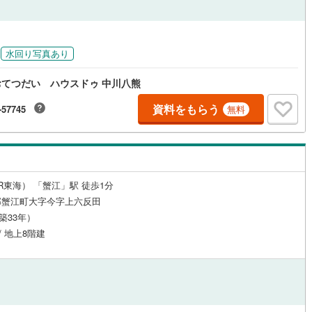
応
ン内見(相談)可
（
4
）
IT重説可
（
2
）
水回り写真あり
ン対応とは？
てつだい ハウスドゥ 中川八熊
資料をもらう
-57745
無料
R東海） 「蟹江」駅 徒歩1分
郡蟹江町大字今字上六反田
（築33年）
/ 地上8階建