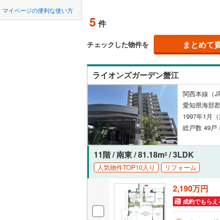
中国
鳥取
瀬戸市
(
1
名鉄常滑
マイページの便利な使い方
ペット可
5
件
豊川市
名鉄知多
(
1
四国
徳島
配置、向き、
名鉄犬山
刈谷市
(
2
まとめて
チェックした物件を
九州・沖縄
福岡
名鉄瀬戸
角住戸
（
西尾市
(
3
ライオンズガーデン蟹江
常滑市
(
3
階下に住
関西本線（J
稲沢市
(
9
0
0
0
0
0
0
愛知県海部郡
該当物件
該当物件
該当物件
該当物件
該当物件
該当物件
件
件
件
件
件
件
構造・規模・
大府市
(
1
1997年1月
総戸数 49戸 
尾張旭市
耐震構造
豊明市
大規模（
(
8
11階 / 南東 / 81.18m
/ 3LDK
2
（
0
）
人気物件TOP10入り
リフォーム
愛西市
(
1
2,190万円
立地
弥富市
(
0
成約でもらえ
長久手市
最寄りの