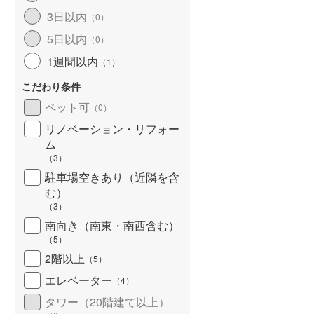
3日以内
（
0
）
5日以内
（
0
）
1週間以内
（
1
）
こだわり条件
ペット可
（
0
）
リノベーション・リフォー
ム
（
3
）
駐車場空きあり（近隣を含
む）
（
3
）
南向き（南東・南西含む）
（
5
）
2階以上
（
5
）
エレベーター
（
4
）
タワー（20階建て以上）