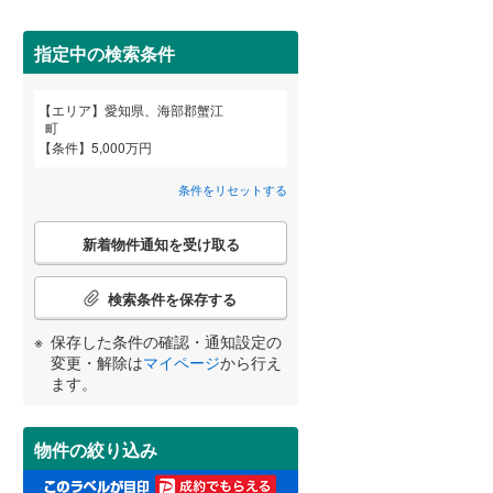
春日井市
(
46
)
名鉄河和線
(
0
)
碧南市
名鉄尾西線
(
1
)
(
0
)
指定中の検索条件
名鉄小牧線
(
0
)
安城市
(
40
)
エリア
愛知県、海部郡蟹江
宮崎
鹿児島
沖縄
町
近鉄名古屋線
(
3
)
2階以上
（
5
）
犬山市
(
0
)
条件
5,000万円
小牧市
(
12
)
条件をリセットする
最上階
（
1
）
東海市
(
19
)
こ
する
る
条件をリセットする
条件をリセットする
条件をリセットする
条件をリセットする
条件をリセットする
条件をリセットする
新着物件通知を受け取る
の
知立市
(
7
)
検
索
検索条件を保存する
岩倉市
制震構造
(
6
（
)
0
）
条
件
保存した条件の確認・通知設定の
田原市
低層マンション（4階建て以
(
0
)
で
変更・解除は
マイページ
から行え
下）
（
0
）
通
ます。
北名古屋市
(
5
)
知
を
あま市
(
4
)
受
物件の絞り込み
け
西春日井郡豊山町
(
1
)
小学校まで1km以内
（
0
）
取