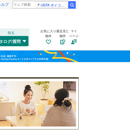
ヘルプ
UEFA ボイコット継続
検索
お気に入り
最近見た
マイ
知る
物件
物件
ページ
中央本線（JR東海）
(
0
)
タログ/質問
東海道新幹線
(
0
)
北区
本町
(
(
47
2
)
)
福島
中区
(
177
)
名古屋市営地下鉄鶴舞線
(
0
)
栃木
群馬
山梨
熱田区
(
22
)
名古屋市営地下鉄名港線
(
0
)
南区
自転車置き場
(
15
)
（
1
）
名古屋臨海高速鉄道あおなみ線
(
0
)
名東区
バイク置き場
(
82
)
（
0
）
愛知高速交通リニモ
(
0
)
防犯カメラ
（
0
）
名鉄西尾線
(
0
)
和歌山
一宮市
(
22
)
名鉄豊田線
(
0
)