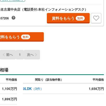
産名古屋中央店（電話受付:本社インフォメーションデスク）
資料をもらう
-57206
無料
資料をもらう
無料
前へ
1
次へ
相場
平均価格
間取り（該当物件数）
平均価格
1,100万円
3LDK
（
3
件）
1,656万円
1,899万円