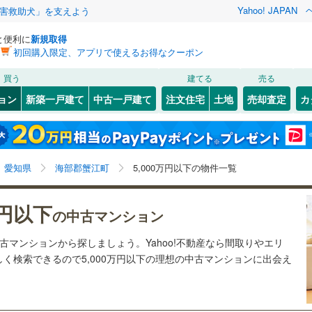
Yahoo! JAPAN
害救助犬」を支えよう
と便利に
新規取得
初回購入限定、アプリで使えるお得なクーポン
検索条件を保存しました
買う
建てる
売る
線
(
0
)
飯田線
(
0
)
リノベーション
ョン
新築一戸建て
中古一戸建て
注文住宅
土地
売却査定
カ
この検索条件の新着物件通知は、
マイページ
から設定できます。
関西本線（JR東海）
(
5
)
ション・リフォーム
築古・築30年以上
（
3
）
25
)
)
東区
大字蟹江新田
(
59
)
(
1
)
岩手
宮城
秋田
山形
中村区
(
36
)
営地下鉄東山線
(
0
)
名古屋市営地下鉄名城線
(
0
)
愛知県、海部郡蟹江町、5,000万円
神奈川
埼玉
千葉
茨城
愛知県
海部郡蟹江町
5,000万円以下の物件一覧
1
)
瑞穂区
(
34
)
営地下鉄桜通線
(
0
)
名古屋市営地下鉄上飯田線
(
0
)
クスあり
3
)
（
2
）
港区
24時間ゴミ出し可
(
48
)
（
0
）
長野
富山
石川
福井
万円以下
の中古マンション
鉄道
(
0
)
東海交通事業城北線
(
0
)
検索条件を保存する
ルーム
0
)
（
0
）
緑区
エレベーター
(
42
)
（
4
）
閉じる
閉じる
お気に入りリストを見る
お気に入りリストを見る
閉じる
閉じる
岐阜
静岡
三重
東田本線
(
0
)
豊橋鉄道渥美線
(
0
)
中古マンションから探しましょう。Yahoo!不動産なら間取りやエリ
きあり（近隣を含む）
2
)
オートロック
（
5
）
マイページ
く検索できるので5,000万円以下の理想の中古マンションに出会え
屋本線
(
0
)
名鉄豊川線
(
0
)
兵庫
京都
滋賀
奈良
7
)
岡崎市
(
38
)
線
(
0
)
名鉄蒲郡線
(
0
)
約