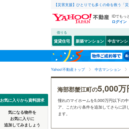
【災害支援】ひとりでも多くの命を救う「災
IDでもっ
ログイン
借りる
北海道
JR
北海道
東海道本
こだわり条件
リフォーム、
賃貸住宅
新築マンション
中古マンシ
武豊線
(
0
)
リノベー
名古屋市
千種区
大字今
(
(
1
1
東北
青森
（
3
）
西区
今西
(
(
38
1
)
)
地下鉄
名古屋市
関東
東京
Yahoo!不動産トップ
中古マンション
共用設備
昭和区
(
4
名古屋市
中川区
宅配ボッ
(
3
信越・北陸
新潟
5,000
海部郡蟹江町の
私鉄・その他
愛知環状
守山区
トランク
(
5
東海
愛知
豊橋鉄道
お気に入りから資料請求
憧れのマイホームを5,000万円以下の
天白区
駐車場空
(
7
ア、こだわり条件を追加してさらに詳し
名鉄名古
気になる物件を
（
3
）
ます。
近畿
大阪
お気に入りに
愛知県のそのほ
豊橋市
(
6
名鉄三河
追加してみましょう
管理・管理規
かの地域