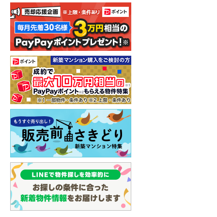
ション
新築マンション
新築マンション
駅
プレサンス ロジェ 名古屋城
グランドパレス上小田
5,598万円
西
4,748万円～5,878万円
3,680万円～5,850万円
K
2LDK・3LDK
2LDK・3LDK
愛知県名古屋市西区名駅二丁目903番2（地番）
愛知県名古屋市西区城西二丁目904番（地番）
下鉄東山線 「名
名古屋市営地下鉄鶴舞線 
名古屋市営地下鉄鶴舞線 「浅
歩7分
小田井」駅 徒歩9分
間町」駅 徒歩3分