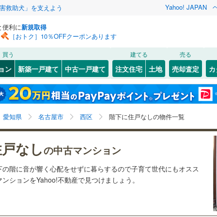
Yahoo! JAPAN
害救助犬」を支えよう
と便利に
新規取得
［おトク］10％OFFクーポンあります
検索条件を保存しました
買う
建てる
売る
線
(
0
)
飯田線
(
0
)
リノベーション
ョン
新築一戸建て
中古一戸建て
注文住宅
土地
売却査定
カ
この検索条件の新着物件通知は、
マイページ
から設定できます。
関西本線（JR東海）
(
0
)
ション・リフォーム
築古・築30年以上
（
1
）
)
)
東区
(
3
)
岩手
宮城
秋田
山形
中村区
(
0
)
営地下鉄東山線
(
0
)
名古屋市営地下鉄名城線
(
1
)
愛知県、名古屋市西区、階下に住戸なし
神奈川
埼玉
千葉
茨城
愛知県
名古屋市
西区
階下に住戸なしの物件一覧
)
瑞穂区
(
2
)
営地下鉄桜通線
(
0
)
名古屋市営地下鉄上飯田線
(
0
)
クスあり
)
（
0
）
港区
24時間ゴミ出し可
(
4
)
（
0
）
長野
富山
石川
福井
住戸なし
の中古マンション
鉄道
(
0
)
東海交通事業城北線
(
0
)
検索条件を保存する
ルーム
)
（
1
）
緑区
エレベーター
(
2
)
（
1
）
閉じる
閉じる
お気に入りリストを見る
お気に入りリストを見る
閉じる
閉じる
岐阜
静岡
三重
東田本線
(
0
)
豊橋鉄道渥美線
(
0
)
下の階に音が響く心配をせずに暮らするので子育て世代にもオスス
きあり（近隣を含む）
)
オートロック
（
0
）
マイページ
ンションをYahoo!不動産で見つけましょう。
屋本線
(
0
)
名鉄豊川線
(
0
)
兵庫
京都
滋賀
奈良
)
岡崎市
(
2
)
線
(
0
)
名鉄蒲郡線
(
0
)
約