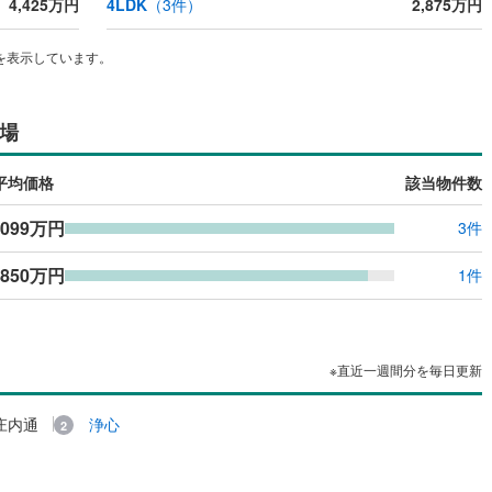
4,425万円
4LDK
（
3
件）
2,875万円
を表示しています。
場
平均価格
該当物件数
,099万円
3件
,850万円
1件
※直近一週間分を毎日更新
庄内通
浄心