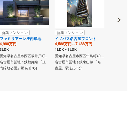
新築マンション
新築マンション
新築マン
ファミリアーレ庄内緑地
イノバス名古屋フロント
イノバス名
4,980万円
4,588万円～7,488万円
2,998万円・
3LDK
1LDK～3LDK
1LDK・3LD
愛知県名古屋市西区坂井戸町127番（地番）
愛知県名古屋市西区牛島町402番（地番）
名古屋市営地下鉄鶴舞線 「庄
名古屋市営地下鉄東山線 「名
名古屋市営地
内緑地公園」駅 徒歩3分
古屋」駅 徒歩6分
古屋」駅 徒