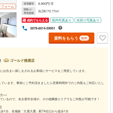
9,900円/月
管理費等
リフォーム
ッチン
（
0
）
対面キッチン
（
0
）
間取り/
3LDK/73.77m
2
専有面積
室内写真あり
水回り写真あり
成約でもらえる
0078-6014-59951
機あり
（
0
）
浴室に窓あり
（
1
）
資料をもらう
無料
庭
ルコニー
（
0
）
専用庭
（
0
）
ゴールド推奨店
所
にお住まい探しをされるお客様にサービスをご用意しています。
インクローゼット
営業しています。事前にご予約頂きましたら営業時間外でのご内覧もご対応いたし
契約、入居関連など
方へ/
ているので、名古屋市全域や、その他隣接エリアでもご内覧が可能です！
能
（
1
）
】
歩1分、名城線「久屋大通」駅7A出口から徒歩1分