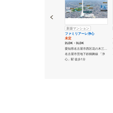
新築マンション
新築マンション
バンベール庄内通 ザ・レジ
ファミリアーレ浄心
3,900万円台予定～6,900万円台予定
デンス
未定
4,998万円
2LDK・3LDK
3LDK
愛知県名古屋市西区花の木三丁目1603番3他（地番）
愛知県名古屋市西区花の木三丁目1212番（地番）
愛知県名古屋市西区江向町六丁目54番（地番）
線 「浄
名古屋市営地下鉄鶴舞線 「浄
名古屋市営地下鉄鶴舞線 「庄
レベータ
心」駅 徒歩1分
内通」駅 徒歩5分 （1番出入
口・約400m）