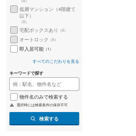
（
0
）
低層マンション（4階建て
以下）
（
0
）
宅配ボックスあり
（
0
）
オートロック
（
0
）
即入居可能
（
1
）
すべてのこだわりを見る
キーワードで探す
物件名のみで検索する
選択時には検索条件の保存不可
検索する