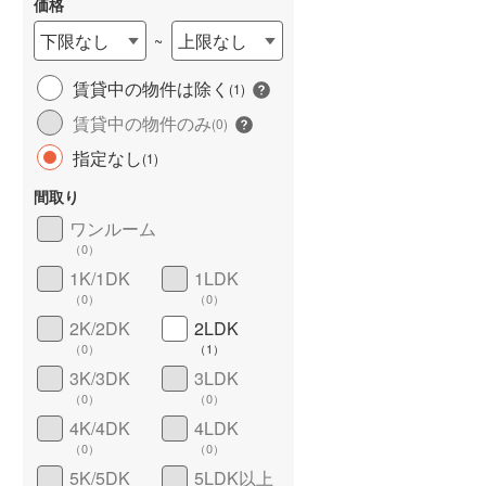
価格
下限なし
上限なし
~
賃貸中の物件は除く
(
1
)
賃貸中の物件のみ
(
0
)
指定なし
(
1
)
間取り
ワンルーム
ワイドバルコニー
（
0
）
（
0
）
1K/1DK
1LDK
（
0
）
（
0
）
2K/2DK
2LDK
（
0
）
（
1
）
3K/3DK
3LDK
（
0
）
（
0
）
4K/4DK
4LDK
（
0
）
（
0
）
5K/5DK
5LDK以上