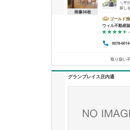
＼平
丹羽郡大
探し
共用施設
画像
36
枚
前1
海部郡蟹
時間
ゴールド推
コンシェ
方へ
ウィル不動産
知多郡東
他隣
◎地
設備
知多郡武
ら徒歩
0078-6014
休日
床暖房
（
北設楽郡
連絡
ンよ
取り扱い
間取り、居室
グランプレイス庄内通
バリアフ
LD
リビング
（
1
）
キッチン