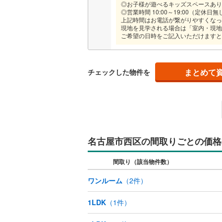
◎お子様が遊べるキッズスペースあり
オンライン対
◎営業時間 10:00～19:00（定休日無
上記時間はお電話が繋がりやすくなっ
現地を見学される場合は「室内・現地
オンライ
ご希望の日時をご記入いただけますと
オンライ
まとめて
チェックした物件を
名古屋市西区の間取りごとの価格
間取り（該当物件数）
ワンルーム
（
2
件）
1LDK
（
1
件）