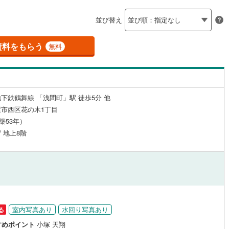
島根
岡山
広島
山口
)
半田市
(
0
)
線
(
0
)
名鉄築港線
(
0
)
（
0
）
24時間有人管理
（
0
）
並び替え
新線
)
(
0
)
津島市
名鉄津島線
(
0
)
(
0
)
香川
愛媛
高知
保存した条件を見る
建ち方、日当たり
線
(
0
)
名鉄広見線
(
0
)
)
豊田市
(
2
)
資料をもらう
無料
佐賀
長崎
熊本
大分
線
(
0
)
名鉄空港線
(
0
)
1
）
南向き（南東・南西含む）
)
蒲郡市
(
1
)
（
1
）
)
江南市
(
0
)
戸なし
（
1
）
メゾネット
（
0
）
下鉄鶴舞線 「浅間町」駅 徒歩5分 他
)
新城市
(
0
)
この条件で検索する
この条件で検索する
この条件で検索する
この条件で検索する
この条件で検索する
この条件で検索する
市区町村以下を選択
市区町村を選択す
駅を選択する
市西区花の木1丁目
施工・品質・工法関連
)
知多市
(
2
)
（築53年）
/ 地上8階
(
（
0
0
)
）
高浜市
免震構造
(
0
（
)
0
）
総戸数200以上）
)
日進市
タワー（20階建て以上）
(
2
)
（
0
）
)
清須市
(
0
)
)
みよし市
(
0
)
室内写真あり
水回り写真あり
る
(
1
)
愛知郡東郷町
(
0
)
駅が始発駅
（
0
）
海まで2km以内
（
0
）
すめポイント
小塚 天翔