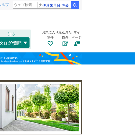
ヘルプ
伊達朱里紗 声優
検索
お気に入り
最近見た
マイ
知る
物件
物件
ページ
中央本線（JR東海）
(
0
)
タログ/質問
東海道新幹線
(
0
)
北区
(
3
)
福島
中区
(
1
)
名古屋市営地下鉄鶴舞線
(
1
)
栃木
群馬
山梨
熱田区
(
0
)
名古屋市営地下鉄名港線
(
0
)
南区
自転車置き場
(
2
)
（
1
）
名古屋臨海高速鉄道あおなみ線
(
0
)
名東区
バイク置き場
(
6
)
（
1
）
愛知高速交通リニモ
(
0
)
防犯カメラ
（
0
）
名鉄西尾線
(
0
)
和歌山
一宮市
(
0
)
名鉄豊田線
(
0
)