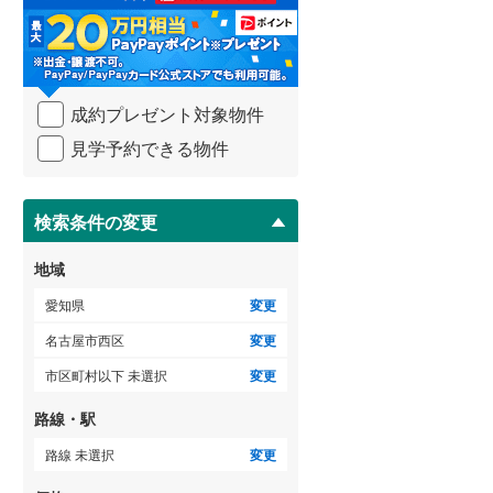
る
海部郡大治町
(
0
)
・
条
知多郡阿久比町
(
0
)
件
ゲストルーム
（
0
）
を
知多郡美浜町
(
0
)
成約プレゼント対象物件
マ
イ
北設楽郡設楽町
(
0
)
見学予約できる物件
ペ
ＴＶモニタ付インターホン
ー
ジ
（
1
）
に
検索条件の変更
保
存
地域
す
る
愛知県
変更
名古屋市西区
変更
市区町村以下 未選択
変更
路線・駅
路線 未選択
変更