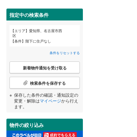
春日井市
(
2
)
名鉄河和線
(
0
)
碧南市
名鉄尾西線
(
0
)
(
0
)
指定中の検索条件
名鉄小牧線
(
0
)
安城市
(
1
)
エリア
愛知県、名古屋市西
宮崎
鹿児島
沖縄
区
近鉄名古屋線
(
0
)
2階以上
（
0
）
犬山市
(
0
)
条件
階下に住戸なし
小牧市
(
2
)
条件をリセットする
最上階
（
0
）
東海市
(
1
)
こ
する
る
条件をリセットする
条件をリセットする
条件をリセットする
条件をリセットする
条件をリセットする
条件をリセットする
新着物件通知を受け取る
の
知立市
(
0
)
検
索
検索条件を保存する
岩倉市
制震構造
(
0
（
)
0
）
条
件
保存した条件の確認・通知設定の
田原市
低層マンション（4階建て以
(
0
)
で
変更・解除は
マイページ
から行え
下）
（
0
）
通
ます。
北名古屋市
(
0
)
知
を
あま市
(
0
)
受
物件の絞り込み
け
西春日井郡豊山町
(
0
)
小学校まで1km以内
（
1
）
取