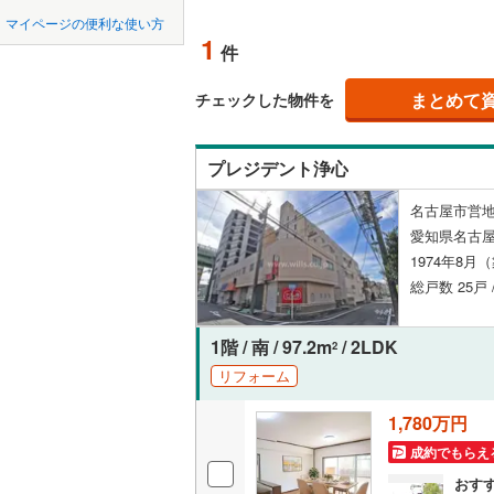
中国
鳥取
瀬戸市
(
1
名鉄常滑
マイページの便利な使い方
ペット可
1
件
豊川市
名鉄知多
(
0
四国
徳島
配置、向き、
名鉄犬山
刈谷市
(
0
まとめて
チェックした物件を
九州・沖縄
福岡
名鉄瀬戸
角住戸
（
西尾市
(
0
プレジデント浄心
常滑市
(
0
階下に住
名古屋市営地
稲沢市
(
0
0
0
0
0
0
0
愛知県名古屋
該当物件
該当物件
該当物件
該当物件
該当物件
該当物件
件
件
件
件
件
件
構造・規模・
大府市
(
0
1974年8月
総戸数 25戸 
尾張旭市
耐震構造
豊明市
大規模（
(
1
1階 / 南 / 97.2m
/ 2LDK
2
（
0
）
リフォーム
愛西市
(
0
1,780万円
立地
弥富市
(
0
成約でもらえ
長久手市
最寄りの
おす