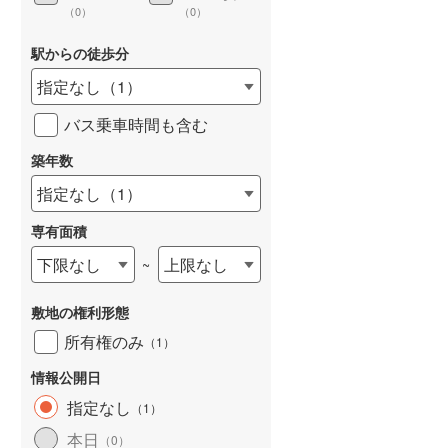
（
0
）
（
0
）
駅からの徒歩分
指定なし
（
1
）
詳しく見る
バス乗車時間も含む
築年数
指定なし
（
1
）
専有面積
下限なし
上限なし
~
敷地の権利形態
所有権のみ
（
1
）
情報公開日
指定なし
（
1
）
本日
（
0
）