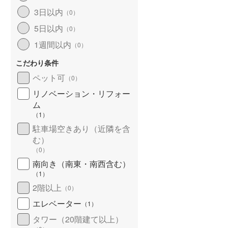
3日以内
（
0
）
5日以内
（
0
）
1週間以内
（
0
）
こだわり条件
ペット可
（
0
）
リノベーション・リフォー
ム
（
1
）
駐車場空きあり（近隣を含
む）
（
0
）
南向き（南東・南西含む）
（
1
）
2階以上
（
0
）
エレベーター
（
1
）
タワー（20階建て以上）