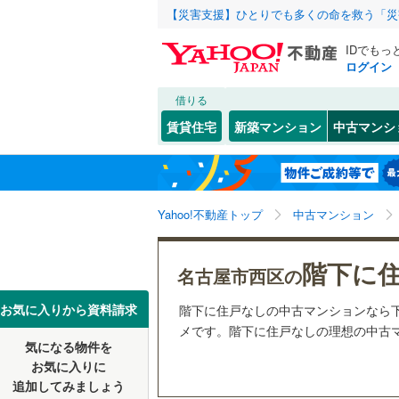
【災害支援】ひとりでも多くの命を救う「災
IDでもっ
ログイン
借りる
北海道
JR
北海道
東海道本
こだわり条件
リフォーム、
賃貸住宅
新築マンション
中古マンシ
武豊線
(
0
)
リノベー
名古屋市
千種区
花の木
(
(
7
1
東北
青森
（
1
）
西区
(
1
)
地下鉄
名古屋市
関東
東京
Yahoo!不動産トップ
中古マンション
共用設備
昭和区
(
3
名古屋市
中川区
宅配ボッ
(
3
信越・北陸
新潟
階下に
名古屋市西区の
私鉄・その他
愛知環状
守山区
トランク
(
3
東海
愛知
豊橋鉄道
お気に入りから資料請求
階下に住戸なしの中古マンションなら
天白区
駐車場空
(
6
メです。階下に住戸なしの理想の中古マ
名鉄名古
気になる物件を
（
0
）
近畿
大阪
お気に入りに
愛知県のそのほ
豊橋市
(
0
名鉄三河
追加してみましょう
管理・管理規
かの地域