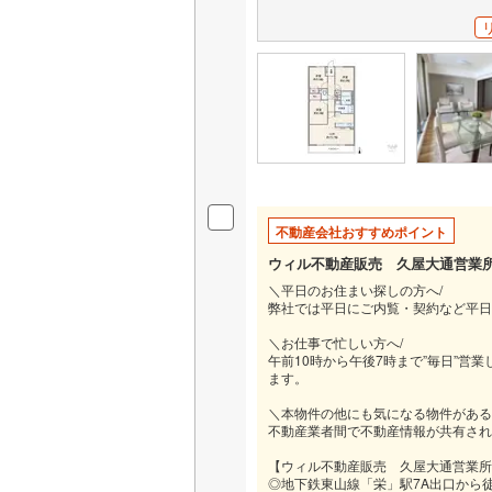
独立型キ
浴室
浴室乾燥
バルコニー、
ルーフバ
不動産会社おすすめポイント
ウィル不動産販売 久屋大通営業
収納
＼平日のお住まい探しの方へ/
弊社では平日にご内覧・契約など平日
ウォーク
＼お仕事で忙しい方へ/
（
0
）
午前10時から午後7時まで”毎日”
ます。
販売、価格、
＼本物件の他にも気になる物件がある
不動産業者間で不動産情報が共有され
即入居可
【ウィル不動産販売 久屋大通営業所
◎地下鉄東山線「栄」駅7A出口から徒