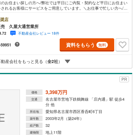
日のお住まい探しの方へ/弊社では平日にご内覧・契約など平日にお住まい
口町
(
0
)
丹羽郡扶桑町
(
0
)
をされるお客様にサービスをご用意しています。＼お仕事で忙しい方へ/午
0時から午後7時まで”毎日”営業しています。事前にご予約頂きましたら営業
江町
(
0
)
海部郡飛島村
(
0
)
外でのご内覧もご対応いたします。＼本物件の他にも気になる物件がある
奨店
ルジュサービス
（
0
）
キッズルーム
（
0
）
/不動産業者間で不動産情報が共有されているので、名古屋市全域や、その
販売 久屋大通営業所
浦町
(
0
)
知多郡南知多町
(
0
)
接エリアでもご内覧が可能です！ 【ウィル不動産販売 久屋大通営業所】
不動産会社レビュー 18件
4.72
下鉄東山線「栄」駅7A出口から徒歩1分、名城線「久屋大通」駅7A出口か
豊町
(
0
)
額田郡幸田町
(
0
)
1分◎お子様が遊べるキッズスペースあり◎営業時間 10:00～19:00（定
資料をもらう
-59951
無料
無し） 上記時間はお電話が繋がりやすくなっております。ぜひお気軽にご
0
）
オール電化
（
0
）
東栄町
(
0
)
北設楽郡豊根村
(
0
)
下さい！現地を見学される場合は「室内・現地を見学する（無料）」ボタ
りご希望の日時をご記入いただけますとスムーズにご案内が可能です。
不動産会社をもっと見る（
全
2
社
）
全体
PR
リー住宅
（
0
）
3,398万円
価格
名古屋市営地下鉄鶴舞線 「庄内通」駅 徒歩4
交通
分 他
ダイニング15畳以上
愛知県名古屋市西区香呑町6丁目
所在地
2003年2月（築24年）
築年数
32
総戸数
地上11階
建物階