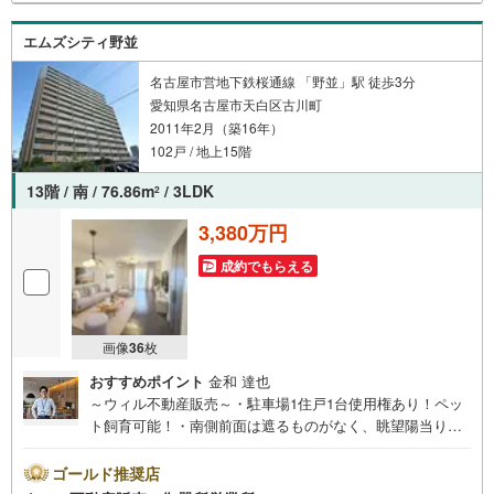
もご紹介可能ですので、一度ご相談ください。●その他の相
談もプロが対応●物件に関することはもちろん、住宅ローン
エムズシティ野並
などの資金面やリフォームに関することなど、お住まいに
関するどんなことでもお気軽にご相談ください。
名古屋市営地下鉄桜通線 「野並」駅 徒歩3分
愛知県名古屋市天白区古川町
2011年2月（築16年）
102戸 / 地上15階
13階 / 南 / 76.86m
/ 3LDK
2
3,380万円
成約でもらえる
画像
36
枚
おすすめポイント
金和 達也
～ウィル不動産販売～・駐車場1住戸1台使用権あり！ペッ
ト飼育可能！・南側前面は遮るものがなく、眺望陽当り通
風良好！・100戸以上の大規模マンション！管理状態良
好！・高層階！花火大会観賞可能！・リビングと洋室から
ゴールド推奨店
アクセス可能なウォークスルークローゼットあり！～～リ