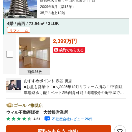
愛知県名古屋市守山区竜泉寺1丁目
2009年6月（築18年）
35戸 / 地上12階
4階 / 南西 / 73.94m
/ 3LDK
2
リフォーム
2,399万円
成約でもらえる
画像
36
枚
おすすめポイント
森谷 勇志
■お盆も営業中！■＼2025年12月リフォーム済み！/平面駐
車場継承可能！ペット2匹飼育可能！4階部分の角部屋で採
光良好！南西向きのワイドバルコニー！天井高があり開放
感のある間取りです！＼リフォーム済み×平面駐車場継承可
ゴールド推奨店
能！/〇4階部分角部屋で採光良好！〇天井高があり開放感
ウィル不動産販売 大曽根営業所
あり！〇ウォークインクロゼットやバルコニーのトランク
4.61
不動産会社レビュー 26件
ルームなど収納豊富！〇オートロックあり！〇エレベータ
ーにも防犯設備あり！〇ペット2匹まで飼育可能！（細則あ
資料をもらう
（無料）