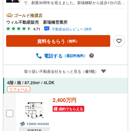
で、創業30周年を迎えました。新瑞橋駅から徒歩1分の店舗
には、キッズスペースやおむつ替えスペースを完備してお
り、お子様連れのお客様も安心してご利用いただけます。●
ゴールド推奨店
平日のお住まい探しの方へ●弊社では平日にご内覧や契約を
ウィル不動産販売 新瑞橋営業所
希望されるお客様のために、「平日会員制度」という割引
4.71
不動産会社レビュー 28件
プランをご用意しています。●お仕事で忙しい方へ●午前10
時から午後7時まで、毎日営業しております。事前にご予約
資料をもらう
（無料）
いただければ、営業時間外でのご内覧にも対応いたしま
す。また、オンライン内覧や事前のLINE相談も可能です。
●すぐの内覧も可能です●弊社は定休日なく営業しており、
電話する
（通話料無料）
当日のご内覧も承ります。弊社で掲載している物件以外に
もご紹介可能ですので、一度ご相談ください。●その他の相
取り扱い不動産会社をもっと見る（
全
1
社
）
談もプロが対応●物件に関することはもちろん、住宅ローン
などの資金面やリフォームに関することなど、お住まいに
4階 / 南 / 87.25m
/ 4LDK
2
関するどんなことでもお気軽にご相談ください。
リフォーム
2,400万円
成約でもらえる
画像
21
枚