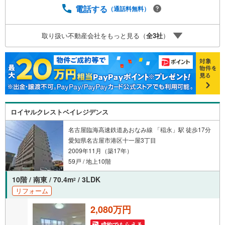
の間取り～名古屋エリアの「お住まい」探しに確かな安心
電話する
（通話料無料）
と満足を～東宝ハウス名古屋中央ならではの高品質なサー
ビスをお届けします。各種ご相談も承っております。 住宅
ローンのご相談 FPによるライフプランのシミュレーション
取り扱い不動産会社をもっと見る（
全
3
社
）
お電話よりお問い合わせの際は「Yahoo！不動産を見た」
とお伝え下さい。【資料をもらう】【室内・現地を見学す
る】ボタンよりご予約いただくとご見学がスムーズにご案
内できます。お客様のお住まいへの「希望」を形にするべ
く全力でお手伝いさせていただきます。お会いできる日を
心待ちにしております。
ロイヤルクレストベイレジデンス
名古屋臨海高速鉄道あおなみ線 「稲永」駅 徒歩17分
愛知県名古屋市港区十一屋3丁目
2009年11月（築17年）
59戸 / 地上10階
10階 / 南東 / 70.4m
/ 3LDK
2
リフォーム
2,080万円
成約でもらえる