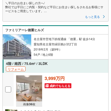
＼平日のお住まい探しの方へ/
弊社では平日にご内覧・契約など平日にお住まい探しをされるお客様にサ
ービスをご用意しています。
もっと見る
＼お仕事で忙しい方へ/
午前10時から午後7時まで”毎日”営業しています。事前にご予約頂きました
ら営業時間外でのご内覧もご対応いたします。
ファミリアーレ徳重ヒルズ
＼本物件の他にも気になる物件がある方へ/
不動産業者間で不動産情報が共有されているので、名古屋市全域や、その
名古屋市営地下鉄桜通線 「徳重」駅 徒歩14分
他隣接エリアでもご内覧が可能です！
愛知県名古屋市緑区鶴が沢2丁目
2018年2月（築9年）
【ウィル不動産販売 久屋大通営業所】
◎地下鉄東山線「栄」駅7A出口から徒歩1分、名城線「久屋大通」駅7A出
54戸 / 地上6階
口から徒歩1分
◎お子様が遊べるキッズスペースあり
4階 / 南西 / 75.6m
/ 3LDK
2
◎営業時間 10:00～19:00（定休日無し）
リフォーム
上記時間はお電話が繋がりやすくなっております。ぜひお気軽にご連絡下
さい！
3,999万円
現地を見学される場合は「室内・現地を見学する（無料）」ボタンより
ご希望の日時をご記入いただけますとスムーズにご案内が可能です。
成約でもらえる
画像
36
枚