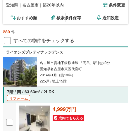
愛知県｜名古屋市｜築20年以内
条件変更
おすすめ順
検索条件保存
通知設定
280
件
すべての物件をチェックする
ライオンズプレティナレジデンス
名古屋市営地下鉄桜通線 「高岳」駅 徒歩9分
愛知県名古屋市東区代官町
2014年1月（築13年）
225戸 / 地上15階
7階 / 南 / 63.63m
/ 2LDK
2
リフォーム
4,999万円
成約でもらえる