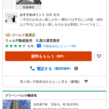
画像
36
枚
おすすめポイント
吉田 奈央
＼平日のお住まい探しの方へ/弊社では平日にご内覧・契約
など平日にお住まい探しをされるお客様にサービスをご用
意しています。＼お仕事で忙しい方へ/午前10時から午後7
時まで”毎日”営業しています。事前にご予約頂きましたら営
ゴールド推奨店
業時間外でのご内覧もご対応いたします。＼本物件の他に
ウィル不動産販売 久屋大通営業所
も気になる物件がある方へ/不動産業者間で不動産情報が共
4.72
不動産会社レビュー 18件
有されているので、名古屋市全域や、その他隣接エリアで
もご内覧が可能です！ 【ウィル不動産販売 久屋大通営業
資料をもらう
（無料）
所】◎地下鉄東山線「栄」駅7A出口から徒歩1分、名城線
「久屋大通」駅7A出口から徒歩1分◎お子様が遊べるキッ
ズスペースあり◎営業時間 10:00～19:00（定休日無し） 上
電話する
（通話料無料）
記時間はお電話が繋がりやすくなっております。ぜひお気
軽にご連絡下さい！現地を見学される場合は「室内・現地
取り扱い不動産会社をもっと見る（
全
3
社
）
を見学する（無料）」ボタンよりご希望の日時をご記入い
ただけますとスムーズにご案内が可能です。
グリーンベル小幡緑地
名鉄瀬戸線 「喜多山」駅 徒歩39分