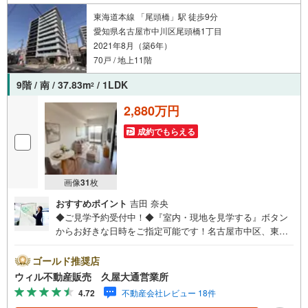
でもお気軽にご相談ください。
東海道本線 「尾頭橋」駅 徒歩9分
愛知県名古屋市中川区尾頭橋1丁目
2021年8月（築6年）
70戸 / 地上11階
9階 / 南 / 37.83m
/ 1LDK
2
2,880万円
成約でもらえる
画像
31
枚
おすすめポイント
吉田 奈央
◆ご見学予約受付中！◆『室内・現地を見学する』ボタン
からお好きな日時をご指定可能です！名古屋市中区、東
区、西区、中村区、中川区の直接のご売却依頼を数多くい
ただいている不動産仲介会社です。ネット上で分かる立地
ゴールド推奨店
環境はもちろん、過去にお任せいただいたお客様に現地の
ウィル不動産販売 久屋大通営業所
生の声をもとに住戸環境を提案致します。＼平日のお住ま
4.72
不動産会社レビュー 18件
い探しの方へ/弊社では平日にご内覧・契約など平日にお住