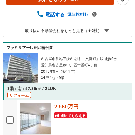
り）〇南西向きワイドバルコニー！＼2025年12月リフォー
ム済み！/〇キッチンコンロ、水栓交換〇フローリング、フ
ロアタイル貼！〇ハウスクリーニング！【弊社について】
電話する
（通話料無料）
定休日なしのウィルなら即日対応可能！住宅ローンや追加
リフォームのご相談も承ります！まずはお気軽にお問合せ
取り扱い不動産会社をもっと見る（
全
3
社
）
ください！
ファミリアーレ昭和橋公園
名古屋市営地下鉄名港線 「六番町」駅 徒歩9分
愛知県名古屋市中川区十番町4丁目
2015年9月（築11年）
34戸 / 地上9階
3階 / 南 / 57.85m
/ 2LDK
2
リフォーム
2,580万円
成約でもらえる