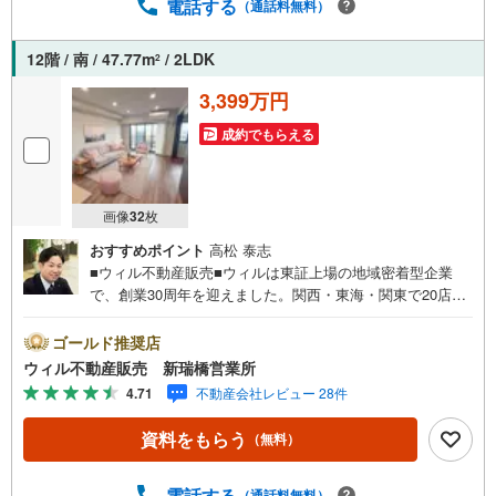
ければ、営業時間外でのご内覧にも対応いたします。ま
電話する
（通話料無料）
た、オンライン内覧や事前のLINE相談も可能です。●すぐ
の内覧も可能です●弊社は定休日なく営業しており、当日の
12階 / 南 / 47.77m
/ 2LDK
2
ご内覧も承ります。弊社で掲載している物件以外にもご紹
介可能ですので、一度ご相談ください。物件に関すること
3,399万円
はもちろん、住宅ローンなどの資金面やリフォームに関す
成約でもらえる
ることなど、お住まいに関するどんなことでもお気軽にご
相談ください。
画像
32
枚
おすすめポイント
高松 泰志
■ウィル不動産販売■ウィルは東証上場の地域密着型企業
で、創業30周年を迎えました。関西・東海・関東で20店舗
超えの営業所があり、エリア間で連携したお手伝いも可能
です。新瑞橋駅から徒歩1分の店舗には、キッズスペースや
ゴールド推奨店
おむつ替えスペースを完備しており、お子様連れのお客様
ウィル不動産販売 新瑞橋営業所
も安心してご利用いただけます。●平日のお住まい探しの方
4.71
不動産会社レビュー 28件
へ●弊社では平日にご内覧や契約を希望されるお客様のため
に、「平日会員制度」という割引プランをご用意していま
資料をもらう
（無料）
す。●お仕事で忙しい方へ●午前10時から午後7時まで、毎
日営業しております。事前にご予約いただければ、営業時
間外でのご内覧にも対応いたします。また、オンライン内
電話する
（通話料無料）