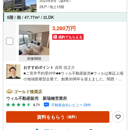
2023年8月（築4年）
28戸 / 地上15階
5階 / 南 / 47.77m
/ 2LDK
2
3,280万円
成約でもらえる
画像
35
枚
おすすめポイント
吉田 信之介
■ご見学予約受付中■■ウィル不動産販売■ウィルは東証上場
の地域密着型企業で、創業30周年を迎えました。関西・東
海・関東で20店舗超えの営業所があり、エリア間で連携し
たお手伝いも可能です。新瑞橋駅から徒歩1分の店舗には、
ゴールド推奨店
キッズスペースやおむつ替えスペースを完備しており、お
ウィル不動産販売 新瑞橋営業所
子様連れのお客様も安心してご利用いただけます。●平日の
4.71
不動産会社レビュー 28件
お住まい探しの方へ●弊社では平日にご内覧や契約を希望さ
れるお客様のために、「平日会員制度」という割引プラン
資料をもらう
（無料）
をご用意しています。●お仕事で忙しい方へ●午前10時から
午後7時まで、毎日営業しております。事前にご予約いただ