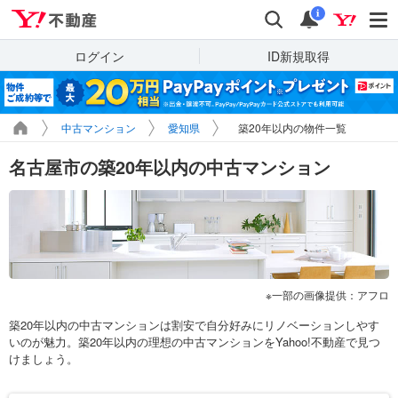
Yahoo!不動産
検索
通知
i
ログイン
ID新規取得
中古マンション
愛知県
築20年以内の物件一覧
名古屋市の築20年以内の中古マンション
一部の画像提供：アフロ
築20年以内の中古マンションは割安で自分好みにリノベーションしやす
いのが魅力。築20年以内の理想の中古マンションをYahoo!不動産で見つ
けましょう。