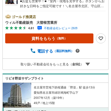
■お盆も営業中！■『室内・現地を見学する』ボタンからお
好きな日時をご指定可能です！＼名古屋市北区、守山区ご
売却依頼数1位（2023年レインズ調べ）/名古屋市北区、守
山区の直接のご売却依頼を数多くいただいている不動産仲
ゴールド推奨店
介会社です。ネット上で分かる立地環境はもちろん、過去
ウィル不動産販売 大曽根営業所
にお任せいただいたお客様に現地の生の声をもとに住戸環
4.61
不動産会社レビュー 26件
境を提案致します。＼平日のお住まい探しの方へ/弊社では
平日にご内覧・契約など平日にお住まい探しをされるお客
資料をもらう
（無料）
様にサービスをご用意しています。＼お仕事で忙しい方へ/
午前10時から午後7時まで”毎日”営業しています。事前にご
予約頂きましたら営業時間外でのご内覧もご対応いたしま
電話する
（通話料無料）
す。＼本物件の他にも気になる物件がある方へ/不動産業者
間で不動産情報が共有されているので、名古屋市全域や、
取り扱い不動産会社をもっと見る（
全
5
社
）
その他隣接エリアでもご内覧が可能です！ 【大曽根営業
所】○地下鉄名城線、JR中央線「大曽根」駅徒歩1分○お子
様が遊べるキッズスペースあり○定休日ございません
リビオ野並サザンブライト
名古屋市営地下鉄桜通線 「野並」駅 徒歩13分
愛知県名古屋市緑区鳴海町字山下
2007年12月（築19年）
49戸 / 地上15階