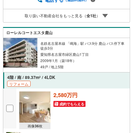
覧や事前のLINE相談も可能です。●すぐの内覧も可能です●
弊社は定休日なく営業しており、当日のご内覧も承りま
取り扱い不動産会社をもっと見る（
全
1
社
）
す。弊社で掲載している物件以外にもご紹介可能ですの
で、一度ご相談ください。●その他の相談もプロが対応●物
件に関することはもちろん、住宅ローンなどの資金面やリ
ローレルコートエスタ鹿山
フォームに関することなど、お住まいに関するどんなこと
でもお気軽にご相談ください。
名鉄名古屋本線 「鳴海」駅 バス9分 鹿山 バス停下車
徒歩3分
愛知県名古屋市緑区鹿山1丁目
2009年1月（築18年）
49戸 / 地上5階
4階 / 南 / 89.37m
/ 4LDK
2
リフォーム
2,580万円
成約でもらえる
画像
36
枚