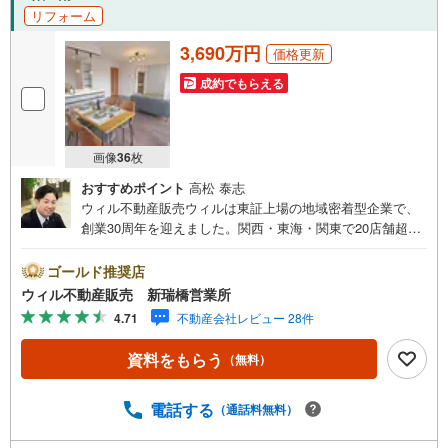
リフォーム
3,690万円
価格更新
成約でもらえる
画像
36
枚
おすすめポイント
高松 泰志
ウィル不動産販売ウィルは東証上場の地域密着型企業で、
創業30周年を迎えました。関西・東海・関東で20店舗超え
の営業所があり、エリア間で連携したお手伝いも可能で
す。新瑞橋駅から徒歩1分の店舗には、キッズスペースやお
ゴールド推奨店
むつ替えスペースを完備しており、お子様連れのお客様も
ウィル不動産販売 新瑞橋営業所
安心してご利用いただけます。平日のお住まい探しの方へ
4.71
不動産会社レビュー 28件
弊社では平日にご内覧や契約を希望されるお客様のため
に、「平日会員制度」という割引プランをご用意していま
資料をもらう
（無料）
す。お仕事で忙しい方へ午前10時から午後7時まで、毎日営
業しております。事前にご予約いただければ、営業時間外
でのご内覧にも対応いたします。また、オンライン内覧や
電話する
（通話料無料）
事前のLINE相談も可能です。すぐの内覧も可能です弊社は
定休日なく営業しており、当日のご内覧も承ります。弊社