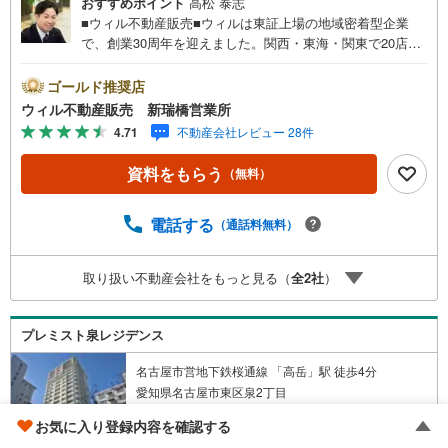
おすすめポイント
高松 泰志
■ウィル不動産販売■ウィルは東証上場の地域密着型企業
で、創業30周年を迎えました。関西・東海・関東で20店舗
超えの営業所があり、エリア間で連携したお手伝いも可能
です。新瑞橋駅から徒歩1分の店舗には、キッズスペースや
ゴールド推奨店
おむつ替えスペースを完備しており、お子様連れのお客様
ウィル不動産販売 新瑞橋営業所
も安心してご利用いただけます。●平日のお住まい探しの方
4.71
不動産会社レビュー 28件
へ●弊社では平日にご内覧や契約を希望されるお客様のため
に、「平日会員制度」という割引プランをご用意していま
資料をもらう
（無料）
す。●お仕事で忙しい方へ●午前10時から午後7時まで、毎
日営業しております。事前にご予約いただければ、営業時
間外でのご内覧にも対応いたします。また、オンライン内
電話する
（通話料無料）
覧や事前のLINE相談も可能です。●すぐの内覧も可能です●
弊社は定休日なく営業しており、当日のご内覧も承りま
取り扱い不動産会社をもっと見る（
全
2
社
）
す。弊社で掲載している物件以外にもご紹介可能ですの
で、一度ご相談ください。●その他の相談もプロが対応●物
件に関することはもちろん、住宅ローンなどの資金面やリ
プレミスト泉レジデンス
フォームに関することなど、お住まいに関するどんなこと
でもお気軽にご相談ください。
名古屋市営地下鉄桜通線 「高岳」駅 徒歩4分
愛知県名古屋市東区泉2丁目
2016年2月（築11年）
お気に入り登録内容を確認する
70戸 / 地上19階