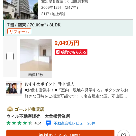
愛知県名古屋市守山区川村町
2009年12月（築17年）
21戸 / 地上8階
7階 / 南東 / 70.09m
/ 3LDK
2
リフォーム
2,049万円
成約でもらえる
画像
34
枚
おすすめポイント
田中 颯人
■お盆も営業中！■『室内・現地を見学する』ボタンからお
好きな日時をご指定可能です！＼名古屋市北区、守山区ご
売却依頼数1位（2023年レインズ調べ）/名古屋市北区、守
山区の直接のご売却依頼を数多くいただいている不動産仲
ゴールド推奨店
介会社です。ネット上で分かる立地環境はもちろん、過去
ウィル不動産販売 大曽根営業所
にお任せいただいたお客様に現地の生の声をもとに住戸環
4.61
不動産会社レビュー 26件
境を提案致します。＼平日のお住まい探しの方へ/弊社では
平日にご内覧・契約など平日にお住まい探しをされるお客
資料をもらう
（無料）