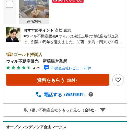
画像
34
枚
おすすめポイント
高松 泰志
■ウィル不動産販売■ウィルは東証上場の地域密着型企業
で、創業30周年を迎えました。関西・東海・関東で20店舗
超えの営業所があり、エリア間で連携したお手伝いも可能
です。新瑞橋駅から徒歩1分の店舗には、キッズスペースや
ゴールド推奨店
おむつ替えスペースを完備しており、お子様連れのお客様
ウィル不動産販売 新瑞橋営業所
も安心してご利用いただけます。●平日のお住まい探しの方
4.71
不動産会社レビュー 28件
へ●弊社では平日にご内覧や契約を希望されるお客様のため
に、「平日会員制度」という割引プランをご用意していま
資料をもらう
（無料）
す。●お仕事で忙しい方へ●午前10時から午後7時まで、毎
日営業しております。事前にご予約いただければ、営業時
間外でのご内覧にも対応いたします。また、オンライン内
電話する
（通話料無料）
覧や事前のLINE相談も可能です。●すぐの内覧も可能です●
弊社は定休日なく営業しており、当日のご内覧も承りま
取り扱い不動産会社をもっと見る（
全
3
社
）
す。弊社で掲載している物件以外にもご紹介可能ですの
で、一度ご相談ください。●その他の相談もプロが対応●物
件に関することはもちろん、住宅ローンなどの資金面やリ
オープンレジデンシア金山マークス
フォームに関することなど、お住まいに関するどんなこと