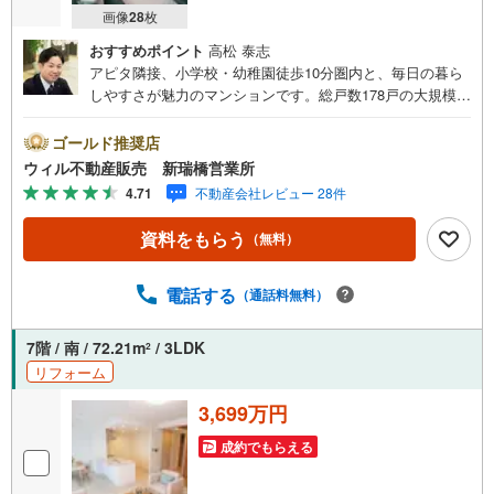
画像
28
枚
おすすめポイント
高松 泰志
アピタ隣接、小学校・幼稚園徒歩10分圏内と、毎日の暮ら
しやすさが魅力のマンションです。総戸数178戸の大規模レ
ジデンスで、平面駐車場1台付。お車を使うご家庭にも嬉し
い住環境が整っています。お部屋は2015年築の3LDK・オー
ゴールド推奨店
ル電化住宅で、室内ハウスクリーニング済み。さらに下階
ウィル不動産販売 新瑞橋営業所
がエントランスのため、小さなお子様のいるご家庭でも足
4.71
不動産会社レビュー 28件
音を気にしすぎず暮らしやすいのも魅力です。
資料をもらう
（無料）
電話する
（通話料無料）
7階 / 南 / 72.21m
/ 3LDK
2
リフォーム
3,699万円
成約でもらえる