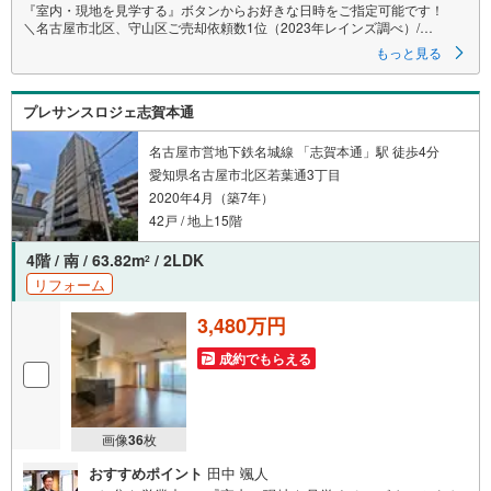
『室内・現地を見学する』ボタンからお好きな日時をご指定可能です！
＼名古屋市北区、守山区ご売却依頼数1位（2023年レインズ調べ）/
名古屋市北区、守山区の直接のご売却依頼を数多くいただいている不動産
もっと見る
仲介会社です。
ネット上で分かる立地環境はもちろん、過去にお任せいただいたお客様に
現地の生の声をもとに住戸環境を提案致します。
プレサンスロジェ志賀本通
＼平日のお住まい探しの方へ/
弊社では平日にご内覧・契約など平日にお住まい探しをされるお客様にサ
名古屋市営地下鉄名城線 「志賀本通」駅 徒歩4分
ービスをご用意しています。
愛知県名古屋市北区若葉通3丁目
2020年4月（築7年）
＼お仕事で忙しい方へ/
午前10時から午後7時まで”毎日”営業しています。事前にご予約頂きました
42戸 / 地上15階
ら営業時間外でのご内覧もご対応いたします。
4階 / 南 / 63.82m
/ 2LDK
2
＼本物件の他にも気になる物件がある方へ/
リフォーム
不動産業者間で不動産情報が共有されているので、名古屋市全域や、その
他隣接エリアでもご内覧が可能です！
3,480万円
【大曽根営業所】
成約でもらえる
○地下鉄名城線、JR中央線「大曽根」駅徒歩1分
○お子様が遊べるキッズスペースあり
○定休日ございません
画像
36
枚
おすすめポイント
田中 颯人