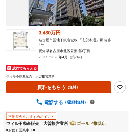
3,480万円
名古屋市営地下鉄名城線 「志賀本通」駅 徒歩
4分
愛知県名古屋市北区若葉通3丁目
2LDK / 2020年4月（築7年）
成約でもらえる
ウィル不動産販売 大曽根営業所
資料をもらう
（無料）
電話する
（通話料無料）
不動産会社おすすめポイント
ウィル不動産販売 大曽根営業所
ゴールド推奨店
■お盆も営業中！■