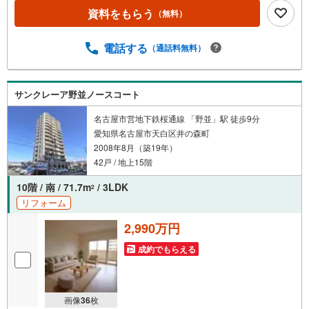
まい探しをされるお客様にサービスをご用意しています。
資料をもらう
（無料）
＼お仕事で忙しい方へ/午前10時から午後7時まで”毎日”営業
しています。事前にご予約頂きましたら営業時間外でのご
内覧もご対応いたします。＼本物件の他にも気になる物件
電話する
（通話料無料）
がある方へ/不動産業者間で不動産情報が共有されているの
で、名古屋市全域や、その他隣接エリアでもご内覧が可能
です！ 【ウィル不動産販売 久屋大通営業所】◎地下鉄
サンクレーア野並ノースコート
「栄」駅「久屋大通」駅7A出口から徒歩1分◎お子様が遊
べるキッズスペースあり◎営業時間 10:00～19:00（定休日
名古屋市営地下鉄桜通線 「野並」駅 徒歩9分
無し）
愛知県名古屋市天白区井の森町
2008年8月（築19年）
42戸 / 地上15階
10階 / 南 / 71.7m
/ 3LDK
2
リフォーム
2,990万円
成約でもらえる
画像
36
枚