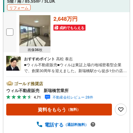
5階 / 南 / 85.55m
/ 3LDK
2
リフォーム
2,648万円
成約でもらえる
画像
36
枚
おすすめポイント
高松 泰志
■ウィル不動産販売■ウィルは東証上場の地域密着型企業
で、創業30周年を迎えました。新瑞橋駅から徒歩1分の店舗
には、キッズスペースやおむつ替えスペースを完備してお
り、お子様連れのお客様も安心してご利用いただけます。●
ゴールド推奨店
平日のお住まい探しの方へ●弊社では平日にご内覧や契約を
ウィル不動産販売 新瑞橋営業所
希望されるお客様のために、「平日会員制度」という割引
4.71
不動産会社レビュー 28件
プランをご用意しています。●お仕事で忙しい方へ●午前10
時から午後7時まで、毎日営業しております。事前にご予約
資料をもらう
（無料）
いただければ、営業時間外でのご内覧にも対応いたしま
す。また、オンライン内覧や事前のLINE相談も可能です。
●すぐの内覧も可能です●弊社は定休日なく営業しており、
電話する
（通話料無料）
当日のご内覧も承ります。弊社で掲載している物件以外に