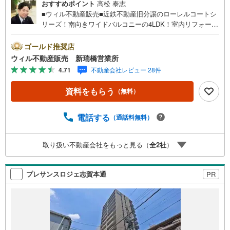
おすすめポイント
高松 泰志
■ウィル不動産販売■近鉄不動産旧分譲のローレルコートシ
リーズ！南向きワイドバルコニーの4LDK！室内リフォーム
済です！定休日なしのウィルなら即日対応可能！----------
【近鉄不動産旧分譲ローレルコートシリーズ】南向きのワ
ゴールド推奨店
イドバルコニーで採光良好です。横長リビングは開放感が
ウィル不動産販売 新瑞橋営業所
あります。アウトポール設計で家具の配置がしやすいプラ
4.71
不動産会社レビュー 28件
ンペット飼育可能（細則あり）、オートロック、宅配ボッ
クスありリフォーム済み物件のためすぐに生活を始められ
資料をもらう
（無料）
ます。旭出小学校徒歩4分のためお子様の通学も安心です。
徒歩圏内に買物施設あり。公園が複数あり、緑の多い住環
境です。【弊社について】定休日なしのウィルなら即日対
電話する
（通話料無料）
応可能！住宅ローン、追加リフォームのご相談も承りま
す！まずはお気軽にお問合せください！
取り扱い不動産会社をもっと見る（
全
2
社
）
プレサンスロジェ志賀本通
PR