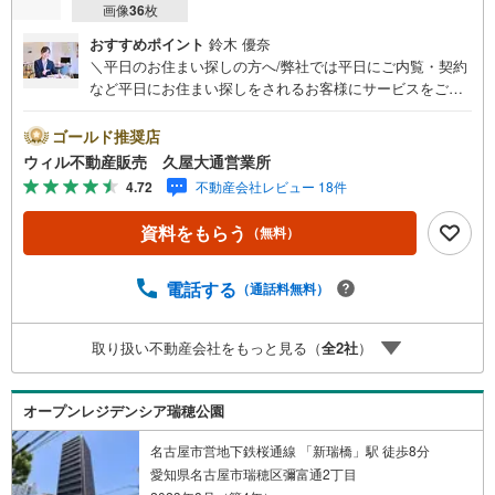
画像
36
枚
おすすめポイント
鈴木 優奈
＼平日のお住まい探しの方へ/弊社では平日にご内覧・契約
など平日にお住まい探しをされるお客様にサービスをご用
意しています。＼お仕事で忙しい方へ/午前10時から午後7
時まで”毎日”営業しています。事前にご予約頂きましたら営
ゴールド推奨店
業時間外でのご内覧もご対応いたします。＼本物件の他に
ウィル不動産販売 久屋大通営業所
も気になる物件がある方へ/不動産業者間で不動産情報が共
4.72
不動産会社レビュー 18件
有されているので、名古屋市全域や、その他隣接エリアで
もご内覧が可能です！ 【ウィル不動産販売 久屋大通営業
資料をもらう
（無料）
所】◎地下鉄東山線「栄」駅7A出口から徒歩1分、名城線
「久屋大通」駅7A出口から徒歩1分◎お子様が遊べるキッ
ズスペースあり◎営業時間 10:00～19:00（定休日無し） 上
電話する
（通話料無料）
記時間はお電話が繋がりやすくなっております。ぜひお気
軽にご連絡下さい！現地を見学される場合は「室内・現地
取り扱い不動産会社をもっと見る（
全
2
社
）
を見学する（無料）」ボタンよりご希望の日時をご記入い
ただけますとスムーズにご案内が可能です。
オープンレジデンシア瑞穂公園
名古屋市営地下鉄桜通線 「新瑞橋」駅 徒歩8分
愛知県名古屋市瑞穂区彌富通2丁目