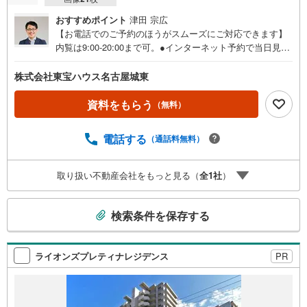
おすすめポイント
津田 宗広
【お電話でのご予約のほうがスムーズにご対応できます】
内覧は9:00-20:00まで可。●インターネット予約で当日見学
が可能です●（1）［室内・現地を見学する］をクリック
（2）本日～4日以内をご希望の方は「ご要望・ご質問欄」
株式会社東宝ハウス名古屋城東
に希望日時をご記入ください！《東宝ハウス名古屋城東の
こだわり》スタッフ一同、すべてのお客様に対して、自分
資料をもらう
（無料）
の家族や仲の良い友人に対するときと同じ気持ちで接客さ
せていただいています。お客様ひとりひとりが理想の住宅
電話する
（通話料無料）
と出会い、住宅ローンやその他のサービスの内容にもご満
足いただき、ご納得されるまで、お付き合いをさせていた
だきます。私たちが携わる不動産ビジネスでは安全で安心
取り扱い不動産会社をもっと見る（
全
1
社
）
な取引を実現することはプロとしての使命です。営業スタ
ッフを管理職が常にサポートする体制で、ダブルチェック
こ
はもちろん何度も報告と確認を繰り返し、取引の安全性を
検索条件を保存する
の
追求しています。ご覧いただきありがとうございます！
検
索
ライオンズプレティナレジデンス
PR
条
件
で