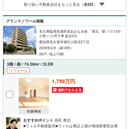
取り扱い不動産会社をもっと見る（
全
2
社
）
で掲載している物件以外にもご紹介可能ですので、一度ご
相談ください。その他の相談もプロが対応物件に関するこ
とはもちろん、住宅ローンなどの資金面やリフォームに関
グランマノワール南陽
することなど、お住まいに関するどんなことでもお気軽に
ご相談ください。
名古屋臨海高速鉄道あおなみ線 「港北」駅 バス12分
小西 バス停下車 徒歩2分
愛知県名古屋市港区小賀須3丁目
2009年4月（築18年）
28戸 / 地上10階
3階 / 南 / 74.38m
/ 2LDK
2
リフォーム
1,799万円
成約でもらえる
画像
36
枚
おすすめポイント
高松 泰志
■ウィル不動産販売■ウィルは東証上場の地域密着型企業