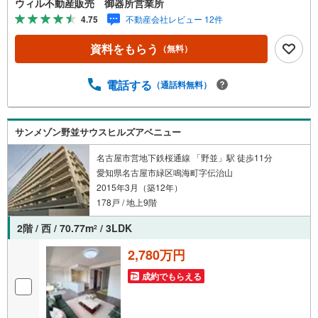
ウィル不動産販売 御器所営業所
フォーム相談も承ります弊社にはリフォーム部門がござい
4.75
不動産会社レビュー 12件
ます。年間600件超の施工実績があるため、100万円以下の
簡易工事から1000万円超のリノベーション工事まで、あら
資料をもらう
（無料）
ゆるご要望にご対応できます。名古屋市内にリフォームモ
デルもございます！「壁紙を張り替えたらいくらくらいか
かる？」「キッチンを対面にすることはできる？」「リノ
電話する
（通話料無料）
ベーション向きの物件を探したい」など、お気軽にご相談
くださいませ
サンメゾン野並サウスヒルズアベニュー
名古屋市営地下鉄桜通線 「野並」駅 徒歩11分
愛知県名古屋市緑区鳴海町字伝治山
2015年3月（築12年）
178戸 / 地上9階
2階 / 西 / 70.77m
/ 3LDK
2
2,780万円
成約でもらえる