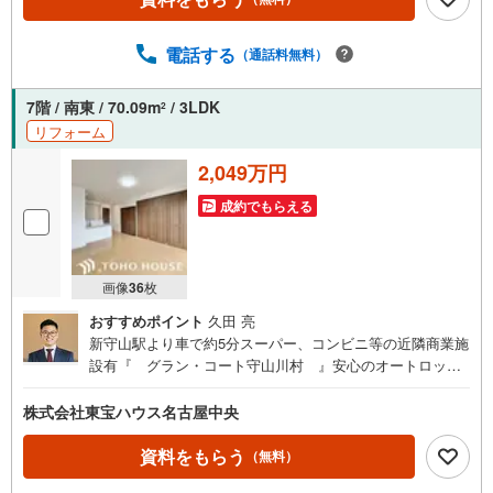
様にサービスをご用意しています。＼お仕事で忙しい方へ/
午前10時から午後7時まで”毎日”営業しています。事前にご
予約頂きましたら営業時間外でのご内覧もご対応いたしま
電話する
（通話料無料）
す。＼本物件の他にも気になる物件がある方へ/不動産業者
間で不動産情報が共有されているので、名古屋市全域や、
7階 / 南東 / 70.09m
/ 3LDK
2
その他隣接エリアでもご内覧が可能です！ 【大曽根営業
リフォーム
所】○地下鉄名城線、JR中央線「大曽根」駅徒歩1分○お子
様が遊べるキッズスペースあり○定休日ございません
2,049万円
成約でもらえる
画像
36
枚
おすすめポイント
久田 亮
新守山駅より車で約5分スーパー、コンビニ等の近隣商業施
設有『 グラン・コート守山川村 』安心のオートロック
～便利な宅配ボックス付～ 3口コンロ付のキッチン！お料
理の効率もアップ 浴室乾燥機・追焚機能付 バスタイムも快
株式会社東宝ハウス名古屋中央
適に 豊富な収納スペースですっきりとした暮らしを 約15.6
帖のLDKで家族団らんのひと時を 防犯面も安心のTVモニタ
資料をもらう
（無料）
ー付インターホン完備 お子様も憧れの個室が持てる3LDK