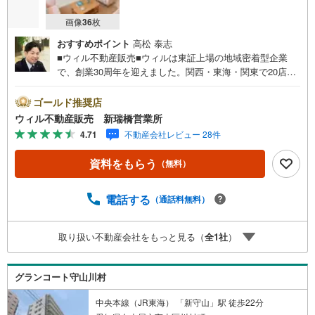
画像
36
枚
おすすめポイント
高松 泰志
■ウィル不動産販売■ウィルは東証上場の地域密着型企業
で、創業30周年を迎えました。関西・東海・関東で20店舗
超えの営業所があり、エリア間で連携したお手伝いも可能
です。新瑞橋駅から徒歩1分の店舗には、キッズスペースや
ゴールド推奨店
おむつ替えスペースを完備しており、お子様連れのお客様
ウィル不動産販売 新瑞橋営業所
も安心してご利用いただけます。●平日のお住まい探しの方
4.71
不動産会社レビュー 28件
へ●弊社では平日にご内覧や契約を希望されるお客様のため
に、「平日会員制度」という割引プランをご用意していま
資料をもらう
（無料）
す。●お仕事で忙しい方へ●午前10時から午後7時まで、毎
日営業しております。事前にご予約いただければ、営業時
間外でのご内覧にも対応いたします。また、オンライン内
電話する
（通話料無料）
覧や事前のLINE相談も可能です。●すぐの内覧も可能です●
弊社は定休日なく営業しており、当日のご内覧も承りま
取り扱い不動産会社をもっと見る（
全
1
社
）
す。弊社で掲載している物件以外にもご紹介可能ですの
で、一度ご相談ください。●その他の相談もプロが対応●物
件に関することはもちろん、住宅ローンなどの資金面やリ
グランコート守山川村
フォームに関することなど、お住まいに関するどんなこと
でもお気軽にご相談ください。
中央本線（JR東海） 「新守山」駅 徒歩22分