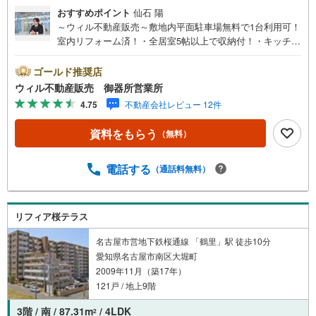
おすすめポイント
仙石 陽
～ウィル不動産販売～敷地内平面駐車場無料で1台利用可！
室内リフォーム済！・全居室5帖以上で収納付！・キッチ
ン、浴室、洗面が固まった家事動線良好なお住まい・南側
に遮るものはなく陽当たり良好！・フィール野並店徒歩2
ゴールド推奨店
分！スーパーなどの生活施設至近の立地！・小学校徒歩7
ウィル不動産販売 御器所営業所
分！子育てに最適な立地です！～～毎日夜7時まで営業！当
4.75
不動産会社レビュー 12件
社は毎日営業しております。水曜や土日祝日でもご対応可
能です。朝10時～夜7時までが営業時間ですが、事前にご希
資料をもらう
（無料）
望いただけましたら、時間外のご対応も可能です。お仕事
終わりにご相談に来店されるお客様も多くいらっしゃいま
す！お気軽にご相談ください。
電話する
（通話料無料）
リフィア桜テラス
名古屋市営地下鉄桜通線 「鶴里」駅 徒歩10分
愛知県名古屋市南区大堀町
2009年11月（築17年）
121戸 / 地上9階
3階 / 南 / 87.31m
/ 4LDK
2