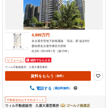
通
知
を
受
け
取
る
4,999万円
・
名古屋市営地下鉄桜通線 「高岳」駅 徒歩9分
条
愛知県名古屋市東区代官町
件
2LDK / 2014年1月（築13年）
を
マ
リフォーム
成約でもらえる
イ
ウィル不動産販売 久屋大通営業所
ペ
資料をもらう
ー
（無料）
ジ
に
電話する
（通話料無料）
保
存
不動産会社おすすめポイント
す
ウィル不動産販売 久屋大通営業所
ゴールド推奨店
る