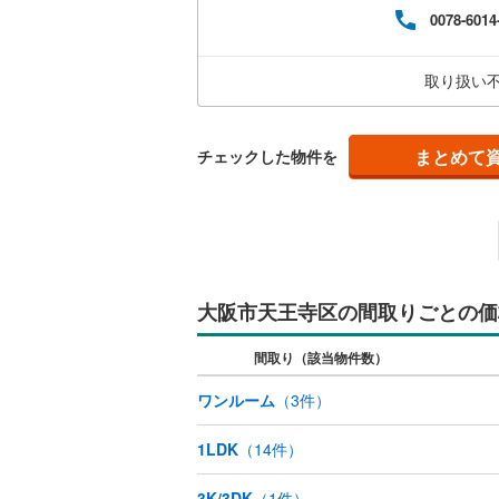
好！
0078-6014
チン
共用施設
藤井寺市
でご
ます
コンシェ
四條畷市
取り扱い
【営
阪南市
(
3
設備
まとめて
チェックした物件を
豊能郡能
床暖房
（
泉南郡田
南河内郡
間取り、居室
バリアフ
大阪市天王寺区の間取りごとの価
間取り（該当物件数）
LD
ワンルーム
（
3
件）
リビング
（
0
）
1LDK
（
14
件）
キッチン
3K/3DK
（
1
件）