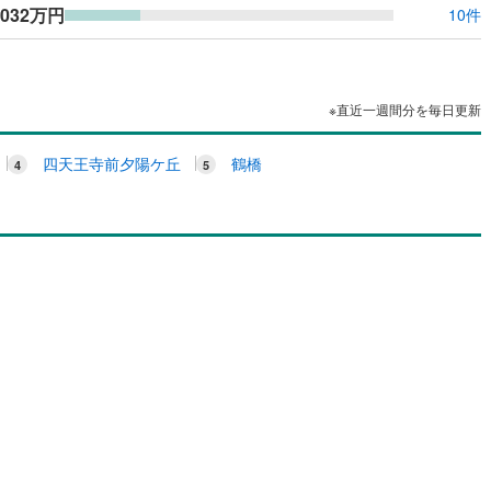
,032万円
10件
応
ン内見(相談)可
（
1
）
IT重説可
（
1
）
※直近一週間分を毎日更新
ン対応とは？
四天王寺前夕陽ケ丘
鶴橋