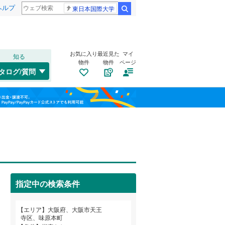
ヘルプ
東日本国際大学
検索
お気に入り
最近見た
マイ
知る
物件
物件
ページ
大阪環状線
(
1
)
タログ/質問
片町線
(
0
)
此花区
生玉前町
(
34
(
5
)
)
福島
東西線
(
0
)
旭区
上汐
(
(
17
4
)
)
栃木
群馬
山梨
山陽新幹線
(
0
)
西区
餌差町
(
251
(
1
)
)
浪速区
勝山
自転車置き場
(
12
(
105
)
)
（
0
）
OsakaMetro御堂筋線
(
0
)
鶴見区
空堀町
バイク置き場
(
(
34
1
)
)
（
0
）
OsakaMetro中央線
(
0
)
指定中の検索条件
生野区
細工谷
防犯カメラ
(
(
35
3
)
)
（
0
）
和歌山
東住吉区
玉造本町
(
(
33
1
)
)
エリア
大阪府、大阪市天王
近鉄信貴線
(
0
)
寺区、味原本町
平野区
堂ケ芝
(
(
35
1
)
)