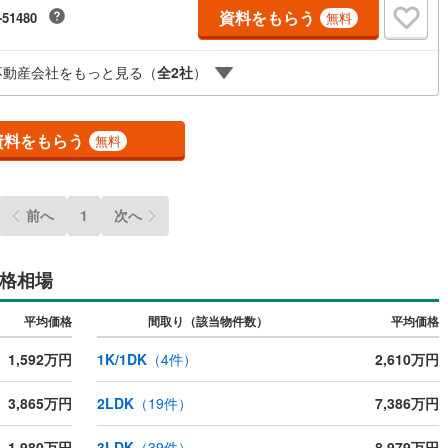
■全居室に窓あり！光と取り込めます！■お料理しやすい魅力のL字型キッ
資料をもらう
-51480
無料
！【弊社の特徴】■お車でのご来場も可能です。周辺のコインパーキングま
(
6
)
東大阪市
(
83
)
案内致しますので、担当者にお声がけください。■キッズスペースもござい
ので、小さなお子様がいらっしゃるご家庭もお気軽にご来場ください！
ルジュサービス
（
0
）
キッズルーム
（
0
）
(
6
)
交野市
(
15
)
不動産会社をもっと見る（
全
2
社
）
業日】定休日はございません。水曜日も営業しております。
)
三島郡島本町
(
10
)
資料をもらう
無料
勢町
(
0
)
泉北郡忠岡町
(
2
)
0
）
オール電化
（
0
）
尻町
(
0
)
泉南郡岬町
(
1
)
前へ
1
次へ
河南町
(
0
)
南河内郡千早赤阪村
(
0
)
全体
リー住宅
（
0
）
格相場
平均価格
間取り（該当物件数）
平均価格
1,592万円
1K/1DK
（
4
件）
2,610万円
ダイニング15畳以上
3,865万円
2LDK
（
19
件）
7,386万円
1,980万円
3LDK
（
39
件）
8,979万円