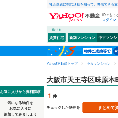
社会課題に挑む活動を知って、共感できる支
IDでもっ
ログイン
借りる
北海道
JR
北海道
東海道本線
こだわり条件
リフォーム、
賃貸住宅
新築マンション
中古マンシ
桜島線
(
0
)
リノベー
大阪市
都島区
味原町
(
(
1
2
東北
青森
（
1
）
阪和線
(
0
)
西淀川区
生玉町
(
1
関東
東京
おおさか
Yahoo!不動産トップ
中古マンション
共用設備
淀川区
上之宮町
(
2
港区
逢阪
宅配ボッ
(
(
55
1
)
)
信越・北陸
新潟
地下鉄
大阪市天王寺区味原本
OsakaM
東成区
空清町
トランク
(
(
3
1
OsakaMe
東海
愛知
お気に入りから資料請求
1
件
中央区
国分町
駐車場空
(
(
3
3
OsakaMe
気になる物件を
（
0
）
近畿
大阪
阿倍野区
四天王寺
まとめて
チェックした物件を
お気に入りに
私鉄・その他
近鉄大阪
追加してみましょう
管理・管理規
西成区
玉造元町
(
1