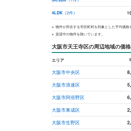
独立型キ
4LDK
（
2
件）
1
浴室
物件が所在する市区町村を対象とした平均価格
賃貸中の物件を除いています。
浴室乾燥
大阪市天王寺区の周辺地域の価格
バルコニー、
エリア
ルーフバ
大阪市中央区
8
収納
大阪市浪速区
5
ウォーク
（
1
）
大阪市阿倍野区
6
大阪市東成区
2
販売、価格、
即入居可
大阪市生野区
2