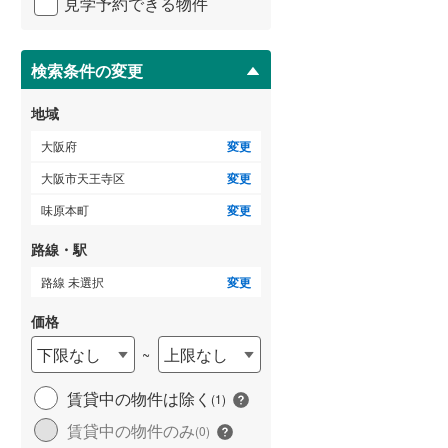
見学予約できる物件
ペ
ー
泉南市
(
4
)
ジ
に
検索条件の変更
ゲストルーム
（
0
）
大阪狭山市
(
38
)
保
存
豊能郡豊能町
(
0
)
地域
す
る
泉南郡熊取町
(
2
)
大阪府
変更
ＴＶモニタ付インターホン
大阪市天王寺区
変更
南河内郡太子町
（
0
）
(
0
)
味原本町
変更
路線・駅
路線 未選択
変更
価格
下限なし
上限なし
~
賃貸中の物件は除く
(
1
)
賃貸中の物件のみ
(
0
)