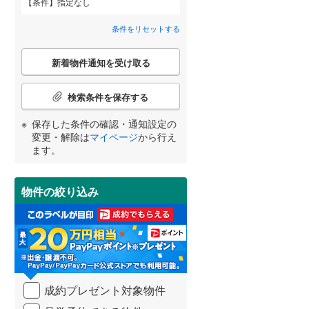
条件
指定なし
近鉄道明寺線
(
0
)
筆ケ崎町
(
10
)
条件をリセットする
東区
京阪本線
(
21
(
)
0
)
夕陽丘町
(
2
)
こ
阪急京都本線
(
0
)
北区
(
40
)
新着物件通知を受け取る
の
宮崎
鹿児島
沖縄
検
阪急宝塚本線
(
0
)
2階以上
（
1
）
索
検索条件を保存する
条
阪神なんば線
(
0
)
件
池田市
(
25
)
保存した条件の確認・通知設定の
最上階
（
0
）
で
南海高師浜線
(
0
)
変更・解除は
マイページ
から行え
通
する
る
高槻市
(
60
)
条件をリセットする
条件をリセットする
条件をリセットする
条件をリセットする
条件をリセットする
条件をリセットする
ます。
知
阪堺電気軌道阪堺線
(
0
)
を
枚方市
(
142
)
南海汐見橋線
(
0
)
受
制震構造
（
0
）
物件の絞り込み
け
泉佐野市
(
1
)
大阪モノレール線
(
0
)
取
低層マンション（4階建て以
る
河内長野市
(
24
)
下）
（
0
）
水間鉄道
(
0
)
・
条
和泉市
(
22
)
件
を
羽曳野市
(
15
)
成約プレゼント対象物件
マ
小学校まで1km以内
（
1
）
イ
高石市
(
5
)