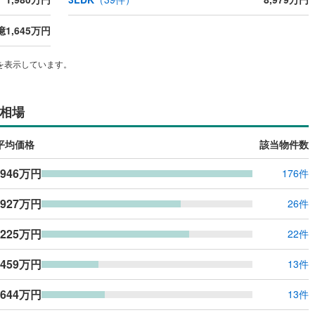
ッチン
（
0
）
対面キッチン
（
0
）
億1,645万円
を表示しています。
機あり
（
0
）
浴室に窓あり
（
0
）
相場
庭
平均価格
該当物件数
ルコニー
（
0
）
専用庭
（
0
）
,946万円
176件
,927万円
26件
インクローゼット
,225万円
22件
,459万円
13件
契約、入居関連など
能
（
0
）
,644万円
13件