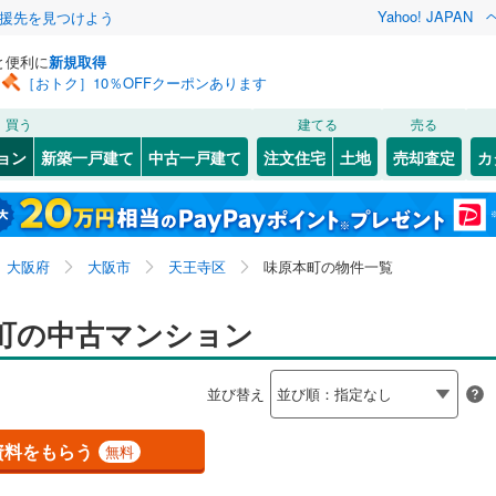
Yahoo! JAPAN
援先を見つけよう
と便利に
新規取得
［おトク］10％OFFクーポンあります
検索条件を保存しました
買う
建てる
売る
（JR西日本）
(
0
)
関西本線（JR西日本）
(
0
)
リノベーション
ョン
新築一戸建て
中古一戸建て
注文住宅
土地
売却査定
カ
この検索条件の新着物件通知は、
マイページ
から設定できます。
福知山線
(
0
)
ション・リフォーム
築古・築30年以上
（
1
）
04
)
)
福島区
味原本町
(
115
(
1
)
)
岩手
宮城
秋田
山形
関西空港線
(
0
)
5
(
70
)
)
東淀川区
石ケ辻町
(
(
90
2
)
)
大阪府、大阪市天王寺区、味原本町
神奈川
埼玉
千葉
茨城
東線
(
0
)
東海道新幹線
(
0
)
大阪府
大阪市
天王寺区
味原本町の物件一覧
65
(
2
)
)
北区
上本町
(
426
(
7
)
)
クスあり
（
0
）
大正区
小橋町
24時間ゴミ出し可
(
(
30
4
)
)
（
0
）
長野
富山
石川
福井
町の中古マンション
etro長堀鶴見緑地線
(
0
)
OsakaMetro今里筋線
(
0
)
検索条件を保存する
ルーム
6
)
)
（
0
）
城東区
烏ケ辻
エレベーター
(
(
94
1
)
)
（
1
）
tro谷町線
(
1
)
OsakaMetro四つ橋線
(
0
)
閉じる
閉じる
お気に入りリストを見る
お気に入りリストを見る
閉じる
閉じる
岐阜
静岡
三重
並び替え
きあり（近隣を含む）
33
)
)
天王寺区
小宮町
オートロック
(
1
(
)
115
（
)
0
）
マイページ
tro千日前線
(
1
)
OsakaMetro堺筋線
(
0
)
兵庫
京都
滋賀
奈良
(
(
41
2
)
)
住吉区
清水谷町
(
31
(
1
)
)
資料をもらう
無料
線
(
1
)
近鉄奈良線
(
1
)
約
9
(
1
)
)
住之江区
大道
(
20
)
(
83
)