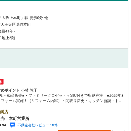
島根
岡山
広島
山口
阪線
(
0
)
近鉄長野線
(
0
)
(
2
)
悲田院町
(
2
)
（
0
）
24時間有人管理
（
0
）
はんな線
(
0
)
中区
近鉄西信貴ケーブル
(
28
)
(
0
)
香川
愛媛
高知
「大阪上本町」駅 徒歩9分 他
)
南河堀町
(
4
)
保存した条件を見る
建ち方、日当たり
市天王寺区味原本町
線
(
0
)
京阪中之島線
(
0
)
南区
(
39
)
月（築41年）
)
佐賀
長崎
熊本
大分
線
(
0
)
阪急神戸本線
(
0
)
1
）
南向き（南東・南西含む）
)
/ 地上5階
（
0
）
線
(
0
)
阪神本線
(
0
)
(
6
)
豊中市
(
131
)
戸なし
（
0
）
メゾネット
（
0
）
妙見線
(
0
)
南海線
(
0
)
この条件で検索する
この条件で検索する
この条件で検索する
この条件で検索する
この条件で検索する
この条件で検索する
市区町村以下を選択
市区町村を選択す
駅を選択する
93
)
泉大津市
(
9
)
川線
(
0
)
南海高野線
(
0
)
施工・品質・工法関連
4
)
守口市
(
36
)
軌道上町線
(
0
)
南海空港線
(
0
)
（
0
）
免震構造
（
0
）
る
1
)
八尾市
(
38
)
線
(
0
)
OsakaMetroニュートラム
(
0
)
すめポイント
小林 敦子
総戸数200以上）
タワー（20階建て以上）
（
0
）
ル不動産販売■・ファミリークロゼット＋SIC付きで収納充実！■2026年8
(
35
)
寝屋川市
(
46
)
公園都市モノレール
(
0
)
北大阪急行電鉄
(
0
)
リフォーム実施！【リフォーム内容】・間取り変更・キッチン新調・トイ
調・ユニットバス新調・洗面台新調・フローリング張替え・フロアタイル
6
)
大東市
(
11
)
え・クロス張替え・ファミクロ新設・照明ダウンライト新設・シューズボ
奨店
ス新設・分電盤交換・洗濯パン新調など。■周辺は買い物施設や医療機関、
販売 本町営業所
8
)
柏原市
(
3
)
など生活環境が整っています！■小学校徒歩7分/中学校徒歩6分で通学安
駅が始発駅
（
0
）
海まで2km以内
（
0
）
不動産会社レビュー 18件
4.94
1フロア4邸の落ち着いた住環境！■3LDK！■東向き角住戸で採光・通風良
4
)
摂津市
(
21
)