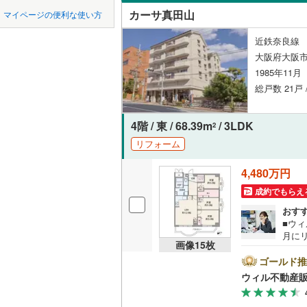
中国
鳥取
近鉄南大
カーサ真田山
マイページの便利な使い方
東高津町
ペット可
堺市
堺区
近鉄けい
(
75
)
四国
徳島
近鉄奈良線 
舟橋町
(
1
配置、向き、
大阪府大阪
京阪交野
西区
(
38
)
1985年11
伶人町
(
2
九州・沖縄
福岡
阪急千里
角住戸
（
美原区
(
0
総戸数 21戸 
阪急箕面
大阪府のそのほ
岸和田市
4階 / 東 / 68.39m
/ 3LDK
階下に住
2
能勢電鉄
かの地域
0
0
0
0
0
0
リフォーム
吹田市
(
1
該当物件
該当物件
該当物件
該当物件
該当物件
該当物件
件
件
件
件
件
件
南海多奈
構造・規模・
4,480万円
貝塚市
(
1
阪堺電気
耐震構造
成約でもらえ
茨木市
(
7
南海泉北
おす
大規模（
■ウィ
富田林市
（
0
）
国際文化
月に
画像
15
枚
レ新
松原市
(
3
張替
ゴールド推
立地
ック
ウィル不動産
箕面市
(
4
公園
最寄りの
心！■
門真市
(
1