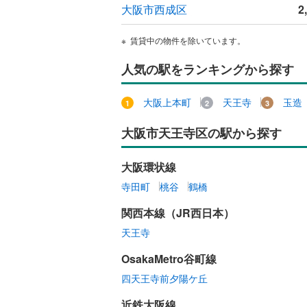
大阪市西成区
2
オンライン対
オンライ
賃貸中の物件を除いています。
人気の駅をランキングから探す
オンライ
大阪上本町
天王寺
玉造
大阪市天王寺区の駅から探す
大阪環状線
寺田町
桃谷
鶴橋
関西本線（JR西日本）
天王寺
OsakaMetro谷町線
四天王寺前夕陽ケ丘
近鉄大阪線