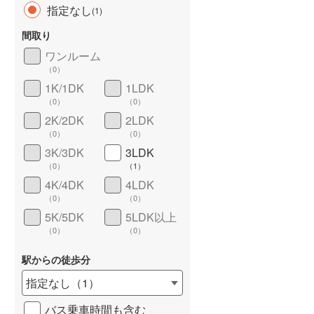
指定なし
(
1
)
間取り
ワンルーム
（
0
）
1K/1DK
1LDK
（
0
）
（
0
）
2K/2DK
2LDK
（
0
）
（
0
）
ワイドバルコニー
（
0
）
3K/3DK
3LDK
（
0
）
（
1
）
4K/4DK
4LDK
（
0
）
（
0
）
5K/5DK
5LDK以上
（
0
）
（
0
）
駅からの徒歩分
指定なし
（
1
）
バス乗車時間も含む