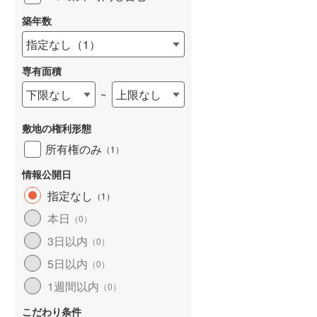
築年数
指定なし
（
1
）
専有面積
詳しく見る
下限なし
上限なし
~
敷地の権利形態
所有権のみ
（
1
）
情報公開日
指定なし
（
1
）
本日
（
0
）
3日以内
（
0
）
5日以内
（
0
）
1週間以内
（
0
）
こだわり条件