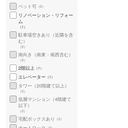
ペット可
（
0
）
リノベーション・リフォー
ム
（
1
）
駐車場空きあり（近隣を含
む）
（
0
）
南向き（南東・南西含む）
（
0
）
2階以上
（
1
）
エレベーター
（
1
）
タワー（20階建て以上）
（
0
）
低層マンション（4階建て
以下）
（
0
）
宅配ボックスあり
（
0
）
オートロック
（
0
）