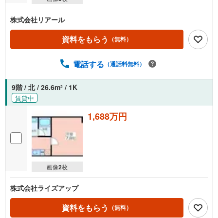
株式会社リアール
資料をもらう
（無料）
電話する
（通話料無料）
9階 / 北 / 26.6m
/ 1K
2
賃貸中
1,688万円
画像
2
枚
株式会社ライズアップ
資料をもらう
（無料）