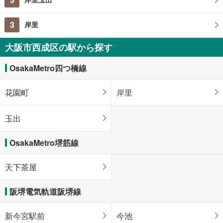
3
岸里
大阪市西成区の駅から探す
OsakaMetro四つ橋線
花園町
岸里
玉出
OsakaMetro堺筋線
天下茶屋
阪堺電気軌道阪堺線
新今宮駅前
今池