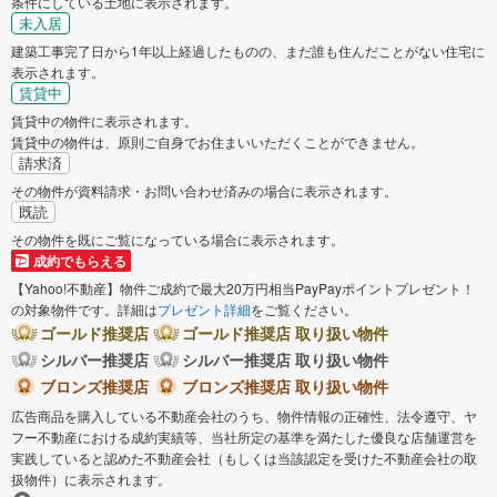
条件にしている土地に表示されます。
未入居
建築工事完了日から1年以上経過したものの、まだ誰も住んだことがない住宅に
表示されます。
賃貸中
賃貸中の物件に表示されます。
賃貸中の物件は、原則ご自身でお住まいいただくことができません。
請求済
その物件が資料請求・お問い合わせ済みの場合に表示されます。
既読
その物件を既にご覧になっている場合に表示されます。
成約でもらえる
【Yahoo!不動産】物件ご成約で最大20万円相当PayPayポイントプレゼント！
の対象物件です。詳細は
プレゼント詳細
をご覧ください。
ゴールド推奨店
ゴールド推奨店 取り扱い物件
シルバー推奨店
シルバー推奨店 取り扱い物件
ブロンズ推奨店
ブロンズ推奨店 取り扱い物件
広告商品を購入している不動産会社のうち、物件情報の正確性、法令遵守、ヤ
フー不動産における成約実績等、当社所定の基準を満たした優良な店舗運営を
実践していると認めた不動産会社（もしくは当該認定を受けた不動産会社の取
扱物件）に表示されます。