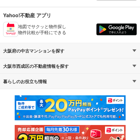
Yahoo!不動産 アプリ
地図でサクッと物件探し
物件比較が手軽にできる
大阪府の中古マンションを探す
大阪市西成区の不動産情報を探す
路線・駅から探す
地域から探す
暮らしのお役立ち情報
不動産・住宅
賃貸住宅
通勤・通学時間から探す
地図から探す
マンションカタログ
教えて！住まいの先生
新築マンション
中古マンション
新築一戸建て
中古一戸建て
注文住宅
土地