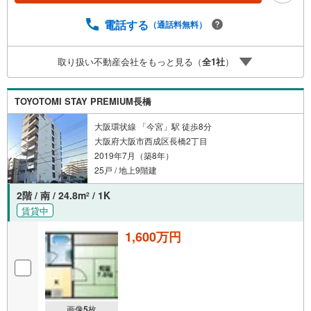
すと、スムーズにご案内が可能です。ご連絡お待ちしてお
ります！
電話する
（通話料無料）
取り扱い不動産会社をもっと見る（
全
1
社
）
TOYOTOMI STAY PREMIUM長橋
大阪環状線 「今宮」駅 徒歩8分
大阪府大阪市西成区長橋2丁目
2019年7月（築8年）
25戸 / 地上9階建
2階 / 南 / 24.8m
/ 1K
2
賃貸中
1,600万円
画像
5
枚