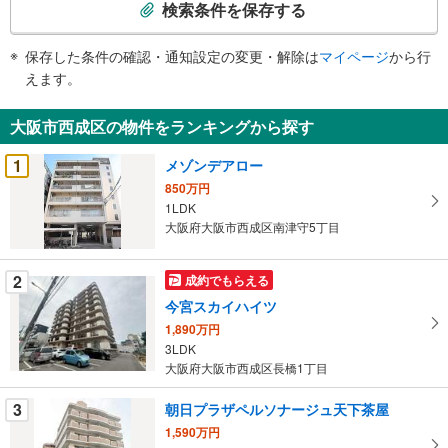
索
検索条件を保存する
条
件
保存した条件の確認・通知設定の変更・解除は
マイページ
から行
で
えます。
通
知
大阪市西成区の物件をランキングから探す
を
受
1
メゾンデアロー
け
850万円
取
1LDK
る
大阪府大阪市西成区南津守5丁目
・
条
2
成約でもらえる
件
今宮スカイハイツ
を
1,890万円
マ
3LDK
イ
大阪府大阪市西成区長橋1丁目
ペ
ー
3
朝日プラザペルソナージュ天下茶屋
ジ
1,590万円
に