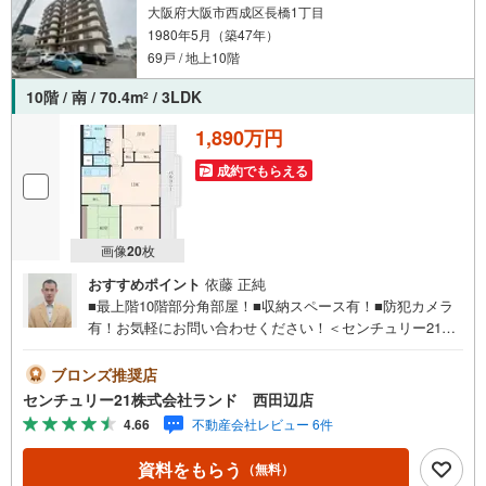
大阪府大阪市西成区長橋1丁目
1980年5月（築47年）
69戸 / 地上10階
10階 / 南 / 70.4m
/ 3LDK
2
1,890万円
成約でもらえる
画像
20
枚
おすすめポイント
依藤 正純
■最上階10階部分角部屋！■収納スペース有！■防犯カメラ
有！お気軽にお問い合わせください！＜センチュリー21ラ
ンドについて＞●センチュリー21ランド西田辺店
は・・・ お客様のニーズに寄り添い、大切なお住まいの
ブロンズ推奨店
ご購入に最後まで伴走いたします！●リフォームのご相談も
センチュリー21株式会社ランド 西田辺店
承っております。●購入・売却・ローンのご相談・・・なん
4.66
不動産会社レビュー 6件
でもお気軽にご相談くださいませ！〇大阪メトロ御堂筋線
「西田辺」駅より徒歩1分！〇営業時間:10:00～20:00（火
資料をもらう
（無料）
曜日・水曜日定休日※祝日は営業）事前にご連絡いただけま