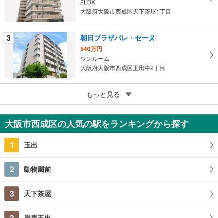
2LDK
保
大阪府大阪市西成区天下茶屋1丁目
存
す
3
朝日プラザパレ・セーヌ
る
540万円
ワンルーム
大阪府大阪市西成区玉出中2丁目
5
もっと見る
成約でもらえる
朝日プラザ天下茶屋2
1,640万円
大阪市西成区の人気の駅をランキングから探す
3LDK
大阪府大阪市西成区天下茶屋1丁目
1
玉出
2
動物園前
3
天下茶屋
3
岸里玉出