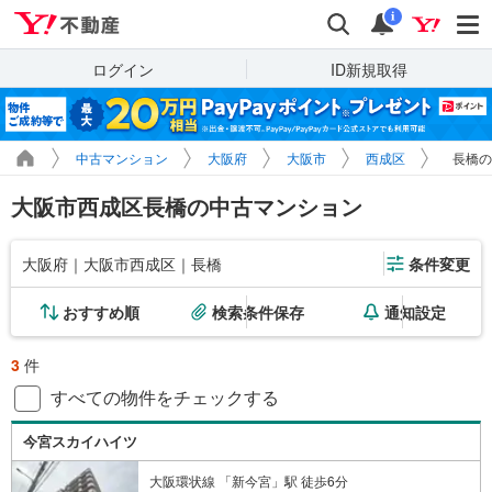
Yahoo!不動産
検索
通知
i
ログイン
ID新規取得
中古マンション
大阪府
大阪市
西成区
長橋の
大阪市西成区長橋の中古マンション
大阪府｜大阪市西成区｜長橋
条件変更
おすすめ順
検索条件保存
通知設定
3
件
すべての物件をチェックする
今宮スカイハイツ
大阪環状線 「新今宮」駅 徒歩6分