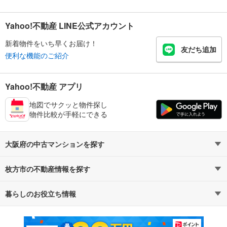
Yahoo!不動産 LINE公式アカウント
新着物件をいち早くお届け！
友だち追加
便利な機能のご紹介
Yahoo!不動産 アプリ
地図でサクッと物件探し
物件比較が手軽にできる
大阪府の中古マンションを探す
枚方市の不動産情報を探す
路線・駅から探す
地域から探す
暮らしのお役立ち情報
不動産・住宅
賃貸住宅
通勤・通学時間から探す
地図から探す
マンションカタログ
教えて！住まいの先生
新築マンション
中古マンション