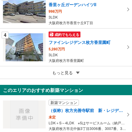
に
香里ヶ丘ガーデンハイツII
保
998万円
存
3LDK
す
大阪府枚方市香里ケ丘9丁目
る
4
成約でもらえる
ファインレジデンス枚方香里園町
5,280万円
3LDK
大阪府枚方市香里園町
5
もっと見る
成約でもらえる
グランステイツ香里園山之手町
3,280万円
このエリアのおすすめ新築マンション
3LDK
大阪府枚方市香里園山之手町
新築マンション
（仮称）枚方光善寺駅前 新・レジデンスプロジェクト
未定
LDK＋S～4LDK ※Sはサービスルーム（納戸）です。
大阪府枚方市北中振3丁目3006番、3007番、3008番、30…