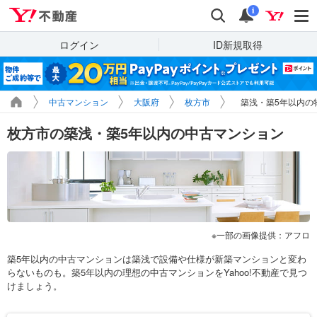
Yahoo!不動産
検索
通知
i
ログイン
ID新規取得
中古マンション
大阪府
枚方市
築浅・築5年以内の
枚方市の築浅・築5年以内の中古マンション
一部の画像提供：アフロ
築5年以内の中古マンションは築浅で設備や仕様が新築マンションと変わ
らないものも。築5年以内の理想の中古マンションをYahoo!不動産で見つ
けましょう。