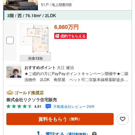
51戸 / 地上階数5階
3階 / 西 / 76.18m
/ 2LDK
2
6,880万円
成約でもらえる
画像
12
枚
おすすめポイント
大江 健治
★ご成約の方にPayPayポイントキャンペーン開催中★〇築
浅物件 2LDK 角部屋 ペット可〇京阪本線樟葉駅徒歩10
分 小学校徒歩8分 スーパー徒歩3分〇ウォークインクロ
ーゼット 収納豊富■営業時間 9:30～20:00 ■即日案内可
ゴールド推奨店
能！※当日・翌日のご案内はお電話でのお問合せがスムーズ
株式会社リクソラ住宅販売
■定休日 毎週水曜日◇弊社ホームページよりLINEでのお
4.91
不動産会社レビュー 24件
問合せも好評！◇不動産情報サイト未掲載物件、弊社ホー
ムページに多数掲載！◇学校区物件検索も充実！ご希望の
資料をもらう
（無料）
学校区での物件探しに便利！「リクソラ住宅販売」で検
索！是非ご覧ください他の気になる物件・他不動産会社・
他サイトの掲載物件もまとめてご案内可能リフォームやリ
電話する
（通話料無料）