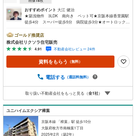
画像
18
枚
おすすめポイント
大江 健治
★築浅物件 3LDK 南向き ペット可★京阪本線香里園駅
徒歩4分 スーパー徒歩5分 病院徒歩3分★オートロック
宅配ボックス 浴室乾燥機■営業時間 9:30～20:00 ■即日
案内可能！※当日・翌日のご案内はお電話でのお問合せがス
ゴールド推奨店
ムーズ■定休日 毎週水曜日 夏季 年末年始◇弊社ホーム
株式会社リクソラ住宅販売
ページよりLINEでのお問合せも好評！◇不動産情報サイト
4.91
不動産会社レビュー 24件
未掲載物件、弊社ホームページに多数掲載！◇学校区物件
検索も充実！ご希望の学校区での物件探しに便利！「リク
資料をもらう
（無料）
ソラ住宅販売」で検索！是非ご覧ください他の気になる物
件・他不動産会社・他サイトの掲載物件もまとめてご案内
可能リフォームやリノベーションの事もあわせてご相談下
電話する
（通話料無料）
さい【住宅ローン無料相談会 随時開催中】〇お客様の条
件にベストな住宅ローン商品のご提案〇住宅ローンの金利
取り扱い不動産会社をもっと見る（
全
1
社
）
や優遇率、審査基準などを詳しくご説明〇住宅ローンとリ
フォームローンの一体型商品もご提案〇仕事や収入・現在
過去の借入による住宅ローンへの問題解決是非とも弊社に
ユニハイムエクシア樟葉
お問合せ下さい
京阪本線 「樟葉」駅 徒歩10分
大阪府枚方市南楠葉1丁目
2025年2月（築2年）