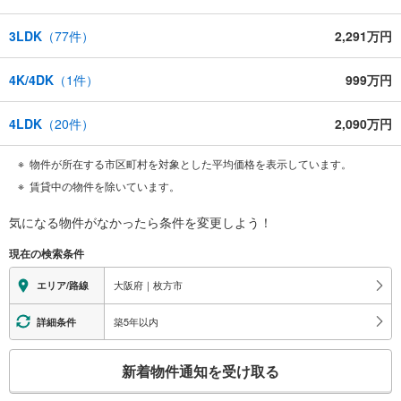
3LDK
（
77
件）
2,291万円
4K/4DK
（
1
件）
999万円
4LDK
（
20
件）
2,090万円
物件が所在する市区町村を対象とした平均価格を表示しています。
賃貸中の物件を除いています。
気になる物件がなかったら
条件を変更しよう！
現在の検索条件
大阪府｜枚方市
エリア/路線
築5年以内
詳細条件
こ
新着物件通知を受け取る
の
検