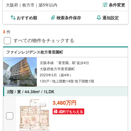
大阪府｜枚方市｜築5年以内
条件変更
おすすめ順
検索条件保存
通知設定
3
件
すべての物件をチェックする
ファインレジデンス枚方香里園町
京阪本線 「香里園」駅 徒歩4分
大阪府枚方市香里園町
2023年3月（築4年）
130戸 / 地上階数14階 地下階数1階
2階 / 東 / 44.39m
/ 1LDK
2
3,480万円
成約でもらえる