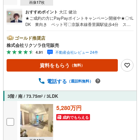
画像
17
枚
おすすめポイント
大江 健治
★ご成約の方にPayPayポイントキャンペーン開催中★〇1L
DK 東向き ペット可〇京阪本線香里園駅徒歩4分 スー
パー徒歩5分 病院徒歩3分〇オートロック 宅配ボック
ス ウォークインクローゼット■営業時間 9:30～20:00 ■
ゴールド推奨店
即日案内可能！※当日・翌日のご案内はお電話でのお問合せ
株式会社リクソラ住宅販売
がスムーズ■定休日 毎週水曜日◇弊社ホームページよりLI
4.91
不動産会社レビュー 24件
NEでのお問合せも好評！◇不動産情報サイト未掲載物件、
弊社ホームページに多数掲載！◇学校区物件検索も充実！
資料をもらう
（無料）
ご希望の学校区での物件探しに便利！「リクソラ住宅販
売」で検索！是非ご覧ください他の気になる物件・他不動
産会社・他サイトの掲載物件もまとめてご案内可能リフォ
電話する
（通話料無料）
ームやリノベーションの事もあわせてご相談下さい【住宅
ローン無料相談会 随時開催中】〇お客様の条件にベスト
3階 / 南 / 73.75m
/ 3LDK
2
な住宅ローン商品のご提案〇住宅ローンの金利や優遇率、
審査基準などを詳しくご説明〇住宅ローンとリフォームロ
5,280万円
ーンの一体型商品もご提案〇仕事や収入・現在過去の借入
成約でもらえる
による住宅ローンへの問題解決是非ともお問合せ下さい