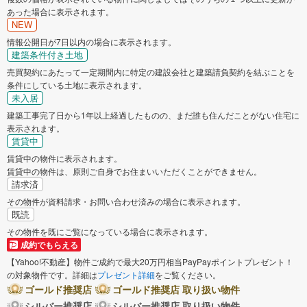
あった場合に表示されます。
NEW
情報公開日が7日以内の場合に表示されます。
建築条件付き土地
売買契約にあたって一定期間内に特定の建設会社と建築請負契約を結ぶことを
条件にしている土地に表示されます。
未入居
建築工事完了日から1年以上経過したものの、まだ誰も住んだことがない住宅に
表示されます。
賃貸中
賃貸中の物件に表示されます。
賃貸中の物件は、原則ご自身でお住まいいただくことができません。
請求済
その物件が資料請求・お問い合わせ済みの場合に表示されます。
既読
その物件を既にご覧になっている場合に表示されます。
成約でもらえる
【Yahoo!不動産】物件ご成約で最大20万円相当PayPayポイントプレゼント！
の対象物件です。詳細は
プレゼント詳細
をご覧ください。
ゴールド推奨店
ゴールド推奨店 取り扱い物件
シルバー推奨店
シルバー推奨店 取り扱い物件