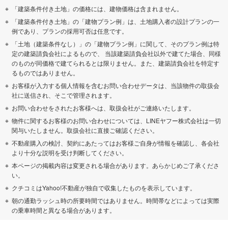
「建築条件付き土地」の価格には、建物価格は含まれません。
「建築条件付き土地」の「建物プラン例」は、土地購入者の設計プランの一
例であり、プランの採用可否は任意です。
「土地（建築条件なし）」の「建物プラン例」に関して、そのプラン例は特
定の建築請負会社によるもので、 当該建築請負会社以外で建てた場合、同様
のものが同価格で建てられるとは限りません。また、建築請負会社を特定す
るものではありません。
お客様が入力する個人情報を含むお問い合わせデータは、当該物件の取扱会
社に送信され、そこで管理されます。
お問い合わせをされたお客様へは、取扱会社がご連絡いたします。
物件に関するお客様のお問い合わせについては、LINEヤフー株式会社は一切
関与いたしません。取扱会社に直接ご確認ください。
不動産購入の検討、契約にあたってはお客様ご自身が情報を確認し、各会社
より十分な説明を受け判断してください。
本ページの掲載内容は変更される場合があります。あらかじめご了承くださ
い。
クチコミはYahoo!不動産が独自で収集したものを表示しています。
朝の通勤ラッシュ時の所要時間ではありません。時間帯などによっては実際
の乗車時間と異なる場合があります。