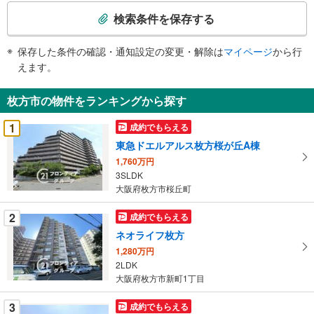
索
検索条件を保存する
条
件
保存した条件の確認・通知設定の変更・解除は
マイページ
から行
で
えます。
通
知
枚方市の物件をランキングから探す
を
受
1
成約でもらえる
け
東急ドエルアルス枚方桜が丘A棟
取
1,760万円
る
3SLDK
・
大阪府枚方市桜丘町
条
件
2
成約でもらえる
を
ネオライフ枚方
マ
1,280万円
イ
2LDK
ペ
大阪府枚方市新町1丁目
ー
ジ
3
成約でもらえる