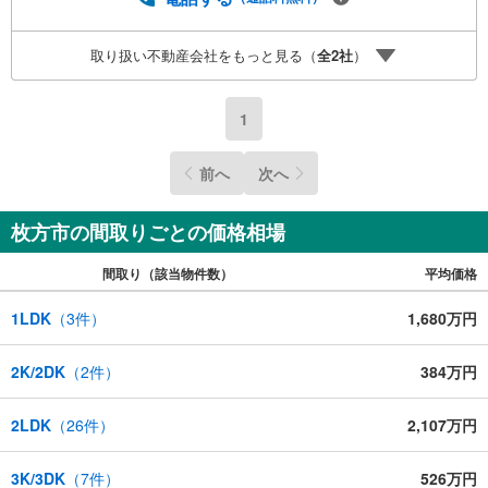
ノベーションの事もあわせてご相談下さい【住宅ローン無
料相談会 随時開催中】〇お客様の条件にベストな住宅ロ
取り扱い不動産会社をもっと見る（
全
2
社
）
ーン商品のご提案〇住宅ローンの金利や優遇率、審査基準
などを詳しくご説明〇住宅ローンとリフォームローンの一
体型商品もご提案〇仕事や収入・現在過去の借入による住
1
宅ローンへの問題解決是非ともお問合せ下さい
前へ
次へ
枚方市の間取りごとの価格相場
間取り（該当物件数）
平均価格
1LDK
（
3
件）
1,680万円
2K/2DK
（
2
件）
384万円
2LDK
（
26
件）
2,107万円
3K/3DK
（
7
件）
526万円