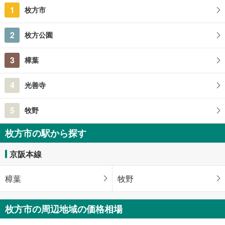
1
枚方市
2
枚方公園
3
樟葉
4
光善寺
5
牧野
枚方市の駅から探す
京阪本線
樟葉
牧野
枚方市の周辺地域の価格相場