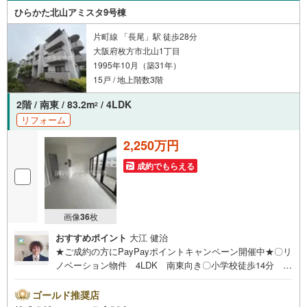
品もご提案〇仕事や収入・現在過去の借入による住宅ロー
ひらかた北山アミスタ9号棟
ンへの問題解決是非ともお問合せ下さい
片町線 「長尾」駅 徒歩28分
大阪府枚方市北山1丁目
1995年10月（築31年）
15戸 / 地上階数3階
2階 / 南東 / 83.2m
/ 4LDK
2
リフォーム
2,250万円
成約でもらえる
画像
36
枚
おすすめポイント
大江 健治
★ご成約の方にPayPayポイントキャンペーン開催中★〇リ
ノベーション物件 4LDK 南東向き〇小学校徒歩14分 ス
ーパー徒歩2分 閑静な住宅街〇角部屋 システムキッチ
ン ユニットバス■営業時間 9:30～20:00 ■即日案内可
ゴールド推奨店
能！※当日・翌日のご案内はお電話でのお問合せがスムーズ