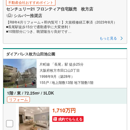
不動産会社おすすめポイント
センチュリー21 フロンティア住宅販売 枚方店
シルバー推奨店
【R8年4月リフォーム＋即内覧可！】大規模修繕工事済（2023年8月）
■長尾駅徒歩15分で通勤通学に大変便利！
■10階部分につき、眺望陽当り良好です
■各室収納付きでお荷物もスッキリ
もっと見る
特徴
・カウンターキッチンのため、リビングの様子を見ながら家事をしていた
ダイアパレス枚方山田池公園
だけます
・リビング横の洋室は小さなお子様の遊びスペースや客間やリラックスス
ペースとして利用できて便利です
片町線 「長尾」駅 徒歩25分
大阪府枚方市田口山3丁目
リフォーム内容
1998年9月（築28年）
・キッチン、浴室、トイレ、洗面所
・全面、全室クロス、床、壁、建具、サッシ
155戸 / 地上階数13階 地下階数1階
立地
1階 / 東 / 72.25m
/ 3LDK
2
・田口山小学校まで徒歩約11分
リフォーム
・長尾西中学校まで徒歩約12分
1,710万円
弊社が選ばれる理由
1.お金の扱い方のプロ、ファイナンシャルプランナーが資金計画をサポー
成約でもらえる
ト！
2.買い替えなどにも対応できる売却専門チームあり！
3.たくさんの銀行と繋がりがあるため、最も低金利になるように審査が可