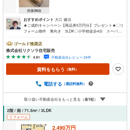
能！
4.物件のお引渡し後に必要になったお家のリフォームも弊社のリフォームプ
画像
36
枚
ランナーがご提案！
5.定期的にご連絡を繋ぎ、有事の際に迅速にサポートいたします
おすすめポイント
大江 健治
★ご成約キャンペーン【商品券5万円分】プレゼント★〇リ
フォーム物件 東向き 3LDK〇小学校徒歩4分 スーパー
徒歩4分 閑静な住宅地〇専用庭 テレビ2台付き システ
ムキッチン テラス■営業時間 9:30～20:00 ■即日案内可
ゴールド推奨店
能！※当日・翌日のご案内はお電話でのお問合せがスムーズ
株式会社リクソラ住宅販売
■定休日 毎週水曜日◇弊社ホームページよりLINEでのお
4.91
不動産会社レビュー 24件
問合せも好評！◇不動産情報サイト未掲載物件、弊社ホー
ムページに多数掲載！◇学校区物件検索も充実！ご希望の
資料をもらう
（無料）
学校区での物件探しに便利！「リクソラ住宅販売」で検
索！是非ご覧ください他の気になる物件・他不動産会社・
他サイトの掲載物件もまとめてご案内可能リフォームやリ
電話する
（通話料無料）
ノベーションの事もあわせてご相談下さい【住宅ローン無
料相談会 随時開催中】〇お客様の条件にベストな住宅ロ
取り扱い不動産会社をもっと見る（
全
1
社
）
ーン商品のご提案〇住宅ローンの金利や優遇率、審査基準
などを詳しくご説明〇住宅ローンとリフォームローンの一
2階 / 南 / 71.5m
/ 3LDK
2
体型商品もご提案〇仕事や収入・現在過去の借入による住
リフォーム
宅ローンへの問題解決是非ともお問合せ下さい
2,490万円