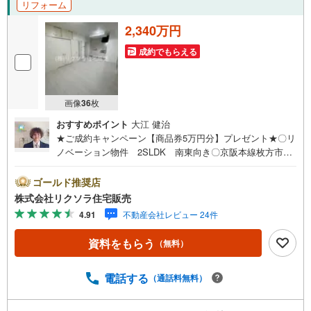
リフォーム
2,340万円
成約でもらえる
画像
36
枚
おすすめポイント
大江 健治
★ご成約キャンペーン【商品券5万円分】プレゼント★〇リ
ノベーション物件 2SLDK 南東向き〇京阪本線枚方市駅
徒歩12分 小学校徒歩9分 スーパー近隣〇1階のお部屋
システムキッチン ユニットバス■営業時間 9:30～20:00
ゴールド推奨店
■即日案内可能！※当日・翌日のご案内はお電話でのお問
株式会社リクソラ住宅販売
合せがスムーズ■定休日 毎週水曜日◇弊社ホームページよ
4.91
不動産会社レビュー 24件
りLINEでのお問合せも好評！◇不動産情報サイト未掲載物
件、弊社ホームページに多数掲載！◇学校区物件検索も充
資料をもらう
（無料）
実！ご希望の学校区での物件探しに便利！「リクソラ住宅
販売」で検索！是非ご覧ください他の気になる物件・他不
動産会社・他サイトの掲載物件もまとめてご案内可能リフ
電話する
（通話料無料）
ォームやリノベーションの事もあわせてご相談下さい【住
宅ローン無料相談会 随時開催中】〇お客様の条件にベス