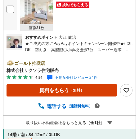
成約でもらえる
画像
31
枚
おすすめポイント
大江 健治
★ご成約の方にPayPayポイントキャンペーン開催中★〇3L
DK 南向き 高層階〇小学校徒歩7分 スーパー近隣 閑
静な住宅街〇対面キッチン 食洗器 浴室乾燥機■営業時
間 9:30～20:00 ■即日案内可能！※当日・翌日のご案内は
ゴールド推奨店
お電話でのお問合せがスムーズ■定休日 毎週水曜日◇弊社
株式会社リクソラ住宅販売
ホームページよりLINEでのお問合せも好評！◇不動産情報
4.91
不動産会社レビュー 24件
サイト未掲載物件、弊社ホームページに多数掲載！◇学校
区物件検索も充実！ご希望の学校区での物件探しに便利！
資料をもらう
（無料）
「リクソラ住宅販売」で検索！是非ご覧ください他の気に
なる物件・他不動産会社・他サイトの掲載物件もまとめて
ご案内可能リフォームやリノベーションの事もあわせてご
電話する
（通話料無料）
相談下さい【住宅ローン無料相談会 随時開催中】〇お客
様の条件にベストな住宅ローン商品のご提案〇住宅ローン
取り扱い不動産会社をもっと見る（
全
1
社
）
の金利や優遇率、審査基準などを詳しくご説明〇住宅ロー
ンとリフォームローンの一体型商品もご提案〇仕事や収
14階 / 南 / 84.12m
/ 3LDK
2
入・現在過去の借入による住宅ローンへの問題解決是非と