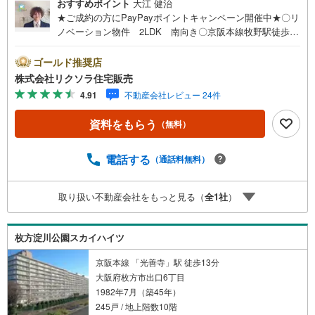
おすすめポイント
大江 健治
★ご成約の方にPayPayポイントキャンペーン開催中★〇リ
ノベーション物件 2LDK 南向き〇京阪本線牧野駅徒歩7
分 小学校徒歩12分 スーパー徒歩8分〇ペット可 ウォー
クインクローゼット2ヶ所■営業時間 9:30～20:00 ■即日
ゴールド推奨店
案内可能！※当日・翌日のご案内はお電話でのお問合せがス
株式会社リクソラ住宅販売
ムーズ■定休日 毎週水曜日◇弊社ホームページよりLINE
4.91
不動産会社レビュー 24件
でのお問合せも好評！◇不動産情報サイト未掲載物件、弊
社ホームページに多数掲載！◇学校区物件検索も充実！ご
資料をもらう
（無料）
希望の学校区での物件探しに便利！「リクソラ住宅販売」
で検索！是非ご覧ください他の気になる物件・他不動産会
社・他サイトの掲載物件もまとめてご案内可能リフォーム
電話する
（通話料無料）
やリノベーションの事もあわせてご相談下さい【住宅ロー
ン無料相談会 随時開催中】〇お客様の条件にベストな住
取り扱い不動産会社をもっと見る（
全
1
社
）
宅ローン商品のご提案〇住宅ローンの金利や優遇率、審査
基準などを詳しくご説明〇住宅ローンとリフォームローン
の一体型商品もご提案〇仕事や収入・現在過去の借入によ
枚方淀川公園スカイハイツ
る住宅ローンへの問題解決是非ともお問合せ下さい
京阪本線 「光善寺」駅 徒歩13分
大阪府枚方市出口6丁目
1982年7月（築45年）
245戸 / 地上階数10階