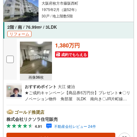
大阪府枚方市藤阪西町
1975年2月（築52年）
30戸 / 地上階数5階
2階 / 南 / 76.99m
/ 3LDK
2
リフォーム
1,380万円
成約でもらえる
画像
36
枚
おすすめポイント
大江 健治
★ご成約キャンペーン【商品券5万円分】プレゼント★〇リ
ノベーション物件 角部屋 3LDK 南向き〇JR片町線藤
阪駅徒歩12分 小学校徒歩9分 スーパー徒歩4分〇システ
ムキッチン 和室 収納豊富■営業時間 9:30～20:00 ■即
ゴールド推奨店
日案内可能！※当日・翌日のご案内はお電話でのお問合せが
株式会社リクソラ住宅販売
スムーズ■定休日 毎週水曜日◇弊社ホームページよりLIN
4.91
不動産会社レビュー 24件
Eでのお問合せも好評！◇不動産情報サイト未掲載物件、
弊社ホームページに多数掲載！◇学校区物件検索も充実！