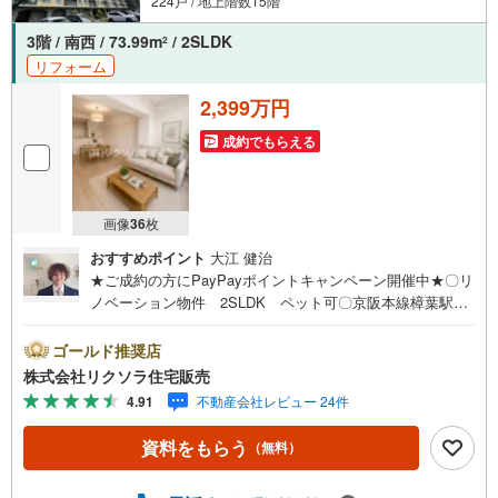
224戸 / 地上階数15階
3階 / 南西 / 73.99m
/ 2SLDK
2
リフォーム
2,399万円
成約でもらえる
画像
36
枚
おすすめポイント
大江 健治
★ご成約の方にPayPayポイントキャンペーン開催中★〇リ
ノベーション物件 2SLDK ペット可〇京阪本線樟葉駅徒
歩8分 小学校徒歩8分 スーパー徒歩6分〇南西向き 浴室
乾燥機 WIC■営業時間 9:30～20:00 ■即日案内可能！※
ゴールド推奨店
当日・翌日のご案内はお電話でのお問合せがスムーズ■定休
株式会社リクソラ住宅販売
日 毎週水曜日◇弊社ホームページよりLINEでのお問合せ
4.91
不動産会社レビュー 24件
も好評！◇不動産情報サイト未掲載物件、弊社ホームペー
ジに多数掲載！◇学校区物件検索も充実！ご希望の学校区
資料をもらう
（無料）
での物件探しに便利！「リクソラ住宅販売」で検索！是非
ご覧ください他の気になる物件・他不動産会社・他サイト