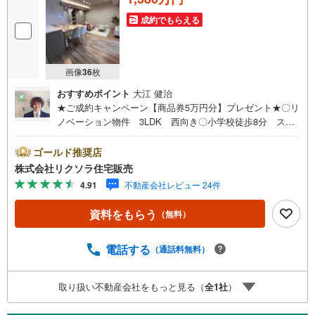
成約でもらえる
画像
36
枚
おすすめポイント
大江 健治
★ご成約キャンペーン【商品券5万円分】プレゼント★〇リ
ノベーション物件 3LDK 西向き〇小学校徒歩8分 スー
パー近隣 病院徒歩7分〇給湯器交換 システムキッチン
ユニットバス■営業時間 9:30～20:00 ■即日案内可能！※
ゴールド推奨店
当日・翌日のご案内はお電話でのお問合せがスムーズ■定休
株式会社リクソラ住宅販売
日 毎週水曜日◇弊社ホームページよりLINEでのお問合せ
4.91
不動産会社レビュー 24件
も好評！◇不動産情報サイト未掲載物件、弊社ホームペー
ジに多数掲載！◇学校区物件検索も充実！ご希望の学校区
資料をもらう
（無料）
での物件探しに便利！「リクソラ住宅販売」で検索！是非
ご覧ください他の気になる物件・他不動産会社・他サイト
の掲載物件もまとめてご案内可能リフォームやリノベーシ
電話する
（通話料無料）
ョンの事もあわせてご相談下さい【住宅ローン無料相談
会 随時開催中】〇お客様の条件にベストな住宅ローン商
取り扱い不動産会社をもっと見る（
全
1
社
）
品のご提案〇住宅ローンの金利や優遇率、審査基準などを
詳しくご説明〇住宅ローンとリフォームローンの一体型商