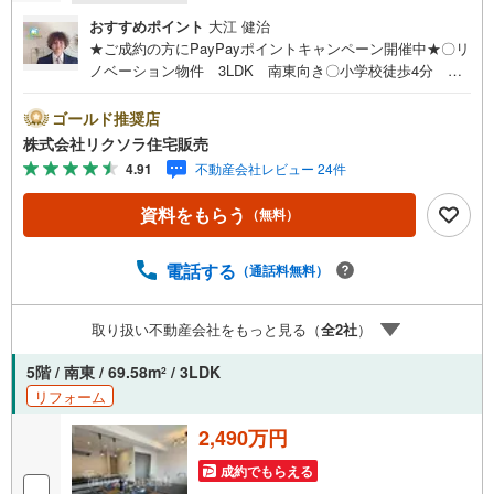
おすすめポイント
大江 健治
★ご成約の方にPayPayポイントキャンペーン開催中★〇リ
ノベーション物件 3LDK 南東向き〇小学校徒歩4分 ス
ーパー徒歩7分 バス停徒歩2分〇給湯器交換 浴室乾燥
機 高層階■営業時間 9:30～20:00 ■即日案内可能！※当
ゴールド推奨店
日・翌日のご案内はお電話でのお問合せがスムーズ■定休
株式会社リクソラ住宅販売
日 毎週水曜日◇弊社ホームページよりLINEでのお問合せ
4.91
不動産会社レビュー 24件
も好評！◇不動産情報サイト未掲載物件、弊社ホームペー
ジに多数掲載！◇学校区物件検索も充実！ご希望の学校区
資料をもらう
（無料）
での物件探しに便利！「リクソラ住宅販売」で検索！是非
ご覧ください他の気になる物件・他不動産会社・他サイト
の掲載物件もまとめてご案内可能リフォームやリノベーシ
電話する
（通話料無料）
ョンの事もあわせてご相談下さい【住宅ローン無料相談
会 随時開催中】〇お客様の条件にベストな住宅ローン商
取り扱い不動産会社をもっと見る（
全
2
社
）
品のご提案〇住宅ローンの金利や優遇率、審査基準などを
詳しくご説明〇住宅ローンとリフォームローンの一体型商
5階 / 南東 / 69.58m
/ 3LDK
2
品もご提案〇仕事や収入・現在過去の借入による住宅ロー
リフォーム
ンへの問題解決是非ともお問合せ下さい
2,490万円
成約でもらえる