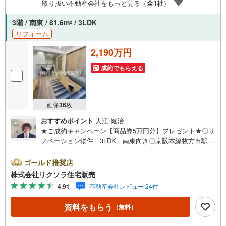
取り扱い不動産会社をもっと見る（
全
1
社
）
トな住宅ローン商品のご提案〇住宅ローンの金利や優遇
率、審査基準などを詳しくご説明〇住宅ローンとリフォー
3階 / 南東 / 81.6m
/ 3LDK
2
ムローンの一体型商品もご提案〇仕事や収入・現在過去の
リフォーム
借入による住宅ローンへの問題解決是非ともお問合せ下さ
い
2,190万円
成約でもらえる
画像
36
枚
おすすめポイント
大江 健治
★ご成約キャンペーン【商品券5万円分】プレゼント★〇リ
ノベーション物件 3LDK 南東向き〇京阪本線枚方市駅徒
歩11分 小学校徒歩6分〇システムキッチン ウォークイン
クローゼット 収納豊富■営業時間 9:30～20:00 ■即日案
ゴールド推奨店
内可能！※当日・翌日のご案内はお電話でのお問合せがスム
株式会社リクソラ住宅販売
ーズ■定休日 毎週水曜日◇弊社ホームページよりLINEで
4.91
不動産会社レビュー 24件
のお問合せも好評！◇不動産情報サイト未掲載物件、弊社
ホームページに多数掲載！◇学校区物件検索も充実！ご希
資料をもらう
（無料）
望の学校区での物件探しに便利！「リクソラ住宅販売」で
検索！是非ご覧ください他の気になる物件・他不動産会