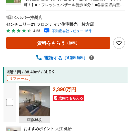
可！】■・フレッシュバザール徒歩10分！■各居室収納豊富
でお部屋をすっきりとお使い頂けます■山田池公園目の前で
眺望良好です！■ドン・キホーテが近くて買い物に便利！
シルバー推奨店
特徴・リビングと6帖の和室の続き間で広々とご利用いただ
センチュリー21 フロンティア住宅販売 枚方店
けます・来客用やシアタールームなど洋室を多目的に利用
4.25
不動産会社レビュー 16件
して頂けます・窓がたくさんあるので換気もバッチリで
す・公園も近くにあるのでお子様も安心して遊べます
資料をもらう
（無料）
よ！・閑静な住宅街で街並みもスッキリしています 立地・
二見西小学校まで徒歩約17分・二見中学校まで徒歩約19分
弊社が選ばれる理由 1.お金の扱い方のプロ、ファイナンシ
電話する
（通話料無料）
ャルプランナーが資金計画をサポート！2.買い替えなどに
も対応できる売却専門チームあり！3.たくさんの銀行と繋
3階 / 南 / 88.49m
/ 3LDK
2
がりがあるため、最も低金利になるように審査が可能！4.
リフォーム
物件のお引渡し後に必要になったお家のリフォームも弊社
のリフォームプランナーがご提案！5.定期的にご連絡を繋
2,390万円
ぎ、有事の際に迅速にサポートいたします
成約でもらえる
画像
36
枚
おすすめポイント
大江 健治