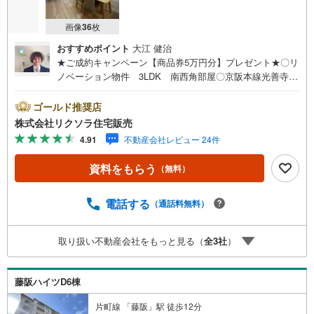
画像
36
枚
おすすめポイント
大江 健治
★ご成約キャンペーン【商品券5万円分】プレゼント★〇リ
ノベーション物件 3LDK 南西角部屋〇京阪本線光善寺駅
徒歩7分 小学校徒歩10分 スーパー徒歩7分〇システムキ
ッチン 食洗機 南向きリビング■営業時間 9:30～20:00
ゴールド推奨店
■即日案内可能！※当日・翌日のご案内はお電話でのお問
株式会社リクソラ住宅販売
合せがスムーズ■定休日 毎週水曜日◇弊社ホームページよ
4.91
不動産会社レビュー 24件
りLINEでのお問合せも好評！◇不動産情報サイト未掲載物
件、弊社ホームページに多数掲載！◇学校区物件検索も充
資料をもらう
（無料）
実！ご希望の学校区での物件探しに便利！「リクソラ住宅
販売」で検索！是非ご覧ください他の気になる物件・他不
動産会社・他サイトの掲載物件もまとめてご案内可能リフ
電話する
（通話料無料）
ォームやリノベーションの事もあわせてご相談下さい【住
宅ローン無料相談会 随時開催中】〇お客様の条件にベス
取り扱い不動産会社をもっと見る（
全
3
社
）
トな住宅ローン商品のご提案〇住宅ローンの金利や優遇
率、審査基準などを詳しくご説明〇住宅ローンとリフォー
ムローンの一体型商品もご提案〇仕事や収入・現在過去の
藤阪ハイツD6棟
借入による住宅ローンへの問題解決是非ともお問合せ下さ
い
片町線 「藤阪」駅 徒歩12分