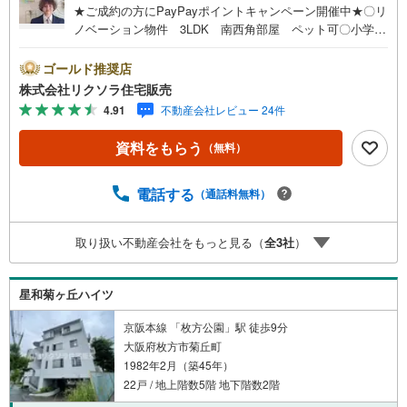
★ご成約の方にPayPayポイントキャンペーン開催中★〇リ
ノベーション物件 3LDK 南西角部屋 ペット可〇小学校
徒歩11分 スーパー徒歩10分 バス停徒歩3分〇システム
キッチン WIC2ヶ所■営業時間 9:30～20:00 ■即日案内
ゴールド推奨店
可能！※当日・翌日のご案内はお電話でのお問合せがスムー
株式会社リクソラ住宅販売
ズ■定休日 毎週水曜日◇弊社ホームページよりLINEでの
4.91
不動産会社レビュー 24件
お問合せも好評！◇不動産情報サイト未掲載物件、弊社ホ
ームページに多数掲載！◇学校区物件検索も充実！ご希望
資料をもらう
（無料）
の学校区での物件探しに便利！「リクソラ住宅販売」で検
索！是非ご覧ください他の気になる物件・他不動産会社・
他サイトの掲載物件もまとめてご案内可能リフォームやリ
電話する
（通話料無料）
ノベーションの事もあわせてご相談下さい【住宅ローン無
料相談会 随時開催中】〇お客様の条件にベストな住宅ロ
取り扱い不動産会社をもっと見る（
全
3
社
）
ーン商品のご提案〇住宅ローンの金利や優遇率、審査基準
などを詳しくご説明〇住宅ローンとリフォームローンの一
体型商品もご提案〇仕事や収入・現在過去の借入による住
星和菊ヶ丘ハイツ
宅ローンへの問題解決是非ともお問合せ下さい
京阪本線 「枚方公園」駅 徒歩9分
大阪府枚方市菊丘町
1982年2月（築45年）
22戸 / 地上階数5階 地下階数2階