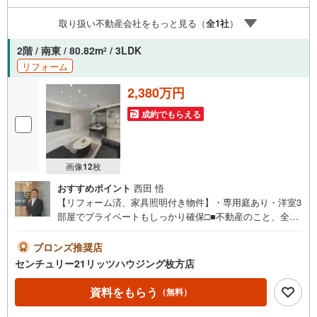
ローン無料相談会 随時開催中】〇お客様の条件にベスト
取り扱い不動産会社をもっと見る（
全
1
社
）
な住宅ローン商品のご提案〇住宅ローンの金利や優遇率、
審査基準などを詳しくご説明〇住宅ローンとリフォームロ
2階 / 南東 / 80.82m
/ 3LDK
2
ーンの一体型商品もご提案〇仕事や収入・現在過去の借入
リフォーム
による住宅ローンへの問題解決是非ともお問合せ下さい
2,380万円
成約でもらえる
画像
12
枚
おすすめポイント
西田 悟
【リフォーム済、家具照明付き物件】・専用庭あり・洋室3
部屋でプライベートもしっかり確保□■不動産のこと、全部
おまかせください！■□【営業時間 9:30～20:00】購入の流
れ・費用・税金のご説明住宅ローン・住み替えローン・リ
ブロンズ推奨店
フォームローン相談リフォーム費用の目安やお見積り内覧
センチュリー21リッツハウジング枚方店
日時のご相談もOK対面はもちろん、資料郵送＋オンライン
説明も可能□■まずはお気軽にお問い合わせください■□
資料をもらう
（無料）