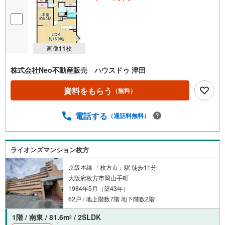
画像
11
枚
株式会社Neo不動産販売 ハウスドゥ 津田
資料をもらう
（無料）
電話する
（通話料無料）
ライオンズマンション枚方
京阪本線 「枚方市」駅 徒歩11分
大阪府枚方市岡山手町
1984年5月（築43年）
62戸 / 地上階数7階 地下階数2階
1階 / 南東 / 81.6m
/ 2SLDK
2