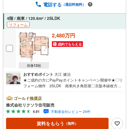
電話する
（通話料無料）
4階 / 南東 / 120.6m
/ 2SLDK
2
リフォーム
2,480万円
成約でもらえる
画像
13
枚
おすすめポイント
大江 健治
★ご成約の方にPayPayポイントキャンペーン開催中★〇リ
フォーム物件 2SLDK 南東向き角部屋〇京阪本線枚方公
園駅徒歩11分 スーパー徒歩4分〇メゾネット システムキ
ッチン 食洗機■営業時間 9:30～20:00 ■即日案内可能！
ゴールド推奨店
※当日・翌日のご案内はお電話でのお問合せがスムーズ■定
株式会社リクソラ住宅販売
休日 毎週水曜日◇弊社ホームページよりLINEでのお問合
4.91
不動産会社レビュー 24件
せも好評！◇不動産情報サイト未掲載物件、弊社ホームペ
ージに多数掲載！◇学校区物件検索も充実！ご希望の学校
資料をもらう
（無料）
区での物件探しに便利！「リクソラ住宅販売」で検索！是