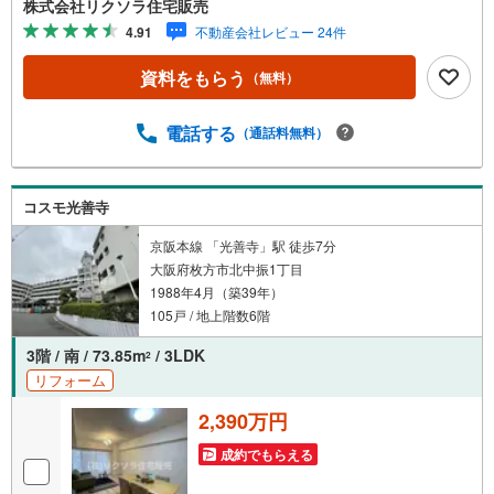
株式会社リクソラ住宅販売
■定休日 毎週水曜日◇弊社ホームページよりLINEでのお
4.91
不動産会社レビュー 24件
問合せも好評！◇不動産情報サイト未掲載物件、弊社ホー
ムページに多数掲載！◇学校区物件検索も充実！ご希望の
資料をもらう
（無料）
学校区での物件探しに便利！「リクソラ住宅販売」で検
索！是非ご覧ください他の気になる物件・他不動産会社・
他サイトの掲載物件もまとめてご案内可能リフォームやリ
電話する
（通話料無料）
ノベーションの事もあわせてご相談下さい【住宅ローン無
料相談会 随時開催中】〇お客様の条件にベストな住宅ロ
ーン商品のご提案〇住宅ローンの金利や優遇率、審査基準
コスモ光善寺
などを詳しくご説明〇住宅ローンとリフォームローンの一
体型商品もご提案〇仕事や収入・現在過去の借入による住
京阪本線 「光善寺」駅 徒歩7分
宅ローンへの問題解決是非ともお問合せ下さい
大阪府枚方市北中振1丁目
1988年4月（築39年）
105戸 / 地上階数6階
3階 / 南 / 73.85m
/ 3LDK
2
リフォーム
2,390万円
成約でもらえる