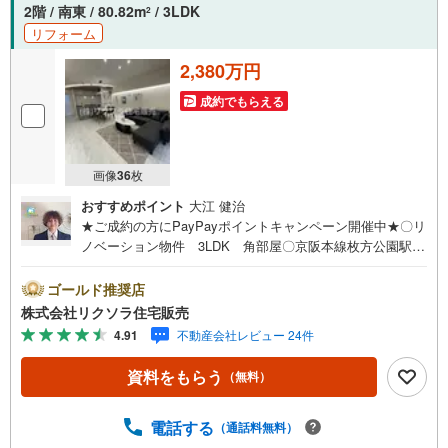
2階 / 南東 / 80.82m
/ 3LDK
2
リフォーム
2,380万円
成約でもらえる
画像
36
枚
おすすめポイント
大江 健治
★ご成約の方にPayPayポイントキャンペーン開催中★〇リ
ノベーション物件 3LDK 角部屋〇京阪本線枚方公園駅徒
歩9分 小学校徒歩15分 スーパー徒歩4分〇専用庭 給湯
器交換 食洗機 浴室乾燥機■営業時間 9:30～20:00 ■即
ゴールド推奨店
日案内可能！※当日・翌日のご案内はお電話でのお問合せが
株式会社リクソラ住宅販売
スムーズ■定休日 毎週水曜日◇弊社ホームページよりLIN
4.91
不動産会社レビュー 24件
Eでのお問合せも好評！◇不動産情報サイト未掲載物件、
弊社ホームページに多数掲載！◇学校区物件検索も充実！
資料をもらう
（無料）
ご希望の学校区での物件探しに便利！「リクソラ住宅販
売」で検索！是非ご覧ください他の気になる物件・他不動
産会社・他サイトの掲載物件もまとめてご案内可能リフォ
電話する
（通話料無料）
ームやリノベーションの事もあわせてご相談下さい【住宅