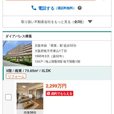
非ご覧ください他の気になる物件・他不動産会社・他サイ
トの掲載物件もまとめてご案内可能リフォームやリノベー
電話する
（通話料無料）
ションの事もあわせてご相談下さい【住宅ローン無料相談
会 随時開催中】〇お客様の条件にベストな住宅ローン商
取り扱い不動産会社をもっと見る（
全
2
社
）
品のご提案〇住宅ローンの金利や優遇率、審査基準などを
詳しくご説明〇住宅ローンとリフォームローンの一体型商
品もご提案〇仕事や収入・現在過去の借入による住宅ロー
ダイアパレス樟葉
ンへの問題解決是非ともお問合せ下さい
京阪本線 「樟葉」駅 徒歩32分
大阪府枚方市東山1丁目
1995年3月（築32年）
124戸 / 地上階数9階 地下階数1階
5階 / 南東 / 75.65m
/ 3LDK
2
リフォーム
2,299万円
成約でもらえる
画像
36
枚