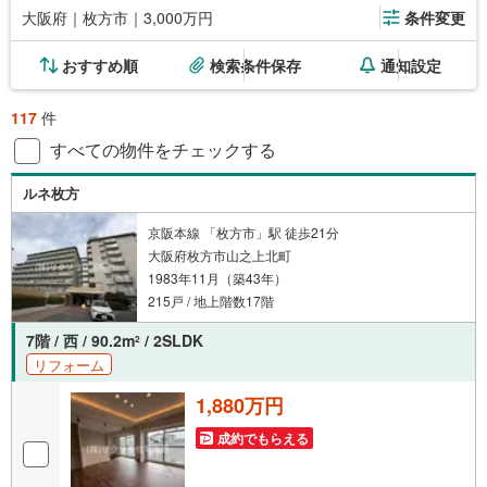
大阪府｜枚方市｜3,000万円
条件変更
おすすめ順
検索条件保存
通知設定
117
件
すべての物件をチェックする
ルネ枚方
京阪本線 「枚方市」駅 徒歩21分
大阪府枚方市山之上北町
1983年11月（築43年）
215戸 / 地上階数17階
7階 / 西 / 90.2m
/ 2SLDK
2
リフォーム
1,880万円
成約でもらえる