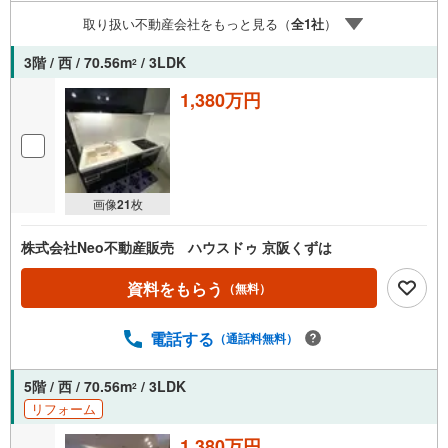
様の条件にベストな住宅ローン商品のご提案〇住宅ローン
取り扱い不動産会社をもっと見る（
全
1
社
）
の金利や優遇率、審査基準などを詳しくご説明〇住宅ロー
ンとリフォームローンの一体型商品もご提案〇仕事や収
3階 / 西 / 70.56m
/ 3LDK
2
入・現在過去の借入による住宅ローンへの問題解決是非と
もお問合せ下さい
1,380万円
画像
21
枚
株式会社Neo不動産販売 ハウスドゥ 京阪くずは
資料をもらう
（無料）
電話する
（通話料無料）
5階 / 西 / 70.56m
/ 3LDK
2
リフォーム
1,380万円