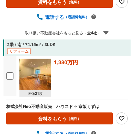
資料をもらう
（無料）
ご希望の学校区での物件探しに便利！「リクソラ住宅販
売」で検索！是非ご覧ください他の気になる物件・他不動
産会社・他サイトの掲載物件もまとめてご案内可能リフォ
電話する
（通話料無料）
ームやリノベーションの事もあわせてご相談下さい【住宅
ローン無料相談会 随時開催中】〇お客様の条件にベスト
取り扱い不動産会社をもっと見る（
全
4
社
）
な住宅ローン商品のご提案〇住宅ローンの金利や優遇率、
審査基準などを詳しくご説明〇住宅ローンとリフォームロ
2階 / 南 / 74.15m
/ 3LDK
2
ーンの一体型商品もご提案〇仕事や収入・現在過去の借入
リフォーム
による住宅ローンへの問題解決是非ともお問合せ下さい
1,380万円
画像
21
枚
株式会社Neo不動産販売 ハウスドゥ 京阪くずは
資料をもらう
（無料）
電話する
（通話料無料）