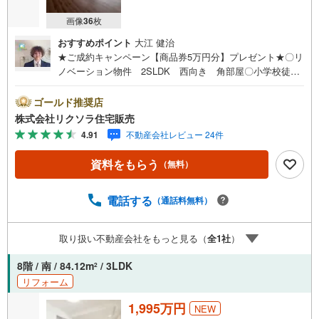
画像
36
枚
おすすめポイント
大江 健治
★ご成約キャンペーン【商品券5万円分】プレゼント★〇リ
ノベーション物件 2SLDK 西向き 角部屋〇小学校徒歩
7分 高層階 エレベーター〇食洗器 ウォークインクロー
ゼット 和室■営業時間 9:30～20:00 ■即日案内可能！※
ゴールド推奨店
当日・翌日のご案内はお電話でのお問合せがスムーズ■定休
株式会社リクソラ住宅販売
日 毎週水曜日◇弊社ホームページよりLINEでのお問合せ
4.91
不動産会社レビュー 24件
も好評！◇不動産情報サイト未掲載物件、弊社ホームペー
ジに多数掲載！◇学校区物件検索も充実！ご希望の学校区
資料をもらう
（無料）
での物件探しに便利！「リクソラ住宅販売」で検索！是非
ご覧ください他の気になる物件・他不動産会社・他サイト
の掲載物件もまとめてご案内可能リフォームやリノベーシ
電話する
（通話料無料）
ョンの事もあわせてご相談下さい【住宅ローン無料相談
会 随時開催中】〇お客様の条件にベストな住宅ローン商
取り扱い不動産会社をもっと見る（
全
1
社
）
品のご提案〇住宅ローンの金利や優遇率、審査基準などを
詳しくご説明〇住宅ローンとリフォームローンの一体型商
8階 / 南 / 84.12m
/ 3LDK
2
品もご提案〇仕事や収入・現在過去の借入による住宅ロー
リフォーム
ンへの問題解決是非ともお問合せ下さい
1,995万円
NEW