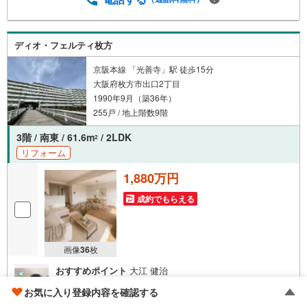
ディオ・フェルティ枚方
京阪本線 「光善寺」駅 徒歩15分
大阪府枚方市出口2丁目
1990年9月（築36年）
255戸 / 地上階数9階
3階 / 南東 / 61.6m
/ 2LDK
2
リフォーム
1,880万円
成約でもらえる
画像
36
枚
おすすめポイント
大江 健治
★ご成約の方にPayPayポイントキャンペーン開催中★〇リ
お気に入り登録内容を確認する
フォーム物件 2LDK 南東向き ペット可〇京阪本線光善