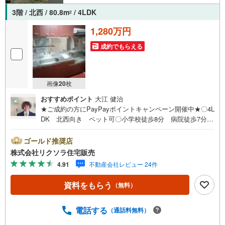
3階 / 北西 / 80.8m
/ 4LDK
2
1,280万円
成約でもらえる
画像
20
枚
おすすめポイント
大江 健治
★ご成約の方にPayPayポイントキャンペーン開催中★〇4L
DK 北西向き ペット可〇小学校徒歩8分 病院徒歩7分
閑静な住宅街〇和室 エレベーター2基 駐車場■営業時
間 9:30～20:00 ■即日案内可能！※当日・翌日のご案内は
ゴールド推奨店
お電話でのお問合せがスムーズ■定休日 毎週水曜日◇弊社
株式会社リクソラ住宅販売
ホームページよりLINEでのお問合せも好評！◇不動産情報
4.91
不動産会社レビュー 24件
サイト未掲載物件、弊社ホームページに多数掲載！◇学校
区物件検索も充実！ご希望の学校区での物件探しに便利！
資料をもらう
（無料）
「リクソラ住宅販売」で検索！是非ご覧ください他の気に
なる物件・他不動産会社・他サイトの掲載物件もまとめて
ご案内可能リフォームやリノベーションの事もあわせてご
電話する
（通話料無料）
相談下さい【住宅ローン無料相談会 随時開催中】〇お客