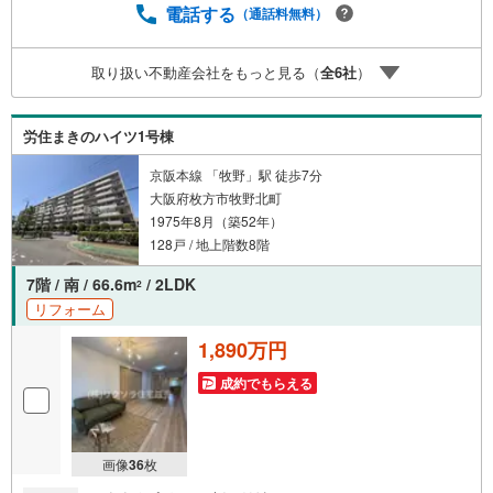
社・他サイトの掲載物件もまとめてご案内可能リフォーム
電話する
（通話料無料）
やリノベーションの事もあわせてご相談下さい【住宅ロー
ン無料相談会 随時開催中】〇お客様の条件にベストな住
取り扱い不動産会社をもっと見る（
全
6
社
）
宅ローン商品のご提案〇住宅ローンの金利や優遇率、審査
基準などを詳しくご説明〇住宅ローンとリフォームローン
の一体型商品もご提案〇仕事や収入・現在過去の借入によ
労住まきのハイツ1号棟
る住宅ローンへの問題解決是非ともお問合せ下さい
京阪本線 「牧野」駅 徒歩7分
大阪府枚方市牧野北町
1975年8月（築52年）
128戸 / 地上階数8階
7階 / 南 / 66.6m
/ 2LDK
2
リフォーム
1,890万円
成約でもらえる
画像
36
枚