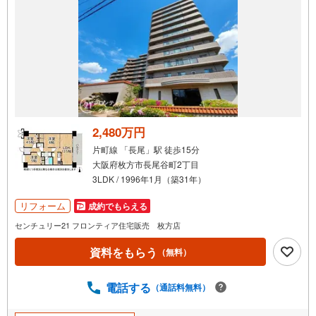
2,480万円
片町線 「長尾」駅 徒歩15分
大阪府枚方市長尾谷町2丁目
3LDK / 1996年1月（築31年）
リフォーム
成約でもらえる
センチュリー21 フロンティア住宅販売 枚方店
資料をもらう
（無料）
電話する
（通話料無料）