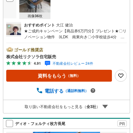
画像
36
枚
おすすめポイント
大江 健治
★ご成約キャンペーン【商品券5万円分】プレゼント★〇リ
ノベーション物件 3LDK 南東向き〇小学校徒歩4分 ス
ーパー徒歩7分 閑静な住宅地〇オートロック 食洗機 収
納豊富■営業時間 9:30～20:00 ■即日案内可能！※当日・
ゴールド推奨店
翌日のご案内はお電話でのお問合せがスムーズ■定休日 毎
株式会社リクソラ住宅販売
週水曜日◇弊社ホームページよりLINEでのお問合せも好
4.91
不動産会社レビュー 24件
評！◇不動産情報サイト未掲載物件、弊社ホームページに
多数掲載！◇学校区物件検索も充実！ご希望の学校区での
資料をもらう
（無料）
物件探しに便利！「リクソラ住宅販売」で検索！是非ご覧
ください他の気になる物件・他不動産会社・他サイトの掲
載物件もまとめてご案内可能リフォームやリノベーション
電話する
（通話料無料）
の事もあわせてご相談下さい【住宅ローン無料相談会 随
時開催中】〇お客様の条件にベストな住宅ローン商品のご
取り扱い不動産会社をもっと見る（
全
3
社
）
提案〇住宅ローンの金利や優遇率、審査基準などを詳しく
ご説明〇住宅ローンとリフォームローンの一体型商品もご
提案〇仕事や収入・現在過去の借入による住宅ローンへの
ディオ・フェルティ枚方長尾
PR
問題解決是非ともお問合せ下さい