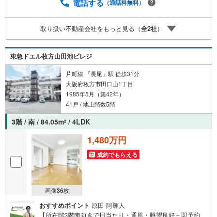
の掲載物件もまとめてご案内可能リフォームやリノベーシ
電話する
（通話料無料）
ョンの事もあわせてご相談下さい【住宅ローン無料相談
会 随時開催中】〇お客様の条件にベストな住宅ローン商
取り扱い不動産会社をもっと見る（
全
2
社
）
品のご提案〇住宅ローンの金利や優遇率、審査基準などを
詳しくご説明〇住宅ローンとリフォームローンの一体型商
品もご提案〇仕事や収入・現在過去の借入による住宅ロー
東急ドエル枚方山田池ビレジ
ンへの問題解決是非ともお問合せ下さい
片町線 「長尾」駅 徒歩31分
大阪府枚方市田口山1丁目
1985年5月（築42年）
41戸 / 地上階数5階
3階 / 南 / 84.05m
/ 4LDK
2
1,480万円
成約でもらえる
画像
36
枚
おすすめポイント
原田 阿輝人
【所在階3階南向きで日当たり・通風・眺望良好＋即予約