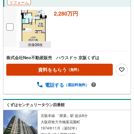
リフォーム
もお問合せ下さい
2,280万円
画像
20
枚
株式会社Neo不動産販売 ハウスドゥ 京阪くずは
資料をもらう
（無料）
電話する
（通話料無料）
くずはセンチュリータウン四番館
京阪本線 「樟葉」駅 徒歩8分
大阪府枚方市楠葉花園町
1974年11月（築52年）