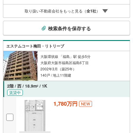
取り扱い不動産会社をもっと見る（
全
1
社
）
こ
検索条件を保存する
の
検
索
エステムコート梅田・リトリーブ
条
件
大阪環状線 「福島」駅 徒歩5分
大阪府大阪市福島区福島6丁目
で
2002年3月（築25年）
通
140戸 / 地上11階建
知
を
2階 / 西 / 18.9m
/ 1K
2
受
賃貸中
け
取
1,780万円
NEW
る
・
条
件