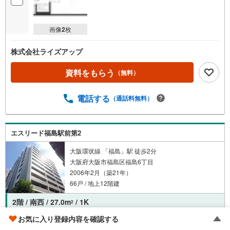
画像
2
枚
株式会社ライズアップ
資料をもらう
（無料）
電話する
（通話料無料）
エスリード福島駅前第2
大阪環状線 「福島」駅 徒歩2分
大阪府大阪市福島区福島6丁目
2006年2月（築21年）
66戸 / 地上12階建
2階 / 南西 / 27.0m
/ 1K
2
賃貸中
お気に入り登録内容を確認する