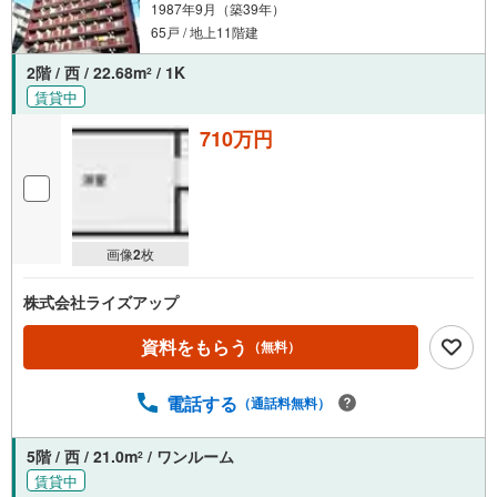
1987年9月（築39年）
65戸 / 地上11階建
2階 / 西 / 22.68m
/ 1K
2
賃貸中
710万円
画像
2
枚
株式会社ライズアップ
資料をもらう
（無料）
電話する
（通話料無料）
5階 / 西 / 21.0m
/ ワンルーム
2
賃貸中