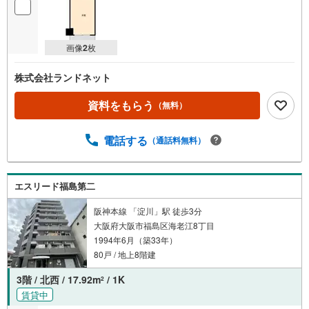
画像
2
枚
株式会社ランドネット
資料をもらう
（無料）
電話する
（通話料無料）
エスリード福島第二
阪神本線 「淀川」駅 徒歩3分
大阪府大阪市福島区海老江8丁目
1994年6月（築33年）
80戸 / 地上8階建
3階 / 北西 / 17.92m
/ 1K
2
賃貸中