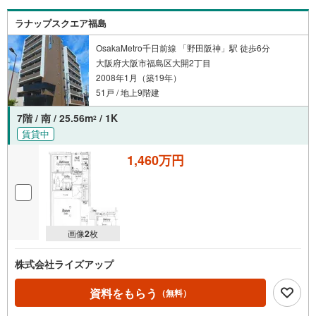
ラナップスクエア福島
OsakaMetro千日前線 「野田阪神」駅 徒歩6分
大阪府大阪市福島区大開2丁目
2008年1月（築19年）
51戸 / 地上9階建
7階 / 南 / 25.56m
/ 1K
2
賃貸中
1,460万円
画像
2
枚
株式会社ライズアップ
資料をもらう
（無料）