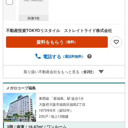
画像
1
枚
不動産投資TOKYOリスタイル ストレイトライド株式会社
資料をもらう
（無料）
電話する
（通話料無料）
取り扱い不動産会社をもっと見る（
全
2
社
）
メガロコープ福島
東西線 「新福島」駅 徒歩1分
大阪府大阪市福島区福島2丁目
1975年6月（築52年）
235戸 / 地上13階建
3階 / 南東 / 16.67m
/ ワンルーム
2