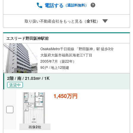
電話する
（通話料無料）
取り扱い不動産会社をもっと見る（
全
1
社
）
エスリード野田阪神駅前
OsakaMetro千日前線 「野田阪神」駅 徒歩3分
大阪府大阪市福島区海老江1丁目
2005年7月（築22年）
90戸 / 地上12階建
2階 / 南 / 21.03m
/ 1K
2
賃貸中
1,450万円
画像
2
枚