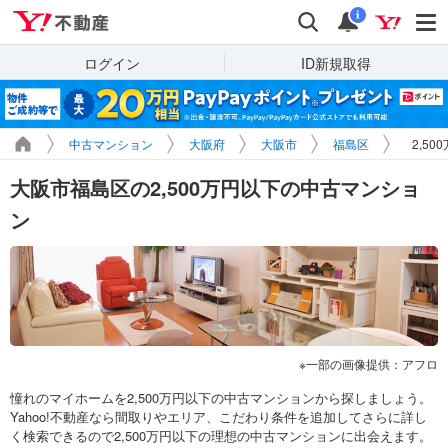
Yahoo!不動産
検索
通知
i
ログイン
ID新規取得
中古マンション
大阪府
大阪市
福島区
2,5
大阪市福島区の2,500万円以下の中古マンショ
ン
一部の画像提供：アフロ
憧れのマイホームを2,500万円以下の中古マンションから探しましょう。
Yahoo!不動産なら間取りやエリア、こだわり条件を追加してさらに詳し
く検索できるので2,500万円以下の理想の中古マンションに出会えます。