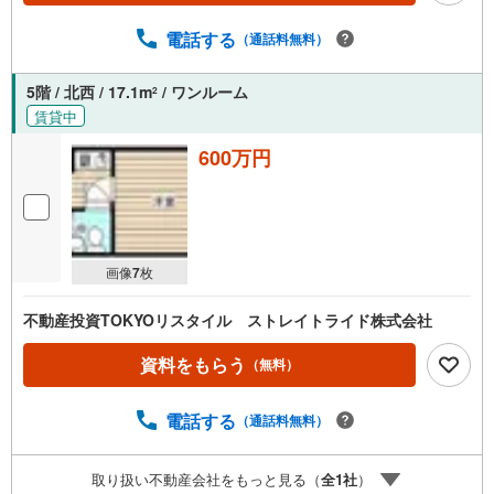
電話する
（通話料無料）
5階 / 北西 / 17.1m
/ ワンルーム
2
賃貸中
600万円
画像
7
枚
不動産投資TOKYOリスタイル ストレイトライド株式会社
資料をもらう
（無料）
電話する
（通話料無料）
取り扱い不動産会社をもっと見る（
全
1
社
）