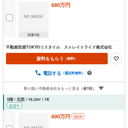
680万円
画像
1
枚
不動産投資TOKYOリスタイル ストレイトライド株式会社
資料をもらう
（無料）
電話する
（通話料無料）
取り扱い不動産会社をもっと見る（
全
1
社
）
5階 / 北西 / 16.2m
/ 1K
2
賃貸中
600万円
NEW