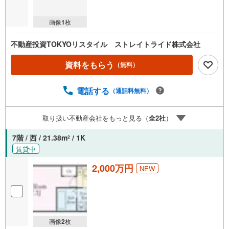
画像
1
枚
不動産投資TOKYOリスタイル ストレイトライド株式会社
資料をもらう
（無料）
電話する
（通話料無料）
取り扱い不動産会社をもっと見る（
全
2
社
）
7階 / 西 / 21.38m
/ 1K
2
賃貸中
2,000万円
NEW
画像
2
枚