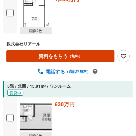
画像
2
枚
株式会社リアール
資料をもらう
（無料）
電話する
（通話料無料）
5階 / 北西 / 15.91m
/ ワンルーム
2
賃貸中
630万円
画像
2
枚