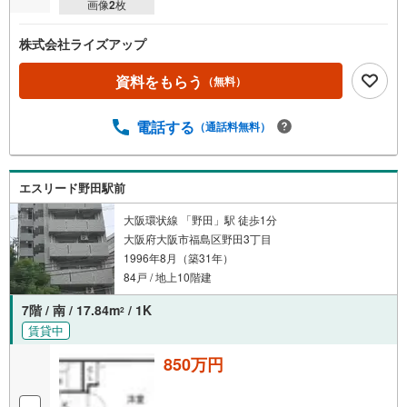
画像
2
枚
を
マ
株式会社ライズアップ
イ
ペ
資料をもらう
（無料）
ー
ジ
電話する
に
（通話料無料）
保
存
す
エスリード野田駅前
る
大阪環状線 「野田」駅 徒歩1分
大阪府大阪市福島区野田3丁目
1996年8月（築31年）
84戸 / 地上10階建
7階 / 南 / 17.84m
/ 1K
2
賃貸中
850万円