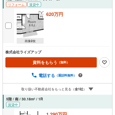
リフォーム
賃貸中
620万円
画像
2
枚
株式会社ライズアップ
資料をもらう
（無料）
電話する
（通話料無料）
取り扱い不動産会社をもっと見る（
全
1
社
）
5階 / 南 / 30.18m
/ 1R
2
賃貸中
1,290万円