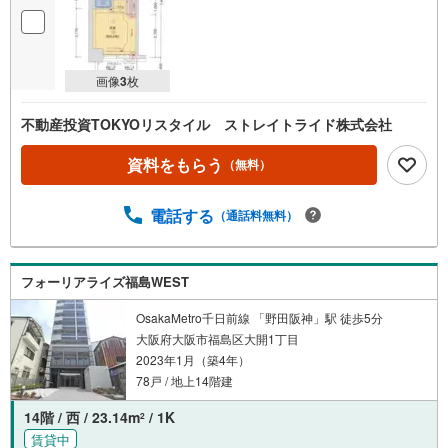
画像
3
枚
不動産投資TOKYOリスタイル ストレイトライド株式会社
資料をもらう
（無料）
電話する
（通話料無料）
フォーリアライズ福島WEST
OsakaMetro千日前線 「野田阪神」駅 徒歩5分
大阪府大阪市福島区大開1丁目
2023年1月（築4年）
78戸 / 地上14階建
14階 / 西 / 23.14m
/ 1K
2
賃貸中