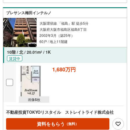
プレサンス梅田インテルノ
大阪環状線 「福島」駅 徒歩5分
大阪府大阪市福島区福島6丁目
2002年3月（築25年）
60戸 / 地上11階建
10階 / 北 / 20.01m
/ 1K
2
賃貸中
1,680万円
画像
5
枚
不動産投資TOKYOリスタイル ストレイトライド株式会社
資料をもらう
（無料）