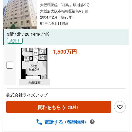
大阪環状線 「福島」駅 徒歩9分
大阪府大阪市福島区福島6丁目
2004年2月（築23年）
61戸 / 地上11階建
3階 / 北 / 20.14m
/ 1K
2
賃貸中
1,500万円
画像
2
枚
株式会社ライズアップ
資料をもらう
（無料）
電話する
（通話料無料）