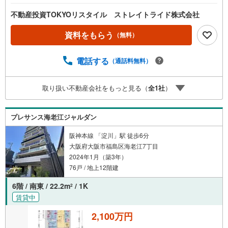
不動産投資TOKYOリスタイル ストレイトライド株式会社
資料をもらう
（無料）
電話する
（通話料無料）
取り扱い不動産会社をもっと見る（
全
1
社
）
プレサンス海老江ジャルダン
阪神本線 「淀川」駅 徒歩6分
大阪府大阪市福島区海老江7丁目
2024年1月（築3年）
76戸 / 地上12階建
6階 / 南東 / 22.2m
/ 1K
2
賃貸中
2,100万円