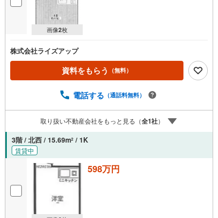
画像
2
枚
株式会社ライズアップ
資料をもらう
（無料）
電話する
（通話料無料）
取り扱い不動産会社をもっと見る（
全
1
社
）
3階 / 北西 / 15.69m
/ 1K
2
賃貸中
598万円