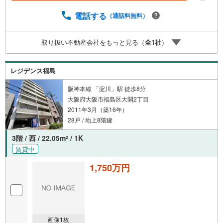
電話する
（通話料無料）
取り扱い不動産会社をもっと見る（
全
1
社
）
レジデンス福島
阪神本線 「淀川」駅 徒歩8分
大阪府大阪市福島区大開2丁目
2011年3月（築16年）
28戸 / 地上8階建
3階 / 西 / 22.05m
/ 1K
2
賃貸中
1,750万円
画像
1
枚