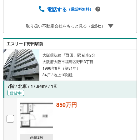
電話する
（通話料無料）
取り扱い不動産会社をもっと見る（
全
2
社
）
工スリード野田駅前
大阪環状線 「野田」駅 徒歩2分
大阪府大阪市福島区野田3丁目
1996年8月（築31年）
84戸 / 地上10階建
7階 / 北東 / 17.84m
/ 1K
2
賃貸中
850万円
画像
2
枚