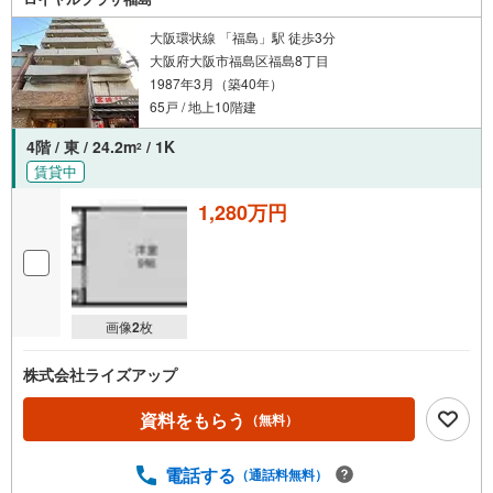
大阪環状線 「福島」駅 徒歩3分
大阪府大阪市福島区福島8丁目
1987年3月（築40年）
65戸 / 地上10階建
4階 / 東 / 24.2m
/ 1K
2
賃貸中
1,280万円
画像
2
枚
株式会社ライズアップ
資料をもらう
（無料）
電話する
（通話料無料）