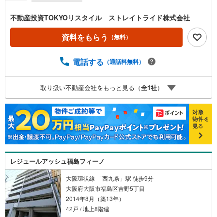
不動産投資TOKYOリスタイル ストレイトライド株式会社
資料をもらう
（無料）
電話する
（通話料無料）
取り扱い不動産会社をもっと見る（
全
1
社
）
レジュールアッシュ福島フィーノ
大阪環状線 「西九条」駅 徒歩9分
大阪府大阪市福島区吉野5丁目
2014年8月（築13年）
42戸 / 地上8階建