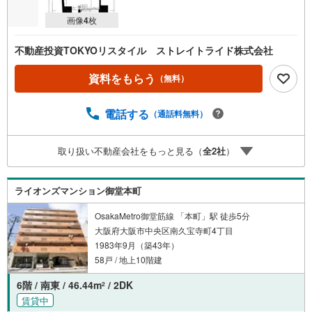
画像
4
枚
不動産投資TOKYOリスタイル ストレイトライド株式会社
資料をもらう
（無料）
電話する
（通話料無料）
取り扱い不動産会社をもっと見る（
全
2
社
）
ライオンズマンション御堂本町
OsakaMetro御堂筋線 「本町」駅 徒歩5分
大阪府大阪市中央区南久宝寺町4丁目
1983年9月（築43年）
58戸 / 地上10階建
6階 / 南東 / 46.44m
/ 2DK
2
賃貸中