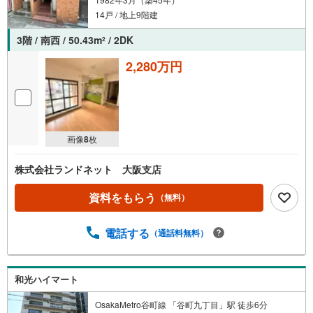
14戸 / 地上9階建
3階 / 南西 / 50.43m
/ 2DK
2
2,280万円
画像
8
枚
株式会社ランドネット 大阪支店
資料をもらう
（無料）
電話する
（通話料無料）
和光ハイマート
OsakaMetro谷町線 「谷町九丁目」駅 徒歩6分