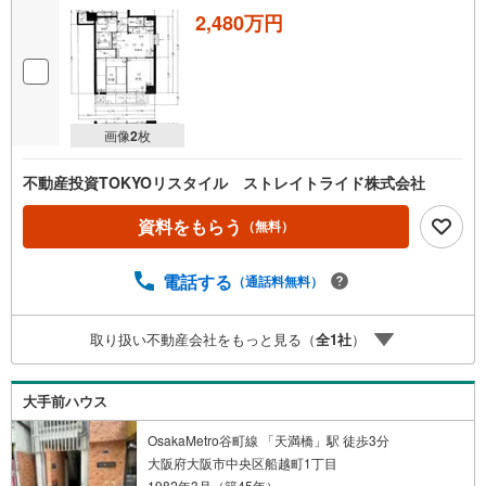
2,480万円
画像
2
枚
不動産投資TOKYOリスタイル ストレイトライド株式会社
資料をもらう
（無料）
電話する
（通話料無料）
取り扱い不動産会社をもっと見る（
全
1
社
）
大手前ハウス
OsakaMetro谷町線 「天満橋」駅 徒歩3分
大阪府大阪市中央区船越町1丁目
1982年3月（築45年）