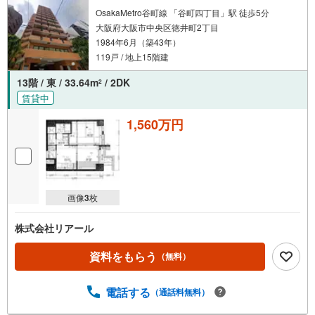
OsakaMetro谷町線 「谷町四丁目」駅 徒歩5分
大阪府大阪市中央区徳井町2丁目
1984年6月（築43年）
119戸 / 地上15階建
13階 / 東 / 33.64m
/ 2DK
2
賃貸中
1,560万円
画像
3
枚
株式会社リアール
資料をもらう
（無料）
電話する
（通話料無料）