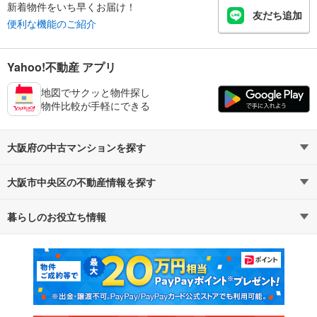
新着物件をいち早くお届け！
友だち追加
便利な機能のご紹介
Yahoo!不動産 アプリ
地図でサクッと物件探し
物件比較が手軽にできる
大阪府の中古マンションを探す
大阪市中央区の不動産情報を探す
路線・駅から探す
地域から探す
暮らしのお役立ち情報
不動産・住宅
賃貸住宅
通勤・通学時間から探す
地図から探す
マンションカタログ
教えて！住まいの先生
新築マンション
中古マンション
新築一戸建て
中古一戸建て