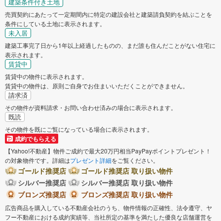
建築条件付き土地
売買契約にあたって一定期間内に特定の建設会社と建築請負契約を結ぶことを
条件にしている土地に表示されます。
未入居
建築工事完了日から1年以上経過したものの、まだ誰も住んだことがない住宅に
表示されます。
賃貸中
賃貸中の物件に表示されます。
賃貸中の物件は、原則ご自身でお住まいいただくことができません。
請求済
その物件が資料請求・お問い合わせ済みの場合に表示されます。
既読
その物件を既にご覧になっている場合に表示されます。
成約でもらえる
【Yahoo!不動産】物件ご成約で最大20万円相当PayPayポイントプレゼント！
の対象物件です。詳細は
プレゼント詳細
をご覧ください。
ゴールド推奨店
ゴールド推奨店 取り扱い物件
シルバー推奨店
シルバー推奨店 取り扱い物件
ブロンズ推奨店
ブロンズ推奨店 取り扱い物件
広告商品を購入している不動産会社のうち、物件情報の正確性、法令遵守、ヤ
フー不動産における成約実績等、当社所定の基準を満たした優良な店舗運営を