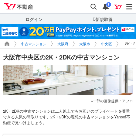
Yahoo!不動産
検索
通知
i
ログイン
ID新規取得
中古マンション
大阪府
大阪市
中央区
2K・
大阪市中央区の2K・2DKの中古マンション
一部の画像提供：アフロ
2K・2DKの中古マンションは二人以上でもお互いのプライベートを尊重
できる人気の間取りです。2K・2DKの理想の中古マンションをYahoo!不
動産で見つけましょう。