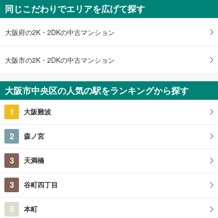
同じこだわりでエリアを広げて探す
未定
1LDK～2LDK
大阪府大阪市中央区博労町3丁目1番、南久宝寺町3丁目53番5（地…
大阪府の2K・2DKの中古マンション
大阪市の2K・2DKの中古マンション
大阪市中央区の人気の駅をランキングから探す
1
大阪難波
2
森ノ宮
3
天満橋
3
谷町四丁目
5
本町