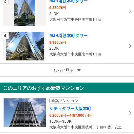
3
MJR堺筋本町タワー
ジ
9,870万円
に
2LDK
保
大阪府大阪市中央区南本町1丁目
存
す
4
MJR堺筋本町タワー
る
9,980万円
2LDK
大阪府大阪市中央区南本町1丁目
5
ウエリスタワー谷町四丁目
もっと見る
8,980万円
2LDK
このエリアのおすすめ新築マンション
大阪府大阪市中央区内本町2丁目
新築マンション
シティタワー大阪本町
6,200万円～4億7,800万円
1LDK～3LDK
大阪府大阪市中央区備後町二丁目30番、安土町二丁目33番（地番）