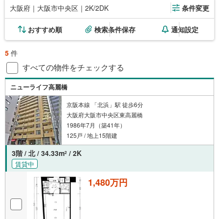
大阪府｜大阪市中央区｜2K/2DK
条件変更
おすすめ順
検索条件保存
通知設定
5
件
すべての物件をチェックする
ニューライフ高麗橋
京阪本線 「北浜」駅 徒歩6分
大阪府大阪市中央区東高麗橋
1986年7月（築41年）
125戸 / 地上15階建
3階 / 北 / 34.33m
/ 2K
2
賃貸中
1,480万円