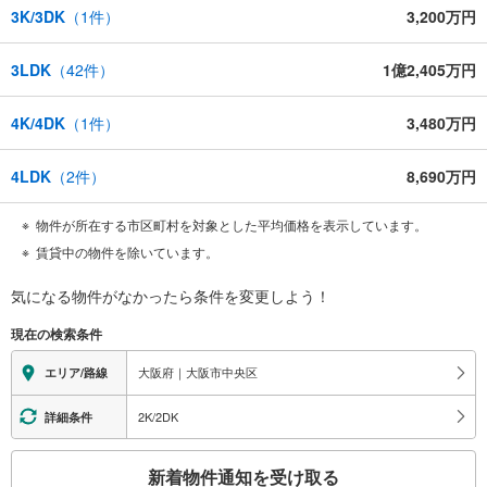
3K/3DK
（
1
件）
3,200万円
3LDK
（
42
件）
1億2,405万円
4K/4DK
（
1
件）
3,480万円
4LDK
（
2
件）
8,690万円
物件が所在する市区町村を対象とした平均価格を表示しています。
賃貸中の物件を除いています。
気になる物件がなかったら
条件を変更しよう！
現在の検索条件
大阪府｜大阪市中央区
エリア/路線
2K/2DK
詳細条件
こ
新着物件通知を受け取る
の