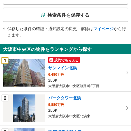
検
索
検索条件を保存する
条
件
保存した条件の確認・通知設定の変更・解除は
マイページ
から行
で
えます。
通
知
大阪市中央区の物件をランキングから探す
を
受
1
成約でもらえる
け
サンマイン北浜
取
6,480万円
る
2LDK
・
大阪府大阪市中央区淡路町2丁目
条
件
2
パークタワー北浜
を
9,880万円
マ
2LDK
イ
大阪府大阪市中央区北浜東
ペ
ー