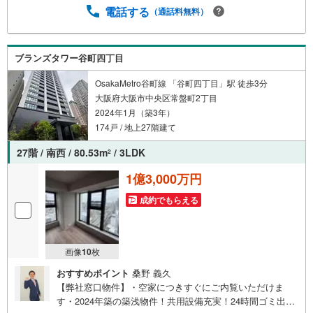
電話する
（通話料無料）
ブランズタワー谷町四丁目
OsakaMetro谷町線 「谷町四丁目」駅 徒歩3分
大阪府大阪市中央区常盤町2丁目
2024年1月（築3年）
174戸 / 地上27階建て
27階 / 南西 / 80.53m
/ 3LDK
2
1億3,000万円
成約でもらえる
画像
10
枚
おすすめポイント
桑野 義久
【弊社窓口物件】・空家につきすぐにご内覧いただけま
す・2024年築の築浅物件！共用設備充実！24時間ゴミ出し