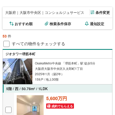
大阪府｜大阪市中央区｜コンシェルジュサービス
条件変更
おすすめ順
検索条件保存
通知設定
53
件
すべての物件をチェックする
ジオタワー堺筋本町
OsakaMetro中央線 「堺筋本町」駅 徒歩5分
大阪府大阪市中央区久太郎町1丁目
2025年1月（築2年）
159戸 / 地上30階
5階 / 西 / 50.78m
/ 1LDK
2
5,600万円
成約でもらえる