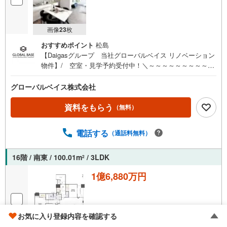
画像
23
枚
おすすめポイント
松島
【Daigasグループ 当社グローバルベイス リノベーション
物件】/ 空室・見学予約受付中！＼～～～～～～～～～～
～～～～～～～～■地下鉄「谷町四丁目」「谷町六丁目」
駅 徒歩5分■28階建て免震構造タワーレジデンス■15階部
グローバルベイス株式会社
分北西角住戸■リビングから大阪城を望む眺望あり■専有面
積85m2をこえる広々2LDK■納戸＋ウォークインクローゼッ
資料をもらう
（無料）
トあり、収納豊富■LDK約22.3帖、床暖房、エアコン1基設
置済■浴室1620サイズ■2頭までペット飼育可（ペット飼育
電話する
（通話料無料）
細則有）■共用施設充実～～～～～～～～～～～～～～～～
～～-Daigasグループのグローバルベイス-リノベーション
マンション累計6000戸の供給実績！多くの物件調達・リノ
16階 / 南東 / 100.01m
/ 3LDK
2
ベーション実績で培ったノウハウをもとに、お客さまの理
1億6,880万円
想の暮らしにあった物件をご紹介いたします。グローバル
ベイスは、持続可能な社会を実現するために進化を続ける
Daigasグループの一員です。※駐車場等の空き状況は変わ
る場合がございます。
お気に入り登録内容を確認する