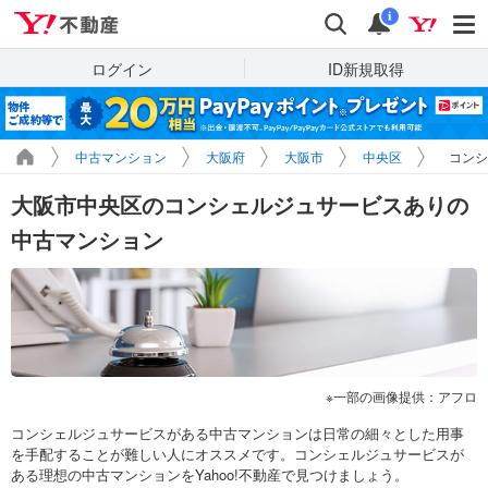
Yahoo!不動産
検索
通知
i
ログイン
ID新規取得
中古マンション
大阪府
大阪市
中央区
コンシ
大阪市中央区のコンシェルジュサービスありの
中古マンション
一部の画像提供：アフロ
コンシェルジュサービスがある中古マンションは日常の細々とした用事
を手配することが難しい人にオススメです。コンシェルジュサービスが
ある理想の中古マンションをYahoo!不動産で見つけましょう。