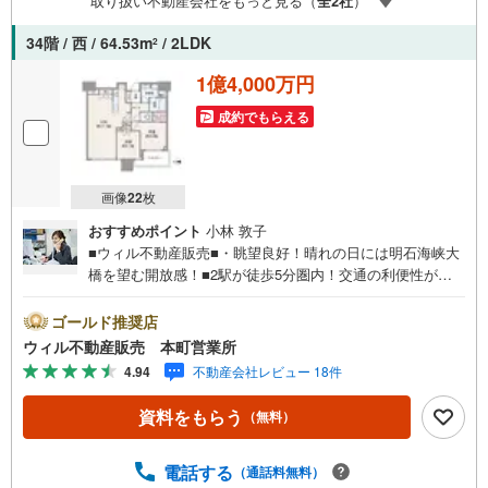
取り扱い不動産会社をもっと見る（
全
2
社
）
にお声がけください。■キッズスペースもございますので、
小さなお子様がいらっしゃるご家庭もお気軽にご来場くだ
34階 / 西 / 64.53m
/ 2LDK
2
さい！【営業日】定休日はございません。火曜日・水曜日
も営業しております。
1億4,000万円
成約でもらえる
画像
22
枚
おすすめポイント
小林 敦子
■ウィル不動産販売■・眺望良好！晴れの日には明石海峡大
橋を望む開放感！■2駅が徒歩5分圏内！交通の利便性が高
いロケーション！■「堺筋本町駅」までフラットな道のり！
徒歩や自転車でのアクセス良好！■阪神高速出入り口近くで
ゴールド推奨店
お車での移動もスムーズ！■『フレスコミニ』徒歩5分で
ウィル不動産販売 本町営業所
日々の買い出しも便利！■2022年3月築の築浅レジデンス！
4.94
不動産会社レビュー 18件
■免震構造！■共用施設充実でタワーライフを満喫！■34階
部分の2LDK！■LDK約17帖のゆとりある空間！リビングダ
資料をもらう
（無料）
イニングは天井高2.6mあり！■LDKと洋室を繋げて使える
フレキシブルな間取り！■全居室収納付きで使い勝手の良い
設計！■玄関すぐ近くに洗濯機置き場とバスルーム！清潔を
電話する
（通話料無料）