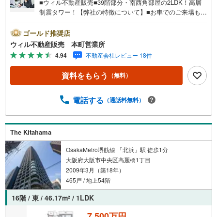
■ウィル不動産販売■39階部分・南西角部屋の2LDK！高層
制震タワー！【弊社の特徴について】■お車でのご来場も可
能です。周辺のコインパーキングまでご案内致しますの
で、担当者のお声がけください。■キッズスペースもござい
ゴールド推奨店
ますので、小さなお子様がいらっしゃるご家庭もお気軽の
ウィル不動産販売 本町営業所
ご来場ください！＝＝＝＝＝＝＝＝＝＝＝＝＝＝＝＝＝＝
4.94
不動産会社レビュー 18件
＝＝＝＝＝＝＝＝＝＝＝＝【営業時間 10:00～19:00】（定
休日なし）火曜日・水曜日も営業しております。上記時間
資料をもらう
（無料）
はお電話が繋がりやすくなっております。ぜひお気軽にご
連絡下さい！現地を見学される場合は「室内・現地を見学
する（無料）」ボタンよりご希望の日時をご記入いただけ
電話する
（通話料無料）
ますとスムーズにご案内が可能です。＝＝＝＝＝＝＝＝＝
＝＝＝＝＝＝＝＝＝＝＝＝＝＝＝＝＝＝＝＝＝■リフォーム
担当、ローン担当が居ますので、何でも気軽にご相談いた
The Kitahama
だけます！■リフォーム担当と一緒に現地見学を行い、その
場でリフォームのご提案等をさせていただきます！■物件管
OsakaMetro堺筋線 「北浜」駅 徒歩1分
理システムを使えば、ネットに掲載されていない物件のご
大阪府大阪市中央区高麗橋1丁目
紹介も可能です！
2009年3月（築18年）
465戸 / 地上54階
16階 / 東 / 46.17m
/ 1LDK
2
7,500万円