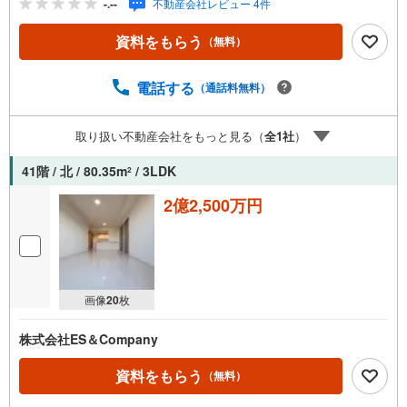
-.--
不動産会社レビュー 4件
談くださいませ！〇大阪メトロ千日前線・中央線「阿波
座」駅5番出口より徒歩約2分！〇営業時間:10:00～20:00
資料をもらう
（無料）
（火曜日・水曜日定休日※祝日は営業）事前にご連絡いただ
けますと、スムーズにご案内が可能です。ご連絡お待ちし
ております！
電話する
（通話料無料）
取り扱い不動産会社をもっと見る（
全
1
社
）
41階 / 北 / 80.35m
/ 3LDK
2
2億2,500万円
画像
20
枚
株式会社ES＆Company
資料をもらう
（無料）