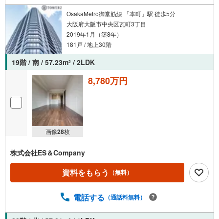
い物件のご紹介も可能です！
OsakaMetro御堂筋線 「本町」駅 徒歩5分
大阪府大阪市中央区瓦町3丁目
2019年1月（築8年）
181戸 / 地上30階
19階 / 南 / 57.23m
/ 2LDK
2
8,780万円
画像
28
枚
株式会社ES＆Company
資料をもらう
（無料）
電話する
（通話料無料）