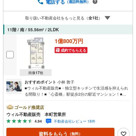
電話する
（通話料無料）
料をもらう」をクリックして下さい。【東宝ハウス江坂の
ポイント】（1）不動産のご提案から資金計画・ライフシミ
ュレーションのご相談・無理のないライフプラン、提携に
取り扱い不動産会社をもっと見る（
全
1
社
）
よる低金利住宅ローンのご提案、購入前に知る「購入後の
家族の生活」を「未来カレンダー」で見える化します。
11階 / 南 / 55.56m
/ 2LDK
2
（2）ご購入後から始まる「専属FPによるファイナンシャ
ルライフサポート」・漠然としたキャッシュフローのグラ
1億800万円
フ化、効果的な生命保険の見直し、繰り上げ返済の効果的
成約でもらえる
なタイミングなどご提案させて頂きます。
画像
17
枚
おすすめポイント
小林 敦子
■ウィル不動産販売■・独立型キッチンで生活感を抑えられ
る間取り！■「心斎橋」駅徒歩2分の駅近マンション！■商
業地ならではの高い利便性！■『イオンフードスタイル』徒
歩4分の近さが魅力！■「ローソン 西心斉橋一丁目店」が徒
ゴールド推奨店
歩1分！コンビニ至近の便利な立地！■周辺は飲食店やカフ
ウィル不動産販売 本町営業所
ェが多数点在！■2019年築！築浅タワーレジデンス！■免震
4.94
不動産会社レビュー 18件
構造！■2LDK！■南向きで陽当たり良好！■玄関から室内が
見えにくいプライバシー設計！■内廊下設計！共用施設充実
資料をもらう
（無料）