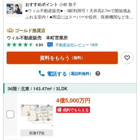
おすすめポイント
小林 敦子
■ウィル不動産販売■・3駅利用可！天井高2.7mで開放感あ
ふれる室内！■周辺にはスーパーや役所、医療機関など生活
施設が揃う環境！■小学校徒歩3分で通学安心！■2020年10
月築！■専有面積82.18平米のゆとりある2LDK！■18階で見
ゴールド推奨店
晴らし良好！■ディスポーザー・ミストサウナなど設備充
ウィル不動産販売 本町営業所
実！■北東角部屋で採光・通風良好！■エントランスにオー
4.94
不動産会社レビュー 18件
トロック・宅配ボックス完備！■クランクイン玄関！SIC付
きですっきり！■2面バルコニー！全居室が面す！■LDK約2
資料をもらう
（無料）
2.3帖の広々空間！複数の採光面蟻＆床暖房付きで冬も快
適！■全居室収納！WIC＆納戸の収納充実の住戸！■マンシ
ョン敷地内駐車場に空きあり！マイカーある方も安心！
電話する
（通話料無料）
【弊社の特徴】■お車でのご来場も可能です。周辺のコイン
パーキングまでご案内致しますので、担当者にお声がけく
36階 / 北東 / 143.47m
/ 3LDK
2
ださい。■キッズスペースもございますので、小さなお子様
がいらっしゃるご家庭もお気軽にご来場ください！【営業
4億5,000万円
日】定休日はございません。水曜日も営業しております。
成約でもらえる
画像
17
枚