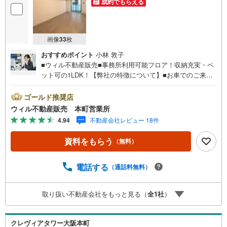
成約でもらえる
画像
33
枚
おすすめポイント
小林 敦子
■ウィル不動産販売■事務所利用可能フロア！収納充実・ペ
ット可の1LDK！【弊社の特徴について】■お車でのご来場
も可能です。周辺のコインパーキングまでご案内致します
ので、担当者のお声がけください。■キッズスペースもござ
ゴールド推奨店
いますので、小さなお子様がいらっしゃるご家庭もお気軽
ウィル不動産販売 本町営業所
のご来場ください！ ＝＝＝＝＝＝＝＝＝＝＝＝＝＝＝＝＝
4.94
不動産会社レビュー 18件
＝＝＝＝＝＝＝＝＝＝＝＝＝【営業時間 10:00～19:00】
（定休日なし）火曜日・水曜日も営業しております。 上記
資料をもらう
（無料）
時間はお電話が繋がりやすくなっております。ぜひお気軽
にご連絡下さい！現地を見学される場合は「室内・現地を
見学する（無料）」ボタンよりご希望の日時をご記入いた
電話する
（通話料無料）
だけますとスムーズにご案内が可能です。＝＝＝＝＝＝＝
＝＝＝＝＝＝＝＝＝＝＝＝＝＝＝＝＝＝＝＝＝＝＝■リフォ
取り扱い不動産会社をもっと見る（
全
1
社
）
ーム担当、ローン担当が居ますので、何でも気軽にご相談
いただけます！ ■リフォーム担当と一緒に現地見学を行
い、その場でリフォームのご提案等をさせていただきま
クレヴィアタワー大阪本町
す！■物件管理システムを使えば、ネットに掲載されていな