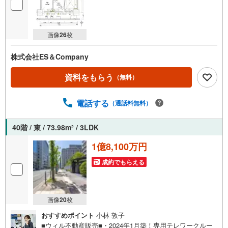
画像
26
枚
株式会社ES＆Company
資料をもらう
（無料）
電話する
（通話料無料）
40階 / 東 / 73.98m
/ 3LDK
2
1億8,100万円
成約でもらえる
画像
20
枚
おすすめポイント
小林 敦子
■ウィル不動産販売■・2024年1月築！専用テレワークルー