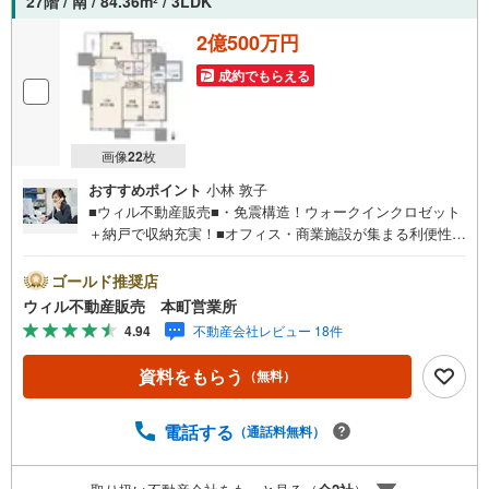
27階 / 南 / 84.36m
/ 3LDK
2
2億500万円
成約でもらえる
画像
22
枚
おすすめポイント
小林 敦子
■ウィル不動産販売■・免震構造！ウォークインクロゼット
＋納戸で収納充実！■オフィス・商業施設が集まる利便性の
高い立地■駅近！■周辺は飲食店が点在！■『フレスコミ
ニ』徒歩5分！行くまでに苦にならない距離！■『ファミリ
ゴールド推奨店
ーマート 大阪国際ビル西口店』まで徒歩1分の近さ！■2022
ウィル不動産販売 本町営業所
年3月築！アウトポール設計！■共用施設充実のハイグレー
4.94
不動産会社レビュー 18件
ドレジデンス！■専有面積約84平米のゆとりある3LDKでフ
ァミリーにも対応！■南向き角住戸で採光良好！■27階！高
資料をもらう
（無料）
層階につき眺望良好！■2面バルコニーで通風・開放感良
好！■クランクイン玄関で室内見えにくい構造！■2面採光
の明るく開放的なLDK！■現在は空き部屋で、気軽に室内見
電話する
（通話料無料）
学可能です！【弊社の特徴】■お車でのご来場も可能です。
周辺のコインパーキングまでご案内致しますので、担当者