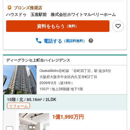
可能！冷凍・冷蔵宅配ボックス完備・ペット飼育可（規約
有）大切な家族と一緒に暮らせます・WIC＋SCLに加えト
ブロンズ推奨店
ランクルーム完備・南西角部屋27階部分！窓がたくさんあ
ハウスドゥ 玉造駅前 株式会社ホワイトマルベリーホーム
り明るい室内。浴室に窓有り。高層階につき採光眺望換気
良好。【ハウスドゥ玉造駅前なら】・内覧希望の方はお気
資料をもらう
（無料）
軽に弊社までお問合せ下さい！・ハウスドゥ玉造駅前の公
式LINEからもお気軽にお問合せ頂けます！・弊社ではまず
電話する
（通話料無料）
お客様に合った資金計画をしっかりとご説明致します。・
現在ご内覧を迷われている物件がございましたら、まとめ
て案内ツアーを組ませて頂きます
ディーグランセ上町台ハイレジデンス
OsakaMetro谷町線 「谷町四丁目」駅 徒歩5分
大阪府大阪市中央区内久宝寺町2丁目
2009年3月（築18年）
100戸 / 地上28階建 地下1階
15階 / 北 / 85.16m
/ 2LDK
2
リフォーム
1億1,990万円