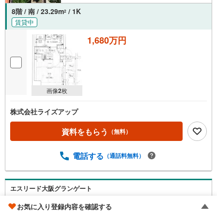
■22階部分×南西向きで採光・眺望良好！
■アルコーブ付き玄関！
8階 / 南 / 23.29m
/ 1K
2
■センターリビングプラン！
賃貸中
■トランクルーム＆SIC＆WIC2か所付きで収納力◎！
■玄関収納充実！
1,680万円
■共用施設はウォーターガーデンやスカイラウンジ、ゲストルームなど！
【弊社の特徴について】
■駐車場完備。お車でのご来場も可能です。
■キッズスペースもございますので、小さなお子様がいらっしゃるご家族も
お気軽にご来場ください！
画像
2
枚
【営業時間 10:00～19:00】（定休日なし）火曜日・水曜日も営業しており
ます。
株式会社ライズアップ
資料をもらう
（無料）
電話する
（通話料無料）
エスリード大阪グランゲート
阪急京都本線 「十三」駅 徒歩9分
お気に入り登録内容を確認する
大阪府大阪市淀川区十三東3丁目