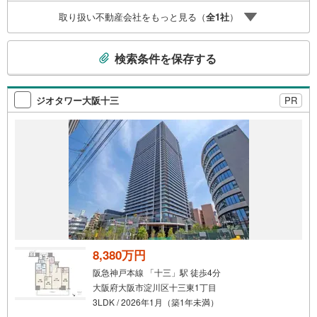
取り扱い不動産会社をもっと見る（
全
1
社
）
こ
検索条件を保存する
の
検
索
ジオタワー大阪十三
PR
条
件
で
通
知
を
受
け
取
る
8,380万円
・
阪急神戸本線 「十三」駅 徒歩4分
条
大阪府大阪市淀川区十三東1丁目
件
3LDK / 2026年1月（築1年未満）
を