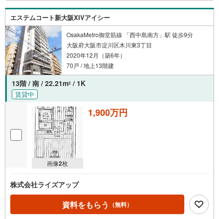
エステムコート新大阪XIVアイシー
OsakaMetro御堂筋線 「西中島南方」駅 徒歩9分
大阪府大阪市淀川区木川東3丁目
2020年12月（築6年）
70戸 / 地上13階建
13階 / 南 / 22.21m
/ 1K
2
賃貸中
1,900万円
画像
2
枚
株式会社ライズアップ
資料をもらう
（無料）