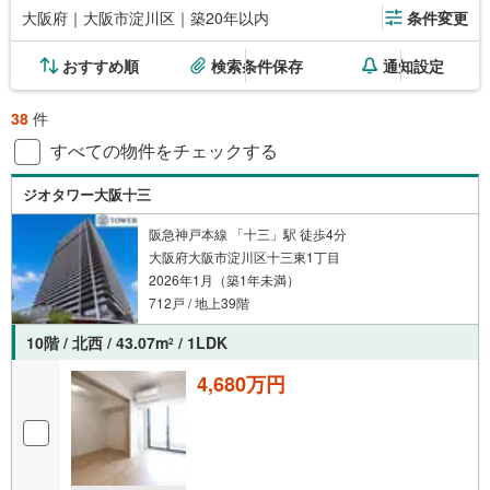
大阪府｜大阪市淀川区｜築20年以内
条件変更
おすすめ順
検索条件保存
通知設定
38
件
すべての物件をチェックする
ジオタワー大阪十三
阪急神戸本線 「十三」駅 徒歩4分
大阪府大阪市淀川区十三東1丁目
2026年1月（築1年未満）
712戸 / 地上39階
10階 / 北西 / 43.07m
/ 1LDK
2
4,680万円