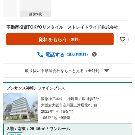
画像
1
枚
不動産投資TOKYOリスタイル ストレイトライド株式会社
資料をもらう
（無料）
電話する
（通話料無料）
取り扱い不動産会社をもっと見る（
全
1
社
）
プレサンス神崎川ファインブレス
阪急神戸本線 「神崎川」駅 徒歩7分
大阪府大阪市淀川区三津屋北2丁目
2022年1月（築5年）
106戸 / 地上9階建
8階 / 南東 / 25.46m
/ ワンルーム
2