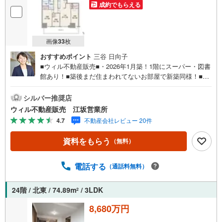
成約でもらえる
画像
33
枚
おすすめポイント
三谷 日向子
■ウィル不動産販売■・2026年1月築！1階にスーパー・図書
館あり！■築後まだ住まわれてないお部屋で新築同様！■阪
急「十三」駅徒歩4分の駅近タワーレジデンス！■南側の淀
川河川敷にはグラウンドや遊歩道！運動におすすめスポッ
シルバー推奨店
ト！■ペットと一緒に暮らせるマンション（細則あり）！■
ウィル不動産販売 江坂営業所
3LDK！■エントランスにオートロック・宅配ボックス完備
4.7
不動産会社レビュー 20件
で利便性◎！■全室バルコニーに面したワイドスパン設計！
■22階部分×南西向きで採光・眺望良好！■アルコーブ付き
資料をもらう
（無料）
玄関！■センターリビングプラン！■トランクルーム＆SIC
＆WIC2か所付きで収納力◎！■玄関収納充実！■共用施設
はウォーターガーデンやスカイラウンジ、ゲストルームな
電話する
（通話料無料）
ど！【弊社の特徴について】■駐車場完備。お車でのご来場
も可能です。■キッズスペースもございますので、小さなお
24階 / 北東 / 74.89m
/ 3LDK
2
子様がいらっしゃるご家族もお気軽にご来場ください！
【営業時間 10:00～19:00】（定休日なし）火曜日・水曜日
8,680万円
も営業しております。