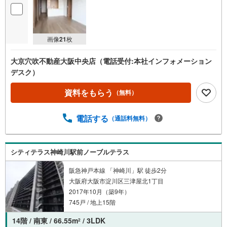
画像
21
枚
大京穴吹不動産大阪中央店（電話受付:本社インフォメーション
デスク）
資料をもらう
（無料）
電話する
（通話料無料）
シティテラス神崎川駅前ノーブルテラス
阪急神戸本線 「神崎川」駅 徒歩2分
大阪府大阪市淀川区三津屋北1丁目
2017年10月（築9年）
745戸 / 地上15階
14階 / 南東 / 66.55m
/ 3LDK
2