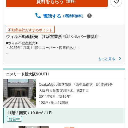
資料をもらう
（無料）
電話する
（通話料無料）
不動産会社おすすめポイント
ウィル不動産販売 江坂営業所
シルバー推奨店
■ウィル不動産販売■
・2026年1月築！1階にスーパー・図書館あり！
もっと見る
■築後まだ住まわれてないお部屋で新築同様！
■阪急「十三」駅徒歩4分の駅近タワーレジデンス！
エスリード新大阪SOUTH
■南側の淀川河川敷にはグラウンドや遊歩道！運動におすすめスポット！
OsakaMetro御堂筋線 「西中島南方」駅 徒歩9分
■ペットと一緒に暮らせるマンション（細則あり）！
大阪府大阪市淀川区木川東2丁目
■3LDK！
2011年6月（築16年）
■エントランスにオートロック・宅配ボックス完備で利便性◎！
■全室バルコニーに面したワイドスパン設計！
102戸 / 地上12階建
■22階部分×南西向きで採光・眺望良好！
■アルコーブ付き玄関！
11階 / 南東 / 19.8m
/ 1R
2
■センターリビングプラン！
賃貸中
■トランクルーム＆SIC＆WIC2か所付きで収納力◎！
■玄関収納充実！