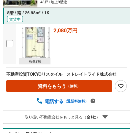
48戸 / 地上9階建
8階 / 南 / 26.98m
/ 1K
2
賃貸中
2,080万円
画像
7
枚
不動産投資TOKYOリスタイル ストレイトライド株式会社
資料をもらう
（無料）
電話する
（通話料無料）
取り扱い不動産会社をもっと見る（
全
1
社
）