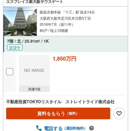
エスプレイス新大阪サウスゲート
阪急京都本線 「十三」駅 徒歩14分
大阪府大阪市淀川区木川西3丁目
2016年7月（築11年）
84戸 / 地上15階建
7階 / 北 / 25.91m
/ 1K
2
賃貸中
1,850万円
画像
1
枚
不動産投資TOKYOリスタイル ストレイトライド株式会社
資料をもらう
（無料）
電話する
（通話料無料）