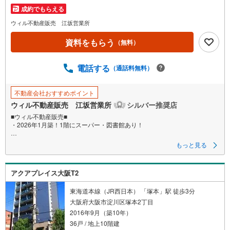
マ
成約でもらえる
イ
ウィル不動産販売 江坂営業所
ペ
資料をもらう
ー
（無料）
ジ
に
電話する
（通話料無料）
保
存
不動産会社おすすめポイント
す
ウィル不動産販売 江坂営業所
シルバー推奨店
る
■ウィル不動産販売■
・2026年1月築！1階にスーパー・図書館あり！
もっと見る
■築後まだ住まわれてないお部屋で新築同様！
■阪急「十三」駅徒歩4分の駅近タワーレジデンス！
アクアプレイス大阪T2
■南側の淀川河川敷にはグラウンドや遊歩道！運動におすすめスポット！
東海道本線（JR西日本） 「塚本」駅 徒歩3分
■ペットと一緒に暮らせるマンション（細則あり）！
大阪府大阪市淀川区塚本2丁目
■3LDK！
2016年9月（築10年）
■エントランスにオートロック・宅配ボックス完備で利便性◎！
■全室バルコニーに面したワイドスパン設計！
36戸 / 地上10階建