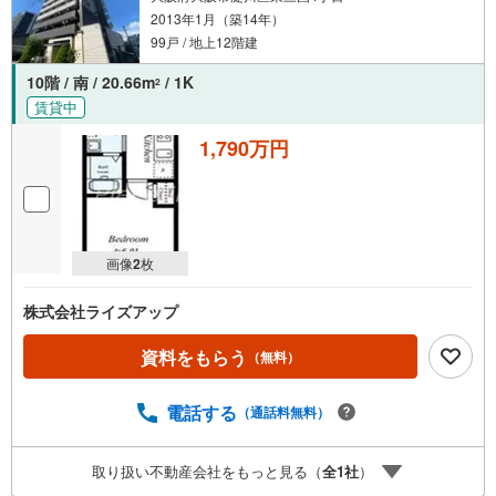
2013年1月（築14年）
99戸 / 地上12階建
10階 / 南 / 20.66m
/ 1K
2
賃貸中
1,790万円
画像
2
枚
株式会社ライズアップ
資料をもらう
（無料）
電話する
（通話料無料）
取り扱い不動産会社をもっと見る（
全
1
社
）