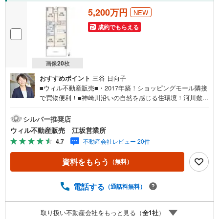
5,200万円
NEW
成約でもらえる
画像
20
枚
おすすめポイント
三谷 日向子
■ウィル不動産販売■・2017年築！ショッピングモール隣接
で買物便利！■神崎川沿いの自然を感じる住環境！河川敷は
体を動かすのにおすすめ！■「神崎川駅」徒歩2分！■スー
パー徒歩5分！他買物施設も充実！・「スギドラッグ 神崎
シルバー推奨店
川駅前店」まで徒歩2分！・「キリン堂 淀川新高店」まで
ウィル不動産販売 江坂営業所
徒歩8分！・「ファミリーマート 神崎川駅西店」まで徒歩1
4.7
不動産会社レビュー 20件
分！■共用施設充実の大規模マンション！■14階！■南東向
きで陽当たり良好の3LDK！■エントランスにオートロッ
資料をもらう
（無料）
ク・宅配ボックス完備！■室内段差のないフルフラット設
計！■キッチンと洗濯場所が近く家事がしやすい間取り！■
リビングと洋室4.5帖をつなげて使える造り！■現在は空き
電話する
（通話料無料）
部屋で、気軽に室内見学可能です！【弊社の特徴につい
て】■駐車場完備。お車でのご来場も可能です。■キッズス
取り扱い不動産会社をもっと見る（
全
1
社
）
ペースもございますので、小さなお子様がいらっしゃるご