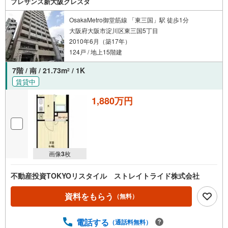
プレサンス新大阪クレスタ
OsakaMetro御堂筋線 「東三国」駅 徒歩1分
大阪府大阪市淀川区東三国5丁目
2010年6月（築17年）
124戸 / 地上15階建
7階 / 南 / 21.73m
/ 1K
2
賃貸中
1,880万円
画像
3
枚
不動産投資TOKYOリスタイル ストレイトライド株式会社
資料をもらう
（無料）
電話する
（通話料無料）