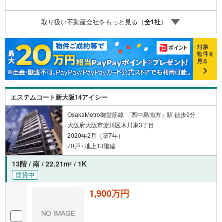
取り扱い不動産会社をもっと見る（
全
1
社
）
エステムコート新大阪14アイシー
OsakaMetro御堂筋線 「西中島南方」駅 徒歩9分
大阪府大阪市淀川区木川東3丁目
2020年2月（築7年）
70戸 / 地上13階建
13階 / 南 / 22.21m
/ 1K
2
賃貸中
1,900万円