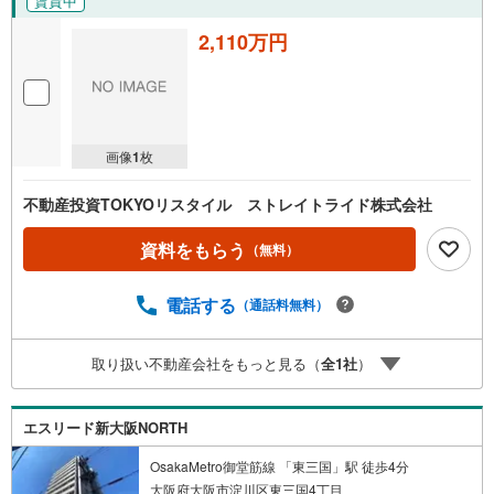
賃貸中
2,110万円
画像
1
枚
不動産投資TOKYOリスタイル ストレイトライド株式会社
資料をもらう
（無料）
電話する
（通話料無料）
取り扱い不動産会社をもっと見る（
全
1
社
）
エスリード新大阪NORTH
OsakaMetro御堂筋線 「東三国」駅 徒歩4分
大阪府大阪市淀川区東三国4丁目