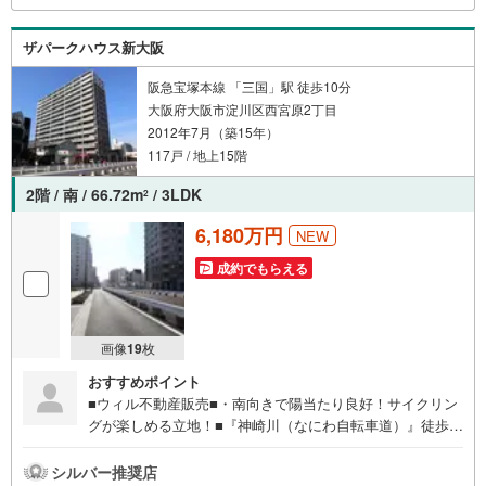
家族もお気軽にご来場ください！【営業時間 10:00～19:0
0】（定休日なし）火曜日・水曜日も営業しております。
ザパークハウス新大阪
阪急宝塚本線 「三国」駅 徒歩10分
大阪府大阪市淀川区西宮原2丁目
2012年7月（築15年）
117戸 / 地上15階
2階 / 南 / 66.72m
/ 3LDK
2
6,180万円
NEW
成約でもらえる
画像
19
枚
おすすめポイント
■ウィル不動産販売■・南向きで陽当たり良好！サイクリン
グが楽しめる立地！■『神崎川（なにわ自転車道）』徒歩1
2分！■保育施設・小中学校に通いやすいです！■スーパー
近く！■「スギ薬局 西宮原店」まで徒歩6分！■「ウエルシ
シルバー推奨店