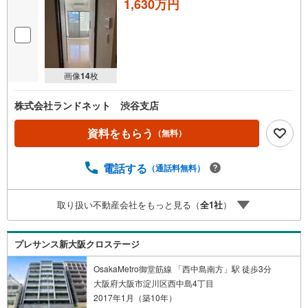
1,630万円
■共用施設はウォーターガーデンやスカイラウンジ、ゲストルームなど！
【弊社の特徴について】
■駐車場完備。お車でのご来場も可能です。
■キッズスペースもございますので、小さなお子様がいらっしゃるご家族も
お気軽にご来場ください！
画像
14
枚
【営業時間 10:00～19:00】（定休日なし）火曜日・水曜日も営業しており
ます。
株式会社ランドネット 渋谷支店
資料をもらう
（無料）
電話する
（通話料無料）
取り扱い不動産会社をもっと見る（
全
1
社
）
プレサンス新大阪クロステージ
OsakaMetro御堂筋線 「西中島南方」駅 徒歩3分
大阪府大阪市淀川区西中島4丁目
2017年1月（築10年）