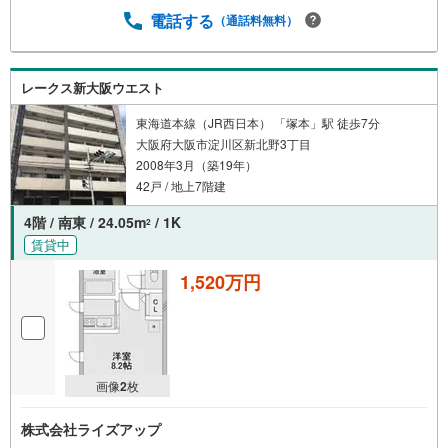
電話する
（通話料無料）
レークス新大阪ウエスト
東海道本線（JR西日本） 「塚本」駅 徒歩7分
大阪府大阪市淀川区新北野3丁目
2008年3月（築19年）
42戸 / 地上7階建
4階 / 南東 / 24.05m
/ 1K
2
賃貸中
1,520万円
画像
2
枚
株式会社ライズアップ