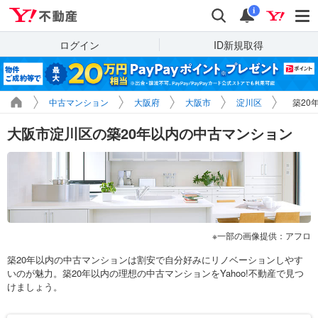
Yahoo!不動産
検索
通知
i
ログイン
ID新規取得
中古マンション
大阪府
大阪市
淀川区
築20
大阪市淀川区の築20年以内の中古マンション
一部の画像提供：アフロ
築20年以内の中古マンションは割安で自分好みにリノベーションしやす
いのが魅力。築20年以内の理想の中古マンションをYahoo!不動産で見つ
けましょう。