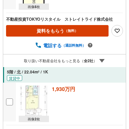
画像
8
枚
不動産投資TOKYOリスタイル ストレイトライド株式会社
資料をもらう
（無料）
電話する
（通話料無料）
取り扱い不動産会社をもっと見る（
全
2
社
）
5階 / 北 / 22.04m
/ 1K
2
賃貸中
1,930万円
画像
2
枚