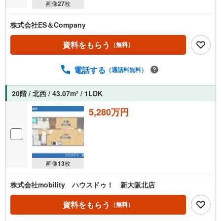
画像
27
枚
株式会社ES＆Company
資料をもらう
（無料）
電話する
（通話料無料）
20階 / 北西 / 43.07m
/ 1LDK
2
5,280万円
画像
13
枚
株式会社mobility ハウスドゥ！ 新大阪北店
資料をもらう
（無料）