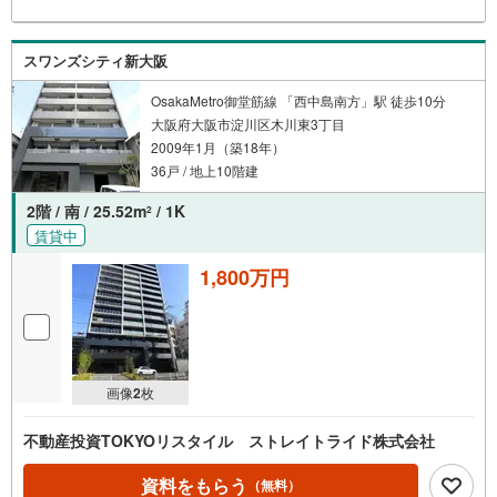
スワンズシティ新大阪
OsakaMetro御堂筋線 「西中島南方」駅 徒歩10分
大阪府大阪市淀川区木川東3丁目
2009年1月（築18年）
36戸 / 地上10階建
2階 / 南 / 25.52m
/ 1K
2
賃貸中
1,800万円
画像
2
枚
不動産投資TOKYOリスタイル ストレイトライド株式会社
資料をもらう
（無料）