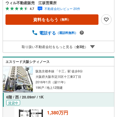
ア淀川三国本町店」まで徒歩7分！■オートロック完備で安
ウィル不動産販売 江坂営業所
心のセキュリティ！■間取りは3LDK！■柱の出っ張りが少
4.7
不動産会社レビュー 20件
ないアウトポール設計！■バリアフリーに配慮したフルフラ
ット設計！■断熱性を高める複層ガラス仕様■全居室収納付
資料をもらう
（無料）
き！洋室6帖にはウォークインクローゼットあり■リビング
ダイニングにはガス温水式床暖房！冬も快適生活！■24時
間ゴミ出し可能なゴミドラムあり！■ペットの飼育が可能！
電話する
（通話料無料）
（管理規約による制限有り）【弊社の特徴について】■駐車
場完備。お車でのご来場も可能です。■キッズスペースもご
取り扱い不動産会社をもっと見る（
全
3
社
）
ざいますので、小さなお子様がいらっしゃるご家族もお気
軽にご来場ください！【営業時間 10:00～19:00】（定休日
なし）火曜日・水曜日も営業しております。
エスリード大阪シティノース
阪急京都本線 「十三」駅 徒歩9分
大阪府大阪市淀川区十三東3丁目
2016年1月（築11年）
196戸 / 地上12階建
6階 / 西 / 20.09m
/ 1K
2
賃貸中
1,380万円