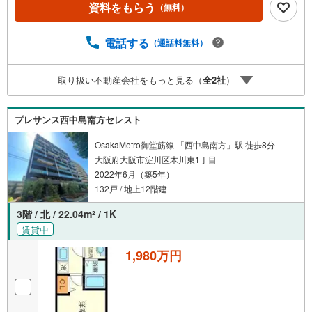
資料をもらう
（無料）
電話する
（通話料無料）
取り扱い不動産会社をもっと見る（
全
2
社
）
プレサンス西中島南方セレスト
OsakaMetro御堂筋線 「西中島南方」駅 徒歩8分
大阪府大阪市淀川区木川東1丁目
2022年6月（築5年）
132戸 / 地上12階建
3階 / 北 / 22.04m
/ 1K
2
賃貸中
1,980万円