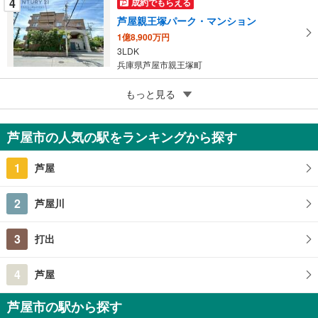
4
成約でもらえる
芦屋親王塚パーク・マンション
1億8,900万円
3LDK
兵庫県芦屋市親王塚町
5
もっと見る
成約でもらえる
プラウド芦屋平田町
1億2,480万円
芦屋市の人気の駅をランキングから探す
2SLDK
兵庫県芦屋市平田町
1
芦屋
2
芦屋川
3
打出
4
芦屋
芦屋市の駅から探す