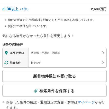
5LDK以上
（
1
件）
2,680万円
物件が所在する市区町村を対象とした平均価格を表示しています。
賃貸中の物件を除いています。
気になる物件がなかったら
条件を変更しよう！
現在の検索条件
兵庫県｜芦屋市｜西蔵町
エリア/路線
指定なし
詳細条件
こ
新着物件通知を受け取る
の
検
索
検索条件を保存する
条
件
保存した条件の確認・通知設定の変更・解除は
マイページ
から行
で
えます。