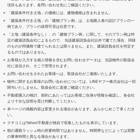
項目もあります。各問い合わせ先にご確認ください。
「建築条件付き土地」の価格には、建物価格は含まれません。
「建築条件付き土地」の「建物プラン例」は、土地購入者の設計プランの一
例であり、プランの採用可否は任意です。
「土地（建築条件なし）」の「建物プラン例」に関して、そのプラン例は特
定の建築請負会社によるもので、 当該建築請負会社以外で建てた場合、同様
のものが同価格で建てられるとは限りません。また、建築請負会社を特定す
るものではありません。
お客様が入力する個人情報を含むお問い合わせデータは、当該物件の取扱会
社に送信され、そこで管理されます。
お問い合わせをされたお客様へは、取扱会社がご連絡いたします。
物件に関するお客様のお問い合わせについては、LINEヤフー株式会社は一切
関与いたしません。取扱会社に直接ご確認ください。
不動産購入の検討、契約にあたってはお客様ご自身が情報を確認し、各会社
より十分な説明を受け判断してください。
本ページの掲載内容は変更される場合があります。あらかじめご了承くださ
い。
クチコミはYahoo!不動産が独自で収集したものを表示しています。
朝の通勤ラッシュ時の所要時間ではありません。時間帯などによっては実際
の乗車時間と異なる場合があります。