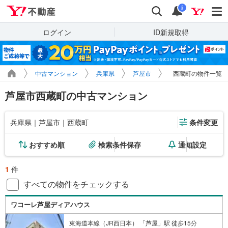
Yahoo!不動産
検索
通知
i
ログイン
ID新規取得
中古マンション
兵庫県
芦屋市
西蔵町の物件一覧
芦屋市西蔵町の中古マンション
兵庫県｜芦屋市｜西蔵町
条件変更
おすすめ順
検索条件保存
通知設定
1
件
すべての物件をチェックする
ワコーレ芦屋ディアハウス
東海道本線（JR西日本） 「芦屋」駅 徒歩15分