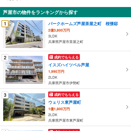
通
知
芦屋市の物件をランキングから探す
を
受
1
パークホームズ芦屋茶屋之町 桜憬邸
け
2億3,800万円
取
3LDK
る
兵庫県芦屋市茶屋之町
・
条
2
成約でもらえる
件
イスズハイツベル芦屋
を
1,990万円
マ
2LDK
イ
兵庫県芦屋市伊勢町
ペ
ー
3
成約でもらえる
ジ
ウェリス東芦屋町
に
1億1,800万円
保
2LDK
存
兵庫県芦屋市東芦屋町
す
る