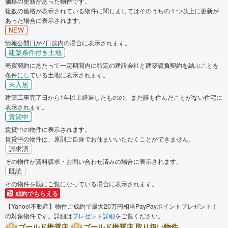
価格の更新があった物件です。
複数の価格が表示されている物件に関しましてはそのうちの１つ以上に更新が
あった場合に表示されます。
NEW
情報公開日が7日以内の場合に表示されます。
建築条件付き土地
売買契約にあたって一定期間内に特定の建設会社と建築請負契約を結ぶことを
条件にしている土地に表示されます。
未入居
建築工事完了日から1年以上経過したものの、まだ誰も住んだことがない住宅に
表示されます。
賃貸中
賃貸中の物件に表示されます。
賃貸中の物件は、原則ご自身でお住まいいただくことができません。
請求済
その物件が資料請求・お問い合わせ済みの場合に表示されます。
既読
その物件を既にご覧になっている場合に表示されます。
成約でもらえる
【Yahoo!不動産】物件ご成約で最大20万円相当PayPayポイントプレゼント！
の対象物件です。詳細は
プレゼント詳細
をご覧ください。
ゴールド推奨店
ゴールド推奨店 取り扱い物件