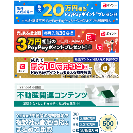
マンションカタログ
教えて！住まいの先生
新築マンション
中古マンション
新築一戸建て
中古一戸建て
注文住宅
土地
売却査定