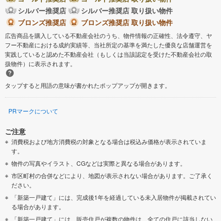
シルバー推奨店
シルバー推奨店 取り扱い物件
ブロンズ推奨店
ブロンズ推奨店 取り扱い物件
広告商品を購入している不動産会社のうち、物件情報の正確性、法令遵守、ヤ
フー不動産における成約実績等、当社所定の基準を満たした優良な店舗運営を
実践していると認めた不動産会社（もしくは当該認定を受けた不動産会社の取
扱物件）に表示されます。
タップすると用語の意味が書かれたポップアップが開きます。
PRマークについて
ご注意
消費税および地方消費税の対象となる場合は税込み価格が表示されていま
す。
物件の写真やイラスト、CGなどは実際と異なる場合があります。
市区町村の合併などにより、地図が表示されない場合があります。ご了承く
ださい。
「新築一戸建て」には、完成後1年を経過している未入居物件が掲載されてい
る場合があります。
「新築一戸建て」には、販売住戸が複数の物件は、全ての住戸に該当しない