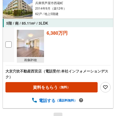
兵庫県芦屋市西蔵町
2014年9月（築12年）
62戸 / 地上5階建
5階 / 南 / 85.11m
/ 3LDK
2
6,380万円
画像
21
枚
大京穴吹不動産西宮店（電話受付:本社インフォメーションデス
ク）
資料をもらう
（無料）
電話する
（通話料無料）