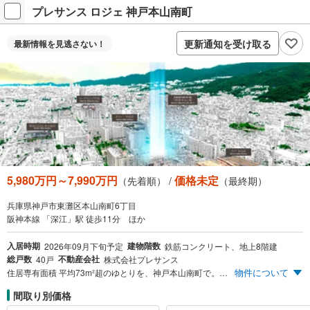
プレサンス ロジェ 神戸本山南町
更新通知を受け取る
最新情報を
見逃さない！
5,980万円～7,990万円
価格未定
（先着順） /
（最終期）
兵庫県神戸市東灘区本山南町6丁目
阪神本線 「深江」駅 徒歩11分 ほか
入居時期
建物階数
2026年09月下旬予定
鉄筋コンクリート、地上8階建
総戸数
不動産会社
40戸
株式会社プレサンス
物件について
住居専有面積 平均73m²超のゆとりを、神戸本山南町で。販売価格4LDK 7,200万円台※100万円単位 ※1:現地より地図上で計測した、直線距離で半径500mの範囲となります。 ※2:ライフ 本山店 （徒歩3分/現地より約220m）、コーナン 本山店（徒歩3分/現地より約240m）、生鮮＆業務スーパーボトルワールドOK 本山店（徒歩4分/現地より約260m）、ダイエー 甲南店（徒歩6分/現地より約440m）、ファミリーマート 陸前屋東灘店（徒歩7分/現地より約500m）、セブン-イレブン 神戸赤鳥居前（徒歩7分/現地より約530m）、阪急オアシス 本山南店（徒歩8分/現地より約580m）、ローソン 東灘本山南町三丁目（徒歩8分/現地より約630m）、コープ深江（薬マツモトキヨシ/Seria他）（徒歩9分/現地より約660m）の9店舗。
間取り別価格