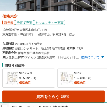
る
価格未定
新発表
子育て充実
セキュリティー充実
兵庫県神戸市東灘区本山北町2丁目
東海道本線（JR西日本） 「摂津本山」駅 徒歩9分 ほか
入居時期
2028年03月下旬予定
建物階数
総戸数
鉄筋コンクリート、地上6階 地下1階建
43戸
不動産会社
阪急阪神不動産株式会社
物件について
JRと阪急の2WAYアクセス 2線2駅利用可 11年ぶり※1本山北町アドレスに誕生 豊富なプランバリエーション 最上階住戸約109m²台※2 地下平面駐車場〈優先権付〉 ホテルライクな内廊下設計 各階ゴミ置場、ディスポーザー標準装備 ※1.「ジオ本山北町」は、神戸市東灘区本山北町アドレスの新築マンションとして、11年ぶりの供給となります。（2026年6月MRC調べ） ※2.最上階住戸（6戸）に対する専有面積の平均値となります。
間取り別価格
3LDK＋N
3LDK
93.55m²（H）
105.43m²（I）
価格未定
価格未定
資料をもらう
（無料）