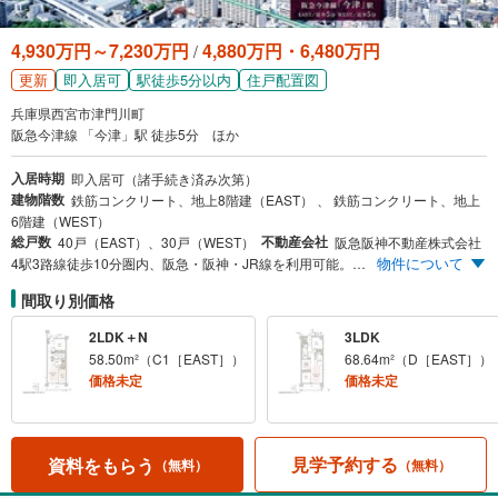
4,930万円～7,230万円
4,880万円・6,480万円
/
更新
即入居可
駅徒歩5分以内
住戸配置図
兵庫県西宮市津門川町
阪急今津線 「今津」駅 徒歩5分 ほか
入居時期
即入居可（諸手続き済み次第）
建物階数
鉄筋コンクリート、地上8階建（EAST） 、 鉄筋コンクリート、地上
6階建（WEST）
総戸数
不動産会社
40戸（EAST）、30戸（WEST）
阪急阪神不動産株式会社
物件について
4駅3路線徒歩10分圏内、阪急・阪神・JR線を利用可能。完全予約制、建物内モデルルーム公開中。建物内モデルルーム見学可。棟内モデルルーム家具家電付き分譲中。
間取り別価格
2LDK＋N
3LDK
58.50m²（C1［EAST］）
68.64m²（D［EAST］）
価格未定
価格未定
見学予約する
資料をもらう
（無料）
（無料）