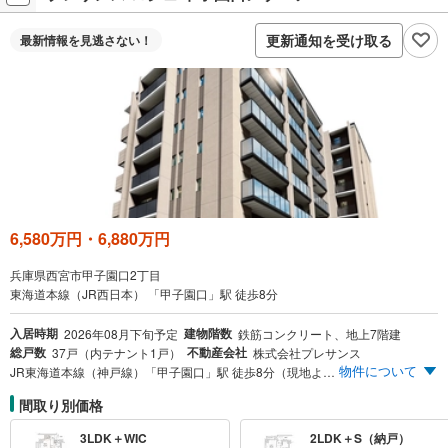
更新通知を受け取る
最新情報を
見逃さない！
6,580万円・6,880万円
兵庫県西宮市甲子園口2丁目
東海道本線（JR西日本） 「甲子園口」駅 徒歩8分
入居時期
建物階数
2026年08月下旬予定
鉄筋コンクリート、地上7階建
総戸数
不動産会社
37戸（内テナント1戸）
株式会社プレサンス
物件について
JR東海道本線（神戸線）「甲子園口」駅 徒歩8分（現地より約580m） 西宮・甲子園口に綴られた、邸宅の本流がここに。 3LDK【南西向き角住戸】｜販売価格64m²超 6,200万円台～※100万円単位
間取り別価格
3LDK＋WIC
2LDK＋S（納戸）