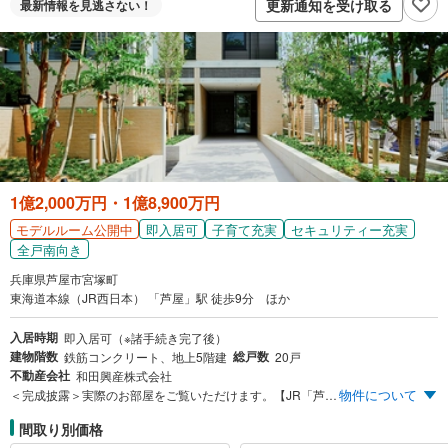
更新通知を受け取る
最新情報を
見逃さない！
1億2,000万円・1億8,900万円
即入居可
子育て充実
セキュリティー充実
モデルルーム公開中
全戸南向き
兵庫県芦屋市宮塚町
東海道本線（JR西日本） 「芦屋」駅 徒歩9分 ほか
入居時期
即入居可（※諸手続き完了後）
建物階数
総戸数
鉄筋コンクリート、地上5階建
20戸
不動産会社
和田興産株式会社
物件について
＜完成披露＞実際のお部屋をご覧いただけます。【JR「芦屋」駅徒歩9分・全邸南向き】思い描いた芦屋に暮らす。瑞々しい並木通り沿いに、専有面積 71.14m²～119.14m²のゆとりの広さと全邸南向きの王道プランにて誕生。愛車を守る屋内平面駐車場もご用意。ZEH-M Oriented 評価を取得。 ふと、立ち寄りたくなる。ふと、立ち止まりたくなる。このゆとりこそ、芦屋。想像した通りの、芦屋に住む。それは、緑彩豊かな並木道。それは、整備された遊歩道。公園には、こどもたちの元気な姿。色とりどりのショップも、日常の風景（シーン）を彩るエッセンス。我が家と駅と職場の効率的な往復。そんなスタイルは似合わない。この街は、心惹かれるモノにあふれている。心のままに身をまかせる。そんなゆとりが、芦屋スタイル。思い描いた芦屋に暮らす、その選択肢をあなたに。
間取り別価格