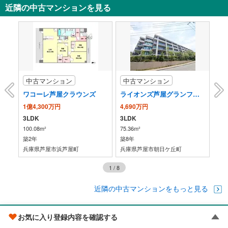
近隣の中古マンションを見る
中古マンション
中古マンション
中
ソコート芦屋ガレリア
ワコーレ芦屋クラウンズ
ライオンズ芦屋グランフォート
ザ
1億4,300万円
4,690万円
1億
3LDK
3LDK
2L
100.08m²
75.36m²
112
築2年
築8年
築8
兵庫県芦屋市浜芦屋町
兵庫県芦屋市朝日ケ丘町
兵
1
/
8
近隣の中古マンションをもっと見る
近隣の新築一戸建て
お気に入り登録内容を確認する