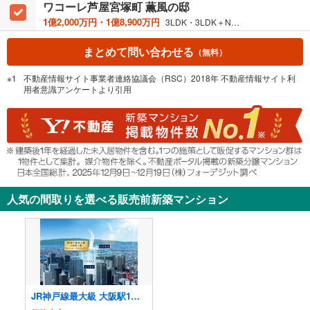
ワコーレ芦屋宮塚町 薫風の邸
1億2,000万円・1億8,900万円
3LDK・3LDK＋N ※Nは納戸です。 / 92.66m²・119.14m²
まとめて問い合わせる
（無料）
不動産情報サイト事業者連絡協議会（RSC）2018年 不動産情報サイト利
用者意識アンケートより引用
人気の間取りを選べる販売前新築マンション
JR神戸線最大級 大阪駅1駅 マンションプロジェクト