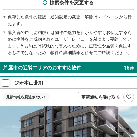
で
検索条件を変更する
通
知
保存した条件の確認・通知設定の変更・解除は
マイページ
から行
を
えます。
受
購入者の声（要約版）は物件の魅力をわかりやすくお伝えするた
け
めに物件をご成約されたユーザーレビューをAIにより要約してい
取
ます。AI要約文は試験的な導入のために、正確性や品質を保証す
る
るものではないため、物件の詳細情報と併せてご確認ください。
・
条
15
芦屋市の近隣エリアのおすすめ物件
件
件
を
ジオ本山北町
マ
イ
ペ
更新通知を受け取る
最新情報を
見逃さない！
ー
ジ
に
保
存
す