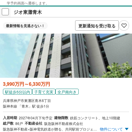
学予約画面へ遷移します。
ジオ東灘青木
更新通知を受け取る
最新情報を
見逃さない！
3,990万円～6,330万円
駅徒歩5分以内
子育て充実
全戸南向き
兵庫県神戸市東灘区青木6丁目
阪神本線 「青木」駅 徒歩1分
入居時期
建物階数
2027年04月下旬予定
鉄筋コンクリート、地上10階建
総戸数
不動産会社
86戸
阪急阪神不動産株式会社
物件について
阪急阪神不動産×阪神電気鉄道が贈る、共同駅前プロジェクト。阪神本線「青木」駅徒歩1分に誕生する総86邸のレジデンス。3LDK/4,890万円～。―先着順申込受付中―