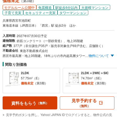
価格未定
（第3期）
免震構造
駅徒歩5分以内
大規模マンション
モデルルーム公開中
子育て充実
セキュリティー充実
タワーマンション
兵庫県西宮市池田町
東海道本線（JR西日本） 「西宮」駅 徒歩2分 ほか
入居時期
2027年07月30日予定
建物階数
鉄筋コンクリート（一部鉄骨造）、地上35階建
総戸数
377戸（非分譲住戸35戸・販売非対象住戸69戸含む、店舗除く）
不動産会社
東急不動産株式会社
物件について
西宮市最高層・地上35階建。18年ぶりの市内超高層タワーレジデンス。JR「西宮」駅 徒歩2分に堂々誕生。 ※1.ブランズタワー西宮（階高35階）は、西宮市に建設された新築分譲マンションにおいて「最高層」です。（2024年7月MRC調べ） ※2.掲載の徒歩分数は現地から計測（竣工時に新設される敷地東側の歩行者用通路を利用）したものです。
間取り別価格
2LDK
2LDK＋2WIC＋SIC
57.75m²（E）
74.70m²（SE）
価格未定
（第3期）
価格未定
（第3期）
見学予約する
資料をもらう
（無料）
（無料）
見学予約ボタンを押し、Yahoo! JAPAN IDでログインすると、物件公式の見