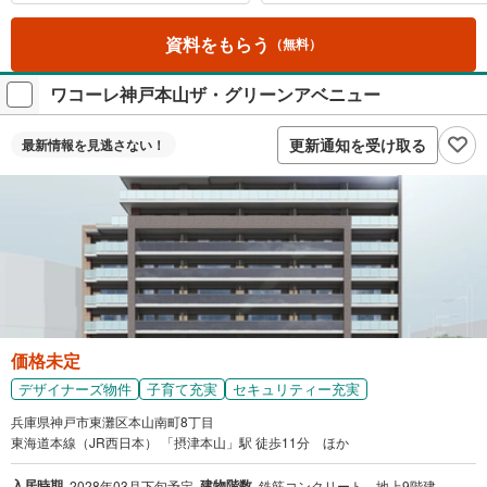
資料をもらう
（無料）
ワコーレ神戸本山ザ・グリーンアベニュー
更新通知を受け取る
最新情報を
見逃さない！
価格未定
デザイナーズ物件
子育て充実
セキュリティー充実
兵庫県神戸市東灘区本山南町8丁目
東海道本線（JR西日本） 「摂津本山」駅 徒歩11分 ほか
入居時期
建物階数
2028年03月下旬予定
鉄筋コンクリート、地上9階建