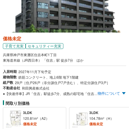
価格未定
子育て充実
セキュリティー充実
兵庫県神戸市東灘区住吉本町1丁目
東海道本線（JR西日本） 「住吉」駅 徒歩7分 ほか
入居時期
2027年11月下旬予定
建物階数
鉄筋コンクリート、地上6階 地下1階建
総戸数
29戸［住戸26戸（非分譲住戸7戸含む）、特定分譲住戸3戸］
不動産会社
和田興産株式会社
物件について
●【快速停車】JR「住吉」駅徒歩7分、成熟の邸宅地「住吉本町一丁目」アドレス ●「住吉川・赤塚山風致地区」に近接、独立性高き四方接道の稀有な立地 ●地下平面駐車場・内廊下設計・100m²超プランもご用意
間取り別価格
3LDK
3LDK
120.81m²（A2）
104.78m²（H）
価格未定
価格未定