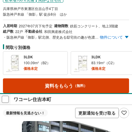
兵庫県神戸市東灘区住吉山手4丁目
阪急神戸本線 「御影」駅 徒歩8分 ほか
入居時期
建物階数
2027年07月下旬予定
鉄筋コンクリート、地上3階建
総戸数
不動産会社
22戸
和田興産株式会社
物件について
・阪急神戸線「御影」駅北側、歴史ある邸宅街の趣が色濃く残る住吉山手アドレス ・風致地区に囲まれた第一種低層住居専用地域 ・独立性の高い3方角地の総22邸 ・南向き＆西向き、住戸専有面積78m²台～110m²台（平均89m²台） ・平面駐車場100％設置、屋内平面区画もご用意 ・全戸ディスポーザ標準採用 ・セコムマンションセキュリティシステム採用 ・ZEH-M Oriented取得
間取り別価格
3LDK
3LDK
100.09m²（B2）
83.19m²（C2）
価格未定
価格未定
資料をもらう
（無料）
ワコーレ住吉本町
更新通知を受け取る
最新情報を
見逃さない！