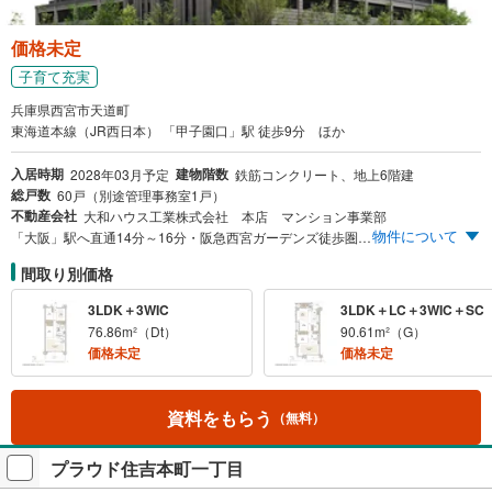
価格未定
子育て充実
兵庫県西宮市天道町
東海道本線（JR西日本） 「甲子園口」駅 徒歩9分 ほか
入居時期
建物階数
2028年03月予定
鉄筋コンクリート、地上6階建
総戸数
60戸（別途管理事務室1戸）
不動産会社
大和ハウス工業株式会社 本店 マンション事業部
物件について
「大阪」駅へ直通14分～16分・阪急西宮ガーデンズ徒歩圏 全洋室にウォークインクローゼット採用・LD天井高最大約2.5m～約2.8m
間取り別価格
3LDK＋3WIC
3LDK＋LC＋3WIC＋SC
76.86m²（Dt）
90.61m²（G）
価格未定
価格未定
資料をもらう
（無料）
プラウド住吉本町一丁目