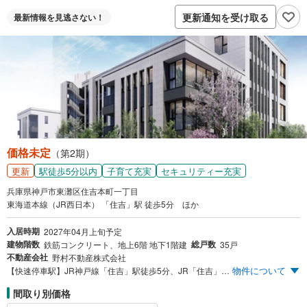
更新通知を受け取る
最新情報を
見逃さない！
価格未定
（第2期）
更新
駅徒歩5分以内
子育て充実
セキュリティー充実
兵庫県神戸市東灘区住吉本町一丁目
東海道本線（JR西日本） 「住吉」駅 徒歩5分 ほか
入居時期
2027年04月上旬予定
建物階数
総戸数
鉄筋コンクリート、地上6階 地下1階建
35戸
不動産会社
野村不動産株式会社
物件について
【快速停車駅】JR神戸線「住吉」駅徒歩5分、JR「住吉」駅北側×徒歩5分圏に約10年ぶりに誕生。南向き中心、72m²台～117m²台のプランニングの全35邸プライベートレジデンス 第2期案内開催中
間取り別価格