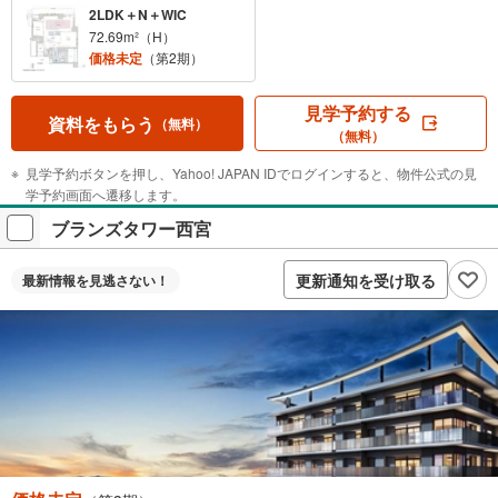
2LDK＋N＋WIC
72.69m²（H）
価格未定
（第2期）
見学予約する
資料をもらう
（無料）
（無料）
見学予約ボタンを押し、Yahoo! JAPAN IDでログインすると、物件公式の見
学予約画面へ遷移します。
ブランズタワー西宮
更新通知を受け取る
最新情報を
見逃さない！