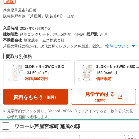
更新
兵庫県芦屋市前田町
阪急神戸本線 「芦屋川」駅 徒歩8分 ほか
入居時期
2027年07月末予定
建物階数
総戸数
鉄筋コンクリート、地上5階 地下1階建
34戸
不動産会社
旭化成ホームズ株式会社
物件について
芦屋の翠緑に抱かれ、次代に輝くレジデンスを創造。阪急神戸線「芦屋川」駅徒歩8分（南出口・約610m） JR神戸線「芦屋」駅徒歩10分（北出口・約740m） 芦屋川沿い、南面には約2,000m²の前田公園 公園・南向き住戸100m²台～最上階160m²台※1 平均専有面積約98m²※2 愛車を守る地下平面駐車場 プライバシーに配慮した内廊下設計 ※1公園・南向き住戸の面積となります。 ※2総専有面積3,333.80m²を総戸数34戸で割った平均面積。
間取り別価格
3LDK＋N＋3WIC＋SIC
3LDK＋N＋3WIC＋SIC＋
134.59m²（E）
163.04m²（I）
2億6,600万円
価格未定
見学予約する
資料をもらう
（無料）
（無料）
見学予約ボタンを押し、Yahoo! JAPAN IDでログインすると、物件公式の見
学予約画面へ遷移します。
ワコーレ芦屋宮塚町 薫風の邸