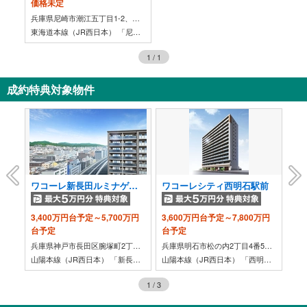
価格未定
兵庫県尼崎市潮江五丁目1-2、金楽寺町一丁目2-1（地番）
東海道本線（JR西日本） 「尼崎」駅 徒歩6分
1
/
1
成約特典対象物件
ズ伊丹稲野ガーデンスクエア ステーションゲート
ワコーレ新長田ルミナゲート
ワコーレシティ西明石駅前
ワ
3,400万円台予定～5,700万円
3,600万円台予定～7,800万円
3,
台予定
台予定
定
兵庫県伊丹市稲野町1丁目62番（地番）
兵庫県神戸市長田区腕塚町2丁目6番2、1番4（地番）
兵庫県明石市松の内2丁目4番5（地番）
分
山陽本線（JR西日本） 「新長田」駅 徒歩6分
山陽本線（JR西日本） 「西明石」駅 徒歩2分
1
/
3