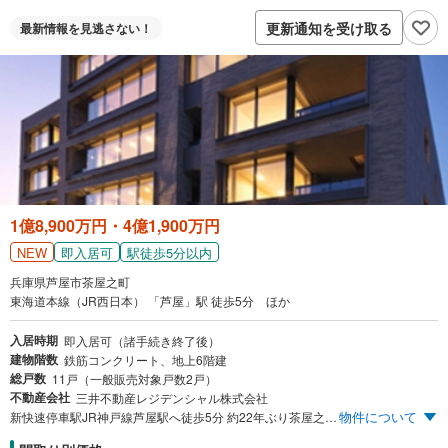
付与上限等条件あり。出金・譲渡不可。
更新通知を受け取る
最新情報を
見逃さない！
閉じる
1億8,900万円・4億1,900万円
NEW
即入居可
駅徒歩5分以内
兵庫県芦屋市茶屋之町
東海道本線（JR西日本） 「芦屋」駅 徒歩5分 ほか
入居時期
即入居可（諸手続き終了後）
建物階数
鉄筋コンクリート、地上6階建
総戸数
11戸（一般販売対象戸数2戸）
不動産会社
三井不動産レジデンシャル株式会社
物件について
新快速停車駅JR神戸線芦屋駅へ徒歩5分 約22年ぶり茶屋之町アドレス 総戸数11邸 全邸南向き 【エントリー受付中】 ※まず資料請求ボタンより、エントリーをお願い致します。スケジュールなどの最新情報をメール等でご案内いたします。