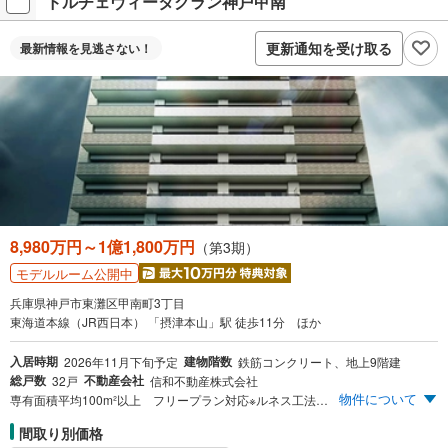
ドルチェヴィータグラン神戸甲南
更新通知を受け取る
最新情報を
見逃さない！
8,980万円～1億1,800万円
（第3期）
モデルルーム公開中
兵庫県神戸市東灘区甲南町3丁目
東海道本線（JR西日本） 「摂津本山」駅 徒歩11分 ほか
入居時期
建物階数
2026年11月下旬予定
鉄筋コンクリート、地上9階建
総戸数
不動産会社
32戸
信和不動産株式会社
物件について
専有面積平均100m²以上 フリープラン対応※ルネス工法・高層階 全面床下収納※ルネス工法・高層階 全邸南向き 乾太君とエネファームを全戸対応 駐車場設置率100％ 平面駐車場・タワーパーキング（出庫予約可） JR東海道本線（神戸線）「摂津本山」駅へ徒歩11分 JR東海道本線（神戸線）「摂津本山」駅より「三ノ宮」駅へ11～12分
間取り別価格