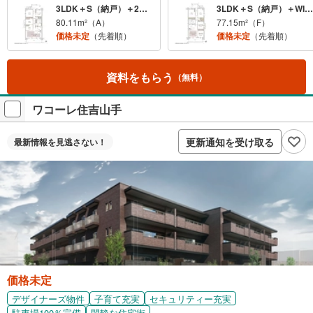
3LDK＋S（納戸）＋2WIC
3LDK＋S（納戸）＋WIC・4LDK＋WIC
80.11m²（A）
77.15m²（F）
価格未定
（先着順）
価格未定
（先着順）
資料をもらう
（無料）
ワコーレ住吉山手
更新通知を受け取る
最新情報を
見逃さない！
価格未定
デザイナーズ物件
子育て充実
セキュリティー充実
駐車場100％完備
閑静な住宅街