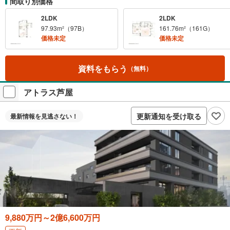
間取り別価格
2LDK
2LDK
97.93m²（97B）
161.76m²（161G）
価格未定
価格未定
資料をもらう
（無料）
アトラス芦屋
更新通知を受け取る
最新情報を
見逃さない！
9,880万円～2億6,600万円