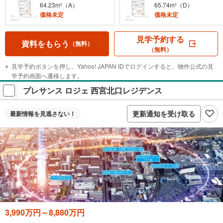
64.23m²（A）
65.74m²（D）
価格未定
価格未定
見学予約する
資料をもらう
（無料）
（無料）
見学予約ボタンを押し、Yahoo! JAPAN IDでログインすると、物件公式の見
学予約画面へ遷移します。
プレサンス ロジェ 西宮北口レジデンス
更新通知を受け取る
最新情報を
見逃さない！
3,990万円～8,880万円