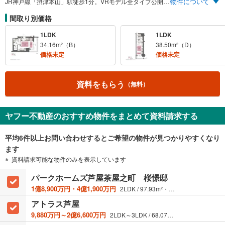
物件について
JR神戸線「摂津本山」駅徒歩1分。VRモデル全タイプ公開中 JR×阪急の2WAYアクセス 内廊下・角住戸率75％の独立性 1LDK 5,150万円～
間取り別価格
1LDK
1LDK
34.16m²（B）
38.50m²（D）
価格未定
価格未定
資料をもらう
（無料）
ヤフー不動産のおすすめ物件をまとめて資料請求する
平均6件以上お問い合わせするとご希望の物件が見つかりやすくなり
ます
資料請求可能な物件のみを表示しています
パークホームズ芦屋茶屋之町 桜憬邸
1億8,900万円・4億1,900万円
2LDK / 97.93m²・161.76m²
アトラス芦屋
9,880万円～2億6,600万円
2LDK～3LDK / 68.07m²～134.59m²