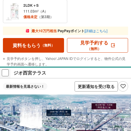
2LDK＋S
111.03m²（A）
価格未定
（第3期）
最大10万円相当
PayPayポイント
[詳細はこちら]
見学予約する
資料をもらう
（無料）
（無料）
見学予約ボタンを押し、Yahoo! JAPAN IDでログインすると、物件公式の見
学予約画面へ遷移します。
ジオ西宮テラス
更新通知を受け取る
最新情報を
見逃さない！