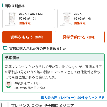
間取り別価格
2LDK＋WIC＋SIC
3LDK
55.93m²（C）
62.62m²（H）
価格未定
価格未定
見学予約する
資料をもらう
（無料）
（無料）
実際に購入された方の声を集めました
予算/価格
新築マンションという決して安い買い物ではないが、東灘エリア
の駅徒歩1分という立地の新築マンションとしては他物件と比較
しても優位性があると感じたため。
40代男性/ファミリー
2026年07月24日に投稿
購入者の声（レビュー）20件をもっと見る
プレサンス ロジェ 甲子園口メゾニア