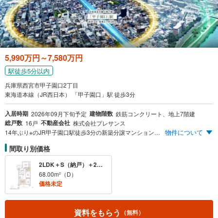
5,990万円～7,580万円
駅徒歩5分以内
兵庫県西宮市甲子園口2丁目
東海道本線（JR西日本） 「甲子園口」駅 徒歩3分
入居時期
建物階数
2026年09月下旬予定
鉄筋コンクリート、地上7階建
総戸数
不動産会社
16戸
株式会社プレサンス
物件について
14年ぶり※のJR甲子園口駅徒歩3分の新築分譲マンション。 プライバシー性の高い角住戸率75％（16戸中12戸） 住居専有面積55.00m²～68.00m² 空間を有効的に活かすキュービックプラン※＆ワイドスパン※ 先着順申込受付中 ※JR東海道本線（神戸線）「甲子園口」駅徒歩3分圏内での新築分譲マンションは、14年振りの供給となります。（2025年3月MRC調べ） ※「C」「E」「Er」タイプは、キュービックプラン、「A」「B」「E」「Er」タイプ（スパン幅7m以上）は、ワイドスパンプランに該当します。 ※自転車分数は300mを1分として計算した現地からの概測時間で、端数は切り上げています。
間取り別価格
2LDK＋S（納戸）＋2WIC
68.00m²（D）
価格未定
資料をもらう
（無料）