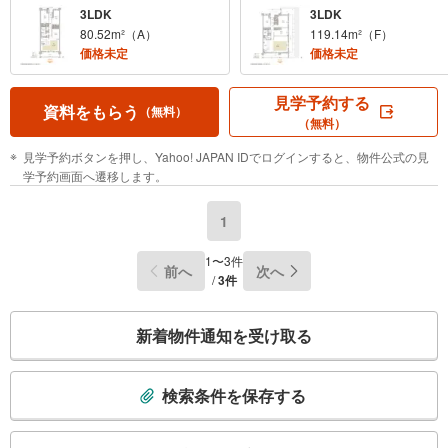
3LDK
3LDK
80.52m²（A）
119.14m²（F）
価格未定
価格未定
見学予約する
資料をもらう
（無料）
（無料）
見学予約ボタンを押し、Yahoo! JAPAN IDでログインすると、物件公式の見
学予約画面へ遷移します。
1
1〜3件
前へ
次へ
/
3件
こ
新着物件通知を受け取る
の
検
索
検索条件を保存する
条
件