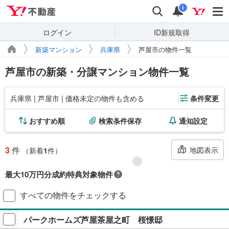
Yahoo!不動産
検索
通知
i
ログイン
ID新規取得
新築マンション
兵庫県
芦屋市の物件一覧
芦屋市の新築・分譲マンション物件一覧
兵庫県 | 芦屋市 | 価格未定の物件も含める
条件変更
おすすめ順
検索条件保存
通知設定
3
件
地図表示
（新着
1
件）
最大10万円分成約特典対象物件
対象の新築マンションご成約で最大10万円相当のPayPayポイント※もら
すべての物件をチェックする
える！毎月先着2,000名様（成約報告順）ご成約後に契約書アップロード
＋アンケート回答が必要です。
パークホームズ芦屋茶屋之町 桜憬邸
プレゼントの詳細を見る