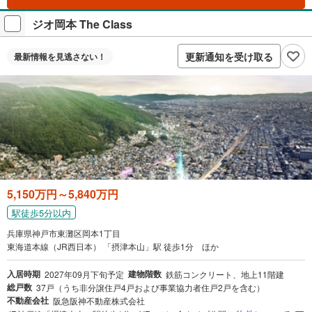
ジオ岡本 The Class
更新通知を受け取る
最新情報を
見逃さない！
5,150万円～5,840万円
駅徒歩5分以内
兵庫県神戸市東灘区岡本1丁目
東海道本線（JR西日本） 「摂津本山」駅 徒歩1分 ほか
入居時期
建物階数
2027年09月下旬予定
鉄筋コンクリート、地上11階建
総戸数
37戸（うち非分譲住戸4戸および事業協力者住戸2戸を含む）
不動産会社
阪急阪神不動産株式会社