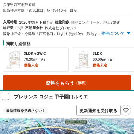
兵庫県西宮市芦原町
阪急神戸本線 「西宮北口」駅 徒歩10分 ほか
入居時期
建物階数
2026年09月下旬予定
鉄筋コンクリート、地上7階建
総戸数
不動産会社
36戸
株式会社プレサンス
物件について
阪急神戸線・今津線「西宮北口」駅より 徒歩10分（現地より770m/南西口） 阪急西宮ガーデンズ（本館） 徒歩8分（現地より約640m） ライフ（西宮北口店） 徒歩1分（現地より約40m） 駐車場19台確保（36戸中） 住居専有面積 31.96m²～70.30m²、多彩な住戸プラン ※「NISHIKITA SINFONIA - 颯爽と優雅に、多彩な魅力が響き合うにしきたに暮らす。」をコンセプトに、住みたい街として常に注目される西宮北口の利便性や自然のやすらぎ、スポーツ・芸術文化の調和によって、上質な暮らしを叶える日常を表現しています。
間取り別価格
3LDK＋2WIC
3LDK
70.30m²（A）
60.00m²（E）
価格未定
価格未定
資料をもらう
（無料）
プレサンス ロジェ 甲子園口ルミエ
更新通知を受け取る
最新情報を
見逃さない！