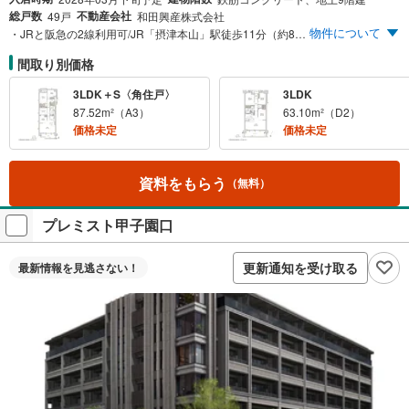
総戸数
不動産会社
49戸
和田興産株式会社
物件について
・JRと阪急の2線利用可/JR「摂津本山」駅徒歩11分（約870m）、阪急「岡本」駅徒歩14分（約1,080m） ・全10タイプの空間プラン/住戸専有面積 2LDK～3LDK＋S・54m²台～87m²台 ・爽快な2方角地・南向き中心（南向き住戸:47戸/総49戸）
間取り別価格
3LDK＋S〈角住戸〉
3LDK
87.52m²（A3）
63.10m²（D2）
価格未定
価格未定
資料をもらう
（無料）
プレミスト甲子園口
更新通知を受け取る
最新情報を
見逃さない！