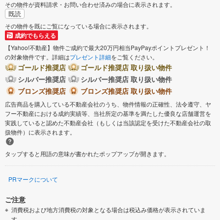
その物件が資料請求・お問い合わせ済みの場合に表示されます。
既読
その物件を既にご覧になっている場合に表示されます。
成約でもらえる
【Yahoo!不動産】物件ご成約で最大20万円相当PayPayポイントプレゼント！
の対象物件です。詳細は
プレゼント詳細
をご覧ください。
ゴールド推奨店
ゴールド推奨店 取り扱い物件
シルバー推奨店
シルバー推奨店 取り扱い物件
ブロンズ推奨店
ブロンズ推奨店 取り扱い物件
広告商品を購入している不動産会社のうち、物件情報の正確性、法令遵守、ヤ
フー不動産における成約実績等、当社所定の基準を満たした優良な店舗運営を
実践していると認めた不動産会社（もしくは当該認定を受けた不動産会社の取
扱物件）に表示されます。
タップすると用語の意味が書かれたポップアップが開きます。
PRマークについて
ご注意
消費税および地方消費税の対象となる場合は税込み価格が表示されていま
す。