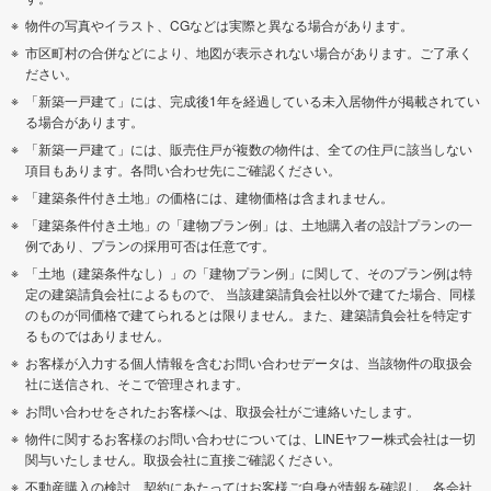
物件の写真やイラスト、CGなどは実際と異なる場合があります。
市区町村の合併などにより、地図が表示されない場合があります。ご了承く
ださい。
「新築一戸建て」には、完成後1年を経過している未入居物件が掲載されてい
る場合があります。
「新築一戸建て」には、販売住戸が複数の物件は、全ての住戸に該当しない
項目もあります。各問い合わせ先にご確認ください。
「建築条件付き土地」の価格には、建物価格は含まれません。
「建築条件付き土地」の「建物プラン例」は、土地購入者の設計プランの一
例であり、プランの採用可否は任意です。
「土地（建築条件なし）」の「建物プラン例」に関して、そのプラン例は特
定の建築請負会社によるもので、 当該建築請負会社以外で建てた場合、同様
のものが同価格で建てられるとは限りません。また、建築請負会社を特定す
るものではありません。
お客様が入力する個人情報を含むお問い合わせデータは、当該物件の取扱会
社に送信され、そこで管理されます。
お問い合わせをされたお客様へは、取扱会社がご連絡いたします。
物件に関するお客様のお問い合わせについては、LINEヤフー株式会社は一切
関与いたしません。取扱会社に直接ご確認ください。
不動産購入の検討、契約にあたってはお客様ご自身が情報を確認し、各会社