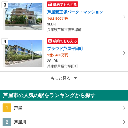
ー
3
成約でもらえる
ジ
芦屋親王塚パーク・マンション
に
1億8,900万円
保
3LDK
存
兵庫県芦屋市親王塚町
す
る
4
成約でもらえる
プラウド芦屋平田町
1億2,480万円
2SLDK
兵庫県芦屋市平田町
5
もっと見る
成約でもらえる
芦屋山ノ手アーバンライフ
1,488万円
芦屋市の人気の駅をランキングから探す
3LDK
兵庫県芦屋市朝日ケ丘町
1
芦屋
2
芦屋川