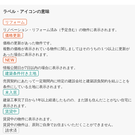
ラベル・アイコンの意味
リフォーム
リノベーション・リフォーム済み（予定含む）の物件に表示されます。
価格更新
価格の更新があった物件です。
複数の価格が表示されている物件に関しましてはそのうちの１つ以上に更新が
あった場合に表示されます。
NEW
情報公開日が7日以内の場合に表示されます。
建築条件付き土地
売買契約にあたって一定期間内に特定の建設会社と建築請負契約を結ぶことを
条件にしている土地に表示されます。
未入居
建築工事完了日から1年以上経過したものの、まだ誰も住んだことがない住宅に
表示されます。
賃貸中
賃貸中の物件に表示されます。
賃貸中の物件は、原則ご自身でお住まいいただくことができません。
請求済