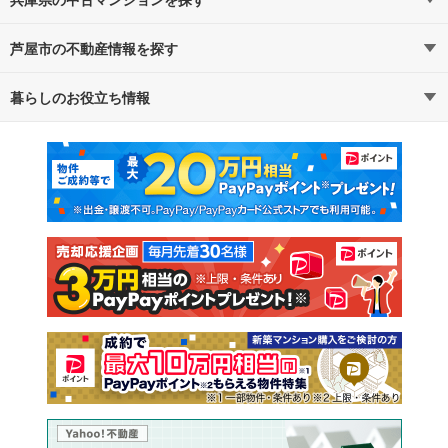
芦屋市の不動産情報を探す
路線・駅から探す
地域から探す
暮らしのお役立ち情報
不動産・住宅
賃貸住宅
通勤・通学時間から探す
地図から探す
マンションカタログ
教えて！住まいの先生
新築マンション
中古マンション
新築一戸建て
中古一戸建て
注文住宅
土地
売却査定