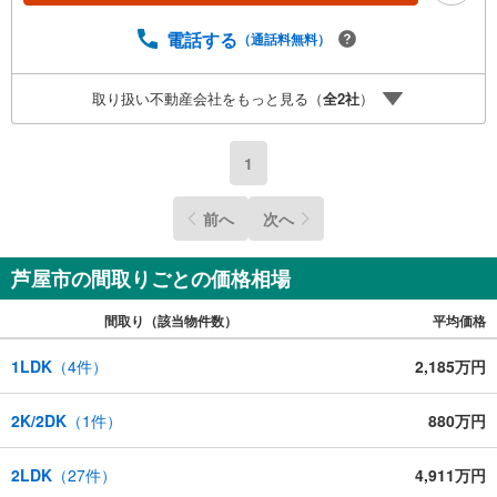
売却は当店にお任せ下さい■お客様駐車場、キッズスペース
完備 8店舗すべて駅前にございますが、お車でのお越しも
電話する
（通話料無料）
大歓迎です。 お子様連れでもご安心ください。■取り扱い
物件多数ございます。 地域密着の当店では2000万円台の
取り扱い不動産会社をもっと見る（
全
2
社
）
新築戸建や、1000万円台の中古マンションを始め多数物件
を取り扱っています。Yahoo！不動産に掲載しきれない物
件もご紹介できます。お気軽にお問合せください。
1
前へ
次へ
芦屋市の間取りごとの価格相場
間取り（該当物件数）
平均価格
1LDK
（
4
件）
2,185万円
2K/2DK
（
1
件）
880万円
2LDK
（
27
件）
4,911万円