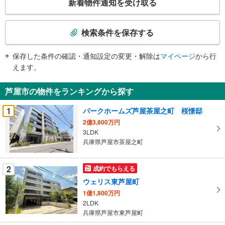
新着物件通知を受け取る
の
検
索
検索条件を保存する
条
件
保存した条件の確認・通知設定の変更・解除は
マイページ
から行
で
えます。
通
知
芦屋市の物件をランキングから探す
を
受
1
パークホームズ芦屋茶屋之町 桜憬邸
け
2億3,800万円
取
3LDK
る
兵庫県芦屋市茶屋之町
・
条
2
成約でもらえる
件
ウェリス東芦屋町
を
1億1,800万円
マ
2LDK
イ
兵庫県芦屋市東芦屋町
ペ