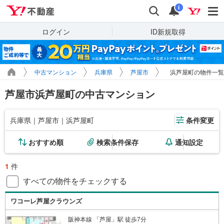
Yahoo!不動産
検索
通知
i
ログイン
ID新規取得
中古マンション
兵庫県
芦屋市
浜芦屋町の物件一覧
芦屋市浜芦屋町の中古マンション
兵庫県｜芦屋市｜浜芦屋町
条件変更
おすすめ順
検索条件保存
通知設定
1
件
すべての物件をチェックする
ワコーレ芦屋クラウンズ
阪神本線 「芦屋」駅 徒歩7分