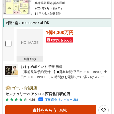
兵庫県芦屋市浜芦屋町
2024年9月（築2年）
11戸 / 地上階数3階
2階 / 南 / 100.08m
/ 3LDK
2
1億4,300万円
成約でもらえる
画像
16
枚
おすすめポイント
子守 勇輝
【事前見学予約受付中】■営業時間:平日:10:00～19:00、土
日:10:00～19:30 この時間はお電話でのご案内がスムーズ
です。【物件の特徴】・阪神本線「芦屋」駅徒歩7分です。
食器洗乾燥機・浴室乾燥機・複層ガラス・TVモニタ付イン
ゴールド推奨店
ターホン・ウィークインクローゼット・床暖房・宅配ボッ
センチュリー21アクロス西宮北口駅前店
クスなどの快適な設備が整っております。○センチュリー2
4.89
不動産会社レビュー 28件
1アクロスグループの3つの特徴○■センチュリー21グループ
で28年連続No.1（1997年～2024年兵庫地区仲介実績） 尼
資料をもらう
（無料）
崎・伊丹・西宮・宝塚にて8店舗展開中。阪神間での購入や