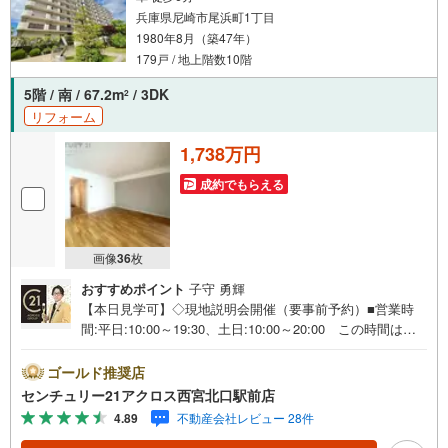
兵庫県尼崎市尾浜町1丁目
1980年8月（築47年）
179戸 / 地上階数10階
5階 / 南 / 67.2m
/ 3DK
2
リフォーム
1,738万円
成約でもらえる
画像
36
枚
おすすめポイント
子守 勇輝
【本日見学可】◇現地説明会開催（要事前予約）■営業時
間:平日:10:00～19:30、土日:10:00～20:00 この時間はお
電話でのご案内がスムーズです。【物件の特徴】・令和8年
2月にユニットバス・TVインターホン・トイレ・ビルトイ
ゴールド推奨店
ンコンロ交換、クロス張替、CF・フローリング施工、畳表
センチュリー21アクロス西宮北口駅前店
替、襖貼替のリフォーム完了予定です。＝＝センチュリー2
4.89
不動産会社レビュー 28件
1アクロスグループの3つの特徴＝＝＝■センチュリー21グ