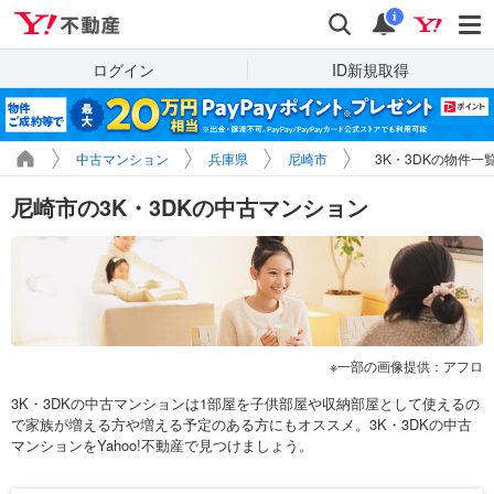
Yahoo!不動産
検索
通知
i
ログイン
ID新規取得
中古マンション
兵庫県
尼崎市
3K・3DKの物件一
尼崎市の3K・3DKの中古マンション
一部の画像提供：アフロ
3K・3DKの中古マンションは1部屋を子供部屋や収納部屋として使えるの
で家族が増える方や増える予定のある方にもオススメ。3K・3DKの中古
マンションをYahoo!不動産で見つけましょう。