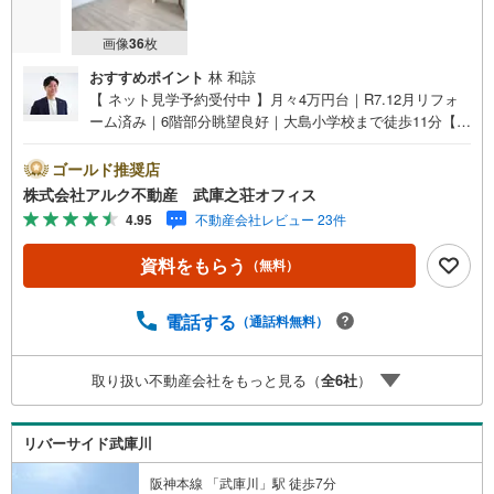
画像
36
枚
おすすめポイント
林 和諒
【 ネット見学予約受付中 】月々4万円台｜R7.12月リフォ
ーム済み｜6階部分眺望良好｜大島小学校まで徒歩11分【
リフォーム内容（2025年12月完成）】＜水回り新規交換＞
システムキッチン/洗面化粧台/洗濯パン/洗濯水栓/トイレ＜
ゴールド推奨店
内装＞全室クロス貼替/フローリング貼替/CF張替/建具新調/
株式会社アルク不動産 武庫之荘オフィス
畳表替え/襖貼替/インターホン新調/スイッチコンセント新
4.95
不動産会社レビュー 23件
調/照明器具新調【 周辺環境 】大島小学校:徒歩10分（811
m）大庄北中学校:徒歩8分（642m）グルメシティ西大島店:
資料をもらう
（無料）
徒歩7分（527m）【 アルク不動産について 】当社は阪急武
庫之荘駅より北側徒歩2分の立地に店舗を構えております。
店舗では掲載中の物件に限らず、阪神間エリアを中心に
電話する
（通話料無料）
様々な物件を取り扱っております。店内は白を基調とした
開放感のあるデザインに仕上げております。また、キッズ
取り扱い不動産会社をもっと見る（
全
6
社
）
スペースやおむつ替えスペースも完備しておりますので、
お子さま連れでも安心してご来店いただけます。ゆっくり
住まい探しをしていきたいお客様や、まずは相談だけとい
リバーサイド武庫川
うお客様も、お気軽にご相談ください。
阪神本線 「武庫川」駅 徒歩7分