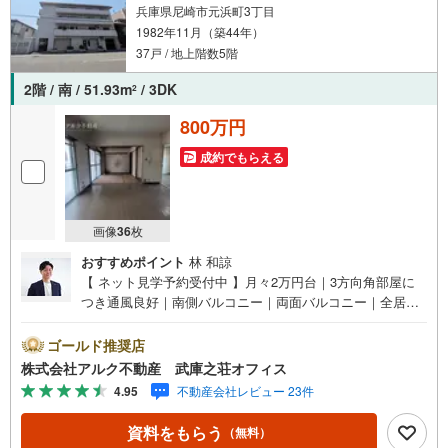
兵庫県尼崎市元浜町3丁目
1982年11月（築44年）
37戸 / 地上階数5階
2階 / 南 / 51.93m
/ 3DK
2
800万円
成約でもらえる
画像
36
枚
おすすめポイント
林 和諒
【 ネット見学予約受付中 】月々2万円台｜3方向角部屋に
つき通風良好｜南側バルコニー｜両面バルコニー｜全居室
収納付き｜わかば西小学校徒歩6分【おすすめポイント】■
阪神本線「武庫川」駅 徒歩7分！■3方向角部屋・南向きバ
ゴールド推奨店
ルコニーにつき通風・陽当り良好！■全居室収納付きで大変
株式会社アルク不動産 武庫之荘オフィス
便利です！【 周辺環境 】■わかば西小学校:徒歩7分（563
4.95
不動産会社レビュー 23件
m）■大庄中学校:徒歩25分（2016m）■尼崎西高校:徒歩20
分（1585m）■元浜緑地:徒歩12分（953m）■ライフ武庫川
資料をもらう
（無料）
店:徒歩4分（324m）【 アルク不動産について 】当社は阪