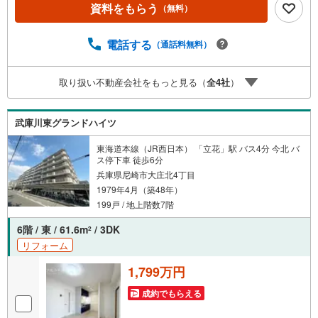
ループで28年連続No.1（1997年～2024年兵庫地区仲介実
資料をもらう
（無料）
績） 尼崎・伊丹・西宮・宝塚にて8店舗展開中。阪神間で
の購入や売却は当店にお任せ下さい■お客様駐車場、キッズ
スペース完備 8店舗すべて駅前にございますが、お車での
電話する
（通話料無料）
お越しも大歓迎です。 お子様連れでもご安心ください。■
取り扱い物件多数ございます。 地域密着の当店では2000
取り扱い不動産会社をもっと見る（
全
4
社
）
万円台の新築戸建や、1000万円台の中古マンションを始め
多数物件を取り扱っています。Yahoo！不動産に掲載しき
れない物件もご紹介できます。お気軽にお問合せくださ
武庫川東グランドハイツ
い。
東海道本線（JR西日本） 「立花」駅 バス4分 今北 バ
ス停下車 徒歩6分
兵庫県尼崎市大庄北4丁目
1979年4月（築48年）
199戸 / 地上階数7階
6階 / 東 / 61.6m
/ 3DK
2
リフォーム
1,799万円
成約でもらえる