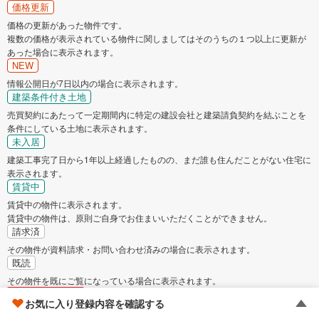
価格更新
価格の更新があった物件です。
複数の価格が表示されている物件に関しましてはそのうちの１つ以上に更新が
あった場合に表示されます。
NEW
情報公開日が7日以内の場合に表示されます。
建築条件付き土地
売買契約にあたって一定期間内に特定の建設会社と建築請負契約を結ぶことを
条件にしている土地に表示されます。
未入居
建築工事完了日から1年以上経過したものの、まだ誰も住んだことがない住宅に
表示されます。
賃貸中
賃貸中の物件に表示されます。
賃貸中の物件は、原則ご自身でお住まいいただくことができません。
請求済
その物件が資料請求・お問い合わせ済みの場合に表示されます。
既読
その物件を既にご覧になっている場合に表示されます。
成約でもらえる
お気に入り登録内容を確認する
【Yahoo!不動産】物件ご成約で最大20万円相当PayPayポイントプレゼント！