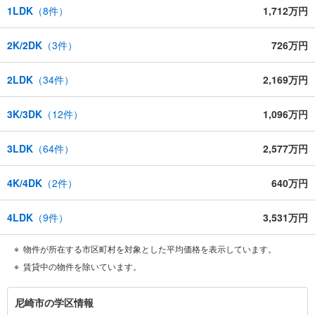
1LDK
（
8
件）
1,712万円
2K/2DK
（
3
件）
726万円
2LDK
（
34
件）
2,169万円
3K/3DK
（
12
件）
1,096万円
3LDK
（
64
件）
2,577万円
4K/4DK
（
2
件）
640万円
4LDK
（
9
件）
3,531万円
物件が所在する市区町村を対象とした平均価格を表示しています。
賃貸中の物件を除いています。
尼
尼崎市の学区情報
崎