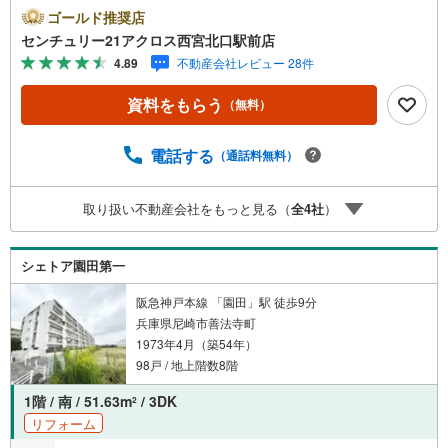
2分です。南向きバルコニー付きで陽当たり良好。業務スー
ゴールド推奨店
パー尼崎尾浜店まで徒歩2分でお買い物に便利。＝＝センチ
センチュリー21アクロス西宮北口駅前店
ュリー21アクロスグループの3つの特徴＝＝＝■センチュリ
4.89
不動産会社レビュー 28件
ー21グループで28年連続No.1（1997年～2024年兵庫地区仲
介実績） 尼崎・伊丹・西宮・宝塚にて8店舗展開中。阪神
資料をもらう
（無料）
間での購入や売却は当店にお任せ下さい■お客様駐車場、キ
ッズスペース完備 8店舗すべて駅前にございますが、お車
でのお越しも大歓迎です。 お子様連れでもご安心くださ
電話する
（通話料無料）
い。■取り扱い物件多数ございます。 地域密着の当店では
2000万円台の新築戸建や、1000万円台の中古マンションを
取り扱い不動産会社をもっと見る（
全
4
社
）
始め多数物件を取り扱っています。Yahoo！不動産に掲載
しきれない物件もご紹介できます。お気軽にお問合せくだ
さい。弊社ホームページへは「C21アクロス」で検索！
シェトア園田第一
阪急神戸本線 「園田」駅 徒歩9分
兵庫県尼崎市善法寺町
1973年4月（築54年）
98戸 / 地上階数8階
1階 / 南 / 51.63m
/ 3DK
2
リフォーム