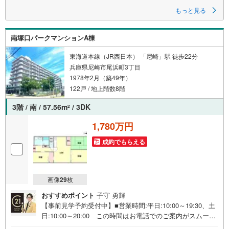
もっと見る
南塚口パークマンションA棟
東海道本線（JR西日本） 「尼崎」駅 徒歩22分
兵庫県尼崎市尾浜町3丁目
1978年2月（築49年）
122戸 / 地上階数8階
3階 / 南 / 57.56m
/ 3DK
2
1,780万円
成約でもらえる
画像
29
枚
おすすめポイント
子守 勇輝
【事前見学予約受付中】■営業時間:平日:10:00～19:30、土
日:10:00～20:00 この時間はお電話でのご案内がスムーズ
です。【物件の特徴】・東海道本線「尼崎」駅まで徒歩約2