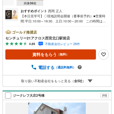
画像
36
枚
おすすめポイント
西岡 正人
【本日見学可】◇現地説明会開催（要事前予約）■営業時
間:平日:10:00～19:30、土日:10:00～20:00 この時間はお
電話でのご案内がスムーズです。【物件の特徴】・バス停
まで徒歩4分。関西労災病院まで徒歩圏内です。武庫川河川
ゴールド推奨店
敷まで徒歩約2分です。＝＝センチュリー21アクロスグルー
センチュリー21アクロス西宮北口駅前店
プの3つの特徴＝＝＝■センチュリー21グループで28年連続
4.89
不動産会社レビュー 28件
No.1（1997年～2024年兵庫地区仲介実績） 尼崎・伊丹・
西宮・宝塚にて8店舗展開中。阪神間での購入や売却は当店
資料をもらう
（無料）
にお任せ下さい■お客様駐車場、キッズスペース完備 8店
舗すべて駅前にございますが、お車でのお越しも大歓迎で
す。 お子様連れでもご安心ください。■取り扱い物件多数
電話する
（通話料無料）
ございます。 地域密着の当店では2000万円台の新築戸建
や、1000万円台の中古マンションを始め多数物件を取り扱
取り扱い不動産会社をもっと見る（
全
5
社
）
っています。Yahoo！不動産に掲載しきれない物件もご紹
介できます。お気軽にお問合せください。弊社ホームペー
ジへは「C21アクロス」で検索！
ジークレフ大庄2号棟
PR