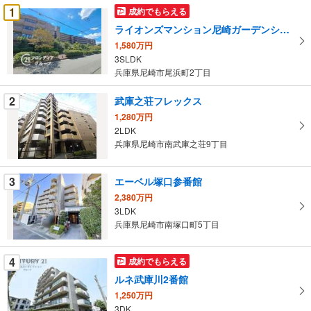
受
1
成約でもらえる
け
ライオンズマンション尼崎ガーデンシティ
取
1,580万円
る
3SLDK
・
兵庫県尼崎市尾浜町2丁目
条
件
2
武庫之荘フレックス
を
1,280万円
マ
2LDK
イ
兵庫県尼崎市南武庫之荘9丁目
ペ
ー
3
エーベル塚口参番館
ジ
2,380万円
に
3LDK
保
兵庫県尼崎市南塚口町5丁目
存
す
4
成約でもらえる
る
ルネ武庫川2番館
1,250万円
3DK