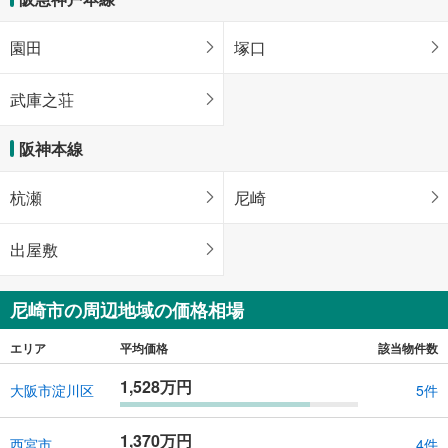
園田
塚口
武庫之荘
阪神本線
杭瀬
尼崎
出屋敷
尼崎市の周辺地域の価格相場
エリア
平均価格
該当物件数
1,528万円
大阪市淀川区
5件
1,370万円
西宮市
4件