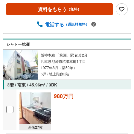
資料をもらう
（無料）
電話する
（通話料無料）
シャトー杭瀬
阪神本線 「杭瀬」駅 徒歩2分
兵庫県尼崎市杭瀬本町1丁目
1977年8月（築50年）
6戸 / 地上階数3階
3階 / 南東 / 45.96m
/ 3DK
2
980万円
画像
27
枚