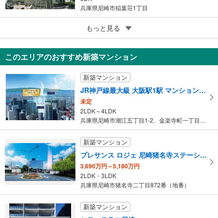
兵庫県尼崎市稲葉荘1丁目
5
もっと見る
成約でもらえる
武庫之荘パークマンション
980万円
このエリアのおすすめ新築マンション
3LDK
兵庫県尼崎市上ノ島町1丁目
新築マンション
JR神戸線最大級 大阪駅1駅 マンションプロジェクト
未定
2LDK～4LDK
兵庫県尼崎市潮江五丁目1-2、金楽寺町一丁目2-1（地番）
新築マンション
プレサンス ロジェ 尼崎猪名寺ステーションステージ
3,690万円～5,180万円
2LDK・3LDK
兵庫県尼崎市猪名寺二丁目872番（地番）
新築マンション