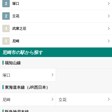
2
塚口
2
立花
4
武庫之荘
5
尼崎
尼崎市の駅から探す
福知山線
塚口
東海道本線（JR西日本）
尼崎
立花
阪急神戸本線