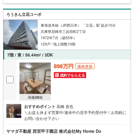
ろうきん立花コーポ
東海道本線（JR西日本） 「立花」駅 徒歩10分
兵庫県尼崎市三反田町2丁目
1972年7月（築55年）
129戸 / 地上階数10階
7階 / 東 / 58.44m
/ 3DK
2
898万円
価格更新
成約でもらえる
画像
26
枚
おすすめポイント
高橋 直也
＼お盆も休まず営業中/連休中の見学予約受付中！お気軽に
お問い合わせ下さい
ヤマダ不動産 西宮甲子園店 株式会社My Home Do