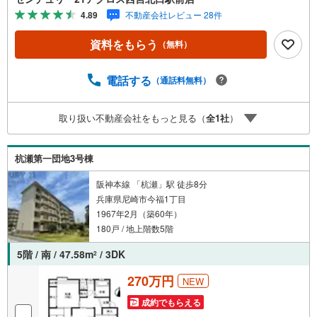
プの3つの特徴＝＝＝■センチュリー21グループで28年連続
4.89
不動産会社レビュー 28件
No.1（1997年～2024年兵庫地区仲介実績） 尼崎・伊丹・
西宮・宝塚にて8店舗展開中。阪神間での購入や売却は当店
資料をもらう
（無料）
にお任せ下さい■お客様駐車場、キッズスペース完備 8店
舗すべて駅前にございますが、お車でのお越しも大歓迎で
す。 お子様連れでもご安心ください。■取り扱い物件多数
電話する
（通話料無料）
ございます。 地域密着の当店では2000万円台の新築戸建
や、1000万円台の中古マンションを始め多数物件を取り扱
取り扱い不動産会社をもっと見る（
全
1
社
）
っています。Yahoo！不動産に掲載しきれない物件もご紹
介できます。お気軽にお問合せください。弊社ホームペー
ジへは「C21アクロス」で検索！
杭瀬第一団地3号棟
阪神本線 「杭瀬」駅 徒歩8分
兵庫県尼崎市今福1丁目
1967年2月（築60年）
180戸 / 地上階数5階
5階 / 南 / 47.58m
/ 3DK
2
270万円
NEW
成約でもらえる