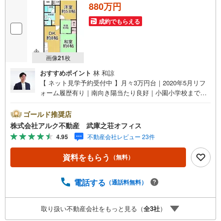
880万円
成約でもらえる
画像
21
枚
おすすめポイント
林 和諒
【 ネット見学予約受付中 】月々3万円台｜2020年5月リフ
ォーム履歴有り｜南向き陽当たり良好｜小園小学校まで徒
歩12分■阪急神戸線「園田駅」徒歩10分！■2020年5月リフ
ォーム履歴有り！■南向きにつき陽当たり良好！■1階部分
ゴールド推奨店
につき階下への足音が気になりません！【 周辺環境 】尼崎
株式会社アルク不動産 武庫之荘オフィス
市立小園幼稚園:徒歩6分（482m）尼崎市立小園小学校:徒歩
4.95
不動産会社レビュー 23件
12分（923m）尼崎市立小園中学校:徒歩10分（787m）コー
ヨー阪急園田店:徒歩11分（877m）コストコ尼崎倉庫店:徒
資料をもらう
（無料）
歩11分（880m）【 アルク不動産について 】当社は阪急武
庫之荘駅より北側徒歩2分の立地に店舗を構えております。
店舗では掲載中の物件に限らず、阪神間エリアを中心に
電話する
（通話料無料）
様々な物件を取り扱っております。店内は白を基調とした
開放感のあるデザインに仕上げております。また、キッズ
取り扱い不動産会社をもっと見る（
全
3
社
）
スペースやおむつ替えスペースも完備しておりますので、
お子さま連れでも安心してご来店いただけます。ゆっくり