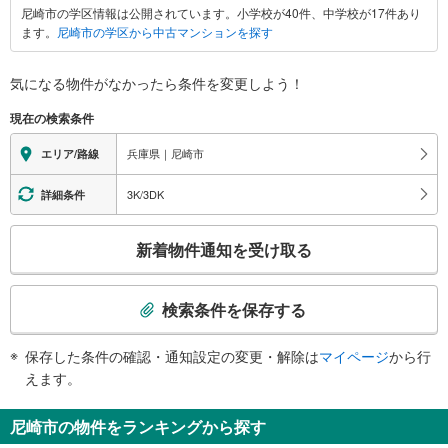
尼崎市の学区情報は公開されています。小学校が40件、中学校が17件あり
市
ます。
尼崎市の学区から中古マンションを探す
に
関
す
気になる物件がなかったら
条件を変更しよう！
る
現在の検索条件
情
報
兵庫県｜尼崎市
エリア/路線
3K/3DK
詳細条件
こ
新着物件通知を受け取る
の
検
索
検索条件を保存する
条
件
保存した条件の確認・通知設定の変更・解除は
マイページ
から行
で
えます。
通
知
尼崎市の物件をランキングから探す
を