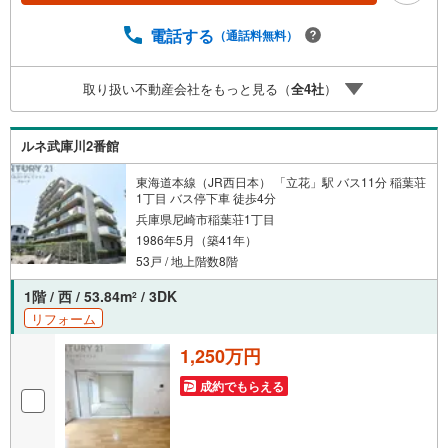
急武庫之荘駅より北側徒歩2分の立地に店舗を構えておりま
す。掲載中の物件に限らず、阪神間エリアを中心に幅広い
電話する
（通話料無料）
物件をご紹介可能です。キッズスペースやおむつ替えスペ
ースも完備しており、お子さま連れでも安心してご来店い
取り扱い不動産会社をもっと見る（
全
4
社
）
ただけます。住宅ローンに強く、事前審査のサポートや金
融機関のご提案、お客様一人ひとりに合わせた無理のない
資金計画のご提案までトータルでサポートいたします。ロ
ルネ武庫川2番館
ーンに不安のある方もお気軽にご相談ください。
東海道本線（JR西日本） 「立花」駅 バス11分 稲葉荘
1丁目 バス停下車 徒歩4分
兵庫県尼崎市稲葉荘1丁目
1986年5月（築41年）
53戸 / 地上階数8階
1階 / 西 / 53.84m
/ 3DK
2
リフォーム
1,250万円
成約でもらえる