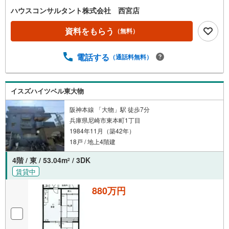
ハウスコンサルタント株式会社 西宮店
資料をもらう
（無料）
電話する
（通話料無料）
イスズハイツベル東大物
阪神本線 「大物」駅 徒歩7分
兵庫県尼崎市東本町1丁目
1984年11月（築42年）
18戸 / 地上4階建
4階 / 東 / 53.04m
/ 3DK
2
賃貸中
880万円