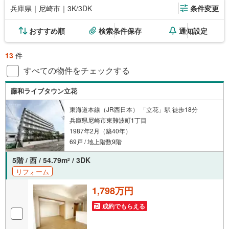
兵庫県｜尼崎市｜3K/3DK
条件変更
おすすめ順
検索条件保存
通知設定
13
件
すべての物件をチェックする
藤和ライブタウン立花
東海道本線（JR西日本） 「立花」駅 徒歩18分
兵庫県尼崎市東難波町1丁目
1987年2月（築40年）
69戸 / 地上階数9階
5階 / 西 / 54.79m
/ 3DK
2
リフォーム
1,798万円
成約でもらえる