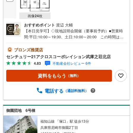
画像
24
枚
おすすめポイント
渡辺 大輔
【本日見学可】◇現地説明会開催（要事前予約）■営業時
間:平日:10:00～19:30、土日:10:00～20:00 この時間はお
電話でのご案内がスムーズです。【物件の特徴】・阪神
「杭瀬」駅まで徒歩8分。最上階にて陽当たり・通風良好。
ブロンズ推奨店
各部屋和室で落ち着いた空間で過ごせます。＝＝センチュ
センチュリー21アクロスコーポレイション武庫之荘北店
リー21アクロスグループの3つの特徴＝＝＝■センチュリー
4.83
不動産会社レビュー 6件
21グループで28年連続No.1（1997年～2024年兵庫地区仲介
実績） 尼崎・伊丹・西宮・宝塚にて8店舗展開中。阪神間
資料をもらう
（無料）
での購入や売却は当店にお任せ下さい■お客様駐車場、キッ
ズスペース完備 8店舗すべて駅前にございますが、お車で
のお越しも大歓迎です。 お子様連れでもご安心くださ
電話する
（通話料無料）
い。■取り扱い物件多数ございます。 地域密着の当店では
2000万円台の新築戸建や、1000万円台の中古マンションを
始め多数物件を取り扱っています。Yahoo！不動産に掲載
御園団地 6号棟
しきれない物件もご紹介できます。お気軽にお問合せくだ
さい。弊社ホームページへは「C21アクロス」で検索！
福知山線 「塚口」駅 徒歩13分
兵庫県尼崎市御園2丁目