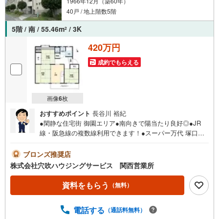
1966年12月（築60年）
40戸 / 地上階数5階
5階 / 南 / 55.46m
/ 3K
2
420万円
成約でもらえる
画像
6
枚
おすすめポイント
長谷川 裕紀
●閑静な住宅街 御園エリア●南向きで陽当たり良好◎●JR
線・阪急線の複数線利用できます！●スーパー万代 塚口店
徒歩約11分●一番南側の棟なので眺めもいいお部屋です○お
気軽にお問合せください！※家具・家電・什器は付帯しませ
ブロンズ推奨店
ん。
株式会社穴吹ハウジングサービス 関西営業所
資料をもらう
（無料）
電話する
（通話料無料）