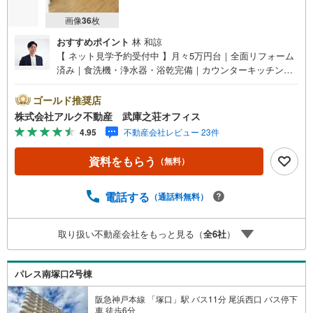
画像
36
枚
おすすめポイント
林 和諒
【 ネット見学予約受付中 】月々5万円台｜全面リフォーム
済み｜食洗機・浄水器・浴乾完備｜カウンターキッチン｜5
階部分・眺望良好【 おすすめポイント 】■JR東海道線「立
花駅」徒歩18分！■家族とのコミュニケーション弾むカウ
ゴールド推奨店
ンターキッチン！■エレベーター完備のマンション！【 リ
株式会社アルク不動産 武庫之荘オフィス
フォーム内容（2026年2月28日完成）】フローリング張替/
4.95
不動産会社レビュー 23件
全室クロス張替/建具新調/玄関収納新調（Panasonic）/フロ
アタイル張替/キッチン新調（浄水栓・食洗機）/ユニットバ
資料をもらう
（無料）
ス新調（浴室乾燥機）/洗面化粧台新調/洗濯パン交換/トイ
レ新調/照明器具設置/レースカーテン新調/ダウンライト新
設/インターホン新調/分電盤新調/ウインドエアコン1台取
電話する
（通話料無料）
付/ハウスクリーニング等【 アルク不動産について 】当社
は阪急武庫之荘駅より北側徒歩2分の立地に店舗を構えてお
取り扱い不動産会社をもっと見る（
全
6
社
）
ります。店舗では掲載中の物件に限らず、阪神間エリアを
中心に様々な物件を取り扱っております。また、キッズス
ペースやおむつ替えスペースも完備しておりますので、お
パレス南塚口2号棟
子さま連れでも安心してご来店いただけます。
阪急神戸本線 「塚口」駅 バス11分 尾浜西口 バス停下
車 徒歩6分