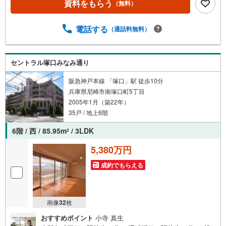
資料をもらう
（無料）
まで徒歩約21分 弊社が選ばれる理由 1.お金の扱い方のプ
ロ、ファイナンシャルプランナーが資金計画をサポート！
2.買い替えなどにも対応できる売却専門チームあり！3.た
電話する
（通話料無料）
くさんの銀行と繋がりがあるため、最も低金利になるよう
に審査が可能！4.物件のお引渡し後に必要になったお家の
リフォームも弊社のリフォームプランナーがご提案！5.定
セントラル塚口みなみ通り
期的にご連絡を繋ぎ、有事の際に迅速にサポートいたしま
す弊社は専門家同士が連携をとっているため、より多くの
阪急神戸本線 「塚口」駅 徒歩10分
知見がございますお気軽にお問合せください
兵庫県尼崎市南塚口町5丁目
2005年1月（築22年）
35戸 / 地上6階
6階 / 西 / 85.95m
/ 3LDK
2
5,380万円
成約でもらえる
画像
32
枚
おすすめポイント
小寺 真生