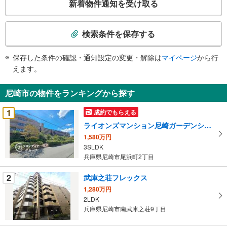
新着物件通知を受け取る
の
検
索
検索条件を保存する
条
件
保存した条件の確認・通知設定の変更・解除は
マイページ
から行
で
えます。
通
知
尼崎市の物件をランキングから探す
を
受
1
成約でもらえる
け
ライオンズマンション尼崎ガーデンシティ
取
1,580万円
る
3SLDK
・
兵庫県尼崎市尾浜町2丁目
条
件
2
武庫之荘フレックス
を
1,280万円
マ
2LDK
イ
兵庫県尼崎市南武庫之荘9丁目
ペ