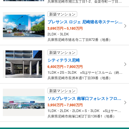
兵庫県尼崎市潮江五丁目1-2、金楽寺町一丁目2-1（地番）
新築マンション
プレサンス ロジェ 尼崎猪名寺ステーションステージ
3,690万円～5,180万円
2LDK・3LDK
兵庫県尼崎市猪名寺二丁目872番（地番）
新築マンション
シティテラス尼崎
6,400万円～7,900万円
1LDK＋2S～3LDK ※Sはサービスルーム（納戸）です。
兵庫県尼崎市長洲本通1丁目39番（地番）
新築マンション
ソルプレサンス 南塚口フォレストフロント
3,950万円～7,980万円
1LDK・2LDK・2LDK＋S・3LDK ※Sはサービスルーム（納戸）です。
兵庫県尼崎市南塚口町2丁目136番1（地番）