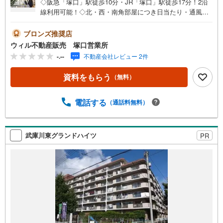
◇阪急「塚口」駅徒歩10分・JR「塚口」駅徒歩17分！2沿
線利用可能！◇北・西・南角部屋につき日当たり・通風良
好♪◇リビングが勾配天井！最上階ならではの高い天井で
開放感を感じられます！◇ルーフバルコニーが2面有り！お
ブロンズ推奨店
食事やガーデニング、プールなどお楽しみいただけます♪
ウィル不動産販売 塚口営業所
◇ペット飼育可能（諸条件有）【周辺施設】・明和層学
-.--
不動産会社レビュー 2件
校…徒歩10分・大成中学校…徒歩17分・ライフ尼崎大西
店…徒歩11分・イオンフードスタイル ソコラ塚口店…徒歩
資料をもらう
（無料）
11分■弊社の特徴について東証上場「ウィル不動産販売」
阪神間・北摂・名古屋・東京に店舗展開しております。当
社オリジナルの物件管理システム「ウィリングナビ」で取
電話する
（通話料無料）
引事例・売出物件など一挙に比較、ご説明いたします。お
買い換え・リフォーム・ローン相談等お住まいに関わるこ
とは何でもご相談ください。弊社独自のお得な「平日会員
武庫川東グランドハイツ
PR
制度」あります。現地待ち合わせや物件最寄り駅までの送
迎も可能です。まずはお気軽にお電話を！【定休日】な
し・年末年始・他【営業時間】10:00～19:00駐車場・キッ
ズスペースもございます