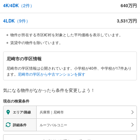
4K/4DK
（
2
件）
640万円
4LDK
（
9
件）
3,531万円
物件が所在する市区町村を対象とした平均価格を表示しています。
賃貸中の物件を除いています。
尼
尼崎市の学区情報
崎
尼崎市の学区情報は公開されています。小学校が40件、中学校が17件あり
市
ます。
尼崎市の学区から中古マンションを探す
に
関
す
気になる物件がなかったら
条件を変更しよう！
る
現在の検索条件
情
報
兵庫県｜尼崎市
エリア/路線
ルーフバルコニー
詳細条件
こ