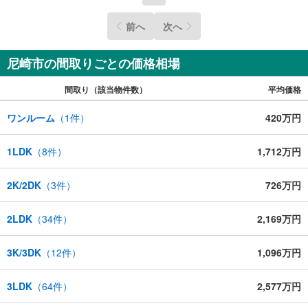
前へ
次へ
尼崎市の間取りごとの価格相場
間取り（該当物件数）
平均価格
ワンルーム
（
1
件）
420万円
1LDK
（
8
件）
1,712万円
2K/2DK
（
3
件）
726万円
2LDK
（
34
件）
2,169万円
3K/3DK
（
12
件）
1,096万円
3LDK
（
64
件）
2,577万円