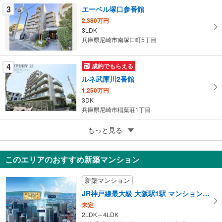
ー
3
エーベル塚口参番館
ジ
2,380万円
に
3LDK
保
兵庫県尼崎市南塚口町5丁目
存
す
4
成約でもらえる
る
ルネ武庫川2番館
1,250万円
3DK
兵庫県尼崎市稲葉荘1丁目
5
もっと見る
成約でもらえる
武庫之荘パークマンション
980万円
このエリアのおすすめ新築マンション
3LDK
兵庫県尼崎市上ノ島町1丁目
新築マンション
JR神戸線最大級 大阪駅1駅 マンションプロジェクト
未定
2LDK～4LDK