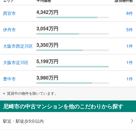
エリア
平均価格
該当物件数
4,342万円
西宮市
8件
3,054万円
伊丹市
5件
3,350万円
大阪市西淀川区
1件
5,199万円
大阪市淀川区
1件
3,980万円
豊中市
1件
賃貸中の物件を除いています。
尼崎市の中古マンションを他のこだわりから探す
駅近・駅徒歩5分以内