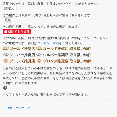
賃貸中の物件は、原則ご自身でお住まいいただくことができません。
請求済
その物件が資料請求・お問い合わせ済みの場合に表示されます。
既読
その物件を既にご覧になっている場合に表示されます。
成約でもらえる
【Yahoo!不動産】物件ご成約で最大20万円相当PayPayポイントプレゼント！
の対象物件です。詳細は
プレゼント詳細
をご覧ください。
ゴールド推奨店
ゴールド推奨店 取り扱い物件
シルバー推奨店
シルバー推奨店 取り扱い物件
ブロンズ推奨店
ブロンズ推奨店 取り扱い物件
広告商品を購入している不動産会社のうち、物件情報の正確性、法令遵守、ヤ
フー不動産における成約実績等、当社所定の基準を満たした優良な店舗運営を
実践していると認めた不動産会社（もしくは当該認定を受けた不動産会社の取
扱物件）に表示されます。
タップすると用語の意味が書かれたポップアップが開きます。
PRマークについて