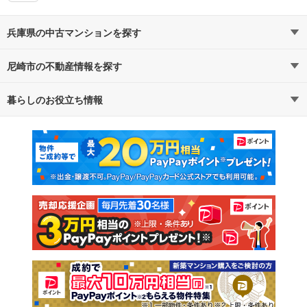
兵庫県の中古マンションを探す
尼崎市の不動産情報を探す
路線・駅から探す
地域から探す
暮らしのお役立ち情報
不動産・住宅
賃貸住宅
通勤・通学時間から探す
地図から探す
マンションカタログ
教えて！住まいの先生
新築マンション
中古マンション
新築一戸建て
中古一戸建て
注文住宅
土地
売却査定