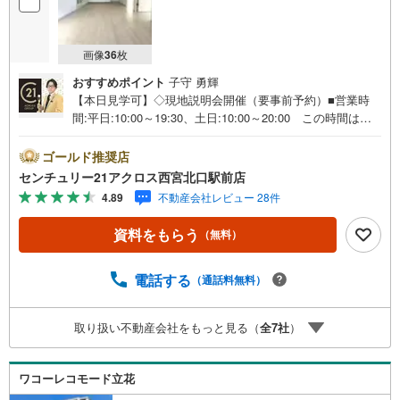
画像
36
枚
おすすめポイント
子守 勇輝
【本日見学可】◇現地説明会開催（要事前予約）■営業時
間:平日:10:00～19:30、土日:10:00～20:00 この時間はお
電話でのご案内がスムーズです。【物件の特徴】・2025年
リフォーム済。阪神本線「出屋敷」駅まで徒歩約8分です。
ゴールド推奨店
最上階の角部屋です。＝＝センチュリー21アクロスグルー
センチュリー21アクロス西宮北口駅前店
プの3つの特徴＝＝＝■センチュリー21グループで28年連続
4.89
不動産会社レビュー 28件
No.1（1997年～2024年兵庫地区仲介実績） 尼崎・伊丹・
西宮・宝塚にて8店舗展開中。阪神間での購入や売却は当店
資料をもらう
（無料）
にお任せ下さい■お客様駐車場、キッズスペース完備 8店
舗すべて駅前にございますが、お車でのお越しも大歓迎で
す。 お子様連れでもご安心ください。■取り扱い物件多数
電話する
（通話料無料）
ございます。 地域密着の当店では2000万円台の新築戸建
や、1000万円台の中古マンションを始め多数物件を取り扱
取り扱い不動産会社をもっと見る（
全
7
社
）
っています。Yahoo！不動産に掲載しきれない物件もご紹
介できます。お気軽にお問合せください。弊社ホームペー
ジへは「C21アクロス」で検索！
ワコーレコモード立花