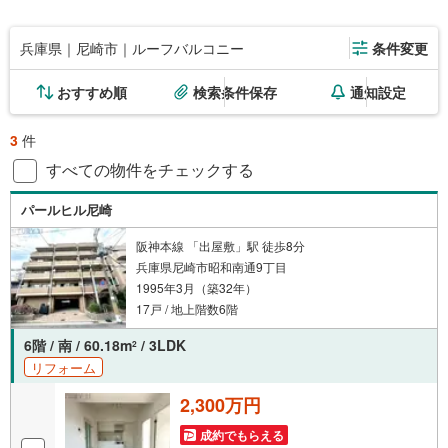
兵庫県｜尼崎市｜ルーフバルコニー
条件変更
おすすめ順
検索条件保存
通知設定
3
件
すべての物件をチェックする
パールヒル尼崎
阪神本線 「出屋敷」駅 徒歩8分
兵庫県尼崎市昭和南通9丁目
1995年3月（築32年）
17戸 / 地上階数6階
6階 / 南 / 60.18m
/ 3LDK
2
リフォーム
2,300万円
成約でもらえる