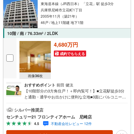
東海道本線（JR西日本） 「立花」駅 徒歩3分
兵庫県尼崎市立花町1丁目
2005年11月（築21年）
46戸 / 地上11階建 地下1階
10階 / 南 / 76.33m
/ 2LDK
2
4,680万円
成約でもらえる
画像
36
枚
おすすめポイント
前田 健汰
【10階部分の3方角住戸！＋即内覧可！】■立花駅徒歩3分
と通勤・通学やお出かけに便利な立地■3面にバルコニーを
設けた陽当たり良好な2LDK■LDKは約21帖のゆとりある大
空間 特徴・大容量の収納が可能なウォークインクローゼッ
シルバー推奨店
トがありお部屋をすっきりと保てます・勝手口のあるキッ
センチュリー21 フロンティアホーム 尼崎店
チンは家事動線に配慮された設計です・対面式キッチンで
4.5
不動産会社レビュー 12件
リビングの様子を見ながらお料理できますね 立地・尼崎市
立水堂小学校まで徒歩約14分・尼崎市立南武庫之荘中学校