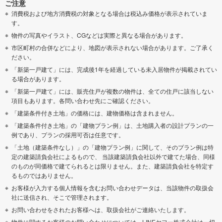
ご注意
消費税および地方消費税の対象となる場合は税込み価格が表示されていま
す。
物件の写真やイラスト、CGなどは実際と異なる場合があります。
市区町村の合併などにより、地図が表示されない場合があります。ご了承く
ださい。
「新築一戸建て」には、完成後1年を経過している未入居物件が掲載されてい
る場合があります。
「新築一戸建て」には、販売住戸が複数の物件は、全ての住戸に該当しない
項目もあります。各問い合わせ先にご確認ください。
「建築条件付き土地」の価格には、建物価格は含まれません。
「建築条件付き土地」の「建物プラン例」は、土地購入者の設計プランの一
例であり、プランの採用可否は任意です。
「土地（建築条件なし）」の「建物プラン例」に関して、そのプラン例は特
定の建築請負会社によるもので、 当該建築請負会社以外で建てた場合、同様
のものが同価格で建てられるとは限りません。また、建築請負会社を特定す
るものではありません。
お客様が入力する個人情報を含むお問い合わせデータは、当該物件の取扱会
社に送信され、そこで管理されます。
お問い合わせをされたお客様へは、取扱会社がご連絡いたします。
物件に関するお客様のお問い合わせについては、LINEヤフー株式会社は一切