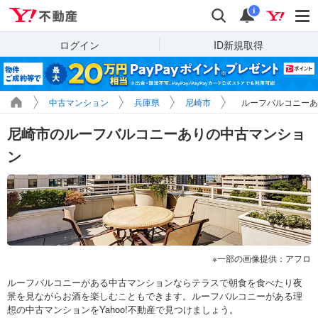
Yahoo!不動産
検索
通知
i
ログイン
ID新規取得
中古マンション
兵庫県
尼崎市
ルーフバルコニーあ
尼崎市のルーフバルコニーありの中古マンショ
ン
一部の画像提供：アフロ
ルーフバルコニーがある中古マンションならテラスで朝食を食べたり夜
景を見ながらお酒を楽しむこともできます。ルーフバルコニーがある理
想の中古マンションをYahoo!不動産で見つけましょう。