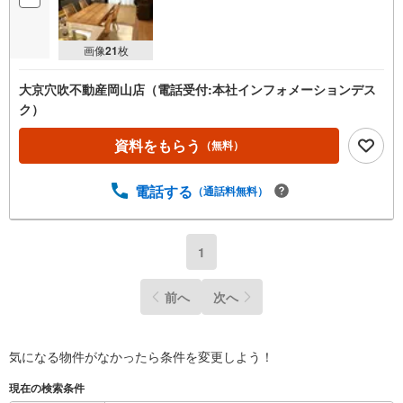
画像
21
枚
大京穴吹不動産岡山店（電話受付:本社インフォメーションデス
ク）
資料をもらう
（無料）
電話する
（通話料無料）
1
前へ
次へ
気になる物件がなかったら
条件を変更しよう！
現在の検索条件