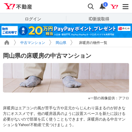
Yahoo!不動産
検索
通知
i
ログイン
ID新規取得
中古マンション
岡山県
床暖房の物件一覧
岡山県の床暖房の中古マンション
一部の画像提供：アフロ
床暖房はエアコンの風が苦手な方や足元からじんわり温まるのが好きな
方にオススメです。他の暖房器具のように設置スペースを新たに設ける
必要がないので部屋を広く使うこともできます。床暖房のある中古マン
ションをYahoo!不動産で見つけましょう。