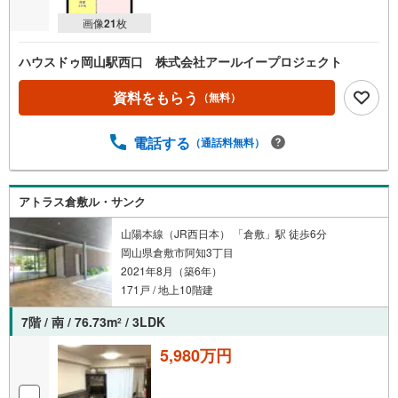
画像
21
枚
ハウスドゥ岡山駅西口 株式会社アールイープロジェクト
資料をもらう
（無料）
電話する
（通話料無料）
アトラス倉敷ル・サンク
山陽本線（JR西日本） 「倉敷」駅 徒歩6分
岡山県倉敷市阿知3丁目
2021年8月（築6年）
171戸 / 地上10階建
7階 / 南 / 76.73m
/ 3LDK
2
5,980万円