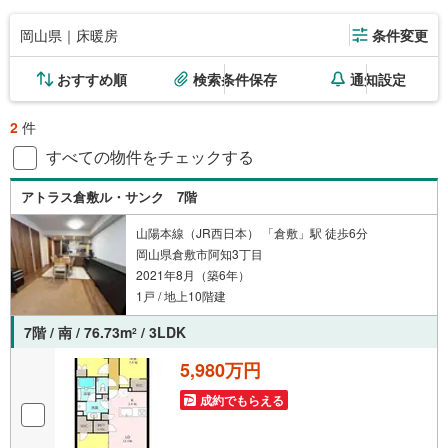
岡山県｜床暖房
条件変更
おすすめ順
検索条件保存
通知設定
2
件
すべての物件をチェックする
アトラス倉敷ル・サンク 7階
山陽本線（JR西日本） 「倉敷」駅 徒歩6分
岡山県倉敷市阿知3丁目
2021年8月（築6年）
1戸 / 地上10階建
7階 / 南 / 76.73m
/ 3LDK
2
5,980万円
成約でもらえる