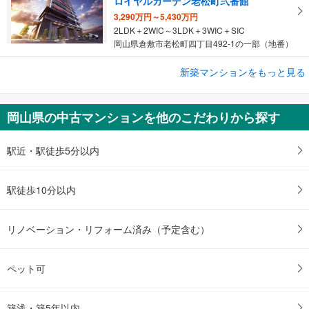
ロイヤルガーデン老松町弐番館
3,290万円～5,430万円
2LDK＋2WIC～3LDK＋3WIC＋SIC
岡山県倉敷市老松町四丁目492-1の一部（地番）
新築マンションをもっと見る
新築マンション
サーパス岡山南方グランオアシス
4,890万円～5,948万円
岡山県の中古マンションを他のこだわりから探す
3LDK・4LDK
岡山県岡山市北区南方3丁目260番5（地番）
駅近・駅徒歩5分以内
駅徒歩10分以内
リノベーション・リフォーム済み（予定含む）
ペット可
築浅・築5年以内