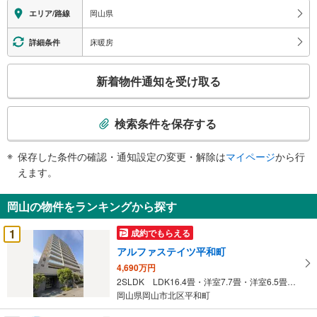
岡山県
エリア/路線
床暖房
詳細条件
こ
新着物件通知を受け取る
の
検
索
検索条件を保存する
条
件
保存した条件の確認・通知設定の変更・解除は
マイページ
から行
で
えます。
通
知
岡山の物件をランキングから探す
を
受
1
成約でもらえる
け
アルファステイツ平和町
取
4,690万円
る
2SLDK LDK16.4畳・洋室7.7畳・洋室6.5畳・S5.8畳
・
岡山県岡山市北区平和町
条