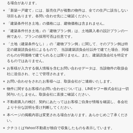
る場合があります。
「新築一戸建て」には、販売住戸が複数の物件は、全ての住戸に該当しない
項目もあります。各問い合わせ先にご確認ください。
「建築条件付き土地」の価格には、建物価格は含まれません。
「建築条件付き土地」の「建物プラン例」は、土地購入者の設計プランの一
例であり、プランの採用可否は任意です。
「土地（建築条件なし）」の「建物プラン例」に関して、そのプラン例は特
定の建築請負会社によるもので、 当該建築請負会社以外で建てた場合、同様
のものが同価格で建てられるとは限りません。また、建築請負会社を特定す
るものではありません。
お客様が入力する個人情報を含むお問い合わせデータは、当該物件の取扱会
社に送信され、そこで管理されます。
お問い合わせをされたお客様へは、取扱会社がご連絡いたします。
物件に関するお客様のお問い合わせについては、LINEヤフー株式会社は一切
関与いたしません。取扱会社に直接ご確認ください。
不動産購入の検討、契約にあたってはお客様ご自身が情報を確認し、各会社
より十分な説明を受け判断してください。
本ページの掲載内容は変更される場合があります。あらかじめご了承くださ
い。
クチコミはYahoo!不動産が独自で収集したものを表示しています。