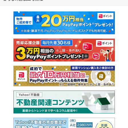
マンションカタログ
教えて！住まいの先生
新築マンション
中古マンション
新築一戸建て
中古一戸建て
注文住宅
土地
売却査定