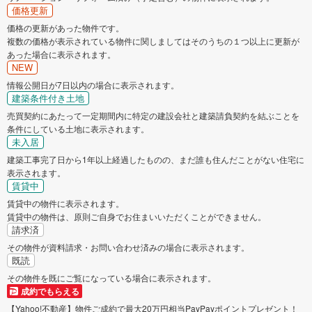
価格更新
価格の更新があった物件です。
複数の価格が表示されている物件に関しましてはそのうちの１つ以上に更新が
あった場合に表示されます。
NEW
情報公開日が7日以内の場合に表示されます。
建築条件付き土地
売買契約にあたって一定期間内に特定の建設会社と建築請負契約を結ぶことを
条件にしている土地に表示されます。
未入居
建築工事完了日から1年以上経過したものの、まだ誰も住んだことがない住宅に
表示されます。
賃貸中
賃貸中の物件に表示されます。
賃貸中の物件は、原則ご自身でお住まいいただくことができません。
請求済
その物件が資料請求・お問い合わせ済みの場合に表示されます。
既読
その物件を既にご覧になっている場合に表示されます。
成約でもらえる
【Yahoo!不動産】物件ご成約で最大20万円相当PayPayポイントプレゼント！