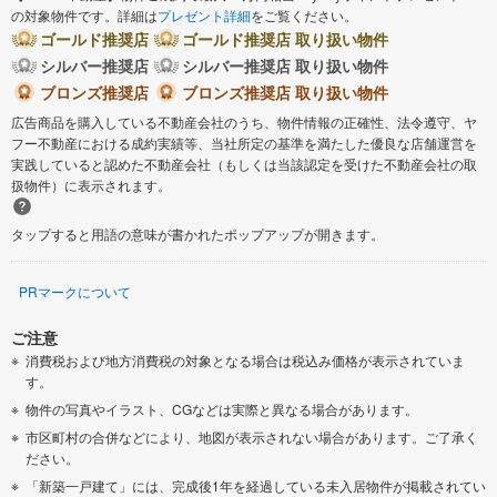
の対象物件です。詳細は
プレゼント詳細
をご覧ください。
ゴールド推奨店
ゴールド推奨店 取り扱い物件
シルバー推奨店
シルバー推奨店 取り扱い物件
ブロンズ推奨店
ブロンズ推奨店 取り扱い物件
広告商品を購入している不動産会社のうち、物件情報の正確性、法令遵守、ヤ
フー不動産における成約実績等、当社所定の基準を満たした優良な店舗運営を
実践していると認めた不動産会社（もしくは当該認定を受けた不動産会社の取
扱物件）に表示されます。
タップすると用語の意味が書かれたポップアップが開きます。
PRマークについて
ご注意
消費税および地方消費税の対象となる場合は税込み価格が表示されていま
す。
物件の写真やイラスト、CGなどは実際と異なる場合があります。
市区町村の合併などにより、地図が表示されない場合があります。ご了承く
ださい。
「新築一戸建て」には、完成後1年を経過している未入居物件が掲載されてい