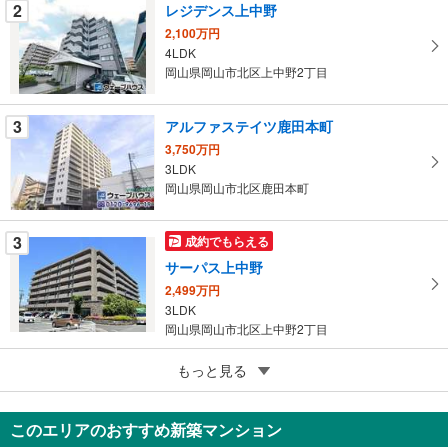
件
2
レジデンス上中野
を
2,100万円
マ
4LDK
イ
岡山県岡山市北区上中野2丁目
ペ
ー
3
アルファステイツ鹿田本町
ジ
3,750万円
に
3LDK
保
岡山県岡山市北区鹿田本町
存
す
3
成約でもらえる
る
サーパス上中野
2,499万円
3LDK
岡山県岡山市北区上中野2丁目
5
ライオンズタワー岡山千日前
もっと見る
4,580万円
3LDK
このエリアのおすすめ新築マンション
岡山県岡山市北区表町3丁目