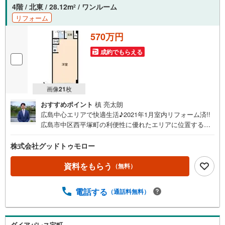
4階 / 北東 / 28.12m
/ ワンルーム
2
リフォーム
570万円
成約でもらえる
画像
21
枚
おすすめポイント
槙 亮太朗
広島中心エリアで快適生活♪2021年1月室内リフォーム済!!
広島市中区西平塚町の利便性に優れたエリアに位置する物
件です。スーパーやコンビニ、商業施設などが徒歩圏内に
集まっており、日々の生活に必要な環境がすべて揃った充
株式会社グッドトゥモロー
実の住環境です。市内中心部へのアクセスもスムーズで、
通勤やお出かけもストレスフリー。室内は2021年1月にリ
資料をもらう
（無料）
フォームを実施しており、綺麗な状態です。（※正確な施工
月が不詳。同年1月として記載。）さらに、ご要望の多い
電話する
（通話料無料）
「室内洗濯機置き場」や、空きスペースを活用した「造作
収納棚」も新設されており、使い勝手の良いお部屋に仕上
がっております。ご自身のお住まいやセカンドハウスとし
てはもちろん、投資用としてもぜひご検討ください。
ダイアパレス宝町