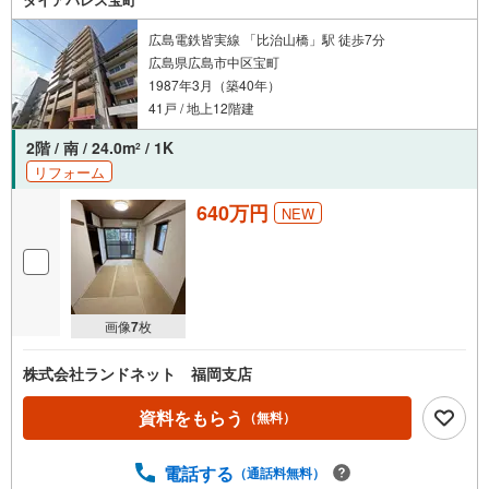
広島電鉄皆実線 「比治山橋」駅 徒歩7分
広島県広島市中区宝町
1987年3月（築40年）
41戸 / 地上12階建
2階 / 南 / 24.0m
/ 1K
2
リフォーム
640万円
NEW
画像
7
枚
株式会社ランドネット 福岡支店
資料をもらう
（無料）
電話する
（通話料無料）