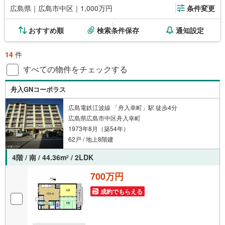
広島県｜広島市中区｜1,000万円
条件変更
おすすめ順
検索条件保存
通知設定
14
件
すべての物件をチェックする
舟入GNコーポラス
広島電鉄江波線 「舟入幸町」駅 徒歩4分
広島県広島市中区舟入幸町
1973年8月（築54年）
62戸 / 地上8階建
4階 / 南 / 44.36m
/ 2LDK
2
700万円
成約でもらえる