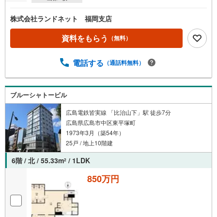
株式会社ランドネット 福岡支店
資料をもらう
（無料）
電話する
（通話料無料）
ブルーシャトービル
広島電鉄皆実線 「比治山下」駅 徒歩7分
広島県広島市中区東平塚町
1973年3月（築54年）
25戸 / 地上10階建
6階 / 北 / 55.33m
/ 1LDK
2
850万円