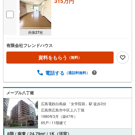
315万円
画像
27
枚
有限会社フレンドハウス
資料をもらう
（無料）
電話する
（通話料無料）
メープル八丁堀
広島電鉄白島線 「女学院前」駅 徒歩3分
広島県広島市中区上八丁堀
1980年3月（築47年）
65戸 / 11階建て
8階 / 南東 / 24.79m
/ 1K（洋室）
2