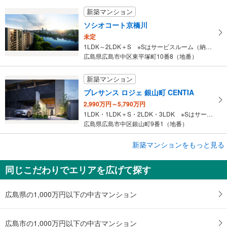
新築マンション
ソシオコート京橋川
未定
1LDK～2LDK＋S ※Sはサービスルーム（納戸）です。
広島県広島市中区東平塚町10番8（地番）
新築マンション
プレサンス ロジェ 銀山町 CENTIA
2,990万円～5,790万円
1LDK・1LDK＋S・2LDK・3LDK ※Sはサービスルーム（納戸）です。
広島県広島市中区銀山町9番1（地番）
新築マンションをもっと見る
新築マンション
プレディア広島大手町
同じこだわりでエリアを広げて探す
3,390万円～5,690万円
1LDK～3LDK
広島県広島市中区大手町五丁目13番2（地番）
広島県の1,000万円以下の中古マンション
広島市の1,000万円以下の中古マンション