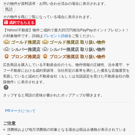
その物件が資料請求・お問い合わせ済みの場合に表示されます。
既読
その物件を既にご覧になっている場合に表示されます。
成約でもらえる
【Yahoo!不動産】物件ご成約で最大20万円相当PayPayポイントプレゼント！
の対象物件です。詳細は
プレゼント詳細
をご覧ください。
ゴールド推奨店
ゴールド推奨店 取り扱い物件
シルバー推奨店
シルバー推奨店 取り扱い物件
ブロンズ推奨店
ブロンズ推奨店 取り扱い物件
広告商品を購入している不動産会社のうち、物件情報の正確性、法令遵守、ヤ
フー不動産における成約実績等、当社所定の基準を満たした優良な店舗運営を
実践していると認めた不動産会社（もしくは当該認定を受けた不動産会社の取
扱物件）に表示されます。
タップすると用語の意味が書かれたポップアップが開きます。
PRマークについて
ご注意
消費税および地方消費税の対象となる場合は税込み価格が表示されていま
す。