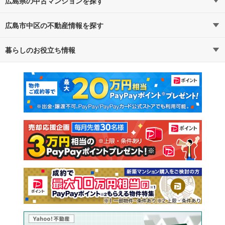
広島県の中古マンションを探す
広島市中区の不動産情報を探す
路線・駅から探す
地域から探す
暮らしのお役立ち情報
不動産・住宅
賃貸住宅
通勤・通学時間から探す
地図から探す
マンションカタログ
教えて！住まいの先生
新築マンション
中古マンション
新築一戸建て
中古一戸建て
注文住宅
土地
売却査定