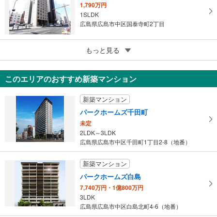
る
1,790万円
1SLDK
広島県広島市中区国泰寺町2丁目
5
ヴェル八丁堀
もっと見る
340万円
1R
このエリアのおすすめ新築マンション
広島県広島市中区八丁堀
新築マンション
パークホームズ千田町
未定
2LDK～3LDK
広島県広島市中区千田町1丁目2-8（地番）
新築マンション
パークホームズ白島
7,740万円・1億800万円
3LDK
広島県広島市中区白島北町4-6（地番）