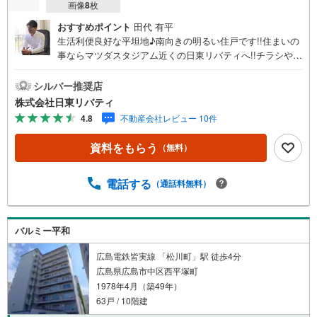
画像
8
枚
おすすめポイント
田代 有平
生活利便良好な平坦地♪南向きの明るい住戸です!!住まいの
事ならマツダスタジアム近くの日東リバティへ!!チラシやネ
ット広告に載っていない物件もご紹介できます。広島市内
はもちろん廿日市から呉・東広島まで6000物件の豊富な情
シルバー推奨店
報量!!「実際に自分自身が住む家を見て納得して買いたい」
株式会社日東リバティ
広告では分かり難い物件の長所や短所を現地でご確認でき
4.8
不動産会社レビュー 10件
ます。お気軽にお問い合わせ下さい。TV電話やLINE等でオ
ンライン案内も可能です。お気軽にお申し付け下さい。
資料をもらう
（無料）
「住まいを通じた出逢いを大切に」をモットーに、創業以
来多くのお客様に信頼と信用を頂き、広島県下でも有数の
不動産グループへ成長することができました。「人と人、
電話する
（通話料無料）
心と心」これからもこの精神を大切に、お客様へのサポー
トをさせて頂きます。株式会社日東リバティ〒732-0818広
島市南区段原日出2丁目2-22-2F
バルミー平和
広島電鉄皆実線 「松川町」駅 徒歩4分
広島県広島市中区西平塚町
1978年4月（築49年）
63戸 / 10階建