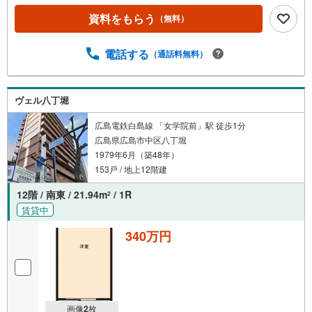
資料をもらう
（無料）
電話する
（通話料無料）
ヴェル八丁堀
広島電鉄白島線 「女学院前」駅 徒歩1分
広島県広島市中区八丁堀
1979年6月（築48年）
153戸 / 地上12階建
12階 / 南東 / 21.94m
/ 1R
2
賃貸中
340万円
画像
2
枚