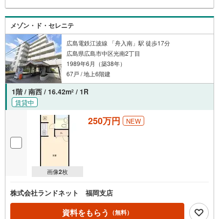
メゾン・ド・セレニテ
広島電鉄江波線 「舟入南」駅 徒歩17分
広島県広島市中区光南2丁目
1989年6月（築38年）
67戸 / 地上6階建
1階 / 南西 / 16.42m
/ 1R
2
賃貸中
250万円
NEW
画像
2
枚
株式会社ランドネット 福岡支店
資料をもらう
（無料）