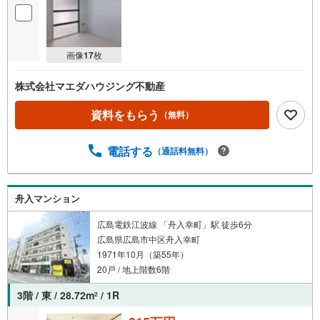
画像
17
枚
株式会社マエダハウジング不動産
資料をもらう
（無料）
電話する
（通話料無料）
舟入マンション
広島電鉄江波線 「舟入幸町」駅 徒歩6分
広島県広島市中区舟入幸町
1971年10月（築55年）
20戸 / 地上階数6階
3階 / 東 / 28.72m
/ 1R
2