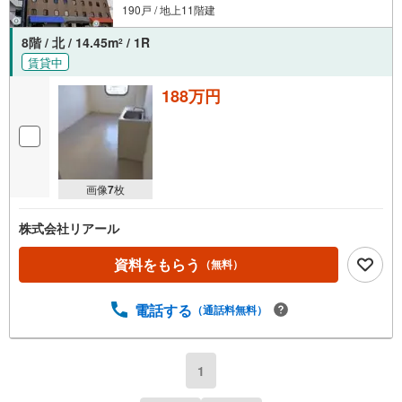
190戸 / 地上11階建
8階 / 北 / 14.45m
/ 1R
2
賃貸中
188万円
画像
7
枚
株式会社リアール
資料をもらう
（無料）
電話する
（通話料無料）
1