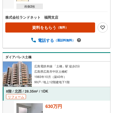
画像
2
枚
株式会社ランドネット 福岡支店
資料をもらう
（無料）
電話する
（通話料無料）
ダイアパレス土橋
広島電鉄本線 「土橋」駅 徒歩2分
広島県広島市中区土橋町
1983年10月（築43年）
99戸 / 地上12階建地下1階
8階 / 北西 / 28.35m
/ 1DK
2
リフォーム
630万円