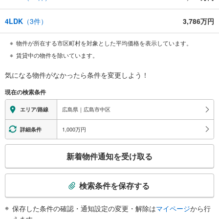
4LDK
（
3
件）
3,786万円
物件が所在する市区町村を対象とした平均価格を表示しています。
賃貸中の物件を除いています。
気になる物件がなかったら
条件を変更しよう！
現在の検索条件
広島県｜広島市中区
エリア/路線
1,000万円
詳細条件
こ
新着物件通知を受け取る
の
検
索
検索条件を保存する
条
件
保存した条件の確認・通知設定の変更・解除は
マイページ
から行
で
えます。