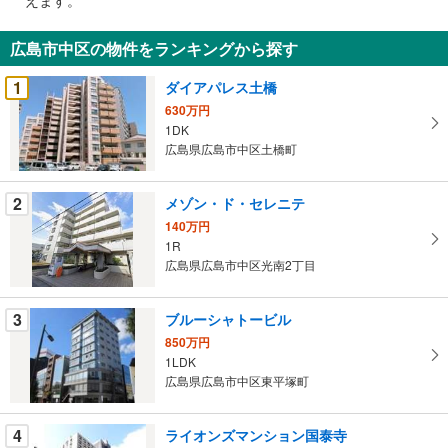
通
知
広島市中区の物件をランキングから探す
を
受
1
ダイアパレス土橋
け
630万円
取
1DK
る
広島県広島市中区土橋町
・
条
2
メゾン・ド・セレニテ
件
140万円
を
1R
マ
広島県広島市中区光南2丁目
イ
ペ
3
ブルーシャトービル
ー
ジ
850万円
1LDK
に
広島県広島市中区東平塚町
保
存
す
4
ライオンズマンション国泰寺