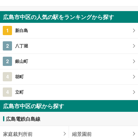
広島市中区の人気の駅をランキングから探す
1
新白島
2
八丁堀
2
銀山町
4
胡町
4
立町
広島市中区の駅から探す
広島電鉄白島線
家庭裁判所前
縮景園前