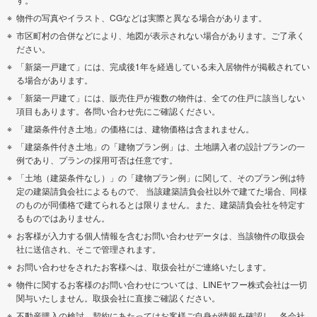
物件の写真やイラスト、CGなどは実際と異なる場合があります。
市区町村の合併などにより、地図が表示されない場合があります。ご了承く
ださい。
「新築一戸建て」には、完成後1年を経過している未入居物件が掲載されてい
る場合があります。
「新築一戸建て」には、販売住戸が複数の物件は、全ての住戸に該当しない
項目もあります。各問い合わせ先にご確認ください。
「建築条件付き土地」の価格には、建物価格は含まれません。
「建築条件付き土地」の「建物プラン例」は、土地購入者の設計プランの一
例であり、プランの採用可否は任意です。
「土地（建築条件なし）」の「建物プラン例」に関して、そのプラン例は特
定の建築請負会社によるもので、 当該建築請負会社以外で建てた場合、同様
のものが同価格で建てられるとは限りません。また、建築請負会社を特定す
るものではありません。
お客様が入力する個人情報を含むお問い合わせデータは、当該物件の取扱会
社に送信され、そこで管理されます。
お問い合わせをされたお客様へは、取扱会社がご連絡いたします。
物件に関するお客様のお問い合わせについては、LINEヤフー株式会社は一切
関与いたしません。取扱会社に直接ご確認ください。
不動産購入の検討、契約にあたってはお客様ご自身が情報を確認し、各会社