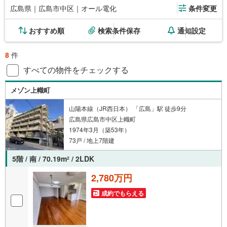
広島県｜広島市中区｜オール電化
条件変更
おすすめ順
検索条件保存
通知設定
8
件
すべての物件をチェックする
メゾン上幟町
山陽本線（JR西日本） 「広島」駅 徒歩9分
広島県広島市中区上幟町
1974年3月（築53年）
73戸 / 地上7階建
5階 / 南 / 70.19m
/ 2LDK
2
2,780万円
成約でもらえる