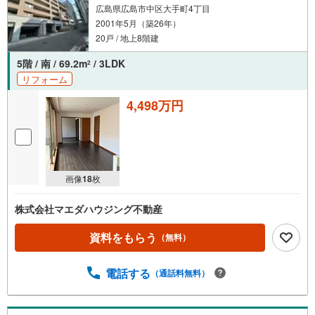
広島県広島市中区大手町4丁目
2001年5月（築26年）
20戸 / 地上8階建
5階 / 南 / 69.2m
/ 3LDK
2
リフォーム
4,498万円
画像
18
枚
株式会社マエダハウジング不動産
資料をもらう
（無料）
電話する
（通話料無料）