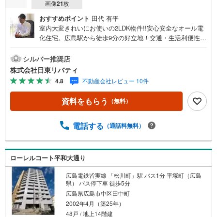
画像
21
枚
おすすめポイント
田代 有平
室内大変きれいにお使いの2LDK物件!!安心安全なオール電
化住宅。広島駅から徒歩9分の好立地！交通・生活利便性の
高い立地です。平成20年リノベーション済み。住まいの事
ならマツダスタジアム近くの日東リバティへ!!チラシやネッ
シルバー推奨店
ト広告に載っていない物件もご紹介できます。広島市内は
株式会社日東リバティ
もちろん廿日市から呉・東広島まで6000物件の豊富な情報
4.8
不動産会社レビュー 10件
量!!「実際に自分自身が住む家を見て納得して買いたい」広
告では分かり難い物件の長所や短所を現地でご確認できま
資料をもらう
（無料）
す。お気軽にお問い合わせ下さい。TV電話やLINE等でオン
ライン案内も可能です。お気軽にお申し付け下さい。「住
まいを通じた出逢いを大切に」をモットーに、創業以来多
電話する
（通話料無料）
くのお客様に信頼と信用を頂き、広島県下でも有数の不動
産グループへ成長することができました。「人と人、心と
心」これからもこの精神を大切に、お客様へのサポートを
ローレルコート平和大通り
させて頂きます。株式会社日東リバティ〒732-0818広島市
南区段原日出2丁目2-22-2F
広島電鉄皆実線 「松川町」駅 バス1分 平塚町（広島
県） バス停下車 徒歩5分
広島県広島市中区田中町
2002年4月（築25年）
48戸 / 地上14階建