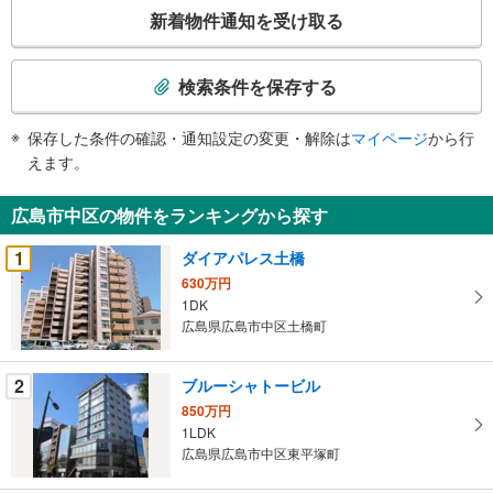
こ
新着物件通知を受け取る
の
検
索
検索条件を保存する
条
件
保存した条件の確認・通知設定の変更・解除は
マイページ
から行
で
えます。
通
知
広島市中区の物件をランキングから探す
を
受
1
ダイアパレス土橋
け
630万円
取
1DK
る
広島県広島市中区土橋町
・
条
2
ブルーシャトービル
件
850万円
を
1LDK
マ
広島県広島市中区東平塚町
イ
ペ