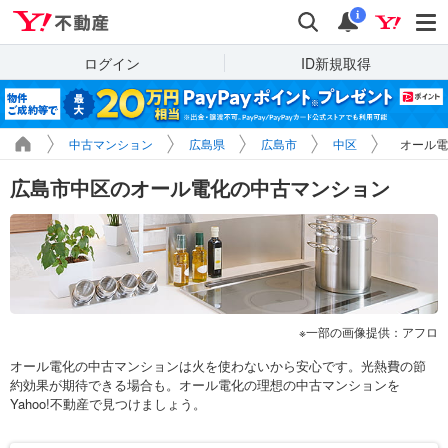
Yahoo!不動産
検索
通知
i
ログイン
ID新規取得
中古マンション
広島県
広島市
中区
オール電
広島市中区のオール電化の中古マンション
一部の画像提供：アフロ
オール電化の中古マンションは火を使わないから安心です。光熱費の節
約効果が期待できる場合も。オール電化の理想の中古マンションを
Yahoo!不動産で見つけましょう。