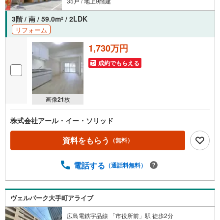
35戸 / 地上9階建
3階 / 南 / 59.0m
/ 2LDK
2
リフォーム
1,730万円
成約でもらえる
画像
21
枚
株式会社アール・イー・ソリッド
資料をもらう
（無料）
電話する
（通話料無料）
ヴェルパーク大手町アライブ
広島電鉄宇品線 「市役所前」駅 徒歩2分