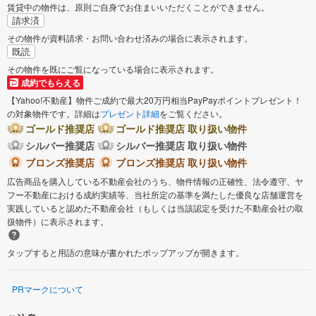
賃貸中の物件は、原則ご自身でお住まいいただくことができません。
請求済
その物件が資料請求・お問い合わせ済みの場合に表示されます。
既読
その物件を既にご覧になっている場合に表示されます。
成約でもらえる
【Yahoo!不動産】物件ご成約で最大20万円相当PayPayポイントプレゼント！
の対象物件です。詳細は
プレゼント詳細
をご覧ください。
ゴールド推奨店
ゴールド推奨店 取り扱い物件
シルバー推奨店
シルバー推奨店 取り扱い物件
ブロンズ推奨店
ブロンズ推奨店 取り扱い物件
広告商品を購入している不動産会社のうち、物件情報の正確性、法令遵守、ヤ
フー不動産における成約実績等、当社所定の基準を満たした優良な店舗運営を
実践していると認めた不動産会社（もしくは当該認定を受けた不動産会社の取
扱物件）に表示されます。
タップすると用語の意味が書かれたポップアップが開きます。
PRマークについて