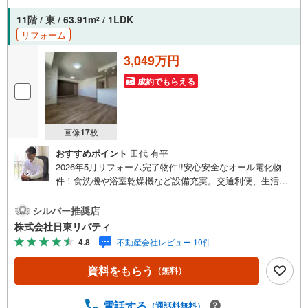
11階 / 東 / 63.91m
/ 1LDK
2
リフォーム
3,049万円
成約でもらえる
画像
17
枚
おすすめポイント
田代 有平
2026年5月リフォーム完了物件!!安心安全なオール電化物
件！食洗機や浴室乾燥機など設備充実。交通利便、生活利
便施設充実の立地です。住まいの事ならマツダスタジアム
近くの日東リバティへ!!チラシやネット広告に載っていない
シルバー推奨店
物件もご紹介できます。広島市内はもちろん廿日市から
株式会社日東リバティ
呉・東広島まで6000物件の豊富な情報量!!「実際に自分自
4.8
不動産会社レビュー 10件
身が住む家を見て納得して買いたい」広告では分かり難い
物件の長所や短所を現地でご確認できます。お気軽にお問
資料をもらう
（無料）
い合わせ下さい。TV電話やLINE等でオンライン案内も可能
です。お気軽にお申し付け下さい。「住まいを通じた出逢
いを大切に」をモットーに、創業以来多くのお客様に信頼
電話する
（通話料無料）