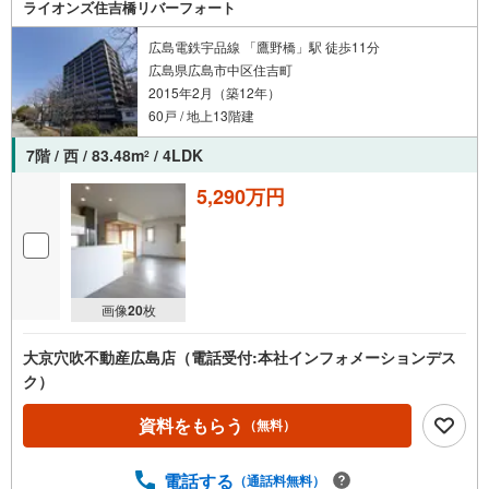
ライオンズ住吉橋リバーフォート
広島電鉄宇品線 「鷹野橋」駅 徒歩11分
広島県広島市中区住吉町
2015年2月（築12年）
60戸 / 地上13階建
7階 / 西 / 83.48m
/ 4LDK
2
5,290万円
画像
20
枚
大京穴吹不動産広島店（電話受付:本社インフォメーションデス
ク）
資料をもらう
（無料）
電話する
（通話料無料）