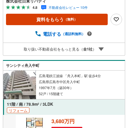
株式会社日東リバティ
4.8
不動産会社レビュー 10件
資料をもらう
（無料）
電話する
（通話料無料）
取り扱い不動産会社をもっと見る（
全
1
社
）
サンシティ舟入中町
広島電鉄江波線 「舟入本町」駅 徒歩4分
広島県広島市中区舟入中町
1997年7月（築30年）
52戸 / 15階建て
11階 / 南 / 78.9m
/ 3LDK
2
リフォーム
3,680万円