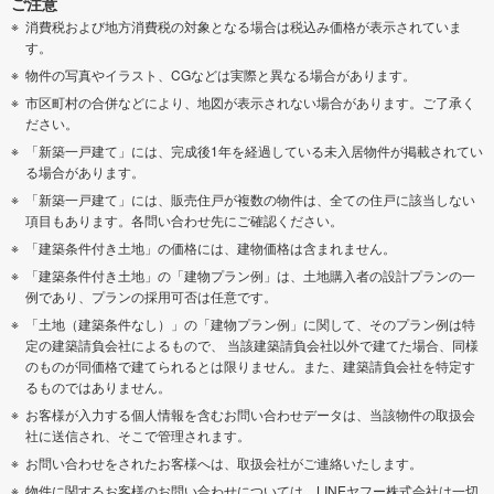
ご注意
消費税および地方消費税の対象となる場合は税込み価格が表示されていま
す。
物件の写真やイラスト、CGなどは実際と異なる場合があります。
市区町村の合併などにより、地図が表示されない場合があります。ご了承く
ださい。
「新築一戸建て」には、完成後1年を経過している未入居物件が掲載されてい
る場合があります。
「新築一戸建て」には、販売住戸が複数の物件は、全ての住戸に該当しない
項目もあります。各問い合わせ先にご確認ください。
「建築条件付き土地」の価格には、建物価格は含まれません。
「建築条件付き土地」の「建物プラン例」は、土地購入者の設計プランの一
例であり、プランの採用可否は任意です。
「土地（建築条件なし）」の「建物プラン例」に関して、そのプラン例は特
定の建築請負会社によるもので、 当該建築請負会社以外で建てた場合、同様
のものが同価格で建てられるとは限りません。また、建築請負会社を特定す
るものではありません。
お客様が入力する個人情報を含むお問い合わせデータは、当該物件の取扱会
社に送信され、そこで管理されます。
お問い合わせをされたお客様へは、取扱会社がご連絡いたします。
物件に関するお客様のお問い合わせについては、LINEヤフー株式会社は一切