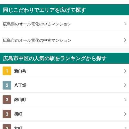
プレディア広島大手町
同じこだわりでエリアを広げて探す
3,390万円～5,690万円
1LDK～3LDK
広島県広島市中区大手町五丁目13番2（地番）
広島県のオール電化の中古マンション
広島市のオール電化の中古マンション
広島市中区の人気の駅をランキングから探す
1
新白島
2
八丁堀
3
銀山町
3
胡町
3
立町