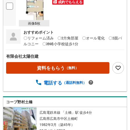
成約でもらえる
画像
5
枚
おすすめポイント
〇リフォーム済み 〇3方角部屋 〇オール電化 〇3面バ
ルコニー 〇神崎小学校徒歩1分
有限会社太陽住建
資料をもらう
（無料）
電話する
（通話料無料）
コープ野村土橋
広島電鉄本線 「土橋」駅 徒歩4分
広島県広島市中区土橋町
1982年3月（築45年）