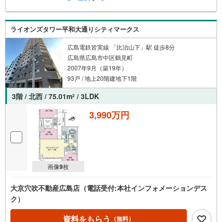
ライオンズタワー平和大通りシティマークス
広島電鉄皆実線 「比治山下」駅 徒歩8分
広島県広島市中区鶴見町
2007年9月（築19年）
93戸 / 地上20階建地下1階
3階 / 北西 / 75.01m
/ 3LDK
2
3,990万円
画像
9
枚
大京穴吹不動産広島店（電話受付:本社インフォメーションデス
ク）
資料をもらう
（無料）