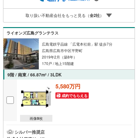
と信用を頂き、広島県下でも有数の不動産グループへ成長
することができました。「人と人、心と心」これからもこ
取り扱い不動産会社をもっと見る（
全
2
社
）
の精神を大切に、お客様へのサポートをさせて頂きます。
株式会社日東リバティ〒732-0818広島市南区段原日出2丁目
2-22-2F
ライオンズ広島グランテラス
広島電鉄宇品線 「広電本社前」駅 徒歩7分
広島県広島市中区平野町
2019年2月（築8年）
170戸 / 地上15階建
9階 / 南東 / 66.87m
/ 3LDK
2
5,580万円
成約でもらえる
画像
9
枚
シルバー推奨店