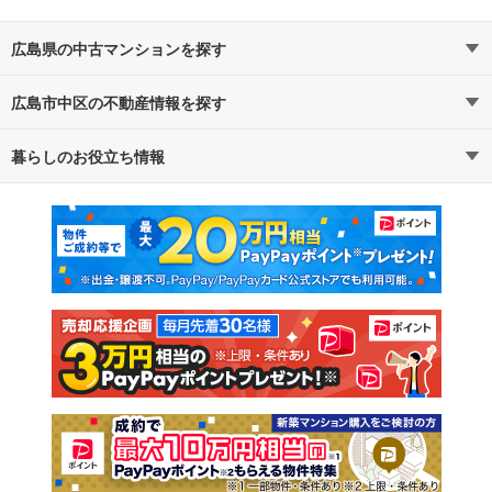
広島県の中古マンションを探す
広島市中区の不動産情報を探す
路線・駅から探す
地域から探す
暮らしのお役立ち情報
不動産・住宅
賃貸住宅
通勤・通学時間から探す
地図から探す
マンションカタログ
教えて！住まいの先生
新築マンション
中古マンション
新築一戸建て
中古一戸建て
注文住宅
土地
売却査定