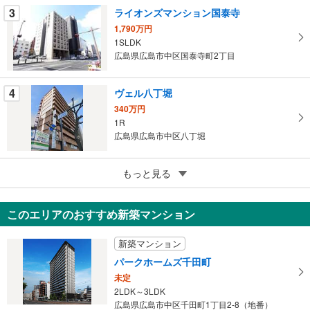
3
ライオンズマンション国泰寺
ー
ジ
1,790万円
1SLDK
に
広島県広島市中区国泰寺町2丁目
保
存
す
4
ヴェル八丁堀
る
340万円
1R
広島県広島市中区八丁堀
5
もっと見る
成約でもらえる
コープ野村土橋
1,730万円
このエリアのおすすめ新築マンション
2LDK
広島県広島市中区土橋町
新築マンション
パークホームズ千田町
未定
2LDK～3LDK
広島県広島市中区千田町1丁目2-8（地番）