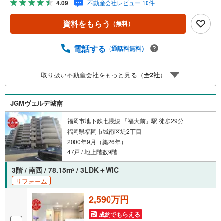
4.09
不動産会社レビュー 10件
ティエントランスはオートロック。共用部に防犯カメラを
設置。来訪者は映像で確認できます。■ペットについてペッ
資料をもらう
（無料）
トの飼育はご相談ください（管理規約によります）■共用
部・暮らしエレベーターあり。駐輪場・バイク置場あり。■
アイマのサポートアイマは福岡のマンション・新築一戸建
電話する
（通話料無料）
ての専門店です大手ネット銀行はじめ多数の金融機関と提
携/最長50年の返済プランもご用意平日も夜間もご見学OK/
取り扱い不動産会社をもっと見る（
全
2
社
）
ご自宅・最寄り駅まで送迎無料/オンライン相談OK「見る
だけ」「ローン相談だけ」でも歓迎します他社でローンが
難しいと言われた方、転職後で審査にご不安の方もご相談
JGMヴェルデ城南
ください
福岡市地下鉄七隈線 「福大前」駅 徒歩29分
福岡県福岡市城南区堤2丁目
2000年9月（築26年）
47戸 / 地上階数9階
3階 / 南西 / 78.15m
/ 3LDK＋WIC
2
リフォーム
2,590万円
成約でもらえる