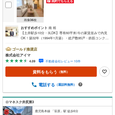
成約でもらえる
住宅ローン・資金計画など、お客様に寄り添った提案が可能です。
お客様のお住まいへの「希望」を形にするべく全力でお手伝い致します！
まずはお気軽にお問合せ下さい。
画像
36
枚
おすすめポイント
南 裕
【土井駅歩10分・3LDK】専有60平米/今の家賃並みで内見
OK！築32年（1994年1月築）・総戸数85戸・鉄筋コンクリ
ート造のマンションです。■広さ・間取り間取りは3LDK。
専有約60平米。LDKは12帖以上。■リフォームお引渡し前
ゴールド推奨店
に内装を整えてからお渡しします。■住戸の条件眺望が開け
株式会社アイマ
ています。陽当り良好。風がよく通ります。■防犯・セキュ
4.09
不動産会社レビュー 10件
リティエントランスはオートロック。共用部に防犯カメラ
を設置。来訪者は映像で確認できます。宅配ボックスで不
資料をもらう
（無料）
在時も荷物を受け取れます。■共用部・暮らしエレベーター
あり。■収納クロゼット3ヶ所・玄関収納があります。■ア
イマのサポートアイマは福岡のマンション・新築一戸建て
電話する
（通話料無料）
の専門店です大手ネット銀行はじめ多数の金融機関と提携/
最長50年の返済プランもご用意平日も夜間もご見学OK/ご
自宅・最寄り駅まで送迎無料/オンライン相談OK「見るだ
ロマネスク井尻第3
け」「ローン相談だけ」でも歓迎します他社でローンが難
しいと言われた方、転職後で審査にご不安の方もご相談く
鹿児島本線 「笹原」駅 徒歩6分
ださい