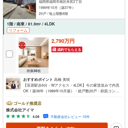
福岡県福岡市南区井尻3丁目
1989年10月（築37年）
20戸 / 地上階数6階
1階 / 南東 / 81.9m
/ 4LDK
2
リフォーム
2,790万円
成約でもらえる
画像
36
枚
おすすめポイント
高橋 美咲
【笹原駅歩6分・Wアクセス・4LDK】今の家賃並みで内見
OK！築36年（1989年10月築）・総戸数20戸・鉄筋コンク
リート造のマンションです。■広さ・間取り間取りは4LD
K。専有約82平米。LDKは12帖以上。■リフォーム内装はリ
ゴールド推奨店
フォーム済みです。■住戸の条件東南向きのお住まいです。
株式会社アイマ
■防犯・セキュリティエントランスはオートロック。共用部
4.09
不動産会社レビュー 10件
に防犯カメラを設置。来訪者は映像で確認できます。宅配
ボックスで不在時も荷物を受け取れます。■共用部・暮らし