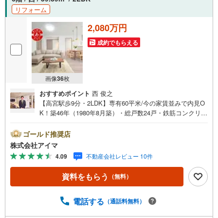
リフォーム
2,080万円
成約でもらえる
画像
36
枚
おすすめポイント
西 俊之
【高宮駅歩9分・2LDK】専有60平米/今の家賃並みで内見O
K！築46年（1980年8月築）・総戸数24戸・鉄筋コンクリー
ト造のマンションです。■広さ・間取り間取りは2LDK。専
有約60平米。LDKは12帖以上。■リフォームお引渡し前に
ゴールド推奨店
内装を整えてからお渡しします。■住戸の条件最上階です。
株式会社アイマ
陽当り良好。■共用部・暮らしエレベーターあり。■キッチ
4.09
不動産会社レビュー 10件
ン・水まわり3口以上のコンロ・追焚機能・浴室乾燥機を備
えます。■収納クロゼット2ヶ所・玄関収納があります。■
資料をもらう
（無料）
交通・周辺3駅以上を使い分けできます。最寄駅まで徒歩10
分以内。バス停まで徒歩3分以内。■アイマのサポートアイ
マは福岡のマンション・新築一戸建ての専門店です大手ネ
電話する
（通話料無料）
ット銀行はじめ多数の金融機関と提携/最長50年の返済プラ