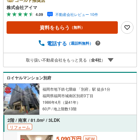
ォーム済みです。■住戸の条件南西向きのお住まいです。風
株式会社アイマ
がよく通ります。■防犯・セキュリティエントランスはオー
4.09
不動産会社レビュー 10件
トロック。共用部に防犯カメラを設置。来訪者は映像で確
認できます。■共用部・暮らしエレベーターあり。駐輪場・
資料をもらう
（無料）
バイク置場あり。■キッチン・水まわり対面式キッチン・食
器洗乾燥機・3口以上のコンロ・追焚機能・浴室乾燥機を備
えます。■アイマのサポートアイマは福岡のマンション・新
電話する
（通話料無料）
築一戸建ての専門店です大手ネット銀行はじめ多数の金融
機関と提携/最長50年の返済プランもご用意平日も夜間もご
取り扱い不動産会社をもっと見る（
全
4
社
）
見学OK/ご自宅・最寄り駅まで送迎無料/オンライン相談OK
「見るだけ」「ローン相談だけ」でも歓迎します他社でロ
ーンが難しいと言われた方、転職後で審査にご不安の方も
ロイヤルマンション別府
ご相談ください
福岡市地下鉄七隈線 「別府」駅 徒歩1分
福岡県福岡市城南区別府3丁目
1986年4月（築41年）
60戸 / 地上階数13階
2階 / 南東 / 81.0m
/ 3LDK
2
リフォーム
5,090万円
NEW