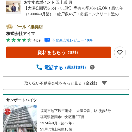
おすすめポイント
五十嵐 勇
【大濠公園駅歩5分・3LDK】専有70平米/内見OK！築35年
（1990年9月築）・総戸数46戸・鉄筋コンクリート造のマ
ンションです。■広さ・間取り間取りは3LDK。専有約70平
米。LDKは12帖以上。■リフォーム内装はリフォーム済みで
ゴールド推奨店
す。■住戸の条件南向きのお住まいです。風がよく通りま
株式会社アイマ
す。■防犯・セキュリティエントランスはオートロック。共
4.09
不動産会社レビュー 10件
用部に防犯カメラを設置。■ペットについてペットの飼育は
ご相談ください（管理規約によります）■共用部・暮らしエ
資料をもらう
（無料）
レベーターあり。■キッチン・水まわり食器洗乾燥機・3口
以上のコンロ・追焚機能・浴室乾燥機・独立洗面所を備え
ます。■アイマのサポートアイマは福岡のマンション・新築
電話する
（通話料無料）
一戸建ての専門店です大手ネット銀行はじめ多数の金融機
関と提携/最長50年の返済プランもご用意平日も夜間もご見
取り扱い不動産会社をもっと見る（
全
2
社
）
学OK/ご自宅・最寄り駅まで送迎無料/オンライン相談OK
「見るだけ」「ローン相談だけ」でも歓迎します他社でロ
ーンが難しいと言われた方、転職後で審査にご不安の方も
サンポートハイツ
ご相談ください
福岡市地下鉄空港線 「大濠公園」駅 徒歩8分
福岡県福岡市中央区港2丁目
1974年9月（築52年）
51戸 / 地上階数10階