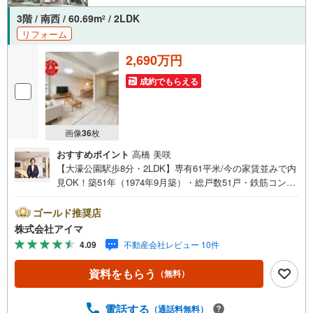
3階 / 南西 / 60.69m
/ 2LDK
2
リフォーム
2,690万円
成約でもらえる
画像
36
枚
おすすめポイント
高橋 美咲
【大濠公園駅歩8分・2LDK】専有61平米/今の家賃並みで内
見OK！築51年（1974年9月築）・総戸数51戸・鉄筋コンク
リート造のマンションです。■広さ・間取り間取りは2LD
K。専有約61平米。LDKは15帖以上。■リフォーム内装はリ
ゴールド推奨店
フォーム済みです。■住戸の条件南西向きのお住まいです。
株式会社アイマ
風がよく通ります。■共用部・暮らしエレベーターあり。■
4.09
不動産会社レビュー 10件
キッチン・水まわり食器洗乾燥機・3口以上のコンロ・追焚
機能・浴室乾燥機・独立洗面所を備えます。■収納クロゼッ
資料をもらう
（無料）
ト3ヶ所・玄関収納があります。■交通・周辺3駅以上を使
い分けできます。最寄駅まで徒歩10分以内。スーパーが近
く買い物の負担を軽減。■アイマのサポートアイマは福岡の
電話する
（通話料無料）