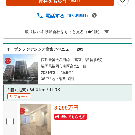
資料をもらう
（無料）
エレベーターあり。■キッチン・水まわり対面式キッチン・
食器洗乾燥機・3口以上のコンロ・追焚機能・浴室乾燥機を
備えます。■アイマのサポートアイマは福岡のマンション・
電話する
（通話料無料）
新築一戸建ての専門店です大手ネット銀行はじめ多数の金
融機関と提携/最長50年の返済プランもご用意平日も夜間も
取り扱い不動産会社をもっと見る（
全
1
社
）
ご見学OK/ご自宅・最寄り駅まで送迎無料/オンライン相談
OK「見るだけ」「ローン相談だけ」でも歓迎します他社で
ローンが難しいと言われた方、転職後で審査にご不安の方
オープンレジデンシア高宮アベニュー 203
もご相談ください
西鉄天神大牟田線 「高宮」駅 徒歩8分
福岡県福岡市南区高宮2丁目
2021年3月（築6年）
36戸 / 地上階数10階
2階 / 北東 / 34.41m
/ 1LDK
2
リフォーム
3,299万円
成約でもらえる