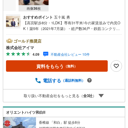
画像
36
枚
おすすめポイント
五十嵐 勇
【高宮駅歩8分・1LDK】専有31平米/今の家賃並みで内見O
K！築5年（2021年7月築）・総戸数36戸・鉄筋コンクリー
ト造のマンションです。■広さ・間取り間取りは1LDK。専
有約31平米。■リフォーム内装はリフォーム済みです。■住
ゴールド推奨店
戸の条件角部屋です。陽当り良好。風がよく通ります。■防
株式会社アイマ
犯・セキュリティエントランスはオートロック。共用部に
4.09
不動産会社レビュー 10件
防犯カメラを設置。来訪者は映像で確認できます。宅配ボ
ックスで不在時も荷物を受け取れます。■ペットについて小
資料をもらう
（無料）
型犬の飼育をご相談いただけます（管理規約によります）■
共用部・暮らしエレベーターあり。24時間ゴミ出し可。駐
輪場・バイク置場あり。■アイマのサポートアイマは福岡の
電話する
（通話料無料）
マンション・新築一戸建ての専門店です大手ネット銀行は
じめ多数の金融機関と提携/最長50年の返済プランもご用意
取り扱い不動産会社をもっと見る（
全
3
社
）
平日も夜間もご見学OK/ご自宅・最寄り駅まで送迎無料/オ
ンライン相談OK「見るだけ」「ローン相談だけ」でも歓迎
します他社でローンが難しいと言われた方、転職後で審査
オリエントハイツ和白II
にご不安の方もご相談ください
香椎線 「和白」駅 徒歩8分