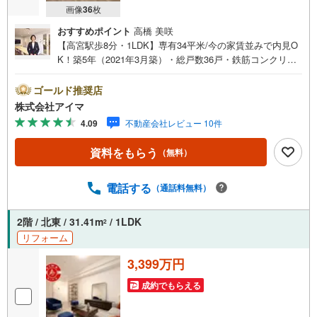
画像
36
枚
おすすめポイント
高橋 美咲
【高宮駅歩8分・1LDK】専有34平米/今の家賃並みで内見O
K！築5年（2021年3月築）・総戸数36戸・鉄筋コンクリー
ト造のマンションです。■広さ・間取り間取りは1LDK。専
有約34平米。■リフォームお引渡し前に内装を整えてから
ゴールド推奨店
お渡しします。■住戸の条件陽当り良好。風がよく通りま
株式会社アイマ
す。■防犯・セキュリティエントランスはオートロック。共
4.09
不動産会社レビュー 10件
用部に防犯カメラを設置。来訪者は映像で確認できます。
宅配ボックスで不在時も荷物を受け取れます。■ペットにつ
資料をもらう
（無料）
いてペットの飼育はご相談ください（管理規約によりま
す）■共用部・暮らしエレベーターあり。駐輪場・バイク置
場あり。■収納玄関収納があります。■アイマのサポートア
電話する
（通話料無料）
イマは福岡のマンション・新築一戸建ての専門店です大手
ネット銀行はじめ多数の金融機関と提携/最長50年の返済プ
2階 / 北東 / 31.41m
/ 1LDK
2
ランもご用意平日も夜間もご見学OK/ご自宅・最寄り駅ま
リフォーム
で送迎無料/オンライン相談OK「見るだけ」「ローン相談
だけ」でも歓迎します他社でローンが難しいと言われた
3,399万円
方、転職後で審査にご不安の方もご相談ください
成約でもらえる