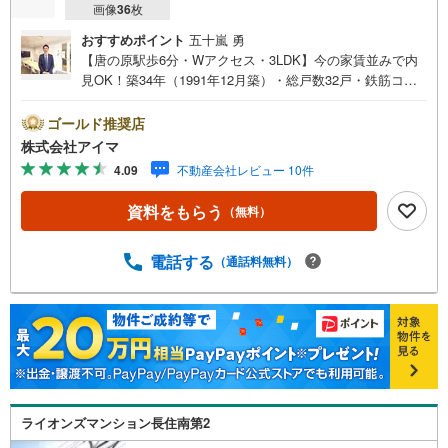
画像
36
枚
おすすめポイント
五十嵐 勇
【唐の原駅歩6分・Wアクセス・3LDK】今の家賃並みで内
見OK！築34年（1991年12月築）・総戸数32戸・鉄筋コン
クリート造のマンションです。■広さ・間取り間取りは3LD
K。専有約62平米。LDKは12帖以上。■リフォーム内装はリ
ゴールド推奨店
フォーム済みです。■住戸の条件南向きのお住まいです。最
株式会社アイマ
上階です。■共用部・暮らしエレベーターあり。24時間ゴ
4.09
不動産会社レビュー 10件
ミ出し可。■キッチン・水まわり対面式キッチン・食器洗乾
燥機・3口以上のコンロ・追焚機能・浴室乾燥機を備えま
資料をもらう
（無料）
す。■収納クロゼット3ヶ所・玄関収納があります。■通学
小学校へ徒歩約7分・中学校へ徒歩約16分。■アイマのサポ
ートアイマは福岡のマンション・新築一戸建ての専門店で
電話する
（通話料無料）
す大手ネット銀行はじめ多数の金融機関と提携/最長50年の
返済プランもご用意平日も夜間もご見学OK/ご自宅・最寄
り駅まで送迎無料/オンライン相談OK「見るだけ」「ロー
ン相談だけ」でも歓迎します他社でローンが難しいと言わ
れた方、転職後で審査にご不安の方もご相談ください
ライオンズマンション長住南第2