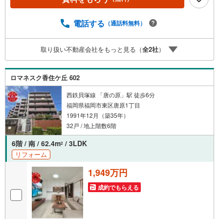
ベーターあり。駐輪場・バイク置場あり。■キッチン・水ま
わり食器洗乾燥機・3口以上のコンロ・追焚機能・浴室乾燥
機・独立洗面所を備えます。■アイマのサポートアイマは福
電話する
（通話料無料）
岡のマンション・新築一戸建ての専門店です大手ネット銀
行はじめ多数の金融機関と提携/最長50年の返済プランもご
取り扱い不動産会社をもっと見る（
全
2
社
）
用意平日も夜間もご見学OK/ご自宅・最寄り駅まで送迎無
料/オンライン相談OK「見るだけ」「ローン相談だけ」で
も歓迎します他社でローンが難しいと言われた方、転職後
ロマネスク香住ケ丘 602
で審査にご不安の方もご相談ください
西鉄貝塚線 「唐の原」駅 徒歩6分
福岡県福岡市東区唐原1丁目
1991年12月（築35年）
32戸 / 地上階数6階
6階 / 南 / 62.4m
/ 3LDK
2
リフォーム
1,949万円
成約でもらえる