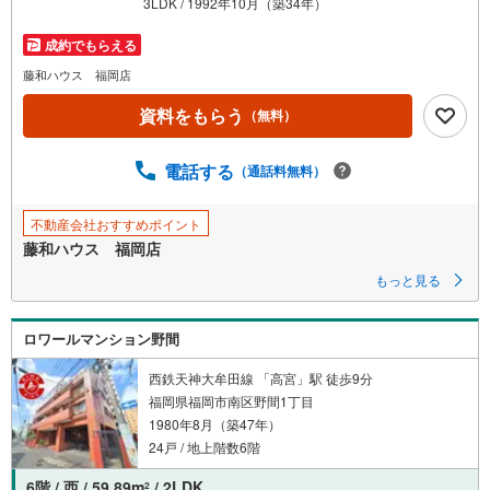
3LDK / 1992年10月（築34年）
を
マ
成約でもらえる
イ
藤和ハウス 福岡店
ペ
資料をもらう
ー
（無料）
ジ
に
電話する
（通話料無料）
保
存
不動産会社おすすめポイント
す
藤和ハウス 福岡店
る
もっと見る
ロワールマンション野間
西鉄天神大牟田線 「高宮」駅 徒歩9分
福岡県福岡市南区野間1丁目
1980年8月（築47年）
24戸 / 地上階数6階
6階 / 西 / 59.89m
/ 2LDK
2