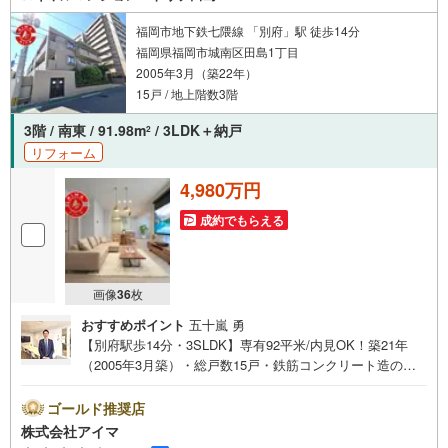
相談だけでも承っております
福岡市地下鉄七隈線 「別府」駅 徒歩14分
福岡県福岡市城南区田島1丁目
2005年3月（築22年）
15戸 / 地上階数3階
3階 / 南東 / 91.98m
/ 3LDK＋納戸
2
リフォーム
4,980万円
成約でもらえる
画像
36
枚
おすすめポイント
五十嵐 勇
【別府駅歩14分・3SLDK】専有92平米/内見OK！築21年
（2005年3月築）・総戸数15戸・鉄筋コンクリート造のマ
ンションです。■広さ・間取り間取りは3SLDK。専有約92
平米。LDKは20帖以上。■リフォーム内装はリフォーム済み
ゴールド推奨店
です。■住戸の条件東南向きのお住まいです。最上階です。
株式会社アイマ
眺望が開けています。風がよく通ります。■防犯・セキュリ