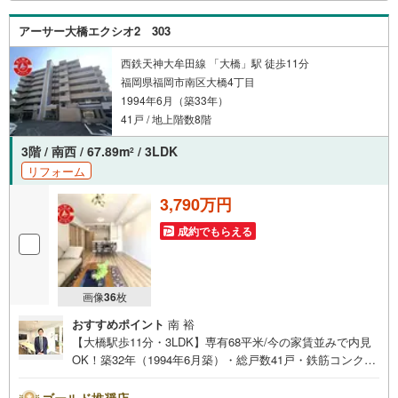
だけ」「ローン相談だけ」でも歓迎します他社でローンが
難しいと言われた方、転職後で審査にご不安の方もご相談
アーサー大橋エクシオ2 303
ください
西鉄天神大牟田線 「大橋」駅 徒歩11分
福岡県福岡市南区大橋4丁目
1994年6月（築33年）
41戸 / 地上階数8階
3階 / 南西 / 67.89m
/ 3LDK
2
リフォーム
3,790万円
成約でもらえる
画像
36
枚
おすすめポイント
南 裕
【大橋駅歩11分・3LDK】専有68平米/今の家賃並みで内見
OK！築32年（1994年6月築）・総戸数41戸・鉄筋コンクリ
ート造のマンションです。■広さ・間取り間取りは3LDK。
専有約68平米。LDKは15帖以上。■リフォーム内装はリフ
ゴールド推奨店