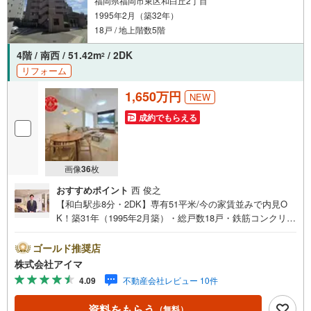
福岡県福岡市東区和白丘2丁目
1995年2月（築32年）
18戸 / 地上階数5階
4階 / 南西 / 51.42m
/ 2DK
2
リフォーム
1,650万円
NEW
成約でもらえる
画像
36
枚
おすすめポイント
西 俊之
【和白駅歩8分・2DK】専有51平米/今の家賃並みで内見O
K！築31年（1995年2月築）・総戸数18戸・鉄筋コンクリー
ト造のマンションです。■広さ・間取り間取りは2DK。専有
約51平米。■リフォーム内装はリフォーム済みです。■住戸
ゴールド推奨店
の条件南西向きのお住まいです。風がよく通ります。■防
株式会社アイマ
犯・セキュリティエントランスはオートロック。共用部に
4.09
不動産会社レビュー 10件
防犯カメラを設置。■ペットについて小型犬の飼育をご相談
いただけます（管理規約によります）■共用部・暮らしエレ
資料をもらう
（無料）