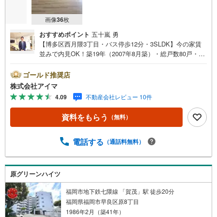
画像
36
枚
おすすめポイント
五十嵐 勇
【博多区西月隈3丁目・バス停歩12分・3SLDK】今の家賃
並みで内見OK！築19年（2007年8月築）・総戸数80戸・鉄
筋コンクリート造のマンションです。■広さ・間取り間取り
は3SLDK。専有約82平米。■住戸の条件南西向きのお住ま
ゴールド推奨店
いです。■防犯・セキュリティ来訪者は映像で確認できま
株式会社アイマ
す。■共用部・暮らしエレベーターあり。■キッチン・水ま
4.09
不動産会社レビュー 10件
わり3口以上のコンロ・追焚機能・浴室乾燥機を備えます。
■収納クロゼット3ヶ所・玄関収納があります。■交通・周
資料をもらう
（無料）
辺スーパーが近く買い物の負担を軽減。■通学小学校へ徒歩
約20分・中学校へ徒歩約36分。■アイマのサポートアイマ
は福岡のマンション・新築一戸建ての専門店です大手ネッ
電話する
（通話料無料）
ト銀行はじめ多数の金融機関と提携/最長50年の返済プラン
もご用意平日も夜間もご見学OK/ご自宅・最寄り駅まで送
迎無料/オンライン相談OK「見るだけ」「ローン相談だ
原グリーンハイツ
け」でも歓迎します他社でローンが難しいと言われた方、
転職後で審査にご不安の方もご相談ください
福岡市地下鉄七隈線 「賀茂」駅 徒歩20分
福岡県福岡市早良区原8丁目
1986年2月（築41年）