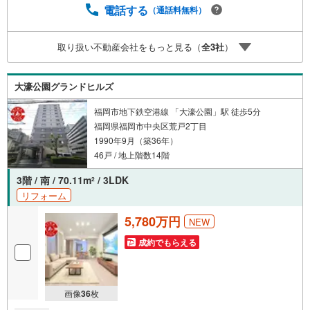
分。■アイマのサポートアイマは福岡のマンション・新築一
電話する
（通話料無料）
戸建ての専門店です大手ネット銀行はじめ多数の金融機関
と提携/最長50年の返済プランもご用意平日も夜間もご見学
取り扱い不動産会社をもっと見る（
全
3
社
）
OK/ご自宅・最寄り駅まで送迎無料/オンライン相談OK「見
るだけ」「ローン相談だけ」でも歓迎します他社でローン
が難しいと言われた方、転職後で審査にご不安の方もご相
大濠公園グランドヒルズ
談ください
福岡市地下鉄空港線 「大濠公園」駅 徒歩5分
福岡県福岡市中央区荒戸2丁目
1990年9月（築36年）
46戸 / 地上階数14階
3階 / 南 / 70.11m
/ 3LDK
2
リフォーム
5,780万円
NEW
成約でもらえる
画像
36
枚