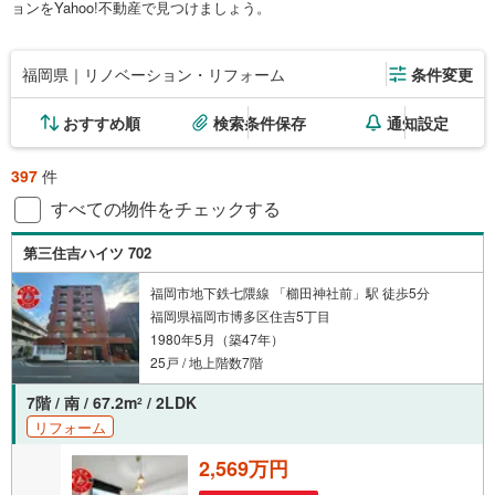
ョンをYahoo!不動産で見つけましょう。
福岡県｜リノベーション・リフォーム
条件変更
おすすめ順
検索条件保存
通知設定
397
件
すべての物件をチェックする
第三住吉ハイツ 702
福岡市地下鉄七隈線 「櫛田神社前」駅 徒歩5分
福岡県福岡市博多区住吉5丁目
1980年5月（築47年）
25戸 / 地上階数7階
7階 / 南 / 67.2m
/ 2LDK
2
リフォーム
2,569万円