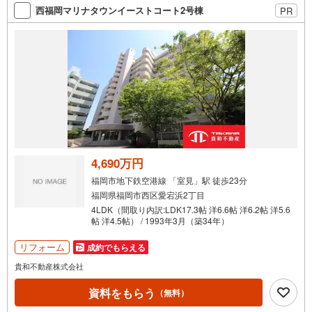
しいと言われた方、転職後で審査にご不安の方もご相談く
西福岡マリナタウンイーストコート2号棟
PR
ださい
4,690万円
福岡市地下鉄空港線 「室見」駅 徒歩23分
福岡県福岡市西区愛宕浜2丁目
4LDK（間取り内訳:LDK17.3帖 洋6.6帖 洋6.2帖 洋5.6
帖 洋4.5帖） / 1993年3月（築34年）
リフォーム
成約でもらえる
貴和不動産株式会社
資料をもらう
（無料）