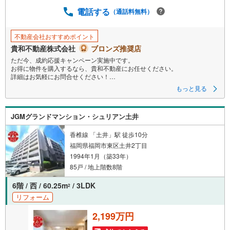
電話する
（通話料無料）
不動産会社おすすめポイント
貴和不動産株式会社
ブロンズ推奨店
ただ今、成約応援キャンペーン実施中です。
お得に物件を購入するなら、貴和不動産にお任せください。
詳細はお気軽にお問合せください！
もっと見る
JR筑肥線「室見」駅まで徒歩23分
【 西福岡マリナタウンイーストコート2号棟 】
当日のご案内ご相談可能です！
JGMグランドマンション・シュリアン土井
お電話よりお問い合わせの際は
「Yahoo！不動産を見た」 とお伝え下さい。
<資料をもらう><室内・現地を見学する>ボタンから
香椎線 「土井」駅 徒歩10分
ご予約いただくとスムーズに見学のご案内できます。
福岡県福岡市東区土井2丁目
1994年1月（築33年）
■新規内装リノベーションで生まれ変わった室内
■105.68平米の広々とした4LDKタイプ
85戸 / 地上階数8階
■敷地内駐車場の確保も可能です
■玄関に広さのあるトランクルームあり
6階 / 西 / 60.25m
/ 3LDK
2
■閑静な愛宕浜エリアに立地しています
リフォーム
【貴和不動産のここがポイント】
2,199万円
宅地建物取引士・FP（ファイナンシャル・プランナー）
資格所持のスタッフがご案内致します。