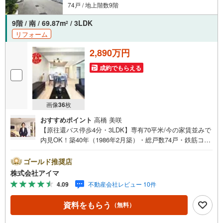
74戸 / 地上階数9階
9階 / 南 / 69.87m
/ 3LDK
2
リフォーム
2,890万円
成約でもらえる
画像
36
枚
おすすめポイント
高橋 美咲
【原往還バス停歩4分・3LDK】専有70平米/今の家賃並みで
内見OK！築40年（1986年2月築）・総戸数74戸・鉄筋コン
クリート造のマンションです。■広さ・間取り間取りは3LD
K。専有約70平米。LDKは12帖以上。■住戸の条件南向きの
ゴールド推奨店
お住まいです。最上階です。眺望が開けています。風がよ
株式会社アイマ
く通ります。■防犯・セキュリティ来訪者は映像で確認でき
4.09
不動産会社レビュー 10件
ます。■共用部・暮らしエレベーターあり。駐輪場あり。■
キッチン・水まわり対面式キッチン・3口以上のコンロ・浴
資料をもらう
（無料）
室乾燥機を備えます。■収納クロゼット3ヶ所・玄関収納が
あります。■通学小学校へ徒歩約2分・中学校へ徒歩約10