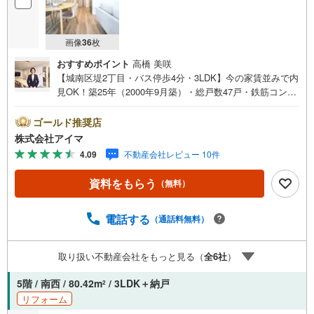
画像
36
枚
おすすめポイント
高橋 美咲
【城南区堤2丁目・バス停歩4分・3LDK】今の家賃並みで内
見OK！築25年（2000年9月築）・総戸数47戸・鉄筋コンク
リート造のマンションです。■広さ・間取り間取りは3LD
K。専有約78平米。LDKは12帖以上。■リフォームお引渡し
ゴールド推奨店
前に内装を整えてからお渡しします。■住戸の条件南西向き
株式会社アイマ
のお住まいです。風がよく通ります。■防犯・セキュリティ
4.09
不動産会社レビュー 10件
エントランスはオートロック。共用部に防犯カメラを設
置。来訪者は映像で確認できます。■共用部・暮らしエレベ
資料をもらう
（無料）
ーターあり。駐輪場・バイク置場あり。■キッチン・水まわ
り対面式キッチン・食器洗乾燥機・3口以上のコンロ・追焚
機能・浴室乾燥機を備えます。■アイマのサポートアイマは
電話する
（通話料無料）
福岡のマンション・新築一戸建ての専門店です大手ネット
銀行はじめ多数の金融機関と提携/最長50年の返済プランも
取り扱い不動産会社をもっと見る（
全
6
社
）
ご用意平日も夜間もご見学OK/ご自宅・最寄り駅まで送迎
無料/オンライン相談OK「見るだけ」「ローン相談だけ」
5階 / 南西 / 80.42m
/ 3LDK＋納戸
2
でも歓迎します他社でローンが難しいと言われた方、転職
リフォーム
後で審査にご不安の方もご相談ください