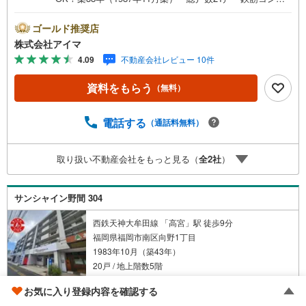
リート造のマンションです。■広さ・間取り間取りは4LD
K。専有約84平米。LDKは18帖以上。■リフォームお引渡し
ゴールド推奨店
前に内装を整えてからお渡しします。■住戸の条件南西向き
株式会社アイマ
のお住まいです。角部屋です。眺望が開けています。風が
4.09
不動産会社レビュー 10件
よく通ります。■ペットについてペットの飼育はご相談くだ
さい（管理規約によります）■共用部・暮らしエレベーター
資料をもらう
（無料）
あり。駐輪場あり。■キッチン・水まわり3口以上のコンロ
を備えます。■収納クロゼット3ヶ所・玄関収納がありま
す。■アイマのサポートアイマは福岡のマンション・新築一
電話する
（通話料無料）
戸建ての専門店です大手ネット銀行はじめ多数の金融機関
と提携/最長50年の返済プランもご用意平日も夜間もご見学
取り扱い不動産会社をもっと見る（
全
2
社
）
OK/ご自宅・最寄り駅まで送迎無料/オンライン相談OK「見
るだけ」「ローン相談だけ」でも歓迎します他社でローン
が難しいと言われた方、転職後で審査にご不安の方もご相
サンシャイン野間 304
談ください
西鉄天神大牟田線 「高宮」駅 徒歩9分
福岡県福岡市南区向野1丁目
1983年10月（築43年）
20戸 / 地上階数5階
3階 / 南西 / 72.21m
/ 2SLDK
お気に入り登録内容を確認する
2
リフォーム