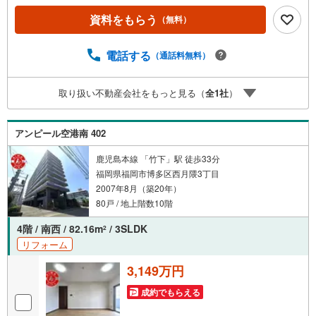
設置。来訪者は映像で確認できます。■共用部・暮らしエレ
資料をもらう
（無料）
ベーターあり。駐輪場・バイク置場あり。■キッチン・水ま
わり食器洗乾燥機・3口以上のコンロ・追焚機能・浴室乾燥
機・独立洗面所を備えます。■アイマのサポートアイマは福
電話する
（通話料無料）
岡のマンション・新築一戸建ての専門店です大手ネット銀
行はじめ多数の金融機関と提携/最長50年の返済プランもご
取り扱い不動産会社をもっと見る（
全
1
社
）
用意平日も夜間もご見学OK/ご自宅・最寄り駅まで送迎無
料/オンライン相談OK「見るだけ」「ローン相談だけ」で
も歓迎します他社でローンが難しいと言われた方、転職後
アンピール空港南 402
で審査にご不安の方もご相談ください
鹿児島本線 「竹下」駅 徒歩33分
福岡県福岡市博多区西月隈3丁目
2007年8月（築20年）
80戸 / 地上階数10階
4階 / 南西 / 82.16m
/ 3SLDK
2
リフォーム
3,149万円
成約でもらえる