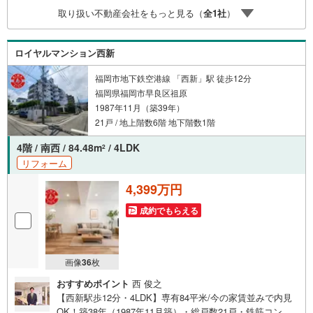
ンもご用意平日も夜間もご見学OK/ご自宅・最寄り駅まで
取り扱い不動産会社をもっと見る（
全
1
社
）
送迎無料/オンライン相談OK「見るだけ」「ローン相談だ
け」でも歓迎します他社でローンが難しいと言われた方、
転職後で審査にご不安の方もご相談ください
ロイヤルマンション西新
福岡市地下鉄空港線 「西新」駅 徒歩12分
福岡県福岡市早良区祖原
1987年11月（築39年）
21戸 / 地上階数6階 地下階数1階
4階 / 南西 / 84.48m
/ 4LDK
2
リフォーム
4,399万円
成約でもらえる
画像
36
枚
おすすめポイント
西 俊之
【西新駅歩12分・4LDK】専有84平米/今の家賃並みで内見
OK！築38年（1987年11月築）・総戸数21戸・鉄筋コンク