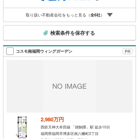
マンション・新築一戸建ての専門店です大手ネット銀行は
じめ多数の金融機関と提携/最長50年の返済プランもご用意
取り扱い不動産会社をもっと見る（
全
6
社
）
平日も夜間もご見学OK/ご自宅・最寄り駅まで送迎無料/オ
ンライン相談OK「見るだけ」「ローン相談だけ」でも歓迎
こ
します他社でローンが難しいと言われた方、転職後で審査
検索条件を保存する
にご不安の方もご相談ください
の
検
索
コスモ南福岡ウィングガーデン
PR
条
件
で
通
知
を
受
け
取
る
2,980万円
・
西鉄天神大牟田線 「雑餉隈」駅 徒歩10分
条
福岡県福岡市博多区南八幡町2丁目
件