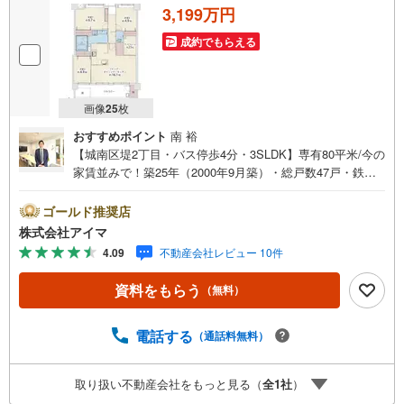
3,199万円
成約でもらえる
画像
25
枚
おすすめポイント
南 裕
【城南区堤2丁目・バス停歩4分・3SLDK】専有80平米/今の
家賃並みで！築25年（2000年9月築）・総戸数47戸・鉄筋
コンクリート造のマンションです。■広さ・間取り間取りは
3SLDK。専有約80平米。LDKは15帖以上。■リフォーム内
ゴールド推奨店
装はリフォーム済みです。■住戸の条件南西向きのお住まい
株式会社アイマ
です。眺望が開けています。風がよく通ります。■防犯・セ
4.09
不動産会社レビュー 10件
キュリティエントランスはオートロック。共用部に防犯カ
メラを設置。来訪者は映像で確認できます。宅配ボックス
資料をもらう
（無料）
で不在時も荷物を受け取れます。■共用部・暮らしエレベー
ターあり。24時間ゴミ出し可。駐輪場・バイク置場あり。
■アイマのサポートアイマは福岡のマンション・新築一戸建
電話する
（通話料無料）
ての専門店です大手ネット銀行はじめ多数の金融機関と提
携/最長50年の返済プランもご用意平日も夜間もご見学OK/
取り扱い不動産会社をもっと見る（
全
1
社
）
ご自宅・最寄り駅まで送迎無料/オンライン相談OK「見る