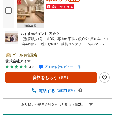
成約でもらえる
画像
36
枚
おすすめポイント
西 俊之
【別府駅歩1分・3LDK】専有81平米/内見OK！築40年（198
6年4月築）・総戸数60戸・鉄筋コンクリート造のマンショ
ンです。■広さ・間取り間取りは3LDK。専有約81平米。LD
Kは18帖以上。■リフォーム内装はリフォーム済みです。■
ゴールド推奨店
住戸の条件東南向きのお住まいです。風がよく通ります。■
株式会社アイマ
防犯・セキュリティエントランスはオートロック。共用部
4.09
不動産会社レビュー 10件
に防犯カメラを設置。来訪者は映像で確認できます。宅配
ボックスで不在時も荷物を受け取れます。■ペットについて
資料をもらう
（無料）
ペットの飼育はご相談ください（管理規約によります）■共
用部・暮らしエレベーターあり。24時間ゴミ出し可。■ア
イマのサポートアイマは福岡のマンション・新築一戸建て
電話する
（通話料無料）
の専門店です大手ネット銀行はじめ多数の金融機関と提携/
最長50年の返済プランもご用意平日も夜間もご見学OK/ご
取り扱い不動産会社をもっと見る（
全
2
社
）
自宅・最寄り駅まで送迎無料/オンライン相談OK「見るだ
け」「ローン相談だけ」でも歓迎します他社でローンが難