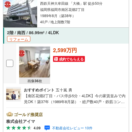
西鉄天神大牟田線 「大橋」駅 徒歩50分
福岡県福岡市南区花畑2丁目
1989年8月（築38年）
40戸 / 地上階数7階
2階 / 南西 / 86.99m
/ 4LDK
2
リフォーム
2,599万円
成約でもらえる
画像
36
枚
おすすめポイント
五十嵐 勇
【南区花畑2丁目・バス停歩5分・4LDK】今の家賃並みで内
見OK！築37年（1989年8月築）・総戸数40戸・鉄筋コンク
リート造のマンションです。■広さ・間取り間取りは4LD
K。専有約87平米。LDKは12帖以上。■リフォーム内装はリ
ゴールド推奨店
フォーム済みです。■住戸の条件南西向きのお住まいです。
株式会社アイマ
眺望が開けています。風がよく通ります。■防犯・セキュリ
4.09
不動産会社レビュー 10件
ティエントランスはオートロック。共用部に防犯カメラを