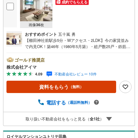
成約でもらえる
画像
36
枚
おすすめポイント
五十嵐 勇
【櫛田神社前駅歩5分・Wアクセス・2LDK】今の家賃並み
で内見OK！築46年（1980年5月築）・総戸数25戸・鉄筋コ
ンクリート造のマンションです。■広さ・間取り間取りは2
LDK。専有約67平米。■住戸の条件南向きのお住まいです。
ゴールド推奨店
最上階です。■ペットについて小型犬の飼育をご相談いただ
株式会社アイマ
けます（管理規約によります）■共用部・暮らしエレベータ
4.09
不動産会社レビュー 10件
ー2基。24時間ゴミ出し可。駐輪場あり。■キッチン・水ま
わり食器洗乾燥機・3口以上のコンロ・追焚機能・浴室乾燥
資料をもらう
（無料）
機を備えます。■収納ウォークインクロゼット・クロゼット
3ヶ所・玄関収納があります。■アイマのサポートアイマは
福岡のマンション・新築一戸建ての専門店です大手ネット
電話する
（通話料無料）
銀行はじめ多数の金融機関と提携/最長50年の返済プランも
ご用意平日も夜間もご見学OK/ご自宅・最寄り駅まで送迎
取り扱い不動産会社をもっと見る（
全
1
社
）
無料/オンライン相談OK「見るだけ」「ローン相談だけ」
でも歓迎します他社でローンが難しいと言われた方、転職
後で審査にご不安の方もご相談くださいお住まい探しのご
ロイヤルマンションユトリテ田島