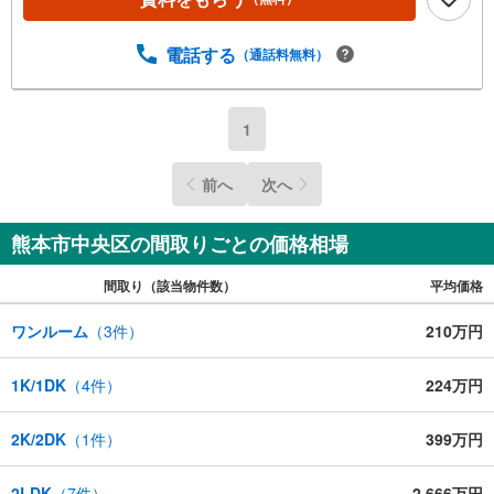
電話する
（通話料無料）
1
前へ
次へ
熊本市中央区の間取りごとの価格相場
間取り（該当物件数）
平均価格
ワンルーム
（
3
件）
210万円
1K/1DK
（
4
件）
224万円
2K/2DK
（
1
件）
399万円
2LDK
（
7
件）
2,666万円