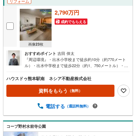
リフォーム
2,790万円
成約でもらえる
画像
23
枚
おすすめポイント
吉田 倖太
『周辺環境』・出水小学校まで徒歩約10分（約770メート
ル）・出水中学校まで徒歩22分（約1、750メートル）・ロ
ーソン熊本水前寺二丁目店まで徒歩約2分（約90メート
ル）・ゆめマート水前寺駅まで徒歩約4分（約250メート
ハウスドゥ熊本駅南 ネシア不動産株式会社
ル）ハウスドゥ熊本駅南では、多種多様な不動産情報をご
用意しております。不動産情報と併せて地域情報もお伝え
資料をもらう
（無料）
することができますので、まずはご気軽にご相談くださ
い。
電話する
（通話料無料）
コープ野村水前寺公園