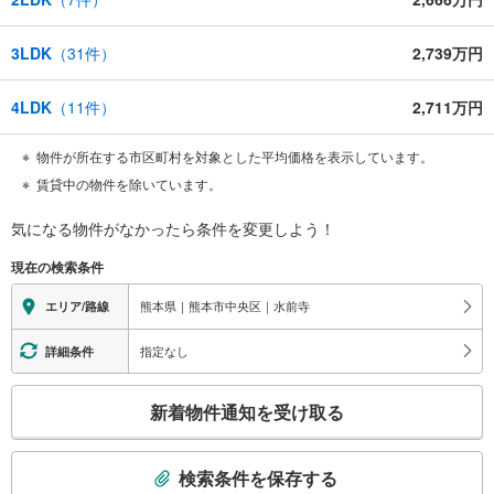
3LDK
（
31
件）
2,739万円
4LDK
（
11
件）
2,711万円
物件が所在する市区町村を対象とした平均価格を表示しています。
賃貸中の物件を除いています。
気になる物件がなかったら
条件を変更しよう！
現在の検索条件
熊本県｜熊本市中央区｜水前寺
エリア/路線
指定なし
詳細条件
こ
新着物件通知を受け取る
の
検
索
検索条件を保存する
条