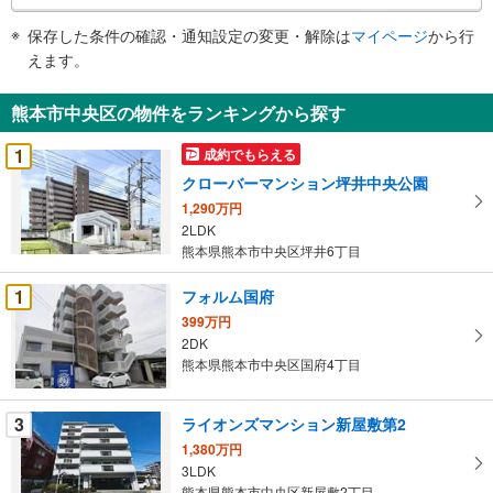
件
保存した条件の確認・通知設定の変更・解除は
マイページ
から行
で
えます。
通
知
熊本市中央区の物件をランキングから探す
を
受
1
成約でもらえる
け
クローバーマンション坪井中央公園
取
1,290万円
る
2LDK
・
熊本県熊本市中央区坪井6丁目
条
件
1
フォルム国府
を
399万円
マ
2DK
イ
熊本県熊本市中央区国府4丁目
ペ
ー
3
ライオンズマンション新屋敷第2
ジ
1,380万円
に
3LDK
保
熊本県熊本市中央区新屋敷2丁目