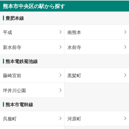
熊本市中央区の駅から探す
豊肥本線
平成
南熊本
新水前寺
水前寺
熊本電鉄菊池線
藤崎宮前
黒髪町
坪井川公園
熊本市電幹線
呉服町
河原町