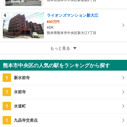
存
す
4
ライオンズマンション新大江
る
650万円
4DK
熊本県熊本市中央区新大江1丁目
5
もっと見る
成約でもらえる
ビブレ本山
1,990万円
熊本市中央区の人気の駅をランキングから探す
2LDK
熊本県熊本市中央区本山町
1
新水前寺
1
水前寺
1
水道町
1
九品寺交差点