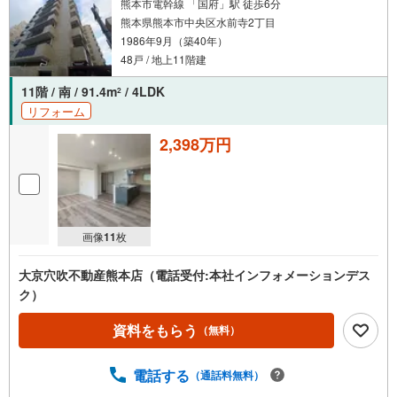
熊本市電幹線 「国府」駅 徒歩6分
熊本県熊本市中央区水前寺2丁目
1986年9月（築40年）
48戸 / 地上11階建
11階 / 南 / 91.4m
/ 4LDK
2
リフォーム
2,398万円
画像
11
枚
大京穴吹不動産熊本店（電話受付:本社インフォメーションデス
ク）
資料をもらう
（無料）
電話する
（通話料無料）