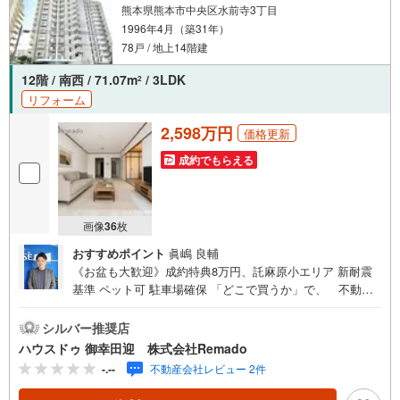
熊本県熊本市中央区水前寺3丁目
1996年4月（築31年）
78戸 / 地上14階建
12階 / 南西 / 71.07m
/ 3LDK
2
リフォーム
2,598万円
価格更新
成約でもらえる
画像
36
枚
おすすめポイント
眞嶋 良輔
《お盆も大歓迎》成約特典8万円、託麻原小エリア 新耐震
基準 ペット可 駐車場確保 「どこで買うか」で、 不動産
購入の満足度は変わります。家探しは、物件探し以上に
「パートナー選び」が重要です！■ご成約特典8万円以内の
シルバー推奨店
家具家電プレゼント ※当社からの指定はありません■購入総
ハウスドゥ 御幸田迎 株式会社Remado
額を抑える3つのご提案（1）価格交渉に自信あり（2）太陽
-.--
不動産会社レビュー 2件
光等のオプション費用も相見積り（3）提携銀行多数で条件
の良い銀行を選べます＼＼キャンペーン実施中//『購入総額