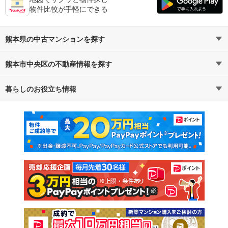
物件比較が手軽にできる
熊本県の中古マンションを探す
熊本市中央区の不動産情報を探す
路線・駅から探す
地域から探す
暮らしのお役立ち情報
不動産・住宅
賃貸住宅
通勤・通学時間から探す
地図から探す
マンションカタログ
教えて！住まいの先生
新築マンション
中古マンション
新築一戸建て
中古一戸建て
注文住宅
土地
売却査定