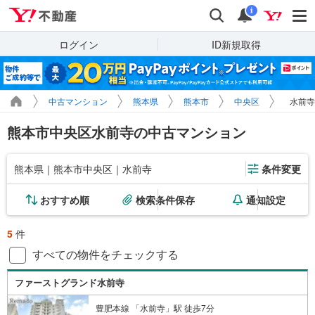
Yahoo!不動産
検索
通知
i
ログイン
ID新規取得
中古マンション
熊本県
熊本市
中央区
水前寺
熊本市中央区水前寺の中古マンション
熊本県｜熊本市中央区｜水前寺
条件変更
おすすめ順
検索条件保存
通知設定
5
件
すべての物件をチェックする
ファーストグランド水前寺
豊肥本線 「水前寺」駅 徒歩7分