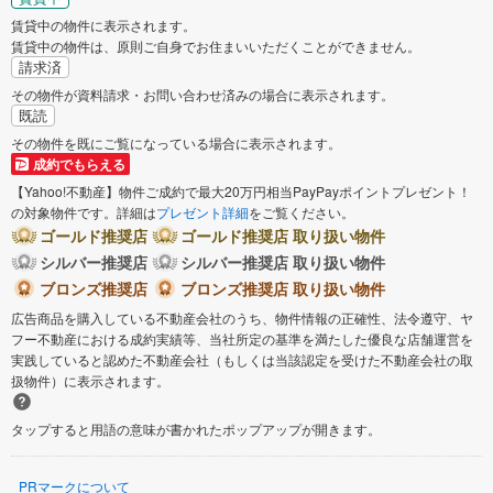
賃貸中の物件に表示されます。
賃貸中の物件は、原則ご自身でお住まいいただくことができません。
請求済
その物件が資料請求・お問い合わせ済みの場合に表示されます。
既読
その物件を既にご覧になっている場合に表示されます。
成約でもらえる
【Yahoo!不動産】物件ご成約で最大20万円相当PayPayポイントプレゼント！
の対象物件です。詳細は
プレゼント詳細
をご覧ください。
ゴールド推奨店
ゴールド推奨店 取り扱い物件
シルバー推奨店
シルバー推奨店 取り扱い物件
ブロンズ推奨店
ブロンズ推奨店 取り扱い物件
広告商品を購入している不動産会社のうち、物件情報の正確性、法令遵守、ヤ
フー不動産における成約実績等、当社所定の基準を満たした優良な店舗運営を
実践していると認めた不動産会社（もしくは当該認定を受けた不動産会社の取
扱物件）に表示されます。
タップすると用語の意味が書かれたポップアップが開きます。
PRマークについて