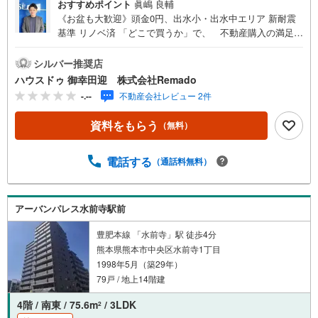
おすすめポイント
眞嶋 良輔
《お盆も大歓迎》頭金0円、出水小・出水中エリア 新耐震
基準 リノベ済 「どこで買うか」で、 不動産購入の満足度
は変わります。家探しは、物件探し以上に 「パートナー
選び」が重要です！■当日内覧予約も大歓迎「今から見た
シルバー推奨店
い」といったご要望にも、柔軟に対応いたします！■購入総
ハウスドゥ 御幸田迎 株式会社Remado
額を抑える3つのご提案（1）価格交渉に自信あり（2）太陽
-.--
不動産会社レビュー 2件
光等のオプション費用も相見積り（3）提携銀行多数で条件
の良い銀行を選べます＼＼キャンペーン実施中//『購入総額
資料をもらう
（無料）
の限界へ挑戦』売主様との価格交渉もお任せください他社
様のお見積り後でもご相談歓迎！■熊本県全域の内覧ツア
ー・現地または現地周辺やご希望の場所での待ち合わせも
電話する
（通話料無料）
OK ・他社掲載物件もまとめてご案内・新築・中古・マン
ションを窓口ひとつで比較・内覧■九州No.1の実績・ハウ
スドゥ全国大会2025 九州エリア売買件数・売上高1位・G
アーバンパレス水前寺駅前
oogle口コミランキング 「熊本県 不動産売買」1位＼＼お
客様の声を参考に失敗しない家探しを //
豊肥本線 「水前寺」駅 徒歩4分
熊本県熊本市中央区水前寺1丁目
1998年5月（築29年）
79戸 / 地上14階建
4階 / 南東 / 75.6m
/ 3LDK
2