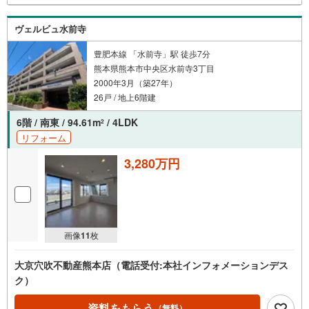
ヴェルビュ水前寺
豊肥本線 「水前寺」駅 徒歩7分
熊本県熊本市中央区水前寺3丁目
2000年3月（築27年）
26戸 / 地上6階建
6階 / 南東 / 94.61m
/ 4LDK
2
リフォーム
3,280万円
画像
11
枚
大京穴吹不動産熊本店（電話受付:本社インフォメーションデス
ク）
資料をもらう
（無料）