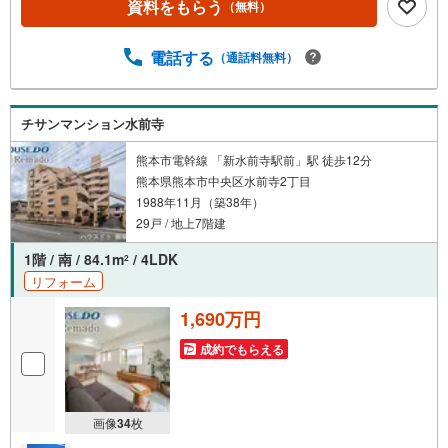
資料をもらう
（無料）
の限界へ挑戦』売主様との価格交渉もお任せください他社
様のお見積り後でもご相談歓迎！■熊本県全域の内覧ツア
ー・現地または現地周辺やご希望の場所での待ち合わせも
電話する
（通話料無料）
OK ・他社掲載物件もまとめてご案内・新築・中古・マン
ションを窓口ひとつで比較・内覧■九州No.1の実績・ハウ
スドゥ全国大会2025 九州エリア売買件数・売上高1位・G
チサンマンション水前寺
oogle口コミランキング 「熊本県 不動産売買」1位＼＼お
客様の声を参考に失敗しない家探しを //
熊本市電幹線 「新水前寺駅前」駅 徒歩12分
熊本県熊本市中央区水前寺2丁目
1988年11月（築38年）
29戸 / 地上7階建
1階 / 南 / 84.1m
/ 4LDK
2
リフォーム
1,690万円
成約でもらえる
画像
34
枚