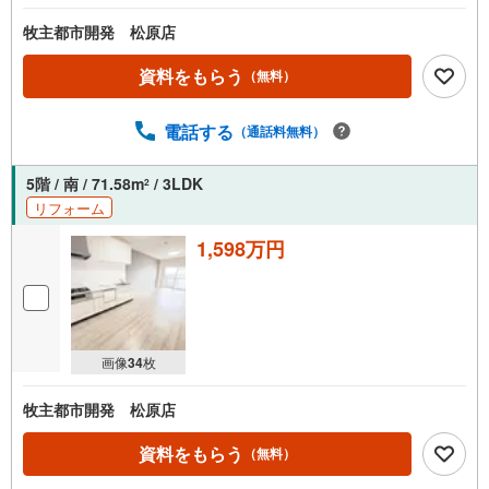
牧主都市開発 松原店
資料をもらう
（無料）
電話する
（通話料無料）
5階 / 南 / 71.58m
/ 3LDK
2
リフォーム
1,598万円
画像
34
枚
牧主都市開発 松原店
資料をもらう
（無料）