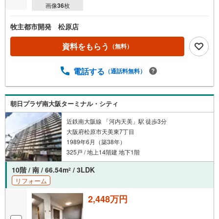
画像
36
枚
牧主都市開発 松原店
資料をもらう
（無料）
電話する
（通話料無料）
朝日プラザ南大阪ターミナル・シティ
近鉄南大阪線 「河内天美」駅 徒歩3分
大阪府松原市天美東7丁目
1989年6月（築38年）
325戸 / 地上14階建 地下1階
10階 / 南 / 66.54m
/ 3LDK
2
リフォーム
2,448万円