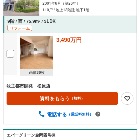
2001年6月（築26年）
110戸 / 地上13階建 地下1階
9階 / 西 / 75.9m
/ 3LDK
2
リフォーム
3,490万円
画像
36
枚
牧主都市開発 松原店
資料をもらう
（無料）
電話する
（通話料無料）
エバーグリーン金岡四号棟