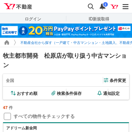
Yahoo!不動産
検索
通知
i
ログイン
ID新規取得
不動産会社から探す（一戸建て・中古マンション・土地購入、不動産
牧主都市開発 松原店が取り扱う中古マンショ
ン
全国
条件変更
おすすめ順
検索条件保存
通知設定
47
件
すべての物件をチェックする
アドリーム新金岡