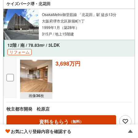
ケイズパーク堺・北花田
OsakaMetro御堂筋線 「北花田」駅 徒歩13分
大阪府堺市北区新堀町1丁
1999年1月（築28年）
315戸 / 地上15階建
12階 / 南 / 78.83m
/ 3LDK
2
リフォーム
3,698万円
画像
36
枚
牧主都市開発 松原店
資料をもらう
（無料）
お気に入り登録内容を確認する
電話する
（通話料無料）