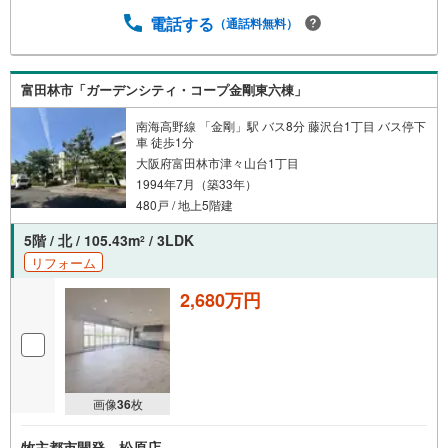
電話する
（通話料無料）
富田林市「ガーデンシティ・コープ金剛東六棟」
南海高野線 「金剛」駅 バス8分 藤沢台1丁目 バス停下
車 徒歩1分
大阪府富田林市津々山台1丁目
1994年7月（築33年）
480戸 / 地上5階建
5階 / 北 / 105.43m
/ 3LDK
2
リフォーム
2,680万円
画像
36
枚
牧主都市開発 松原店