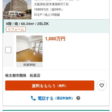
大阪府松原市東新町3丁目
1988年3月（築39年）
312戸 / 地上15階建
9階 / 南 / 68.34m
/ 2SLDK
2
リフォーム
1,680万円
画像
34
枚
牧主都市開発 松原店
資料をもらう
（無料）
電話する
（通話料無料）