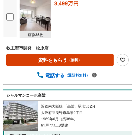
3,499万円
画像
35
枚
牧主都市開発 松原店
資料をもらう
（無料）
電話する
（通話料無料）
シャルマンコーポ高鷲
近鉄南大阪線 「高鷲」駅 徒歩2分
大阪府羽曳野市島泉9丁目
1989年6月（築38年）
61戸 / 地上8階建