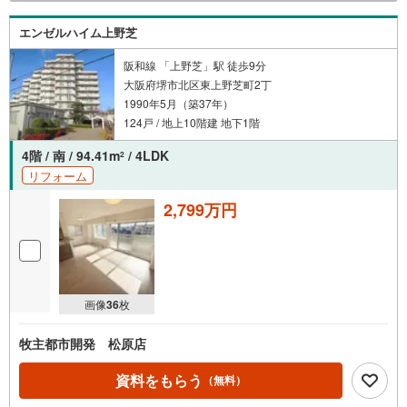
エンゼルハイム上野芝
阪和線 「上野芝」駅 徒歩9分
大阪府堺市北区東上野芝町2丁
1990年5月（築37年）
124戸 / 地上10階建 地下1階
4階 / 南 / 94.41m
/ 4LDK
2
リフォーム
2,799万円
画像
36
枚
牧主都市開発 松原店
資料をもらう
（無料）