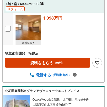
6階 / 南 / 69.43m
/ 3LDK
2
リフォーム
1,998万円
画像
36
枚
牧主都市開発 松原店
資料をもらう
（無料）
電話する
（通話料無料）
北花田庭園都市グランアヴェニューウエストプレイス
OsakaMetro御堂筋線 「北花田」駅 徒歩9分
大阪府堺市北区東浅香山町4丁