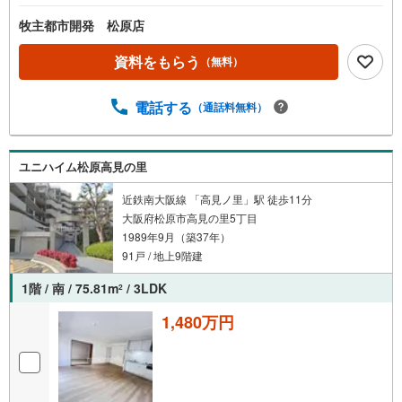
牧主都市開発 松原店
資料をもらう
（無料）
電話する
（通話料無料）
ユニハイム松原高見の里
近鉄南大阪線 「高見ノ里」駅 徒歩11分
大阪府松原市高見の里5丁目
1989年9月（築37年）
91戸 / 地上9階建
1階 / 南 / 75.81m
/ 3LDK
2
1,480万円