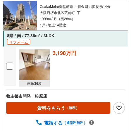
OsakaMetro御堂筋線 「新金岡」駅 徒歩14分
大阪府堺市北区蔵前町1丁
1999年3月（築28年）
1戸 / 地上14階建
8階 / 南 / 77.86m
/ 3LDK
2
リフォーム
3,198万円
画像
36
枚
牧主都市開発 松原店
資料をもらう
（無料）
電話する
（通話料無料）