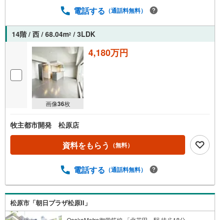
電話する
（通話料無料）
14階 / 西 / 68.04m
/ 3LDK
2
4,180万円
画像
36
枚
牧主都市開発 松原店
資料をもらう
（無料）
電話する
（通話料無料）
松原市「朝日プラザ松原II」
OsakaMetro御堂筋線 「北花田」駅 徒歩18分