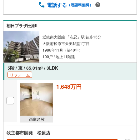
電話する
（通話料無料）
朝日プラザ松原II
近鉄南大阪線 「布忍」駅 徒歩15分
大阪府松原市天美我堂1丁目
1986年11月（築40年）
100戸 / 地上11階建
5階 / 東 / 65.01m
/ 3LDK
2
リフォーム
1,648万円
画像
31
枚
牧主都市開発 松原店