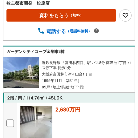
牧主都市開発 松原店
資料をもらう
（無料）
電話する
（通話料無料）
ガーデンシティコープ金剛東3棟
近鉄長野線 「富田林西口」駅 バス8分 藤沢台1丁目 バ
ス停下車 徒歩1分
大阪府富田林市津々山台1丁目
1995年11月（築31年）
85戸 / 地上5階建 地下1階
2階 / 南 / 114.76m
/ 4SLDK
2
2,680万円