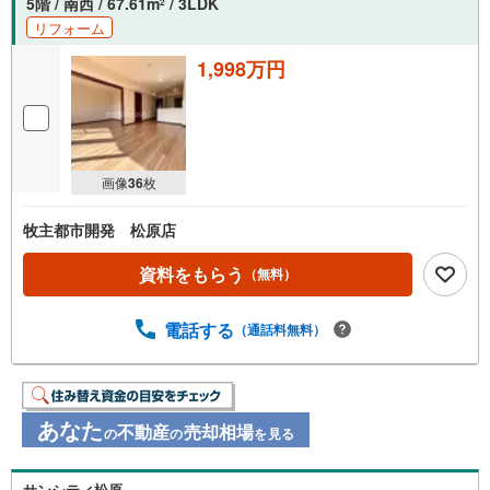
5階 / 南西 / 67.61m
/ 3LDK
2
リフォーム
1,998万円
画像
36
枚
牧主都市開発 松原店
資料をもらう
（無料）
電話する
（通話料無料）
あなた
不動産
売却相場
の
の
を見る
サンシティ松原