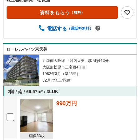
資料をもらう
（無料）
電話する
（通話料無料）
ローレルハイツ東天美
近鉄南大阪線 「河内天美」駅 徒歩13分
大阪府松原市三宅西4丁目
1982年3月（築45年）
82戸 / 地上7階建
2階 / 南 / 66.57m
/ 3LDK
2
990万円
画像
33
枚