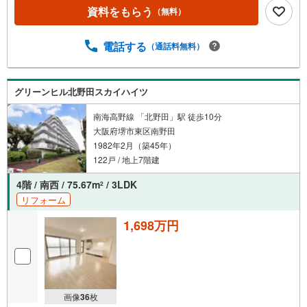
資料をもらう
（無料）
電話する
（通話料無料）
グリーンヒル北野田スカイハイツ
南海高野線 「北野田」駅 徒歩10分
大阪府堺市東区南野田
1982年2月（築45年）
122戸 / 地上7階建
4階 / 南西 / 75.67m
/ 3LDK
2
リフォーム
1,698万円
画像
36
枚