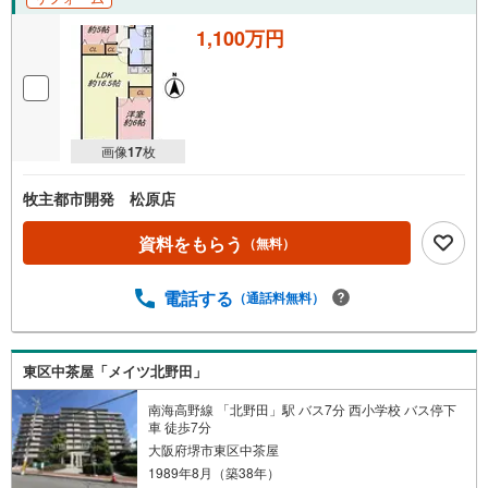
1,100万円
画像
17
枚
牧主都市開発 松原店
資料をもらう
（無料）
電話する
（通話料無料）
東区中茶屋「メイツ北野田」
南海高野線 「北野田」駅 バス7分 西小学校 バス停下
車 徒歩7分
大阪府堺市東区中茶屋
1989年8月（築38年）