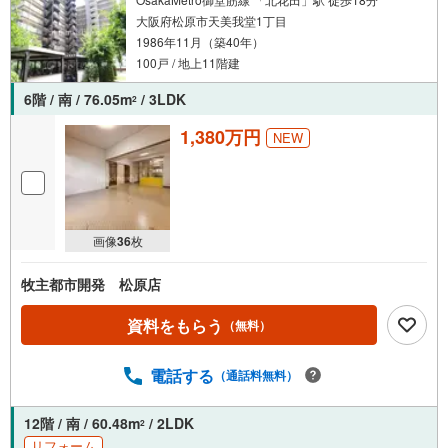
大阪府松原市天美我堂1丁目
1986年11月（築40年）
100戸 / 地上11階建
6階 / 南 / 76.05m
/ 3LDK
2
1,380万円
NEW
画像
36
枚
牧主都市開発 松原店
資料をもらう
（無料）
電話する
（通話料無料）
12階 / 南 / 60.48m
/ 2LDK
2
リフォーム