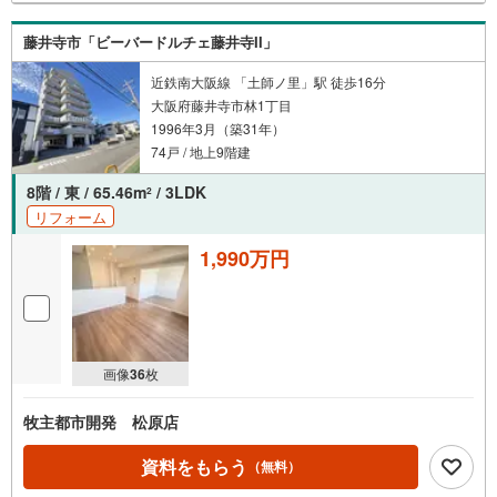
藤井寺市「ビーバードルチェ藤井寺II」
近鉄南大阪線 「土師ノ里」駅 徒歩16分
大阪府藤井寺市林1丁目
1996年3月（築31年）
74戸 / 地上9階建
8階 / 東 / 65.46m
/ 3LDK
2
リフォーム
1,990万円
画像
36
枚
牧主都市開発 松原店
資料をもらう
（無料）