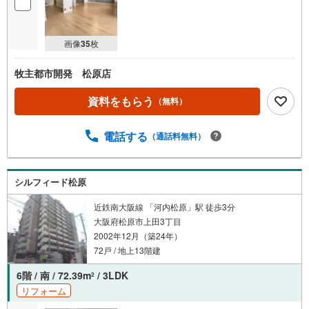
画像
35
枚
牧主都市開発 松原店
資料をもらう
（無料）
電話する
（通話料無料）
シルフィード松原
近鉄南大阪線 「河内松原」駅 徒歩3分
大阪府松原市上田3丁目
2002年12月（築24年）
72戸 / 地上13階建
6階 / 南 / 72.39m
/ 3LDK
2
リフォーム