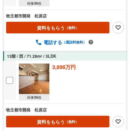
画像
36
枚
牧主都市開発 松原店
資料をもらう
（無料）
電話する
（通話料無料）
13階 / 西 / 71.28m
/ 3LDK
2
3,898万円
画像
36
枚
牧主都市開発 松原店
資料をもらう
（無料）