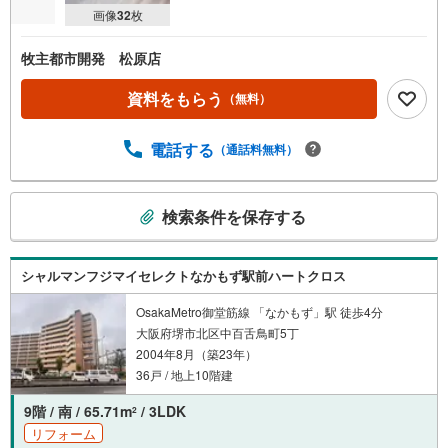
画像
32
枚
牧主都市開発 松原店
資料をもらう
（無料）
電話する
（通話料無料）
こ
検索条件を保存する
の
検
索
シャルマンフジマイセレクトなかもず駅前ハートクロス
条
件
OsakaMetro御堂筋線 「なかもず」駅 徒歩4分
大阪府堺市北区中百舌鳥町5丁
で
2004年8月（築23年）
通
36戸 / 地上10階建
知
を
9階 / 南 / 65.71m
/ 3LDK
2
受
リフォーム
け