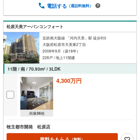
電話する
（通話料無料）
松原天美アーバンコンフォート
近鉄南大阪線 「河内天美」駅 徒歩9分
大阪府松原市天美東2丁目
2008年9月（築18年）
228戸 / 地上11階建
11階 / 南 / 70.93m
/ 3LDK
2
4,300万円
画像
36
枚
牧主都市開発 松原店
資料をもらう
（無料）