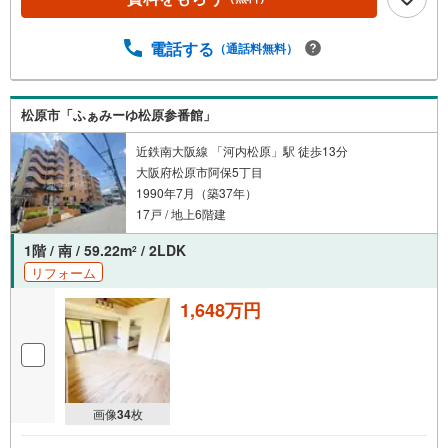
電話する
（通話料無料）
松原市「ふぁみーゆ松原参番館」
近鉄南大阪線 「河内松原」駅 徒歩13分
大阪府松原市阿保5丁目
1990年7月（築37年）
17戸 / 地上6階建
1階 / 南 / 59.22m
/ 2LDK
2
リフォーム
1,648万円
画像
34
枚