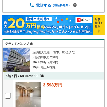
電話する
（通話料無料）
グランドパレス古市
近鉄南大阪線 「古市」駅 徒歩7分
大阪府羽曳野市栄町
2021年9月（築5年）
99戸 / 地上14階建
5階 / 西 / 68.04m
/ 3LDK
2
3,598万円