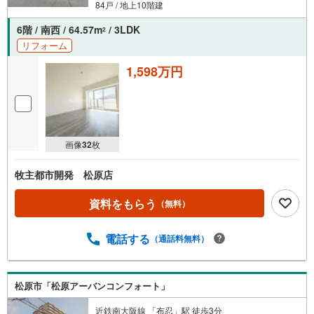
84戸 / 地上10階建
6階 / 南西 / 64.57m
/ 3LDK
2
リフォーム
1,598万円
画像
32
枚
牧主都市開発 松原店
資料をもらう
（無料）
電話する
（通話料無料）
松原市「松原アーバンコンフォート」
近鉄南大阪線 「布忍」駅 徒歩3分