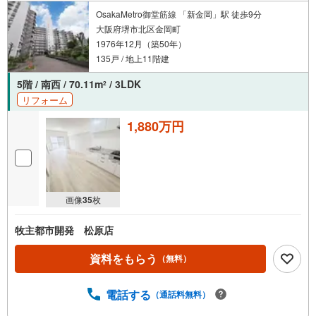
OsakaMetro御堂筋線 「新金岡」駅 徒歩9分
大阪府堺市北区金岡町
1976年12月（築50年）
135戸 / 地上11階建
5階 / 南西 / 70.11m
/ 3LDK
2
リフォーム
1,880万円
画像
35
枚
牧主都市開発 松原店
資料をもらう
（無料）
電話する
（通話料無料）