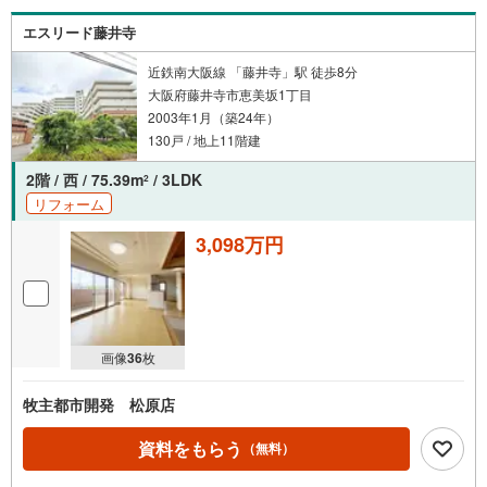
エスリード藤井寺
近鉄南大阪線 「藤井寺」駅 徒歩8分
大阪府藤井寺市恵美坂1丁目
2003年1月（築24年）
130戸 / 地上11階建
2階 / 西 / 75.39m
/ 3LDK
2
リフォーム
3,098万円
画像
36
枚
牧主都市開発 松原店
資料をもらう
（無料）