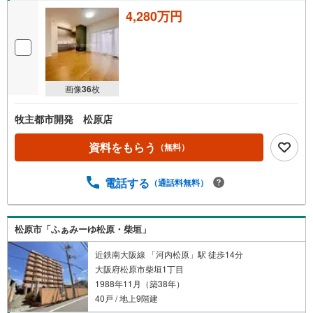
取
4,280万円
る
・
条
件
画像
36
枚
を
マ
牧主都市開発 松原店
イ
ペ
資料をもらう
（無料）
ー
ジ
電話する
に
（通話料無料）
保
存
す
松原市「ふぁみーゆ松原・柴垣」
る
近鉄南大阪線 「河内松原」駅 徒歩14分
大阪府松原市柴垣1丁目
1988年11月（築38年）
40戸 / 地上9階建