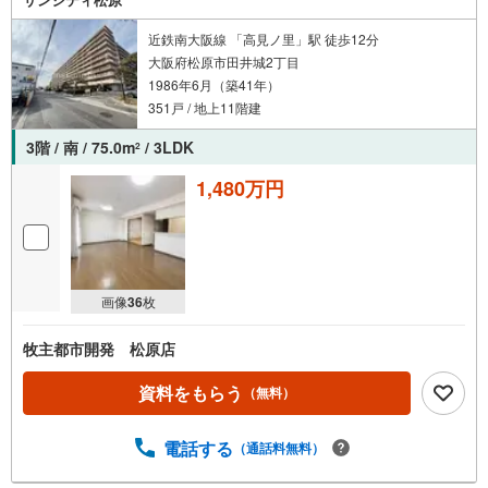
近鉄南大阪線 「高見ノ里」駅 徒歩12分
大阪府松原市田井城2丁目
1986年6月（築41年）
351戸 / 地上11階建
3階 / 南 / 75.0m
/ 3LDK
2
1,480万円
画像
36
枚
牧主都市開発 松原店
資料をもらう
（無料）
電話する
（通話料無料）